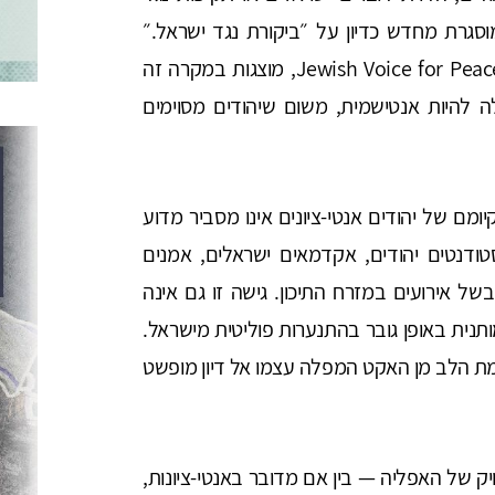
סגרת מחדש כדיון על ״ביקורת נגד ישראל.״
קבוצות יהודיות אנטי-ציוניות עכשוויות, כגון Jewish Voice for Peace (JVP), מוצגות במקרה זה
ולה להיות אנטישמית, משום שיהודים מסוימים
ומם של יהודים אנטי-ציונים אינו מסביר מדוע
טודנטים יהודים, אקדמאים ישראלים, אמנים
של אירועים במזרח התיכון. גישה זו גם אינה
תנית באופן גובר בהתנערות פוליטית מישראל.
ות כגון JVP מסיט את תשומת הלב מן האקט המפלה עצמו אל דיון מופשט
 של האפליה — בין אם מדובר באנטי-ציונות,