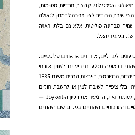
אולוגי ואסכטולוגי. קבוצות חרדיות מסוימות,
 כי שיבת היהודים לציון צריכה להמתין לגאולה
שגויה מבחינה פוליטית, אלא גם בלתי ראויה
 שנקבע בידי האל.
עונים ליברליים, אזרחיים או אוניברסליסטיים.
דים כאומה תפגע בתביעתם לשוויון אזרחי
במדינות ליברליות. כך, למשל, מצע פיטסבורג של היהדות הרפורמית בארצות הברית משנת 1885
, בלי ציפייה לשיבה לציון או להשבת חוקים
הנוגעים למדינה יהודית. האנטי-ציונות הבונדיסטית, לעומת זאת, הדגישה את רעיון ה-doykeit —
יים והתרבותיים היהודיים במקום שבו היהודים