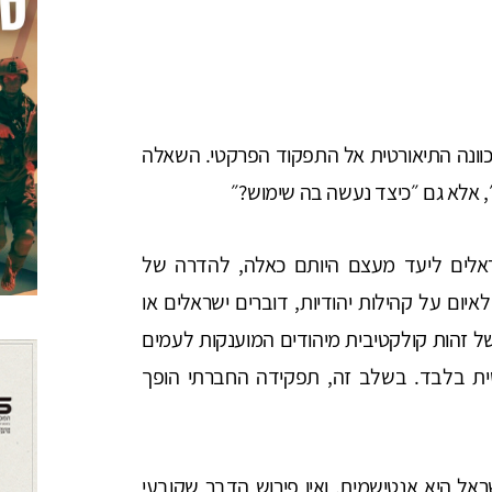
כוונה התיאורטית אל התפקוד הפרקטי. השאלה
״, אלא גם ״כיצד נעשה בה שימוש?״
שראלים ליעד מעצם היותם כאלה, להדרה של
איום על קהילות יהודיות, דוברים ישראלים או
ל זהות קולקטיבית מיהודים המוענקות לעמים
טית בלבד. בשלב זה, תפקידה החברתי הופך
ראל היא אנטישמית. ואין פירוש הדבר שקובעי