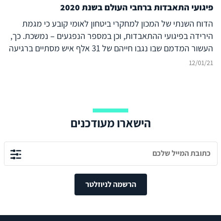
פיגועי התאבדות ברחבי העולם בשנת 2020
להימנע ממנה.
הדוח השנתי של המכון למחקרי ביטחון לאומי קובע כי מגמת
הירידה בפיגועי ההתאבדות, וכן במספר הנפגעים – נמשכת. כך,
העשור המדמם שבו נגבו חייהם של 31 אלף איש מסתיים ברגיעה
יחסית - אך האם המגמה תימשך גם בעשור השלישי של המאה
12/01/21
הנוכחית?
הישארו מעודכנים
הרשמה לניוזלטר