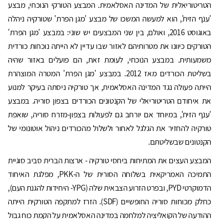
הטריטוריאלית של המדינה האסלאמית. המבצע הטורקי הנוכחי, מבצע
'ענף הזית', הוא למעשה המשכו של מבצע 'מגן הפרת' שטורקיה ניהלה
באוגוסט 2016, ואולם, בין שני המבצעים יש שוני: במבצע 'מגן הפרת'
הטורקים כיוונו את מטרותיהם לאזור שבו עדיין לא הייתה נוכחות כורדית
משמעותית. במבצע הנוכחי, לעומת זאת, הם פועלים באזור שהיה
בשליטת הכורדים מאז 2012. במבצע 'מגן הפרת' המטרה המוצהרת
הייתה פעולה נגד המדינה האסלאמית, אך טורקיה ניסתה בעיקר למנוע
את איחודם הטריטוריאלי של הקנטונים הכורדים בצפון סוריה. במבצע
'ענף הזית', במיוחד אם יורחב גם לפעולות בצפון-מזרח סוריה, שואפת
טורקיה להחזיר את הגלגל לאחור ולשלול מהכורדים ניהול אוטונומי של
הקנטונים שבשליטתם.
המבצע העצים את המתיחות ביחסי טורקיה - ארצות הברית סביב סוגיית
התמיכה האמריקאית בשלוחה הסורית של ה-PKK, מפלגת האיחוד
הדמוקרטי PYD, ובפרט הזרוע הצבאית שלה (YPG- היחידות להגנת העם),
כחלק מכוחות סוריה החופשיים (SDF). הזרז למתקפה הטורקית הייתה
ההודעה של הקואליציה למלחמה במדינה האסלאמית על הקמת כוח גבול