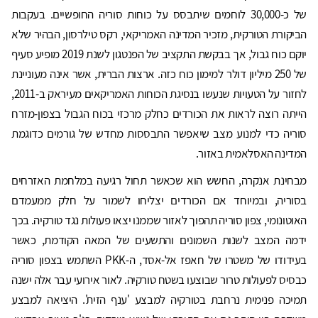
של כ-30,000 לוחמים שיתבסס על כוחות סוריה החופשיים. בעקבות
הביקורת הטורקית, מזכיר המדינה האמריקאי, רקס טילרסון, הבהיר שלא
יוקם כוח גבול, אך בבקשת התקציב של הפנטגון לשנת 2019 מופיע סעיף
של 250 מיליון דולר למימון כוח כזה. ארצות הברית, אשר אינה מעוניינת
לחזור על הטעויות שנעשו בנסיגת הכוחות האמריקאים מעיראק ב-2011,
הייתה רוצה לראות את הכורדים כחלק מרכזי בכוח הגבול בצפון-מזרח
סוריה כדי למנוע מצב שיאפשר התבססות מחדש של גורמים כדוגמת
המדינה האסלאמית באזור.
מבחינת אנקרה, החשש הוא שכאשר תחול רגיעה במלחמת האזרחים
בסוריה, ובמיוחד אם הכורדים יצליחו לשמור על חלק ממעמדם
האוטונומי, צפון סוריה תהפוך לאזור שממנו יצאו פעולות נגד טורקיה. בכך
ידמה המצב לשנות השמונים והתשעים של המאה הקודמת, כאשר
בעידודו של משטרו של חאפז אל-אסד, ה-PKK השתמש בצפון סוריה
כבסיס לפעולות טרור שבוצעו בשטח טורקיה. לאור אירועי עבר אלה ישנה
תמיכה פנימית נרחבת בטורקיה למבצע 'ענף הזית'. היציאה למבצע