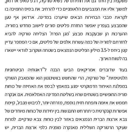
משקפת בין היתר גם את חתירתו של נשיא טורקיה, רג'פ טאיפ ארדואן,
למשוך אליו את המצביעים הלאומניים כדי להרחיב את בסיס התמיכה בו
לקראת סבבי הבחירות הבאים שייערכו במדינה. ארדואן אף טען
שהמבצע בעפרין יאפשר החזרת פליטים סורים ליישוב מחדש בסוריה.
ההערכות הן שבעקבות מבצע 'מגן הפרת' הצליחה טורקיה להביא
לחזרתם לסוריה של כמה עשרות אלפים של פליטים, אם כי המספר עדיין
קטן ביחס ל-3.5 מיליון הפליטים הנמצאים בשטחה ושקרוב לוודאי יישארו
בה לטווח הארוך.
בעוד שדוברים אמריקאים הביעו הבנה ל"דאגותיה הביטחוניות
הלגיטימיות" של טורקיה, הרי שהחשש בוושינגטון הוא שהמאבק הטורקי
במפלגת האיחוד הדמוקרטי יפגע במאמץ לבסס את האחיזה של כוחות
סוריה החופשיים בשטחים שהיו בשליטת המדינה האסלאמית. אם אנקרה
תממש את איומה ותפתח חזית נוספת, מזרחה יותר, לכיבוש מנביג', קיימת
אפשרות קונקרטית כי תתרחש התנגשות בין יחידות של כוחות מיוחדים של
צבא ארצות הברית הנמצאים באזור לבין כוחות צבא טורקיים. למרות
שעיקר הרטוריקה השלילית מאנקרה מופנית כלפי ארצות הברית, יש