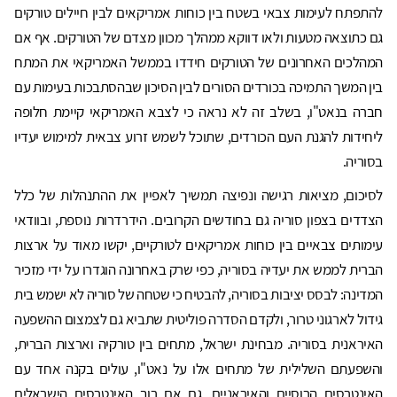
להתפתח לעימות צבאי בשטח בין כוחות אמריקאים לבין חיילים טורקים
גם כתוצאה מטעות ולאו דווקא ממהלך מכוון מצדם של הטורקים. אף אם
המהלכים האחרונים של הטורקים חידדו בממשל האמריקאי את המתח
בין המשך התמיכה בכורדים הסורים לבין הסיכון שבהסתבכות בעימות עם
חברה בנאט"ו, בשלב זה לא נראה כי לצבא האמריקאי קיימת חלופה
ליחידות להגנת העם הכורדים, שתוכל לשמש זרוע צבאית למימוש יעדיו
בסוריה.
לסיכום, מציאות רגישה ונפיצה תמשיך לאפיין את ההתנהלות של כלל
הצדדים בצפון סוריה גם בחודשים הקרובים. הידרדרות נוספת, ובוודאי
עימותים צבאיים בין כוחות אמריקאים לטורקיים, יקשו מאוד על ארצות
הברית לממש את יעדיה בסוריה, כפי שרק באחרונה הוגדרו על ידי מזכיר
המדינה: לבסס יציבות בסוריה, להבטיח כי שטחה של סוריה לא ישמש בית
גידול לארגוני טרור, ולקדם הסדרה פוליטית שתביא גם לצמצום ההשפעה
האיראנית בסוריה. מבחינת ישראל, מתחים בין טורקיה וארצות הברית,
והשפעתם השלילית של מתחים אלו על נאט"ו, עולים בקנה אחד עם
האינטרסים הרוסיים והאיראניים. גם אם רוב האינטרסים הישראלים