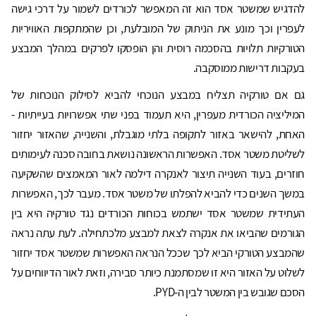
להדגיש שמשטר אסד הוא זה המאפשר לכורדים לשמור על דרכי גישה
לעפרין וכך מונע את הניתוק של המובלעת, וכן שהמתקפות האוויריות
הטורקיות תלויות בהסכמה רוסית והן הופסקו לפרקים במהלך המבצע
בעקבות דרישות ממוסקבה.
גם אם טורקיה תצליח במבצע הנוכחי להביא לסילוק הנוכחות של
המיליציה הכורדית מעפרין, היא תעמוד בפני שתי אפשרויות בעייתיות -
האחת, להישאר באזור לתקופה בלתי מוגבלת, והשנייה, שהאזור יחזור
לשליטת משטר אסד. האפשרות הראשונה נושאת בחובה סכנה לעימותים
חוזרים, בעוד השנייה תיצור לאנקרה דילמה לאור המאמצים שהשקיעה
במשך השנים כדי להביא להפלתו של משטר אסד. מעבר לכך, האפשרות
העתידית שמשטר אסד ישתמש בכוחות הכורדים נגד טורקיה היא בין
הגורמים שהביאו את אנקרה לצאת למבצע מלכתחילה. לעת עתה נראה
שהמבצע הטורקי הביא לכך שככל הנראה האפשרות שמשטר אסד יחזור
לשלוט על האזור היא זו שמסתמנת כיותר סבירה, וזאת לאור הדיווחים על
הסכם שגובש בין המשטר לבין ה-PYD.