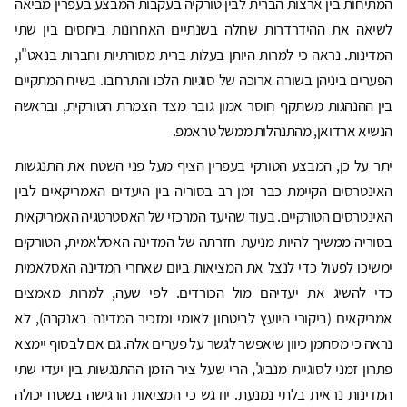
המתיחות בין ארצות הברית לבין טורקיה בעקבות המבצע בעפרין מביאה
לשיאה את ההידרדרות שחלה בשנתיים האחרונות ביחסים בין שתי
המדינות. נראה כי למרות היותן בעלות ברית מסורתיות וחברות בנאט"ו,
הפערים ביניהן בשורה ארוכה של סוגיות הלכו והתרחבו. בשיח המתקיים
בין ההנהגות משתקף חוסר אמון גובר מצד הצמרת הטורקית, ובראשה
הנשיא ארדואן, מהתנהלות ממשל טראמפ.
יתר על כן, המבצע הטורקי בעפרין הציף מעל פני השטח את התנגשות
האינטרסים הקיימת כבר זמן רב בסוריה בין היעדים האמריקאים לבין
האינטרסים הטורקיים. בעוד שהיעד המרכזי של האסטרטגיה האמריקאית
בסוריה ממשיך להיות מניעת חזרתה של המדינה האסלאמית, הטורקים
ימשיכו לפעול כדי לנצל את המציאות ביום שאחרי המדינה האסלאמית
כדי להשיג את יעדיהם מול הכורדים. לפי שעה, למרות מאמצים
אמריקאים (ביקורי היועץ לביטחון לאומי ומזכיר המדינה באנקרה), לא
נראה כי מסתמן כיוון שיאפשר לגשר על פערים אלה. גם אם לבסוף יימצא
פתרון זמני לסוגיית מנביג', הרי שעל ציר הזמן ההתנגשות בין יעדי שתי
המדינות נראית בלתי נמנעת. יודגש כי המציאות הרגישה בשטח יכולה