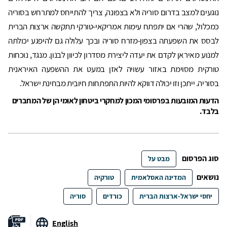
נוגעים למצב בדרום סוריה ולא בצפונה, צריך להתייחס למתרחש בסוריה
כמכלול, שהרי אם יתפתח עימות אמריקאי-טורקי תתקשה ארצות הברית
לבסס את השפעתה בצפון-מזרח סוריה ובכך עלולה גם להיפגע יכולתה
למנוע מאיראן לקדם את יעדה ליצירת מסדרון לכיוון לבנון. מנגד, נוכחות
טורקית מסוימת באזור עשויה לאזן במעט את ההשפעה האיראנית
בסוריה. ייתכן וזו יכולה דווקא להיות התפתחות חיובית מבחינת ישראל.
הדעות המובעות בפרסומי המכון למחקרי ביטחון לאומי הן של המחברים
בלבד.
סוג הפרסום
מבט על
נושאים
המדינה האסלאמית
טורקיה
יחסי ישראל-ארצות הברית
כורדים
סוריה
English