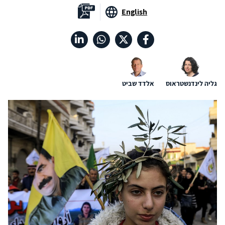
English
גליה לינדנשטראוס
אלדד שביט