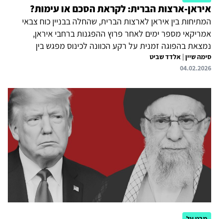
איראן-ארצות הברית: לקראת הסכם או עימות?
המתיחות בין איראן לארצות הברית, שהחלה בבניין כוח צבאי
אמריקאי מספר ימים לאחר פרוץ ההפגנות ברחבי איראן,
נמצאת בהפוגה זמנית על רקע הכוונה לכינוס מפגש בין
סימה שיין
|
אלדד שביט
המדינות ב-6 בפברואר בעומאן. הנשיא טראמפ מודע
04.02.2026
למשמעויות הבעייתיות לדימוי ההרתעה האמריקאי אם לא יושג
הישג משמעותי מול איראן עקב הציפיות שיצרה ההיערכות
הצבאית המסיבית במזרח התיכון. עם זאת, כנראה שלא הוצגה
לו עד כה תכנית פעולה קצרה, שתבטיח הכרעה. המשטר
האיראני עצמו מצוי בנקודת השפל החמורה ביותר מאז הקמתו
ומתמקד בהישרדות. וכך, המפגש המתוכנן אמור לשקף רצון של
שני הצדדים, בעידודן של מדינות...
מבט על