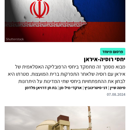
האופציה לדיאלוג עם...
פרסום מיוחד
יחסי רוסיה-איראן
מבוא מסמך זה מתמקד ביחסי הרפובליקה האסלאמית של
איראן עם רוסיה שלאחר התפרקות ברית המועצות. מטרתו היא
לבחון את ההתפתחויות ביחסי שתי המדינות על היתרונות
סימה שיין
|
דני סיטרינוביץ
|
ארקדי מיל-מן
|
בת חן דרויאן פלדמן
והקשיים שבהם, ועל בסיס זה להבין את המשמעויות של עליית
07.08.2024
המדרגה שחלה ביחסיהן מאז המלחמה של רוסיה נגד
אוקראינה. ככלל, ההתייצבות הצבאית של איראן לעזרתה של
מוסקבה, שהיא תוצאה ישירה של זהות השלטון הנוכחי באיראן
התומך בהעמקת הקשר עם מוסקבה, וההחלטה המשותפת
להתמודד עם הסנקציות שהטיל המערב על שתיהן שדרגו את