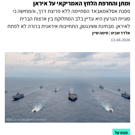
ומתן והחרפת הלחץ האמריקאי על איראן
פסגת אסלאמאבאד הסתיימה ללא פריצת דרך, והמחישה כי
סוגיית הגרעין היא עדיין בלב המחלוקת בין ארצות הברית
לאיראן. מבחינת וושינגטון, התחייבות איראנית ברורה לא לפתח
אלדד שביט
|
סימה שיין
נשק גרעיני ולא לשמר יכולת פריצה אליו היא תנאי יסוד להסכם.
13.04.2026
מנגד, טהראן מתעקשת על זכותה להמשיך ולהעשיר אורניום
בשטחה ורואה בדרישה האמריקאית ניסיון לכפות עליה כניעה
מדינית בתנאים חד־צדדיים. על רקע זה, החלטת הנשיא
טראמפ לעבור ממסלול של לחץ דיפלומטי למסלול של כפייה
ימית באמצעות הטלת מצור על התנועה לנמלים איראניים
מסמנת שלב חדש במשבר. מבחינת ארצות הברית, המהלך
נועד לשלול מאיראן את...
מבט על