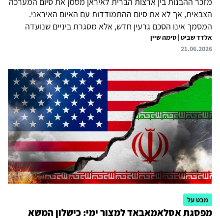
מזכר ההבנות בין ארצות הברית לאיראן מסמן את סיום המערכה
הצבאית, אך לא את סיום ההתמודדות עם האיום האיראני.
המסמך אינו הסכם גרעין חדש, אלא מסגרת ביניים שנועדה
אלדד שביט
|
סימה שיין
לעצור את הלחימה, לפתוח מחדש את מצר הורמוז, להסיר את
21.06.2026
המצור הימי ולאפשר משא ומתן על הסכם סופי בתוך 60 יום.
טראמפ יוכל להציג את המזכר כהישג: עצירת המלחמה, ייצוב
שווקי האנרגיה והתחייבות איראנית שלא לרכוש או לפתח נשק
גרעיני, במקביל לדיון בדילול החומר המועשר שבשטחה. איראן,
מצדה, הצליחה לקבל את שתי הדרישות החשובות לה: סיום
המלחמה והמצור, בנוסף להקלות כלכליות שיתבטאו בייצוא נפט
חופשי...
מבט על
מפסגת אסלאמאבאד למצור ימי: כישלון המשא