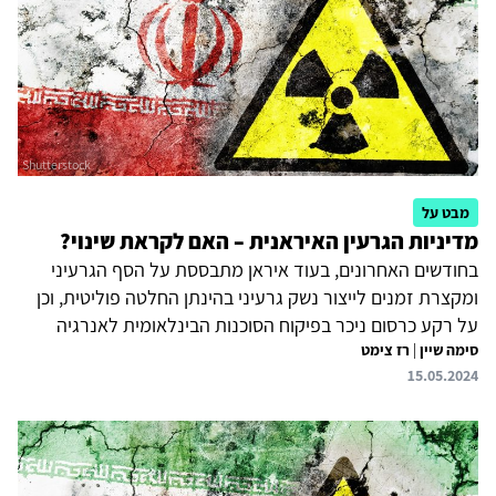
בדגש על האפשרות שהיא פועלת עתה בהגיון שונה מבעבר
והלכה למעשה חותרת...
מבט על
מדיניות הגרעין האיראנית – האם לקראת שינוי?
בחודשים האחרונים, בעוד איראן מתבססת על הסף הגרעיני
ומקצרת זמנים לייצור נשק גרעיני בהינתן החלטה פוליטית, וכן
על רקע כרסום ניכר בפיקוח הסוכנות הבינלאומית לאנרגיה
סימה שיין
|
רז צימט
אטומית על מתקני הגרעין, ניכר בה עיסוק גובר באפשרות לשנות
15.05.2024
מדיניות ולפרוץ לנשק גרעיני. אף כי החלטה בדבר פריצה לנשק
גרעיני כרוכה בסיכונים עבור איראן – עימות צבאי עם ישראל
ואולי אף עם ארצות הברית – לא ניתן לשלול אפשרות שמנהיג
איראן עלי ח'אמנהאי ייסוג מעמדתו עד כה כי די בהתייצבות על
סף גרעיני. על כן, יש לחזק באמצעות איום צבאי אמין את