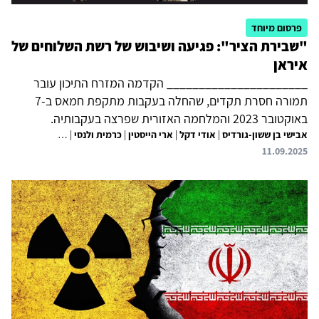
פרסום מיוחד
"שבירת הציר": פגיעה ושיבוש של רשת השלוחים של
איראן
______________________ הקדמה המזרח התיכון עובר
תמורה חסרת תקדים, שהחלה בעקבות מתקפת חמאס ב-7
באוקטובר 2023 והמלחמה האזורית שפרצה בעקבותיה.
אבישי בן ששון-גורדיס
|
אודי דקל
|
ארי הייסטין
|
כרמית ולנסי
|
אורנה מזרחי
המלחמה ברצועת עזה סיפקה לאיראן את ההזדמנות האמיתית
|
דני 
11.09.2025
הראשונה ליישם את תפיסת 'אחדות הזירות' שלה, תוך הפעלה
בו-זמנית ומתואמת של מספר זירות מול ישראל וארצות הברית.
איראן קיוותה להימנע ממעורבות ישירה ומהשלכותיה, אולם לא
הצליחה להפעיל את רשת השלוחים שלה כדי לאלץ את ישראל
להפסיק את הלחימה בעזה ולמנוע את תקיפת ישראל ביוני
2025. בשנת 2024 השיגה ישראל שורה של הצלחות מבצעיות
חשובות נגד 'ציר ההתנגדות' –...