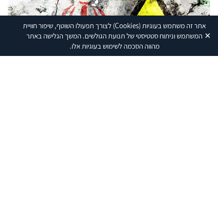
התודעה בקרב ההנהגה האיראנית כי התקדמות...
אתר זה משתמש בעוגיות
(Cookies)
לצורך תפעולו השוטף, שיפור חוויית
✕
המשתמש וניתוח סטטיסטי של תנועת הגולשים. המשך הגלישה באתר
מהווה הסכמה לשימוש בעוגיות אלו.
מבט על
הימנעות סבא"א והמערכת הבינלאומית מצעדים
תקיפים נגד התקדמות תוכנית הגרעין האיראנית
פורום הנגידים של סבא"א סיים את המושב הרבעוני שלו
שהתקיים ב-8-4 במארס, ושוב לא אומצה החלטה נגד איראן.
זאת, למרות שדו"ח סבא"א אינו מותיר ספק שאיראן מקדמת
סימה שיין
|
אלדד שביט
במרץ את תוכנית הגרעין ומונעת מהסוכנות לממש את אחריות
13.03.2024
הפיקוח עליה. ארצות הברית ומדינות אירופה הגיבו לדו"ח
בחריפות, אך שוב נמנעו מלדרוש ממועצת הנגידים לנקוט צעד
מעשי מול איראן. עם זאת, הן איימו כי ידרשו זאת אם איראן לא