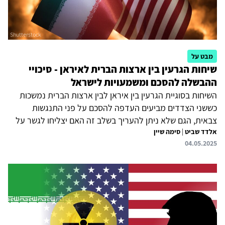
מבט על
שיחות הגרעין בין ארצות הברית לאיראן - סיכויי
ההבשלה להסכם ומשמעויות לישראל
השיחות בסוגיית הגרעין בין איראן לבין ארצות הברית נמשכות
כששני הצדדים מביעים העדפה להסכם על פני התנגשות
צבאית, הגם שלא ניתן להעריך בשלב זה האם יצליחו לגשר על
אלדד שביט
|
סימה שיין
הפערים הקיימים ואלה שיעלו בהמשך. לפי שעה, שניהם מביעים
04.05.2025
אופטימיות ונראה כי הם מעריכים שיש ערך להעמקה בדיונים.
לדברי הנשיא טראמפ, המייחס חשיבות רבה לגיבוש הסכם,
מטרתן של השיחות היא למנוע מאיראן להגיע לנשק גרעיני, אך
בממשל מתנהל ויכוח לגבי הדרך להשגת מטרה זו בין הדורשים
את פירוק תוכנית הגרעין לבין המקבלים את עמדת איראן,
שלפיה זכותה להעשיר אורניום, והם מוכנים לנהל את המשא
ומתן על...