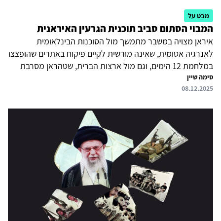
מבט על
המבוי הסתום סביב תוכנית הגרעין האיראנית
איראן מצויה במשבר מתמשך מול הסוכנות הבינלאומית
לאנרגיה אטומית, שאינה מורשית לקיים פיקוח באתרים שהופצצו
במלחמת 12 הימים, וגם מול ארצות הברית, שטהראן מסרבת
סימה שיין
לחדש את המשא ומתן עימה, למרות מאמצי תיווך של גורמים
08.12.2025
בעיקר מקרב מדינות המפרץ, כל עוד הדרישה לאי-העשרה
בעינה עומדת. גם בתוך איראן מתקיים ויכוח בנושא המשא המתן,
שלפי שעה הוכרע על ידי המנהיג ח'אמנהאי, שקבע כי ממשל
טראמפ אינו ראוי לשיתוף פעולה. ברקע נמשכים הן המאמץ
האיראני האינטנסיבי לייצר טילים, והן האיומים על ישראל
בתגובה קשה אם יתחולל עימות צבאי נוסף. המבוי הסתום יחייב
את איראן לקבל...