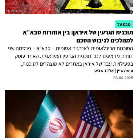
מבט על
תוכנית הגרעין של איראן: בין אזהרות סבא״א
למהלכים לגיבוש הסכם
הסוכנות הבינלאומית לאנרגיה אטומית – סבא"א – פרסמה שני
דוחות מדאיגים לגבי תוכנית הגרעין האיראנית. האחד עוסק
בפעילויות עבר של איראן באתרים לא מוצהרים לסוכנות,
סימה שיין
|
אלדד שביט
שלגביהן איראן לא נתנה הסברים מספקים. השני עוסק בסטטוס
08.06.2025
הנוכחי של התוכנית ומצביע על האצה בצבירת אורניום מועשר
לרמה גבוהה, המאפשר לאיראן להעשיר לרמה צבאית עבור 10
פצצות גרעין בתוך ימים ספורים. שני הדוחות אמורים להידון
בפורום הנגידים הקרוב, שיתכנס ב-9 ביוני. מסתמן כי ארצות
הברית והאירופאיות יגישו הצעת החלטה הקובעת כי איראן
מפרה את התחייבויותיה ל-NPT. החלטה זו תוכל להוות...