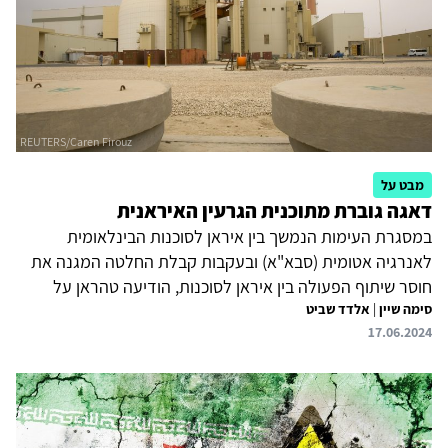
מערכת היחסים לרמה שלא נודעה קודם לכן. יודגש כי שיתוף
פעולה זה בין המדינות אינו טקטי...
מבט על
דאגה גוברת מתוכנית הגרעין האיראנית
במסגרת העימות הנמשך בין איראן לסוכנות הבינלאומית
לאנרגיה אטומית (סבא"א) ובעקבות קבלת החלטה המגנה את
חוסר שיתוף הפעולה בין איראן לסוכנות, הודיעה טהראן על
סימה שיין
|
אלדד שביט
הגדלת היקף הצנטריפוגות המעשירות אורניום באתרים פורדו
17.06.2024
ונטנז, ובפועל על כוונתה להגדיל את כמויות האורניום המועשר
שתצבור. כבר בכמויות הנוכחיות באפשרות איראן תוך חודש
מהחלטה להתחיל להעשיר לרמה צבאית ולייצר כמות חומר
מועשר שתספיק לשמונה מתקנים גרעיניים. על הפרק שאלות
כבדות משקל באשר לאסטרטגיה האיראנית בסוגיית הגרעין,