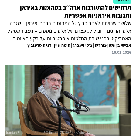
תרחישים להתערבות ארה׳׳ב במהומות באיראן
ותגובות איראניות אפשריות
שלושה שבועות לאחר פרוץ גל המהומות ברחבי איראן – שגבה
אלפי הרוגים והוביל למעצרם של אלפים נוספים – ניצב הממשל
האמריקאי בפני שורת החלטות אופרטיביות על רקע האיומים
אבישי בן ששון-גורדיס
|
ג׳סי ויינברג
|
סימה שיין
|
דני סיטרינוביץ
שהשמיע הנשיא טראמפ כלפי המשטר בטהראן. איומיו של
16.01.2026
הנשיא החלו בהתבטאות פומבית שלפיה ארצות הברית תבוא
"להציל" את המפגינים אם המשטר ימשיך להפעיל נגדם אלימות
קטלנית, והסלימו בימים האחרונים בציוץ נוסף (13 בינואר), שבו
כתב כי "העזרה בדרך", עודד את המפגינים להשתלט על
מוסדות המדינה, וקרא לתיעוד המעורבים בדיכוי – שלדבריו
"ישלמו מחיר כבד". מסמך זה...