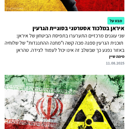
מבט על
איראן במלכוד אסטרטגי בסוגיית הגרעין
שני עוגנים מרכזיים התערערו בתפיסת הביטחון של איראן:
תוכנית הגרעין ספגה מכה קשה ו"מחנה ההתנגדות" של שלוחיה
באזור נפגע כך שבשלב זה אינו יכול לעמוד לצידה. טהראן
סימה שיין
נדרשת לגבש את מדיניות הגרעין שלה בסד זמנים לחוץ – בין
11.08.2025
האולטימטום שהציג לה הנשיא טראמפ לבין האיום של מדינות
אירופה, ה-3E – לחדש את סנקציות מועצת הביטחון (הפעלת ה-
snapback), המתכנסים לסוף חודש זה. חזרה למשא ומתן עם
וושינגטון תהיה הודאה בכישלון רבתי של מדיניותה ותדרוש ממנה
ויתור על העשרת אורניום, שאינו מקובל עליה. מאידך גיסא,
היעדר הסכם עם ארצות הברית יביא לחידוש...