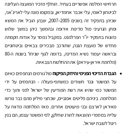
תרחישי הסלמה אפשריים בעתיד. הוחלף מזכיר המועצה העליונה
לביטחון לאומי, עלי אכבר אחמדיאן, ובמקומו מונה עלי לאריג'אני,
שכיהן בתפקיד זה בשנים 2005–2007, שבהן הוביל את המשא
ומתן הגרעיני מול מדינות אירופה ובהמשך כיהן במשך שלוש
כהונות בתפקיד יו"ר הפרלמנט. במקביל נמסר על אודות הקמתה
מחדש של מועצת הגנה, שתורכב מבכירים צבאיים וביטחוניים
ובראשה יעמוד נשיא המדינה, בדומה לגוף שניהל בשנות ה-80
(מלחמת איראן-עיראק) את ההחלטות הצבאיות.
הגברת הדיכוי הפנימי והידוק הפיקוח
מול גורמים הנתפסים כאיום
על המשטר ונגד חשודים כמשתפי-פעולה - הנתפסים על ידי
המשטר כמי שהיוו את רשת המודיעין של ישראל לפני ותוך כדי
המלחמה. ביניהם פליטים אפגניים, שכחצי מיליון מהם כבר גורשו
מאיראן לארצם ובני מיעוטים אחרים. מאז המלחמה מדווח על
עלייה במספרי ההוצאות להורג שחלקן, לפי המשטר עצמו, הם בגין
ריגול לטובת ישראל.