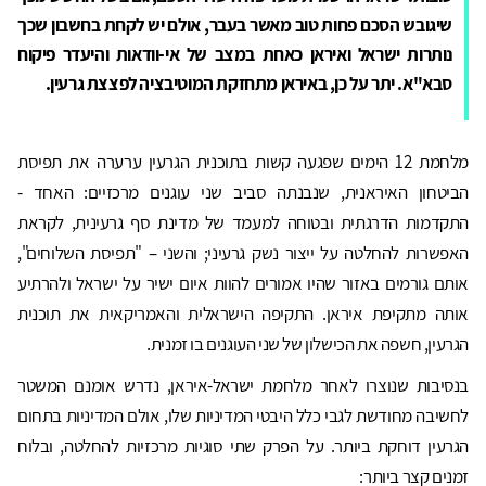
שיגובש הסכם פחות טוב מאשר בעבר, אולם יש לקחת בחשבון שכך
נותרות ישראל ואיראן כאחת במצב של אי-וודאות והיעדר פיקוח
סבא"א. יתר על כן, באיראן מתחזקת המוטיבציה לפצצת גרעין.
מלחמת 12 הימים שפגעה קשות בתוכנית הגרעין ערערה את תפיסת
הביטחון האיראנית, שנבנתה סביב שני עוגנים מרכזיים: האחד -
התקדמות הדרגתית ובטוחה למעמד של מדינת סף גרעינית, לקראת
האפשרות להחלטה על ייצור נשק גרעיני; והשני – "תפיסת השלוחים",
אותם גורמים באזור שהיו אמורים להוות איום ישיר על ישראל ולהרתיע
אותה מתקיפת איראן. התקיפה הישראלית והאמריקאית את תוכנית
הגרעין, חשפה את הכישלון של שני העוגנים בו זמנית.
בנסיבות שנוצרו לאחר מלחמת ישראל-איראן, נדרש אומנם המשטר
לחשיבה מחודשת לגבי כלל היבטי המדיניות שלו, אולם המדיניות בתחום
הגרעין דוחקת ביותר. על הפרק שתי סוגיות מרכזיות להחלטה, ובלוח
זמנים קצר ביותר: