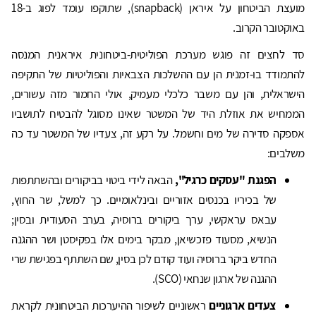
מועצת הביטחון על איראן (snapback), שתוקפו עומד לפוג ב-18
באוקטובר הקרוב.
סד לחצים זה פוגש מערכת הפוליטית-ביטחונית איראנית המנסה
להתמודד בו-זמנית הן עם ההשלכות הצבאיות והפוליטיות של התקיפה
הישראלית, והן עם משבר כלכלי מעמיק, אולי החמור מזה עשורים,
הממחיש את אוזלת היד של המשטר שאינו מסוגל להבטיח לתושביו
אספקה סדירה של מים וחשמל. על רקע זה, צעדיו של המשטר עד כה
משלבים:
הפגנת "עסקים כרגיל",
הבאה לידי ביטוי בביקורים ובהשתתפות
של בכיריו בכנסים אזוריים ובינלאומיים. כך למשל, שר החוץ,
עבאס עראקשי, ערך ביקורים ברוסיה, בערב הסעודית ובסין;
הנשיא, מסעוד פזכשיאן, מבקר בימים אלו בפקיסטן ושר ההגנה
החדש ביקר ברוסיה ועוד קודם לכן בסין, שם השתתף בפגישת שרי
ההגנה של ארגון שנחאי (SCO).
צעדים ארגוניים
ראשוניים לשיפור ההיערכות הביטחונית לקראת