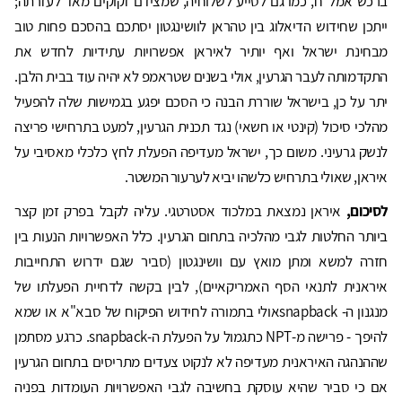
ברכש אמל"ח, כמו גם לסייע לשלוחיה, שמצידם זקוקים מאד לעזרתה;
ייתכן שחידוש הדיאלוג בין טהראן לוושינגטון יסתכם בהסכם פחות טוב
מבחינת ישראל ואף יותיר לאיראן אפשרויות עתידיות לחדש את
התקדמותה לעבר הגרעין, אולי בשנים שטראמפ לא יהיה עוד בבית הלבן.
יתר על כן, בישראל שוררת הבנה כי הסכם יפגע בגמישות שלה להפעיל
מהלכי סיכול (קינטי או חשאי) נגד תכנית הגרעין, למעט בתרחישי פריצה
לנשק גרעיני. משום כך, ישראל מעדיפה הפעלת לחץ כלכלי מאסיבי על
איראן, שאולי בתרחיש כלשהו יביא לערעור המשטר.
לסיכום,
איראן נמצאת במלכוד אסטרטגי. עליה לקבל בפרק זמן קצר
ביותר החלטות לגבי מהלכיה בתחום הגרעין. כלל האפשרויות הנעות בין
חזרה למשא ומתן מואץ עם וושינגטון (סביר שגם ידרוש התחייבות
איראנית לתנאי הסף האמריקאיים), לבין בקשה לדחיית הפעלתו של
מנגנון ה- snapbackאולי בתמורה לחידוש הפיקוח של סבא"א או שמא
להיפך - פרישה מ-NPT כתגמול על הפעלת ה-snapback. כרגע מסתמן
שההנהגה האיראנית מעדיפה לא לנקוט צעדים מתריסים בתחום הגרעין
אם כי סביר שהיא עוסקת בחשיבה לגבי האפשרויות העומדות בפניה