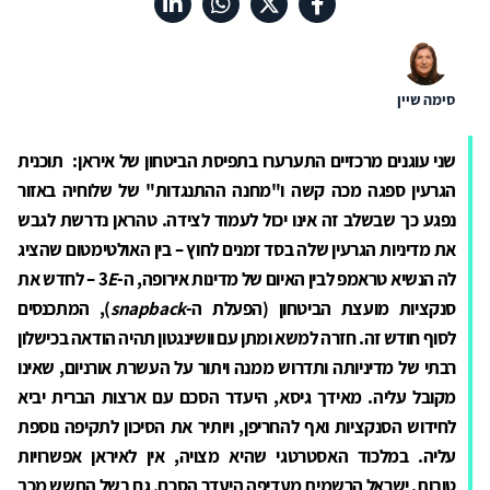
סימה שיין
שני עוגנים מרכזיים התערערו בתפיסת הביטחון של איראן:
תוכנית
הגרעין ספגה מכה קשה ו"מחנה ההתנגדות" של שלוחיה באזור
נפגע כך שבשלב זה אינו יכול לעמוד לצידה. טהראן נדרשת לגבש
את מדיניות הגרעין שלה בסד זמנים לחוץ – בין האולטימטום שהציג
לה הנשיא טראמפ לבין האיום של מדינות אירופה, ה-3
E
– לחדש את
סנקציות מועצת הביטחון (הפעלת ה-
snapback
), המתכנסים
לסוף חודש זה. חזרה למשא ומתן עם וושינגטון תהיה הודאה בכישלון
רבתי של מדיניותה ותדרוש ממנה ויתור על העשרת אורניום, שאינו
מקובל עליה. מאידך גיסא, היעדר הסכם עם ארצות הברית יביא
לחידוש הסנקציות ואף להחריפן, ויותיר את הסיכון לתקיפה נוספת
עליה. במלכוד האסטרטגי שהיא מצויה, אין לאיראן אפשרויות
טובות. ישראל הרשמית מעדיפה היעדר הסכם, גם בשל החשש מכך