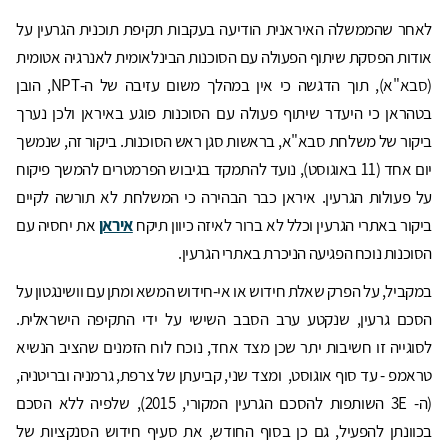
לאחר שהממשלה האיראנית הודיעה בעקבות תקיפת תוכנית הגרעין על
אודות הפסקת שיתוף הפעולה עם הסוכנות הבינלאומית לאנרגיה אטומית
(סבא"א), תוך הדגשה כי אין במהלך משום עזיבה של ה-NPT, הובן
בטהראן כי היעדר שיתוף פעולה עם הסוכנות פוגע באיראן ולכן נערך
ביקור של משלחת סבא"א, בראשות סגן ראש הסוכנות. ביקור זה, שנמשך
יום אחד (11 באוגוסט), נועד להתמקד בגיבוש הפרמטרים להמשך פיקוח
על פעולות הגרעין. איראן כבר הבהירה כי המשלחת לא תורשה לקיים
ביקור באתרי הגרעין וכלל לא ברור לאיזה כיוון תיקח
איראן
את יחסיה עם
הסוכנות נוכח הפגיעה הניכרת באתרי הגרעין.
במקביל, על הפרק שאלת חידוש או אי-חידוש המשא ומתן עם וושינגטון על
הסכם גרעין, שנקטע ערב הסבב השישי על ידי התקיפה הישראלית.
לסוגייה זו חשיבות יתר שכן מצד אחד, נוכח לוח הזמנים שהציב הנשיא
טראמפ - עד סוף אוגוסט, ומצד שני, קביעתן של צרפת, גרמניה ובריטניה,
(ה- 3E השותפות להסכם הגרעין המקורי, 2015), שלפיה ללא הסכם
בכוונתן להפעיל, גם כן בסוף החודש, את סעיף חידוש הסנקציות של