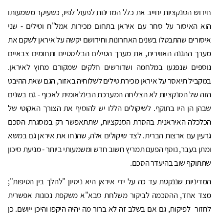
חידוש הסנקציות יחייב את כלל המדינות לפעול לפיו, כשעיקר משמעותו
הוא האיסור על סחר עם איראן בתחום מכירות אמל"ח וטילים - שני
איסורים שהתבטלו בשנים האחרונות וחידושם יקשה על איראן לשקם את
מערך ההגנה האווירית, את מערך הטילים הבליסטיים ותחומים צבאיים
נוספים שנפגעו במלחמה ושדורשים חלקים שמקורם מחוץ לאיראן.
במקביל תיאסר על איראן מכירת טילים לשלוחיה באזור, הגם שאת ההיבט
הזה של הסנקציות לא הצליחה המערכת הבינלאומית לאכוף - גם בשנים
שבהן הן היו בתוקף. לשיקולים הללו יש להוסיף את הצורך האקוטי של
הכלכלה האיראנית בהסרת הסנקציות, שתתאפשר רק במסגרת הסכם
גרעין עם ארצות הברית. לצד שיקולים אלה, שהנחו את איראן גם במשא
ומתן בעבר, נוסף הפעם תמריץ חשוב חדש ומשמעותי ביותר - מניעת סיכון
שתתוקף שוב בהיעדר הסכם.
המדיניות שננקטת עד כה על ידי איראן היא ניסיון "להלך בין הטיפות";
מצד אחד, ההסכמה לביקור משלחת סבא"א משקפת נכונות אפשרית
לחזור לפיקוח, גם אם בשלב זה לא ברור מה יהיה היקפו והיכן ייושם. כן