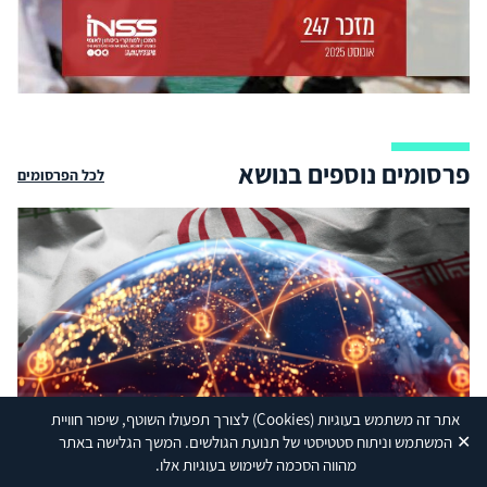
פרסומים נוספים בנושא
לכל הפרסומים
אתר זה משתמש בעוגיות
(Cookies)
לצורך תפעולו השוטף, שיפור חוויית
✕
הפעילות הבלתי־חוקית של איראן וחזבאללה בתחום
המשתמש וניתוח סטטיסטי של תנועת הגולשים. המשך הגלישה באתר
מהווה הסכמה לשימוש בעוגיות אלו.
הקריפטו: הקשר לוונצואלה