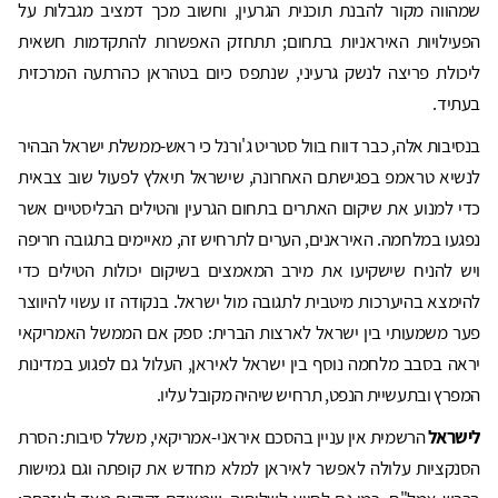
שמהווה מקור להבנת תוכנית הגרעין, וחשוב מכך דמציב מגבלות על
הפעילויות האיראניות בתחום; תתחזק האפשרות להתקדמות חשאית
ליכולת פריצה לנשק גרעיני, שנתפס כיום בטהראן כהרתעה המרכזית
בעתיד.
בנסיבות אלה, כבר דווח בוול סטריט ג'ורנל כי ראש-ממשלת ישראל הבהיר
לנשיא טראמפ בפגישתם האחרונה, שישראל תיאלץ לפעול שוב צבאית
כדי למנוע את שיקום האתרים בתחום הגרעין והטילים הבליסטיים אשר
נפגעו במלחמה. האיראנים, הערים לתרחיש זה, מאיימים בתגובה חריפה
ויש להניח שישקיעו את מירב המאמצים בשיקום יכולות הטילים כדי
להימצא בהיערכות מיטבית לתגובה מול ישראל. בנקודה זו עשוי להיווצר
פער משמעותי בין ישראל לארצות הברית: ספק אם הממשל האמריקאי
יראה בסבב מלחמה נוסף בין ישראל לאיראן, העלול גם לפגוע במדינות
המפרץ ובתעשיית הנפט, תרחיש שיהיה מקובל עליו.
לישראל
הרשמית אין עניין בהסכם איראני-אמריקאי, משלל סיבות: הסרת
הסנקציות עלולה לאפשר לאיראן למלא מחדש את קופתה וגם גמישות