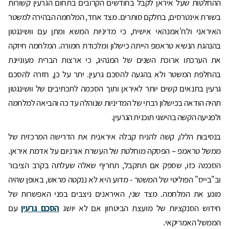
ההחלטות שעל איראן לקבל בחודשים הקרובים בתחום הגרעין קשורות
בשורת אינטרסים, בחלקם סותרים. מצד אחד, המלחמה הבהירה למשטר
האיראני ולח'אמנהאי אישית, כי מדיניות המשא ומתן עם וושינגטון
בהנהגת הנשיא טראמפ הייתה כישלון ומלכודת חמורה. המלחמה חיזקה
את הערכתו ארוכת השנים של המנהיג, כי ארצות הברית מעוניינת
בהחלפת המשטר ולא בהגעה להסכם גרעין. יתר על כן, חזרה להסכם
גרעין בתנאים קשים יותר לאיראן ותוך הסכמה לתכתיבים של וושינגטון
תהיה הודאה בכישלון רבתי של המדיניות שנוהלה עד כה והביאה למלחמה
ולפגיעה הקשה בהישגי תוכנית הגרעין.
בנסיבות הללו, קשה להניח קבלה איראנית את הדרישה המרכזית של
ממשל טראמפ – הפסקה מוחלטת של העשרת אורניום על אדמת איראן.
הסכמה כזו, שספק אם תתקבל, תחריף שאלה שעלתה בקרב הציבור
וב"בייס" הפוליטי של המשטר - מדוע היא לא ננקטה מראש, באופן שהיה
מונע את המלחמה. מצד שני, האיראנים ניצבים בפני האפשרות של
חידוש הסנקציות של מועצת הביטחון אם לא יושג
הסכם גרעין
עם
הממשל האמריקאי.