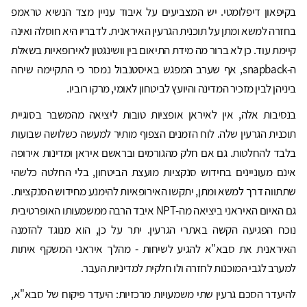
בקיפאון דיפלומטי. יש המצביעים על איבוד עניין מצד הנשיא טראמפ
בחזרה למשא ומתן על תוכנית הגרעין האיראנית. לדבריו היא חוסלה ואינה
קיימת עוד. כן לא ברור מה מידת התיאום בין וושינגטון לאירופאיות בשאלת
ה-snapback, אף שערב המפגש באיסטנבול נמסר כי התקיימה שיחה
ביניהן לבין מזכיר המדינה והיועץ לביטחון לאומי, מרקו רוביו.
בנסיבות אלה, אין לאיראן אופציות טובות ליציאה מהמשבר בסוגיית
תוכנית הגרעין שלה. לוח הזמנים הצפוף מותיר למעשה כשלושה שבועות
בלבד להחלטות. גם אם חלק מהגורמים ובראשם איראן ומדינות אירופה
אינם מעוניינים בחידוש סנקציות מועצת הביטחון, בלי החלטה כלשהי
שתתווה דרך למשא ומתן, יתקשו האירופאיות להימנע מחידוש הסנקציות.
גם האיום האיראני ביציאה מה-NPT איבד הרבה ממשמעותו האופרטיבית
נוכח הפגיעה הקשה באתרי הגרעין. יתר על כן, הוא מנוגד להזמנה
האיראנית את סבא"א להגיע לשיחות - מהלך איראני המשקף איתות
למערב לגבי המוכנות לחזרה ולו חלקית למדיניות העבר.
להיעדר הסכם גרעין שתי משמעויות מרכזיות: היעדר פיקוח של סבא"א,