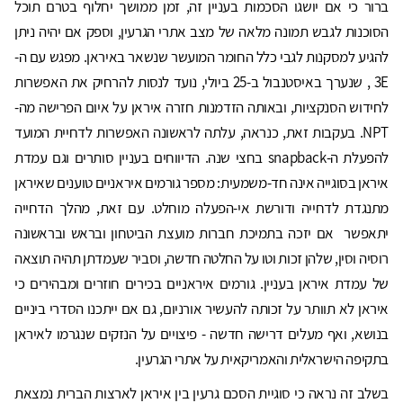
ברור כי אם יושגו הסכמות בעניין זה, זמן ממושך יחלוף בטרם תוכל
הסוכנות לגבש תמונה מלאה של מצב אתרי הגרעין, וספק אם יהיה ניתן
להגיע למסקנות לגבי כלל החומר המועשר שנשאר באיראן. מפגש עם ה-
3E , שנערך באיסטנבול ב-25 ביולי, נועד לנסות להרחיק את האפשרות
לחידוש הסנקציות, ובאותה הזדמנות חזרה איראן על איום הפרישה מה-
NPT. בעקבות זאת, כנראה, עלתה לראשונה האפשרות לדחיית המועד
להפעלת ה-snapback בחצי שנה. הדיווחים בעניין סותרים וגם עמדת
איראן בסוגייה אינה חד-משמעית: מספר גורמים איראניים טוענים שאיראן
מתנגדת לדחייה ודורשת אי-הפעלה מוחלט. עם זאת, מהלך הדחייה
יתאפשר אם יזכה בתמיכת חברות מועצת הביטחון ובראש ובראשונה
רוסיה וסין, שלהן זכות וטו על החלטה חדשה, וסביר שעמדתן תהיה תוצאה
של עמדת איראן בעניין. גורמים איראניים בכירים חוזרים ומבהירים כי
איראן לא תוותר על זכותה להעשיר אורניום, גם אם ייתכנו הסדרי ביניים
בנושא, ואף מעלים דרישה חדשה - פיצויים על הנזקים שנגרמו לאיראן
בתקיפה הישראלית והאמריקאית על אתרי הגרעין.
בשלב זה נראה כי סוגיית הסכם גרעין בין איראן לארצות הברית נמצאת