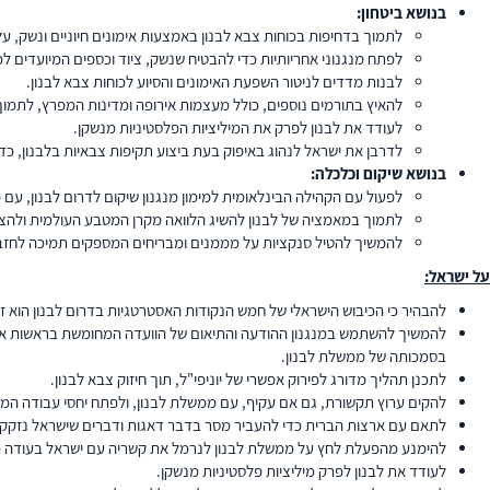
בנושא ביטחון:
לתמוך בדחיפות בכוחות צבא לבנון באמצעות אימונים חיוניים ונשק, 
לפתח מנגנוני אחריותיות כדי להבטיח שנשק, ציוד וכספים המיועדים לכו
לבנות מדדים לניטור השפעת האימונים והסיוע לכוחות צבא לבנון.
להאיץ בתורמים נוספים, כולל מעצמות אירופה ומדינות המפרץ, לתמוך
לעודד את לבנון לפרק את המיליציות הפלסטיניות מנשקן.
לדרבן את ישראל לנהוג באיפוק בעת ביצוע תקיפות צבאיות בלבנון, כ
בנושא שיקום וכלכלה:
לפעול עם הקהילה הבינלאומית למימון מנגנון שיקום לדרום לבנון, עם
לתמוך במאמציה של לבנון להשיג הלוואה מקרן המטבע העולמית ולהציע
להמשיך להטיל סנקציות על מממנים ומבריחים המספקים תמיכה לחזבא
על ישראל:
להבהיר כי הכיבוש הישראלי של חמש הנקודות האסטרטגיות בדרום לבנון הוא 
להמשיך להשתמש במנגנון ההודעה והתיאום של הוועדה המחומשת בראשות ארצ
בסמכותה של ממשלת לבנון.
לתכנן תהליך מדורג לפירוק אפשרי של יוניפי"ל, תוך חיזוק צבא לבנון.
להקים ערוץ תקשורת, גם אם עקיף, עם ממשלת לבנון, ולפתח יחסי עבודה המב
לתאם עם ארצות הברית כדי להעביר מסר בדבר דאגות ודברים שישראל נזקקת 
להימנע מהפעלת לחץ על ממשלת לבנון לנרמל את קשריה עם ישראל בעודה 
לעודד את לבנון לפרק מיליציות פלסטיניות מנשקן.