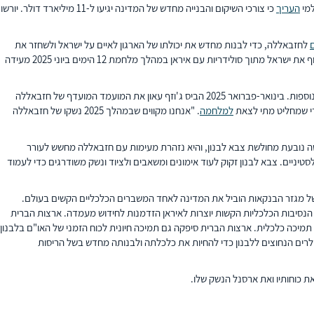
למי
העריך
כי צורכי השיקום והבנייה מחדש של המדינה יגיעו ל-11 מיליארד דולר. יורשו
לחזבאללה, כדי לבנות מחדש את יכולתו של הארגון לאיים על ישראל ולשחזר את
ההרתעה כלפי תקיפות ישראליות. נפילת בעלת בריתה הסורית של איראן היא מכשול מרכזי בדרך לשיקום חזבאללה. העובדה שחזבאללה לא היה מוכן או לא היה מסוגל לתקוף את ישראל מתוך סולידריות עם איראן במהלך מלחמת 12 הימים ביוני 2025 מעידה
חולשתו של חזבאללה אפשרה את עלייתה של הנהגה לבנונית חדשה המתנגדת להשפעה האיראנית. שינוי זה מציג הזדמנויות עבור ארצות הברית, ישראל ומעצמות אזוריות נוספות. בינואר-פברואר 2025 הביס ג'וזף עאון את המועמד המועדף של חזבאללה
י שמחליט מתי לצאת
למלחמה
. "אנחנו מקווים שבמהלך 2025 נשקו של חזבאללה
ה נובעת מחולשת צבא לבנון, והיא נזהרת מעימות עם חזבאללה מחשש לעורר
טיניים. צבא לבנון זקוק לעוד אימונים ומשאבים ולציוד ונשק משודרגים כדי לעמוד
וקריסה של מגזר הבנקאות הוביל את המדינה לאחד המשברים הכלכליים הקשים בעולם.
מה, הבקשה לשנת הכספים הראשונה, 2025, כללה 150 מיליון דולר לסיוע חוץ לצבא לבנון ו-117.5 מיליון דולר לקרנות תמיכה כלכלית. ארצות הברית סיפקה גם תמיכה חיונית לכוח הזמני של האו"ם בלבנון
דולר בשנת הכספים 2024. אך כל אלה הם טיפה בים בהשוואה למיליארדי דולרים הנחוצים ללבנון כדי להחיות את כלכלתה ולבנותה מחדש בשל הריסות
 כוחותיו ואת ארסנל הנשק שלו.