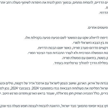
 הדדיים, להפחית מתחים, ובמשך הזמן להניח את היסודות לשיתוף פעולה רחב יותר.
.
דרוזי.
מיעוטים אחרים.
דיפות לדיאלוג שקט עם המשטר לשם מניעת פגיעה בקהילות אלו.
קעיים מדרום-מערב סוריה, כאשר יושגו הבנות הדדיות.
ונות הממשלה המרכזית ולא לעורר התנגדות מצד הציבור הסורי.
זיק בשטח, בתיאום עם ממשלת סוריה.
 בסלילת הדרך לתהליך נורמליזציה בעתיד.
ות של איראן. הארגון, שיושב מצפון לישראל עם ארסנל אדיר של רקטות, טילים וכטב"
בכירים, כולל המנהיג הוותיק חסן נסראללה, שעמד בראש הארגון וחסרונו מורגש היטב. 
 לחץ צבאי יומיומי מתמשך מצד ישראל, הדואגת להבטיח לעצמה חופש פעולה כפי ש