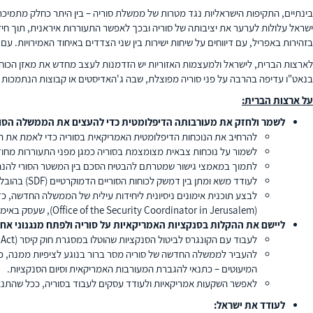
בינתיים, התקיפות הישראליות נגד מטרות של ממשלת סוריה – בין היתר כחלק מתמיכ
ישראל עלולות לערער את יציבותה של סוריה ובכך לאפשר התעוררות איראנית, תוך ח
בזהירות באפריל, עם דיווחים על שיחות ישירות בין שני הצדדים באיחוד האמירויות. 
לארצות הברית, לישראל ולמעצמות האזוריות יש הזדמנות לעצב מחדש את מאזן הכוח
בנאט"ו עדיפה בהרבה על פני סוריה מפוצלת, שבה ג'האדיסטים או קבוצות הנתמכות על
על ארצות הברית:
לשמר ולחזק את מעורבותה הדיפלומטית כדי להעצים את הממשלה הסור
להרחיב את הנוכחות הדיפלומטית האמריקאית בסוריה כדי לאמת את 
לשמור על נוכחות צבאית מצומצמת בסוריה כמגן מפני התעוררות מחו
לתמוך במאמצי גישור שמטרתם להבטיח הסכם בין המשטר הסורי להנה
לעודד משא ומתן בין דמשק לכוחות הסוריים הדמוקרטיים (SDF) בהובלת הכורדים בדבר אפשרויות אינטגרציה, כדי לחזק את איחוד סוריה ולהבטיח את שימור יכולות המאבק בטרור של הכוחות הסוריים הדמוקרטיים.
לבצע תוכנית אימונים ניסיונית ליחידות עילית של הממשלה החדשה, 
(Office of the Security Coordinator in Jerusalem), שעסק באימון כוחות הביטחון של הרשות הפלסטינית, וכן על תוכנית האימון של ארצות הברית לכוחות לוחמה בטרור בעיראק.
ליישם את ההקלות בסנקציות האמריקאיות על סוריה ולפתח מנגנוני א
לעבוד עם הקונגרס לביטול הסנקציות שהוטלו במסגרת חוק קיסר (Caesar Act) בכפוף לעקרונות, ולספק הרשאות שיאפשרו הזרמת סיוע והשקעות לסוריה בהקדם האפשרי.
להעביר לממשלה החדשה של סוריה מסר ברור בנוגע לציפיות ממנה, כמ
המיעוטים – כתנאי להגברת המעורבות האמריקאית וסיום הסנקציות.
לאפשר השקעות אמריקאיות ולעודד עסקים לעבוד בסוריה, ככל שהתנא
לעודד את ישראל: