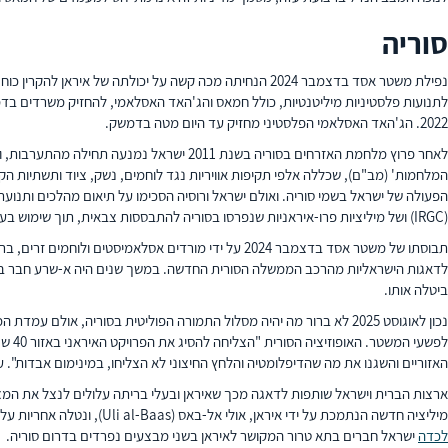
סוריה
נפילת משטר אסד בדצמבר 2024 הנחיתה מכה קשה על יכולת
לתנועות פלסטיניות מיליטנטיות, כולל חמאס והג'האד האסלאמי, להחזיק משרדים בדמשק ולגייס אנ
2022. הג'האד האסלאמי הפלסטיני מחזיק עד היום מטה בדמשק.
הפעולה של ישראל בשמי סוריה. ואולם ישראל ורוסיה הסכימו על תיאום מהלכים ותנוע
(IRGC) ושל מיליציות פרו-איראניות שנפרסו בסוריה להתבססות צבאית, תוך שימוש בעוצמה רכה להגברת השפעתה הכלכלית, הדתית והתרבותית.
לדאגות הישראליות מהרכב הממשלה הסורית החדשה. במשך שנים היה א-שרע חבר בארגון אל-קאעדה וידו
ביטלה אותו.
נכון לאוגוסט 2025 לא ברור מה יהיה מסלול התמורה הפוליטית בסוריה
לפשעי המשטר. האופוזיציה הסורית "הצליחה להסיג את הפרויקט האיראני באזור 40 שנה אחורה",
האזוריים והשגנו את מה שהדיפלומטיה והלחץ החיצוני לא הצליחו, במינימום אבדות".
ארצות הברית וישראל שותפות לדאגה מכך שאיראן ובעלי בריתה עלולים לנצל את המצ
מיליציה חדשה הנתמכת על ידי איראן, אולי אל-באס (Uli al-Baas), ונטלה אחריות על שיגור רקטה לעבר ישראל ביוני. דווח כי איראן
לכדה
ישראל חברים בתא טרור המקושר לאיראן בשני מבצעים נפרדים בדרום סוריה.