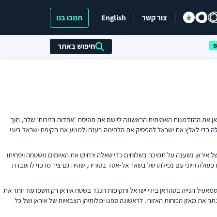
צור קשר
English
תמכו בנו
חיפוש באתר
בעקבותיה. המלחמה ברצועת עזה סיפקה לאיראן את ההזדמנות האמיתית הראשונה ליישם את תפיסת 'אחדות הזירות' שלה, תוך
ה כדי לאלץ את ישראל להפסיק את הלחימה בעזה ולמנוע את תקיפת ישראל ביוני
' של איראן נשענה על תמיכה בשלוחים כדי שאלה ירחיקו את האיומים משטחה ויפחיתו
יס פעולה חיוני עם נפילתו של בשאר אל-אסד בסוריה, שהיה גם ציר מרכזי להעברת
ו לא הגיעו ליעדם. חיסול מנהיג חמאס אסמאעיל הנייה בטהראן בידי ישראל ותקיפות הנגד בשטח איראן רק חשפו עוד יותר את
ד בסוריה, בעל הברית המדינתי היחיד של איראן, שינתה את מאזן הכוחות האזורי. לראשונה ספגו יכולותיהן הצבאיות של איראן ושל כל