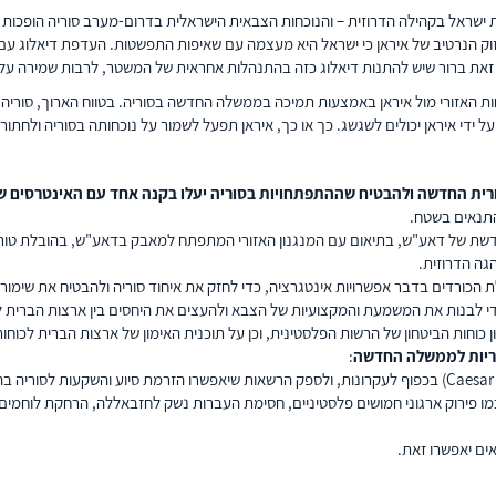
ת ישראל בקהילה הדרוזית – והנוכחות הצבאית הישראלית בדרום-מערב סוריה הופכות
יזוק הנרטיב של איראן כי ישראל היא מעצמה עם שאיפות התפשטות. העדפת דיאלוג ע
עם זאת ברור שיש להתנות דיאלוג כזה בהתנהלות אחראית של המשטר, לרבות שמירה על 
ות האזורי מול איראן באמצעות תמיכה בממשלה החדשה בסוריה. בטווח הארוך, סורי
 ידי איראן יכולים לשגשג. כך או כך, איראן תפעל לשמור על נוכחותה בסוריה ולחת
ית החדשה ולהבטיח שההתפתחויות בסוריה יעלו בקנה אחד עם האינטרסים ש
התנאים בשטח.
דשת של דאע"ש, בתיאום עם המנגנון האזורי המתפתח למאבק בדאע"ש, בהובלת טור
גה הדרוזית.
כדי לבנות את המשמעת והמקצועיות של הצבא ולהעצים את היחסים בין ארצות הברית 
חריות לממשלה החדשה
:
ו פירוק ארגוני חמושים פלסטיניים, חסימת העברות נשק לחזבאללה, הרחקת לוחמים
ים יאפשרו זאת.