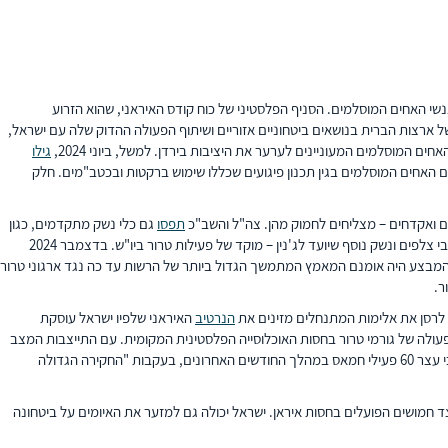
שי האחים המוסלמים. הסניף הפלסטיני של כוח קודס האיראני, שהוא הזרוע
רצות הברית בנושאים ביטחוניים אזוריים ושיתוף הפעולה ההדוק שלה עם ישראל,
חים המוסלמים המעוניינים לערער את היציבות בירדן. למשל, ביוני 2024,
גילו
 האחים המוסלמים בגין תכנון פיגועים שכללו שימוש ברקטות ובכטב"מים. חלק
תפסו
גם כלי נשק מתקדמים, כגון
. המבצע היה אומנם המאמץ המתמשך הגדול ביותר של הרשות עד כה נגד ארגוני טרור
ר.
 לרסן את אלימות המתנחלים מזינים את
הנרטיב
האיראני שלפיו ישראל עוסקת
שונה של 2025 הביאה רגיעה לאזור ונטרלה את חופש הפעולה של גורמי טרור בחסות האוכלוסייה הפלסטינית המקומית. עם התייצבות המצב
השב"כ כי עצר 60 פעילי חמאס במהלך החודשים האחרונים, בעקבות "החקירה הגדולה
ד חמושים הפועלים בחסות איראן. ישראל יכולה גם למזער את האיומים על ביטחונה