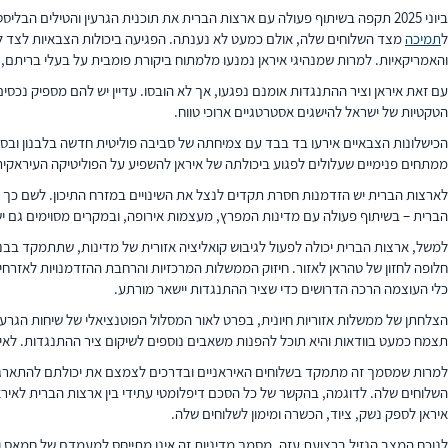
ל
תמיכה
מצד השלוחים שלה, אולם כמעט לא נענתה. הפגיעה ביכולות הצבאיות לצד ל
והאמריקאיות. למרות שמנהיגי איראן נמנעו מלמתוח ביקורת פומבית על בעלי בריתם, 
הטקטיות של ישראל להישגים אסטרטגיים ארוכי טווח.
ממתחים פנימיים שעלולים לפגוע ביכולתה של איראן להשפיע על הפוליטיקה העיראקית
לארצות הברית יש הזדמנות חסרת תקדים לנצל את השינויים במזרח התיכון. לשם כך ע
הברית – בשיתוף פעולה עם מדינות המפרץ, מעצמות אירופה, ובמקרים מסוימים גם ישרא
למשל, ארצות הברית יכולה לפעול לגיבוש קואליציה אזורית של מדינות, שתתמקד בבנ
כלי העוצמה הרכה הדרושים כדי שציר ההתנגדות יישאר מורתע.
הצלחתן של ממשלות אזוריות חיונית, בפרט לאור המסלול הפוטנציאלי של שיחות הגרעין
תצמח כמעט בוודאות והיא תוכל להפנות משאבים נוספים לשיקום ציר ההתנגדות. לאירא
למרות שמסמך זה מתמקד בשלוחים האיראניים ובדרכים לצמצם את יכולתם להתארגן מ
השלוחים שלה. לדוגמה, בהקשר של כל הסכם דיפלומטי עתידי בין ארצות הברית לאיראן,
איראן לספק נשק, ציוד, הכשרה ומימון לשלוחים שלה.
לנוכח המצב הנזיל ברצועת עזה, מסמך מדיניות זה אינו מתייחס למעמדם של חמאס 