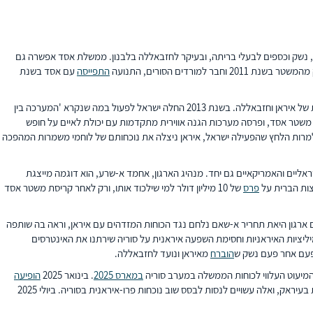
רת כוח אדם, נשק וכספים לבעלי בריתה, ובעיקר לחזבאללה בלבנון. ממשלת אסד אפשרה גם
ים הסורים, התנועה
התפייסה
עם אסד בשנת
לאחר פרוץ מלחמת האזרחים בסוריה בשנת 2011 ישראל נמנעה תחילה מהתערבות, ועקבה בדריכות אחר איומים פוטנציאליים מצד ארגונים ג'האדיסטיים ואחר ההתבססות של איראן וחזבאללה. בשנת 2013 החלה ישראל לפעול במה שנקרא 'המערכה בין
שק, ציוד ותשתיות הקשורים לאיראן ולחזבאללה במשך עשר שנים. בשנת 2015 נכנסה רוסיה למלחמה לצד משטר אסד, ופרסה מערכות הגנה אווירית מתקדמות עם יכולת לאיים על חופש
. למרות הלחץ שהפעילה ישראל, איראן ניצלה את נוכחותם של לוחמי משמרות המהפכה
ן היאת תחריר א-שאם (HTS), יצרה הזדמנויות לצד סיכונים לאינטרסים הישראליים והאמריקאיים גם יחד. מנהיג הארגון, אחמד א-שרע, הוא דוגמה מייצגת
פרס
של 10 מיליון דולר למי שילכוד אותו, ורק לאחר קריסת משטר אסד
 נלחם ארגון היאת תחריר א-שאם נלחם נגד הכוחות המזדהים עם איראן, וראה בה שותפה
דצמבר 2024. "בזכות דחיקת המיליציות האיראניות וחסימת השפעה איראנית על סוריה שירתנו את האינטרסים
עם אחר פעם נשק ש
הוברח
מאיראן ונועד לחזבאללה.
המיעוט העלווי לכוחות הממשלה במערב סוריה
במארס 2025
. בינואר 2025
הופיעה
אק, ואלה עשויים לנסות לבסס שוב נוכחות פרו-איראנית בסוריה. ביולי 2025