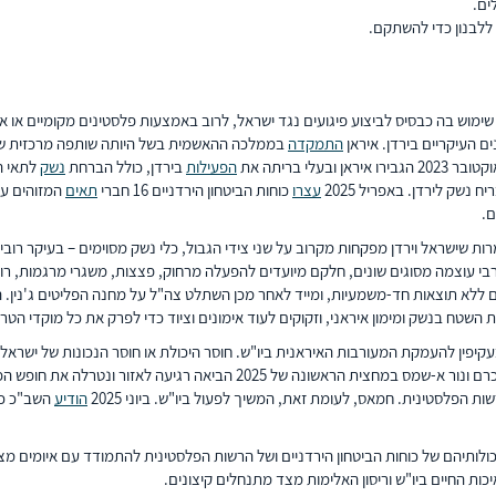
ים.
ללבנון כדי להשתקם.
ימוש בה כבסיס לביצוע פיגועים נגד ישראל, לרוב באמצעות פלסטינים מקומיים או אנ
התמקדה
בממלכה ההאשמית בשל היותה שותפה מרכזית של א
הפעילות
בירדן, כולל הברחת
נשק
לתאי הא
נשק לירדן. באפריל 2025
עצרו
כוחות הביטחון הירדניים 16 חברי
תאים
המזוהים עם
ם.
ים ללא תוצאות חד-משמעיות, ומייד לאחר מכן השתלט צה"ל על מחנה הפליטים ג'נין
שטח בנשק ומימון איראני, וזקוקים לעוד אימונים וציוד כדי לפרק את כל מוקדי הטרו
קיפין להעמקת המעורבות האיראנית ביו"ש. חוסר היכולת או חוסר הנכונות של ישראל
של כ-40 אלף פלסטינים מג'נין, טול כרם ונור א-שמס במחצית הרא
הפלסטינית. חמאס, לעומת זאת, המשיך לפעול ביו"ש. ביוני 2025
הודיע
ולותיהם של כוחות הביטחון הירדניים ושל הרשות הפלסטינית להתמודד עם איומים מצ
ת החיים ביו"ש וריסון האלימות מצד מתנחלים קיצונים.