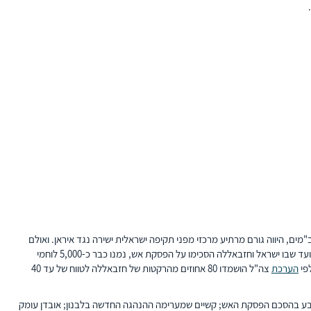
מים, היווה גורם מרתיע מרכזי מפני תקיפה ישראלית ישירה נגד איראן. ואולם
בעימות עם ישראל אחרי 7 באוקטובר 2023 ספג הארגון אבדות כבדות, בפרט לאחר שישראל הסלימה את פעולותיה הצבאיות נגדו בספטמבר 2024. בנובמבר 2024, נכון למועד שבו ישראל וחזבאללה הסכימו על הפסקת אש, נמנו כבר כ-5,000 לוחמי
לפי
הערכת
צה"ל הושמדו 80 אחוזים מהרקטות של חזבאללה לטווח של עד 40
נקבע בהסכם הפסקת האש; קשיים שמערימה ההנהגה החדשה בלבנון; אובדן עומק