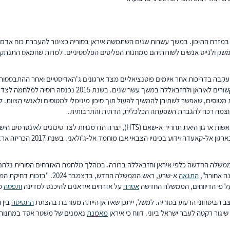
ה של איראן להקרין כוח במזרח התיכון. במשך עשרות שנים השתמשה איראן בסוריה כצינור להעב
שים לשורותיהם ממחנות הפליטים הפלסטיניים. למרות שחמאס התנתק מהמשטר בשנת 2011 וחבר למורד
המלחמות' (מב"ם), שכללה אלפי תקיפות אוויריות נגד לוחמים, נ
ת מטוסים, שאפשר לשתיהן להמשיך לפעול תוך סיכון מינימלי למטוסים ולאנשי הצוות
תבוסתו של משטר אסד בדצמבר 2024 על ידי מורדים אסלאמיסטים ולוחמים זרים, בראשות ארגו
ע בכינויו הצבאי אבו מוחמד אל-ג'ולאני. בשנת 2017 הכריזה ארצות הברית על
, אולם עמדת הממשלה החדשה כלפי איראן וחזבאללה ברורה. במהלך מלחמת האזרחים הסורית
התגאה
א-שרע, ראש הממשלה החדש, ב
 על פי הדיווחים, הממשלה החדשה
אסרה
על אזרחים איראנים להיכנס למדינה
ותפסה
פ
ב הביטחוני הרעוע בסוריה. למשל, ייתכן שאיראן הייתה מעורבת בהצתת
התסיסה
בין 
מאמנת
נאמנים של משטר אסד במחנות בעיר