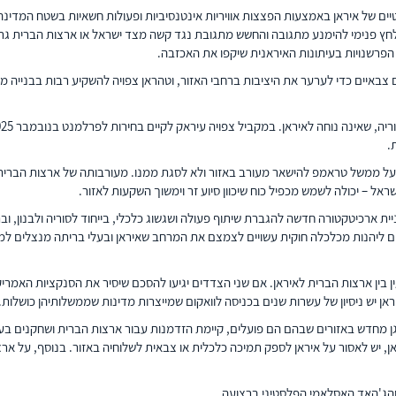
חץ פנימי להימנע מתגובה והחשש מתגובת נגד קשה מצד ישראל או ארצות הברית גר
הפרשנויות בעיתונות האיראנית שיקפו את האכזבה.
.
ל ממשל טראמפ להישאר מעורב באזור ולא לסגת ממנו. מעורבותה של ארצות הברית אינ
ל – יכולה לשמש מכפיל כוח שיכוון סיוע זר וימשוך השקעות לאזור.
יית ארכיטקטורה חדשה להגברת שיתוף פעולה ושגשוג כלכלי, בייחוד לסוריה ולבנון,
 בין ארצות הברית לאיראן. אם שני הצדדים יגיעו להסכם שיסיר את הסנקציות האמריק
ן יש ניסיון של עשרות שנים בכניסה לוואקום שמייצרות מדינות שממשלותיהן כושלות.
חדש באזורים שבהם הם פועלים, קיימת הזדמנות עבור ארצות הברית ושחקנים בעלי
 יש לאסור על איראן לספק תמיכה כלכלית או צבאית לשלוחיה באזור. בנוסף, על ארצו
והג'האד האסלאמי הפלסטיני ברצועה.