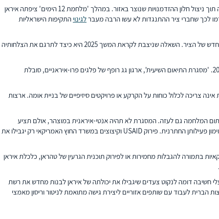
ביוני 2025 תקפה בשיתוף פעולה עם ארצות הברית את תוכנית הגרעין והטילים הבליסטיים של איראן באמצעות הפצצות אוויריות אינטנסיביות ופעולות חשאיות בשטח המדינה תוך ניצול חלון ההזדמנויות שנוצר באזור. במהלך 'מלחמת 12 הימים' ציפתה איראן
מו לכך שחברי ציר ההתנגדות לא עשו הרבה מעבר
לגינוי
התקיפות הישראליות
עם זאת איראן וציר ההתנגדות אומנם נפגעו, אך לא הובסו. עדיין יש להם מספיק נכסים צבאיים כדי לערער את היציבות ברחבי האזור, וטהראן צפויה להשקיע רבות בבנייה מחדש של הציר. השאלה שניצבת לקראת המשך 2025 היא כיצד לתרגם את הצלחותיה
הכישלונות הצבאיים אירעו בד בבד עם צמיחתה של סביבה פוליטית חדשה בלבנון ובסוריה, שאינה נוחה לאיראן. במקביל צפויה עיראק לקיים בחירות לפרלמנט בנובמבר 2025. 'מסגרת התיאום השיעית', ארגון גג רופף של פלגים פרו-איראניים, סובלת
ה צריכה לכלול כוחות על הקרקע או פרויקטים סיזיפיים של בניית אומה. ארצות
 ובתום המלחמה גם לעזה. המסגרת לא תהיה אנטי-איראנית במוצהר, אולם תציע
חלופה לחזון של טהראן לאזור. חיזוק הממשלות המרכזיות והרחבת ההזדמנויות לאזרחים ליהנות מכלכלה חוקית עשויים לצמצם את המרחב שאיראן ובעלי בריתה מנצלים למימון פעילותן החתרנית. פירוק USAID וקיצוצים במשרד החוץ האמריקאי רק יגבילו את
איות בתמורה להגבלות מחמירות או לפירוק תוכנית הגרעין של טהראן, כלכלת איראן
 חשיבה דומה לנקוט צעדים שיגבילו את יכולתה של איראן לבנות מחדש את רשת
ת הברית לעבוד עם שותפים אזוריים ליצירת גישה מתואמת לניטור וריסון מאמצי