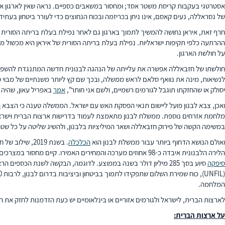
אסטרטגי בעקבות קריסת משטר אסד; ומחסור במשאבים כספיים. נראה שאין לארגון את
של נסראללה, נעים קאסם, אינו ניחן בכריזמה ובכוח הנחוצים כדי לעורר ביטחון בעתיד 
חרף זאת, איראן נחושה להמשיך לתמוך בארגון גם לאחר נפילת בעלת בריתה הסורי
על חולשת הארגון.
לנשיאות, מינה את נוואף סלאם לראש ממשלה, ובכך שם קץ ליותר משנתיים של מבוי ס
יסולק או שהחזקתו תוגבל לגורמים רשמיים, ולשם אני חותר",
אמר
באפריל עאון, שהיה 
ואכן, צבא לבנון פועל ליישום תנאי הפסקת האש עם ישראל. הממשלה טענה כי הצבא
פ
מלחמת אזרחים נוספת. ממשלת לבנון מתאמצת לעמוד בדרישות ארצות הברית וישראל
במשימה הקשה של פירוק חזבאללה ושאר המיליציות בלבנון, ולהשיג שליטה על כל שטח 
ואולם הנושא הדחוף ביותר עבור ממשלת לבנון הוא
הכלכלה
. בשנת 2019,
הלירה הלבנונית איבדה כ-98 אחוזים מערכה והמחירים האמירו. קיים מחסור במצרכים בסיסיים כמו דלק, מים ותרופות. הסכסוך בין חזבאללה לישראל רק החריף את המצב. הנסיבות הכלכליות הקשות יוצרות לאיראן הזדמנות לחידוש מעמדה. ארצות הברית
סיפקה
המלחמה.
לארצות הברית, לישראל ולגורמים אזוריים או בינלאומיים יש כעת הזדמנות לחזק את
על ארצות הברית: