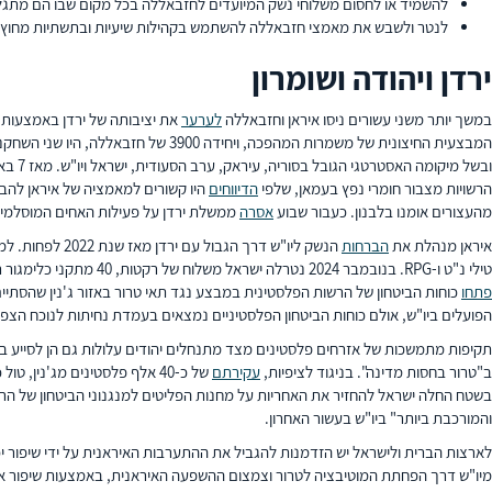
להשמיד או לחסום משלוחי נשק המיועדים לחזבאללה בכל מקום שבו הם מתגל
לנטר ולשבש את מאמצי חזבאללה להשתמש בקהילות שיעיות ובתשתיות מחוץ 
ירדן ויהודה ושומרון
במשך יותר משני עשורים ניסו איראן וחזבאללה
לערער
את יציבותה של ירדן באמצעות ש
המבצעית החיצונית של משמרות המהפכה, ויחידה 3900 של חזבאללה, היו שני השחקנים העיקריים בירדן. איראן
ובשל מיקומה האסטרטגי הגובל בסוריה, עיראק, ערב הסעודית, ישראל ויו"ש. מאז 7 באוקטובר 2023 הגבירו איראן ובעלי בריתה את
הרשויות מצבור חומרי נפץ בעמאן, שלפי
הדיווחים
היו קשורים למאמציה של איראן להבריח 
מהעצורים אומנו בלבנון. כעבור שבוע
אסרה
ממשלת ירדן על פעילות האחים המוסלמי
איראן מנהלת את
הברחות
הנשק ליו"ש דרך הגבול עם ירדן מאז שנת 2022 לפחות. למרות שישראל וירדן מפקחות מקרוב על שני צידי הגבול, כלי נשק מסוימים – בעיקר רובים ואקדחים – מצליחים לחמוק מהן. צה"ל והשב"כ
טילי נ"ט ו-RPG. בנובמבר 2024 נטרלה ישראל משלוח של רקטות, 40 מתקני כלימגור רבי עוצמה מסוגים שונים, חלקם מיועדים להפעלה מרחוק, פצצות, משגרי מרגמות, רובי צלפים ונשק נוסף שיועד לג'נין – מוקד של פעילות טרור ביו"ש. בדצמבר 2024
פתחו
כוחות הביטחון של הרשות הפלסטינית במבצע נגד תאי טרור באזור ג'נין שהסתי
הפועלים ביו"ש, אולם כוחות הביטחון הפלסטיניים נמצאים בעמדת נחיתות לנוכח הצפת ה
תקיפות מתמשכות של אזרחים פלסטינים מצד מתנחלים יהודים עלולות גם הן לסייע בע
ב"טרור בחסות מדינה". בניגוד לציפיות,
עקירתם
בשטח החלה ישראל להחזיר את האחריות על מחנות הפליטים למנגנוני הביטחון של הרשות 
והמורכבת ביותר" ביו"ש בעשור האחרון.
לארצות הברית ולישראל יש הזדמנות להגביל את ההתערבות האיראנית על ידי שיפור יכ
מיו"ש דרך הפחתת המוטיבציה לטרור וצמצום ההשפעה האיראנית, באמצעות שיפור איכו