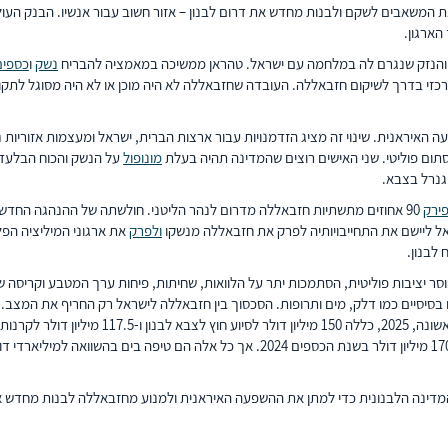
 המשאבים לשקם ולבנות מחדש את דרום לבנון – אזור חשוב עבור אנשיו. הבנק העו
הארגון.
ת והנזק שנגרם לה במלחמה עם ישראל. טהראן ממשיכה במאמציה להבריח
נשק
ו
כספים
תום פוליטי. שני האישים רוצים שהמדינה תהיה בעלת
מונופול
על הנשק והכוח הבלעד
גנרל בצבא.
ירק
90 אחוזים מתשתיות חזבאללה מדרום לנהר הליטני. חולשתה של ההנהגה החדש
 ליישם את התחייבויותיה לפרק את חזבאללה מנשקו
ולפרק
את ארגוני המיליציה הפלס
לבנון.
 שילוב של חוסר יציבות פוליטית, הסתמכות יתר על הלוואות, שחיתות, פיחות ערך המטבע 
סיוע בסך 285 מיליון דולר בשנה בממוצע. לדוג
(UNFIL), כוח שמירת השלום שתפקידו לתמוך בביטחון וביציבות בדרום לבנון, לרבות 170 מיליון 
 המדינה הלבנונית כדי למתן את ההשפעה האיראנית ולמנוע מחזבאללה לבנות מחדש את