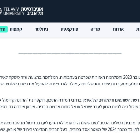
ת
אודות
מדיה
פודקאסט
ניוזלטר
קמפוס
______________________
המזרח התיכון עובר תמורה חסרת תקדים, שהחלה בעקבות מתקפת חמאס ב-7 באוקטובר 2023 והמלחמה האזורית שפרצה 
להימנע ממעורבות ישירה ומהשלכותיה, אולם לא הצליחה להפעיל את רשת השלוחים של
ות' – רשת השותפים והשלוחים של איראן ברחבי המזרח התיכון. דוקטרינת 'ההגנה קדימה
ב שיכול היה להיות מכוון לעבר ישראל או אל כוחות ארצות הברית. איראן איבדה גם בס
ובות מצד איראן כללו שתי תקיפות גדולות נגד ישראל, באפריל ובאוקטובר 2024, אך מרבית הטילים והכטב"מים ששיגרה יורטו א
פגיעותה של הרפובליקה האסלאמית ואת העובדה שאין בידיה אמצעי הרתעה אמין. נפילתו בדצמבר 2024 של משטר אס