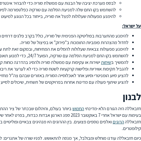
לבסס מערכת יציבה של הבנות עם ממשלת סוריה כדי להבהיר אינטרסים
להשתמש בקו החם שלה למניעת הסלמה עם טורקיה כפלטפורמה לפיוס
להימנע מפעולות שעלולות לפצל את סוריה, בייחוד בכל הנוגע למיעוט ה
על ישראל:
להימנע מהתערבות בפוליטיקה הפנימית של סוריה, כולל בקרב פלגים דרוזים ו
לחדול מהצהרות פומביות התומכות ב"פירוק" או בפיצול של סוריה.
להימנע מפעולות צבאיות שעלולות להסלים את המתיחות, ובמקום זאת לתת ע
להשתמש בקו החם למניעת הסלמה עם טורקיה, הפועל 24/7, כדי למנוע תאונות בין הצבא הישראלי לסורי.
להמשיך ב
שיחות
ישירות או עקיפות עם ממשלת סוריה ולהסיג בהדרגה כוחות קר
להגביל תקיפות אוויריות ופלישות קרקעיות לשטח סוריה כדי לא לערער את ריב
להציע סיוע הומניטרי וסיוע אחר לאוכלוסייה הסורית באזורים שבהם צה"ל מח
להציע שיתוף פעולה עם מדינות אחרות בפרויקטים של תשתית, שיכולים לסייע
לבנון
חזבאללה היה הגורם הלא-מדינתי
החמוש
ביותר בעולם, והיהלום שבכתר של ציר ההתנגד
חזבאללה
הרוגים
ואלפים נוספים פצועים. בין ההרוגים היו מנהיגים צבאיים ופוליטיים 
קילומטרים.
כיום חזבאללה עודנו מוחלש ומבולבל, אך מנסה להתאושש. לפניו שורה של אתגרים: