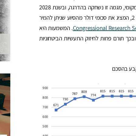
שבעבר חלק מכספי הסיוע ניתן היה להמיר לרכש מקומי, מגמה זו נשחקה בהדרגה, ובשנת 2028
צפויה להיעלם לחלוטין. מגמה זו מתוארת בתרשים 2, המציג את סכומי דולר מהסיוע שניתן להמיר
Congressional Research Se
). המשמעות היא
בכך תורם פחות לחיזוק התעשיות הביטחוניות
קבע בהסכם