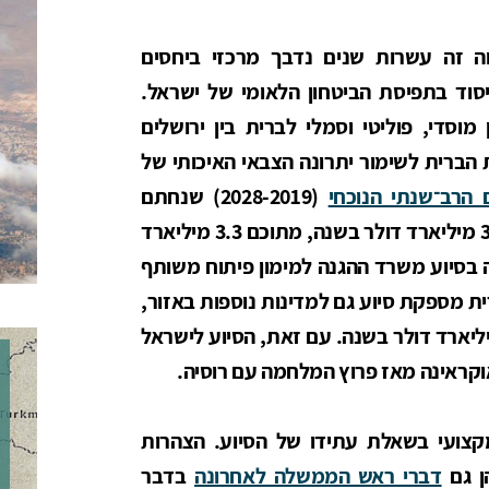
וה זה עשרות שנים נדבך מרכזי ביחסים
יסוד בתפיסת הביטחון הלאומי של ישראל.
וסדי, פוליטי וסמלי לברית בין ירושלים
 הברית לשימור יתרונה הצבאי האיכותי של
הרב־שנתי הנוכחי
(2028-2019) שנחתם
בשנת 2016, מעמיד את היקף הסיוע על 3.8 מיליארד דולר בשנה, מתוכם 3.3 מיליארד
יר ואילו 500 מיליון בשנה בסיוע משרד ההגנה למימון פיתוח משותף
 מספקת סיוע גם למדינות נוספות באזור,
ירדן ומצרים מקבלות כל אחת כ-2 מיליארד דולר בשנה. עם זאת, הסיוע לישראל
וקראינה מאז פרוץ המלחמה עם רוסיה.
מקצועי בשאלת עתידו של הסיוע. הצהרות
ן גם
דברי ראש הממשלה לאחרונה
בדבר