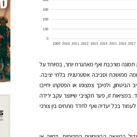
תמונה מורכבת ואף מאתגרת יותר, במיוחד על
מה ממושכת וסביבה אסטרטגית בלתי יציבה.
מהווה כ־15 אחוזים מתקציב הביטחון, ולפיכך צמצומו או הפסקתו יחייבו
 במציאות זו, פער תקציבי שייווצר עקב ירידה
עמוד בכל יעדיה ואף לחדד מתחים בין צורכי
ול בהוצאה הביטחונית המקומית, דחייה או