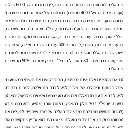
חזבאללה. נוכחותו בדרום תוגברה וכיום פועלים במרחב זה כ-6000 חיילים
(ועל הפרק גיוס של 4000 נוספים) במסגרת של שתי חטיבות (חטיבה 5
בגזרה המערבית וחטיבה 7 בגזרה המזרחית), בצד יחידת קומנדו לפריסה
מהירה וסיורים אוויריים. לטענת הלבנונים, צל"ב אוחז בנקודות שולטות,
כולל לאורך הגבול, עורך סיורים רכובים, הקים מחסומים ונקודות ביקורת
במעברים דרומה, פשט על יותר מ-500 עמדות של חזבאללה, אסף שם
נשק של חזבאללה והשמידו. גורם ביטחוני לבנוני רשמי מסר לסוכנות
הידיעות הצרפתית ב-30 באפריל כי צל"ב פירק יותר מ- 90% מתשתיות
חזבאללה.
גם אם מספרים אלה אינם מדויקים, הם מבטאים את השינוי המשמעותי
שחל בכוונות וביכולות של צל"ב לפעול נגד חזבאללה, למרות חתירתו
לפעול בתאום עם חזבאללה ולהימנע מעימותים אלימים מול פעילי הארגון
בשטח. יוניפי"ל נוטל חלק במאמץ, מלווה אותו ומסייע בהעברת מידע
(למרות החשש מהדלפת מידע לחזבאללה על מנת שיספיק להעלים את
נוכחותו במקום), אך ניכר כי תועלתו מצומצמת והוא עדיין מתקשה מאוד
לפעול באופן עצמאי. לאחרונה נודע על מספר מקרים של גירוש חיילי