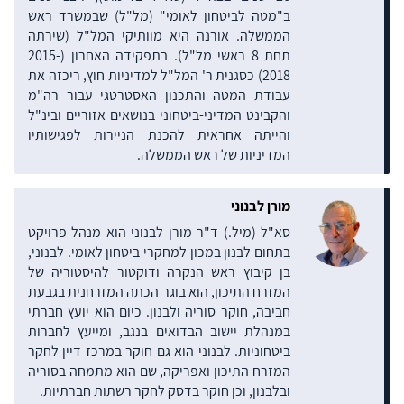
ב"מטה לביטחון לאומי" (מל"ל) שבמשרד ראש
הממשלה. אורנה היא מוותיקי המל"ל (שירתה
תחת 8 ראשי מל"ל). בתפקידה האחרון (2015-
2018) כסגנית ר' המל"ל למדיניות חוץ, ריכזה את
עבודת המטה והתכנון האסטרטגי עבור רה"מ
והקבינט המדיני-ביטחוני בנושאים אזוריים ובינ"ל
והייתה אחראית להכנת הניירות לפגישותיו
המדיניות של ראש הממשלה.
מורן לבנוני
סא"ל (מיל.) ד"ר מורן לבנוני הוא מנהל פרויקט
בתחום לבנון במכון למחקרי ביטחון לאומי. לבנוני,
בן קיבוץ ראש הנקרה ודוקטור להיסטוריה של
המזרח התיכון, הוא בוגר הכתה המזרחנית בגבעת
חביבה, חוקר סוריה ולבנון. כיום הוא יועץ חברתי
במנהלת יישוב הבדואים בנגב, ומייעץ לחברות
ביטחוניות. לבנוני הוא גם חוקר במרכז דיין לחקר
המזרח התיכון ואפריקה, שם הוא מתמחה בסוריה
ובלבנון, וכן חוקר בדסק לחקר רשתות חברתיות.