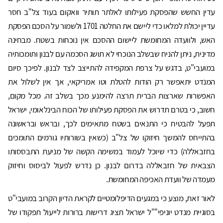
עדין החשש שהפסקת פעילותו לאלתר תותיר וואקום בעוד צל"ב חסר
עדיין יכולת למלאו כדי ליישם את החלטה 1701 ולשמור על הסכם הפסקת
האש, ולוועדה המחומשת ליישום ההסכם אין נוכחות בשטח. מבחינה
מדינית, ניתן להניח שבשלב הנוכחי לא תושג הסכמה עם לבנון ותומכותיה
במועבי"ט, בדגש על צרפת המקפידה להתייצב לצד לבנון. לפיכך סיום
המנדט יתאפשר רק הודות להטלת וטו אמריקאי, אך אין לשלול את
האפשרות שארצות הברית תרצה להימנע מכך בשלב זה. מכל מקום,
חשוב, כי בטרם תדרוש את הפסקת פעילותו של הכוח הבינלאומי, ישראל
תפעל להבטיח כי התנאים בשטח מתאימים לכך, ובראש ובראשונה
בהתייחס להמשך חיזוקו של צל"ב (כשאין בשורותיו גורמים התומכים
בחזבאללה) כדי שיוכל לעמוד במשימה הקשה של מניעת התבססותו
הצבאית של חזבאללה בדרום לבנון. כן נדרש לפעול לביסוס וחיזוק
מעמדה של וועדת האכיפה המחומשת.
לאור זאת, מוצע כי במגעים הדיפלומטיים לקראת הדיון הקרוב במועבי"ט
בסוגיית מנדט יוניפי""ל ישראל תציג דרישות ברורות לייעול תפקודו של