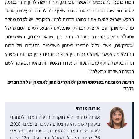
הכוח כתנאי להסכמתה להמשך נוכחותו, תוך דרישה לדיון חוזר בנושא
לאחר חצי שנה והבהרה כי אם יסתבר שאין שינוי לטובה בפעילותו, או אז
תבקש ישראל לסיים את נוכחותו בדרום לבנון. במקביל, יש לקדם מהלך
מדיני משותף עם ארצות הברית, שתכליתו להביא לסיום המנדט של
יוניפי"ל כחלק מהסדר ביטחוני רחב בין ישראל ללבנון, בשושבינות
אמריקאית, אשר יכלול מרכיבי ביטחון משלימים בהיעדרו של הכוח
הבינלאומי. אפשר שההתקרבות בין ארצות הברית לבין מדינות המפרץ
תהיה בסיס לשיתוף ערב הסעודית ואיחוד האמירויות בהסדר, בעיקר לשם
תמיכה בשדרוג צבא לבנון.
הדעות המובעות בפרסומי המכון למחקרי ביטחון לאומי הן של המחברים
בלבד.
אורנה מזרחי
אורנה מזרחי היא חוקרת בכירה במכון למחקרי
ביטחון לאומי. היא הצטרפה למכון בדצמבר 2018,
לאחר שירות ארוך במערכת הביטחונית בישראל:
26 שנים בצה"ל (סא"ל בדימוס), ו-12 שנים