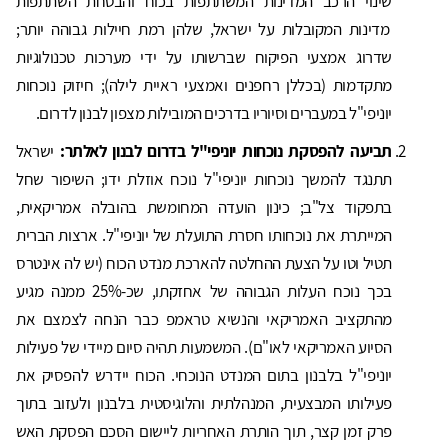
שינוי הרכב המדינות המשתתפות בכוח והבטחת השתתפות
מדינות המקובלות על ישראל, שלהן רמת חיילות גבוהה יותר;
שדרוג אמצעי הפיקוח שברשותו על ידי מערכות טכנולוגיות
מתקדמות (בכללן רחפנים ואמצעי ראיית לילה); חיזוק נוכחות
יוניפי"ל במעברים וסיוריו בדרכים המובילות מצפון לבנון לדרום.
תביעה להפסקת נוכחות יוניפי"ל בדרום לבנון לאלתר:
ישראל
תתנגד להמשך נוכחות יוניפי"ל נוכח אוזלת ידו; השיפור שחל
בתפקוד צל"ב; כינון הועדה המחומשת בהובלה אמריקאית,
המייתרת את נוכחותו חסרת התועלת של יוניפי"ל. ארצות הברית
תטיל וטו על הצעת ההחלטה להארכת מנדט הכוח (יש לה אינטרס
בכך נוכח העלות הגבוהה של אחזקתו, שכ-25% ממנה מגיע
מהתקציב האמריקאי והנשיא טראמפ כבר הנחה לצמצם את
הסיוע האמריקאי לאו"ם). המשמעות תהיה סיום מיידי של פעילות
יוניפי"ל בלבנון בתום המנדט הנוכחי. הכוח יידרש להפסיק את
פעילותו המבצעית, המנהלתית והלוגיסטית בלבנון ולעזוב בתוך
פרק זמן קצר, תוך הותרת האחריות ליישום הסכם הפסקת האש