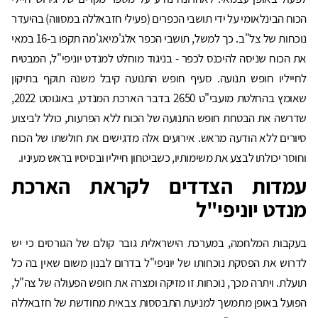
הכוח הבינלאומי על ידי תושבי הכפרים (פעילי חזבאללה במסווה) בהיעדר
נוכחות של צל"ב. כך למשל, תושבי הכפר אלג'מיאג'מה תקפו ב-16 במאי
את הכוח שניסה להיכנס לכפר - בניגוד מוחלט למנדט יוניפי"ל, המבטיח
לחייליו חופש תנועה. סעיף חופש התנועה קיבל משנה תוקף בתיקון
שאומץ בהחלטת מועבי"ט 2650 בדבר הארכת המנדט, באוגוסט 2022,
שדרשה את הבטחת חופש התנועה של הכוח ללא הפרעות, כולל לביצוע
סיורים ללא הודעה מראש. אירועים אלה מדגישים את חולשתו של הכוח
וחוסר יכולתו לבצע את משימותיו, כשביטחון חייליו ובסיסיו בראש מעיניו.
עמדות הצדדים לקראת הארכת
מנדט יוניפי"ל
בעקבות המלחמה, במערכת הישראלית גובר קולם של הגורסים כי יש
לדרוש את הפסקת נוכחותו של יוניפי"ל בדרום לבנון משום שאין בה כל
תועלת. ויתרה מכך, נוכחות זו מזיקה ומצרה את חופש הפעולה של צה"ל,
הפועל באופן מתמשך למניעת התבססות צבאית מחודשת של חזבאללה