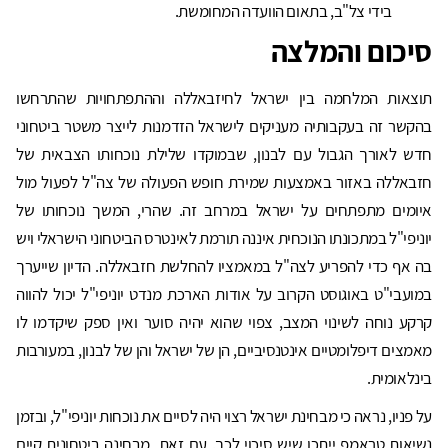
בידי צל"ב, בתאום הוועדה המחומשת.
סיכום והמלצה
תוצאות המלחמה בין ישראל לחיזבאללה וההתפתחויות שהתרחשו
בהקשר זה בעקבותיה מעניקים לישראל הזדמנות לייצר משטר ביטחוני
חדש לאורך הגבול עם לבנון, שבמוקדו שלילת נוכחותו הצבאית של
חזבאללה באזור באמצעות שמירת חופש הפעולה של צה"ל לפעול מול
איומים מתפתחים על ישראל במרחב זה. שהרי, המשך נוכחותו של
יוניפי"ל במתכונתו הנוכחית איננה תורמת לאינטרס הביטחוני הישראלי ויש
בה אף כדי להפריע לצה"ל במאמציו להחלשת חזבאללה. הדיון שייערך
במועבי"ט באוגוסט הקרוב על אודות הארכת מנדט יוניפי"ל יכול להווה
קרקע נוחה לשינוי המצב, צפוי שהוא יהיה סוער ואין ספק שיקדמו לו
מאמצים דיפלומטיים אינטנסיביים, הן של ישראל והן של לבנון, במעורבות
בינלאומית.
על פניו, נראה כי מבחינת ישראל רצוי היה לסיים את נוכחות יוניפי"ל, ובזמן
נשיאות טראמפ ייתכן שיש סיכוי לכך. עם זאת, מבחינה ביטחונית קיים