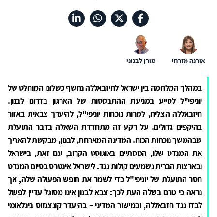
אורנה מזרחי
מורן לבנוני
במהלך המלחמה בין ישראל לחיזבאללה נחשף כשלונו המוחלט של
יוניפי"ל לסייע במניעת ההתבססות של הארגון בדרום לבנון.
חיזבאללה הצליח, למרות נוכחות יוניפי"ל, להיערך צבאית באזור
בהיקפים גדולים. על רקע זה מתחדדת השאלה בדבר התועלת
שבהמשך נוכחות הכוח. המדינה המארחת, לבנון, מבקשת להאריך
את המנדט שלו, המסתיים באוגוסט הקרוב, עם זאת, בישראל
ובארצות הברית נשמעים קולות נגד. לישראל אינטרס בסיום המנדט
חסר התועלת של יוניפי"ל כדי לשמר את חופש הפעולה שלה, אך
נראה כי טרם בשלה העת לכך: צבא לבנון אינו מסוגל עדיין לפעול
לבדו נגד חזבאללה, ובמישור המדיני – בהיעדר קונצנזוס בינלאומי