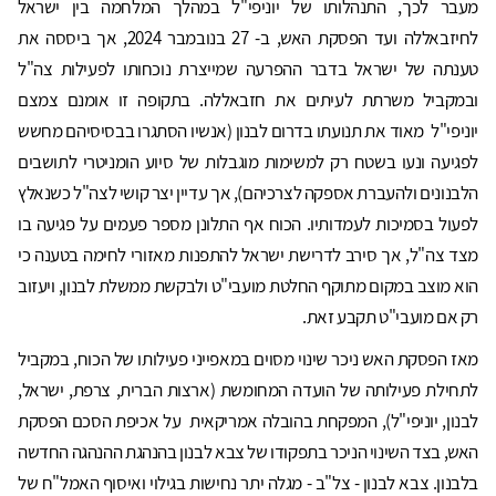
מעבר לכך, התנהלותו של יוניפי"ל במהלך המלחמה בין ישראל
לחיזבאללה ועד הפסקת האש, ב- 27 בנובמבר 2024, אך ביססה את
טענתה של ישראל בדבר ההפרעה שמייצרת נוכחותו לפעילות צה"ל
ובמקביל משרתת לעיתים את חזבאללה. בתקופה זו אומנם צמצם
יוניפי"ל מאוד את תנועתו בדרום לבנון (אנשיו הסתגרו בבסיסיהם מחשש
לפגיעה ונעו בשטח רק למשימות מוגבלות של סיוע הומניטרי לתושבים
הלבנונים ולהעברת אספקה לצרכיהם), אך עדיין יצר קושי לצה"ל כשנאלץ
לפעול בסמיכות לעמדותיו. הכוח אף התלונן מספר פעמים על פגיעה בו
מצד צה"ל, אך סירב לדרישת ישראל להתפנות מאזורי לחימה בטענה כי
הוא מוצב במקום מתוקף החלטת מועבי"ט ולבקשת ממשלת לבנון, ויעזוב
רק אם מועבי"ט תקבע זאת.
מאז הפסקת האש ניכר שינוי מסוים במאפייני פעילותו של הכוח, במקביל
לתחילת פעילותה של הועדה המחומשת (ארצות הברית, צרפת, ישראל,
לבנון, יוניפי"ל), המפקחת בהובלה אמריקאית על אכיפת הסכם הפסקת
האש, בצד השינוי הניכר בתפקודו של צבא לבנון בהנהגת ההנהגה החדשה
בלבנון. צבא לבנון - צל"ב - מגלה יתר נחישות בגילוי ואיסוף האמל"ח של