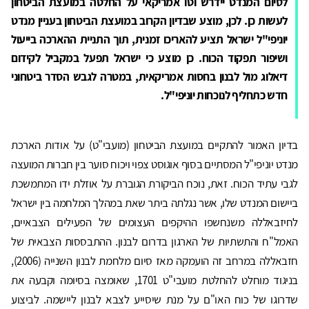
לסיום המנדט יידרש וטו אמריקאי על החלטה במועצת הביטחון
לעשות כן. לכן, מוצע שבדיון הקרוב במועצת הביטחון בעניין מנדט
יוניפי"ל ישראל תציע להאריכו זמנית, תוך התניית ההארכה בייעול
ושיפור תפקוד הכוח. כן מוצע כי ישראל תפעל במקביל לקידום
דיאלוג מול לבנון בחסות אמריקאית, במטרה לגבש הסדר ביטחוני
חדש כתחליף לנוכחות יוניפי"ל.
בדיון האמור להתקיים במועצת הביטחון (מועבי"ט) על אודות הארכת
מנדט יוניפי"ל המסתיים בסוף אוגוסט צפוי ויכוח סוער בין חברות המועצה
לגבי עתיד הכוח. זאת, נוכח הביקורת הגוברת על אוזלת ידו המתמשכת
ביישום המנדט שלו, אשר נגלתה ביתר שאת במהלך המלחמה בין ישראל
לחיזבאללה משנחשפו ההיקפים העצומים של הפעילים הצבאיים,
האמל"ח והתשתיות של הארגון בדרום לבנון. ההתבססות הצבאית של
חזבאללה במרחב זה הועמקה מאז סיום מלחמת לבנון השנייה (2006),
בניגוד מוחלט להחלטת מועבי"ט 1701, שאומצה בסיומה וקבעה את
שדרוגו של כוח האו"ם על מנת שיסייע לצבא לבנון ליישמה. לביצוע