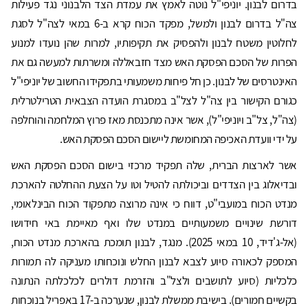
בדרום לבנון. יוניפי"ל נוטה לאמץ את עמדת הצד הלבנוני נגד פעילות
צה"ל בדרום לבנון ולמשל, מפקד הכוח קרא ב-6 במאי לצה"ל לסגת
לחלוטין משטח לבנון ולהפסיק את תקיפותיו, למרות שהן נועדו למנוע
הפרות של הסכם הפסקת האש מצד חזבאללה ומשרתות למעשה גם את
האינטרסים של לבנון. כן חל פיחות משמעותי בתפקידו החשוב של יוניפי"ל
כגורם הקישור בין צה"ל לצל"ב במסגרת הועדה הצבאית הטרילטרלית
(צה"ל, צל"ב ויוניפי"ל), אשר אינה מתכנסת מאז פרוץ המלחמה והוחלפה
על ידי וועדת האכיפה המחומשת ליישום הסכם הפסקת האש.
אשר לארצות הברית, שלה תפקיד מרכזי בישום הסכם הפסקת האש
ובדיאלוג בין הצדדים וביכולתה להטיל וטו על הצעת ההחלטה להארכת
מנדט הכוח במועבי"ט, דווח כי אינה מרוצה מתפקוד הכוח הבינלאומי,
דורשת שינויים משמעותיים במנדט שלו ואף מאיימת באי חידושו
(אל-ג'דיד, 10 במאי 2025). מנגד, לבנון תומכת בהארכת מנדט הכוח,
המספק לכאורה סיוע לצבא לבנון החלש ונוכחותו מעניקה לה תמורות
כלכליות (סיוע לתושבים ולצל"ב והזרמת דולרים לכלכלתה הנתונה
בקשיים חמורים). בישיבת ממשלת לבנון, שנערכה ב-17 באפריל בנוכחות