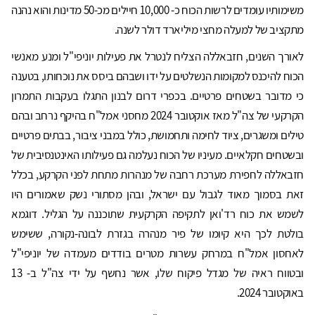
משימותיו עומדים לרשות הכוח כ- 10,000 חיילים מכ-50 מדינות והוא נהנה
מתקציב של למעלה מחצי מיליארד דולר לשנה.
לאורך השנים, חזבאללה הצליח לנטרל את פעילות יוניפי"ל ומנע מאנשי
הכוח להיכנס למקומות הנשלטים על ידו ושבהם ביסס את נוכחותו, בטענה
כי מדובר בשטחים פרטיים. בכפרי דרום לבנון התגלו בעקבות התמרון
הקרקעי של צה"ל מאז אוקטובר 2024 מחסני אמל"ח בהיקף נרחב ובהם
טילים ומשגרים, ציוד לחימה ותחמושת, כולל במבני ציבור, בבתים פרטיים
ובשטחים חקלאיים. מעיניו של הכוח נעלמה גם פעילותו האינטנסיבית של
חזבאללה לחפירת מערכת רחבה של מנהרות מתחת לפני הקרקע, בכלל
זאת בסמוך מאוד לגבול עם ישראל, ובהן מסתורי נשק שאמורים היו
לשמש את כוח רד'ואן לתקיפה הקרקעית שתוכננה על הגליל. דוגמא
בולטת לכך היא קיומו של פיר מנהרה בגזרת לבונה-נקורה, ששימש
לאחסון אמל"ח במרחק עשרות מטרים בודדים מעמדה של יוניפי"ל
ובטווח ראיה של מגדל פיקוח שלו, אשר נחשף על ידי צה"ל ב- 13
באוקטובר 2024.