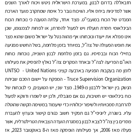
חזבאללה בדרום לבנון, במערכת הישראלית ניטש ויכוח לאורך השנים
אשר למדיניות ביחס אליו. הוויכוח גובר כל אימת שמתקרב מועד הארכת
המנדט של הכוח במועבי"ט. מצד אחד, עלתה הטענה כי נוכחות הכוח
הבינלאומי חסרת תועלת ויש לפעול להסרתו, או לפחות לצמצומו, שכן
אינו ממלא את ייעודו ונוכחותו אף מהווה נטל על ישראל משום שהוא מצר
את חופש הפעולה של צה"ל, במיוחד בזמן מלחמה, בשל החשש מפגיעה
בחיילי הכוח ובבסיסיו. גם בזמן מלחמת לבנון השנייה, נוכחות כוחות
האו"ם הפריעה לצה"ל ובאחד המקרים צה"ל נאלץ להפסיק את פעילותו
לזמן מה בעקבות הפגיעה בארבעה קציני UNTSO - United Nations
Truce Supervision Organization - המפקח על יישום הסכם שביתת
הנשק בין ישראל ללבנון מ-1949. מצד שני, יש הטוענים, כי לנוכחות של
כוח בינלאומי יש חשיבות, גם אם מוגבלת, ולכן יש לשמרו ודווקא לפעול
להרחבת סמכויותיו ולשיפור יכולותיו כדי שיעמוד במשימה הקשה שהוטלה
עליו. בשגרה, ליוניפי"ל גם תפקיד חשוב כגורם קישור וכערוץ להעברת
מסרים בין צה"ל לצבא לבנון במסגרת הועדה הצבאית הטרילטרלית, אשר
פעלה מאז 2006, אך פעילותה הופסקה מאז ה-8 באוקטובר 2023, אז