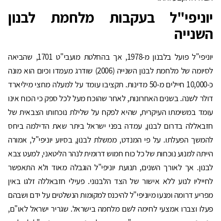
יוניפי"ל בעקבות מלחמת לבנון
השנייה
יוניפי"ל פועל בלבנון מ-1978, אך בהחלטת מועבי"ט 1701, שהביאה
לסיומה של מלחמת לבנון השנייה (2006) שודרג מעמדו וכיום הוא מונה
כ-10,000 חיילים מ-50 מדינות. תקציבו עומד על למעלה מחצי מיליארד
דולר לשנה. בשנים האחרונות, לאחר שהוכח מעל לכל ספק כי הכוח אינו
עומד במשימתו העיקרית, שהיא לפקח על שלילת נוכחותו הצבאית של
חזבאללה בדרום לבנון, עמדה בפני ישראל ביתר שאת הדילמה ביחס
להמשך הפעלתו. על פי המנדט, ממשלת לבנון, בסיוע יוניפי"ל, אמורה
הייתה למנוע נוכחות של כל כוח חמוש דרומית לנהר הליטאני, למעט צבא
לבנון. אך לאורך השנים, תנועת יוניפי"ל הוגבלה מאוד ולא התאפשר
לחייליו לנוע ללא אישור של הצד הלבנוני. פעילי חזבאללה זלגו באין
מפריע דרומה ומנעו מיוניפי"ל להיכנס למקומות הנשלטים על ידם ושבהם
פעלו וצברו אמצעי לחימה לשם מלחמה בישראל. שגריר ישראל לאו"ם,