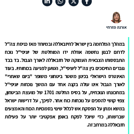
אורנה מזרחי
במהלך המלחמה בין ישראל לחיזבאללה ובמיוחד מאז כניסת צה"ל
לדרום לבנון נחשפה אוזלת ידו המוחלטת של יוניפי"ל נוכח
התבססותו הצבאית העמוקה של חזבאללה לאורך הגבול. בד בבד
גוברים החיכוכים בין צה"ל ליוניפי"ל, הטוען לפגיעה בכוחותיו. בעוד
האינטרס הישראלי בכינון משטר ביטחוני משופר "ביום שאחרי"
לאורך הגבול אינו עולה בקנה אחד עם המשך נוכחות יוניפי"ל
במתכונתו הנוכחית, על בסיס החלטה 1701 של מועצת הביטחון,
צפוי קושי להסכים על נוכחות כוח אחר. לפיכך, על דרישות ישראל
במשא ומתן על הפסקת אש לכלול שינוי בסמכויות הכוח והאמצעים
שברשותו, כדי שיוכל לפקח באופן אפקטיבי יותר על פעילות
חזבאללה במרחב זה.