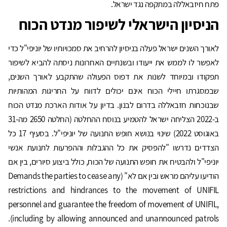
פתח חיזבאללה במתקפה נגד ישראל.
הניסיון הישראלי לשיפור מנדט הכוח
לאורך השנים ישראל פעלה בניסיון להרחיב את סמכויותיו של יוניפי"ל כדי
לאפשר לו לממש את ייעודו ובשנתיים האחרונות ניסתה להביא לשיפור
תפקודו ובמיוחד לשנות את דפוס הפעולה שהתקבע לאורך השנים,
שבמסגרתו חיילי הכוח אינם יכולים לדווח על החריגות המהותיות
שבנוכחות חזבאללה בדרום לבנון. בדיון על אודות הארכת מנדט הכוח
ב-2022 הצליחה ישראל להטמיע בנוסח ההחלטה (החלטה 2650 מה-31
באוגוסט 2022) שינוי בנושא חופש התנועה של יוניפי"ל. בסעיף 17 כל
הצדדים נדרשו "להפסיק את כל ההגבלות וההפרעות לתנועת אנשי
יוניפי"ל ולהבטיח את חופש התנועה של הכוח, כולל ביצוע סיורים, בין אם
הודיעו עליהם מראש ובין אם לא" (Demands the parties to cease any
restrictions and hindrances to the movement of UNIFIL
personnel and guarantee the freedom of movement of UNIFIL,
including by allowing announced and unannounced patrols).