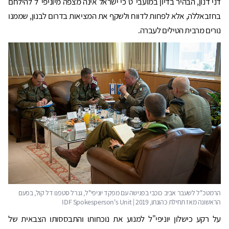
דני דנון, הבהיר בדיון במועבי"ט כי ישראל אינה מצפה מיוניפי"ל להילחם
בחזבאללה, אלא לפחות לדווח ולשקף את המציאות בדרום לבנון, שממנו
נורים מרבית הטילים לעברה.
על רקע כישלון יוניפי"ל למנוע את נוכחותו והתבססותו הצבאית של