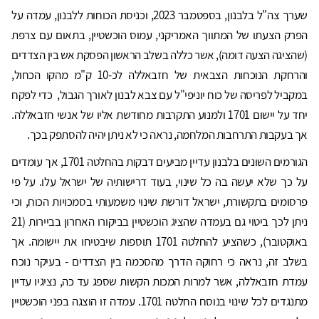
שערך צה"ל בלבנון, בספטמבר 2023, וכניסת הכוחות ללבנון, עמדה על
הפרק הצעתו של המתווך האמריקני, עמוס הוכשטיין, בתאום עם צרפת
(שהציגה הצעה דומה), אשר כללה בשלב הראשון הפסקת אש בין הצדדים
והרחקת הנוכחות הצבאית של חזבאללה לכ-10 ק"מ מהקו הכחול,
במקביל לפריסה של כוח יוניפי"ל עם צבא לבנון לאורך הגבול, כדי לפקח
יחד על יישום 1701 ולמנוע התקרבות מחודשת אליו של אנשי חזבאללה.
אך בעקבות התרחבות המלחמה, נראה כי לא ניתן יהיה להסתפק בכך.
הגורמים השונים בלבנון עדיין מביעים דבקות בהחלטה 1701, אך עומדים
על כך שלא יעשה בה כל שינוי, בעוד דרישותיה של ישראל עלו. על פי
פרסומים בתקשורת, ישראל דורשת שינוי משמעותי בסמכויות הכוח, וכי
ניתן לכך ביטוי גם בעמדה שהציג הוכשטיין בביקורו האחרון בביירות (21
באוקטובר), כשהציע להחלטה 1701 תוספות שיבטיחו את יישומה. אך
בשלב זה, נראה כי רחוקה הדרך מהסכמה בין הצדדים - בעיקר נוכח
עמדת חזבאללה, אשר למרות המכות הקשות שספג עד כה, נציגיו עדיין
מתנגדים לכל שינוי בנוסח החלטה 1701. עמדה זו הוצגה בפני הוכשטיין