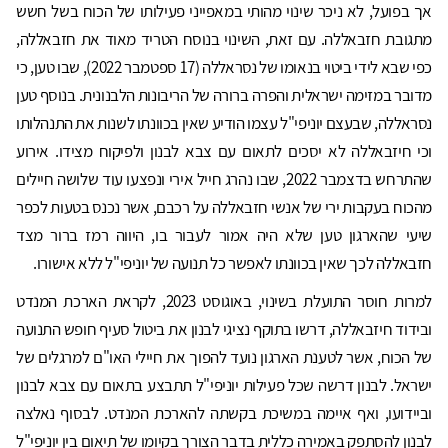
אך בפועל, לא ניכר שינוי מהותי במאפייני פעילותו של הכוח בשל חשש
מתגובת חזבאללה. עם זאת, השינוי בנוסח הטריד מאוד את חזבאללה,
כפי שבא לידי ביטוי בנאומו של נסראללה (17 ספטמבר 2022), שבו טען, כי
מדובר במזימה ישראלית והפרה ברורה של הריבונות הלבנונית. בנוסף טען
נסראללה, שבעצם יוניפי"ל עצמו הודיע שאין בכוונתו לשנות את התנהלותו
וכי חיזבאללה לא יסכים לתאום עם צבא לבנון ולפיקוח מצידו. אירוע
שהתרחש בדצמבר 2022, שבו נהרג חייל אירי ונפצעו עוד שלושה חיילים
מהכוח בעקבות ירי של אנשי חזבאללה על רכבם, אשר נכנס בטעות לכפר
שיעי שהארגון טען שלא היה אמור לעבור בו, היווה רמז ברור מצד
חזבאללה לכך שאין בכוונתו לאפשר כל תנועה של יוניפי"ל ללא אישורו.
למרות חוסר התועלת בשינוי, באוגוסט 2023, לקראת הארכת המנדט
ובידוד חיזבאללה, דרשו בתוקף נציגי לבנון את ביטול סעיף חופש התנועה
של הכוח, אשר לטענת הארגון נועד להפוך את חיילי האו"ם למרגלים של
ישראל. לבנון דרשה שכל פעילות יוניפי"ל תתבצע בתאום עם צבא לבנון
וביידועו, ואף איימה במשיכת בקשתה להארכת המנדט. לבסוף נאלצה
לבנון להסתפק באמירה כללית בדבר הצורך בקיומו של תיאום בין יוניפי"ל