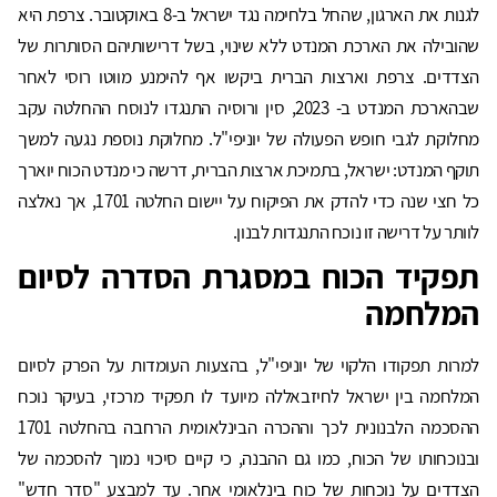
לגנות את הארגון, שהחל בלחימה נגד ישראל ב-8 באוקטובר. צרפת היא
שהובילה את הארכת המנדט ללא שינוי, בשל דרישותיהם הסותרות של
הצדדים. צרפת וארצות הברית ביקשו אף להימנע מווטו רוסי לאחר
שבהארכת המנדט ב- 2023, סין ורוסיה התנגדו לנוסח ההחלטה עקב
מחלוקת לגבי חופש הפעולה של יוניפי"ל. מחלוקת נוספת נגעה למשך
תוקף המנדט: ישראל, בתמיכת ארצות הברית, דרשה כי מנדט הכוח יוארך
כל חצי שנה כדי להדק את הפיקוח על יישום החלטה 1701, אך נאלצה
לוותר על דרישה זו נוכח התנגדות לבנון.
תפקיד הכוח במסגרת הסדרה לסיום
המלחמה
למרות תפקודו הלקוי של יוניפי"ל, בהצעות העומדות על הפרק לסיום
המלחמה בין ישראל לחיזבאללה מיועד לו תפקיד מרכזי, בעיקר נוכח
ההסכמה הלבנונית לכך וההכרה הבינלאומית הרחבה בהחלטה 1701
ובנוכחותו של הכוח, כמו גם ההבנה, כי קיים סיכוי נמוך להסכמה של
הצדדים על נוכחות של כוח בינלאומי אחר. עד למבצע "סדר חדש"