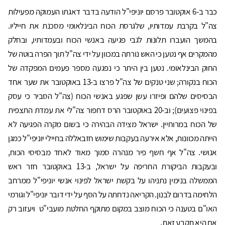
כבר ב-6 אוקטובר פרסם יוניפי"ל הודעה בדבר דאגתו העמוקה מפעילות
צה"ל בקרבת עמדותיו, שלגרסת הכוח הבינלאומי מסכנת את חייליו.
בהמשך הועברו תלונות לגבי פגיעה באנשי הכוח ובעמדותיו, ובחלק
מהמקרים אף נטען כי האש נורתה במכוון על ידי צה"ל תוך הפרה בוטה של
החוק הבינלאומי. נטען בין היתר כי נפגעה מספר פעמים המפקדה של
הכוח בנקורה; שני טנקים של צה"ל פרצו ב-13 באוקטובר את שער אחד
הבסיסים שלהם ופיזרו עשן שפגע באנשי הכוח (צה"ל הסביר כי עסק
בפינוי פצועים); וב-20 באוקטובר הרס דחפור צה"לי את עמדת התצפית
של הכוח במרוחיין. ישראל מצידה הבהירה כי בשום מקרה הפגיעה לא
הייתה מכוונות, אלא אירעה בעקבות שימוש חזבאללה בחיילי יוניפי"ל כמגן
אנושי. צה"ל אף חשף פיר מנהרה סמוך מאוד לאחד מבסיסי הכוח,
ובעקבות הביקורת החריפה על ישראל, ב-13 באוקטובר חזר ראש
הממשלה בנימין נתניהו על בקשת ישראל לפינוי אנשי יוניפי"ל ממרחב
הלחימה בדרום לבנון. הקריאה נדחתה על הסף על ידי דובר יוניפי"ל וגורמי
האו"ם בטענה כי הכוח מוצב במקום מתוקף החלטת מועבי"ט ויעזוב רק
אם היא תקבע זאת.