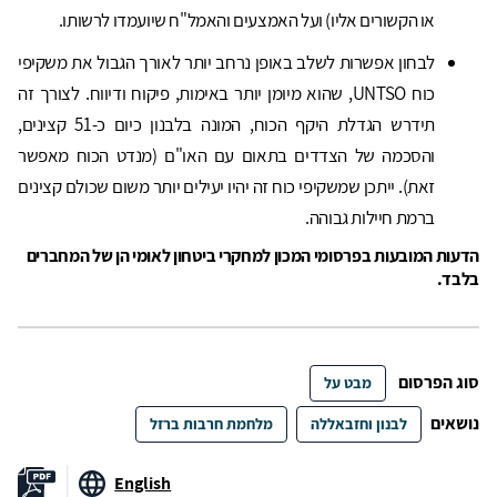
או הקשורים אליו) ועל האמצעים והאמל"ח שיועמדו לרשותו.
לבחון אפשרות לשלב באופן נרחב יותר לאורך הגבול את משקיפי
כוח UNTSO, שהוא מיומן יותר באימות, פיקוח ודיווח. לצורך זה
תידרש הגדלת היקף הכוח, המונה בלבנון כיום כ-51 קצינים,
והסכמה של הצדדים בתאום עם האו"ם (מנדט הכוח מאפשר
זאת). ייתכן שמשקיפי כוח זה יהיו יעילים יותר משום שכולם קצינים
ברמת חיילות גבוהה.
הדעות המובעות בפרסומי המכון למחקרי ביטחון לאומי הן של המחברים
בלבד.
סוג הפרסום
מבט על
נושאים
לבנון וחזבאללה
מלחמת חרבות ברזל
English