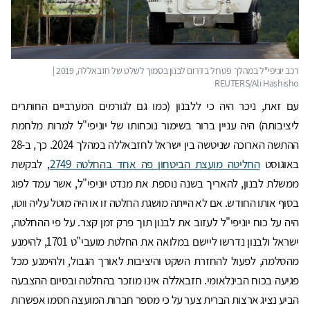
עם זאת, ניכר היה כי ללבנון (כמו גם לגורמים המערביים החותרים
ליציבותה) היה עניין ברור בשימור נוכחותו של יוניפי"ל למרות מלחמת
ההתשה הארוכה שניטשה בין ישראל לחזבאללה במהלך 2024. כך, ב-28
באוגוסט
החליטה מועצת הביטחון פה אחד בהחלטה 2749
, לבקשת
ממשלת לבנון, להאריך בשנה נוספת את מנדט יוניפי"ל, אשר עמד לפוג
בסוף אותו החודש. אם לא הייתה מושגת החלטה זו או היה מוטל עליה ווטו,
היה על כוח יוניפי"ל לעזוב את לבנון תוך פרק זמן קצר. על פי ההחלטה,
ישראל ולבנון נדרשו ליישם במלואה את החלטת מועבי"ט 1701, להימנע
מהסלמה, לפעול להחזרת השקט והיציבות לאורך הגבול, ולהימנע מכל
פגיעה בכוח הבינלאומי. חזבאללה אינו מוזכר בהחלטה ובסיום ההצבעה
הביע נציג ארצות הברית צער על כי מספר חברות המועצה חסמו אפשרות