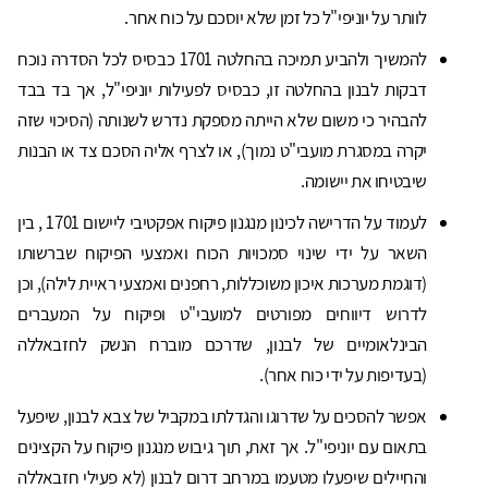
לוותר על יוניפי"ל כל זמן שלא יוסכם על כוח אחר.
להמשיך ולהביע תמיכה בהחלטה 1701 כבסיס לכל הסדרה נוכח
דבקות לבנון בהחלטה זו, כבסיס לפעילות יוניפי"ל, אך בד בבד
להבהיר כי משום שלא הייתה מספקת נדרש לשנותה (הסיכוי שזה
יקרה במסגרת מועבי"ט נמוך), או לצרף אליה הסכם צד או הבנות
שיבטיחו את יישומה.
לעמוד על הדרישה לכינון מנגנון פיקוח אפקטיבי ליישום 1701 , בין
השאר על ידי שינוי סמכויות הכוח ואמצעי הפיקוח שברשותו
(דוגמת מערכות איכון משוכללות, רחפנים ואמצעי ראיית לילה), וכן
לדרוש דיווחים מפורטים למועבי"ט ופיקוח על המעברים
הבינלאומיים של לבנון, שדרכם מוברח הנשק לחזבאללה
(בעדיפות על ידי כוח אחר).
אפשר להסכים על שדרוגו והגדלתו במקביל של צבא לבנון, שיפעל
בתאום עם יוניפי"ל. אך זאת, תוך גיבוש מנגנון פיקוח על הקצינים
והחיילים שיפעלו מטעמו במרחב דרום לבנון (לא פעילי חזבאללה