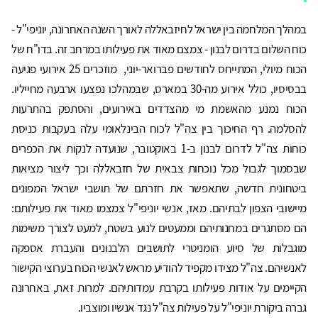
במהלך המלחמה בין ישראל לחיזבאללה לאורך השנה האחרונה, יוניפי"ל -
כוח השלום בדרום לבנון - צמצם מאוד את פעילותו במרחב זה. בדו"ח של
הכוח מיולי, המתייחס לחודשים פברואר-יוני, מוזכרים 25 אירועי פגיעה
בבסיסיו, כולל אירוע מה-30 במארס, שבמהלכו נפצעו ארבעה מחייליו.
הכוח נמנע מהאשמת מי מהצדדים באירועים, והסתפק בהתרעות
להסלמה. רף החיכוך בין צה"ל לכוח הבינלאומי עלה בעקבות כניסת
כוחות צה"ל לדרום לבנון ב-1 באוקטובר, שנועדה לנקות את הכפרים
שבסמוך לגבול מכל נוכחות צבאית של חזבאללה וכך ליצור מציאות
ביטחונית חדשה, שתאפשר את חזרתם של תושבי ישראל המפונים
מיישובי הצפון לבתיהם. מאז, אנשי יוניפי"ל צמצמו מאוד את פעילותם:
הם מסתגרים במחנותיהם וממעטים לנוע בשטח, למעט לצורך משימות
מוגבלות של סיוע הומניטרי לתושבים הלבנונים והעברת אספקה
לאנשיהם. צה"ל מצידו מקפיד להודיע מראש לאנשי הכוח בערוצי הקישור
הקיימים על אודות פעילותו בקרבת עמדותיהם. למרות זאת, באחרונה
גברה ביקורת יוניפי"ל על פעילות צה"ל נגד אנשיו ומוצביו.