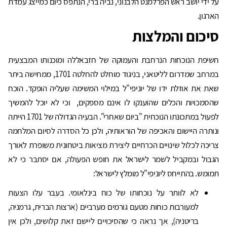
על ידי יושב ראש הפרלמנט הלבנוני, נביה ברי, הנתפס כיום כמייצג עמדת
הארגון.
סיכום והמלצות
חשיפת הנוכחות הנרחבת והעמוקה של חזבאללה ומוכנותו המבצעית
במרחב שמדרום לליטאני, בניגוד מוחלט להחלטה 1701, ממחישה ביתר
שאת את אוזלת ידו של יוניפי"ל במילוי המשימה שעליה הופקד. הוכח
שהסמכויות והכלים שהוענקו לו אינם מספקים, וכי לא יוכל להמשיך
לפעול במתכונתו הנוכחית "ביום שאחרי". הבעיה הגדולה של 1701 הייתה
ונותרה היישום והאכיפה של הוראותיה, ולכן כל הסדרה לסיום המלחמה
צריכה לכלול שינויים הכרחיים ליצירת מציאות ביטחונית משופרת לאורך
הגבול ובמקביל לשמר לישראל את חופש הפעולה, אם יסתבר כי לא
תמומש. בהתייחס ליוניפי"ל מומלץ לישראל:
לא לוותר על נוכחותו של כוח בינלאומי. בעבר עלו הצעות
למעורבות כוחות מטעם גורמים מערביים (ארצות הברית, גרמניה,
בריטניה), אך נראה כי שהסיכויים ליישם זאת קלושים, ולכן אין