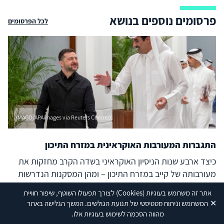
פרסומים נוספים בנושא
לכל הפרסומים
IMAGO/APAimages via Reuters Connect
התגברות המעורבות האוקראינית במזרח התיכון
כיצד ארבע שנות הניסיון האוקראיני בשדה הקרב מחזקות את
מעורבותה של קייב במזרח התיכון – ומהן המסקנות הנדרשות
בישראל?
אתר זה משתמש בעוגיות
(Cookies)
לצורך תפעולו השוטף, שיפור חוויית
03/06/26
✕
המשתמש וניתוח סטטיסטי של תנועת הגולשים. המשך הגלישה באתר
מהווה הסכמה לשימוש בעוגיות אלו.