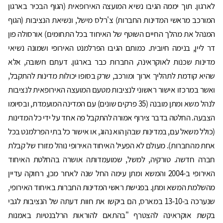
לארגון. תוך יממה הגיבו נשיא המועצה האירופאית (הגוף הבכיר בארגון
המורכב מראשי המדינות החברות) צ'רלס מישל, ונשיאת הנציבות (הגוף
המנהל את מהלך החיים השוטף של האיחוד בכל התחומים) אורסולה פון
דר ליין, בנימה חיובית. כמותם הגיבו הפרלמנט האירופי ושמונה נשיאי
מדינות שכנות לאוקראינה, החברות כבר בארגון. דעתם חשובה, אלא
שהיא קודמת לתהליך ארוך ומורכב, שרק בסופו יכולות מדינות להתקבל,
ואשר במרכזו אישור ראשוני לנציבות מטעם המועצה האירופאית לנציבות
לנהל משא ומתן מובנה (35 פרקים שונים) עם המדינה המועמדת, ובסיומו
הצבעה. החלטה בדבר צירוף אמורה להתקבל פה אחד על ידי כל המדינות
(כולל משאל עם, במדינות שבהן הוא נהוג, או אישור כל בתי הפרלמנט בכל
אחת מהחברות). מעולם לא הפעיל האיחוד האירופי נוהל מזורז של קבלת
חברה חדשה. טורקיה, למשל, שמועמדותה אושרה בהחלטת האיחוד
האירופי ב-2004 והמשא ומתן עימה החל שנה לאחר מכן, רחוקה עדיין
מהשלמת המשא ומתן. בפגישת ראשי המדינות החברות באיחוד האירופי,
שנערכה ב-13-10 במארס, הם ביקשו את חוות דעתה של הנציבות לגבי
בקשת אוקראינה להצטרף "בהתאם להוראות הרלבנטיות באמנות