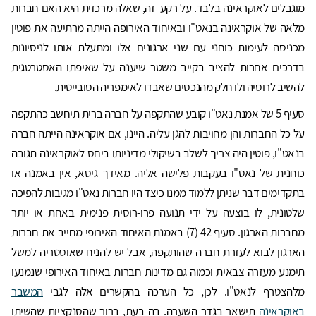
מוגבלים לאוקראינה בלבד. על רקע זה, שאלה מרכזית היא האם חברות
מלאה של אוקראינה בנאט"ו ובאיחוד האירופה הייתה מרתיעה את פוטין
מכניסה לעימות כוחני עם שני ארגונים אלו ומתעלת אותו לניסיונות
בדרכים אחרות להציב בקייב משטר שיענה על שאיפתו האסטרטגית
להשיב לרוסיה ולו חלק מהנכסים שאבדו לאימפריה הסובייטית.
סעיף 5 של אמנת נאט"ו קובע שהתקפה על חברה ברית תיחשב כהתקפה
על כל החברות והן מחויבות להגן עליה. היינו, אם אוקראינה הייתה חברה
בנאט"ו, פוטין היה צריך לשלב בשיקולי מדיניותו ביחס לאוקראינה תגובה
כוחנית של נאט"ו בעקבות פלישה אליה. מאידך גיסא, אין באמנה או
בתקדימים דבר שניתן ללמוד ממנו כיצד היו חברות נאט"ו מגיבות להפיכה
שלטונית, לו בוצעה על ידי תנועה פרו-רוסית פנימית באחת או יותר
מחברות הארגון. סעיף 42 (7) באמנת האיחוד האירופי מחייב את חברות
הארגון לבוא לעזרת חברה שהותקפה, אבל יש להניח שאוסטריה למשל
תימנע מעזרה צבאית וכמוה גם מדינות חברות באיחוד האירופי שנמנעו
מלהצטרף לנאט"ו. לכן, כל הערכה בהקשרים אלה לגבי
המשבר
באוקראינה
תישאר בגדר השערה. בה בעת, ברור שהסנקציות שהשיתו