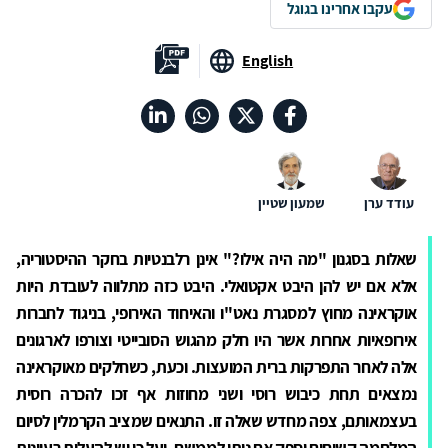
עקבו אחרינו בגוגל
English
עודד ערן
שמעון שטיין
שאלות בסגנון "מה היה אילו?" אינן רלבנטיות בחקר ההיסטוריה,
אלא אם יש להן היבט אקטואלי. היבט כזה מתלווה לעובדת היות
אוקראינה מחוץ למסגרת נאט"ו והאיחוד האירופי, בניגוד לחברות
אירופאיות אחרות אשר היו חלק מהגוש הסובייטי וצורפו לארגונים
אלה לאחר התפרקות ברית המועצות. וכעת, כשחלקים מאוקראינה
נמצאים תחת כיבוש רוסי ושני מחוזות אף זכו להכרה רוסית
בעצמאותם, צפה מחדש שאלה זו. התנאים שמציב הקרמלין לסיום
המלחמה קשוחים וספק אם ניתן לממשם, ועל כן יש להעלות רעיונות