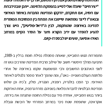
"יצירתיים" שיוכלו אולי לסייע בהפסקת הלחימה. ייתכן שבהידברות
עם רוסיה, אם תתקדם, יזדקקו המדינות החברות באיחוד האירופי
ובנאט"ו לייצר נוסחאות שיישבו את המתח בין המחויבות המוסרית
למדינה באירופה שהותקפה, לבין ה"ריאל-פוליטיק", היינו צורך
להגיע להסדר עם יריב הקורא תיגר על הסדר הקיים במרחב
האירו-אסיאני, שעימו יש לבסס דו-קיום.
התפוררות הגוש הסובייטי, שאותה מסמלת נפילת חומת ברלין ב-1989,
התניעה מהלך היסטורי חשוב של שילוב מרבית המדינות שהרכיבו גוש זה
לשני הארגונים החשובים ורבי המשמעות שקמו באירופה של אחרי
מלחמת העולם השנייה - נאט"ו, ומה שהפך לאחר מספר גלגולים לאיחוד
האירופי. כך הפכו בולגריה, רומניה, הונגריה, פולין, צ'כיה וכן שלוש
המדינות הבלטיות לחברות מלאות בשניהם. מזרח גרמניה, אחת האדוקות
ביותר בגוש הסובייטי, אוחדה מיד עם נפילת החומה שחצתה את בירתה.
אוקראינה, שתופסת שטח ניכר במרחב המזרחי של היבשת וגובלת