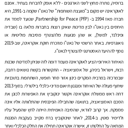
ברוסיה, נותרה מחוץ לשני הארגונים - ללא אופק לחברות בעתיד. אמנם
לאוקראינה יש מקום ב"מועצת השותפות" של נאט"ו שקמה ב-1991, היא
חברה מאז 1994 ב- Partnership for Peace (PfP), שנועד למסד את
היחסים בין נאט"ו לבין מדינות שאינן רוצות בחברות מלאה בו (שבדיה
ופינלנד, למשל), או שהן מנועות מלהצטרף מסיבות פוליטיות או
גיאוגרפיות. באתר הרשמי של נאט"ו מוזכרת חוקת אוקראינה, שב-2019
נוסף לה היעד האסטרטגי להצטרף לנאט"ו.
האיחוד האירופי הציע לאוקראינה מעמד דומה לזה שניתן למדינות שכנות
רבות, וישראל ביניהן, של אסוציאציה – התקשרות בקשת נושאים רחבה,
שבמרכזה במרבית המקרים כינון אזור סחר חופשי, השתתפות בתוכניות
שיתוף פעולה של האיחוד ומנגנון תיאום מדיני-כלכלי בילטרלי. בסוף 2013
דחה ראש ממשלת אוקראינה ויקטור ינוקוביץ את האפשרות לכונן את
הסכם האסוציאציה, בתואנה שהחבילה הפיננסית שהתלוותה אליו אינה
מספקת. אך קרוב לוודאי, שהסיבה האמיתית הייתה לחץ שהפעיל עליו
ולדימיר פוטין. ב-2014, לאחר שינוקוביץ ברח מקייב בעקבות הפגנות
המחאה על החלטתו זו, אישרה אוקראינה תחילה את החלק הכלכלי ואחר