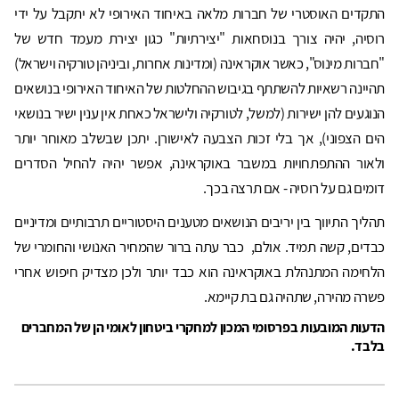
התקדים האוסטרי של חברות מלאה באיחוד האירופי לא יתקבל על ידי
רוסיה, יהיה צורך בנוסחאות "יצירתיות" כגון יצירת מעמד חדש של
"חברות מינוס", כאשר אוקראינה (ומדינות אחרות, וביניהן טורקיה וישראל)
תהיינה רשאיות להשתתף בגיבוש ההחלטות של האיחוד האירופי בנושאים
הנוגעים להן ישירות (למשל, לטורקיה ולישראל כאחת אין ענין ישיר בנושאי
הים הצפוני), אך בלי זכות הצבעה לאישורן. יתכן שבשלב מאוחר יותר
ולאור ההתפתחויות במשבר באוקראינה, אפשר יהיה להחיל הסדרים
דומים גם על רוסיה - אם תרצה בכך.
תהליך התיווך בין יריבים הנושאים מטענים היסטוריים תרבותיים ומדיניים
כבדים, קשה תמיד. אולם, כבר עתה ברור שהמחיר האנושי והחומרי של
הלחימה המתנהלת באוקראינה הוא כבד יותר ולכן מצדיק חיפוש אחרי
פשרה מהירה, שתהיה גם בת קיימא.
הדעות המובעות בפרסומי המכון למחקרי ביטחון לאומי הן של המחברים
בלבד.