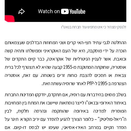
זלנסקי מצהיר כי אינו מחפש עוד חברות בנאט''ו
ההחלטה לגבי עתיד חצי-האי קרים ושני המחוזות הבדלנים שעצמאותם
הוכרה על ידי מוסקבה, היא של העם האוקראיני וממשלתו ותהיה קשה
וכואבת. אשר לעניין הניטרליות של אוקראינה, כבר קיים התקדים של
אוסטריה, שחוקתה המתוקנת מ-1955 קבעה שהיא לא תצטרף לכל ברית
צבאית או תסכים להצבת כוחות זרים בשטחה. עם זאת, אוסטריה
הצטרפה ב-1995 ל-PfP לאחר שרוסיה עשתה זאת.
בשלב מסוים בהידברות עם רוסיה, אם תתקדם, יזדקקו המדינות החברות
באיחוד האירופי ובנאט"ו לייצר נוסחאות שיישבו את המתח בין המחויבות
המוסרית למדינה באירופה שהותקפה ונהרסה חלקית, לבין
ה"ריאל-פוליטיק" – כלומר הצורך להגיע להסדר עם יריב הקורא תיגר על
הסדר הקיים במרחב האירו-אסיאני, שעימו יש לבסס דו-קיום. אם