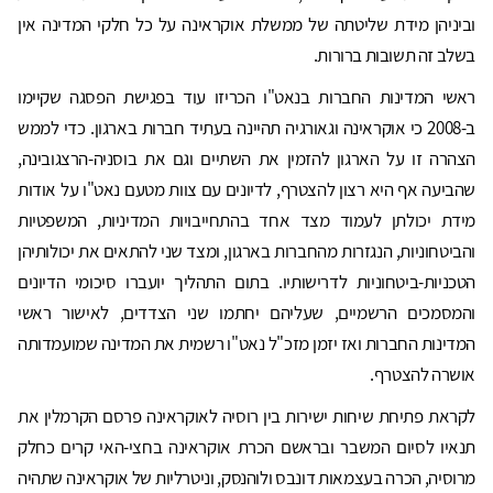
וביניהן מידת שליטתה של ממשלת אוקראינה על כל חלקי המדינה אין
בשלב זה תשובות ברורות.
ראשי המדינות החברות בנאט"ו הכריזו עוד בפגישת הפסגה שקיימו
ב-2008 כי אוקראינה וגאורגיה תהיינה בעתיד חברות בארגון. כדי לממש
הצהרה זו על הארגון להזמין את השתיים וגם את בוסניה-הרצגובינה,
שהביעה אף היא רצון להצטרף, לדיונים עם צוות מטעם נאט"ו על אודות
מידת יכולתן לעמוד מצד אחד בהתחייבויות המדיניות, המשפטיות
והביטחוניות, הנגזרות מהחברות בארגון, ומצד שני להתאים את יכולותיהן
הטכניות-ביטחוניות לדרישותיו. בתום התהליך יועברו סיכומי הדיונים
והמסמכים הרשמיים, שעליהם יחתמו שני הצדדים, לאישור ראשי
המדינות החברות ואז יזמן מזכ"ל נאט"ו רשמית את המדינה שמועמדותה
אושרה להצטרף.
לקראת פתיחת שיחות ישירות בין רוסיה לאוקראינה פרסם הקרמלין את
תנאיו לסיום המשבר ובראשם הכרת אוקראינה בחצי-האי קרים כחלק
מרוסיה, הכרה בעצמאות דונבס ולוהנסק, וניטרליות של אוקראינה שתהיה