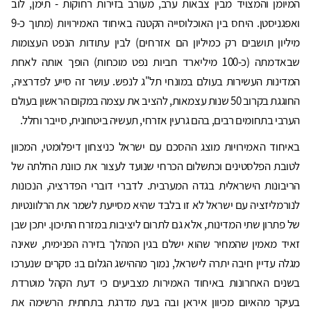
המיומן והמצויד מבין צבאות ערב, מעורב בזירות רחוקות - תימן, לוב
ואפגניסטן. היחס בין האוכלוסייה הקטנה באיחוד האמירויות (מתוך כ-9
מיליון תושבים רק כמיליון הם אזרחים) לבין עתודות הנפט העצומות
שבאדמתה (כ-100 מיליארד חביות נפט מוכחות) הופך אותה לאחת
המדינות העשירות בעולם במונחי תל"ג לנפש. עושר זה סייע לפדרציה,
החוגגת בקרוב 50 שנות עצמאות, להציב את עצמה במקום הראשון בעולם
הערבי בתחומים רבים, בהם גרעין אזרחי, תעשיה ביטחונית, סייבר וחלל.
באיחוד האמירויות מוצג ההסכם עם ישראל כניצחון דיפלומטי, המכוון
לטובת הפלסטינים וכתשלום הכרחי שנועד לעצור את כוונת החלתה של
הריבונות הישראלית בגדה המערבית. לדברי דוברי הפדרציה, הנכונות
לנורמליזציה עם ישראל לא זו בלבד שהיא מסייעת לשמר את הרלוונטיות
של פתרון שתי המדינות, אלא גם לתרום ליציבות במזרח התיכון. יתכן שבן
זאיד מאמין שהמחיר שהוא ישלם בגין המהלך בזירה הפנימית, שאינה
מגלה עדיין חיבה יתרה לישראל, נמוך מההישג הגלום בו: סקרים שנערכו
בשנים האחרונות באיחוד האמירות מצביעים כי דעת הקהל מוטרדת
בעיקר מהאיום מכיוון איראן ובה בעת מדרגת בתחתית הרשימה את