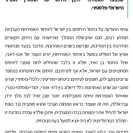
הישראלי-פלסטיני.
עיתוי ההודעה על נרמול היחסים בין ישראל לאיחוד האמירויות הערביות
הפתיע רבים, הגם שהבשלת המהלך מתיישרת עם הידוק הקשרים
ההדרגתי בין המדינות, שנרשם בשנים האחרונות. מדובר בצעד מנהיגותי
אמיץ של השליט בפועל באיחוד האמירויות, יורש העצר של אבו-דאבי,
שיח' מחמד בן זאיד, שלא זו בלבד שהחליט לתת פומבי ליחסים
המתקיימים עם ישראל, אלא אף להרחיבם. יחסים אלו התפתחו במספר
ערוצים מקבילים, חופפים לעיתים: ביטחוני-מודיעיני; כלכלי-מסחרי; וערוץ
פומבי שבשנים האחרונות כלל דיאלוג בין-דתי אזורי, יהודי-מוסלמי-נוצרי,
שאיחוד האמירויות הייתה ממובילותיו. יוזכר שבן זאיד לצד מלך ירדן
עבדאללה, היה זה שעמד בראש המחנה הערבי שיצא פומבית נגד כוונת
ישראל להחיל את ריבונותה בגדה המערבית, ויתכן שללא עמדה נחרצת זו
- תהליך הנורמליזציה לא היה יוצא לפועל בעת הנוכחית.
מדינות ערב דבקו לאורך השנים בתנאי יוזמת השלום הערבית, שלפיה