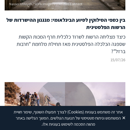
Nasser Ishtayeh / SOPA Images via Reuters Connect
בין כספי הסילוקין לסיוע הבינלאומי: מנגנון ההישרדות של
הרשות הפלסטינית
כיצד מצליחה הרשות לשרוד כלכלית חרף המכות הקשות
שספגה הכלכלה הפלסטינית מאז תחילת מלחמת "חרבות
ברזל"?
15/07/26
אתר זה משתמש בעוגיות
(Cookies)
לצורך תפעולו השוטף, שיפור חוויית
✕
המשתמש וניתוח סטטיסטי של תנועת הגולשים. המשך הגלישה באתר
מהווה הסכמה לשימוש בעוגיות אלו.
Ilia Yefimovich/dpa via Reuters Connect (modified by INSS)