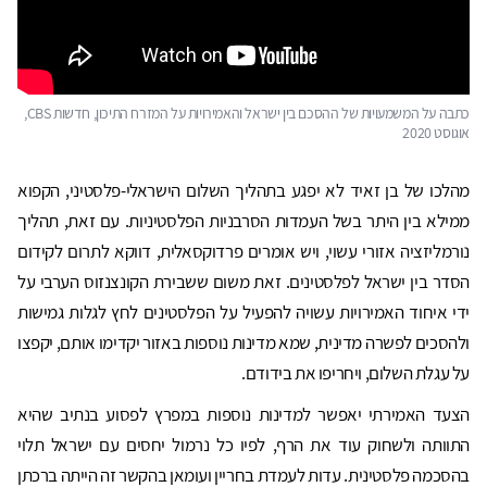
כתבה על המשמעויות של ההסכם בין ישראל והאמירויות על המזרח התיכון, חדשות CBS,
אוגוסט 2020
מהלכו של בן זאיד לא יפגע בתהליך השלום הישראלי-פלסטיני, הקפוא
ממילא בין היתר בשל העמדות הסרבניות הפלסטיניות. עם זאת, תהליך
נורמליזציה אזורי עשוי, ויש אומרים פרדוקסאלית, דווקא לתרום לקידום
הסדר בין ישראל לפלסטינים. זאת משום ששבירת הקונצנזוס הערבי על
ידי איחוד האמירויות עשויה להפעיל על הפלסטינים לחץ לגלות גמישות
ולהסכים לפשרה מדינית, שמא מדינות נוספות באזור יקדימו אותם, יקפצו
על עגלת השלום, ויחריפו את בידודם.
הצעד האמירתי יאפשר למדינות נוספות במפרץ לפסוע בנתיב שהיא
התוותה ולשחוק עוד את הרף, לפיו כל נרמול יחסים עם ישראל תלוי
בהסכמה פלסטינית. עדות לעמדת בחריין ועומאן בהקשר זה הייתה ברכתן