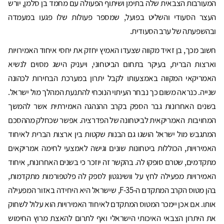
המעורבות הצבאית שלה בתימן ושיתוף הפעולה עם מחמד בן סלמן, יורש
העצר הסעודי והשליט בפועל, שמספר פעולות שלו פגעו במעמדה
ובהשפעתה של ערב הסעודית.
חשוב מכך, בן זאיד מקווה שצעדו האמיץ יחזק את יחסי איחוד האמירויות
וארצות הברית, בעיקר בתחום הביטחוני, ויעניק הישג מסוים לנשיא
האמריקאי המקווה באמצעותו לקבל יתרון במערכת הבחירות לכהונה
שנייה. כנראה משום כך נבחר העיתוי הנוכחי להתנעת המהלך מול ישראל.
בשנים האחרונות גבר הספק בקרב ההנהגה האמירתית אשר להמשך
המחויבות האמריקאית לביטחונה של הפדרציה. אפשר שכחלק מההסכם
המתגבש מול ישראל הושגו גם הבנות שקטות בין ארצות הברית לאיחוד
האמירויות, הכוללות ביטחונות שונים וגישה לאמצעי לחימה אמריקאים
מתקדמים, שטרם סופקו לה. בהקשר זה יוזכר כי בשנים האחרונות, איחוד
האמירויות מפעילה לחץ על וושינגטון לספק לה פלטפורמות מתקדמות,
בהן מטוס הקרב המתקדם ה-F-35, שישראל היא היחידה באזור המפעילה
אותו. אם אכן יימכר המטוס המתקדם לאיחוד האמירויות הוא עלול לשחוק
את היתרון הצבאי האיכותי הישראלי ואף לתרום להאצת מרוץ החימוש