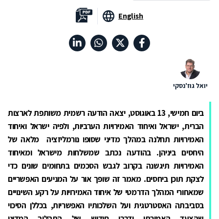
English
יואל גוז'נסקי
ביום חמישי, 13 באוגוסט, יצאה הודעה רשמית משותפת לארצות
הברית, ישראל ואיחוד האמירויות הערביות, ולפיה ישראל ואיחוד
האמירויות תחלנה במהלך מדיני שסופו נורמליזציה מלאה של
היחסים ביניהן. בהודעה נכתב שמשלחות מישראל ומאיחוד
האמירויות תיגשנה בקרוב לגבש הסכמים בתחומים שונים כדי
לצקת תוכן ביחסים. מאמר זה שופך אור על המניעים האפשריים
שמאחורי המהלך הדרמטי של איחוד האמירויות על רקע השינויים
בסביבתה האסטרטגית ועל השלכותיו האפשריות, בכללן הסיכוי
שהצעד האמירתי ידרבן חידוש של התהליך המדיני