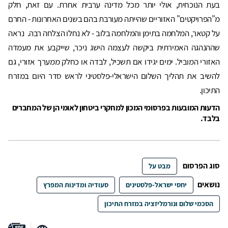
בעת הנוכחית, אולי יותר מכל מדינה ערבית אחרת. עם זאת, חלק
מ"הפרויקטים" האזוריים שהייתה מעורבת בהם בשנים האחרונות - החרם
על קטאר, המלחמה בתימן והמלחמה בלוב - לא נחלו הצלחה רבה. נראה
שההנהגה האמירתית ביקשה לעצמה הישג ניכר, שייקבע את מעמדה
האזורי המוביל. ימים יגידו אם תשכיל, לבדה או כחלק ממערך אזורי, גם
להשיב את תהליך השלום הישראלי-פלסטיני לראש סדר היום במזרח
התיכון.
הדעות המובעות בפרסומי המכון למחקרי ביטחון לאומי הן של המחברים
בלבד.
סוג הפרסום
מבט על
נושאים
יחסי ישראל-פלסטינים
סעודיה ומדינות המפרץ
הסכמי שלום ונורמליזציה במזרח התיכון