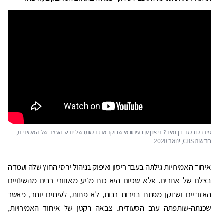
מיהו מוחמד בן זאיד? ריאיון עם עיתונאי שחקר את דמותו של יורש העצר של האמיריות,
חדשות CBS, ינואר 2020
איחוד האמירויות גילתה בעבר ריסון ואיפוק בניהול יחסי החוץ שלה ועמדה
בצלם של אחרים. אלא שכיום היא כוח מניע מאחורי רבים מהשינויים
האזוריים ושחקן מפתח בזירות רבות, לא פחות, לעיתים יותר, מאשר
שכנתה-שותפתה ערב הסעודית. צבאה הקטן של איחוד האמירויות,