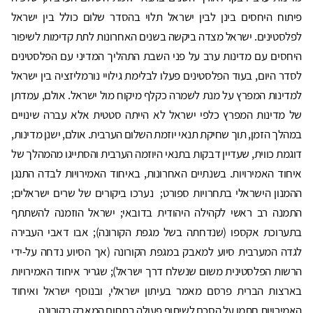
פיתוח היחסים בינן לבין ישראל תלוי בהסדר שלום כולל בין ישראל
לפלסטינים. ישראל מצדה ביקשה בשנים האחרונות לתת קדימות לשיפור
היחסים עם מדינות ערב על פני השבת התהליך המדיני עם הפלסטינים
לסדר היום, בעוד הפלסטינים פעלו לבלימת גילויי נורמליזציה בין ישראל
למדינות המפרץ על מנת לשמרה כקלף מיקוח מול ישראל. אולם, עמדתן
של מדינות המפרץ כלפי ישראל לא הייתה סטטית אלא עברה שינויים
במהלך הזמן, תוך שחיקת תנאי יוזמת השלום הערבית. אולם, ישנן מדינות,
דוגמת כווית, שעדיין דבקות בתנאי היוזמה הערבית והסתייגו מהמהלך של
איחוד האמירויות. בשנתיים האחרונות, באיחוד האמירויות לבדה התנגן
ההמנון הישראלי בתחרויות ספורט; נערכו ביקורים של שרים ישראלים;
התמנה רב ראשי לקהילה היהודית בדובאי; ישראל הוזמנה להשתתף
בתערוכת אקספו (שנדחתה בשל מגפת הקורונה); אבו דאבי העבירה
לגדה המערבית סיוע למאבק במגפת הקורונה (אך הסיוע נדחה על-ידי
הרשות הפלסטינית משום שנשלח דרך ישראל); שגריר איחוד האמירויות
בארצות הברית פרסם מאמר בעיתון ישראלי, ובנוסף ישראל ואיחוד
האמירויות חתמו על הסכם לשיתוף פעולה בתחום המאבק בקורונה.