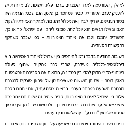
למהלך, שפורסמה לאחר שמצרים ברכה עליו. תשומת לב מיוחדת יש
להעניק לערב הסעודית. סביר שמחמד בן סלמן, הגם שככל הנראה היה
בסוד העניינים, יעדיף לבחון את מכלול התגובות למהלך האמירתי ולשקול
האם ובאילו תנאים הוא יוכל לתת פומבי ליחסיו עם ישראל. כך או כך,
הסעודים יתמכו ויגבו את איחוד האמירויות – כפי שכבר משתקף
בתקשורת הסעודית.
חשיבות ההודעה בדבר נרמול היחסים בין ישראל לאיחוד האמירויות היא
דיפלומטית-כלכלית מעיקרה, שהרי כבר מתקיים שיתוף פעולה
ביטחוני-מדיני הדוק למדי בין המדינות, הרואות את הסביבה האסטרטגית
באופן דומה – שתיהן חוששות משאיפותיהן של איראן וטורקיה להגברת
והרחבת השפעה במרחב הערבי. בראייה צופה עתיד, אם ייחתם הסכם
שלום בין ישראל לאיחוד האמירויות, סביר שיהיה זה שלום חם יותר מזה
שיש לישראל עם שכנותיה - מצרים וירדן - ולו משום שביניהן אין סכסוך
טריטוריאלי ואין "דם רע" בין האליטות ובין העמים.
רבים רואים באיחוד האמירויות כמשפיעה על כיוון ההתפתחויות האזוריות