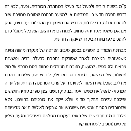
ק"מ בשטח סוריה ולפעול נגד פעילי המחתרת הכורדית. וכעת, לכאורה
נדרש הסכם חדש בין המדינות או למצער הבהרה שסוריה מחויבת שוב
להסכם אדנה, כדי לבנות מחדש את האמון בין המדינות. עם זאת, ספק
אם אכן משטר אסד יהיה מחויב למטרה כזאת והאם הוא כלל מסוגל כיום
להסכים לערבויות הביטחון שאנקרה דורשת.
מבחינת המורדים הסורים בצפון, סיבוב הפרסה של אנקרה מהווה נסיגה
משמעותית במצבם לאחר שטורקיה נתפסה כבעלת ברית ומשענת
צבאית ולוגיסטית. למעשה, הנוכחות הטורקית מהווה חסם מרכזי אל מול
ניסיונות של המשטר, בגיבוי רוסי ואיראני, לחדש את שליטתו במחוז
אידליב. אוכלוסיית האזור לא ויתרה על ערכי המהפכה הסורית ועל יעדה
המרכזי - להפיל את משטר אסד. בנוסף, תושבי צפון מערב סוריה חוששים
שייכפה עליהם תהליך מדיני שלא ייקח את צורכיהם בחשבון. אלא
שהמורדים חסרים אמצעים שישכנעו את טורקיה לא לשנות את מדיניותה
מלבד הצגת תרחישים של כאוס בעקבות הסלמה באידליב והגעת מיליון
פליטים נוספים לשטח טורקיה.