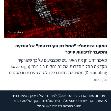
Shutterstock
המעוז הדיגיטלי: "המולדת הקיברנטית" של טורקיה
והמעבר לריבונות סייבר
מאמר זה בוחן את האירועים שמצביעים על כך שטורקיה
מקדמת תהליך הדרגתי של "הינתקות ריבונית" (Sovereign
Decoupling) ממצב של תלות בטכנולוגיה מערבית ובמסגרת
ברית נאט"ו לעבר בניית יכולת סייבר עצמאית ולמעצמת סייבר
06/08/26
אזורית עצמאית, המסוגלת לבודד את המרחב הדיגיטלי שלה
מהשפעה זרה ובו בזמן להקרין עוצמה דיגיטלית אסימטרית אל
אתר זה משתמש בעוגיות
(Cookies)
לצורך תפעולו השוטף, שיפור חוויית
מעבר לגבולותיה. להשלכות על הביטחון האזורי – בפרט עבור
✕
המשתמש וניתוח סטטיסטי של תנועת הגולשים. המשך הגלישה באתר
ישראל, יוון, קפריסין ויכולת הפעולה המשותפת
מהווה הסכמה לשימוש בעוגיות אלו.
(Interoperability) של נאט"ו – נודעת משמעות רבה, המחייבת