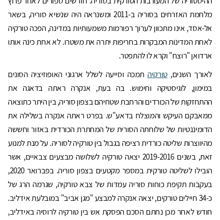
ההיסטוריה של המעורבות הטורקית בסוריה. חודשים ספורים לאחר פרוץ
מלחמת האזרחים בסוריה ב-2011 ומשנראה היה שנשיא סוריה, בשאר
אל-אסד, אינו מתכוון לערוך רפורמות משמעותיות במדינה, הפכה טורקיה
לאחת המדינות המבקרות בחריפות יתרה את משטרו. לא אחת כינה אותו
ארדואן "רוצח" וקרא לו להתפטר.
לאורך השנים,
טורקיה
תמכה וסייעה לשלל ארגוני האופוזיציה הסונים
במימון, לוגיסטיקה וחימוש. בה בעת, אנקרה ראתה בדאגה את
ההתחזקות של הכורדים והרחבת שטחיהם בצפון סוריה, בין היתר כתוצאה
ממאבקם העיקש והמוצלח בדאע"ש. בפרט ראתה אנקרה בשלילה את
הדומיננטיות של שלוחתה הסורית של המחתרת הכורדית באזור וחששה
מהיווצרות שליטה כורדית רציפה בגבול בין טורקיה לסוריה. על מנת למנוע
זאת, בשנים 2019-2016 יצאה טורקיה לשלושה מבצעים צבאיים, אשר
הובילו לשליטה טורקית במספר מקטעים בצפון סוריה. בפברואר 2020,
בעקבות תקיפת כוחות סוריה עמדות של צבא טורקיה, שגרמה הרג של
כ-34 חיילים טורקים, יצאה אנקרה למבצע "מגן אביב" במובלעת אידליב.
חודש לאחר מכן נחתם הסכם הפסקת אש בין טורקיה לרוסיה באידליב,