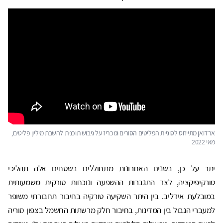
ארדואן מתייחס לסוגיית הפליטים הסורים ומכריז על גיבוש תוכנית להשבת מיליון פליטים,
מאי 2022
יתר על כן, בשנים האחרונות מתחוללים בשטחים אלה תהליכי
טורקיפיקציה, לצד התגברות ההשפעה ונוכחות טורקית משמעותית
במובלעת אידליב. בין היתר השקיעה טורקיה בחיבור תחבורתי משופר
למעברי הגבול בין המדינות, בחיבור חלק מרשתות החשמל בצפון סוריה