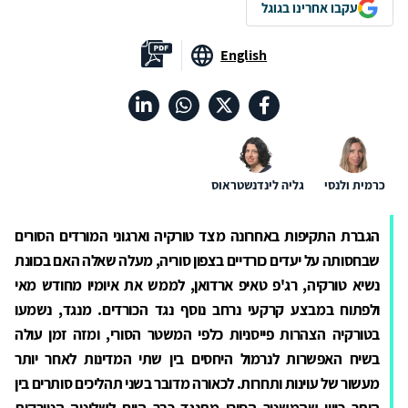
עקבו אחרינו בגוגל
English
כרמית ולנסי
גליה לינדנשטראוס
הגברת התקיפות באחרונה מצד טורקיה וארגוני המורדים הסורים
שבחסותה על יעדים כורדיים בצפון סוריה, מעלה שאלה האם בכוונת
נשיא טורקיה, רג'פ טאיפ ארדואן, לממש את איומיו מחודש מאי
ולפתוח במבצע קרקעי נרחב נוסף נגד הכורדים. מנגד, נשמעו
בטורקיה הצהרות פייסניות כלפי המשטר הסורי, ומזה זמן עולה
בשיח האפשרות לנרמול היחסים בין שתי המדינות לאחר יותר
מעשור של עוינות ותחרות. לכאורה מדובר בשני תהליכים סותרים בין
היתר כיוון שהמשטר הסורי מתנגד כבר היום לשליטה הטורקית