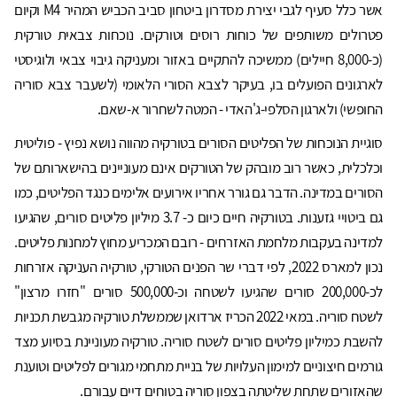
אשר כלל סעיף לגבי יצירת מסדרון ביטחון סביב הכביש המהיר M4 וקיום
פטרולים משותפים של כוחות רוסים וטורקים. נוכחות צבאית טורקית
(כ-8,000 חיילים) ממשיכה להתקיים באזור ומעניקה גיבוי צבאי ולוגיסטי
לארגונים הפועלים בו, בעיקר לצבא הסורי הלאומי (לשעבר צבא סוריה
החופשי) ולארגון הסלפי-ג'האדי - המטה לשחרור א-שאם.
סוגיית הנוכחות של הפליטים הסורים בטורקיה מהווה נושא נפיץ - פוליטית
וכלכלית, כאשר רוב מובהק של הטורקים אינם מעוניינים בהישארותם של
הסורים במדינה. הדבר גם גורר אחריו אירועים אלימים כנגד הפליטים, כמו
גם ביטויי גזענות. בטורקיה חיים כיום כ- 3.7 מיליון פליטים סורים, שהגיעו
למדינה בעקבות מלחמת האזרחים - רובם המכריע מחוץ למחנות פליטים.
נכון למארס 2022, לפי דברי שר הפנים הטורקי, טורקיה העניקה אזרחות
לכ-200,000 סורים שהגיעו לשטחה וכ-500,000 סורים "חזרו מרצון"
לשטח סוריה. במאי 2022 הכריז ארדואן שממשלת טורקיה מגבשת תכניות
להשבת כמיליון פליטים סורים לשטח סוריה. טורקיה מעוניינת בסיוע מצד
גורמים חיצוניים למימון העלויות של בניית מתחמי מגורים לפליטים וטוענת
שהאזורים שתחת שליטתה בצפון סוריה בטוחים דיים עבורם.