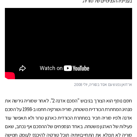
בענייניה הפנימיים של סוריה.
ארדואן נפגש עם אסד בסוריה, יולי 2008
חסם נוסף הוא הצורך בגיבוש "הסכם אדנה 2". לאחר שסוריה גירשה את
מנהיג המחתרת הכורדית משטחה, סוריה וטורקיה חתמו ב-1998 על הסכם
אדנה ולפיו סוריה תכיר במחתרת הכורדית כארגון טרור ולא תאפשר עוד
פעילות של הארגון משטחה. באחד הנספחים של ההסכם אף נכתב, שאם
סוריה לא תמלא את התחייבויותיה תוכל טורקיה להיכנס לעומק חמישה