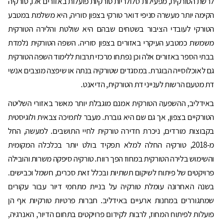
לרשת הטורקית, מפעילות סלולריות טורקיות פועלות באזורים אלו, טורקיה
הקימה יותר מעשרה סניפי דואר טורקי בצפון סוריה, היא משלמת במטבע
הטורקי לעובדי הציבור בשטחים שבהם היא שולטת והלירה הטורקית
משמשת כמטבע העיקרי באזורים בצפון סוריה. השפה הטורקית נלמדת
בבתי הספר באזורים אלה וכן נפתחו מרכזי תרבות ללימוד השפה הטורקית
גם לאוכלוסייה הבוגרת. במסגדים שטורקיה בנתה או שיפצה מוצבים אנשי
דת מטעם הרשות לענייני דת הטורקית, הדיאנט.
באידליב, ההשפעה הטורקית אמנם מוגבלת יותר מאשר באזורי השליטה
הטורקיים בצפון, אך גם שם היא גוברת. מעבר לתמיכה צבאית ולוגיסטית
בקבוצות מורדים, ניכרת חדירה טורקית לחיי התושבים. למעשה, החל
מ-2018, טורקיה החלה למלא תפקיד בולט יותר בכלכלה המקומית
והשימוש בלירה הטורקית במחוז הפך רווח. טורקיה סיפקה משרות והובילה
פרויקטים של פיתוח לשיקום תשתיות ובכלל זאת סכרים, חשמל וכבישים.
בשנה האחרונה עומלת טורקיה על בניית מתחמי דיור עבור עקורים
שמתגוררים במחנות ארעיים באידליב. חברות פרטיות טורקיות אף הן
פועלות לפיתוח המחוז, לרבות לקידום פרויקטים בתחום הדיור, האנרגיה,