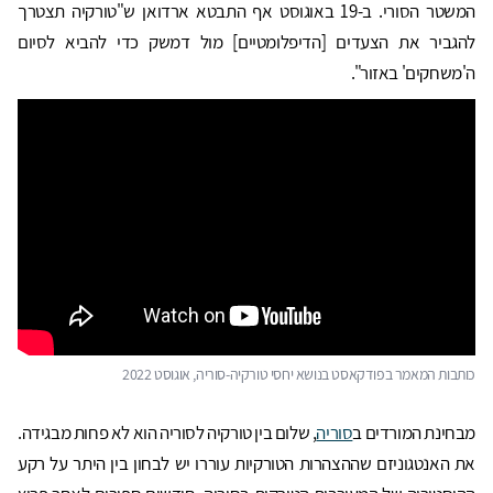
המשטר הסורי. ב-19 באוגוסט אף התבטא ארדואן ש"טורקיה תצטרך
להגביר את הצעדים [הדיפלומטיים] מול דמשק כדי להביא לסיום
ה'משחקים' באזור".
כותבות המאמר בפודקאסט בנושא יחסי טורקיה-סוריה, אוגוסט 2022
מבחינת המורדים ב
סוריה
, שלום בין טורקיה לסוריה הוא לא פחות מבגידה.
את האנטגוניזם שההצהרות הטורקיות עוררו יש לבחון בין היתר על רקע