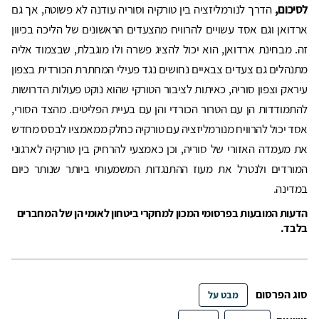
לסיכום,
הדרך לנורמליזציה בין טורקיה וסוריה עודנה לא פשוטה, אך גם
ארדואן וגם אסד עשויים להרוויח מהצעדים הראשונים של הליכה בכיוון
זה. מבחינת ארדואן, הוא יכול להציג פשרה ולו מוגבלת, שבצמוד אליה
מתנהלים גם צעדים צבאיים נחושים נגד פעילי המחתרת הכורדית בצפון
עיראק וצפון סוריה, כאיתות לציבור הטורקי שהוא נוקט פעולות הדרושות
להתמודדות הן עם הטרור הכורדי והן עם בעיית הפליטים. מהצד הסורי,
אסד יכול להרוויח מנורמליזציה עם טורקיה כחלק ממאמציו לבסס מחדש
את מעמדה האזורי של סוריה, וכן כאמצעי להרחיק בין טורקיה לארגוני
המורדים ולנטרל את מעוז ההתנגדות המשמעותי ביותר שנותר כיום
במדינה.
הדעות המובעות בפרסומי המכון למחקרי ביטחון לאומי הן של המחברים
בלבד.
סוג הפרסום
מבט על