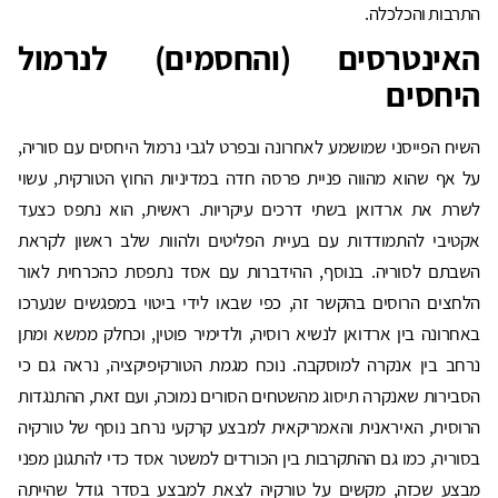
התרבות והכלכלה.
האינטרסים (והחסמים) לנרמול
היחסים
השיח הפייסני שמושמע לאחרונה ובפרט לגבי נרמול היחסים עם סוריה,
על אף שהוא מהווה פניית פרסה חדה במדיניות החוץ הטורקית, עשוי
לשרת את ארדואן בשתי דרכים עיקריות. ראשית, הוא נתפס כצעד
אקטיבי להתמודדות עם בעיית הפליטים ולהוות שלב ראשון לקראת
השבתם לסוריה. בנוסף, ההידברות עם אסד נתפסת כהכרחית לאור
הלחצים הרוסים בהקשר זה, כפי שבאו לידי ביטוי במפגשים שנערכו
באחרונה בין ארדואן לנשיא רוסיה, ולדימיר פוטין, וכחלק ממשא ומתן
נרחב בין אנקרה למוסקבה. נוכח מגמת הטורקיפיקציה, נראה גם כי
הסבירות שאנקרה תיסוג מהשטחים הסורים נמוכה, ועם זאת, ההתנגדות
הרוסית, האיראנית והאמריקאית למבצע קרקעי נרחב נוסף של טורקיה
בסוריה, כמו גם ההתקרבות בין הכורדים למשטר אסד כדי להתגונן מפני
מבצע שכזה, מקשים על טורקיה לצאת למבצע בסדר גודל שהייתה