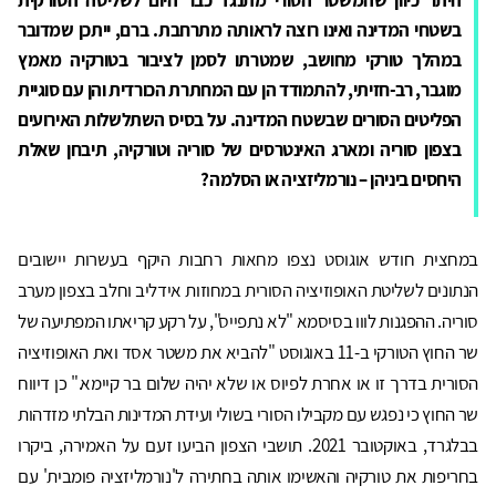
בשטחי המדינה ואינו רוצה לראותה מתרחבת. ברם, ייתכן שמדובר
במהלך טורקי מחושב, שמטרתו לסמן לציבור בטורקיה מאמץ
מוגבר, רב-חזיתי, להתמודד הן עם המחתרת הכורדית והן עם סוגיית
הפליטים הסורים שבשטח המדינה. על בסיס השתלשלות האירועים
בצפון סוריה ומארג האינטרסים של סוריה וטורקיה, תיבחן שאלת
היחסים ביניהן – נורמליזציה או הסלמה?
במחצית חודש אוגוסט נצפו מחאות רחבות היקף בעשרות יישובים
הנתונים לשליטת האופוזיציה הסורית במחוזות אידליב וחלב בצפון מערב
סוריה. ההפגנות לווו בסיסמא "לא נתפייס", על רקע קריאתו המפתיעה של
שר החוץ הטורקי ב-11 באוגוסט "להביא את משטר אסד ואת האופוזיציה
הסורית בדרך זו או אחרת לפיוס או שלא יהיה שלום בר קיימא." כן דיווח
שר החוץ כי נפגש עם מקבילו הסורי בשולי ועידת המדינות הבלתי מזדהות
בבלגרד, באוקטובר 2021. תושבי הצפון הביעו זעם על האמירה, ביקרו
בחריפות את טורקיה והאשימו אותה בחתירה ל'נורמליזציה פומבית' עם