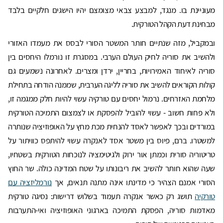
מעוניינת בו. מנגד, למבצע צבאי מצומצם יהיו הישגים חלקיים בלבד
מבחינת דעת הקהל הטורקית.
ובמקביל, מזה שנתיים חותר המשטר הסורי לבסס את מעמדו האזורי
ולהשיב את סוריה לחיק העולם הערבי. במסגרת זו נורמלו היחסים בין
סוריה לאיחוד האמירויות, בחריין, ירדן ומצרים. לאחרונה נשמעים גם
קולות הקוראים להשיב את סוריה לליגה הערבית, שממנה הודחה בתחילת
מלחמת האזרחים. נרמול יחסים עם טורקיה עשוי להיות חלק ממגמה זו,
ולא פחות חשוב - עשוי להוביל להפסקת או לצמצום התמיכה הטורקית
במורדים ובכך לאפשר לאסד להנחית מכת מחץ על האופוזיציה שנותרה
למשטרו. ברם, פיוס בין משטר אסד לאנקרה עשוי להיתפס כוויתור על
טריטוריה סורית וכמתן אור ירוק ולגיטימציה לנוכחות הטורקית בשטחיו,
שעה שהוא חותר להשיב את ריבונותו על שטח המדינה כולה. שר החוץ
הסורי אמנם הצהיר כי מדינתו אינה מתנה תנאים, אך
נורמליזציה עם
טורקיה
תושג רק כאשר אנקרה תעמוד בשלוש דרישות: נסיגה טורקית
מאדמות סוריה, הפסקת התמיכה בארגוני האופוזיציה ואי-התערבות