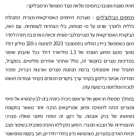
תהיה מוגנת ומגובה בתמיכה מלאה מצד הממשל הרפובליקני.
היחסים הבילטרליים
- מערכת היחסים האמריקאית-מצרית התנהלה
כללית ולאורך שנים על מי מנוחות, בלי הצהרות לעומתיות. עם זאת,
הביקורת האמריקאית על מצרים לגבי סוגיית זכויות האדם בה חזרה לסדר
היום כשממשל ביידן החליט בספטמבר 2023 להתנות כ-320 מיליון דולר
מתוך סכום הסיוע השנתי של 1.3 מיליארד דולר ככל שיובחן שיפור
במדיניות מצרים בהקשר זה, כולל שחרור אסירים פוליטיים. במקביל,
התנהל שיח אינטנסיבי ברמת הנהגות מצרים וארצות הברית, מזכיר
המדינה אנתוני בלינקן בקהיר ערך ביקורים תכופים בקהיר ועמדות תואמו
לנוכח המלחמה ברצועת עזה.
במהלך ממשלו הראשון של טראמפ ניכרה כימיה בינו לבין הנשיא אל-סיסי
ומצרים זכתה לתמיכה וסיוע אמריקאים הרבה יותר מאשר בתקופת
נשיאותו של ברק אובמה. על רקע זה הוסרו סימני שאלה מצרכי
ההצטיידות של הצבא המצרי. הסיוע ניתן ללא התניה פומבית בשיפור מצב
זכויות האדם במצרים, כשהנושא נדון בחדרי חדרים, תוך בקשה מהמשטר