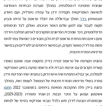
שנהנית מתמיכה דו-מפלגתית. במהלך מערכת הבחירות האחרונה
לנשיאות האמריקאית הקפידה ירדן על עמדה ניטרלית, ועם היוודע
תוצאותיהן
בירך
המלך עבדאללה את דונלד טראמפ על זכייתו והביע
תקווה לעבוד עמו למען שלום האזור ויציבותו. ואולם, לצד הנימוסים
הדיפלומטיים, ניכר שמרבית הפרשנים המקורבים לארמון המלוכה הירדני
אינם רווים נחת מחזרת טראמפ לבית הלבן וסבורים כי ממשלו צפוי להיות
פחות נוח לירדן מאשר הקודם, הן במישור היחסים הבילטרליים והן במישור
מדיניותו המזרח תיכונית.
כהונתו הקודמת של טראמפ זכורה בירדן כתקופה שבה אומנם נשמרו
קשריה הקרובים עם ארצות הברית ולא נרשמה פגיעה בסיוע האמריקאי
לממלכה, אך גם לא התפתח שיח אישי הדוק בין מנהיגי שתי המדינות וירדן
נותרה בשולי מדיניותו המזרח תיכונית של הממשל. לעומת זאת, במהלך
כהונת ביידן חלה התקרבות מסוימת ביחסים: בספטמבר 2022
חתמו
וושינגטון ועמאן על מזכר הבנות רב-שנתי משודרג (2029-2023),
שבמסגרתו הובטח לירדן סיוע כלכלי וצבאי אמריקאי בסיסי של לפחות