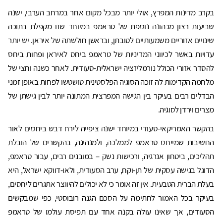
בקרב מדינות המפרץ, אולי יותר מבכל מקום אחר במרחב הערבי, ישנה
שביעות רצון מכהונה נוספת של טראמפ במיוחד שזו מקפלת בתוכה
שינויים אזוריים משמעותיים לטובתן, ובראשן חולשתה של איראן. יש יותר
עדויות באשר לכיווני המדיניות של טראמפ ביחס לאיראן ופחות ביחס
להסדר אזורי הכולל נורמליזציה ישראלית-סעודית. לאחר כשנה וחצי של
מלחמה הקדימות לה זוכה הסוגיה הפלסטינית טושטשו לפחות באופן זמני
הבדלים רבים בעיקר בין הגישה המפרצית המתונה יותר לבין גישתן של
מצרים וירדן לסוגיה.
בהקשר האמריקאי-סעודי במיוחד ישנה ציפייה לירח דבש ביחסים לאור
החשיבות שמייחס טראמפ לממלכה, ולמנהיגה, בהקשרים של הובלת
תהליכים, ביטחון אנרגיה, ורכישות נשק – במובנים רבים, עבור טראמפ,
הדוגל בגישה עסקית של תן-וקח, ערב הסעודית, ולאו-דווקא ישראל, היא
בעלת הברית הטבעית. אין זה אומר כי לא יכולים להיווצר אתגרים ליחסים,
בעיקר בכל האמור לחתימה על הסכם הגנה רובוסטי, כפי שמבקשים
הסעודים, אך שאינו עולה בקנה אחד עם תפיסת עולמו של טראמפ