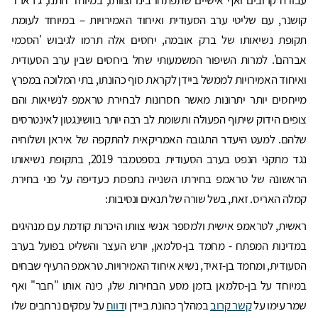
קושנר, עם שליטי ערב הסעודית ואיחוד האמירויות – במיוחד לעומת
תקופת נשיאותו של ברק אובמה, יחסים אלה תרמו לגיבוש 'הסכמי
אברהם'. למרות השיפור המשמעותי שחל ביחסים שבין ערב הסעודית
ואיחוד האמירויות לממשל ביידן לקראת סוף כהונתו, בתי המלוכה במפרץ
מייחסים יותר יתרונות מאשר חסרונות לבחירת טראמפ לנשיאות והם
צופים הידוק שיתוף הפעולה ותשומת לב רבה יותר בוושינגטון לאינטרסים
שלהם. למעט היעדר התגובה האמריקאית להתקפה של איראן ושלוחיה
נגד מתקני הנפט בערב הסעודית בספטמבר 2019, בתקופת נשיאותו
הראשונה של טראמפ בחירתו השנייה נתפסת כעדיפה על פני בחירת
קמלה האריס. זאת, בשל שורה של תנאים ונסיבות:
ראשית, לטראמפ אישית ולמספר אנשי צוותו היכרות קודמת עם מנהיגים
במדינות המפתח - מחמד בן-סלמאן, יורש העצר והשליט בפועל בערב
הסעודית, ומחמד בן-זאיד, נשיא איחוד האמירויות. טראמפ הרעיף שבחים
במיוחד על בן-סלמאן בזמן מסע הבחירות שלו, כינה אותו "חבר" ואף
שמר עימו על
קשר קרוב
במהלך כהונת ביידן ו
דווח
על עסקים נרחבים שלו