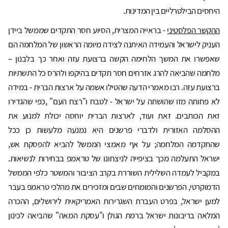
היחסים הבילטרליים בין המדינות.
ההקשר הפלסטיני
- בראייה המצרית, הסיוע חסר התקדים שממשל ביידן
העניק לישראל והעמידה האיתנה לצידה מיומה הראשון של המלחמה הם
שאפשרו את המשך הלחימה הקשה ברצועת עזה ואחר כך בלבנון –
מלחמה שהביאה להרג אזרחים חסר תקדים בהיקפו ולהרס כל התשתיות
ברצועת עזה. רבו מאמרי הדעה שהטילו אשמה על ארצות הברית - במידה
לא פחותה מזו שהושתה על ישראל - לטבח ו"רצח העם" ,כפי שהגדירו
זאת הכותבים. זאת ועוד, לארצות הברית יוחסה יכולת למנוע את
ההסלמה האזורית ולדברי פרשנים היא נמנעה מלעשות כן ככל
שהתקדמה המלחמה; על אף מאמצי הממשל להביא להפסקת אש,
ישראל התעלמה מכך בציפייה לניצחונו של טראמפ בבחירות לנשיאות.
במקביל לעמדה השלילית השוררת בקרב הציבור והמשטר כלפי הממשל
הדמוקרטי, הפרשנים והמומחים שבים ומזכירים את מהלכי טראמפ בעבר
למען ישראל, בפרט העברת השגרירות האמריקאית לירושלים, ההכרה
המלאה בריבונות ישראל ברמת הגולן ו"עסקת המאה" שהביאה לכינון