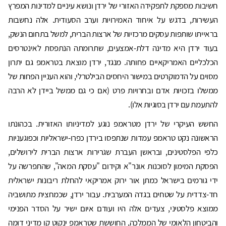
חשיבות מספקת לתפקידה האזורי של ירדן ונושא עיניים למדינות המפרץ
העשירות, בדגש על איחוד האמירויות וערב הסעודית. אלה נחשבות
בראייתו שותפות עסקים מרכזיות של ארצות הברית, למשל בתחום הנשק,
בעוד ירדן היא מדינה דלת-אמצעים, שתרומתה הנתפסת לאינטרסים
הכלכליים האמריקאיים פחותה. מנגד, ירדן מוצאת בטראמפ גם יתרון
מסוים על הדמוקרטים במישור היחסים הבילטרלי, והוא העניין הפחות של
ממשלו בזכויות אדם ובחרויות פרט (אם כי גם ממשל ביידן לא הרבה
להתעמת עם ירדן בסוגיות אלו).
החשש העיקרי של ירדן מטראמפ נוגע למדיניותו האזורית. בכהונתו
הראשונה נקט טראמפ עמדות שנתפסו בירדן כפרו-ישראליות וכפוגעניות
כלפי הפלסטינים, ובראשן העברת שגרירות ארצות הברית לירושלים,
הפסקת המימון לסוכנות אונר"א וקידום "עסקת המאה", שהתפרשה על
ידי גורמים בישראל כמתן אור ירוק אמריקאי להחלת ריבונות ישראלית
חד-צדדית על שטחים בגדה המערבית. עבור ירדן, שכמחצית מתושביה
ממוצא פלסטיני, צעדים אלה היו ועודם איום ישיר על הסדר הפנימי
והביטחון הלאומי של הממלכה, החוששת שטראמפ ינקוט קו מדיני דומה