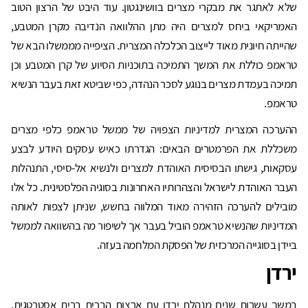
שלא לאתגר את מבקרי מצרים בוושינגטון. עוד היבט של הרצון הטוב
האמריקאי ביחס למצרים היה מתן ההלוואה הנדיבה מקרן המטבע,
שהייתה חיונית מאוד לייצוב הכלכלה המצרית. הציפייה מממשלו הבא של
טראמפ כוללת את המשך התמיכה בתוכניות הסיוע של קרן המטבע וכן
תמיכה בעמדת מצרים בנוגע לסכר הנהדה, כפי שביטא זאת בעבר הנשיא
טראמפ.
ההערכה המצרית למדיניות הצפויה של ממשל טראמפ כלפי מצרים
משכללת את הפרמטרים הבאים: הגדרתו כאיש עסקים היודע לבצע
עסקאות, גישתו הבסיסית האוהדת למצרים ולנשיא אל-סיסי, התנהלות
העבר האוהדת לישראל והצהרותיו האחרונות בסוגיה הפלסטינית. כל אלו
מובילים להערכה הזהירה מאוד המלווה בחשש, שניתן לצפות לאותה
המדיניות שהנשיא טראמפ הוביל בעבר אך לשיפור מה בהשוואה לממשל
ביידן בסוגייה המרכזית של הפסקת המלחמה בעזה.
ירדן
במשך עשרות שנים מנהלת ירדן עם ארצות הברית ברית אסטרטגית,