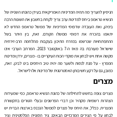
הניסיון להעריך מה תהיה המדיניות האמריקאית בעידן כהונתו השנייה של
הנשיא טראמפ ביחס למדינות ערב צריך לקחת בחשבון את השונות הרבה
ביניהן, ואת העובדה שדפוסי המדיניות של ממשל טראמפ החדש לא
יתאמו בהכרח את דפוסי ממשלו הקודם. זאת, בין היתר בשל
ההתפתחויות שנרשמו במזרח התיכון בעקבות מהלחמה הרב-זירתית
שישראל מעורבת בה מאז ה-7 באוקטובר 2023. המרחב הערבי אינו
מקשה אחת ויש לבחון את מוקדי הכוח העיקריים בו - מצרים, ירדן ומדינות
המפרץ - על מנת לנסות ולשער מה יהיה טיב היחסים בינו לבינן. זאת,
כמובן, גם על רקע חשיבותן האסטרטגית של מדינות אלו לישראל.
מצרים
מצרים צופה בחשש לתחילתה של כהונת הנשיא טראמפ, כפי שמעידות
הצהרות רשמיות מקהיר וכן דברי הפרשנים ובעלי הטורים בתקשורת
המצרית. ככלל, את היחס של מצרים לממשל הנכנס בארצות הברית יש
לבחון על פי הצירים המרכזיים הבאים: ציר הסוגייה הפלסטינית וציר