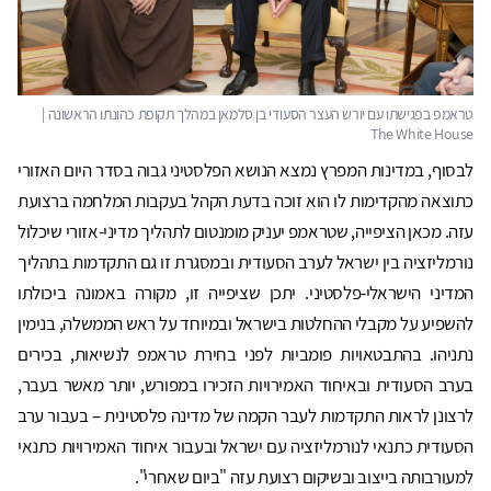
לבסוף, במדינות המפרץ נמצא הנושא הפלסטיני גבוה בסדר היום האזורי
כתוצאה מהקדימות לו הוא זוכה בדעת הקהל בעקבות המלחמה ברצועת
עזה. מכאן הציפייה, שטראמפ יעניק מומנטום לתהליך מדיני-אזורי שיכלול
נורמליזציה בין ישראל לערב הסעודית ובמסגרת זו גם התקדמות בתהליך
המדיני הישראלי-פלסטיני. יתכן שציפייה זו, מקורה באמונה ביכולתו
להשפיע על מקבלי ההחלטות בישראל ובמיוחד על ראש הממשלה, בנימין
נתניהו. בהתבטאויות פומביות לפני בחירת טראמפ לנשיאות, בכירים
בערב הסעודית ובאיחוד האמירויות הזכירו במפורש, יותר מאשר בעבר,
לרצונן לראות התקדמות לעבר הקמה של מדינה פלסטינית – בעבור ערב
הסעודית כתנאי לנורמליזציה עם ישראל ובעבור איחוד האמירויות כתנאי
למעורבותה בייצוב ובשיקום רצועת עזה "ביום שאחרי".