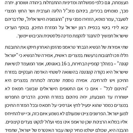
העצמתה, וגם כלפי ממשלתה ומדיניות ההתנחלות ביהודה ושומרון. יתרה
מכך, מומחים בכירים, ביניהם מזכ"ל הליגה הערבית ושר החוץ המצרי
לשעבר, עמר מוסא, הזהירו מפני עידן "ההגמוניה הישראלית", שלדבריהם
יבוא לידי ביטוי בכפיית רצון ישראל על המזרח התיכון. בנוסף העריכו
שישראל תמשיך להתנגד להקמת מדינה פלסטינית והכיבוש יימשך.
שתי אמירות של הנשיא הנבחר טראמפ מהזמן האחרון חיזקו את התובנות
הללו וזכו לתגובות נרעשות במצרים: ראשית, אמירה של הנשיא כי "ישראל
קטנה" – במהלך קמפיין הבחירות, ב-16 באוגוסט, אמר המועמד לנשיאות
שישראל היא נקודה קטנטנה בהשוואה לשטחי האדמה הענקיים במזרח
התיכון ויש להרחיבה. אמירה נוספת שזכתה לכותרות במצרים היא
"גיהינום לכל" - איום כי אם החטופים הישראלים שבשבי חמאס לא
ישוחררו עד השבעתו, יהיה גיהינום במזרח התיכון. הדברים התפרשו
במצרים כמסר שהוא יפעיל לחץ אגרסיבי על חמאס ובכל המזרח התיכון
למען ישראל. הפרשנים ציינו שמעולם לא נשמע איום כזה, וכי יש להתייחס
אליו במלוא הרצינות שכן טראמפ אינו צפוי ועלול לנקוט צעדים קיצוניים.
ההבנה היא, שכולם ישלמו מחיר קשה עבור האינטרס של ישראל, שתמיד