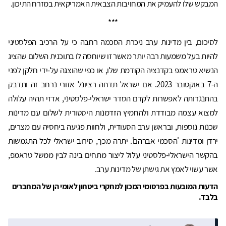
המבקש שלו להעמיק את המחויבות הצבאית האמריקאית במזרח התיכון.
***
לסיכום, בין מדינות ערב ניכרת הסכמה רחבה כי על הרכיב הפלסטיני
להיות בעל משמעות רבה יותר מאשר זו שיוחסה לו בתוכנית השלום שהציג
הנשיא טראמפ בקדנציה הקודמת שלו, או כפי שהוצגה על-ידי חלקן לפני
ה-7 באוקטובר 2023. אם ישראל תדחה רציונל אזורי נרחב זה ותדבק
בהתנגדותה לאפשרות לקדם הסדר ישראלי-פלסטיני, אדזי תהיה עלולה
למצוא עצמה מבודדת ולהחמיץ הזדמנות היסטורית לשלום עם מדינות
שכנות נוספות, ובראשן ערב הסעודית, ולחוות פגיעה ביחסיה עם מצרים,
ירדן ומדינות 'הסכמי אברהם'. יתרה מכך, סירוב ישראלי לכל התגמשות
בהקשר הישראלי-פלסטיני עלול ליצור מתחים בינה לבין ממשל טראמפ,
אשר עשוי לאמץ את גישתן של מדינות ערב.
הדעות המובעות בפרסומי המכון למחקרי ביטחון לאומי הן של המחברים
בלבד.