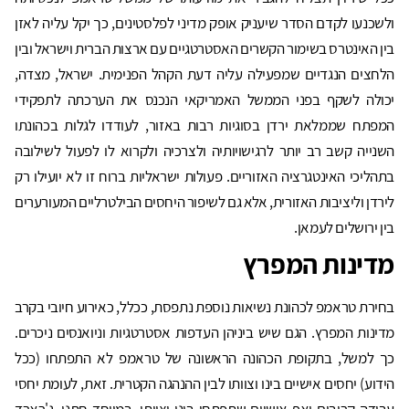
ולשכנעו לקדם הסדר שיעניק אופק מדיני לפלסטינים, כך יקל עליה לאזן
בין האינטרס בשימור הקשרים האסטרטגיים עם ארצות הברית וישראל ובין
הלחצים הנגדיים שמפעילה עליה דעת הקהל הפנימית. ישראל, מצדה,
יכולה לשקף בפני הממשל האמריקאי הנכנס את הערכתה לתפקידי
המפתח שממלאת ירדן בסוגיות רבות באזור, לעודדו לגלות בכהונתו
השנייה קשב רב יותר לרגישויותיה ולצרכיה ולקרוא לו לפעול לשילובה
בתהליכי האינטגרציה האזוריים. פעולות ישראליות ברוח זו לא יועילו רק
לירדן וליציבות האזורית, אלא גם לשיפור היחסים הבילטרליים המעורערים
בין ירושלים לעמאן.
מדינות המפרץ
בחירת טראמפ לכהונת נשיאות נוספת נתפסת, ככלל, כאירוע חיובי בקרב
מדינות המפרץ. הגם שיש ביניהן העדפות אסטרטגיות וניואנסים ניכרים.
כך למשל, בתקופת הכהונה הראשונה של טראמפ לא התפתחו (ככל
הידוע) יחסים אישיים בינו וצוותו לבין ההנהגה הקטרית. זאת, לעומת יחסי
עבודה קרובים ואף אישיים שתפתחו בינו וצוותו, במיוחד חתנו, ג'רארד