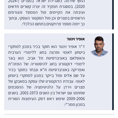
החוץ שירתה כשגרירת ישראל במצרים (2024-
2020). במסגרת תפקיד זה יצרה קשרים חדשים
ועיבתה את הקיימים מול הממסד והגורמים
הרשמיים במצרים וכן מול הסקטור העסקי, ובתוך
כך יזמה מספר פרויקטים בתחום הכלכלי.
אופיר וינטר
ד"ר אופיר וינטר הוא חוקר בכיר במכון למחקרי
ביטחון לאומי ומרצה בחוג ללימודי הערבית
והאסלאם באוניברסיטת תל אביב. הוא בוגר
לימודי דוקטורט בחוג להיסטוריה של המזה"ת
ואפריקה באוניברסיטת ת"א ונבחר כחוקר בכיר
על שם אליס ופול בייקר במכון למחקרי ביטחון
לאומי. עבודת הדוקטורט שלו עסקה במאבקן של
מצרים וירדן על הלגיטימציה של ההסכמים
שחתמו עם ישראל בין השנים 2001-1973. בשנים
2009-2006 שימש ראש דסק העיתונות הסורית
במכון ממר"י.