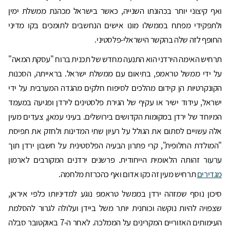
ואף קיצוני יותר בכהונתו השנייה, כאשר בישראל מכהנת ממשלת ימין
ולתפקידי מפתח בממשלו מונו אישים הנחשבים לתומכים בקו מדיני
החופף לזה שלה בהקשר הישראלי-פלסטיני.
תרחיש האימה הירדני הוא התנעה מחדש של תכנית ברוח "עסקת המאה"
על ידי ממשל טראמפ, בתיאום עם ממשלת ישראל. בראייתה, הסכנות
הקונקרטיות הן קידום מהלכים לסיפוח חלקים מהגדה המערבית על ידי
ישראל, עידוד ישיר או עקיף של הגירת פלסטינים לירדן ופגיעה במעמד
המיוחד של ירדן במקומות הקדושים בירושלים. בעיני עמאן, צעדים מעין
אלה עשויים לסתום את הגולל על רעיון שתי המדינות ולחזק את תפיסת
"המולדת החלופית", קרי פתרון הבעיה הפלסטינית על חשבון ירדן תוך
ערעור זהותה הלאומית הייחודית. פרשנים ירדנים המקורבים לארמון
מגדירים
תרחיש מעין זה כקו אדום ואף כהכרזת מלחמה.
סיכון נוסף שמזהה ירדן בממשל טראמפ נוגע למדיניותו כלפי איראן,
שצפויה להיות נוקשה וכוחנית יותר משל ביידן ועלולה לגרור להסלמת
העימותים האזוריים המקרינים על הממלכה. לאחר ה-7 באוקטובר סבלה