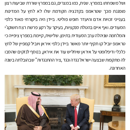
ושל משפחתו במפרץ. שנית, כמו במצרים, גם במפרץ שוררת שביעות רצון
מופגנת מכך שטראמפ בקדנציה הקודמת שלו לא לחץ על המדינות
בענייני זכויות אדם והיעדר חופש פוליטי. ביידן היה ביקורתי מאוד כלפי
הסעודים. ואף איים בהטלת סנקציות, בעיקר על רקע פרשת רצח חשוקג'י
והמלחמה שניהלה ערב הסעודית בתימן. שלישית, קיימת במפרץ ציפייה כי
טראמפ יוביל קו תקיף יותר מאשר ביידן כלפי איראן ויוביל קמפיין של לחץ
כלכלי ודיפלומטי על איראן שיחליש עוד את איראן, בנוסף לנזקים שהסבו
לה מתקפות שבצעה ישראל נגדה ונגד ,ציר ההתנגדות" שבהובלתה בשנה
האחרונה.