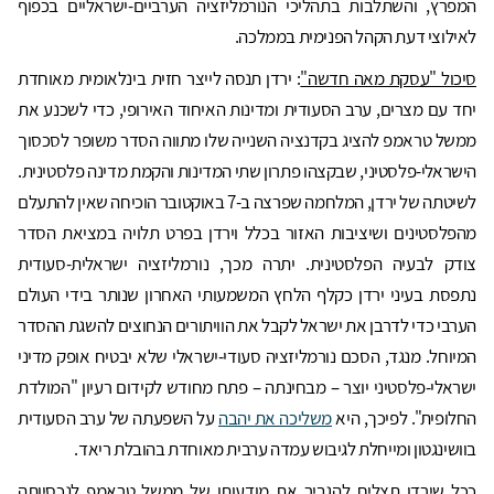
המפרץ, והשתלבות בתהליכי הנורמליזציה הערביים-ישראליים בכפוף
לאילוצי דעת הקהל הפנימית בממלכה.
סיכול "עסקת מאה חדשה"
: ירדן תנסה לייצר חזית בינלאומית מאוחדת
יחד עם מצרים, ערב הסעודית ומדינות האיחוד האירופי, כדי לשכנע את
ממשל טראמפ להציג בקדנציה השנייה שלו מתווה הסדר משופר לסכסוך
הישראלי-פלסטיני, שבקצהו פתרון שתי המדינות והקמת מדינה פלסטינית.
לשיטתה של ירדן, המלחמה שפרצה ב-7 באוקטובר הוכיחה שאין להתעלם
מהפלסטינים ושיציבות האזור בכלל וירדן בפרט תלויה במציאת הסדר
צודק לבעיה הפלסטינית. יתרה מכך, נורמליזציה ישראלית-סעודית
נתפסת בעיני ירדן כקלף הלחץ המשמעותי האחרון שנותר בידי העולם
הערבי כדי לדרבן את ישראל לקבל את הוויתורים הנחוצים להשגת ההסדר
המיוחל. מנגד, הסכם נורמליזציה סעודי-ישראלי שלא יבטיח אופק מדיני
ישראלי-פלסטיני יוצר – מבחינתה – פתח מחודש לקידום רעיון "המולדת
החלופית". לפיכך, היא
משליכה את יהבה
על השפעתה של ערב הסעודית
בוושינגטון ומייחלת לגיבוש עמדה ערבית מאוחדת בהובלת ריאד.
ככל שירדן תצליח להגביר את מודעותו של ממשל טראמפ לנכסיותה