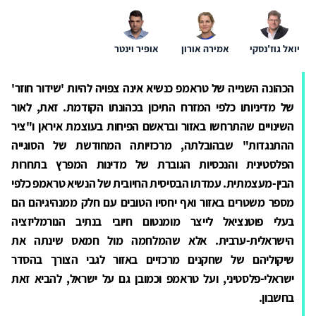
יואל גוז'נסקי
אמירה אורון
אופיר וינטר
הכהונה השנייה של טראמפ כנשיא אינה צפויה להיות 'שידור חוזר'
של מדיניותו כלפי המזרח התיכון בכהונתו הקודמת. זאת, לאור
השינויים שהתרחשו באזור ובראשם הפיחות בעוצמת איראן ו"ציר
ההתנגדות" שבהובלתה, מרכזיותה המחודשת של הסוגייה
הפלסטינית והנכסיות הגוברת של מדינות המפרץ בתחרות
הבין-מעצמתית. עמדתו הבסיסית החיובית של הנשיא טראמפ כלפי
מספר משטרים באזור ואף יחסיו הטובים עם חלק ממנהיגיהם הם
בעלי פוטנציאל לייצר מומנטום חיובי בנתיב הנורמליזציה
הישראלית-ערבית. אלא שהמלחמה מול חמאס שינתה את
שיקוליהם של שחקנים מרכזיים באזור לגבי הצורך בהסדר
ישראלי-פלסטיני, ועל טראמפ וכמובן גם על ישראל, להביא זאת
בחשבון.