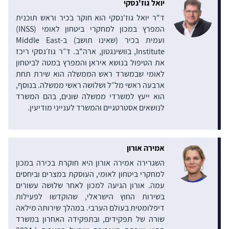
יואל גוז'נסקי
ד"ר יואל גוז'נסקי הוא חוקר בכיר וראש תוכנית
המפרץ במכון למחקרי ביטחון לאומי (INSS)
ועמית בכיר (שאינו תושב) ב-Middle East
Institute, בוושינגטון, ארה"ב. ד״ר גוז׳נסקי ריכז
את הטיפול בנושא איראן והמפרץ במטה לביטחון
לאומי שבמשרד ראש הממשלה הוא שירת תחת
ארבעה ראשי מל״ל ושלושה ראשי ממשלה. בנוסף,
הוא ייעץ למשרדי ממשלה שונים, בהם המשרד
לנושאים אסטרטגיים והמשרד לענייני מודיעין.
אמירה אורון
השגרירה אמירה אורון היא חוקרת בכירה במכון
למחקרי ביטחון לאומי, העוסקת במצרים וביחסים
עמה. אורון הגיעה למכון לאחר שלושה עשורים
בשירות החוץ הישראלי, שהוקדשו לפעילות
דיפלומטית בעולם הערבי. במהלך שירותה מילאה
שורה של תפקידים, ובתפקידה האחרון במשרד