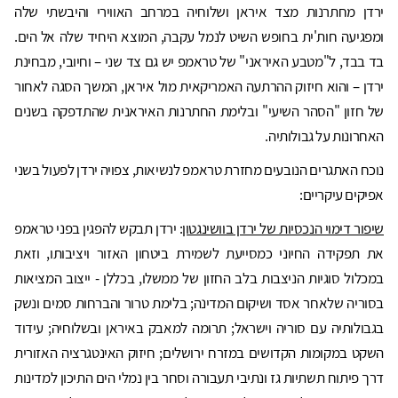
ירדן מחתרנות מצד איראן ושלוחיה במרחב האווירי והיבשתי שלה
ומפגיעה חות'ית בחופש השיט לנמל עקבה, המוצא היחיד שלה אל הים.
בד בבד, ל"מטבע האיראני" של טראמפ יש גם צד שני – וחיובי, מבחינת
ירדן – והוא חיזוק ההרתעה האמריקאית מול איראן, המשך הסגה לאחור
של חזון "הסהר השיעי" ובלימת החתרנות האיראנית שהתדפקה בשנים
האחרונות על גבולותיה.
נוכח האתגרים הנובעים מחזרת טראמפ לנשיאות, צפויה ירדן לפעול בשני
אפיקים עיקריים:
שיפור דימוי הנכסיות של ירדן בוושינגטון
: ירדן תבקש להפגין בפני טראמפ
את תפקידה החיוני כמסייעת לשמירת ביטחון האזור ויציבותו, וזאת
במכלול סוגיות הניצבות בלב החזון של ממשלו, בכללן - ייצוב המציאות
בסוריה שלאחר אסד ושיקום המדינה; בלימת טרור והברחות סמים ונשק
בגבולותיה עם סוריה וישראל; תרומה למאבק באיראן ובשלוחיה; עידוד
השקט במקומות הקדושים במזרח ירושלים; חיזוק האינטגרציה האזורית
דרך פיתוח תשתיות גז ונתיבי תעבורה וסחר בין נמלי הים התיכון למדינות