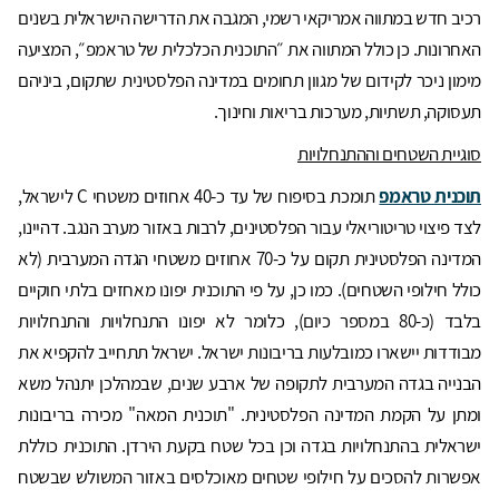
רכיב חדש במתווה אמריקאי רשמי, המגבה את הדרישה הישראלית בשנים
האחרונות. כן כולל המתווה את ״התוכנית הכלכלית של טראמפ״, המציעה
מימון ניכר לקידום של מגוון תחומים במדינה הפלסטינית שתקום, ביניהם
תעסוקה, תשתיות, מערכות בריאות וחינוך.
סוגיית השטחים וההתנחלויות
תוכנית טראמפ
תומכת בסיפוח של עד כ-40 אחוזים משטחי C לישראל,
לצד פיצוי טריטוריאלי עבור הפלסטינים, לרבות באזור מערב הנגב. דהיינו,
המדינה הפלסטינית תקום על כ-70 אחוזים משטחי הגדה המערבית (לא
כולל חילופי השטחים). כמו כן, על פי התוכנית יפונו מאחזים בלתי חוקיים
בלבד (כ-80 במספר כיום), כלומר לא יפונו התנחלויות והתנחלויות
מבודדות יישארו כמובלעות בריבונות ישראל. ישראל תתחייב להקפיא את
הבנייה בגדה המערבית לתקופה של ארבע שנים, שבמהלכן יתנהל משא
ומתן על הקמת המדינה הפלסטינית. "תוכנית המאה" מכירה בריבונות
ישראלית בהתנחלויות בגדה וכן בכל שטח בקעת הירדן. התוכנית כוללת
אפשרות להסכים על חילופי שטחים מאוכלסים באזור המשולש שבשטח