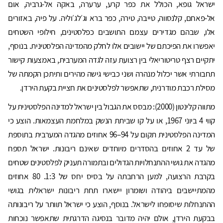
ישראל גופא, הכולל את כפר קרע, ערערה, באקה אל-גרביה, אום
אל-פאחם, קלנסווה, טייבה, טירה, כפר ברא וג׳לג׳וליה. על פיה, באזורים
אלו, שבהם מגדירים עצמם התושבים כפלסטינים, חילופי השטחים
יאפשרו את הפיכתם של יישובים אלו לחלק מהמדינה הפלסטינית. בנוסף,
יתקיים רצף טריטוריאלי בין רצועת עזה לגדה המערבית, באמצעות קישור
תחבורתי אשר יכלול מנהרה ושני כבישי גישה מהירים ותיתכן הקמתה של
מסילת רכבת מודרנית, שתאפשר לפלסטינים את חציית בקעת הירדן.
מתווה קלינטון (2000): מבסס את הגבול בין ישראל למדינה הפלסטינית על
קווי 4 ביוני 1967, או על קו שביתת הנשק במלחמת העצמאות. הוצע כי
המדינה הפלסטינית תקום על 94–96 אחוזים מהגדה המערבית בתוספת
של עד 2 אחוזים בהסדרים מיוחדים שאינם ריבונות. ישראל תספח
מהגדה את גושי ההתנחלויות הגדולים ובתמורה תעניק לפלסטינים שטחים
בקרבת הרצועה, למען הרחבתה על בסיס יחס של 1:3. 80 אחוזים
מהמתיישבים ביהודה ושומרון יישארו תחת ריבונות ישראלית בגושי
ההתנחלות שיסופחו לישראל. בנוסף, הוצע כי ישראל תוותר על ריבונותה
בבקעת הירדן, אולם יהיה מדובר בנסיגה הדרגתית שתאפשר נוכחות