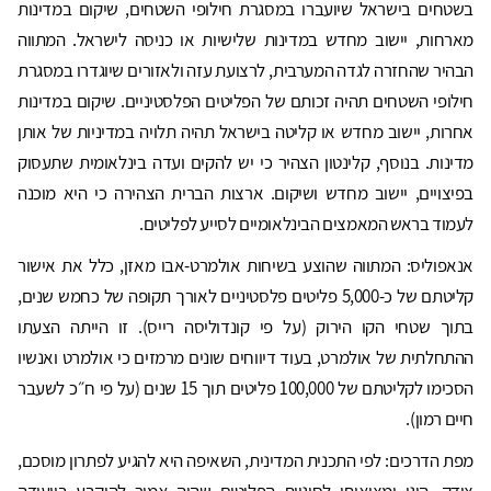
בשטחים בישראל שיועברו במסגרת חילופי השטחים, שיקום במדינות
מארחות, יישוב מחדש במדינות שלישיות או כניסה לישראל. המתווה
הבהיר שהחזרה לגדה המערבית, לרצועת עזה ולאזורים שיוגדרו במסגרת
חילופי השטחים תהיה זכותם של הפליטים הפלסטיניים. שיקום במדינות
אחרות, יישוב מחדש או קליטה בישראל תהיה תלויה במדיניות של אותן
מדינות. בנוסף, קלינטון הצהיר כי יש להקים ועדה בינלאומית שתעסוק
בפיצויים, יישוב מחדש ושיקום. ארצות הברית הצהירה כי היא מוכנה
לעמוד בראש המאמצים הבינלאומיים לסייע לפליטים.
אנאפוליס: המתווה שהוצע בשיחות אולמרט-אבו מאזן, כלל את אישור
קליטתם של כ-5,000 פליטים פלסטיניים לאורך תקופה של כחמש שנים,
בתוך שטחי הקו הירוק (על פי קונדוליסה רייס). זו הייתה הצעתו
ההתחלתית של אולמרט, בעוד דיווחים שונים מרמזים כי אולמרט ואנשיו
הסכימו לקליטתם של 100,000 פליטים תוך 15 שנים (על פי ח״כ לשעבר
חיים רמון).
מפת הדרכים: לפי התכנית המדינית, השאיפה היא להגיע לפתרון מוסכם,