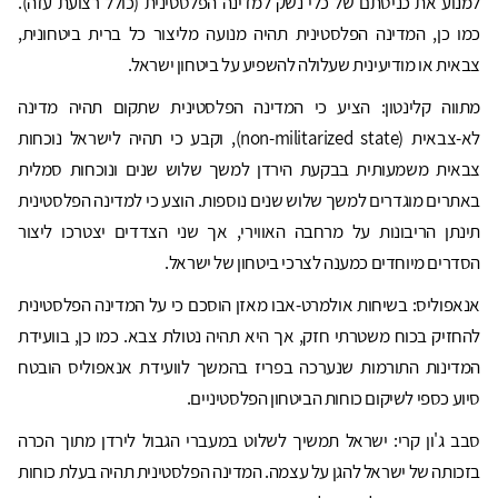
למנוע את כניסתם של כלי נשק למדינה הפלסטינית (כולל רצועת עזה).
כמו כן, המדינה הפלסטינית תהיה מנועה מליצור כל ברית ביטחונית,
צבאית או מודיעינית שעלולה להשפיע על ביטחון ישראל.
מתווה קלינטון: הציע כי המדינה הפלסטינית שתקום תהיה מדינה
לא-צבאית (non-militarized state), וקבע כי תהיה לישראל נוכחות
צבאית משמעותית בבקעת הירדן למשך שלוש שנים ונוכחות סמלית
באתרים מוגדרים למשך שלוש שנים נוספות. הוצע כי למדינה הפלסטינית
תינתן הריבונות על מרחבה האווירי, אך שני הצדדים יצטרכו ליצור
הסדרים מיוחדים כמענה לצרכי ביטחון של ישראל.
אנאפוליס: בשיחות אולמרט-אבו מאזן הוסכם כי על המדינה הפלסטינית
להחזיק בכוח משטרתי חזק, אך היא תהיה נטולת צבא. כמו כן, בוועידת
המדינות התורמות שנערכה בפריז בהמשך לוועידת אנאפוליס הובטח
סיוע כספי לשיקום כוחות הביטחון הפלסטיניים.
סבב ג'ון קרי: ישראל תמשיך לשלוט במעברי הגבול לירדן מתוך הכרה
בזכותה של ישראל להגן על עצמה. המדינה הפלסטינית תהיה בעלת כוחות