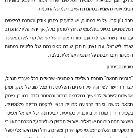
צודק, הוגן ומציאותי לסוגיית הפליטים שהיה אמור להיקבע בוועידה
הבינלאומית השנייה במסגרת השלב השני של התוכנית.
סבב ג'ון קרי: על פי המתווה, יש להעניק פתרון צודק ומוסכם לפליטים
הפלסטיניים בסיוע בינלאומי שנחוץ לפתרון כולל, אך יהיה עליו להתכתב
עם פתרון שתי המדינות ועם יסודות אופייה של ישראל, קרי לא תתאפשר
שיבה לישראל. עם זאת, תיתכן שיבה מצומצמת של פליטים כמחווה
הומניטרית בהתבסס על הסכמה ישראלית בלבד.
סוגיית הביטחון
"תוכנית המאה" תומכת בשליטה ביטחונית-ישראלית בכל מעברי הגבול,
לצד הדרישה לפירוקה של המדינה הפלסטינית מכל סוג של נשק, ומתן
אפשרות לישראל להמשיך במלחמה בטרור ובהסתה נגדה. כמו כן, פירוק
חמאס מנשקו ופירוז הרצועה מהווים תנאי להקמת מדינה פלסטינית.
בקעת הירדן מוגדרת בתוכנית כקריטית לביטחונה של ישראל ולפיכך
תישאר תחת ריבונות ישראלית. ישראל תחזיק בשליטה על המרחב האווירי
והספקטרום האלקטרומגנטי מקו הירדן ומערבה. חיל הים הישראלי יפעל