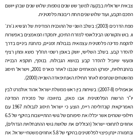
צבאית ישראלית בבקעה למשך שש שנים נוספות: שלוש שנים שבהן ייושם
הסכם הקבע, ועוד שלוש שנים תחת ריבונות פלסטינית.
מפת הדרכים (2003): בשלב השני של התוכנית המדינית של הנשיא ג׳ורג׳
וו. בוש והקוורטט הבינלאומי למזרח התיכון, יתמקדו המאמצים באפשרות
להקמת מדינה פלסטינית עצמאית בגבולות זמניים, כתחנת ביניים בדרך
להסדר קבע. בשלב השלישי, יושק באופן רשמי תהליך משא ומתן רציף
ומעשי שיוביל להסדר קבע בנושא הגבולות. בנוסף, תוקפא הבנייה
בהתנחלויות, יפורקו המאחזים שנבנו לאחר מארס 2001, וישראל תיסוג
מהשטחים שנתפסו לאחר תחילת האנתיפאדה השנייה (2000).
אנאפוליס (2007-8): בשיחות בין ראש ממשלת ישראל אהוד אולמרט לבין
יו"ר הרשות הפלסטינית אבו מאזן, בתיווכה של מזכירת המדינה
האמריקאית קונדוליסה רייס, הוצע כי ישראל תיסוג לגבולות 1967 עם
חילופי שטחים אשר יכללו את סיפוחם של גושי ההתיישבות בהיקף של 6.5
אחוזים לתחומי ישראל (הכוללים את שלושת גושי ההתנחלויות הגדולים),
ובתמורה יינתן פיצוי לפלסטינים בהיקף של 5.8 אחוזים משטחי ישראל. את