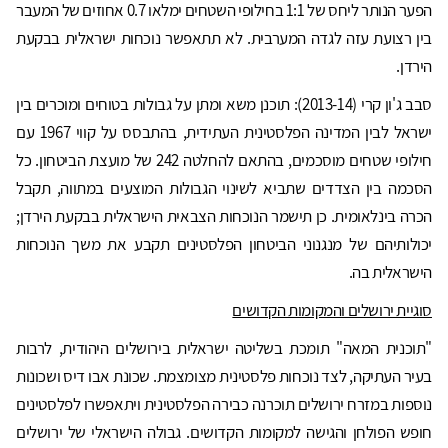
הפער הנותר ליחס של 1:1 בחילופי השטחים ימלאו 0.7 אחוזים של המעבר
בין רצועת עזה לגדה המערבית. לא תתאפשר נוכחות ישראלית בבקעת
הירדן.
סבב ג'ון קרי (2013-14): תוכנן משא ומתן על גבולות בטוחים ומוכרים בין
ישראל לבין המדינה הפלסטינית העתידית, בהתבסס על קווי 1967 עם
חילופי שטחים מוסכמים, בהתאם להחלטה 242 של מועצת הביטחון. כל
הסכמה בין הצדדים שתביא לשינוי הגבולות המוצעים במתווה, תקבל
הכרה בינלאומית. כן תישמר הנוכחות הצבאית הישראלית בבקעת הירדן;
יכולותיהם של מנגנוני הביטחון הפלסטינים תקבע את משך הנוכחות
הישראלית בה.
סוגיית ירושלים והמקומות הקדושים
"תוכנית המאה" תומכת בשליטה ישראלית בירושלים היהודית, לרבות
בעיר העתיקה, לצד נוכחות פלסטינית מצומצמת. שכונת אבו דיס ושכונות
נוספות במזרח ירושלים תוכרנה כבירה הפלסטינית ויתאפשרו לפלסטינים
חופש הפולחן והגישה למקומות הקדושים. גבולה הישראלי של ירושלים