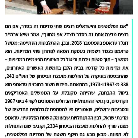
"אם הפלסטינים והישראלים רוצים שתי מדינות זה בסדר, אם הם
רוצים מדינה אחת זה בסדר מצדי. אני מתווך", אמר נשיא ארה"ב
דונלד טראמפ בספטמבר 2018. ובכן, ההתלבטות הסתיימה: ממשל
טראמפ נצמד רשמית בעסקת המאה לפתרון שתי המדינות. הוא
ממשיך – תוך סטיות ניכרות וביטול כל האיזונים הפנימיים במדיניות –
את מדיניות כל קודמיו בבית הלבן בחמשת העשורים האחרונים,
שהתבססה בעיקרה על החלטות מועצת הביטחון של האו"ם 242,
338 מ-1967 ו-1973, בהתאמה. חידוש חשוב בתוכנית טראמפ הוא
ביטול ההבחנה, שהייתה מקובלת על הממשלים האמריקאים
הקודמים, בין גושי ההתנחלויות הגדולים הסמוכים לקווי 4 ביוני 1967
ובסביבות ירושלים, שאמורים היו להסתפח לגבולותיה החדשים של
מדינת ישראל, לבין ההתנחלויות שבעומק השטח הפלסטיני. טראמפ
מפנה עורף להחלטת מועצת הביטחון 2334, וקובע: שום התנחלות
לא תפונה. מכאן נובע גם היקף השטח של המדינה הפלסטינית,