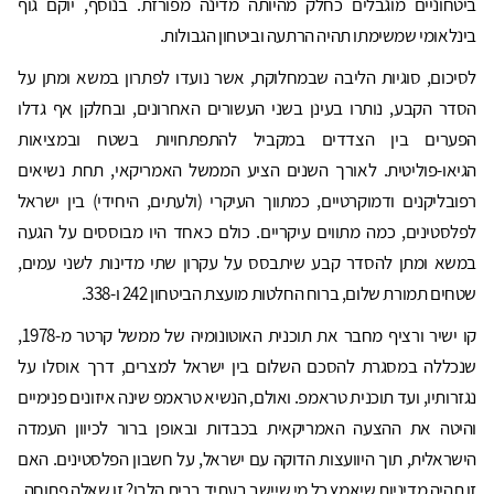
ביטחוניים מוגבלים כחלק מהיותה מדינה מפורזת. בנוסף, יוקם גוף
בינלאומי שמשימתו תהיה הרתעה וביטחון הגבולות.
לסיכום, סוגיות הליבה שבמחלוקת, אשר נועדו לפתרון במשא ומתן על
הסדר הקבע, נותרו בעינן בשני העשורים האחרונים, ובחלקן אף גדלו
הפערים בין הצדדים במקביל להתפתחויות בשטח ובמציאות
הגיאו-פוליטית. לאורך השנים הציע הממשל האמריקאי, תחת נשיאים
רפובליקנים ודמוקרטיים, כמתווך העיקרי (ולעתים, היחידי) בין ישראל
לפלסטינים, כמה מתווים עיקריים. כולם כאחד היו מבוססים על הגעה
במשא ומתן להסדר קבע שיתבסס על עקרון שתי מדינות לשני עמים,
שטחים תמורת שלום, ברוח החלטות מועצת הביטחון 242 ו-338.
קו ישיר ורציף מחבר את תוכנית האוטונומיה של ממשל קרטר מ-1978,
שנכללה במסגרת להסכם השלום בין ישראל למצרים, דרך אוסלו על
נגזרותיו, ועד תוכנית טראמפ. ואולם, הנשיא טראמפ שינה איזונים פנימיים
והיטה את ההצעה האמריקאית בכבדות ובאופן ברור לכיוון העמדה
הישראלית, תוך היוועצות הדוקה עם ישראל, על חשבון הפלסטינים. האם
זו תהיה מדיניות שיאמץ כל מי שיישב בעתיד בבית הלבן? זו שאלה פתוחה.