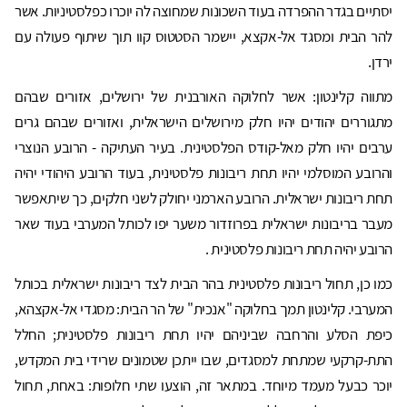
יסתיים בגדר ההפרדה בעוד השכונות שמחוצה לה יוכרו כפלסטיניות. אשר
להר הבית ומסגד אל-אקצא, יישמר הסטטוס קוו תוך שיתוף פעולה עם
ירדן.
מתווה קלינטון: אשר לחלוקה האורבנית של ירושלים, אזורים שבהם
מתגוררים יהודים יהיו חלק מירושלים הישראלית, ואזורים שבהם גרים
ערבים יהיו חלק מאל-קודס הפלסטינית. בעיר העתיקה - הרובע הנוצרי
והרובע המוסלמי יהיו תחת ריבונות פלסטינית, בעוד הרובע היהודי יהיה
תחת ריבונות ישראלית. הרובע הארמני יחולק לשני חלקים, כך שיתאפשר
מעבר בריבונות ישראלית בפרוזדור משער יפו לכותל המערבי בעוד שאר
הרובע יהיה תחת ריבונות פלסטינית .
כמו כן, תחול ריבונות פלסטינית בהר הבית לצד ריבונות ישראלית בכותל
המערבי. קלינטון תמך בחלוקה "אנכית" של הר הבית: מסגדי אל-אקצהא,
כיפת הסלע והרחבה שביניהם יהיו תחת ריבונות פלסטינית; החלל
התת-קרקעי שמתחת למסגדים, שבו ייתכן שטמונים שרידי בית המקדש,
יוכר כבעל מעמד מיוחד. במתאר זה, הוצעו שתי חלופות: באחת, תחול