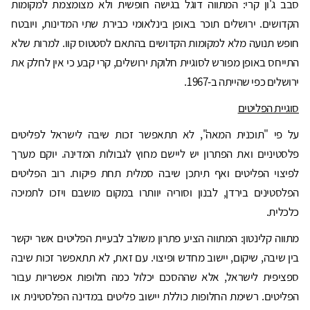
סבב ג'ון קרי: המתווה דוגל בגישה חופשית ולא מצומצמת למקומות
הקדושים. ירושלים תוכר באופן בינלאומי כבירת שתי המדינות, ויובטח
חופש תנועה מלא למקומות הקדושים בהתאם לסטטוס קוו. למרות שלא
התייחס באופן מפורש לסוגיית חלוקת ירושלים, קרי קבע כי אין לחלק את
ירושלים כפי שהייתה ב-1967.
סוגיית הפליטים
על פי "תוכנית המאה", לא תתאפשר זכות שיבה לישראל לפליטים
פלסטיניים ואת הפתרון יש ליישם מחוץ לגבולות המדינה. יוקם מערך
לפיצוי הפליטים ואף תיתכן שיבה סמלית תחת פיקוח. רוב הפליטים
הפלסטינים בירדן, לבנון וסוריה יוותרו במקום מושבם ויזכו לתמיכה
כלכלית.
מתווה קלינטון: המתווה הציע פתרון משולב לבעיית הפליטים אשר יקשר
בין שיבה, שיקום, יישוב מחדש ופיצוי. עם זאת, לא תתאפשר זכות שיבה
ספציפית לישראל, אלא שההסכם יכלול כמה חלופות אפשריות עבור
הפליטים. רשימת החלופות כוללת יישוב פליטים במדינה הפלסטינית או