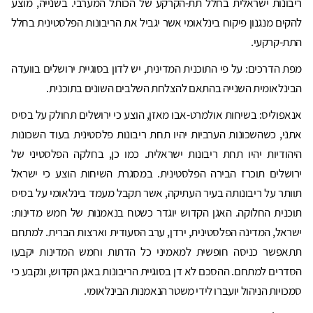
ריבונות ישראלית בחלל תת-הקרקע של הכותל המערבי. בשנייה, מוצע
להקים מנגנון פיקוח בינלאומי אשר יגביל את הריבונות הפלסטינית בחלל
התת-קרקעי.
מפת הדרכים: על פי התוכנית המדינית, יש לדון בסוגיית ירושלים בוועדה
הבינלאומית השנייה בהתאם להצלחת השלבים השונים בתוכנית.
אנאפוליס: בשיחות אולמרט-אבו מאזן, הוצע כי ירושלים תחולק על בסיס
אתני, כשהשכונות הערביות יהיו תחת ריבונות פלסטינית בעוד השכונות
היהודיות יהיו תחת ריבונות ישראלית. כמו כן, בחלקה הפלסטיני של
ירושלים תוכרז הבירה הפלסטינית. במסגרת השיחות הוצע כי ישראל
תוותר על ריבונותה בעיר העתיקה, אשר תקבל מעמד בינלאומי על בסיס
תוכנית החלוקה. האגן הקדוש יוגדר כשטח בנאמנות של חמש מדינות:
ישראל, המדינה הפלסטינית, ירדן, ערב הסעודית וארצות הברית. למתחם
תתאפשר כניסה חופשית למאמיני כל הדתות וחמש המדינות יקבעו
הסדרים למתחם. ההסכם לא דן בסוגיית הריבונות באגן הקדוש, ונקבע כי
סמכויות הניהול יועברו לידי משטר הנאמנות הבינלאומי.