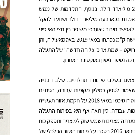
הצלחתה של מצרים לגייס השקעות בסך של כ-25 מיליארד דולר. בנוסף, התקדמות של ממש
אמדת בכארבעה מיליארד דולר ושנועד להקל
פשר חיבור גיאוגרפי משופר בין חצי האי סיני
ללב המדינה. שתי מנהרות ראשונות באורך של כשישה ק"מ נפתחו במאי 2019 באסמאעיליה, והן
רויקט – שמתואר כ"צליחה חדשה" של התעלה
ה נסיעת ניסיון באוקטובר האחרון.
צאים בשלבי פיתוח התחלתיים. שלב הבנייה
אמור לספק כמיליון מקומות עבודה, הסתיים
במאי 2017 ומאז לא דווח על התקדמותו. מצרים ורוסיה סיכמו במאי 2018 על הקמת אזור תעשייה
, אשר אמור לייצר 35 אלף מקומות עבודה. סין רואה אף היא בפיתוח התעלה
מסגרתה מצרים תשמש שוק למוצריה ותספק כוח
עבודה זול למפעליה. חברת TEDA הסינית חתמה בינואר 2016 הסכם על פיתוח האזור הכלכלי של