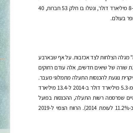
ביום, כולל אוניות ענק. עלות הפרויקט עמדה על כ-8 מיליארד דולר, ונטלו בו חלק 53 חברות, 40
" מגלה הצלחות לצד אכזבות. על אף שבארבע
 שורה של שיאים חדשים, אלה עודם רחוקים
רויקט ל-2023. האכזבה העיקרית נוגעת להכנסות התעלה מתמלוגי מעבר.
הפרויקט התבסס על תחזית לפיה ההכנסות יגדלו מ-5.3 מיליארד דולר ב-2014 ל-13.4 מיליארד
259). לפי נתונים רשמיים שפרסמה רשות התעלה, ההכנסות בפועל
עמדו ב-2018 על 5.9 מיליארד דולר (גידול של כ-11.2% לעומת 2014). הרווח הצפוי ל-2019