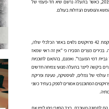
מעבר. הגידול בתעבורת כלי השיט נמשך גם ב-2019, כאשר בתעלה נרשם שיא חד-פעמי של
עם פתיחת התעלה החדשה הכריזה מצרים על הקמת 42 פרויקטים נלווים באזור הכלכלי שלה,
 בכירים מצרים הסבירו כי "אין זה ראוי שמאז
קה בתפקיד גביית דמי המעבר". ואמנם, בהתאם לתוכניות
רים ביקשה לייצר בתעלה מנועי צמיחה חדשים
עולמי של נמלים, לוגיסטיקה, טעינת ופריקת
 הפרויקטים המתוכננים אמורים לספק בעתיד כשני
ותיה.
הם לתמונה מעורבת. בצד החיובי ניתן לציין את