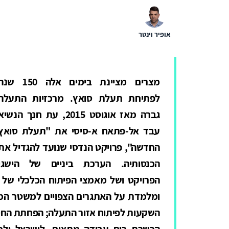
אופיר וינטר
מצרים מציינת בימים אלה 150 ש
לפתיחת תעלת סואץ. מרכזיות התעלה
גברה מאז אוגוסט 2015, עת חנך הנשיא
עבד אל-פתאח א-סיסי את "תעלת סואץ
החדשה", פרויקט הנדסי שנועד להגדיל את
הכנסותיה. הערכת ביניים של הישגי
הפרויקט ושל מאמצי הפיתוח הכלכלי של 
ומלמדת על האתגרים הצפויים למשטר המצר
השקעות לפיתוח אזור התעלה; הפחתת החסמ
הכשרת כוח עבודה מתאים. לישראל ולמ