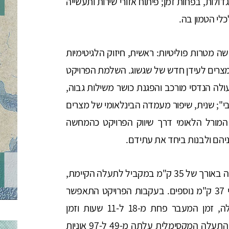
ולות, בפחות זמן; פיתוח אזורי שירות ותעשייה
י הטמון בה.
 מטרות פוליטיות: ראשית, חיזוק הלגיטימיות
מצרים לעידן חדש של שגשוג. השלמת הפרויקט
לה הנדסי מורכב והפגנת כושר משילות גבוה,
"; שנית, שיפור מעמדה הבינלאומי של מצרים
 המורל הלאומי דרך שיווק הפרויקט כהמחשה
יהם ולבנות ביחד את עתידם.
הפרויקט ההנדסי נחלק לשניים: חפירת תעלה חדשה באורך של 35 ק"מ במקביל לתעלה הקיימת,
והעמקת והרחבת חלק מנתיב השיט הקיים על פני 37 ק"מ נוספים. בעקבות הפרויקט התאפשר
מעבר אוניות דו-סטרי לאורך כ-50% מציר התעלה, זמן המעבר פחת מ-18 ל-11 שעות וזמן
ההמתנה למעבר התקצר מ-8 ל-3 שעות. קיבולת התעלה המקסימלית עלתה מ-49 ל-97 אוניות