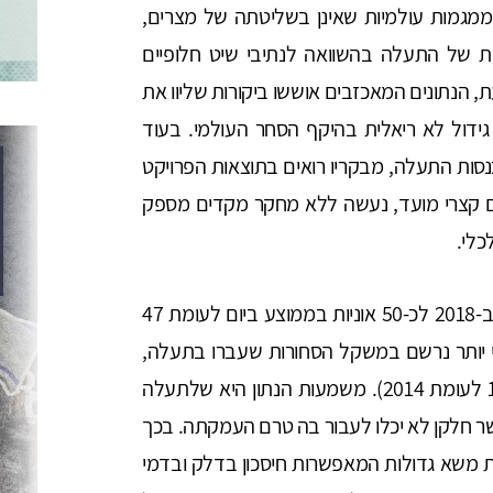
מגמות עולמיות שאינן בשליטתה של מצרים,
ת של התעלה בהשוואה לנתיבי שיט חלופיים
 הנתונים המאכזבים אוששו ביקורות שליוו את
ידול לא ריאלית בהיקף הסחר העולמי. בעוד
ות התעלה, מבקריו רואים בתוצאות הפרויקט
ם קצרי מועד, נעשה ללא מחקר מקדים מספק
כלי.
אשר להיקף תעבורת כלי השיט בתעלה, הוא הגיע ב-2018 לכ-50 אוניות בממוצע ביום לעומת 47
-6.3%). שיפור משמעותי יותר נרשם במשקל הסחורות שעברו בתעלה,
אשר הגיע ב-2018 לכ-1.14 טון (גידול של כ-18.3% לעומת 2014). משמעות הנתון היא שלתעלה
 אשר חלקן לא יכלו לעבור בה טרם העמקתה. בכך
ת משא גדולות המאפשרות חיסכון בדלק ובדמי