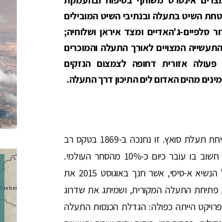
חת השיט בתעלה ובנתיבי השיט המובילים
ר סלפיים-ג'האדיים ומצד איראן ושלוחיה;
התעשייה המצויים לאורך התעלה והמוכרים
ת הסכם ה-QIZ; הובלת פעולה אזורית דחופה לצמצום הנזקים
ינים מהים האדום לים התיכון דרך התעלה.
ב-17 בנובמבר 2019 ציינה מצרים 150 שנה לפתיחת תעלת סואץ. זו נחנכה ב-1869 בטקס רב
רושם בהשתתפות שועי עולם והפכה לעורק שיט חשוב בו עובר כיום כ-10% מהסחר העולמי.
מעמדה של התעלה עלה עוד יותר בתקופתו של הנשיא א-סיסי, אשר חנך באוגוסט 2015 את
פתיחת התעלה המקורית, ושמיתג את שדרוג
רויקט הייתה כפולה: הגדלת הכנסות התעלה