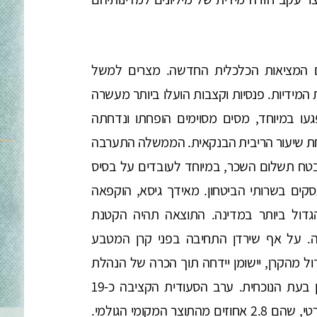
 המציאות הכלכלית החדשה. מצרים למשל
המידיות. פנסיות וקצבות הועלו ביותר מעשרה
עו במיוחד, מסים מסוימים הופחתו ונדחתה
פחת שיעור הריבית הבנקאית. הממשלה התערבה
הובטח תשלום השכר, במיוחד לעובדים על בסיס
עסקים בשרותי הביטחון. מאידך גיסא, הוקפאה
גדול ביותר במדינה. התוצאה תהיה הקטנת
ה. על אף שירדן התחיבה בפני קרן המטבע
ל מהקרן, יישומן יידחה תוך הכרה של הנהלת
הקרן באילוצים שבמסגרתם פועלת ממשלת ירדן בעת הנוכחית. ערב הסעודית הקציבה כ-19
מיליארד דולר לתוכנית הסיוע המידית לסקטור הפרטי, שהם 2.8 אחוזים מהתוצר המקומי הגולמי.