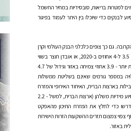
ים למטרות בריאות, סובסידיות במחיר החשמל
 לבנקים כדי שיוכלו בין היתר לעמוד בפיגור
קרובה. גם כך צופים כלכלני הבנק העולמי וקרן
המטבע הבינלאומית צמיחה כלכלית שלילית, שבין 3.5 ל-4 אחוזים ב-2020, או אובדן תוצר בשווי
400 מיליארד דולר. תחזיתם לשנת 2021 אופטימית יותר - 3.9 אחוזי צמיחה באזור וגידול של 4.7
לויה במספר גורמים שאינם בשליטת ממשלות
לות בארצות הברית, האיחוד האירופי והמזרח
הרחוק. הן השקיעו טריליונים של דולרים בתוכניות סיוע מידיות משלהן (ארצות הברית, למשל - 2.2
שידרשו כדי לחלץ את המזרח התיכון מהאפקט
 צפוי צמצום תזרים ההשקעות הזרות הישירות
ית באזור.