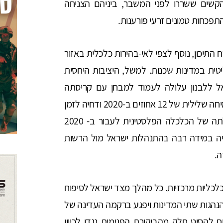
קשים ששררו לפני המשבר, ביניהם הצניחה
פכחות טמונים זרעי פורענות.
תיכון, נוסף לצפי לאי-בהירות כלכלית באזור
טית במדינות שכנות. למשל, היציבות היחסית
ל ללבנון עלולה לעמוד למבחן עם קריסתה
הכלכלית של מדינה זו עקב חדלות פירעון, צפי לצמיחה שלילית של 12 אחוזים ב-2020 ודחיה לזמן
רב את מימוש ההבטחה להכנסות מגז טבעי. יכולתה של הכלכלה הפלסטינית לעבור ב- 2020
ובית בשיעור 6.5 אחוזים תלויה במידה רבה בהתנהלות ישראל מול הרשות
ה.
וכלכליות מרכזיות. כל מהלך מצד ישראל לסיפוח
הנהגות שתי המדינות ויפגע ברקמה העדינה של
ח להסיט חלק מהביקורת הפנימית נגדו לכיוון