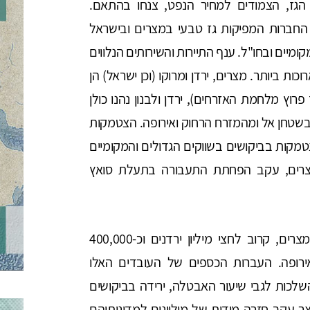
הגז, הצמודים למחיר הנפט, צנחו בהתאם.
 החברות המפיקות גז טבעי במצרים ובישראל
ים ובחו"ל. ענף התיירות והשירותים הנלווים
וכות ביותר. מצרים, ירדן ומרוקו (וכן ישראל) הן
רוץ מלחמת האזרחים), ירדן ולבנון נהנו כולן
שטחן אל ומהמזרח הרחוק ואירופה. הצטמקות
מקות בביקושים בשווקים הגדולים והמקומיים
 מצרים, עקב הפחתת התעבורה בתעלת סואץ
ערב המשבר עבדו במדינות המפרץ כ-6 מיליון מצרים, קרוב לחצי מיליון ירדנים וכ-400,000
אירופה. העברות הכספים של העובדים האלו
לכות לגבי שיעור האבטלה, ירידה בביקושים
ווצר עקב חזרה מידית של מיליונים למדינותיהם