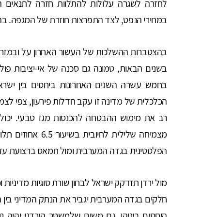
לחזרה לשגרה עלולות להתלוות חזרה לתנאים ה
במחירי הנפט, לצד התפרצות חוזרת של המגפה. בהת
בהצטברות ההשלכות של העשור האחרון על ובמזרח ה
בשנים הבאות, טמונה גם סכנה של אי-יציבות פולי
בחמש עשרה השנים האחרונות ביחסים בין ישרא
מצמיחה שלילית לחי
הפלסטינית בגדה המערבית ומול חמאס ברצועת עז
מול ירדן תזדקק ישראל לבחון שורת סוגיות מדיניות 
חלקים בגדה המערבית יגביר את הנתק המדיני בין 
היחסים ביניהן, גם משום שלמשטר הירדני יהיה נו