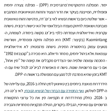
יסוד. המפלגה הדמוקרטית־פרוגרסיבית (DPP) - מפלגה צעירה יחסית
ופופולרית, המייצגת בעיקר את הדור הצעיר והזהות הטאייוואנית המתגבש
– אשר שולטת כיום בראשות הנשיא לאי צ׳ינג־דה, מדגישה זהות טאיוואנית
מובחנת ושואפת לחיזוק מעמדו הבינלאומי של האי כישות ריבונית. גישתה
עקרונית ואידיאולוגית ועמדתה כלפי בייג'ינג נוקשה ביסודה. לעומתה, ה-
Kuomintang (בקיצור: KMT) היא מפלגה ותיקה וממסדית, ושורשיה
נטועים עמוק בהיסטוריה הסינית. גישתה פרגמטית: לא אידיאולוגיית
עצמאות אלא ניהול יחסים, מסחר ודיאלוג. היא מכירה ב"קונצנזוס 1992"
- הסכמה עמומה שלפיה שני הצדדים מקבלים את קיומה של "סין אחת",
אם כי עם פרשנויות שונות. גישה זו מאפשרת לבייג'ינג לנהל שיח עם ה-
KMT בזמן שהיא מסרבת לכל מגע עם הממשלה בראשות ה- DPP.
הידרדרות מואצת ביחסים בין טאיוואן לסין החלה ב-2016, עם עלייתה של
ה-DPP לשלטון,
ואף החמירה עם הבחרו של הנשיא הנוכחי
, לאי צ'ינג-דה,
ב -2024. כחלק מהידרדרות זו הקפיאה סין את כל ערוצי התקשורת
הרשמיים עם טאייפיי, הגבילה ביקורים, הטילה סנקציות מסחריות והגבירה