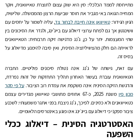
מתייחסת לממד הכלכלי: סין היא שוק עצום לתוצרת טאייוואנית, ויוקר
המחייה הגואה באי מגביר את חוסר שביעות הרצון מהממשלה. שלישית,
הגיון הגידור:
טאייוואן אינה חייבת לבחור צד
, עליה לשמור על יחסים עם
וושינגטון אך גם לפתח ערוצי דיאלוג עם בייג'ינג, ולגדר את הסיכונים בין
שתי המעצמות. יתר על כן, ג'נג מדגישה זיקה תרבותית: הטאייוואנים
לראייתה הם חלק מהציוויליזציה הסינית, ואין סיבה להימנע מדיאלוג על
בסיס זה.
עם זאת, גישתה של ג'נג אינה נטולת סיכונים פוליטיים. החברה
הטאיוואנית עוברת בעשור האחרון תהליך התחזקות של זהות נפרדת,
והדגשת הזיקה הסינית אינה משקפת את עמדת רוב הציבור.
על פי סקר
מכון פיו
משנת 2025, כ-67 אחוזים מתושבי טאייוואן מגדירים עצמם
כטאייוואנים ולא כסינים. לפיכך, ג'נג ניצבת בפני אתגר משמעותי: לשכנע
ציבור ספקני כי דיאלוג עם בייג׳ינג אינו פוגע באינטרסים הלאומיים.
האסטרטגיה הסינית – דיאלוג ככלי
השפעה