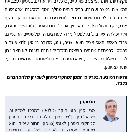
נוקטת יותר ויותר אמצעים פוליטיים, כלכליים ותודעתיים, בניסיון לעצב את
המציאות במצר ועבורה, הביקור היה מהלך נוסף במסגרת אסטרטגיה
ארוכת טווח לקידום איחוד בתנאים נוחים עבורה. בה בעת, הביקור חשף
את עומק הפיצול הפנימי בטאיוואן, את מגבלות האסטרטגיה האמריקאית,
ואת יכולתה של בייג׳ינג לפעול מחוץ לערוצים הדיפלומטיים הרשמיים.
עבור ראשת האופוזיציה הטאיוואנית, ג'נג, מדובר בניסיון להציע נתיב
פרגמטי להפחתת מתחים. השאלה המרכזית נותרת בעינה: לא האם ניתן
לקיים דיאלוג בין הצדדים, אלא מי יכתיב את תנאיו ומה יהיו השלכותיו על
עתיד טאיוואן.
הדעות המובעות בפרסומי המכון למחקרי ביטחון לאומי הן של המחברים
בלבד.
מני וקנין
מני וקנין הוא חוקר (מלגאי) במרכז למדיניות
ישראל-סין ע"ש דיאן וגילפורד גלייזר במכון
למחקרי ביטחון לאומי (INSS). תחום עיסוקו הוא
שיתופי פעולה בינלאומיים של סין בנושאי