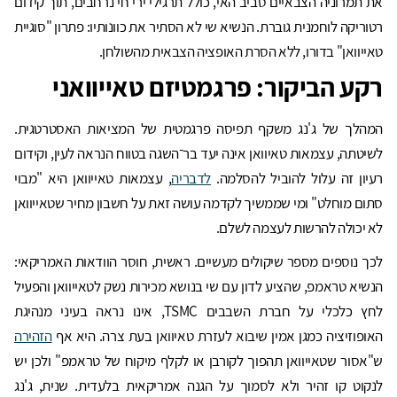
את תמרוניה הצבאיים סביב האי, כולל תרגילי ירי חי נרחבים, תוך קידום
רטוריקה לוחמנית גוברת. הנשיא שי לא הסתיר את כוונותיו: פתרון "סוגיית
טאייוואן" בדורו, ללא הסרת האופציה הצבאית מהשולחן.
רקע הביקור: פרגמטיזם טאייוואני
המהלך של ג'נג משקף תפיסה פרגמטית של המציאות האסטרטגית.
לשיטתה, עצמאות טאיוואן אינה יעד בר־השגה בטווח הנראה לעין, וקידום
רעיון זה עלול להוביל להסלמה.
לדבריה
, עצמאות טאייוואן היא "מבוי
סתום מוחלט" ומי שממשיך לקדמה עושה זאת על חשבון מחיר שטאייוואן
לא יכולה להרשות לעצמה לשלם.
לכך נוספים מספר שיקולים מעשיים. ראשית, חוסר הוודאות האמריקאי:
הנשיא טראמפ, שהציע לדון עם שי בנושא מכירות נשק לטאייוואן והפעיל
לחץ כלכלי על חברת השבבים TSMC, אינו נראה בעיני מנהיגת
האופוזיציה כמגן אמין שיבוא לעזרת טאיוואן בעת צרה. היא אף
הזהירה
ש"אסור שטאייוואן תהפוך לקורבן או לקלף מיקוח של טראמפ" ולכן יש
לנקוט קו זהיר ולא לסמוך על הגנה אמריקאית בלעדית. שנית, ג'נג