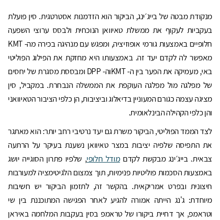
מנקודת מבטה של בייג׳ינג, הביקור הוא הזדמנות אסטרטגית. סין פועלת
בעקביות לעקוף את ממשלת טאיוואן הנוכחית ולבסס ערוצי השפעה
חלופיים באמצעות גורמי אופוזיציה, ומפגש עם מנהיגה בכירה מה- KMT
מאפשר לה לקדם יעד זה. באמצעותו היא מחזקת את הפילוג הפוליטי
באי, מעמיקה את הפער בין ה- KMTוה- DPP ומבססת מסגרת של יחסים
של מפלגה מול מפלגה העוקפת את הממשלה הנבחרת. במקביל, סין
מציגה עצמה כגורם המעוניין בדיאלוג וביציבות, הן כלפי הציבור הטאיוואני
והן כלפי הקהילה הבינלאומית.
לצד הממד הפוליטי, הביקור משרת גם יעד נרטיבי רחב יותר: הוא מאתגר
את התפיסה שלפיה יציבות במצר טאיוואן נשענת בעיקר על הרתעה
צבאית. בייג׳ינג מבקשת לקדם
מודל חלופי
, שלפיו פתרון הסוגייה יושג
באמצעות הסכמות פוליטיות פנימיות, תוך צמצום הלגיטימציה למעורבות
חיצונית ובפרט אמריקאית. בהקשר זה, לתזמון הביקור יש חשיבות
מיוחדת: ג'נג הייתה אמורה להגיע לאחר הפגישה המתוכננת בין שי
וטראמפ, אך דחיית ביקורו של טראמפ בסין בעקבות המלחמה באיראן