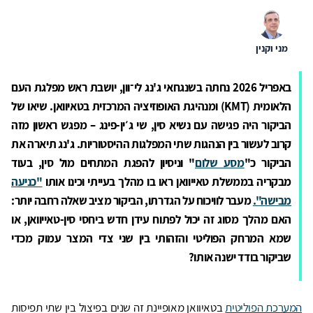
מני וקנין
באפריל 2026 נחתה בשנגחאי ג'נג לי־וון, יושבת ראש מפלגת העם
הלאומית
(KMT)
ומנהיגת האופוזיציה המרכזית בטאיוואן. שיאו של
הביקור היה פגישה עם נשיא סין, שי ג׳ין-פינג – מפגש ראשון מזה
קרוב לעשור בין הנהגות שתי המפלגות ההיסטוריות
.
ג'נג תיארה את
הביקור כ"
מסע שלום
" וניסיון להפגת המתחים מול סין, בעוד
מבקריה בממשלת טאייוואן ראו בו מהלך בעייתי וכינו אותו
"כניעה
מבישה".
מעבר לוויכוח על הגדרתו, הביקור מציב שאלה רחבה יותר:
האם מהלך מסוג זה יכול לפתוח עידן חדש ביחסי סין-טאייוואן, או
שמא המרחק הפוליטי והזהותי בין שני צדי המצר עמוק מכדי
שביקור בודד ישנה אותו?
המערכת הפוליטית
בטאיוואן מאופיינת זה שנים בפיצול בין שתי תפיסות