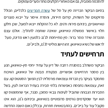
להסכמה פומבית, גם אם מאחורי הקלעים נותרו פערים עמוקים.
בסיום הביקור הכריזה סין על סל של
עשרה תמריצים
כלכליים, הכולל
פרויקטים של תשתית, קידום תיירות, והסרת איסור על ייבוא מוצרים
טאייוואניים, ביניהם פירות ודגים. לא כל ההקלות ייצאו לפועל, שכן חלקן
תלוי באישור ממשלת טאייוואן, שאינה שותפה לתהליך. אולם עצם
ההכרזה שידר מסר ברור: סין מתייחסת לג'נג כלמעין ראש מדינה, מעל
לראשו של נשיא טאייוואן. זהו הישג פוליטי לג'נג, ולבייג'ינג.
תרחישים לעתיד
הביקור משתלב במסגרת רחבה של דיון על עתיד יחסי סין–טאיוואן, הנע
בין מספר תרחישים אפשריים. מנקודת מבטה של טאיוואן, הוויכוח
מתמקד בעיקר בין הכרזת עצמאות פורמלית לבין המשך הסטטוס קוו. עם
זאת, עצמאות נתפסת כאפשרות בלתי סבירה בעתיד הנראה לעין, בשל
הסבירות הגבוהה שתוביל לעימות צבאי מסוכן. מנגד, אף שהסטטוס קוו
הוא יעד שמקדמים גורמים פרגמטיים בטאיוואן, וביניהם ג'נג, הוא אינו
מקובל עוד על בייג׳ינג. בהתבטאויות חוזרות, ובכללן נאום השנה החדשה