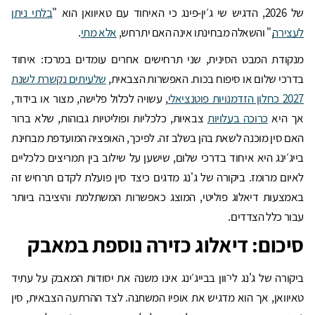
של 2026, הדגיש שי ג׳ין-פינג כי האיחוד עם טאיוואן הוא "
בלתי ניתן
לעצירה
," והשאלה מבחינתו אינה האם יתרחש,
אלא מתי
.
מנקודת המבט הסינית, שני תרחישים אחרים עומדים במרכז: איחוד
בדרכי שלום או סיפוח בכוח. האפשרות הצבאית,
שלעיתים נקשרת לשנת
2027 כחלון הזדמנויות פוטנציאלי
, עשויה לכלול פלישה, מצור או בידוד,
אך היא
כרוכה בעלויות
צבאיות, כלכליות ופוליטיות גבוהות, שלא ברור
האם סין מוכנה לשאת בהן בשלב זה. לפיכך, האופציה המועדפת מבחינת
בייג׳ינג היא איחוד בדרכי שלום, שישען על שילוב בין תמריצים כלכליים
לאיום מרומז. ביקורה של ג'נג מדגים כיצד סין פועלת לקדם תרחיש זה
באמצעות דיאלוג פוליטי, המוצג כאפשרות המשתלמת והיציבה ביותר
עבור כלל הצדדים.
סיכום: דיאלוג כזירה נוספת במאבק
ביקורה של ג'נג לי־וון בבייג׳ינג אינו משנה את יסודות המאבק על עתיד
טאיוואן, אך הוא מדגיש את אופיו המשתנה. לצד ההרתעה הצבאית, סין