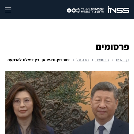
פרסומים
דף הבית
פרסומים
מבט על
יחסי סין-טאייוואן: בין דיאלוג להרתעה