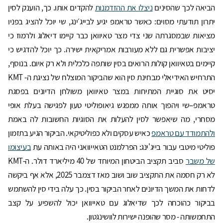
הביאה לכך שהסינים
ניצלו את ההזדמנות
להקדים אותו. כך, הוענק לסין
יתרון תודעתי מסוים: כאשר טראמפ יגיע לבייג׳ינג, שי יוכל להציג בפניו
מציאות שבמסגרתה שני צדי מצר טאיוואן כבר קיימו דיאלוג ולרמוז כי
יציבות אפשרית גם ללא מעורבות אמריקאית ישירה. כך יוכל להדגיש כי
קיימים בטאיוואן קולות הרואים בסין שותפה כלכלית ולא רק איום. בנוסף,
התרחיש האידיאלי מבחינת סין הוא שהביקור המוצלח של נציגת ה- KMT
יסיט את סוגיית המתיחות במצר טאיוואן משולחן הדיונים בפסגת
טראמפ–שי ויהפוך אותה ממפגש גיאופוליטי טעון לפגישה בעלת אופי
מסחרי, מה שיאפשר לסין להעלות את הסוגיות החשובות לה באמת
ולהתמודד עם טראמפ
כאיש עסקים ולא כפוליטיקאי. הביקור הגיע בתזמון
פוליטי מיטבי עבור בייג'ינג: הפרלמנט הטאייוואני היה באותה עת
בעיצומו
של משבר
סביב תקציב הביטחון המיוחד של 40 מיליארד דולר. ה-KMT
לא רק חסמה את התקציב שוב ושוב מאז דצמבר 2025, אלא אף ביקשה
לדחות את המשך הדיונים לאחר הביקור בסין. כך עלה בידי סין להשתמש
בביקור כהוכחה לכך שדיאלוג עם טאייוואן יכול להשפיע על קצב
התחמשותה - מסר שהופנה ישירות לוושינגטון.