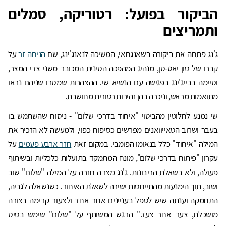
הביקור בפועל: רטוריקה, סמלים
ותמריצים
ג'נג פתחה את ביקורה בשאנגחאי, המשיכה לנאנג'ינג, שם
הניחה זר
על
קברו של סון יאט-סן, מנהיג המהפכה הסינית המכובד משני צדי המצר,
וסיימה בבייג'ינג בפגישה עם הנשיא שי. ההצהרות שמסרו שניהם נראו
מתואמות מראש, וניכרה בהן זהירות רטורית מחושבת.
שי נמנע לחלוטין מהביטוי "איחוד בדרכי שלום" - ניסוח שהשתמש בו
בעבר ושרוב הטאייוואנים מפרשים כסיפוח כפוי, ולמעשה לא הזכיר את
המילה "איחוד" כלל בנאומו הפומבי. במקום זאת
חזר ארבע פעמים
על
עקרון "פיתוח בדרכי שלום", מונח המתמקד בתועלות כלכליות ובשיתוף
פעולה, ולא בשאלת הריבונות. ג'נג מצדה חזרה על המילה "שלום" שוב
ושוב, תוך הימנעות מהתייחסות ישירה לשאלת האיחוד. כשנשאלה לגביה,
התחמקה וענתה שיש לטפל בעניינים אחד אחד ולצעוד קדימה בצורה
מושכלת, צעד אחר צעד." הדגש המשותף על "שלום" שימש בסיס