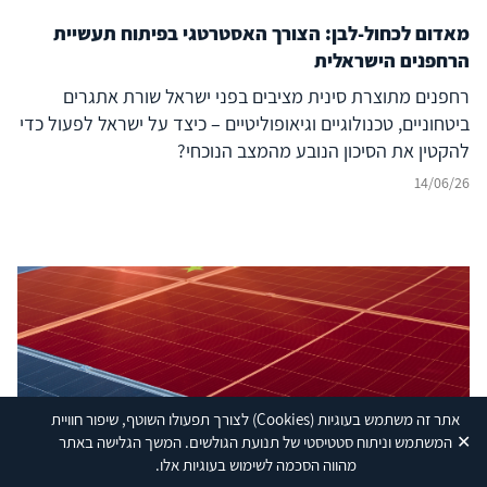
מאדום לכחול-לבן: הצורך האסטרטגי בפיתוח תעשיית
הרחפנים הישראלית
רחפנים מתוצרת סינית מציבים בפני ישראל שורת אתגרים
ביטחוניים, טכנולוגיים וגיאופוליטיים – כיצד על ישראל לפעול כדי
להקטין את הסיכון הנובע מהמצב הנוכחי?
14/06/26
אתר זה משתמש בעוגיות
(Cookies)
לצורך תפעולו השוטף, שיפור חוויית
✕
המשתמש וניתוח סטטיסטי של תנועת הגולשים. המשך הגלישה באתר
Shutterstock
מהווה הסכמה לשימוש בעוגיות אלו.