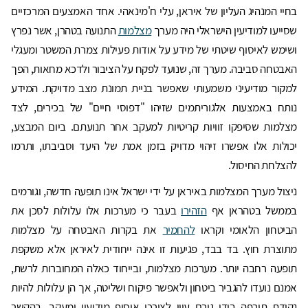
בחיי המנהיג העליון של איראן, עלי ח'מינאהי. אחד האמצעים המרכזיים
שסייעו למודיעין הישראלי היה מערך
מצלמות
התנועה בטהרן, אשר נפרץ
ושימש לאיסוף שיטתי של מידע על אודות פעילות צמרת המשטר ומעגלי
האבטחה סביבה. מערך זה, שנועד לפקח על הציבור ולדכא מחאות, הפך
למקור מודיעיני משמעותי שאפשר בניית תמונת מצב מדויקת. המידע
נותח באמצעות אלגוריתמים שזיהו "דפוסי חיים" של בכירים, לצד
מצלמות שסיפקו זוויות קריטיות למעקב אחר תנועתם. ביום המבצע,
יכולות אלו אפשרו זיהוי מדויק בזמן אמת של היעד וסביבתו, ותרמו
להצלחת החיסול.
ניצול מערך המצלמות באיראן על ידי ישראל אינו תופעה חדשה, וגורמים
בממשל בטהראן אף
הזהירו
בעבר כי מערכות אלו עלולות לסכן את
הביטחון הלאומי וקראו
להחמיר
את בקרות האבטחה על מצלמות
מתוצרת חוץ. בד בבד, פגיעות זו אינה ייחודית לאיראן אלא משקפת
תופעה רחבה יותר. מערכות מצלמות, ובייחוד כאלה המחוברות לרשת,
אמנם נועדו להגביר ביטחון ולאפשר פיקוח ושליטה, אך הן עלולות להיות
נקודת תורפה בידי גורם עוין לצורכי איסוף מודיעין ומעקב. בהקשר