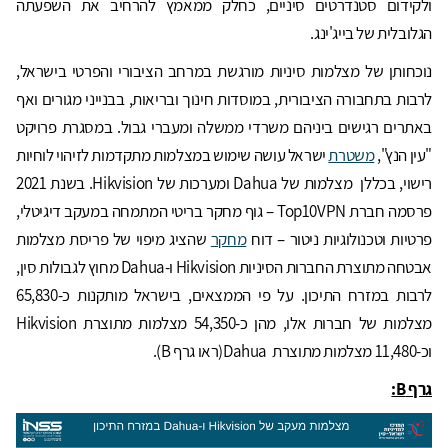
ולקידום סטנדרטים סיניים, כחלק ממאמץ להרחיב את השפעתה
הגלובלית של בייג'ינג.
נוכחותן של מצלמות סיניות מורגשת במרחב הציבורי והפרטי בישראל,
לרבות בתחבורה הציבורית, במוסדות חינוך ובריאות, בבנייני מגורים ואף
באתרים רגישים ביניהם משרדי ממשלה ומעברי גבול. במסגרת פרויקט
"עין הנץ",
משטרת
ישראל עושה שימוש במצלמות מתקדמות לזיהוי לוחיות
רישוי, בכללן מצלמות של Dahua ומערכות של Hikvision. בשנת 2021
פרסמה חברת Top10VPN – גוף מחקר בריטי המתמחה במעקב דיגיטלי,
פרטיות וטכנולוגיות ניטור – דוח
מחקר
שהציג מיפוי של פריסת מצלמות
אבטחה מתוצרת החברות הסיניות Hikvision ו-Dahua מחוץ לגבולות סין,
לרבות במזרח התיכון. על פי הממצאים, בישראל מותקנות כ-65,830
מצלמות של חברות אלו, מהן כ-54,350 מצלמות מתוצרת Hikvision
וכ-11,480 מצלמות מתוצרת Dahua(ראו גרף B).
גרף
B: