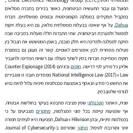
הממשלתי הסיני,China Electronics Technology Group (CETC) ,
הפועל גם עבור התעשייה הביטחונית, כאשר בכירים בחברה ממלאים
במקביל תפקידים במפלגה הקומוניסטית ובגופים ממשלתיים. חברת
Dahua
, על אף שאינה בבעלות ממשלתית מלאה, גם היא בעלת זיקות
לממשל ולמערכת הביטחונית. שתי החברות הללו פועלות בסביבה שבה
הזיקה למפלגה ולמדינה היא חלק מובנה, באופן המטשטש את הגבול בין
פעילות מסחרית לבין אינטרסים לאומיים. קשר זה מעוגן גם במסגרת
חוקית המחייבת חברות בסין לשתף פעולה עם רשויות המדינה ולהעביר
אליהן כל מידע לפי דרישה.
חוקים
וביניהם (2014) Counter Espionage
Law ו-(2017) National Intelligence Law ממסדים חובה זו ומגבירים
את החשש כי מידע הנאסף באמצעות טכנולוגיות סיניות עלול להיות נגיש
לגורמי שלטון בסין.
שנית, האתגר
הטכנולוגי
שסין מציבה מתבטא בעיקר בחולשות אבטחה.
אף שפגיעות קיימת בכל סוגי המצלמות,
מחקרים
מצביעים על כי
במצלמות סיניות, ובהן Hikvision ו-Dahua, הפגיעות היא לעיתים חמורה
יותר ומורכבת לטיפול.
מחקר
שפורסם ב-Journal of Cybersecurity