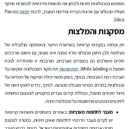
השימוש בטכנולוגיות סיניות ולבחון את התאמת מדיניותה למסגרות שיתוף
פעולה טכנולוגי עם ארצות הברית ומדינות המערב, לרבות
יוזמות
כמו Pax
Silica.
מסקנות והמלצות
סין אוחזת בנקודות קריטיות בשרשרת הייצור והאספקה הגלובלית של
מצלמות ולכן ניתוק טכנולוגי מלא ממנה אינו מעשי, גם משום שרכיבים
סיניים משולבים גם במוצרים מערביים. מורכבות זו מתחדדת לנוכח
תופעת ה-White labeling,
המטשטשת
את מקור הטכנולוגיה ומקשה על
הערכת רמת האבטחה. בנוסף, בשוק פתוח יכולת הפיקוח של המדינה על
טכנולוגיות במרחב הפרטי מוגבלת מטבעה. לפיכך, נדרש לאמץ גישה של
ניהול סיכונים מושכל, הכוללת קידום צעדים פרקטיים לצמצום החשיפה
לסיכונים הנובעים מהישענות על טכנולוגיה סינית.
מעבר לחלופות מערביות:
באתרים ביטחוניים ותשתיות קריטיות
יש לקדם מעבר הדרגתי לחלופות שאינן סיניות, במטרה לצמצם
סיכוני אבטחה במוקדים אסטרטגיים בישראל. בנוסף, נדרש מעבר