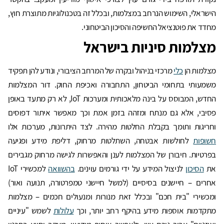
הישראלי, השימוש הנרחב במצלמות, ובכלל זה בטכנולוגיות מתוצרת חוץ,
מחדד את פוטנציאל החשיפה והסיכון הביטחוני.
מצלמות סיניות בישראל
מצלמות הן
כלי
מרכזי בניהול ובקרה של המרחב הציבורי, ונודע להן תפקיד
משמעותי בתחומי הביטחון, התחבורה ואכיפת החוק. דור המצלמות
החדש, המבוסס על בינה מלאכותית ומערכות IoT, לא רק מתעד באופן
פסיבי, אלא גם מנתח ומזהה בזמן אמת וכך מאפשר איתור דפוסים
וחריגות ותומך בקבלת החלטות מהירה. לצד היתרונות, מערכות אלו
חשופות
לחולשות אבטחה, השתלטות מרחוק, דליפת מידע ופגיעה
בפרטיות. חיבורן של המצלמות לענן והאפשרות לגישה מרחוק מגבירים
את
הסיכון
לניצול המידע על ידי גורמים עוינים.
בהשוואה
למכשירי IoT
אחרים – חיישנים בסיסיים (למשל חיישני טמפרטורה, תנועה ואור)
ומכשירי "בית חכם" ובכלל זאת מנורות ומנעולים חכמים – מצלמות
מתקדמות אוספות מידע בהיקף רחב יותר, וכך
עלולות
לשמש "עיניים