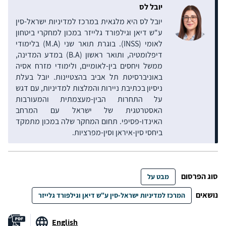
יובל לס
יובל לס היא מלגאית במרכז למדיניות ישראל-סין
ע"ש דיאן וגילפורד גלייזר במכון למחקרי ביטחון
לאומי (INSS). בוגרת תואר שני (M.A) בלימודי
דיפלומטיה, ותואר ראשון (B.A) במדע המדינה,
ממשל ויחסים בין-לאומיים, ולימודי מזרח אסיה
באוניברסיטת תל אביב בהצטיינות. יובל בעלת
ניסיון בכתיבת ניירות והמלצות למדיניות, עם דגש
על התחרות הבין-מעצמתית והמעורבות
האסטרטגית של ישראל עם המרחב
האינדו-פסיפי. תחום המחקר שלה במכון מתמקד
ביחסי סין-איראן וסין-מפרציות.
סוג הפרסום
מבט על
נושאים
המרכז למדיניות ישראל-סין ע"ש דיאן וגילפורד גלייזר
English