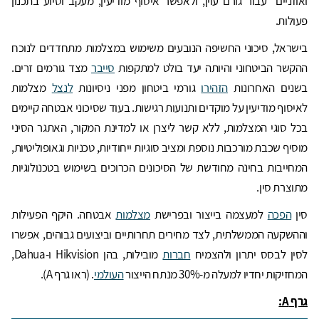
ואוזניים" עבור גורם עוין, ולאפשר איסוף מודיעין, מעקב וסיוע בתכנון
פעולות.
בישראל, סיכוני החשיפה הנובעים משימוש במצלמות מתחדדים לנוכח
ההקשר הביטחוני והיותה יעד בולט למתקפות
סייבר
מצד גורמים זרים.
בשנים האחרונות
הזהירו
גורמי ביטחון מפני ניסיונות
לנצל
מצלמות
לאיסוף מודיעין על מוקדים ותנועות רגישות. בעוד שסיכוני אבטחה קיימים
בכל סוגי המצלמות, ללא קשר ליצרן או למדינת המקור, האתגר הסיני
מוסיף שכבת מורכבות נוספת ומציב סוגיות ייחודיות, טכניות וגאופוליטיות,
המחייבות בחינה מחודשת של הסיכונים הכרוכים בשימוש בטכנולוגיות
מתוצרת סין.
סין
הפכה
למעצמה בייצור ובפרישת
מצלמות
אבטחה. היקף הפעילות
וההשקעה הממשלתית, לצד מחירים תחרותיים וביצועים גבוהים, אפשרו
לסין לבסס יתרון ולהצמיח
חברות
מובילות, בהן Hikvision ו-Dahua,
המחזיקות יחדיו למעלה מ-30% מנתח הייצור
העולמי
. (ראו גרף A).
גרף
A: