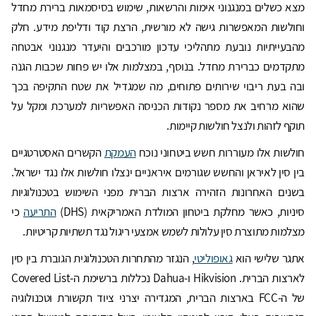
מצא כשלים במנגנוני אימות והרשאות, שימוש בסיסמאות ברירת מחדל
וחולשות המאפשרות גישה לא מורשית, הרצת קוד ודליפת מידע. חלק
מהבעייתיות נובעת מתהליכי עדכון מורכבים והיעדר מנגנוני אבטחה
מתקדמים כברירת מחדל. בנוסף, במצלמות אלו יש פחות שכבות הגנה
ובה בעת ריבוי שירותים פתוחים, מה שמגדיל את שטח התקיפה בכך
שהוא מרחיב את מספר נקודות הכניסה האפשריות למערכת ומקל על
תוקף לזהות ולנצל חולשות קיימות.
חולשות אלו מעוררות חשש ביטחוני נוכח
העמקת
הקשרים האסטרטגיים
בין סין לאיראן והחשש שגורמים איראניים ינצלו חולשות אלו נגד ישראל.
בשנים האחרונות הזהירה ארצות הברית מפני השימוש בטכנולוגיות
סיניות, כאשר מחלקת ביטחון המולדת האמריקאית (DHS)
התריעה
כי
מצלמות מתוצרת סין עלולות לשמש אמצעי ריגול נגד תשתיות קריטיות.
אתגר שלישי הוא
גאופוליטי
, הנגזר מהתחרות הטכנולוגית הגוברת בין סין
לארצות הברית. Hikvision ו-Dahua נכללות ברשימת ה-Covered List
של ה-FCC בארצות הברית, המגדירה יצרני ציוד תקשורת וטכנולוגיה