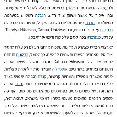
הנחשבים בעלי סיכון לביטחון הלאומי בשל זיקותיהם לממשל הסיני
ולתעשייה הביטחונית. הכללתן ברשימה מובילה להגבלות משמעותיות
ובהן איסור על אישור ושיווק ציוד חדש,
הגבלת
השימוש במערכות
ממשלתיות
והסרת
ציוד ממתקנים רגישים. במקביל, ארצות הברית הטילה
סנקציות
על חברות סיניות, ובהן Hikvision, Dahua, Uniview ו-Tiandy,
על רקע
מעורבותן
בפרויקטים של פיקוח ודיכוי אזרחי בסין.
לארצות הברית מצטרפות מדינות נוספות מרחבי העולם הפועלות להסיר
ציוד סיני מאתרים רגישים ותשתיות קריטיות. כך למשל,
בריטניה
הנחתה
להסיר ציוד של Hikvision ו-Dahua ממבני ממשל רגישים ואסרה
התקנתם באתרים ביטחוניים;
אוסטרליה
הובילה מהלך להסרת מצלמות
סיניות ממשרדי ממשלה ותשתיות קריטיות;
קנדה
הגבילה שימוש בציוד
סיני בגופים פדרליים ובחנה מחדש התקשרויות קיימות;
והודו
אסרה
השתתפות של ספקים סיניים בפרויקטים ממשלתיים מסוימים והעדיפה
ספקים חלופיים ומקומיים מטעמי ביטחון לאומי. בישראל, לעומת זאת,
טרם גובשה מדיניות כוללת ביחס לשימוש במצלמות סיניות. על רקע
צעדים אלו, ישראל צריכה להיערך לאפשרות של לחץ אמריקאי לצמצום