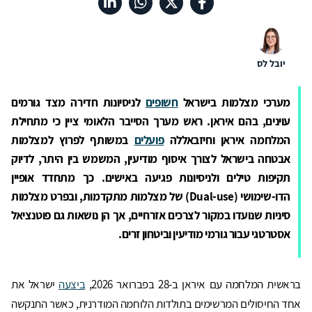
יובל לס
מערכי מצלמות בישראל
חשופים
לניסיונות חדירה מצד גורמים
עוינים, בהם איראן. ראש מערך הסייבר הלאומי ציין כי מתחילת
המלחמה איראן וחיזבאללה
פועלים
במשותף לפרוץ למצלמות
אבטחה בישראל לצורך איסוף מודיעין, המשמש בין היתר, לדיוק
תקיפות טילים ולניסיונות פגיעה באישים. כך מתחדד אופיין
הדו-שימושי (
Dual-use
) של מצלמות מתקדמות, ובפרט מצלמות
סיניות שנועדו במקור לצרכים אזרחיים, אך הן נושאות גם פוטנציאל
אסטרטגי עבור גורמי מודיעין וביטחון זרים
.
בראשית המלחמה עם איראן ב-28 בפברואר 2026,
ביצעה
ישראל את
אחד החיסולים המרשימים בתולדות הלוחמה המודרנית, כאשר התנקשה