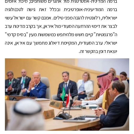
ברמה המדינית-אסטרטגית מול אתגרים משותפים; סיכול איומים
ברמה המודיעינית-אופרטיבית ובכלל זאת גישה לטכנולוגיה
ישראלית, רלוונטית להגנה מפני טילים. אמנם קשר עם ישראל עשוי
לבצר את דימוי ההרתעה הסעודי מול איראן, אך בקרב מדינות ערב
ה"פרגמטיות" קיים חשש מלהיתפש כמשמשות מעין "בסיס קדמי"
ישראלי. ערב הסעודית, המקיימת דיאלוג מתמשך עם איראן, אינה
יוצאת דופן בהקשר זה.