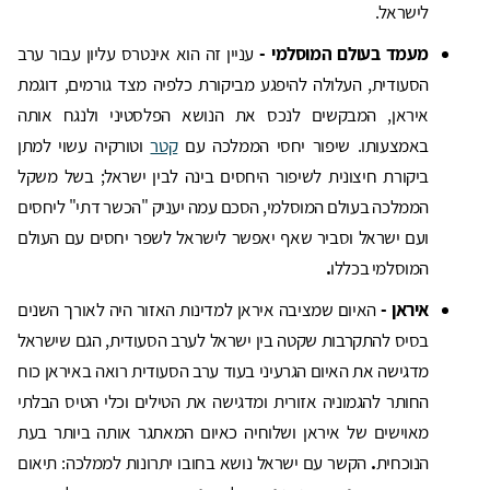
לישראל.
מעמד בעולם המוסלמי -
עניין זה הוא אינטרס עליון עבור ערב
הסעודית, העלולה להיפגע מביקורת כלפיה מצד גורמים, דוגמת
איראן, המבקשים לנכס את הנושא הפלסטיני ולנגח אותה
באמצעותו. שיפור יחסי הממלכה עם
קטר
וטורקיה עשוי למתן
ביקורת חיצונית לשיפור היחסים בינה לבין ישראל; בשל משקל
הממלכה בעולם המוסלמי, הסכם עמה יעניק "הכשר דתי" ליחסים
ועם ישראל וסביר שאף יאפשר לישראל לשפר יחסים עם העולם
המוסלמי בכללו
.
איראן -
האיום שמציבה איראן למדינות האזור היה לאורך השנים
בסיס להתקרבות שקטה בין ישראל לערב הסעודית, הגם שישראל
מדגישה את האיום הגרעיני בעוד ערב הסעודית רואה באיראן כוח
החותר להגמוניה אזורית ומדגישה את הטילים וכלי הטיס הבלתי
מאוישים של איראן ושלוחיה כאיום המאתגר אותה ביותר בעת
הנוכחית
.
הקשר עם ישראל נושא בחובו יתרונות לממלכה: תיאום