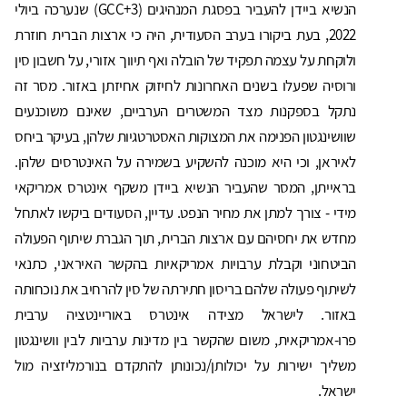
הנשיא ביידן להעביר בפסגת המנהיגים (GCC+3) שנערכה ביולי
2022, בעת ביקורו בערב הסעודית, היה כי ארצות הברית חוזרת
ולוקחת על עצמה תפקיד של הובלה ואף תיווך אזורי, על חשבון סין
ורוסיה שפעלו בשנים האחרונות לחיזוק אחיזתן באזור. מסר זה
נתקל בספקנות מצד המשטרים הערביים, שאינם משוכנעים
שוושינגטון הפנימה את המצוקות האסטרטגיות שלהן, בעיקר ביחס
לאיראן, וכי היא מוכנה להשקיע בשמירה על האינטרסים שלהן.
בראייתן, המסר שהעביר הנשיא ביידן משקף אינטרס אמריקאי
מידי - צורך למתן את מחיר הנפט. עדיין, הסעודים ביקשו לאתחל
מחדש את יחסיהם עם ארצות הברית, תוך הגברת שיתוף הפעולה
הביטחוני וקבלת ערבויות אמריקאיות בהקשר האיראני, כתנאי
לשיתוף פעולה שלהם בריסון חתירתה של סין להרחיב את נוכחותה
באזור. לישראל מצידה אינטרס באוריינטציה ערבית
פרו-אמריקאית, משום שהקשר בין מדינות ערביות לבין וושינגטון
משליך ישירות על יכולותן/נכונותן להתקדם בנורמליזציה מול
ישראל.