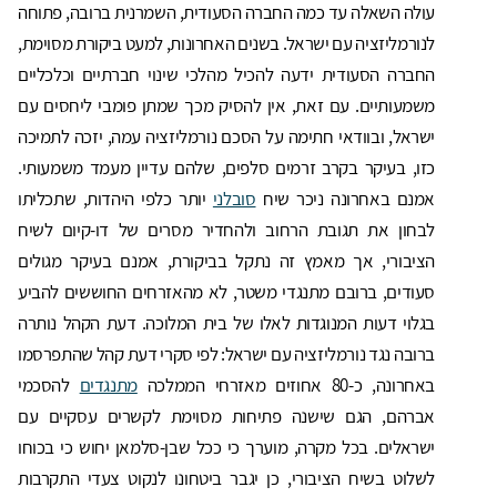
עולה השאלה עד כמה החברה הסעודית, השמרנית ברובה, פתוחה
לנורמליזציה עם ישראל. בשנים האחרונות, למעט ביקורת מסוימת,
החברה הסעודית ידעה להכיל מהלכי שינוי חברתיים וכלכליים
משמעותיים. עם זאת, אין להסיק מכך שמתן פומבי ליחסים עם
ישראל, ובוודאי חתימה על הסכם נורמליזציה עמה, יזכה לתמיכה
כזו, בעיקר בקרב זרמים סלפים, שלהם עדיין מעמד משמעותי.
אמנם באחרונה ניכר שיח
סובלני
יותר כלפי היהדות, שתכליתו
לבחון את תגובת הרחוב ולהחדיר מסרים של דו-קיום לשיח
הציבורי, אך מאמץ זה נתקל בביקורת, אמנם בעיקר מגולים
סעודים, ברובם מתנגדי משטר, לא מהאזרחים החוששים להביע
בגלוי דעות המנוגדות לאלו של בית המלוכה. דעת הקהל נותרה
ברובה נגד נורמליזציה עם ישראל: לפי סקרי דעת קהל שהתפרסמו
באחרונה, כ-80 אחוזים מאזרחי הממלכה
מתנגדים
להסכמי
אברהם, הגם שישנה פתיחות מסוימת לקשרים עסקיים עם
ישראלים. בכל מקרה, מוערך כי ככל שבן-סלמאן יחוש כי בכוחו
לשלוט בשיח הציבורי, כן יגבר ביטחונו לנקוט צעדי התקרבות