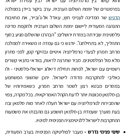
והוא קושר בין נורמליזציה עם ישראל לבין עמידת ישראל
בפרמטרים של יוזמת השלום הערבית. ערב ביקור ביידן בממלכה
הדגיש
שר המדינה לענייני חוץ, עאדל אל-ג'ובייר, את מחויבות
ההנהגה הסעודית ליישום יוזמת השלום הערבית ולהקמת מדינה
פלסטינית שבירתה במזרח ירושלים: "הבהרנו שהשלום מגיע בסוף
התהליך, לא בתחילתנו". יודגש כי גם עמדה זו משאירה לממלכה
מרחב תמרון לצעדי נורמליזציה איטיים ובהיקף קטן, לפני פתרון
מלא מול הפלסטינים. סביר שתרצה לראות, בוודאי כתנאי קשרים
רשמיים עם ישראל, לפחות תחילת דיאלוג ישראלי-פלסטיני - ולו
כאליבי להתקרבות מדודה לישראל. יתכן שהשוני המשתמע
במסרים מבטא רצון לשמר מרחב תמרון, כשאמירותיו של
בן-סלמאן מכוונות יותר לדעת הקהל האמריקאית. בכל מקרה, צפוי
שהסבירות לנורמליזציה עם ישראל תעלה לאחר מות סלמאן ובה
בעת מוערך שעמדת בן-סלמאן תושפע גם מהבנתו את משמעות
ההתקרבות לישראל ללגיטימציה הפנימית למינויו.
שינוי פנימי נדרש
-
מעבר לפוליטיקה הפנימית בערב הסעודית,