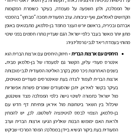
על רגישויות פנימיות וחיצוניות כאחד, הקשורות בין השאר לאופי הייחודי
של הממלכה, ולהן השפעה על מעמדה, בעיקר כשומרת המקומות
הקדושים לאסלאם, ואף יציבותה. ערב הסעודית תמכה "מבחוץ" בהסכמי
אברהם ובכיריה, בראשם יורש העצר מחמד בן-סלמאן, מתבטאים באופן
מתון יותר מאשר בעבר כלפי ישראל. הגם שעדיין נותרו חסמים בפני שינוי
מהותי בעמדת ריאד לגבי נורמליזציה:
היחסים עם ארצות הברית -
חיזוק היחסים עם ארצות הברית הוא
אינטרס סעודי עליון, הקשור גם למעמדו של בן-סלמאן מבית
.
בשנים האחרונות ניכר ספק בקרב האליטה הסעודית לגבי מוכנותה
ארצות הברית לעמוד לצדה בעת שאינטרסים סעודיים מאוימים,
בעיקר בקשר לאיראן. יתכן שהסעודים שומרים פשרות אפשריות
מול ישראל כתמורה לשינוי גישה כלפי הממלכה מצד וושינגטון,
שיכלול בין השאר ביטחונות מול איראן ופתיחת דף חדש עם
בן-סלמאן, הצפוי לבסס לגיטימציה לשלטונו. לכן, יש להמתין
ולראות האם ימומשו הבנות שאליהן הגיעו ארצות הברית וערב
הסעודית בעת ביקור הנשיא ביידן בממלכה: המסר המרכזי שביקש