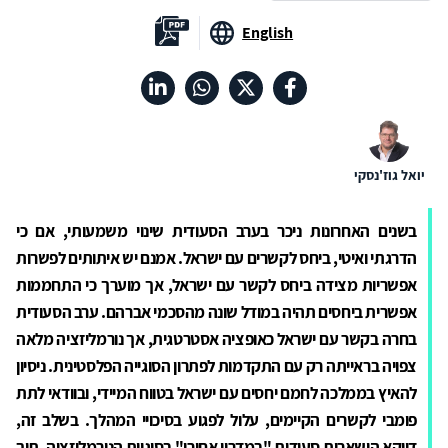
English
יואל גוז'נסקי
בשנים האחרונות ניכר בערב הסעודית שינוי משמעותי, אם כי
הדרגתי ואיטי, ביחס לקשרים עם ישראל. אמנם יש איתותים לפשרות
אפשריות מצידה ביחס לקשר עם ישראל, אך מוערך כי התחממות
אפשרית ביחסים תהיה במודל שונה מהסכמי אברהם. ערב הסעודית
בחרה בקשר עם ישראל כאופציה אסטרטגית, אך נורמליזציה מלאה
צפויה בראייתה רק עם התקדמות לפתרון הסוגייה הפלסטינית. ניסיון
להאיץ בממלכה לחמם יחסים עם ישראל בטווח המיידי, ובוודאי לתת
פומבי לקשרים הקיימים, עלול לפגוע בסיכויי המהלך. בשלב זה,
דווקא הישארות סעודית "במדרון אחורי" בסוגיית הנורמליזציה, תוך