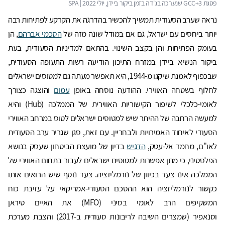
נראה שערב הסעודית תמשיך להכשיר בהדרגה את הקרקע לפתיחות רבה
יותר ביחסים עם ישראל, גם אם במודל שונה מזה של
הסכמי אברהם
, הן
בעומק הפתיחות והן בקצב השינוי. בהתאם למדיניות הסעודית, בעת
ביקור הנשיא ביידן במזרח התיכון הודיעה רשות התעופה הסעודית,
שבכפוף לאמנת שיקגו מ-1944, היא תאפשר מעתה גם למטוסים ישראלים
לחלוף בשטחה האווירי. ההודעה נוסחה באופן
עמום
והוצגה כצורך
לאומי-כלכלי לשיפור הקישוריות האווירית של הממלכה (Hub) והיא
למעשה הרחבה של ההיתר שיש למטוסים ישראלים לטוס במרחב האווירי
הסעודי לאיחוד האמירויות ולבחריין. עם זאת, סגן שגריר ערב הסעודית
לאו"ם, מחמד אל-עטק,
הדגיש
בדיון של מועצת הביטחון שעסק בנושא
הפלסטיני, כי מתן אפשרות למטוסים ישראלים לעבור בתחום האווירי של
הממלכה אינו צעד בכיוון של נורמליזציה. צעד נוסף שיש הרואים אותו
כקשור לנורמליזציה הוא ההסכם הסעודי-אמריקאי על עזיבת כוח
המשקיפים הרב לאומי בסיני (MFO) את האיים טיראן
וסנאפיר (שמצרים השיבה לריבונות סעודית ב-2017) והצבת מערכת