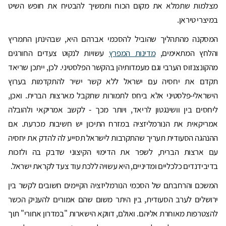
מצלמות שתמלא את מקום הכוח ותמשיך להבטיח את חופש השיט
במיצרי טיראן.
המסקנה מהתהליך שהוביל להסכמי אברהם היא, שבהינתן התמריץ
והלחץ המתאימים,
מדינות המפרץ
עשויות לנקוט צעדים החורגים
מהקונצנזוס הערבי וגם מעמדותיהן בהקשר הפלסטיני. לכן, ייתכן שריאד
תקדם את יחסיה עם ישראל ללא קשר ישיר להתקדמות בערוץ
הישראלי-פלסטיני אלא ביחס לתמורות שתקבל מארצות הברית. ואכן,
ליחסים בין וושינגטון לריאד, ויותר מכך - לקשב אמריקאי ולהובלה
אמריקאית את הנורמליזציה במזרח התיכון יש חשיבות מכרעת. אם
ההנהגה הסעודית תעריך שהתקרבות לישראל תסייע לה להדק את יחסיה
עם ארצות הברית, לשפר את הדימוי הקיצוני שדבק בה ולזכות
בדיבידנדים כלכליים ומדיניים, היא עשויה ללכת עוד צעד לקראת ישראל.
המשכם והרחבתם של הסכמי הנורמליזציה הקיימים חשובים לקשר בין
ירושלים לערב הסעודית, בין היתר משום שהם אמורים להעניק הכשר
להצטרפות מאוחרת אליהם. ואולם, דווקא הישארות "במדרון אחורי" תוך