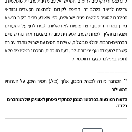
סיוע מאחורי הקלעים לחימום יחסי ישראל עם מדינות ערביות ומוסלמיות,
עדיפה לריאד בשלב זה. דחיפה לקידום ולהחצנת הקשרים ובוודאי
הפיכתם לסוגיה פוליטית פנים-ישראלית, כפי שאירע סביב ביקור הנשיא
ביידן במזרח התיכון, ייצרו ציפיות לא-ריאליות, יגבירו לחץ על הסעודים
ויפגעו בתהליך. למרות שערב הסעודית עוברת בשנים האחרונות שינויים
חברתיים-תרבותיים לא מבוטלים, שאלת היחסים עם ישראל נותרה עבורה
קשורה למעמדה ואף יציבותה. לכן, בעת הנוכחית, הסכם נורמליזציה מלא
נתפס בממלכה כצעד רחוק מידי.
____________
** המחבר מודה למנהל המכון, אלוף (מיל.) תמיר הימן, על הערותיו
המועילות
הדעות המובעות בפרסומי המכון למחקרי ביטחון לאומי הן של המחברים
בלבד.