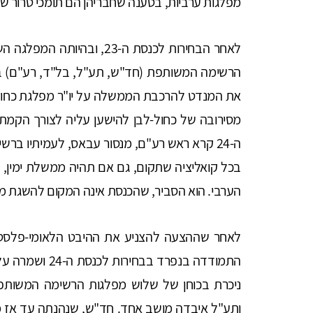
מפלגות ערביות, בטענה שחבריהן הם תומכי טרור שא
הרשימה המשותפת (חד"ש, תע"ל, בל"ד, רע"ם) בפ
את המנדט להרכבת הממשלה על יו"ר מפלגת כחול
מסירובה של כחול-לבן להישען עליה לצורך הקמת
ה-24 קרא ראש רע"ם, מנסור עבאס, לעמיתיו ב
בכל קואליציה שתקום, גם אם תהיה ממשלת ימין, 
הערבי. הוא הסביר, שהכנסת אינה המקום להשגת מטר
לאחר שההצעה להצניע את ההיבט הלאומי-פלסטי
התמודדה בנפרד ב
ניכרת בכוחן של שלוש מפלגות הרשימה המשותפת
ותע"ל איבדה מושב אחד. חד"ש, שנהנתה עד אז מ