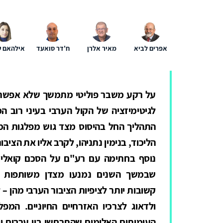
אפרים לביא
מאיר אלרן
ח'דר סואעד
אילהאם ש
על רקע משבר פוליטי מתמשך שלא אפשר ל
לגיטימיזציה של הקול הערבי בעיני רוב ה
התהליך החל בהיסוס מצד גוש מפלגות המר
הליכוד, בנימין נתניהו, לקרב אליו את הציב
נוסף בחתימה עם רע"ם על הסכם קואליצ
שבמשך השנים נמנעו מצדן משותפות קוא
קשובות יותר לציפיות הציבור הערבי מהן 
ולדאוג לצרכיו האזרחיים החיוניים. המפ
העימותים האלימים שהתרחשו בין ערבים וי