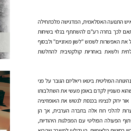
איש התנועה האסלאמית, המדגישה מלכתחילה
תאם לכך בחרה רע"ם להשתתף בגלוי בשיחות
צל את האפשרות לשמש "לשון מאזניים" ולבסוף
תית ולשאת באחריות קולקטיבית להחלטות
היגותה הפוליטית ביטאו ריאליזם הגובר על פני
ח שהוא מעוניין לקדם באופן מעשי את השתלבותו
ור ירוק לנציגיו בכנסת לנטוש את האופוזיציה
ות להלכי רוח אלה בחברה הערבית, אך הן
 הפעולה הפוליטי עם המפלגות היהודיות,
ון בסוגיות הלאומיות. הן נקלעו למשבר שהביא