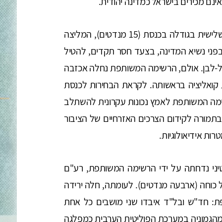
ינם מכירים בישראל כמדינה יהודית.
לאחר הבחירות לכנסת ה-23, ובהיותה המפלגה השלישית בגודלה בכנסת (15 מנדטים), המליצה
ני נשיא המדינה, בצעד חסר תקדים, להטיל
-לבן. אולם, הרשימה המשותפת נחלה אכזבה
 קואליציה בראשותה. לקראת הבחירות לכנסת
רשימה המשותפת לאמץ נכונות עקרונית להשתלב
בתמורה לקידום הצרכים האזרחיים של הציבור
ות אידיאולוגיות.
ני נדחתה על ידי הרשימה המשותפת, רע"ם
בחירות לכנסת ה-24 ושמרה על כוחה (ארבעה מנדטים). לעומתה, חלה ירידה
: חד"ש ובל"ד איבדו שני מושבים כל אחת
הגמוניה במערכת הפוליטית הערבית כמפלגה