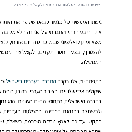
ריאיון עם מנסור עבאס לאחר הההצטרפות לקואליציה, יוני 2021
גישתו המעשית של מנסור עבאס שיקפה את היותו 
את ההיבט הדתי והחברתי על פני זה הלאומי. בה
משא ומתן קואליציוני שבמרכזן סדר יום אזרחי, לנ
להצטרף, בצעד חסר תקדים, לקואליציה ממשל
הממשלה.
התפתחויות אלו בקרב
החברה הערבית בישראל
ומנ
שיקולים אידיאולוגיים. הציבור הערבי, ברובו, הוכי
בחברה הישראלית בתחומי החיים השונים. הוא נתן א
ולהשתלב בהנהגת המדינה. המפלגות הערביות ער
התקשו עד כה לאמץ נוסחה מוסכמת בשאלת שיתוף
שתהא מבוססת על אימוץ סדר יום אזרחי ודחיית הדי