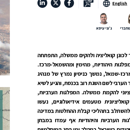
English
חברי
ג'וני עיסא
כונן קואליציה ולהקים ממשלה, התפתחה
מפלגות היהודיות, מהימין ומהשמאל-מרכז.
כז-שמאל, נמשך כניסיון נמרץ של מנהיג
ור הערבי לשם השגת רוב בכנסת, והגיע לשיא
יוני להקמת ממשלה. המפלגות הערביות,
ליציונית מטעמים אידיאולוגיים, נעשו
– להשתלב בתהליכי קבלת ההחלטות במדינה
לגות הערביות והיהודיות אף עמדו במבחן
הודים בישראל במהלך ימי החג המוסלמיים