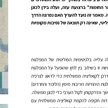
י 2021) ומבצע "שומר החומות" ברצועת עזה, ועלה בידן לכונן
. מאמר זה נועד להעריך האם נפרצה הדרך
ליטי, שאינה רק תוצאה של נסיבות מקומיות
הבחירות לכנסת ה-23 ולכנסת ה-24 חלה עלייה בלגיטימיות הפוליטית של המפלגות
חות זו בשילוב בין לחץ שהופעל על המפלגות
כן לקואליציה ממשלתית כדי לדאוג לצרכיה
גות היהודיות היריבות מימין (הליכוד והחרדים)
והזדקקותן לקול הערבי כדי לכונן ממשלה.
גדות תקיפה להקמת קואליציה ממשלתית עם