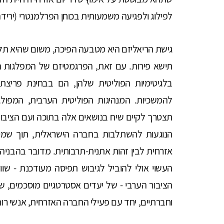
לפילוג ולפגיעה משמעותית בכוחן הפרלמנטרי (ירידה מ-15 מנדטים ל
גישת הריאליזם היא מטבעה הפיכה, משום שהיא תלוי
תישא פירות. עם זאת, הפרגמטיזם של המפלגות הער
בלגיטימיות הפוליטית שלהן, הם בבחינת פריצת 
להמשכיות. המנהיגות הפוליטית הערבית, המפולג
תצטרך לקיים שיח בנושאים אלה בתוכה ועם הציבור 
הנוגעות להשתלבות בחברה הישראלית, תוך שמירה
אזרחית לבין זהות אתנית-תרבותית. מדובר בהבני
העשוי אולי להוביל לגיבוש תפיסה מעודכנת - שו
הציבור הערבי - של יעדים אסטרטגיים מוסכמים, ש
וחברתיים, יחד עם פעילי החברה האזרחית, אנשי רו