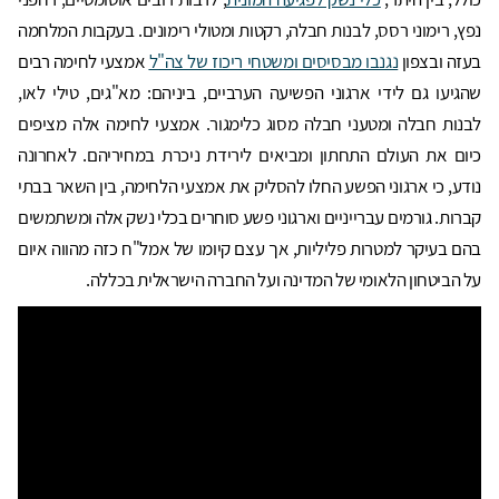
נפץ, רימוני רסס, לבנות חבלה, רקטות ומטולי רימונים. בעקבות המלחמה
בעזה ובצפון
נגנבו מבסיסים ומשטחי ריכוז של צה"ל
אמצעי לחימה רבים
שהגיעו גם לידי ארגוני הפשיעה הערביים, ביניהם: מא"גים, טילי לאו,
לבנות חבלה ומטעני חבלה מסוג כלימגור. אמצעי לחימה אלה מציפים
כיום את העולם התחתון ומביאים לירידת ניכרת במחיריהם. לאחרונה
נודע, כי ארגוני הפשע החלו להסליק את אמצעי הלחימה, בין השאר בבתי
קברות. גורמים עברייניים וארגוני פשע סוחרים בכלי נשק אלה ומשתמשים
בהם בעיקר למטרות פליליות, אך עצם קיומו של אמל"ח כזה מהווה איום
על הביטחון הלאומי של המדינה ועל החברה הישראלית בכללה.