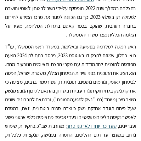
בהצלחה במהלך שנת 2022, הופסקה על-ידי השר לביטחון לאומי והושבה
לפעולה רק בשלהי 2023. כך גם הכוונה לסגור את מרכז המידע לחירום
בחברה הערבית, שהוקם בכפר קאסם בתחילת המלחמה, מעיד על
המגמה הכללית מצד משרדי הממשלה.
ראש המטה למלחמה בפשיעה ובאלימות במשרד ראש הממשלה, עו"ד
רואי כחלון, שמונה לתפקידו באוגוסט 2023, פרסם בתחילת 2024 הצעה
מפורטת לתוכנית להתמודדות עם מקרי הרצח והאיומים הנובעים מהם.
הוא הציג את התוכנית בפני שירות הביטחון הכללי, משטרת ישראל, המטה
לביטחון לאומי, וגורמים נוספים. תוכנית זו, שפורסמה ברבים, מציעה כי
אחזקת נשק בלתי חוקי תוגדר עבירת ביטחון, בהתאם לסיכון הנובע מנשק
היוצר סיכון מיוחד (כמו "נשק לפגיעה המונית"), ובהתאם לתבחינים שונים
שעל פיהם תוגדר אחזקת נשק כיוצרת סכנה ביטחונית. זאת, במטרה
לאפשר נקיטת הליכים משפטיים וצעדי אכיפה מתאימים כלפי ארגוני פשע
ועבריינים,
שעד כה יוחדו לארגוני טרור
: מעורבות שב"כ בחקירות, שימוש
נרחב במעצר עד תום ההליכים, החמרה בענישה, סנקציות כלכליות,