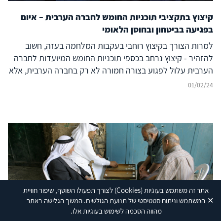
קיצוץ בתקציבי תוכניות החומש לחברה הערבית – איום
בפגיעה בביטחון ובחוסן הלאומי
למרות הצורך בקיצוץ רוחבי בעקבות המלחמה בעזה, חשוב
להזהיר - קיצוץ נרחב בכספי תוכניות החומש המיועדות לחברה
הערבית עלול לפגוע בצורה חמורה לא רק בחברה הערבית, אלא
גם בכלכלה הישראלית ובביטחון המדינה
01/02/24
אתר זה משתמש בעוגיות
(Cookies)
לצורך תפעולו השוטף, שיפור חוויית
✕
המשתמש וניתוח סטטיסטי של תנועת הגולשים. המשך הגלישה באתר
Shutterstock
מהווה הסכמה לשימוש בעוגיות אלו.