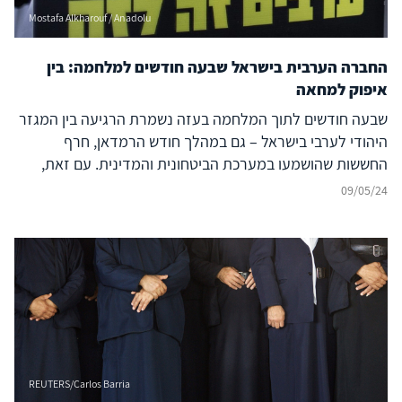
Mostafa Alkharouf / Anadolu
החברה הערבית בישראל שבעה חודשים למלחמה: בין
איפוק למחאה
שבעה חודשים לתוך המלחמה בעזה נשמרת הרגיעה בין המגזר
היהודי לערבי בישראל – גם במהלך חודש הרמדאן, חרף
החששות שהושמעו במערכת הביטחונית והמדינית. עם זאת,
במציאות הקשה של המלחמה הנמשכת, צפות ועולות סכנות
09/05/24
העלולות לפגוע ביציבות היחסים הרגישים. מהן אותן הסכנות,
וכיצד יש להתמודד עמן?
REUTERS/Carlos Barria