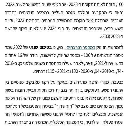
100, הזהה לאותה תקופה ב-2023 - יותר מפי שניים בהשוואה לשנת 2022.
נראה כי מתקבעת והולכת מגמת העלייה במספר הנרצחים בחברה
הערבית, שהחלה מאז הוקמה הממשלה הנוכחית בתחילת 2023, וקיים
חשש סביר, שמספר הנרצחים עד סוף 2024 יגיע לאותו היקף שנרשם
ב-2023 (233).
להמחשת הזינוק
במספר הנרצחים
, יצוין, כי
בסיכום שנתי
של 2022 עמד
מספר הנרצחים על 106 - מספר שהיווה, לראשונה, ירידה של 16 אחוזים
בהשוואה ל-2021, וזאת, לאחר שעלה בהתמדה בשנים שלפני כן: ב-2018
- 74, ב-2019 - 94, ב-2020 - 100 וב-2021 - 115 נרצחים.
כבעבר, מקרי הרצח מתרחשים בעיקר על רקע מאבקים פנימיים בין
ארגוני הפשע, העוסקים בין היתר בגביית דמי חסות וגביית חובות בשוק
השחור. ארגונים אלה אינם מורתעים וחששם מפני ידן של רשויות האכיפה
נמוך. הם מזהים כיום מצב של "חור שחור" בביטחון הפנים בשל המלחמה
הנמשכת, ומנצלים זאת כדי לחסל ארגוני פשיעה אחרים ולתפוש יותר
שטחי פעולה. יש להניח, כי המצוקה הכלכלית המחמירה בחברה הערבית