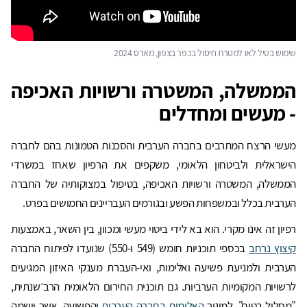
שימוש בטיל לאו למטרת חיסול בכפר בצפון, מארס 2024
הממשלה, המשטרה ורשויות האכיפה
- מעשים ומחדלים
מעשי הרצח המתרבים בחברה הערבית והסכנות הטמונות בהם לחברה
הישראלית ולביטחון הלאומי, משקפים את הרפיון שאחז במשרדי
הממשלה, המשטרה ורשויות האכיפה, בטיפול במצוקותיה של החברה
הערבית בכלל ובמשפחות הפשע ובגורמים העבריינים החמושים בפרט.
רפיון זה אינו מקרי. הוא בא לידי ביטוי מעשי ומכוון, בין השאר, באמצעות
קיצוץ נרחב
בכספי תוכניות חומש (549 ו-550) שנועדו לפיתוח החברה
הערבית ולמניעת פשיעה ואלימות, ואי-העברת מענקי האיזון המגיעים
לרשויות המקומיות הערביות. גם תוכנית החירום הלאומית הרב־שנתית,
"מסלול בטוח", למיגור
האלימות בחברה הערבית
והפשיעה, אשר יושמה