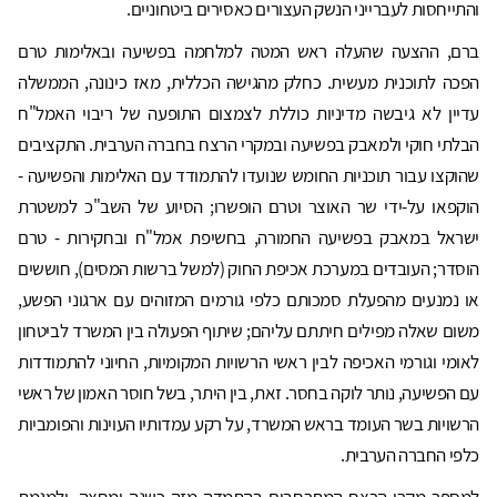
והתייחסות לעברייני הנשק העצורים כאסירים ביטחוניים.
ברם, ההצעה שהעלה ראש המטה למלחמה בפשיעה ובאלימות טרם
הפכה לתוכנית מעשית. כחלק מהגישה הכללית, מאז כינונה, הממשלה
עדיין לא גיבשה מדיניות כוללת לצמצום התופעה של ריבוי האמל"ח
הבלתי חוקי ולמאבק בפשיעה ובמקרי הרצח בחברה הערבית. התקציבים
שהוקצו עבור תוכניות החומש שנועדו להתמודד עם האלימות והפשיעה -
הוקפאו על-ידי שר האוצר וטרם הופשרו; הסיוע של השב"כ למשטרת
ישראל במאבק בפשיעה החמורה, בחשיפת אמל"ח ובחקירות - טרם
הוסדר; העובדים במערכת אכיפת החוק (למשל ברשות המסים), חוששים
או נמנעים מהפעלת סמכותם כלפי גורמים המזוהים עם ארגוני הפשע,
משום שאלה מפילים חיתתם עליהם; שיתוף הפעולה בין המשרד לביטחון
לאומי וגורמי האכיפה לבין ראשי הרשויות המקומיות, החיוני להתמודדות
עם הפשיעה, נותר לוקה בחסר. זאת, בין היתר, בשל חוסר האמון של ראשי
הרשויות בשר העומד בראש המשרד, על רקע עמדותיו העוינות והפומביות
כלפי החברה הערבית.
למספר מקרי הרצח המתרחבים בהתמדה מזה כשנה ומחצה, ולמגמת