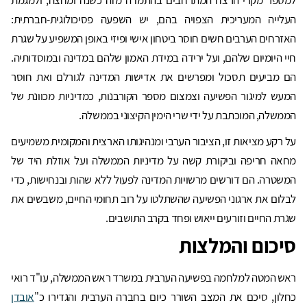
העלייה המעריכית הצפויה בהם, יש השפעה פסיכולוגית-חברתית:
האזרחים הערבים חשים חוסר ביטחון אישי ופיזי באופן המשפיע על שגרת
חיי היומיום שלהם, ועל ירידה במידת האמון שלהם במדינה ובמוסדותיה.
הם מביעים תסכול ומפרשים את אדישות המדינה לגורלם ואת חוסר
המעש למיגור הפשיעה וצמצום מספר הקורבנות, כמדיניות מכוונת של
הממשלה, המוכתבת על ידי שרי הימין הקיצוני בממשלה.
על רקע מציאות זו, הציבור הערבי ומנהיגותו הארצית והמקומית משמיעים
מחאה חריפה וביקורת קשה על מדיניות הממשלה ועל אוזלת היד של
המשטרה. הם דורשים מרשויות המדינה לפעול ללא שהות ובנחישות, כדי
לבלום את ארגוני הפשיעה שהשתלטו על רוב תחומי החיים, משבשים את
שגרת החיים וזורעים ייאוש ופחד בקרב התושבים.
סיכום והמלצות
ראש המטה למלחמה בפשיעה הערבית במשרד ראש הממשלה, עו"ד רואי
כחלון, סיכם את המצב השורר כיום בחברה הערבית והגדירו כ"
אובדן