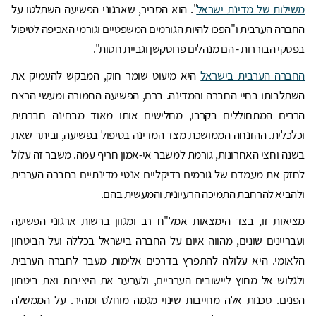
משילות של מדינת ישראל
". הוא הסביר, שארגוני הפשיעה השתלטו על
החברה הערבית ו"הפכו להיות הגורמים המשפטיים וגורמי האכיפה לטיפול
בפסקי הבוררות - הם מנהלים פרוטקשן וגביית חסות".
החברה הערבית בישראל
היא מיעוט שומר חוק, המבקש להעמיק את
השתלבותו בחיי החברה והמדינה. ברם, הפשיעה החמורה ומעשי הרצח
הרבים המתחוללים בקרבו, מחלישים אותו מאוד מבחינה חברתית
וכלכלית. ההזנחה הממושכת מצד המדינה בטיפול בפשיעה, וביתר שאת
בשנה וחצי האחרונות, גורמת למשבר אי-אמון חריף עמה. משבר זה עלול
לחזק את מעמדם של גורמים רדיקליים אנטי מדינתיים בחברה הערבית
ולהביא להרחבת התמיכה הרעיונית והמעשית בהם.
מציאות זו, בצד הימצאות אמל"ח רב ומגוון ברשות ארגוני הפשיעה
ועבריינים שונים, מהווה איום על החברה בישראל בכללה ועל הביטחון
הלאומי. היא עלולה להתפרץ בדרכים אלימות מעבר לחברה הערבית
ולגלוש אל מחוץ ליישובים הערביים, ולערער את היציבות ואת ביטחון
הפנים. סכנות אלה מחייבות שינוי מגמה מוחלט ומהיר. על הממשלה