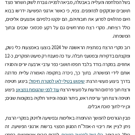
בשל המלחמה והעלייה באבטלה, מביאה לפנייה גוברת לשוק השחור מצד
תושבים שנזקקים למזומנים. צפוי, כי כאשר ארגוני הפשיעה ידרשו בבוא
היום מהלווים לפרוע את חובותיהם, הם ינקטו כלפיהם אמצעים אלימים,
כולל רציחות. מקרי רצח מתרחשים גם על רקע סכסוכי שכנים ובתוך
המשפחה.
רוב מקרי הרצח במחצית הראשונה של 2024 בוצעו באמצעות כלי נשק,
ומקצתם בדקירות ובמטעני חבלה. עד כה פוענח רק מיעוט המקרים, כ-12
אחוזים. במקרה בודד בלבד תפסו תושבי כפר ערבי ארבעה יורים והסגירו
אותם לידי המשטרה. בתוך כך, ניכרה בתקופה האמורה עליית מדרגה
בדרך ביצוע מעשי הרצח:
שימוש בטילי לאו למטרת חיסול
; ביצוע חטיפה
ורצח תוך פרסום הודעות על מעשי הרצח
עוד לפני שהגופות נמצאו
; ביצוע
חטיפה ורצח תוך עריפת ראש, ביתור הגופה ופיזור חלקיה במקומות שונים;
וכן ירי לתוך סוכת אבלים.
מבין הגורמים להמשך ההחמרה באלימות ובפשיעה ולזינוק במקרי הרצח,
ניתן לציין את ריבוי ה-אמל"ח המגוון המצוי ברשות ארגוני הפשיעה. זה
כולל, בין היתר,
כלי נשק לפגיעה המונית
, לרבות רובים אוטומטיים, רחפני