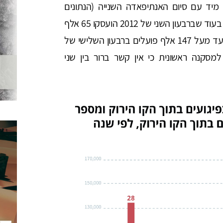
מיד עם סיום האנתיפאדה השנייה (הנתונים
שברשות מסד הנתונים מתחילים רק משנת 2012). בעוד שברבעון השני של 2012 הועסקו 65 אלף
פועלים מהגדה המערבית, מספרם עלה בהדרגה עד מעל 147 אלף פועלים ברבעון השלישי של
 למסקנה ראשונית כי אין קשר ברור בין שני