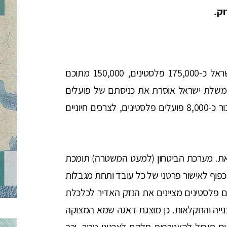
וק.
ערב המלחמה שהחלה ב-7 באוקטובר עבדו בישראל כ-175,000 פלסטינים, 150,000 מתוכם
ממשלת ישראל אוסרת את כניסתם של פועלים
פלסטינים לתוך הקו הירוק (פרט לאישור מיוחד עבור כ-8,000 פועלים פלסטינים, לצרכים חיוניים
ת. מערכת הביטחון (למעט המשטרה) תומכת
כפוף לאישור פרטני של כל עובד ותחת מגבלות
ם פלסטינים מציינים את הנזק האדיר לכלכלת
נייה והחקלאות. כן מוצגת דאגה שמא המצוקה
תוביל להצטרפות חלקם לארגוני טרור, וכך