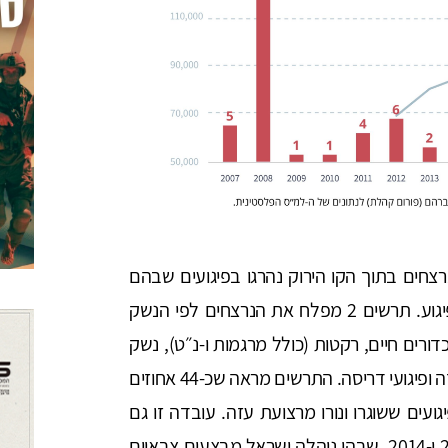
חים בתוך הקו הירוק נהרגו בפיגועים שבהם
המחבל התוקף שהה ברצועת עזה בעת ביצוע הפיגוע. תרשים 2 מפלח את הנרצחים לפי הנשק
רים חיים, רקטות (כולל מרגמות ו-נ״ט), נשק
קר (סכינים, יידוי אבנים וחנק), ירי צלפים מרצועת עזה ופיגועי דריסה. התרשים מראה שכ-44 אחוזים
מותם בפיגועים ששוגרו ונורו מרצועת עזה. עובדה זו גם
מסבירה את העלייה במספר הנרצחים בשנים 2008 ו-2014, שבהן ניהלה ישראל מבצעים צבאיים