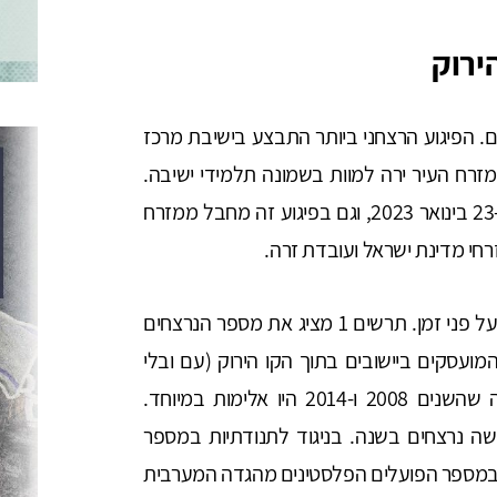
ירוק
קרת נרצחו 153 ישראלים ב-87 פיגועים. הפיגוע הרצחני ביותר התבצע בישיבת מרכז
 2008, כאשר מחבל ממזרח העיר ירה למוות בשמונה תלמידי ישיבה.
הפיגוע השני בהיקפו התרחש אף הוא בירושלים, ב-23 בינואר 2023, וגם בפיגוע זה מחבל ממזרח
חי מדינת ישראל ועובדת זרה.
קיימת תנודתיות רבה במספר הנרצחים הישראלים על פני זמן. תרשים 1 מציג את מספר הנרצחים
ינים המועסקים ביישובים בתוך הקו הירוק (עם ובלי
אישור) בין השנים 2012 – 2023. התרשים מראה שהשנים 2008 ו-2014 היו אלימות במיוחד.
ה נרצחים בשנה. בניגוד לתנודתיות במספר
במספר הפועלים הפלסטינים מהגדה המערבית