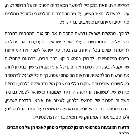
הפלסטינית, וזאת במקביל להמשך המאבקים הפנימיים על הדמוקרטיה,
עשוי להשתלט הציר השיעי על ציר ההתנגדות הפלסטיני ולהוביל מהלכים
מתריסים ומאתגרים משולבים נגד ישראל.
לפיכך, ממשלת ישראל נדרשת להפחית את הקיטוב והמתחים בחברה
הישראלית, המתפרשת בעיני אויבי ישראל כמערערת את יכולתה
להתמודד מולם בכל הזירות. בה בעת, על ישראל לשכך את המתיחות
בזירה הפלסטינית, לדבוק בסטטוס קוו בהר הבית, בהתאם להחלטה
שהתקבלה בעשרת הימים האחרונים של הרמדאן, ולהמשיך בניסיון לחזק
את הרשות הפלסטינית והתאום הביטחוני עמה. כך תוכל ישראל להתמקד
בשלושה מישורים והם שיקום כללי המשחק מול חזבאללה בלבנון, ובחינה
מחדש של 'משוואת ההרתעה הדדית' שמונעת מישראל לפעול גם נגד
תשתיות הטרור של חמאס בלבנון; לעצור את איראן בדרכה לגרעין,
בהתבססותה בזירה הצפונית ובמאמציה להשתלט על הזירה הפלסטינית;
ולכרסם במעמדו המתחזק של חמאס בזירה הפלסטינית.
הדעות המובעות בפרסומי המכון למחקרי ביטחון לאומי הן של המחברים
בלבד.