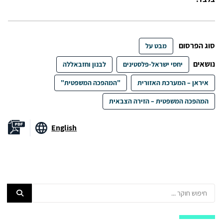
סוג הפרסום
מבט על
נושאים
יחסי ישראל-פלסטינים
לבנון וחזבאללה
איראן – המערכת האזורית
"המהפכה המשפטית"
המהפכה המשפטית – הזירה הצבאית
English