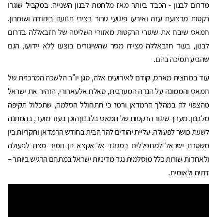
מדרום לבנון - הכבד ביותר מאז מלחמת לבנון השנייה. במקביל שוגרו
רקטות מרצועת עזה ואירעו פיגועי טרור בצירי תנועה ביהודה ושומרון.
חמאס שיבח את שיגורי הרקטות מאזורי השליטה של חזבאללה בדרום
לבנון, בעוד חזבאללה מצידו מסר שהשיגורים בוצעו ללא יידועו, הגם
שהביע תמיכה בהם.
עוד במחצית מארס, קודם לאירועים אלה, סגן יו"ר הלשכה המרכזית של
חמאס והממונה על הגדה המערבית, סאלח אלעארורי, הזהיר את ישראל
מהצפוי לה במהלך הרמדאן ורמז כי תתחולל הסלמה, שתכלול תקיפה
מלבנון. מערך שיגור הרקטות של חמאס בלבנון הוכן בעוד מועד, בהמתנה
לשעת כושר לפעולה. עליית יהודים להר הבית בחודש הרמדאן ותקריות בין
משטרת ישראל למתפללים במסגד אל-אקצא הן תמיד מצת לפעולה
ולאחדות שורות כלל מוסלמית נגד מדיניות ישראל במתחם הרגיש ביותר –
דתית ולאומית.