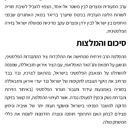
ערב הסעודית ומצרים לבין משטר אל-אסד, הצפוי להוביל לשיבת סוריה
לשורות הליגה הערבית בכינוס שייערך בריאד במאי; האתגרים שבפני
היחסים בין ישראל לבין ירדן ומצרים עקב מדיניות ממשלת ישראל בזירה
הפלסטינית.
סיכום והמלצות
ההסלמה הרב-זירתית ממחישה את התלכדות ציר ההתנגדות הפלסטיני,
הנשען על חמאס והג'האד האסלאמי, עם הציר איראן-חזבאללה, שמנסה
להשתלט על המאבק הפלסטיני בישראל, בהתאם לצרכיו, ובד בבד
מרחיב את היקף תגובתו לתקיפות של ישראל נגד יעדי איראן וחזבאללה
בסוריה באמצעות עידוד ותגבור הטרור הפלסטיני (באיחוד הזירות
והברחת נשק וכסף) לפעולה נגדה. אשר לעיתוי ההסלמה, זה קשור בזיקה
הדוקה למשבר הפנימי בישראל ומשקף העזת יתר של אויביה וניסיון
מצידם לבחון האם התרופף חוסנה ונוצרה הזדמנות לשנות את כללי
המשחק מולה.