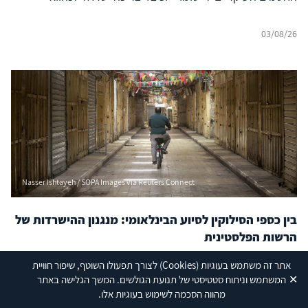
03/08/26
Nasser Ishtayeh / SOPA Images via Reuters Connect
בין כספי הסילוקין לסיוע הבינלאומי: מנגנון ההישרדות של
הרשות הפלסטינית
כיצד מצליחה הרשות לשרוד כלכלית חרף המכות הקשות
אתר זה משתמש בעוגיות
(Cookies)
לצורך תפעולו השוטף, שיפור חוויית
שספגה הכלכלה הפלסטינית מאז תחילת מלחמת "חרבות
✕
המשתמש וניתוח סטטיסטי של תנועת הגולשים. המשך הגלישה באתר
ברזל"?
מהווה הסכמה לשימוש בעוגיות אלו.