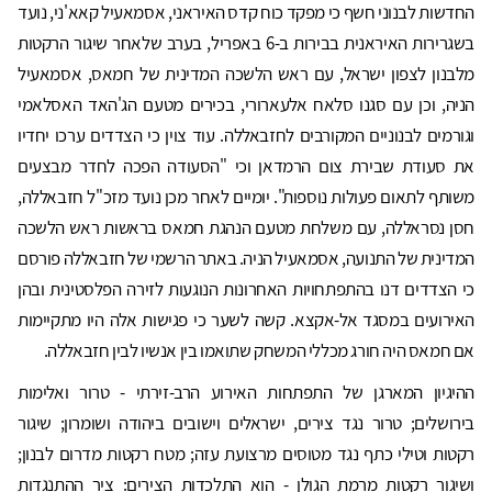
החדשות לבנוני חשף כי מפקד כוח קדס האיראני, אסמאעיל קאא'ני, נועד
בשגרירות האיראנית בבירות ב-6 באפריל, בערב שלאחר שיגור הרקטות
מלבנון לצפון ישראל, עם ראש הלשכה המדינית של חמאס, אסמאעיל
הניה, וכן עם סגנו סלאח אלעארורי, בכירים מטעם הג'האד האסלאמי
וגורמים לבנוניים המקורבים לחזבאללה. עוד צוין כי הצדדים ערכו יחדיו
את סעודת שבירת צום הרמדאן וכי "הסעודה הפכה לחדר מבצעים
משותף לתאום פעולות נוספות". יומיים לאחר מכן נועד מזכ"ל חזבאללה,
חסן נסראללה, עם משלחת מטעם הנהגת חמאס בראשות ראש הלשכה
המדינית של התנועה, אסמאעיל הניה. באתר הרשמי של חזבאללה פורסם
כי הצדדים דנו בהתפתחויות האחרונות הנוגעות לזירה הפלסטינית ובהן
האירועים במסגד אל-אקצא. קשה לשער כי פגישות אלה היו מתקיימות
אם חמאס היה חורג מכללי המשחק שתואמו בין אנשיו לבין חזבאללה.
ההיגיון המארגן של התפתחות האירוע הרב-זירתי - טרור ואלימות
בירושלים; טרור נגד צירים, ישראלים וישובים ביהודה ושומרון; שיגור
רקטות וטילי כתף נגד מטוסים מרצועת עזה; מטח רקטות מדרום לבנון;
ושיגור רקטות מרמת הגולן - הוא התלכדות הצירים: ציר ההתנגדות