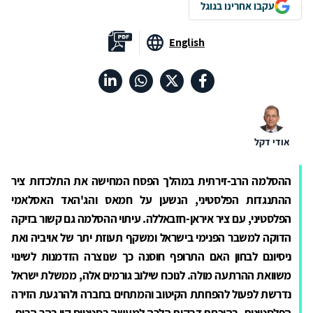
עקבו אחרינו בגוגל
English
אודי דקל
ההסלמה הרב-זירתית
במהלך הפסח המחישה את התלכדות ציר
ההתנגדות הפלסטיני, הנשען על חמאס והג'האד האסלאמי
הפלסטיני, עם ציר איראן-חזבאללה. עיתוי ההסלמה גם קשור בזיקה
הדוקה למשבר הפנימי בישראל ומשקף תעוזת יתר של אויביה ואת
ניסיונם לבחון האם התרופף חוסנה כך שנוצרה הזדמנות לשינוי
משוואת ההרתעה מולה. לנוכח שילוב גורמים אלה, ממשלת ישראל
נדרשת לפעול להפחתת הקיטוב והמתחים בחברה ולהרגעת הזירה
הפלסטינית, בהוכחת דבקות הלכה למעשה בסטטוס קוו בהר הבית.