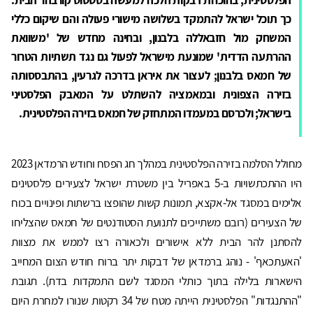
כך תוכל ישראל להתמקד בשלושה מישורי פעולה והם שיקום כללי
המשחק מול חזבאללה בלבנון, ובחינה מחדש של 'משוואת
ההרתעה הדדית' שמונעת מישראל לפעול גם נגד תשתיות הטרור
של חמאס בלבנון; לעצור את איראן בדרכה לגרעין, בהתבססותה
בזירה הצפונית ובמאמציה להשתלט על המאבק הפלסטיני
בישראל; ולכרסם במעמדו המתחזק של חמאס בזירה הפלסטינית.
מחולל הסלמה בזירה הפלסטינית במהלך חג הפסח וחודש הרמדאן 2023
היו ההתכתשויות ב-5 באפריל בין משטרת ישראל לצעירים פלסטינים
אלימים במסגד אל-אקצא, תמונות קשות שהופצו ברשתות ופינויים בכוח
של הצעירים (רובם משתייכים לתנועת הסטודנטים של חמאס שהצליחו
להסתנן להר הבית ללא אישורים ולכאורה רצו לממש את מצוות
'האעתכאף' - נוהג ברמדאן של דבקות יתר ברוח חודש הצום המחייב
הישארות בלילה בתוך כותלי המסגד לשם התמקדות בדת). תגובת
"ההתנגדות" הפלסטינית הייתה מטח של 34 רקטות שנורו למחרת היום