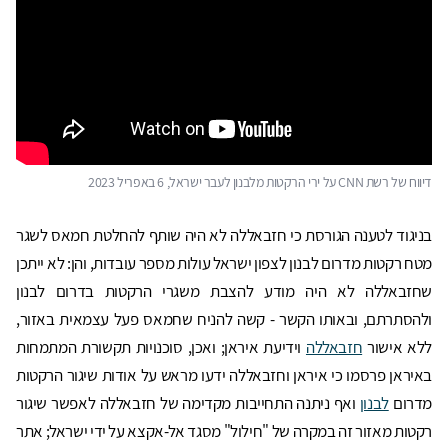
דיווח של רשת CNN על ירי הרקטות מלבנון לעבר ישראל, 6 באפריל 2023
בניגוד לטענה הגורסת כי חזבאללה לא היה שותף להחלטת חמאס לשגר
מטח רקטות מדרום לבנון לצפון ישראל עולות מספר עובדות, והן: לא ייתכן
שחזבאללה לא היה מודע להצבת משגרי הרקטות בדרום לבנון
ולהסתרתם, ובאותו הקשר - קשה להניח שחמאס פעל עצמאית באזור,
ללא אישור
חזבאללה
וידיעת איראן; ואכן, סוכנויות תקשורת המתמחות
באיראן פרסמו כי איראן וחזבאללה ידעו מראש על אודות שיגור הרקטות
מדרום
לבנון
ואף ניתנה התחייבות מקדימה של חזבאללה לאפשר שיגור
רקטות מאזור זה במקרה של "חילול" מסגד אל-אקצא על ידי ישראל; אתר