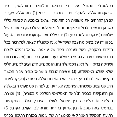
הפלסטיני, המובל על ידי חמאס והג'האד האסלאמי, וציר
איראן-חזבאללה. להתלכדות זו מספר נדבכים: (1) חזבאללה מעריך
שניתן להרחיב את משוואת הכוחות מול ישראל באמצעות קביעת כללי
משחק חדשים בגבול הצפון מתחת לרף הסלמה למלחמה, כל עוד יפעיל
שלוחים (פרוקסי) פלסטיניים; (2) חזבאללה ואיראן מעריכים כי ניתן לפעול
בכיוון זה על בסיס מחשבה שישראל אינה מסוגלת לצאת למלחמה בכל
הזירות במקביל, בשל הערכת חסר של עוצמת ישראל ובפרט לנוכח
התרחשויות בזירתה הפנימית: פילוג בעם, תופעת סרבנות (אי-התנדבות)
ושחיקה בדימוי של ראש הממשלה נתניהו ממנהיג חזק ויציב למנהיג חלש
שלא שולט בממשלתו; (3) שאיפה לגבות מישראל מחיר עבור המשך
תקיפות המב"ם נגד יעדי הציר האיראני-חזבאללה בסוריה (בעיקר לאחר
הרג שני קציני משמרות המהפכה האיראניים, לפחות שני פעילי חזבאללה
וכן התנקשות בבכיר הג'האד האסלאמי הפלסטיני בסוריה); (4) עצירת
תהליכי הנורמליזציה בין ישראל לעולם הערבי, ומנגד התקדמות
בנורמליזציה המקבילה בין איראן וגרורתה סוריה לבין העולם הערבי; (6)
רתיעת הממשל האמריקאי מאפשרות של עימות במזרח התיכון, בפרט