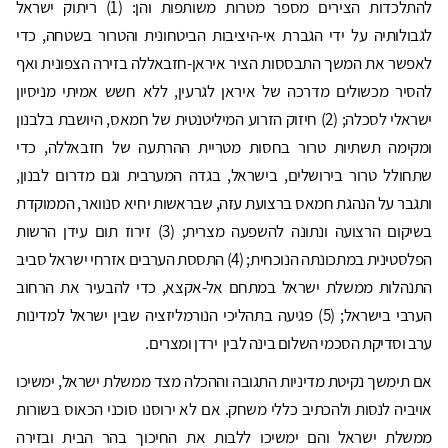
להתלכדות הצירים מספר מטרות משותפות והן: (1) ריתוק ישראל
לגבולותיה על ידי הגברת אי-היציבות הביטחונית והטרור בשטחה, כדי
לאפשר את המשך התבססות הציר איראן-חזבאללה בזירה הצפונית ואף
להסיר מכשולים מדרכה של איראן לגרעין, ללא חשש אמיתי מניסיון
ישראלי לסכלה; (2) חיזוק הזרוע המיליטנטית של חמאס, היושבת בלבנון
ומקימה תשתיות טרור בחסות מטריית ההרתעה של חזבאללה, כדי
שתחולל טרור בירושלים, בישראל, בגדה המערבית וגם מדרום לבנון,
ותגבר על הנהגת חמאס ברצועת עזה, שבראשות יחיא סנוואר, הממוקדת
בשיקום הרצועה ונתונה להשפעה מצרית; (3) זירוז תום עידן הרשות
הפלסטינית במתכונתה הנוכחית; (4) התססת הערבים אזרחי ישראל סביב
התנהלות ממשלת ישראל במתחם אל-אקצא, כדי להבעיר את הרחוב
הערבי בישראל; (5) פגיעה בתהליכי הנורמליזציה שבין ישראל למדינות
ערב וסדיקת הסכמי השלום בינה לבין ירדן ומצרים.
אם תימשך נקיטת מדיניות התגובה וההכלה מצד ממשלת ישראל, ימשיכו
אויביה לנסות ולהכתיב כללי משחק. אם לא ירוסנו סוכני הכאוס בשורות
ממשלת ישראל והם ימשיכו ללבות את החיכוך בהר הבית ובזירה