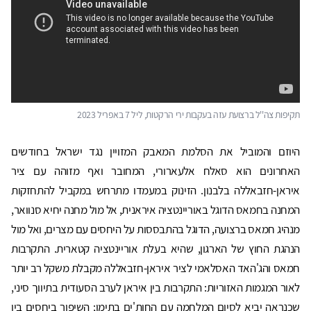
תקיפות צה''ל ברצועת עזה בעקבות ירי הרקטות, ליל 7 באפריל 2023
היוזם והמוביל את הסלמת המאבק המזויין נגד ישראל בחודשים
האחרונים הוא סאלח אלעארורי, המחובר ואף מזוהה עם ציר
איראן-חזבאללה בלבנון. הזינוק במעמדו מתרחש במקביל להתחזקות
המחנה בחמאס הדוגל באוריינטציה איראנית, אל מול מחנה יחיא סנוואר,
מנהיג חמאס ברצועה, הדוגל בהתבססות על היחסים עם מצרים, ואל מול
הנהגת החוץ של הארגון, שהיא בעלת אוריינטציה קטארית. התקרבות
חמאס והג'האד האסלאמי לציר איראן-חזבאללה מקבלת משקל רב יותר
לאור המגמות האזוריות: התקרבות בין איראן לערב הסעודית בתיווך סיני,
שכנראה יביא לסיום המלחמה עם החות'ים בתימן; השיפור ביחסים בין