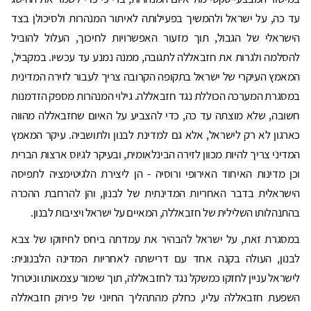
עד כה, על ישראל ולהמשיך בפעילותה לאיתור המנהרות ולסיכולן בצד
הישראלי של הגבול, תוך מזעור האפשרויות לחיכוך, העלול להוביל
להסלמה ולגרות את חזבאללה לתגובה, ממנה נמנע עד עכשיו. במקביל,
המאמץ העיקרי של ישראל בתקופה הקרובה צריך לעבור לזירה המדינית
במסגרת המערכה הכוללת נגד חזבאללה. גילוי המנהרות מספק הזדמנות
חשובה, שלא מוצתה עד כה, כדי להצביע על האיום שחזבאללה מהווה
כארגון לא רק לישראל, אלא גם למדינת לבנון ולתושביה. עיקר המאמץ
המדיני צריך להיות מכוון לזירה הבינלאומית, ובעיקר לגיוס ארצות הברית
וכן מדינות האיחוד האירופי ורוסיה - הן ליצירת הלגיטימציה לתפיסה
הישראלית בדבר האחריות המדינתית של לבנון, והן להרחבת ההכרה
בהתנהלותו השלילית של חזבאללה, המאיים על ישראל ויציבות לבנון.
במסגרת זאת, על ישראל להבהיר את עמדתה ביחס לחיזוקו של צבא
לבנון, העולה בקנה אחד עם דרישתה לאחריות המדינה הלבנונית:
לישראל עניין לחזקו כמשקל נגד לחזבאללה, תוך שימור עצמאותו וניטרול
השפעת חזבאללה עליו, כחלק מהתהליך החיוני של פירוק חזבאללה