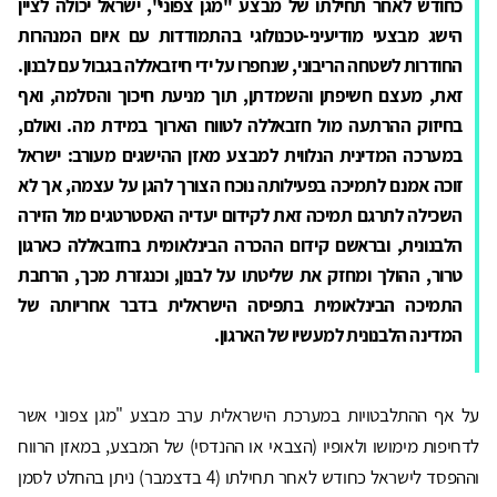
כחודש לאחר תחילתו של מבצע "מגן צפוני", ישראל יכולה לציין
הישג מבצעי מודיעיני-טכנולוגי בהתמודדות עם איום המנהרות
החודרות לשטחה הריבוני, שנחפרו על ידי חיזבאללה בגבול עם לבנון.
זאת, מעצם חשיפתן והשמדתן, תוך מניעת חיכוך והסלמה, ואף
בחיזוק ההרתעה מול חזבאללה לטווח הארוך במידת מה. ואולם,
במערכה המדינית הנלווית למבצע מאזן ההישגים מעורב: ישראל
זוכה אמנם לתמיכה בפעילותה נוכח הצורך להגן על עצמה, אך לא
השכילה לתרגם תמיכה זאת לקידום יעדיה האסטרטגים מול הזירה
הלבנונית, ובראשם קידום ההכרה הבינלאומית בחזבאללה כארגון
טרור, ההולך ומחזק את שליטתו על לבנון, וכנגזרת מכך, הרחבת
התמיכה הבינלאומית בתפיסה הישראלית בדבר אחריותה של
המדינה הלבנונית למעשיו של הארגון.
על אף ההתלבטויות במערכת הישראלית ערב מבצע "מגן צפוני אשר
לדחיפות מימושו ולאופיו (הצבאי או ההנדסי) של המבצע, במאזן הרווח
וההפסד לישראל כחודש לאחר תחילתו (4 בדצמבר) ניתן בהחלט לסמן