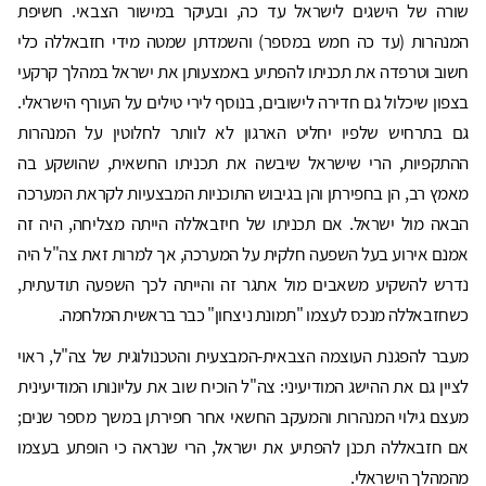
שורה של הישגים לישראל עד כה, ובעיקר במישור הצבאי. חשיפת
המנהרות (עד כה חמש במספר) והשמדתן שמטה מידי חזבאללה כלי
חשוב וטרפדה את תכניתו להפתיע באמצעותן את ישראל במהלך קרקעי
בצפון שיכלול גם חדירה לישובים, בנוסף לירי טילים על העורף הישראלי.
גם בתרחיש שלפיו יחליט הארגון לא לוותר לחלוטין על המנהרות
ההתקפיות, הרי שישראל שיבשה את תכניתו החשאית, שהושקע בה
מאמץ רב, הן בחפירתן והן בגיבוש התוכניות המבצעיות לקראת המערכה
הבאה מול ישראל. אם תכניתו של חיזבאללה הייתה מצליחה, היה זה
אמנם אירוע בעל השפעה חלקית על המערכה, אך למרות זאת צה"ל היה
נדרש להשקיע משאבים מול אתגר זה והייתה לכך השפעה תודעתית,
כשחזבאללה מנכס לעצמו "תמונת ניצחון" כבר בראשית המלחמה.
מעבר להפגנת העוצמה הצבאית-המבצעית והטכנולוגית של צה"ל, ראוי
לציין גם את ההישג המודיעיני: צה"ל הוכיח שוב את עליונותו המודיעינית
מעצם גילוי המנהרות והמעקב החשאי אחר חפירתן במשך מספר שנים;
אם חזבאללה תכנן להפתיע את ישראל, הרי שנראה כי הופתע בעצמו
מהמהלך הישראלי.