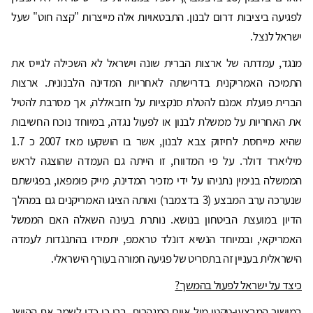
לפגיעה ביציבות דרום לבנון. התבטאויות אלה מייצרות "קצה חוט" שעל
ישראל לנצל.
מנגד, עמדתה של ארצות הברית שונה וישראל לא השכילה לגייס את
התמיכה האמריקנית בדרישתה לאחריות המדינה הלבנונית. ארצות
הברית פועלת אמנם להטלת סנקציות על חזבאללה, אך מסרבת להטיל
את האחריות על ממשלת לבנון או לפעול נגדה, במיוחד נוכח החשיבות
שהיא מייחסת לחיזוק צבא לבנון, אשר בו הושקעו מאז 2007 כ 1.7
מיליארד דולר. על פי המדווח, זו הייתה גם העמדה שהוצגה לראש
הממשלה בנימין נתניהו על ידי מזכיר המדינה, מייק פומפאו, בפגישתם
שנערכה ערב המבצע (3 בדצמבר) ואותה הציגו האמריקנים גם במהלך
הדיון במועצת הביטחון בנושא. נותרת בעינה השאלה האם הממשל
האמריקאי, ובמיוחד הנשיא דונלד טראמפ, יתמידו בהתנגדות לעמדה
הישראלית בעניין זה בתסריט של פגיעה חמורה בעורף הישראלי.
כיצד על ישראל לפעול בהמשך?
במישור המבצעי-טקטי מול איום המנהרות, ברי כי כדי לשמר את ההישג