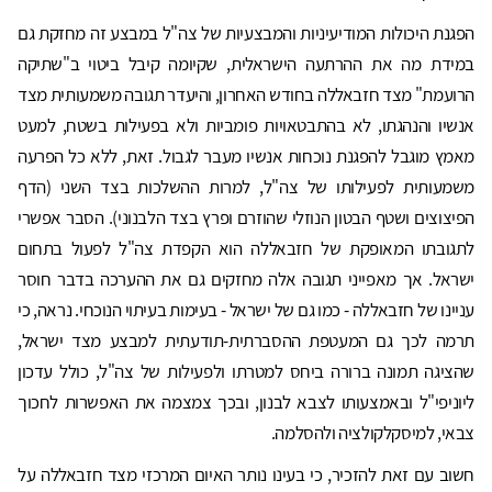
הפגנת היכולות המודיעיניות והמבצעיות של צה"ל במבצע זה מחזקת גם
במידת מה את ההרתעה הישראלית, שקיומה קיבל ביטוי ב"שתיקה
הרועמת" מצד חזבאללה בחודש האחרון, והיעדר תגובה משמעותית מצד
אנשיו והנהגתו, לא בהתבטאויות פומביות ולא בפעילות בשטח, למעט
מאמץ מוגבל להפגנת נוכחות אנשיו מעבר לגבול. זאת, ללא כל הפרעה
משמעותית לפעילותו של צה"ל, למרות ההשלכות בצד השני (הדף
הפיצוצים ושטף הבטון הנוזלי שהוזרם ופרץ בצד הלבנוני). הסבר אפשרי
לתגובתו המאופקת של חזבאללה הוא הקפדת צה"ל לפעול בתחום
ישראל. אך מאפייני תגובה אלה מחזקים גם את ההערכה בדבר חוסר
עניינו של חזבאללה - כמו גם של ישראל - בעימות בעיתוי הנוכחי. נראה, כי
תרמה לכך גם המעטפת ההסברתית-תודעתית למבצע מצד ישראל,
שהציגה תמונה ברורה ביחס למטרתו ולפעילות של צה"ל, כולל עדכון
ליוניפי"ל ובאמצעותו לצבא לבנון, ובכך צמצמה את האפשרות לחכוך
צבאי, למיסקלקולציה ולהסלמה.
חשוב עם זאת להזכיר, כי בעינו נותר האיום המרכזי מצד חזבאללה על