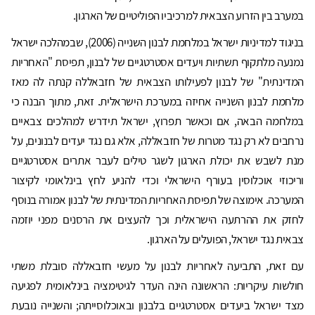
במערב בין הזרוע הצבאית למרכיביו הפוליטיים של הארגון.
בניגוד למדיניות ישראל במלחמת לבנון השנייה (2006), שבמהלכה ישראל
נמנעה מלתקוף תשתיות ויעדים אסטרטגיים של לבנון, תפיסת "האחריות
המדינתית" של לבנון לפעילותו הצבאית של חזבאללה קנתה לה מאז
מלחמת לבנון השנייה אחיזה במערכת הישראלית. זאת, מתוך הבנה כי
במלחמה הבאה, אם וכאשר תפרוץ, ישראל תידרש למהלכים צבאיים
נרחבים לא רק נגד מטרות של חזבאללה, אלא גם נגד יעדים לבנונים, על
מנת לשבש את יכולת הארגון לשגר טילים לעבר אתרים אסטרטגיים
וריכוזי אוכלוסין בעורף הישראלי וכדי להניע לחץ בינלאומי לקיצור
המערכה. אימוצה של תפיסת האחריות המדינתית של לבנון אמורה בנוסף
לחזק את ההרתעה הישראלית וכך להעצים את הרסנים מפני יוזמה
צבאית נגד ישראל, הפועלים על הארגון.
עם זאת, התביעה לאחריות לבנון על מעשי חזבאללה סובלת משתי
חולשות עיקריות: הראשונה הינה העדר לגיטימציה בינלאומית לפגיעה
מצד ישראל ביעדים אסטרטגיים בלבנון ובאוכלוסייתה; והשנייה נובעת