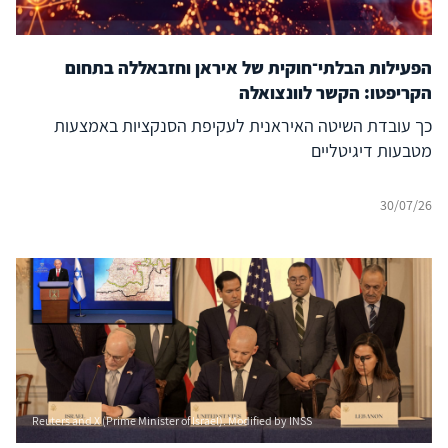
הפעילות הבלתי־חוקית של איראן וחזבאללה בתחום
הקריפטו: הקשר לוונצואלה
כך עובדת השיטה האיראנית לעקיפת הסנקציות באמצעות
מטבעות דיגיטליים
30/07/26
Reuters and X (Prime Minister of Israel). Modified by INSS