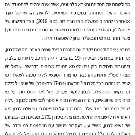
מחולשתם של המדינה והצבא הלבנונים, אשר אינם יכולים להתמודד עם
הארגון ההולך ומתחזק במערכת הפוליטית (לראיה, הקושי של סעד
אל-חרירי להרכיב ממשלה מאז הבחירות במאי 2018), בצד חולשתו של
צבא לבנון, המוגבל ביכולותיו (למרות מאמצי ארצות הברית וצרפת לחזקו)
ואשר חדור בגורמי חזבאללה ונתון להשפעת הארגון.
המבצע יצר הזדמנות לקדם את ההכרה הבינלאומית באחריותה של לבנון,
אך הדיון במועצת הביטחון (19 בדצמבר) היה מורכב מדיווחים בלבד,
והתגובות היחידות בהן ניתן למצוא תמיכה מסוימת בדרישת ישראל היו
מצד יוניפי"ל ורוסיה, והן נבעו מהצורך המעשי לאתר מענה לשאלה: מי
יטפל במנהרות בצד הלבנוני? הודעתו (מה-17 בדצמבר) של יוניפי"ל כללה
גם בקשה מממשלת לבנון לנקוט צעדים מול גילוי המנהרות. על פי
פרסומים עיתונאיים, רוסיה העבירה גם היא מסר לממשלת לבנון כי עליה
לטפל במנהרות בצד שלה, בהתבסס על התפיסה כי ממשלת לבנון היא
האחראית ליישם את החלטת מועצת הביטחון 1701. מעניינת גם הבטחתו
של נשיא לבנון, מישל עון, בעקבות פגישה עם המתאמת המיוחדת של
האו"ם בלבנון (13 בדצמבר), לטפל במנהרות כדי שישראל לא תנצלן