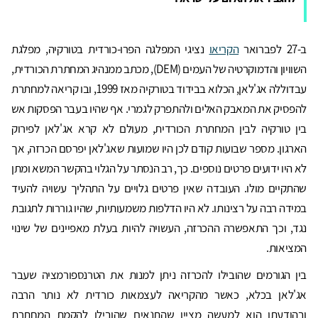
ב-27 לפברואר
הקריאו
נציגי המפלגה הפרו-כורדית בטורקיה, מפלגת
השוויון והדמוקרטיה של העמים (DEM), מכתב ממנהיג המחתרת הכורדית,
עבדוללה אג'לאן, הכלוא בבידוד בטורקיה מאז 1999, ובו קריאה למחתרת
להפסיק את המאבק האלים ולהתפרק לגמרי. אף שהיו בעבר הפסקות אש
בין טורקיה לבין המחתרת הכורדית, מעולם לא קרא אג'לאן לפירוק
הארגון. מספר שבועות קודם לכן היו שמועות שאג'לאן יפרסם הכרזה, אך
לא היו ידועים פרטים נוספים. כך, רב הנסתר על הגלוי בהקשר המשא ומתן
שהתקיים מולו. העובדה שאין פרטים גלויים על התהליך עשויה להעיד
במידה רבה על רצינותו. לא היו הדלפות משמעותיות, שהיו גוררות לתגובת
נגד, וכך התאפשרה ההכרזה, העשויה להיות בעלת מאפיינים של שינוי
המציאות.
בין הגורמים שהובילו להכרזה ניתן למנות את הטרנספורמציה שעבר
אג'לאן בכלא, כאשר מהקריאה לעצמאות כורדית לא נותר הרבה
ובהודעתו הוא למעשה מציין שהתנאים שהובילו להקמת המחתרת