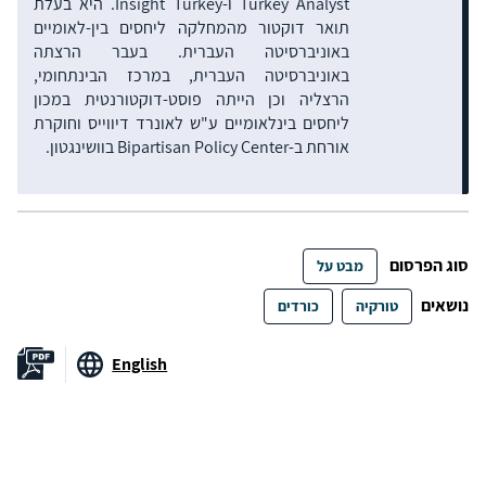
Turkey Analyst ו-Insight Turkey. היא בעלת
תואר דוקטור מהמחלקה ליחסים בין-לאומיים
באוניברסיטה העברית. בעבר הרצתה
באוניברסיטה העברית, במרכז הבינתחומי,
הרצליה וכן הייתה פוסט-דוקטורנטית במכון
ליחסים בינלאומיים ע"ש לאונרד דיווייס וחוקרת
אורחת ב-Bipartisan Policy Center בוושינגטון.
סוג הפרסום
מבט על
נושאים
טורקיה
כורדים
English