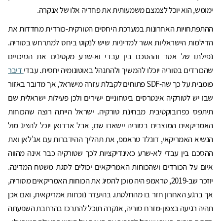
ימומש, הוא יוכל לצמצם משמעותית את פחדיה אלו של אנקרה.
ההתפתחויות האחרונות במערכת היחסים הטורקית-כורדית מחדדות את
הדילמות הישראליות אשר למדיניות שיש לנקוט ביחס למתרחש בסוריה.
נפילתו של אסד וההסכם בין עבדי וא-שרע מקטינים את הסיכויים
שהכורדים בסוריה יוכלו להמשיך ולהתנהל באוטונומיה יחסית. עבדי
דיבר
פומבית על כך שה-SDF פתוחים לקבלת עזרה מישראל, אך מדובר באזור
שבו יש לטורקיה אינטרסים ביטחוניים ישירים ולכן פעילות ישראלית שם
תיתפס כפרובוקטיבית מבחינת טורקיה. ישראל הייתה רוצה שהכוחות
האמריקאים המוצבים בסוריה יישארו שם, אבל ארדואן יוכל להציג מול
הנשיא האמריקאי, דונלד טראמפ, את תהליך ההידברות עם אג'לאן ואת
ההסכם בין עבדי לא-שרע כאינדיקציות לכך שטורקיה כבר אינה מהווה
איום על הכורדים ושהכוחות האמריקאים יכולים לסגת משטח המדינה.
יוזכר שב-2019, טראמפ היה מוכן להסיג את הכוחות האמריקאים מסוריה,
אך ברגע האחרון חזר בו מהחלטתו. בהיעדר נוכחות אמריקאית, ואם אכן
תהיה רגיעה בצפון-מזרח סוריה, אנקרה תוכל להתרכז בהרחבת השפעתה