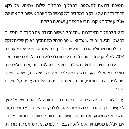
ותמיכה דרושה להשלמת התהליך כתהליך שלום אמיתי. על רקע
ההתדרדרות של טורקיה במדדים דמוקרטים מזה יותר מעשור, קריאתו של
אג'לאן שרק דמוקרטיה היא הפתרון, נשמעת חלולה.
בניגוד לתהליך ההידברות שהתנהל בעשור הקודם עם הכורדים והסתיים
בכישלון, הפעם נראה שארדואן שומר מרחק מהתהליך באופן שיהיה לו קל
יותר להתכחש אליו אם גם הוא ייכשל. כך, מי שקרא במפתיע באוקטובר
2024 לאג'לאן להניח את הנשק ואף הזמינו לנאום בפרלמנט הטורקי אם
כך יקרה, היה מנהיג מפלגת הימין, מפלגת הפעולה הלאומית,
דוולט באהצ'לי. העובדה שבאהצ'לי יצא בקריאה כזו, שלא הייתה
פופולרית בקרב תומכיו, וכן בריאותו הרופפת, אינם מעידים על יציבות
התהליך.
עדיין לא ברור מה הצד הכורדי הרוויח בתמורה להצהרתו של אג'לאן.
למעשה, בכך שהכריז כי התנאים שהובילו להקמת הארגון לא קיימים עוד,
הוא החליש משמעותית את הדרישות הכורדיות לזכויות תרבותיות. אך גם
אם אג'לאן מסיבותיו הגיע להכרה בצורך לפרק את המחתרת הכורדית,