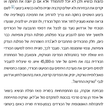
כהונות כנשיא ולכן לא יוכל להתמודד אלא אם כן ישנה את החוקה או
[1]
יקדים את הבחירות ולא ישלים קדנציה שנייה מלאה כנשיא ביצועי.
לשם
ביצוע השינויים בחוקה הוא צריך להרחיב את התמיכה בקואליציה שלו
ונראה שהוא מעוניין לחזר אחר הקול הכורדי, ולו זמנית. יש להניח, שצעדו
הנוכחי של ארדואן נועד גם לפצל את דפוסי ההצבעה של הכורדים
ולמשוך יותר מהם להצביע עבור מפלגתו, מפלגת הצדק והפיתוח. כבר
כיום, חלק מהכורדים מתחברים לאג'נדה השמרנית של מפלגת הצדק
והפיתוח, וצפוי שהמגמה תגבר. מעבר לכך, סוגיית היחס למיעוט הכורדי
היא שאלת יסוד בהתנהלות המדינה הטורקית, והמאבק מול המחתרת
הכורדית גבה את חייהם של יותר מ-45,000 איש. מי שיצליח להעביר
לפסים חיוביים את מערכת היחסים עם המיעוט הכורדי, המונה כחמישית
מאוכלוסיית טורקיה, יזניק את המדינה קדימה, וזאת בהתאם לחזון ארדואן
לגבי "טורקיה החדשה".
מבחינת אנקרה, גם ההתפתחויות בסוריה מאז הפלת הנשיא בשאר
אל-אסד הן גורם מרכזי בנכונות להתקדם מול אג'לאן. טורקיה מתייחסת
להתנהלות האוטונומית של הכורדים בצפון-מזרח סוריה כאיום ביטחוני