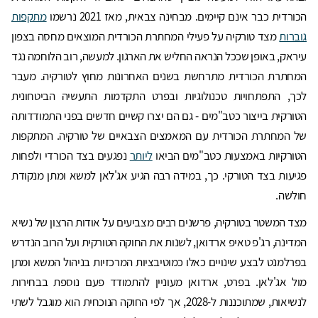
הכורדית כבר אינם קיימים. מבחינה צבאית, מאז 2021 נרשמו
מתקפות
גוברות
מצד טורקיה על פעילי המחתרת הכורדית המוצאים מחסה בצפון
עיראק, באופן שככל הנראה החליש את הארגון. למעשה, רוב הלוחמה נגד
המחתרת הכורדית מתרחשת בשנים האחרונות מחוץ לטורקיה. מעבר
לכך, התפתחויות טכנולוגיות ובפרט התקדמות התעשיה הביטחונית
הטורקית בייצור כטב"מים - גם הם יצרו קשיים חדשים בפני התמודדותה
של המחתרת הכורדית עם המאמצים הצבאיים של טורקיה. המתקפות
הטורקיות באמצעות כטב"מים הביאו
ליותר
נפגעים בצד הכורדי ולפחות
פגיעות בצד הטורקי. כך, במידה רבה הגיע אג'לאן למשא ומתן מנקודת
חולשה.
מצד המשטר בטורקיה, פרשנים רבים מצביעים על אודות הרצון של נשיא
המדינה, רג'פ טאיפ ארדואן, לשנות את החוקה הטורקית ועל הרוב הנדרש
בפרלמנט לבצע שינויים כאלו כמוטיבציות המרכזיות בניהול המשא ומתן
מול אג'לאן. בפרט, ארדואן מעוניין להתמודד פעם נוספת בבחירות
לנשיאות, שמתוכננות ל-2028, אך לפי החוקה הנוכחית הוא מוגבל לשתי