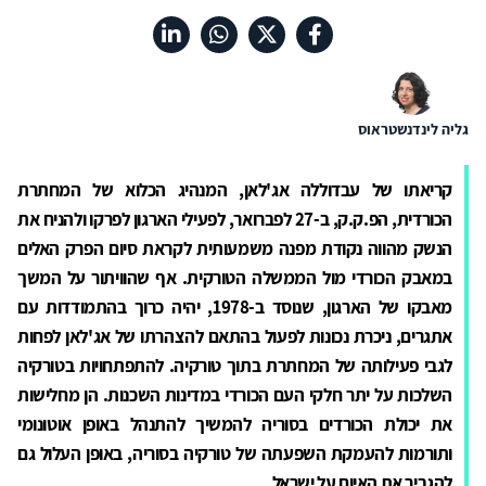
גליה לינדנשטראוס
קריאתו של עבדוללה אג'לאן, המנהיג הכלוא של המחתרת
הכורדית, הפ.ק.ק, ב-27 לפברואר, לפעילי הארגון לפרקו ולהניח את
הנשק מהווה נקודת מפנה משמעותית לקראת סיום הפרק האלים
במאבק הכורדי מול הממשלה הטורקית. אף שהוויתור על המשך
מאבקו של הארגון, שנוסד ב-1978, יהיה כרוך בהתמודדות עם
אתגרים, ניכרת נכונות לפעול בהתאם להצהרתו של אג'לאן לפחות
לגבי פעילותה של המחתרת בתוך טורקיה. להתפתחויות בטורקיה
השלכות על יתר חלקי העם הכורדי במדינות השכנות. הן מחלישות
את יכולת הכורדים בסוריה להמשיך להתנהל באופן אוטונומי
ותורמות להעמקת השפעתה של טורקיה בסוריה, באופן העלול גם
להגביר את האיום על ישראל.