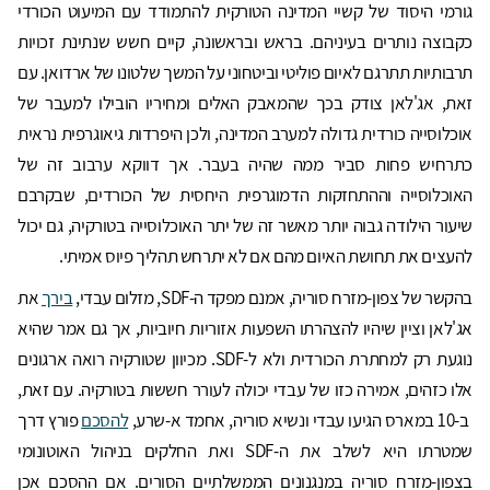
גורמי היסוד של קשיי המדינה הטורקית להתמודד עם המיעוט הכורדי
כקבוצה נותרים בעיניהם. בראש ובראשונה, קיים חשש שנתינת זכויות
תרבותיות תתרגם לאיום פוליטי וביטחוני על המשך שלטונו של ארדואן. עם
זאת, אג'לאן צודק בכך שהמאבק האלים ומחיריו הובילו למעבר של
אוכלוסייה כורדית גדולה למערב המדינה, ולכן היפרדות גיאוגרפית נראית
כתרחיש פחות סביר ממה שהיה בעבר. אך דווקא ערבוב זה של
האוכלוסייה וההתחזקות הדמוגרפית היחסית של הכורדים, שבקרבם
שיעור הילודה גבוה יותר מאשר זה של יתר האוכלוסייה בטורקיה, גם יכול
להעצים את תחושת האיום מהם אם לא יתרחש תהליך פיוס אמיתי.
בהקשר של צפון-מזרח סוריה, אמנם מפקד ה-SDF, מזלום עבדי,
בירך
את
אג'לאן וציין שיהיו להצהרתו השפעות אזוריות חיוביות, אך גם אמר שהיא
נוגעת רק למחתרת הכורדית ולא ל-SDF. מכיוון שטורקיה רואה ארגונים
אלו כזהים, אמירה כזו של עבדי יכולה לעורר חששות בטורקיה. עם זאת,
ב-10 במארס הגיעו עבדי ונשיא סוריה, אחמד א-שרע,
להסכם
פורץ דרך
שמטרתו היא לשלב את ה-SDF ואת החלקים בניהול האוטונומי
בצפון-מזרח סוריה במנגנונים הממשלתיים הסורים. אם ההסכם אכן