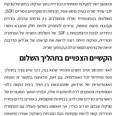
וכהמשך ישיר לפעילות המחתרת הכורדית בתוך טורקיה. בחזון של טורקיה
לגבי עתיד סוריה בעידן פוסט-אסד, הכוחות הדמוקרטיים הסוריים (SDF),
השולטים בצפון-מזרח סוריה והמשלבים בין גורמים ערבים, כורדים
וקבוצות מיעוט נוספות, צריכים להתפרק ולהיות חלק מהצבא הסורי
כיחידים. לנוכח הדומיננטיות ב-SDF של השלוחה הסורית של המחתרת
הכורדית, טורקיה הייתה רוצה לראות את קריאתו של אג'לאן מדרבנת
יציאה של גורמים הקשורים לפ.ק.ק מתוך סוריה.
הקשיים הצפויים בתהליך השלום
לאור הסכסוך ארוך השנים והמחיר שהוא גבה, ניכר שיש צורך בתהליך
פיוס שיחלחל לכל האוכלוסייה. עם זאת, מדאיגות בהקשר זה הנטיות
האוטוריטריות של ארדואן, שמתבטאות בין היתר ביחס נוקשה כלפי
האופוזיציה ומאמצים לדה-לגיטימציה שלה, ובפרט המשך המעצרים של
ראשי ערים כורדים שזכו לרוב בבחירות המקומיות, באזורים בדרום-מזרח
טורקיה שבהם יש רוב כורדי, אך הואשמו בשיתוף פעולה עם המחתרת
הכורדית. קשה לראות שקיימות בעת הנוכחית בטורקיה אווירה מתאימה