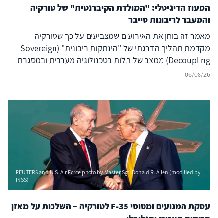
המעוז הדיגיטלי: "המולדת הקיברנטית" של טורקיה
והמעבר לריבונות סייבר
מאמר זה בוחן את האירועים שמצביעים על כך שטורקיה
מקדמת תהליך הדרגתי של "הינתקות ריבונית" (Sovereign
Decoupling) ממצב של תלות בטכנולוגיה מערבית ובמסגרת
ברית נאט"ו לעבר בניית יכולת סייבר עצמאית ולמעצמת סייבר
06/08/26
אזורית עצמאית, המסוגלת לבודד את המרחב הדיגיטלי שלה
מהשפעה זרה ובו בזמן להקרין עוצמה דיגיטלית אסימטרית אל
מעבר לגבולותיה. להשלכות על הביטחון האזורי – בפרט עבור
ישראל, יוון, קפריסין ויכולת הפעולה המשותפת
(Interoperability) של נאט"ו – נודעת משמעות רבה, המחייבת
בחינה אסטרטגית קפדנית.
REUTERS and U.S. Air Force photo by Master Sgt. Donald R. Allen (modified by
INSS)
עסקת המנועים ומטוסי F-35 לטורקיה – השלכות על מאזן