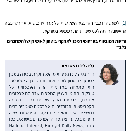
בדרום סוריה, באופן שיכול להגביר את האיום על חופש הפעולה הישראלי.
_____________
[1]
למעשה זו כבר הקדנציה השלישית של ארדואן כנשיא, אך הקדנציה
הראשונה הייתה לפני שינוי שיטת הממשל בטורקיה.
הדעות המובעות בפרסומי המכון למחקרי ביטחון לאומי הן של המחברים
בלבד.
גליה לינדנשטראוס
ד"ר גליה לינדנשטראוס היא חוקרת בכירה במכון
למחקרי ביטחון לאומי ועורכת העדכן האסטרטגי.
היא מתמחה במדיניות החוץ העכשווית של
טורקיה. תחומי העניין הנוספים שלה הם סכסוכים
אתניים, מדיניות החוץ של אזרבייג'ן, הסוגיה
הקפריסאית והכורדים. היא פרסמה מאמרים רבים
בנושאים אלו ומאמרי הדעה והפרשנות שלה
הופיעו בכל ערוצי המדיה המרכזיים בישראל, כמו
גם ב-National Interest, Hurriyet Daily News,