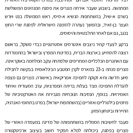
המתהווה. בשבוע שעבר אירחה מצרים את פסגת המנהיגים המשולשת
בשרם א-שיח', בהשתתפות הנשיא א-סיסי, ראש הממשלה בנט ויורש
העצר בן-זאיד, ובהמשך נעתרה להזמנה הישראלית לפסגת שרי החוץ
בנגב, גם אם לאחר התלבטויות והיסוסים.
ברקע לצעדי קהיר ניצבים אינטרסים אסטרטגיים כבדי משקל, בראשם
רצונה להסתייע בארצות הברית, במדינות המפרץ ובישראל בהתמודדות
עם האתגרים הכלכליים המחריפים שלפתחה עקב המלחמה באוקראינה.
מצרים פנתה ב-23 במארס לקרן המטבע הבינלאומית בבקשה לחבילת
סיוע חדשה והיא זקוקה לתמיכה אמריקאית באישורה. מצרים גם מצפה
להגדלת התמיכה מצד בעלות בריתה המפרציות, ערב הסעודית ואיחוד
האמירויות. בנוסף, הנסיבות הנוכחיות מגבירות את האטרקטיביות של
מיזמים בילטרליים ואזוריים (בהשתתפות ישראל) בפרט בתחומי האנרגיה,
התיירות וביטחון המזון.
מעבר לחשיבות הסמלית בהשתתפותה של מדינה במעמדה האזורי של
מצרים בפסגה, ביכולתה למלא תפקיד חשוב בעיצוב ארכיטקטורה