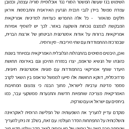
השימוש בגז שעשה המשטר הסורי נגד אוכלוסיית סוריה עצמה, וכמובן
עמדת ממשל ביידן לגבי תכנית הגרעין האיראנית והתבססות איראן
חלקים מהאזור - כל אלה התפרשו כעדויות למדיניות אמריקאית
המבקשת לצמצם נוכחות והשקעה באזור. לכך יש להוסיף אמירות
אמריקאיות ברורות על אודות אסטרטגית הביטחון של ארצות הברית,
שבמרכזה ההתמודדות עם שתי היריבות - סין ורוסיה.
ואכן, היבטים מסוימים בהתנהלות הגלובלית האמריקאית ובמיוחד בשנות
כהונתו של הנשיא טראמפ, יצרו במזרח התיכון וגם באירופה תחושת
היעדר שותף אמריקאי בהתמודדות עם סוגיות אסטרטגיות חיוניות.
פרדוכסלית, דווקא תחושות אלו סייעו לממשל טראמפ בין השאר לקרב
מספר מדינות ערביות לישראל, מתוך הבנה כי צמצום המחויבות
האמריקאית מצריכה שותפויות חדשות והתנערות ממשקעי עבר, כמו
ביחסים עם ישראל או עם טורקיה.
מוקדם עדיין להעריך את השפעותיה של הפלישה הרוסית לאוקראינה
והשלכותיה על התפתחות הסדר העולמי. עם זאת, בשלב זה ניתן להעריך
שניחתה מכה קשה על ניסיונן של סין ורוסיה לייצר סדר עולמי חדש תוך