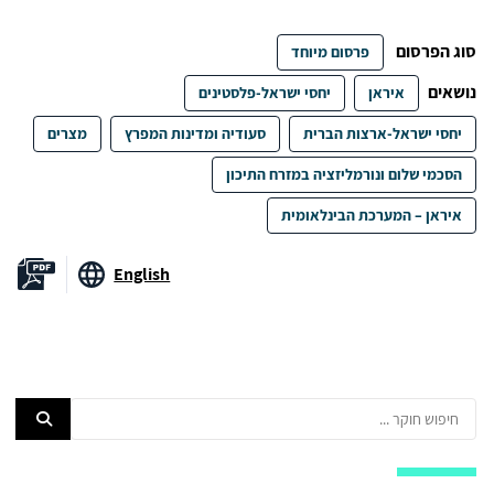
סוג הפרסום
פרסום מיוחד
נושאים
איראן
יחסי ישראל-פלסטינים
יחסי ישראל-ארצות הברית
סעודיה ומדינות המפרץ
מצרים
הסכמי שלום ונורמליזציה במזרח התיכון
איראן – המערכת הבינלאומית
English