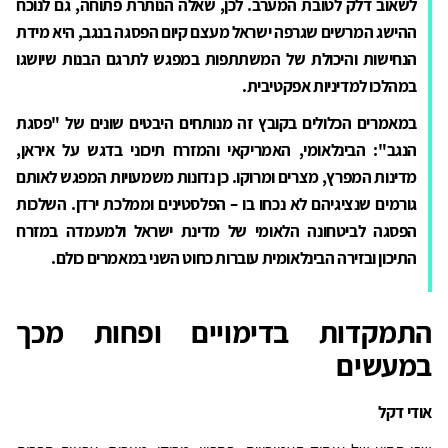
לשאוב דלק לטובת המערב. לכן, שאלה הנותרת פתוחה, גם לנוכח
ההישג המרשים שגרפה ישראל מעצם קיום הפסגה בנגב, היא מידת
הנחישות והיכולת של המשתתפות במפגש לתרגם הבנות שיושגו
במהלכו למדיניות אפקטיבית.
במאמרים הכלולים בקובץ זה מנותחים היבטים שונים של "פסגת
הנגב": הבינלאומי, האמריקאי והמזרח תיכוני בדגש על איראן,
מדינות המפרץ, מצרים ומרוקו. כן נדונות משמעויות המפגש לאותם
גורמים שנציגיהם לא נכחו בו – הפלסטינים וממלכת ירדן. השלכות
הפסגה לביטחונה הלאומי של מדינת ישראל ולמעמדה במזרח
התיכון ובזירה הבינלאומית עוברות כחוט השני במאמרים כולם.
התמקדות בדימויים ופחות מכך
במעשים
אודי דקל