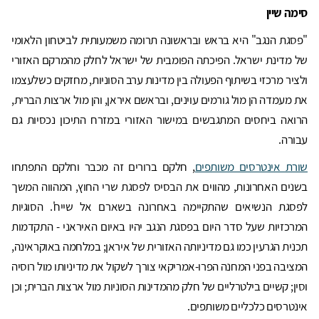
סימה שיין
"פסגת הנגב" היא בראש ובראשונה תרומה משמעותית לביטחון הלאומי
של מדינת ישראל. הפיכתה הפומבית של ישראל לחלק מהמרקם האזורי
ולציר מרכזי בשיתוף הפעולה בין מדינות ערב הסוניות, מחזקים כשלעצמו
את מעמדה הן מול גורמים עוינים, ובראשם איראן, והן מול ארצות הברית,
הרואה ביחסים המתגבשים במישור האזורי במזרח התיכון נכסיות גם
עבורה.
שורת אינטרסים משותפים
, חלקם ברורים זה מכבר וחלקם התפתחו
בשנים האחרונות, מהווים את הבסיס לפסגת שרי החוץ, המהווה המשך
לפסגת הנשיאים שהתקיימה באחרונה בשארם אל שייח'. הסוגיות
המרכזיות שעל סדר היום בפסגת הנגב יהיו באיום האיראני - התקדמות
תכנית הגרעין כמו גם מדיניותה האזורית של איראן; במלחמה באוקראינה,
המציבה בפני המחנה הפרו-אמריקאי צורך לשקול את מדיניותו מול רוסיה
וסין; קשיים בילטרליים של חלק מהמדינות הסוניות מול ארצות הברית; וכן
אינטרסים כלכליים משותפים.