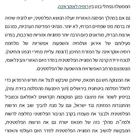
הממשלה נפתלי בנט בין
רוסיה לאוקראינה
.
גם אם במהלך הפסגה האזורית יועלה הנושא הפלסטיני, יש להניח שיהיה
זה ברמת מס שפתיים הכרחי, לא יותר. מנהיגי המדינות הערביות, כמו גם
ארצות הברית, מודאגים כיום הרבה יותר מסוגיות אזוריות מורכבות, בפרט
פעילותם של איראן ושלוחיה והשפעות אפשריות של מלחמת
רוסיה-אוקראינה על המזרח התיכון (דוגמת עליית מחירי הנפט והחיטה).
לנוכח ירידת קרנה של הסוגייה הפלסטינית בסדר היום האזורי והבינלאומי,
מצטמצם מרחב האפשרויות וההשפעה של הפלסטינים.
את המצוקה חש גם חמאס, שייתכן שיבקש לנצל את חודש הרמדאן כדי
לחולל הסלמה ביטחונית בירושלים (תוך הימנעות מהסלמה בזירת עזה),
בניסיון לשמר את מיצובו כמגן המקומות הקדושים לאסלאם וכמוביל
ההתנגדות המזוינת נגד ישראל, וגם על מנת להביך שוב את הרשות
הפלסטינית ולבצר את מעמדו בקרב הציבור הפלסטיני כחלופה לרשות
ולפת"ח. מהלך כזה של חמאס ישרת גם את הרשות הפלסטינית,
המבקשת להשיב את הסוגייה הפלסטינית לסדר היום העולמי והאזורי