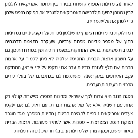
לאחרונה. מדינות המפרץ קושרות בבירור בין תרומה אמריקאית להגנתן
לבין נכונותן להיענות לדרישה האמריקאית להגביר את תפוקת הנפט שלהן
כדי למתן את עליית מחירו.
המחלוקות בין מדינות המפרץ לוושינגטון ניכרות על רקע שינויים במדיניות
החוץ של מספר מדינות מפתח ערביות, שעיקרם התאמה הדרגתית
לנסיבות משתנות ובראשן התחזקות במעמד רוסיה וסין במזרח התיכון, גם
על חשבון ארצות הברית. התפיסה שלפיה לא ניתן לסמוך על ארצות
הברית שתיחלץ לעזרת מדינות ערב אם יותקפו על ידי איראן, התחזקה
עקב האירועים באוקראינה ומשתקפת גם בכתיבתם של בעלי טורים
מרכזיים בעיתונות הערבית.
פסגת הנגב היא עדות לכך שישראל ומדינות המפרץ מיישרות קו לא רק
אחת עם השנייה אלא אל מול ארצות הברית. עם זאת, גם אם יינקטו
צעדים אמריקאים נוספים לתמיכה בביטחון מדינות המפרץ ומגד תוגבר
תפוקת הנפט המפרצית – ספקות אשר לעתיד מעורבות ארצות הברית
באזור ימשכו, ועמן הצורך של מדינות ערב בגידור סיכונים והזדמנויות.