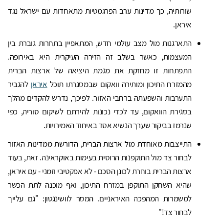
שורותיה, כך מדינות ערב הפרגמטיות מתאחדות עם ישראל נגד
איראן.
התארגנות מול מצב עולמי חדש, המתאפיין בתחרות גוברת בין
המעצמות, כאשר בשלב זה הזירה העיקרית היא באירופה.
התפתחות זו מחזקת את מגמת היציאה של ארצות הברית
מהמזרח התיכון ומותירה וואקום שבמסגרתו תוכל
איראן
להגביר
התערבות והשפעתה ברחבי האזור. לפיכך, נדרש להקדים מהלך
בסגירת הוואקום, עד לכדי נכונות להירתם לשיקום סוריה, כפי
שנרמז בביקור שערך הנשיא אסד באיחוד האמירויות.
התייצבות מאוחדת מול ארצות הברית, הדורשת ממדינות האזור
לבחור צד מול התוקפנות הרוסית בעימות באוקראינה. זאת, בעוד
ארצות הברית בוחרת לכונן הסכם - לא אפקטיבי וזמני - עם איראן,
שהיא השחקן התוקפן במזרח התיכון, ואף מוכנה לתת הכשר
למשמרות המהפכה האיראניים. המסר לוושינגטון: "גם עלייך
לבחור צד!"