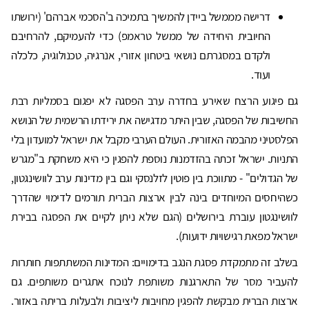
דרישה מממשל ביידן להמשיך בתמיכה ב'הסכמי אברהם' (ירושתו
החיובית היחידה של ממשל טראמפ) כדי להעמיקם, להרחיבם
ולקדם במסגרתם נושאי ביטחון אזורי, אנרגיה, טכנולוגיה, כלכלה
ועוד.
גם פיגוע הרצח שאירע בחדרה ערב הפסגה לא יפגום בסמליות רבת
החשיבות של הפסגה, שבין היתר מדגישה את ירידתו הרשמית של הנושא
הפלסטיני מהבמה האזורית. העולם הערבי מקבל את ישראל למועדון בלי
התניות. ישראל זכתה בהזדמנות נוספת להפגין כי היא משחקת ב"מגרש
של הגדולים" - מתווכת בין פוטין לזלנסקי וגם בין מדינות ערב לוושינגטון,
כשהיחסים המיוחדים בינה לבין ארצות הברית תורמים לדימוי שהדרך
לוושינגטון עוברת בירושלים (הגם שלא ניתן לקיים את הפסגה בבירת
ישראל מפאת רגישויות ידועות).
בשלב זה מתמקדת פסגת הנגב בדימויים: המדינות המשתתפות חותרות
להעביר מסר של התארגנות משותפת לנוכח אתגרים משותפים. גם
ארצות הברית מבקשת להפגין מחויבות ליציבות ולבעלות בריתה באזור.