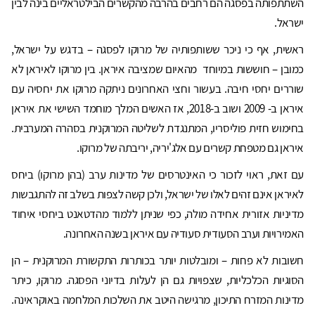
השתתפותה בפסגה הם רחבים בהרבה מהקשרים הבילטראליים בינה לבין
ישראל.
ראשית, אף כי ניכר ששותפותיה של מרוקו לפסגה – בדגש על ישראל,
כמובן – חוששות במיוחד מהאיום שמציבה איראן. בין מרוקו לאיראן לא
שוררים יחסי חיבה. בעשור וחצי האחרונים ניתקה מרוקו את יחסיה עם
איראן ב- 2009 ושוב ב-2018, אז האשים המלך מוחמד השישי את איראן
בחימוש חזית פוליסריו, המתנגדת לשליטה המרוקנית בסהרה המערבית.
איראן גם מטפחת קשרים עם אלג'יריה, יריבתה של מרוקו.
עם זאת, ראוי לזכור כי האינטרסים של מדינות ערב (בהן מרוקו) ביחס
לאיראן אינם זהים לאלו של ישראל, ולכן קשה לצפות בשלב זה להתגבשות
מדיניות אזורית אחידה מולה, כפי שניתן ללמוד מהדטאנט ביחסי איחוד
האמירויות וערב הסעודית סעודיה עם איראן בשנה האחרונה.
חשובות לא פחות – ומובלטות יותר בכותרות התקשורת המרוקנית – הן
הסוגיות הכלכליות, שצפויות גם הן לעלות בדיוני הפסגה. מרוקו, כיתר
מדינות המזרח התיכון, מרגישה היטב את השלכות המלחמה באוקראינה.