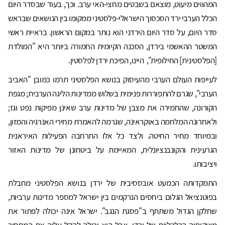
המהווים מיעוט, מוצאם בשבטים מחצי-האי ערב. וכך, בעוד שבסדר היום
הכלל הערבי ירד הסכסוך הישראלי-פלסטיני ממקומו בין הנושאים שבראש
סדר היום, על סדר היום הירדני הוא נותר במקום הראשון. בראיית ראשי
המשטר ההאשמי בירדן, הסכנה הקיומית החמורה ביותר היא "המולדת
[הפלסטינית] החילופית", היינו, הפיכת ירדן לפלסטין.
לעייפות העולם הערבי מהעיסוק בנושא הפלסטיני תרמו כמובן "האביב
הערבי", שגרם להתפוררות פנימית בשלוש ממדינות הליגה הערבית; מגפת
הקורונה, שהחמירה את מצבן של מדינות ערב שאינן מפיקות נפט וגז;
ולאחרונה המלחמה באוקראינה, שגרמה להאמרת מחירי האנרגיה והמזון,
ובמיוחד מחיר החיטה. ולצד כל אלו התרחבה הפעילות האיראנית
הגרעינית והקונבנציונלית, המאיימת על ביטחונן של מדינות האזור
ויציבותו.
התמקדותה הכמעט אובססיבית של ירדן בנושא הפלסטיני מחבלת
בפוטנציאל הגלום ביחסים הנרקמים בין ישראל למספר מדינות ערביות,
שחלקן הגדול משתתף ב"פסגת הנגב". ישראל אינה יכולה לפתור את