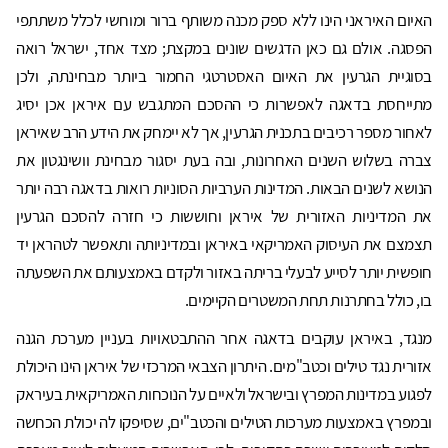
האיום האיראני הינו ללא ספק מכנה משותף ברור ומוחשי לכלל משתתפי
הפסגה. אולם גם כאן הדגשים שונים במקצת; מצד אחד, ישראל רואה
בסוגיית הגרעין את האיום האסטרטגי החמור ביותר מבחינתה, ולכן
מתייחסת בדאגה לאפשרות כי ההסכם המתגבש עם איראן אכן יסיג
לאחור מספר רכיבים בתכנית הגרעין, אך לא יימחק את הידע הרב שאיראן
צברה בשלוש השנים האחרונות, ובה בעת יסגור מבחינת וושינגטון את
הנושא לשנים הבאות. המדינות הערביות הסוניות רואות בדאגה רבה יותר
את המדיניות האזורית של איראן וחוששות כי חזרה להסכם הגרעין
תצמצם את העיסוק האמריקאי באיראן ובמדיניותה ותאפשר לטהראן יד
חופשית יותר לסייע לבעלי בריתה באזור ולקדם באמצעותם את השפעתה
בו, כולל בחתרנות תחת המשטרים הקיימים.
מנגד, באיראן עוקבים בדאגה אחר ההתבטאויות בעניין מערכת הגנה
אזורית נגד טילים וכטב"מים. היתרון הצבאי המרכזי של איראן הינו היכולת
לפגוע במדינות המפרץ ובישראל ולאיים על הנוכחות האמריקאית בעיראק
ובמפרץ באמצעות מערכות הטילים והכטב"ים, שסיפקו לה יכולת הכחשה