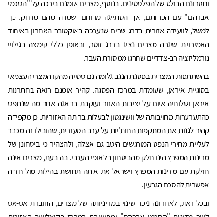
וחסרונם הבולט של הפלסטינים. בנוסף, מצרים אומנם בירכה על "הסכמי
אברהם" עם הכרזתם, אך הסתייגה מרוחם ושמרה מהם מרחק. כך
למשל, לוועידה אזורית בדרג שרים שנערכה באוקטובר האחרון באיחוד
האמירויות שיגרה מצרים נציג בדרג זוטר, ובאופן כללי קימצה בגילויי
נורמליזציה רב-צדדיים שחרגו ממסורת העבר.
בהשתתפות המצרית בפסגת הנגב גלומה גם סטייה מהקו המצרי העצמאי
בסוגיית איראן, שעומדת במרכז הפסגה. קהיר אומנם רואה בחתרנות
איראן ושלוחיה איום על יציבות האזור ועוקבת בדאגה אחר מה שנתפס
כהתערערות מחויבותה של וושינגטון לבעלות בריתה האזוריות. כן מקפידה
קהיר לגנות את המתקפות החות'יות על ערב הסעודית, שהובילו זה מכבר
לעליית מחירי הנפט המורגשים היטב גם אצלה, ולהצהיר כי ביטחונן של
מדינות המפרץ הינו חלק מהביטחון הלאומי הערבי. בה בעת, מצרים אינה
חולקת עם מדינות המפרץ וישראל את אותה תחושת בהילות מול חזרה
אפשרית להסכם הגרעין.
ובכל זאת, לאחרונה ניכר שינוי במדיניותה של מצרים, החוברת אט-אט
לציר מדינות "הסכמי אברהם" ומתייצבת במרכז הקואליציה האזורית