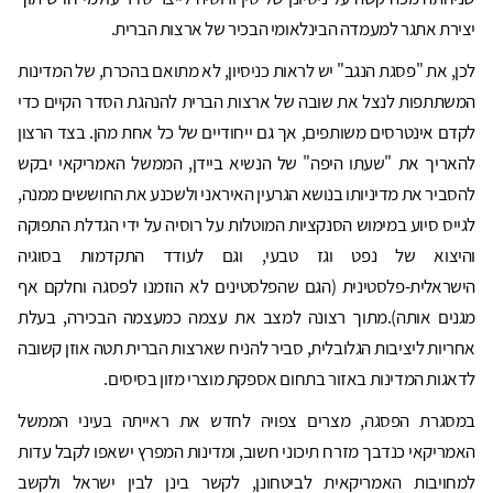
יצירת אתגר למעמדה הבינלאומי הבכיר של ארצות הברית.
לכן, את "פסגת הנגב" יש לראות כניסיון, לא מתואם בהכרח, של המדינות
המשתתפות לנצל את שובה של ארצות הברית להנהגת הסדר הקיים כדי
לקדם אינטרסים משותפים, אך גם ייחודיים של כל אחת מהן. בצד הרצון
להאריך את "שעתו היפה" של הנשיא ביידן, הממשל האמריקאי יבקש
להסביר את מדיניותו בנושא הגרעין האיראני ולשכנע את החוששים ממנה,
לגייס סיוע במימוש הסנקציות המוטלות על רוסיה על ידי הגדלת התפוקה
והיצוא של נפט וגז טבעי, וגם לעודד התקדמות בסוגיה
הישראלית-פלסטינית (הגם שהפלסטינים לא הוזמנו לפסגה וחלקם אף
מגנים אותה).מתוך רצונה למצב את עצמה כמעצמה הבכירה, בעלת
אחריות ליציבות הגלובלית, סביר להניח שארצות הברית תטה אוזן קשובה
לדאגות המדינות באזור בתחום אספקת מוצרי מזון בסיסים.
במסגרת הפסגה, מצרים צפויה לחדש את ראייתה בעיני הממשל
האמריקאי כנדבך מזרח תיכוני חשוב, ומדינות המפרץ ישאפו לקבל עדות
למחויבות האמריקאית לביטחונן, לקשר בינן לבין ישראל ולקשב