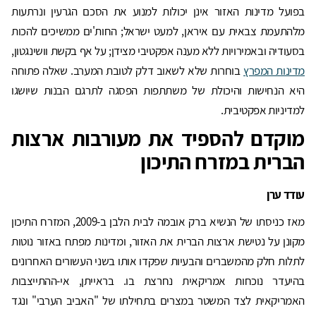
בפועל מדינות האזור אינן יכולות למנוע את הסכם הגרעין ונרתעות
מלהתעמת צבאית עם איראן, למעט ישראל; החות'ים ממשיכים להכות
בסעודיה ובאמירויות ללא מענה אפקטיבי מצידן; על אף בקשת וושינגטון,
מדינות המפרץ
בוחרות שלא לשאוב דלק לטובת המערב. שאלה פתוחה
היא הנחישות והיכולת של משתתפות הפסגה לתרגם הבנות שיושגו
למדיניות אפקטיבית.
מוקדם להספיד את מעורבות ארצות
הברית במזרח התיכון
עודד ערן
מאז כניסתו של הנשיא ברק אובמה לבית הלבן ב-2009, המזרח התיכון
מקונן על נטישת ארצות הברית את האזור, ומדינות מפתח באזור נוטות
לתלות חלק מהמשברים והבעיות שפקדו אותו בשני העשורים האחרונים
בהיעדר נוכחות אמריקאית נחרצת בו. בראייתן, אי-ההתייצבות
האמריקאית לצד המשטר במצרים בתחילתו של "האביב הערבי" ונגד