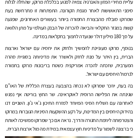
עליית מחירי המזון והאנרגיה צפויה לפגוע בכלכלת מרוקו, שהחלה לגלות
סימני התאוששות לאחר מגפת הקורונה. התפתחות זו מתרחשת בעת
שמרוקו סובלת מהבצורת החמורה ביותר בעשורים האחרונים, שפגעה
קשות במגזר החקלאי והביאה להכרזה של הבנק העולמי על מתן הלוואה
על סך 180 מיליון דולר שנועדה לתמוך בחקלאות במדינה.
בנוסף, מרוקו מעוניינת להמשיך ולחזק את יחסיה עם ישראל וארצות
הברית, בין היתר על מנת לחזק ולאשרר את מדיניותה בסוגיית סהרה
המערבית, שזכתה להכרה אמריקנית כשטח בריבונות מרוקו בתמורה
לנרמול היחסים עם ישראל.
בה בעת, יוזכר שמרוקו לא נכחה בהצבעה בעצרת הכללית של האו"ם
שגינתה את הפלישה הרוסית לאוקראינה. שר החוץ בוריטה אף נפגש
לאחרונה עם השליח הסיני המיוחד למזרח התיכון ג'אי ג'ון. השניים דנו
בהידוק היחסים בין המדינות, על רקע ההשקעות הסיניות הגוברות במרוקו
והצטרפותה ליוזמת החגורה והדרך. נראה אם כך שמרוקו ממשיכה לאותת
כי ברצונה לשמור על מדיניות חוץ עצמאית במידת מה מול ארצות הברית.