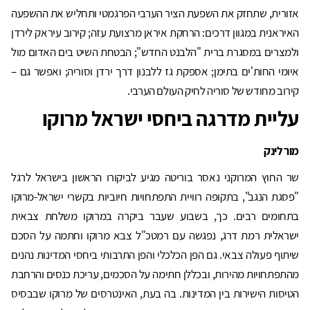
אזורית, שתחזק את השפעת הציר הערבי הפרגמטי ותחליש את ההשפעה
האיראנית במגוון דרכים: הרחקת איראן מרצועת עזה; קירוב עיראק לירדן
ולמצרים במסגרת ברית "הלבנט החדש"; הבטחת השיט בים האדום מול
איומי החות'ים בתימן; אספקת גז ללבנון דרך ירדן וסוריה; ואפשר גם –
קירוב מחודש של סוריה לחיק העולם הערבי.
עליית מדרגה ביחסי ישראל מרוקו
מור לינק
שר החוץ המרוקני נאסר בוריטה מגיע לביקורו הראשון בישראל לרגל
"פסגת הנגב", בתקופה רוויית התפתחויות חיוביות בקשרי ישראל-מרוקו
בתחומים רבים. כך, בשבוע שעבר ביקרה במרוקו משלחת צבאית
ישראלית רמת דרג, נפגשה עם רמטכ"ל צבא מרוקו וחתמה על הסכם
שיתוף פעולה צבאי. גם הפן הכלכלי והפן התרבותי ביחסי המדינות נהנים
מהתפתחויות מהירות, ובכללן חתימה על הסכמים, עריכת כנסים והרחבת
הטיסות הישירות בין המדינות. בה בעת, האינטרסים של מרוקו שבבסיס