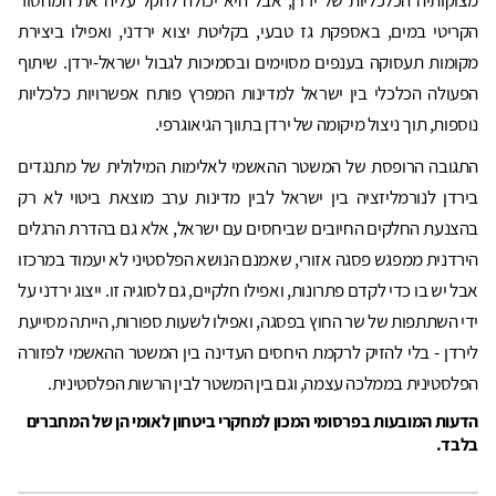
מצוקותיה הכלכליות של ירדן, אבל היא יכולה להקל עליה את המחסור
הקריטי במים, באספקת גז טבעי, בקליטת יצוא ירדני, ואפילו ביצירת
מקומות תעסוקה בענפים מסוימים ובסמיכות לגבול ישראל-ירדן. שיתוף
הפעולה הכלכלי בין ישראל למדינות המפרץ פותח אפשרויות כלכליות
נוספות, תוך ניצול מיקומה של ירדן בתווך הגיאוגרפי.
התגובה הרופסת של המשטר ההאשמי לאלימות המילולית של מתנגדים
בירדן לנורמליזציה בין ישראל לבין מדינות ערב מוצאת ביטוי לא רק
בהצנעת החלקים החיובים שביחסים עם ישראל, אלא גם בהדרת הרגלים
הירדנית ממפגש פסגה אזורי, שאמנם הנושא הפלסטיני לא יעמוד במרכזו
אבל יש בו כדי לקדם פתרונות, ואפילו חלקיים, גם לסוגיה זו. ייצוג ירדני על
ידי השתתפות של שר החוץ בפסגה, ואפילו לשעות ספורות, הייתה מסייעת
לירדן - בלי להזיק לרקמת היחסים העדינה בין המשטר ההאשמי לפזורה
הפלסטינית בממלכה עצמה, וגם בין המשטר לבין הרשות הפלסטינית.
הדעות המובעות בפרסומי המכון למחקרי ביטחון לאומי הן של המחברים
בלבד.