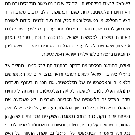
לישראל ולרשות הפלסטינית – לחולל שיפור במציאות הכלכלית וברווחת
האזרחים הפלסטינים, לתת מענה תעסוקתי הולם לרבים מקרב הדור
הצעיר הפלסטיני, המשכיל והמתוסכל, ובה בעת להניח יסודות לאווירה
שתסייע לקדם את התהליך המדיני. יתר על כן, ש לשער שהמסגרת
האזורית מייצרת לממשלת ישראל, בהרכבה הנוכחי, מרחבי תמרון
וגמישות שיאפשרו לה להעביר במסגרת האזורית מהלכים שלא ניתן
להעבירם ברמה הבילטראלית הישראלית-פלסטינית.
ואולם, ההנהגה הפלסטינית דבקה בהתנגדותה לכל סממן ותהליך של
נורמליזציה בין ישראל לעולם הערבי ורואה בהם איום על האינטרסים
הלאומיים והאסטרטגיים של הפלסטינים. גם הפניית העורף הערבית
להנהגה הפלסטינית, ולמעשה לסוגיה הפלסטינית, ודחיקתה לתחתית
סדרי העדיפויות הלאומיים של המדינות הערביות, לא משכנעת את
ההנהגה הפלסטינית לשנות כיוון. ההנהגות הערביות, שנציגיהן ייטלו חלק
בפסגת שדה בוקר, כבר בחרו: במסגרת השיקולים המדינתיים שלהן, הן
מזהות בישראל בעלת-ברית חיונית וחשובה. ובאחרונה נוספה לרכיבי
נכסיותה ומעמדה הבינלאומי של ישראל גם יוקרת התיווך של ראש