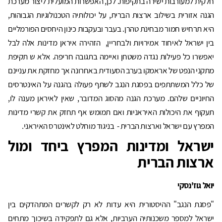
חלקית למעורבות ישירה בתקיפות. לכן, האפשרות המועלית ליצור מערכת
הגנה אזורית בשילוב ארצות הברית, על יכולותיה הטכנולוגיות הגבוהות,
היא תרחיש חמור מבחינת טהרן. בעבר ובעקבות כינון היחסים הפורמליים
בין ישראל לאיחוד אמירויות ולבחריין, הזהירה איראן מדינות אלה לבל
יאפשרו כל פעילות נגדה משטחן ואיימה בתגובה חריפה. אלא ש תקיפת
מתקני הנפט של אראמקו בערב הסעודית באחרונה אך מחזקת את עניינם
של כלל המשתתפים בפסגת הנגב לשתף פעולה בהגנה על האינטרסים
החיוניים שלהם. מערכת הגנה מהסוג המדובר, שאין לאיראן מענה לו,
תעקוף את היכולות האיראניות ואם תמומש אף תחזק את קשרי מדינות
המפרץ עם ישראל וארצות הברית - בניגוד מוחלט לאינטרס האיראני.
ישראל ומדינות המפרץ ביחד ומול
ארצות הברית
יואל גוז'נסקי
"פסגת הנגב" ההיסטורית היא עדות לא רק לקשרים המתהדקים בין
ישראל למספר משכנותיה הערביות, אלא גם לתפקידה בשיכוך מתחים