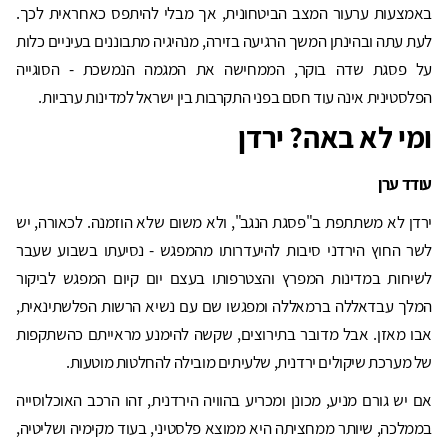
באמצעות ערעור המצב הביטחונית, אך מבלי להיתפס כאחראית לכך.
לעת עתה ובהינתן המשך הרגיעה בזירה, מנהיגיה מתבוננים בעיניים כלות
על פסגת שדה בוקר, הממחישה את המגמה הנמשכת - הסוגייה
הפלסטינית אינה עוד חסם בפני התקרבות בין ישראל למדינות ערביות.
ומי לא באה? ירדן
עודד ערן
ירדן לא משתתפת ב"פסגת הנגב", ולא משום שלא הוזמנה. לכאורה, יש
לשר החוץ הירדני סיבות להיעדרותו מהמפגש - נסיעתו בשבוע שעבר
לשיחות במדינות המפרץ והצטרפותו בעצם יום קיום המפגש לביקור
המלך עבדאללה ברמאללה ומפגשו שם עם נשיא הרשות הפלשתינאית,
אבו מאזן. אבל מדובר בתירוצים, שקשה להימנע מראייתם כהשתקפות
של מערכת שיקולים ירדנית, שלעיתים מובילה להחלטות מוטעות.
אם יש גורם מניע, מכונן ומכריע בהוויה הירדנית, זהו הרכב האוכלוסייה
בממלכה, שיותר ממחציתה היא ממוצא פלסטיני, בעוד מקימיה ושליטיה,