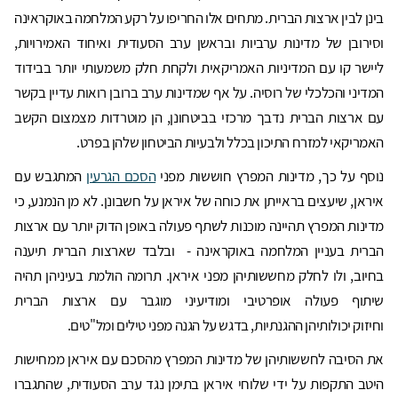
בינן לבין ארצות הברית. מתחים אלו החריפו על רקע המלחמה באוקראינה
וסירובן של מדינות ערביות ובראשן ערב הסעודית ואיחוד האמירויות,
ליישר קו עם המדיניות האמריקאית ולקחת חלק משמעותי יותר בבידוד
המדיני והכלכלי של רוסיה. על אף שמדינות ערב ברובן רואות עדיין בקשר
עם ארצות הברית נדבך מרכזי בביטחונן, הן מוטרדות מצמצום הקשב
האמריקאי למזרח התיכון בכלל ולבעיות הביטחון שלהן בפרט.
נוסף על כך, מדינות המפרץ חוששות מפני
הסכם הגרעין
המתגבש עם
איראן, שיעצים בראייתן את כוחה של איראן על חשבונן. לא מן הנמנע, כי
מדינות המפרץ תהיינה מוכנות לשתף פעולה באופן הדוק יותר עם ארצות
הברית בעניין המלחמה באוקראינה - ובלבד שארצות הברית תיענה
בחיוב, ולו לחלק מחששותיהן מפני איראן. תרומה הולמת בעיניהן תהיה
שיתוף פעולה אופרטיבי ומודיעיני מוגבר עם ארצות הברית
וחיזוק יכולותיהן ההגנתיות, בדגש על הגנה מפני טילים ומל"טים.
את הסיבה לחששותיהן של מדינות המפרץ מהסכם עם איראן ממחישות
היטב התקפות על ידי שלוחי איראן בתימן נגד ערב הסעודית, שהתגברו