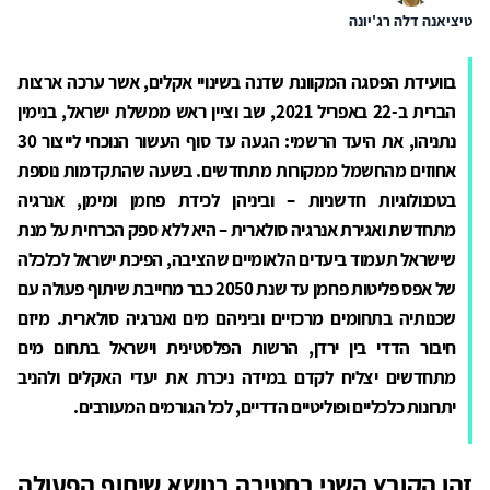
טיציאנה דלה רג'יונה
בוועידת הפסגה המקוונת שדנה בשינויי אקלים, אשר ערכה ארצות
הברית ב-22 באפריל 2021, שב וציין ראש ממשלת ישראל, בנימין
נתניהו, את היעד הרשמי: הגעה עד סוף העשור הנוכחי לייצור 30
אחוזים מהחשמל ממקורות מתחדשים. בשעה שהתקדמות נוספת
בטכנולוגיות חדשניות – וביניהן לכידת פחמן ומימן, אנרגיה
מתחדשת ואגירת אנרגיה סולארית – היא ללא ספק הכרחית על מנת
שישראל תעמוד ביעדים הלאומיים שהציבה, הפיכת ישראל לכלכלה
של אפס פליטות פחמן עד שנת 2050 כבר מחייבת שיתוף פעולה עם
שכנותיה בתחומים מרכזיים וביניהם מים ואנרגיה סולארית. מיזם
חיבור הדדי בין ירדן, הרשות הפלסטינית וישראל בתחום מים
מתחדשים יצליח לקדם במידה ניכרת את יעדי האקלים ולהניב
יתרונות כלכליים ופוליטיים הדדיים, לכל הגורמים המעורבים.
זהו הקובץ השני בחטיבה בנושא שיתוף הפעולה