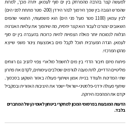
למעשה קצר בהרבה מהמרחק בין ים סוף לעמאן. יתרה מכך, למרות
שהפרש הגובה בין שפך הירמוך לנהר הירדן (200- מטר מתחת לפני הים)
לבין עמאן (1100 מטר מעל פני הים) הוא משמעותי, התוואי שהמים
השאובים יצטרכו לעבור הוא קצר יחסית, מה שיהפוך את עלויות האנרגיה
הנלוות לנמוכות יותר מאלה הצפויות להיות כרוכות בהעברה בין ים סוף
לעמאן. הגדה המערבית תוכל לקבל מים באמצעות צינור משני שייצא
מהקו המרכזי.
פיתוח מיזם חיבור הדדי בין מים לחשמל סולארי צפוי להניב גם רווחים
פוליטיים הדדיים, לתת מענה לגורמים שמלבים עימותים, לקדם את פתרון
שתי המדינות ולעודד בניית אמון ושיתוף פעולה באזור השקוע בסכסוך.
שיתוף פעולה ירדני-פלסטיני-ישראלי ישפר את היציבות האזורית ובמקביל
יקדם את המהפכה הירוקה.
הדעות המובעות בפרסומי המכון למחקרי ביטחון לאומי הן של המחברים
בלבד.