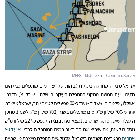
ישראל מצידה מחזיקה ביכולות גבוהות של ייצור מים מותפלים ממי הים
התיכון. עם חמשת מתקני ההתפלה העיקריים שלה - שורק א', חדרה,
אשקלון, פלמחים ואשדוד - ועוד כ-30 מפעלים קטנים יותר, ישראל מייצרת
יותר מ-700 מיליון מ"ק מים מותפלים בשנה (702 מיליון מ"ק לשנה). מתקן
התפלה שישי, מתקן שורק ב', נמצא כעת בבנייה ויספק כ-227 מיליון מ"ק
נוספים לשנה, מה שיביא את סך כמות המים המותפלים לכדי
85 עד 90
אחוזים
מהצריכה השנתית בישראל. טכנולוגיית התפלה מייצרת מי שתייה