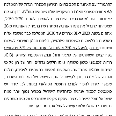
להתמודד עם האתגרים הסביבתיים והגירעון המסחרי הגדול של הממלכה
(92 אחוזים מצורכי האנרגיה העיקריים שלה מיובאים מחו"ל). ירדן השיקה
לאחרונה את 'אסטרטגיית האנרגיה הלאומית לשנים 2020–2030',
שמטרתה להגדיל את נתח האנרגיה המתחדשת בתמהיל האנרגיות מ-20
אחוזים בשנת 2020 ל-31 אחוזים עד 2030. הממלכה כבר מושכת אליה
השקעות בינלאומיות ממוסדות פיננסיים, ביניהם הבנק האירופי לשיקום
ופיתוח (
עד כה, למעלה מ-350 מיליון דולר עבור סך של 392 מגה-וואט
בפרויקטים תשתיתיים של סולאר ורוח
) ובנק ההשקעות האירופי (EIB).
הודות למנגנוני מימון משותף, גויסו חלקים גדולים יותר של הון מקומי
לפיתוח אנרגיה מתחדשת. השקעות נוספות בתשתיות לאגירה, הולכה
והפצה של אנרגיה, וכן לקישור לרשת החשמל של המדינות השכנות,
יאפשרו לירדן להפוך למרכז החשמל הסולארי באזור. לכן, לירדן יש
פוטנציאל למכור אנרגיה מתחדשת לישראל במחיר נמוך יותר ממה
שישראל תוכל לייצר בעצמה. עסקה מקיפה שתתבסס על מים מותפלים
בתמורה לחשמל סולארי עשויה להוזיל את המחיר עוד יותר.
ואכן, גירעון המים של ירדן (שמגיע כיום לחצי מיליארד קוב בשנה) הוא