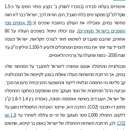
איכותיים בעלות סבירה (במכרז לשורק ב' נקבע מחיר המים על כ-1.5
שקל למ"ק) ממקור מים בלתי מוגבל, הים. הודות לכך, ישראל כבר לא חווה
מחסור במים, ומובילה את העולם בהשבת שפכים (כ
-93 אחוזים ממי
השפכים בישראל מטוהרים
), עם יכולת טיפול בשפכים העולה על 80
אחוזים, שרובם מועברים לשימוש חוזר לצורכי חקלאות. ישראל מצפה
להגדיל עוד יותר את נפח המים המותפלים ולהגיע ל-1.100 מיליון מ"ק עד
שנת 2030 - כמות שתעלה על צרכיה הלאומיים.
טכנולוגיית ההתפלה אמנם אפשרה לישראל להתגבר על המחסור שלה
במים, אך הרחבת התשתיות מעלה שאלות בנוגע לקיימות של הטכנולוגיה
קב פליטת גזי החממה הנלווית לייצור וההשפעה הסביבתית כתוצאה מכך.
טביעת הרגל הפחמנית של מטר מעוקב מים שמופקים במתקני ההתפלה
של ישראל, העובדים בשיטת אוסמוזה הפוכה, נאמדת בין 1.4 ל-1.8 ק"ג
פחמן דו-חמצני (CO2). הסיבה היא, שייצור האנרגיה החשמלית נשען על
דלקים. התפלת 1,000 מטר מעוקב של מי ים עלולה לשחרר עד
1.8 טון
CO2.
לכן, הרחבת תשתיות ההתפלה של ישראל באופן בר קיימא, שתשים