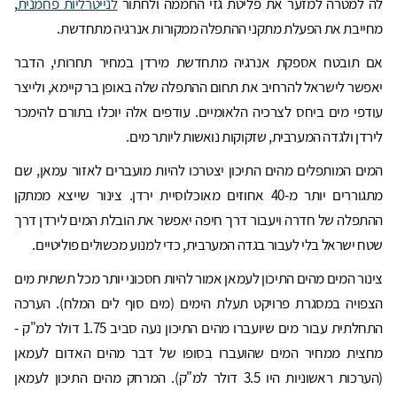
לה למטרה למזער את פליטת גזי החממה ולחתור
לנייטרליות פחמנית
,
מחייבת את הפעלת מתקני ההתפלה ממקורות אנרגיה מתחדשת.
אם תובטח אספקת אנרגיה מתחדשת מירדן במחיר תחרותי, הדבר
יאפשר לישראל להרחיב את תחום ההתפלה שלה באופן בר קיימא, ולייצר
עודפי מים ביחס לצרכיה הלאומיים. עודפים אלה יוכלו בתורם להימכר
לירדן ולגדה המערבית, שזקוקות נואשות ליותר מים.
המים המותפלים מהים התיכון יצטרכו להיות מועברים לאזור עמאן, שם
מתגוררים יותר מ-40 אחוזים מאוכלוסיית ירדן. צינור שייצא ממתקן
ההתפלה של חדרה ויעבור דרך חיפה יאפשר את הובלת המים לירדן דרך
שטח ישראל בלי לעבור בגדה המערבית, כדי למנוע מכשולים פוליטיים.
צינור המים מהים התיכון לעמאן אמור להיות חסכוני יותר מכל תשתית מים
הצפויה במסגרת פרויקט תעלת הימים (מים סוף לים המלח). הערכה
התחלתית עבור מים שיועברו מהים התיכון נעה סביב 1.75 דולר למ"ק -
מחצית ממחיר המים שהועברו בסופו של דבר מהים האדום לעמאן
(הערכות ראשוניות היו 3.5 דולר למ"ק). המרחק מהים התיכון לעמאן