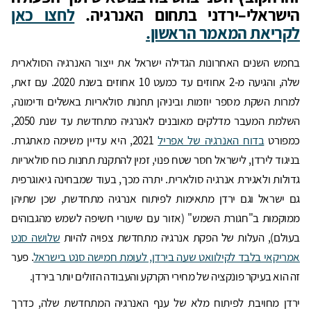
הישראלי–ירדני בתחום האנרגיה.
לחצו כאן
לקריאת המאמר הראשון.
בחמש השנים האחרונות הגדילה ישראל את ייצור האנרגיה הסולארית
שלה, והגיעה מ-2 אחוזים עד כמעט 10 אחוזים בשנת 2020. עם זאת,
למרות השקת מספר יוזמות וביניהן תחנות סולאריות באשלים ודימונה,
השלמת המעבר מדלקים מאובנים לאנרגיה מתחדשת עד שנת 2050,
כמפורט
בדוח האנרגיה של אפריל
2021, היא עדיין משימה מאתגרת.
בניגוד לירדן, לישראל חסר שטח פנוי, זמין להתקנת תחנות כוח סולאריות
גדולות ולאגירת אנרגיה סולארית. יתרה מכך, בעוד שמבחינה גיאוגרפית
גם ישראל וגם ירדן מתאימות לפיתוח אנרגיה מתחדשת, שכן שתיהן
ממוקמות ב"חגורת השמש" (אזור עם שיעורי חשיפה לשמש מהגבוהים
בעולם), העלות של הפקת אנרגיה מתחדשת צפויה להיות
שלושה סנט
אמריקאי בלבד לקילוואט שעה בירדן, לעומת חמישה סנט בישראל
. פער
זה הוא בעיקר פונקציה של מחירי הקרקע והעבודה הזולים יותר בירדן.
ירדן מחויבת לפיתוח מלא של ענף האנרגיה המתחדשת שלה, כדרך