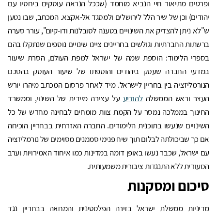
ופרטים מתיאור חיי הנביא מוחמד (שככל הנראה עוסקים ביחסיו עם
יהודים) וכן של שיר הלל לירושלים ולמסגד אל-אקצא. המכתב, שבו נטען
ש"לא ניתן להצדיק את השינויים בטענה לסובלנות ודו-קיום", עורר סערה
ברשתות החברתיות וגולשים בחריינים ציינו שינויים נוספים שנתקלו בהם
בספרי הלימוד: הוספת שמה של ישראל למפת העולם, הסרת שיעור
במדעי החברה שעסק ביהודים והוספתו של שיעור העוסק בהסכם
הנורמליזציה בין בחריין לישראל. מיד לאחר פרסום המכתב מיהרו יורש
העצר וראש הממשלה
להודיע
על עצירה מיידית של השינוי, וממשרד
החינוך בממלכה נמסר על הקמת צוות מומחים לבחינה מחדש של כל
השינויים שנעשו בתוכנית הלימודים. החברה האזרחית בבחריין הוכיחה
אם כך שביכולתה לבלום תוך שיח פנימי סממנים מסוימים של נורמליזציה
עם ישראל, שכבר נעשו באופן דומה במדינות כמו איחוד האמירויות וערב
הסעודית ללא התנגדות ציבורית משמעותית.
סיכום ומסקנות
מדיניות ממשלת ישראל בזירה הפלסטינית והמחאה בבחריין נגד