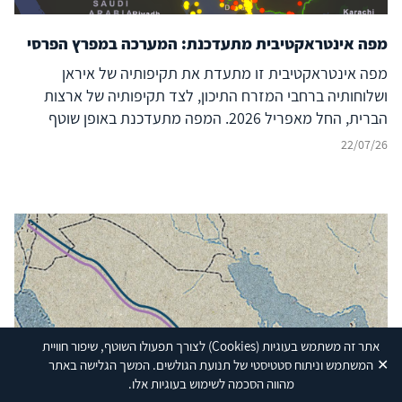
מפה אינטראקטיבית מתעדכנת: המערכה במפרץ הפרסי
מפה אינטראקטיבית זו מתעדת את תקיפותיה של איראן
ושלוחותיה ברחבי המזרח התיכון, לצד תקיפותיה של ארצות
הברית, החל מאפריל 2026. המפה מתעדכנת באופן שוטף
ומבוססת על מודיעין ממקורות גלויים (OSINT), תיעוד חזותי,
22/07/26
הצהרות רשמיות ודיווחים בתקשורת. מטרת הפרויקט היא לספק
תמונת מצב נגישה, מבוססת-נתונים ועדכנית של העימות ככל
שהוא מתפתח.
אתר זה משתמש בעוגיות
(Cookies)
לצורך תפעולו השוטף, שיפור חוויית
✕
המשתמש וניתוח סטטיסטי של תנועת הגולשים. המשך הגלישה באתר
מהווה הסכמה לשימוש בעוגיות אלו.