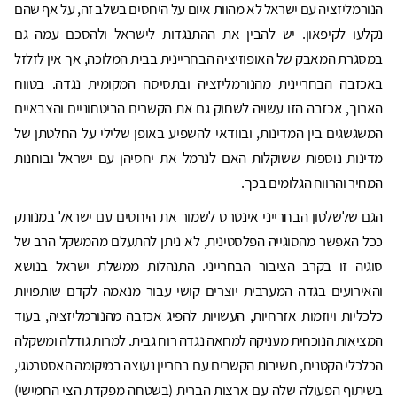
הנורמליזציה עם ישראל לא מהוות איום על היחסים בשלב זה, על אף שהם
נקלעו לקיפאון. יש להבין את ההתנגדות לישראל ולהסכם עמה גם
במסגרת המאבק של האופוזיציה הבחריינית בבית המלוכה, אך אין לזלזל
באכזבה הבחריינית מהנורמליזציה ובתסיסה המקומית נגדה. בטווח
הארוך, אכזבה הזו עשויה לשחוק גם את הקשרים הביטחוניים והצבאיים
המשגשגים בין המדינות, ובוודאי להשפיע באופן שלילי על החלטתן של
מדינות נוספות ששוקלות האם לנרמל את יחסיהן עם ישראל ובוחנות
המחיר והרווח הגלומים בכך.
הגם שלשלטון הבחרייני אינטרס לשמור את היחסים עם ישראל במנותק
ככל האפשר מהסוגייה הפלסטינית, לא ניתן להתעלם מהמשקל הרב של
סוגיה זו בקרב הציבור הבחרייני. התנהלות ממשלת ישראל בנושא
והאירועים בגדה המערבית יוצרים קושי עבור מנאמה לקדם שותפויות
כלכליות ויוזמות אזרחיות, העשויות להפיג אכזבה מהנורמליזציה, בעוד
המציאות הנוכחית מעניקה למחאה נגדה רוח גבית. למרות גודלה ומשקלה
הכלכלי הקטנים, חשיבות הקשרים עם בחריין נעוצה במיקומה האסטרטגי,
בשיתוף הפעולה שלה עם ארצות הברית (בשטחה מפקדת הצי החמישי)