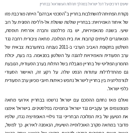
נקודת הפתיחה להשתלבות בחריין ב"הסכמי אברהם" הייתה מורכבת מזו
של איחוד האמירויות: בבחריין שולטת שושלת אל-ח'ליפה הסונית על רוב
שיעי. בשונה מהאמירויות, יש בה פרלמנט וחברה אזרחית תוססת,
המאתגרים לעיתים קרובות את בית המלוכה. מחאה ציבורית רחבה נגד
השלטון בתקופת האביב הערבי ב-2011 נענתה בהתערבות צבאית של
ערב הסעודית והאמירויות להגנה על השלטון במנאמה. בה בעת, יכולת
התמרון הפוליטי של בחריין מוגבלת בשל התלות בערב הסעודית, הנובעת
גם מהתדלדלות עתודות הנפט שלה. על רקע זה, האישור הסעודי
לנורמליזציה בין בחריין לישראל נתפש כאיתות חיובי מכיוון ערב הסעודית
כלפי ישראל.
ואולם מאז נחתם ההסכם עם ישראל נרשמו בבחריין אירועי מחאה
מצומצמים אך עקביים נגד ישראל ובתמיכה בפלסטינים. בישראל אימצו
את הטיעון של בית המלוכה הבחרייני נגד גילויי האופוזיציה נגדו, שלפיו
מדובר במחאה מקרב האוכלוסייה השיעית, הנאמנה לאיראן. כך למשל,