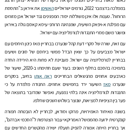
כאשר מאות בחריינים הפגינו לקראת ביקורו של הנשיא יצחק הרצוג
בממלכה בדצמבר 2022, גורמים ישראליים
האשימו
את איראן ב"התססת
הרוחות". טענות אלו אינן משוללות יסוד: המפגינים נגד ישראל אכן מזוהים
עם מפלגת א-ויפאק השיעית, שמנהיגה הרוחני עיסא קאסם גולה באיראן
ומשגר משם מסרי התנגדות לנורמליזציה עם ישראל.
עם זאת, שורה של סקרי דעת קהל שנערכו בבחריין מאז כינון היחסים עם
ישראל מצביעים על כך שאין הבדל ממשי ביחסם של סונים ושיעים
בבחריין לנורמליזציה עם ישראל. מעניינת לא פחות היא הירידה החדה
בתמיכה בהסכם בחלוף השנים: בעוד שעם חתימתו ב-2020, שיעור של
כארבעים אחוזים מהנשאלים הבחריינים
ראה אותו
בחיוב, בסקרים
שנערכו
מאז
השיעור ירד בחמישים אחוזים. התנודה מלמדת על כי
התנגדות לנורמליזציה אינה בלתי נמנעת, ואפשר שמדובר בתוצאה של
פער בין הציפיות למציאות, שנוצר בשלוש השנים שחלפו.
בשונה מאיחוד האמירויות, מרוקו וסודאן, לבחריין לא הובטחה תמורה
קונקרטית ידועה מהממשל האמריקאי עבור הצטרפות ל"הסכמי אברהם",
אך בחריין הייתה אמורה להפיק תועלת ישירה מהקשרים החדשים עם