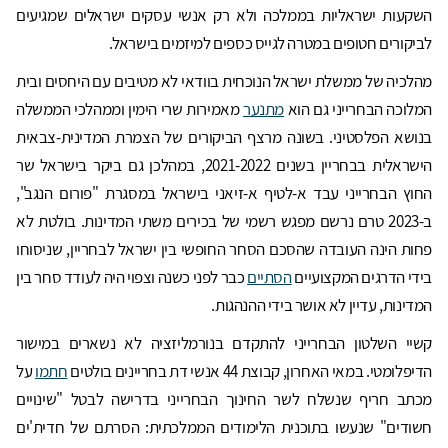
השקעות ישראליות בממלכה ולא רק אנשי עסקים ישראלים שמגיעים
לביקורים חטופים במטרה לגייס כספים למיזמים בישראל.
מהלכיה של ממשלת ישראל הנוכחית בוודאי לא מטיבים עם היחסים ובית
המלוכה הבחרייני גם הוא
מתנער
מאמירות שרי הימין וממהלכי הממשלה
בנושא הפלסטיני. בשונה מרצף הביקורים של הצמרת המדינית-צבאית
הישראלית בבחריין בשנים 2021-2022, במהלכן גם ביקר בישראל שר
החוץ הבחרייני עבד א-לטיף א-זיאני בישראל במסגרת "פורום הנגב",
ב-2023 טרם נרשם מפגש רשמי של בכירים משתי המדינות. בולטת לא
פחות הינה העובדה שהסכם הסחר החופשי בין ישראל לבחריין, שניסוחו
בידי הדרגים המקצועיים
הסתיים
כבר לפני כשנה וצפוי היה לעודד סחר בין
המדינות, עדיין לא אושר בידי ההנהגות.
קשיי השלטון הבחרייני להתקדם בנורמליזציה לא נשארים במישור
הדיפלומטי. במאי האחרון, קבוצת 44 אנשי דת בחריינים בולטים
חתמו
על
מכתב חריף שנשלח לשר החינוך הבחרייני בדרישה לבטל "שינויים
חשודים" שנעשו בתוכנית הלימודים הממלכתית: הסרתם של חדית'ים