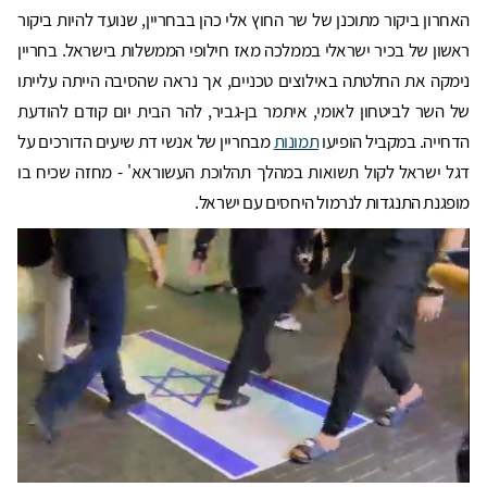
האחרון ביקור מתוכנן של שר החוץ אלי כהן בבחריין, שנועד להיות ביקור
ראשון של בכיר ישראלי בממלכה מאז חילופי הממשלות בישראל. בחריין
נימקה את החלטתה באילוצים טכניים, אך נראה שהסיבה הייתה עלייתו
של השר לביטחון לאומי, איתמר בן-גביר, להר הבית יום קודם להודעת
הדחייה. במקביל הופיעו
תמונות
מבחריין של אנשי דת שיעים הדורכים על
דגל ישראל לקול תשואות במהלך תהלוכת העשוראא' - מחזה שכיח בו
מופגנת התנגדות לנרמול היחסים עם ישראל.