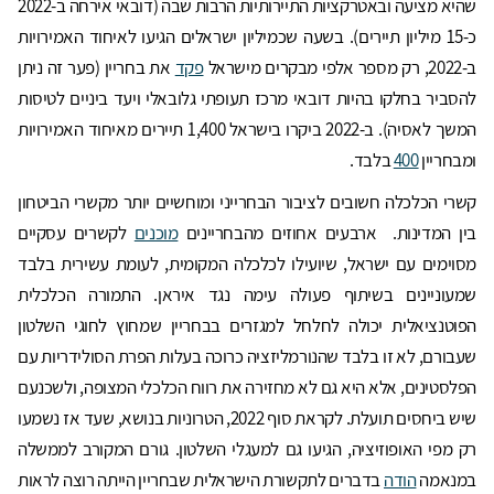
שהיא מציעה ובאטרקציות התיירותיות הרבות שבה (דובאי אירחה ב-2022
כ-15 מיליון תיירים). בשעה שכמיליון ישראלים הגיעו לאיחוד האמירויות
ב-2022, רק מספר אלפי מבקרים מישראל
פקד
את בחריין (פער זה ניתן
להסביר בחלקו בהיות דובאי מרכז תעופתי גלובאלי ויעד ביניים לטיסות
המשך לאסיה). ב-2022 ביקרו בישראל 1,400 תיירים מאיחוד האמירויות
ומבחריין
400
בלבד.
קשרי הכלכלה חשובים לציבור הבחרייני ומוחשיים יותר מקשרי הביטחון
בין המדינות. ארבעים אחוזים מהבחריינים
מוכנים
לקשרים עסקיים
מסוימים עם ישראל, שיועילו לכלכלה המקומית, לעומת עשירית בלבד
שמעוניינים בשיתוף פעולה עימה נגד איראן. התמורה הכלכלית
הפוטנציאלית יכולה לחלחל למגזרים בבחריין שמחוץ לחוגי השלטון
שעבורם, לא זו בלבד שהנורמליזציה כרוכה בעלות הפרת הסולידריות עם
הפלסטינים, אלא היא גם לא מחזירה את רווח הכלכלי המצופה, ולשכנעם
שיש ביחסים תועלת. לקראת סוף 2022, הטרוניות בנושא, שעד אז נשמעו
רק מפי האופוזיציה, הגיעו גם למעגלי השלטון. גורם המקורב לממשלה
במנאמה
הודה
בדברים לתקשורת הישראלית שבחריין הייתה רוצה לראות