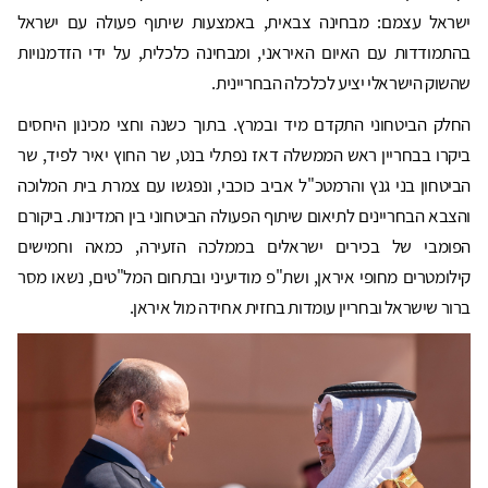
ישראל עצמם: מבחינה צבאית, באמצעות שיתוף פעולה עם ישראל
בהתמודדות עם האיום האיראני, ומבחינה כלכלית, על ידי הזדמנויות
שהשוק הישראלי יציע לכלכלה הבחריינית.
החלק הביטחוני התקדם מיד ובמרץ. בתוך כשנה וחצי מכינון היחסים
ביקרו בבחריין ראש הממשלה דאז נפתלי בנט, שר החוץ יאיר לפיד, שר
הביטחון בני גנץ והרמטכ"ל אביב כוכבי, ונפגשו עם צמרת בית המלוכה
והצבא הבחריינים לתיאום שיתוף הפעולה הביטחוני בין המדינות. ביקורם
הפומבי של בכירים ישראלים בממלכה הזעירה, כמאה וחמישים
קילומטרים מחופי איראן, ושת"פ מודיעיני ובתחום המל"טים, נשאו מסר
ברור שישראל ובחריין עומדות בחזית אחידה מול איראן.