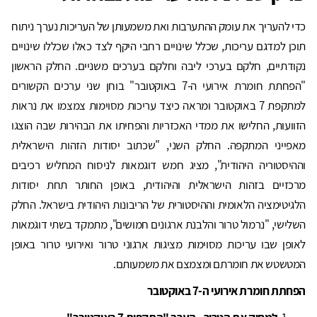
כדי להעריך את עומק ההתערבות ואת משמעותן של העריכות נערך ניתוח
תוכן למדגם עריכות, שכלל שינויים רחבי היקף לצד כאלו שכללו שינויים
נקודתיים, חלקם בערכי ליבה וחלקם בערכים משניים. החלק הראשון
"הפחתת חומרת אירועי ה-7 באוקטובר" בוחן שני ערכים הקשורים
למתקפת 7 באוקטובר ומראה כיצד עריכות מסוימות צמצמו את נראות
הזוועות, החלישו את ממדי האכזריות והפחיתו את הבהירות שבה הוצגו
מאפייני המתקפה. החלק השני, "שכתוב יסודות הזהות הישראלית
וההיסטוריה היהודית", מציג חמש דוגמאות לניסוח המחליש רכיבים
מרכזיים בזהות הישראלית והיהודית, באופן החותר תחת יסודות
הלגיטימציה הלאומית וההיסטורית של הריבונות היהודית בישראל. החלק
השלישי, "נרמול טרור והלבנת ארגונים חמושים", מתמקד בשתי דוגמאות
לאופן שבו עריכות מסוימות מציגות ארגוני טרור ואירועי טרור באופן
המטשטש את חומרתם ומצמצם את משמעותם.
הפחתת חומרת אירועי ה-7 באוקטובר