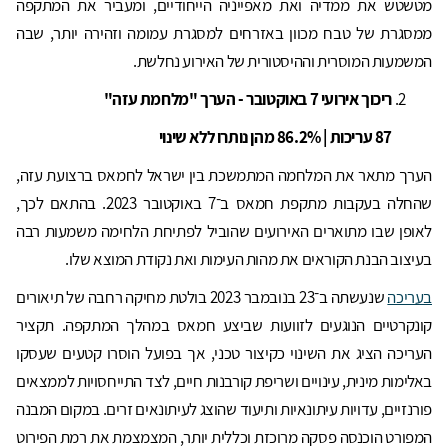
מטשטש את ממדיה ואת מאפייניה הייחודיים, ומעביר את המתקפה
ממסגרת של טבח מכוון באזרחים למסגרת עמומה וזהירה יותר, שבה
המשמעות המוסרית וההיסטורית של האירוע נחלשת.
ריכוך אירועי 7 באוקטובר - הערך "מלחמת עזה"
87 עריכות | 86.2% מהן נותרו ללא שינוי
הערך מתאר את המלחמה המתמשכת בין ישראל לחמאס ברצועת עזה,
שהחלה בעקבות מתקפת חמאס ב־7 באוקטובר 2023. בהתאם לכך,
לאופן שבו מתוארים האירועים שהוביל לפתיחת הלחימה משמעות רבה
בעיצוב הבנת הקוראים את מהות העימות ואת נקודת המוצא שלו.
בעריכה
שנעשתה ב־23 בנובמבר 2023 בולטת מחיקה רחבה של תיאורים
קונקרטיים הנוגעים לזוועות שביצע חמאס במהלך המתקפה. תקציר
העריכה הציג את השינוי כקיצור טכני, אך בפועל הוסרו קטעים שעסקו
באלימות מינית, עינויים ושריפת קורבנות חיים, לצד התייחסויות לממצאים
פורנזיים, עדויות עיתונאיות ותיעוד שהוצג לעיתונאים זרים. במקום המבנה
המפורט הוכנסה פסקה מרוכזת וכללית יותר, המצמצמת את רמת הפירוט