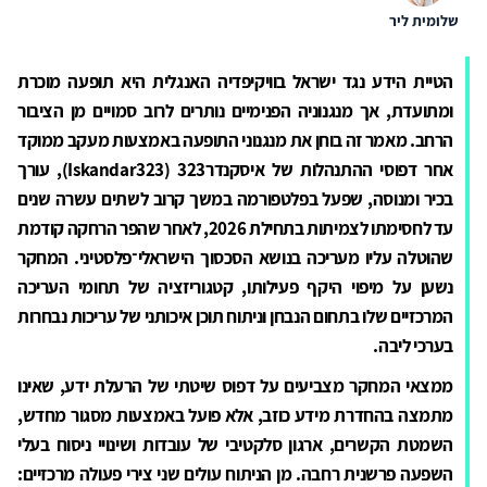
שלומית ליר
הטיית הידע נגד ישראל בוויקיפדיה האנגלית היא תופעה מוכרת
ומתועדת, אך מנגנוניה הפנימיים נותרים לרוב סמויים מן הציבור
הרחב. מאמר זה בוחן את מנגנוני התופעה באמצעות מעקב ממוקד
אחר דפוסי ההתנהלות של איסקנדר323 (
Iskandar323
), עורך
בכיר ומנוסה, שפעל בפלטפורמה במשך קרוב לשתים עשרה שנים
עד לחסימתו לצמיתות בתחילת 2026, לאחר שהפר הרחקה קודמת
שהוטלה עליו מעריכה בנושא הסכסוך הישראלי־פלסטיני. המחקר
נשען על מיפוי היקף פעילותו, קטגוריזציה של תחומי העריכה
המרכזיים שלו בתחום הנבחן וניתוח תוכן איכותני של עריכות נבחרות
בערכי ליבה.
ממצאי המחקר מצביעים על דפוס שיטתי של הרעלת ידע, שאינו
מתמצה בהחדרת מידע כוזב, אלא פועל באמצעות מסגור מחדש,
השמטת הקשרים, ארגון סלקטיבי של עובדות ושינויי ניסוח בעלי
השפעה פרשנית רחבה. מן הניתוח עולים שני צירי פעולה מרכזיים: