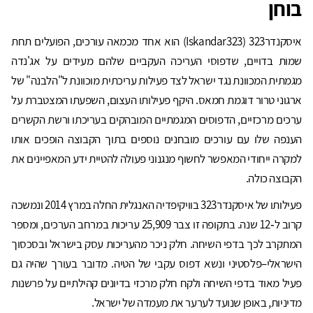
בוחן
איסקנדר323 (Iskandar323) הוא אחד מכמאה עורכים, הפועלים תחת
שמות בדויים, שדפוסי העריכה העקביים שלהם מעידים על אג'נדה
מגמתית המכוונת נגד ישראל לצד פעילות עריכתית מוכוונת ל"הלבנה" של
ארגוני טרור דוגמת חמאס. היקף פעילותו העצום, השפעתו המצטברת על
ערכים מרכזיים, הדפוסים המגמתיים המובהקים בעריכתו ורשת הקשרים
הענפה שלו עם עורכים מובחנים נוספים בתוך הקבוצה הופכים אותו
למקרה ייחודי המאפשר לחשוף מנגנוני פעולה להטיית ידע המאפיינים את
הקבוצה כולה.
פעילותו של איסקנדר323 בוויקיפדיה האנגלית החלה במרץ 2014 ונמשכה
קרוב ל‑12 שנה. בתקופה זו צבר 25,909 עריכות במרחב הערכים, ומספר
המתקרב לכך בדפי השיחה. חלק ניכר מהעריכות עסק בישראל ובסכסוך
הישראלי–פלסטיני ונשא דפוס עקבי של הטיה. מדובר בעורך שהיה גם
פעיל מאוד בדפי השיחה ולקח חלק מרכזי בדיונים קהילתיים על פרשנות
מדיניות, באופן שנועד לערער את מעמדה של ישראל.