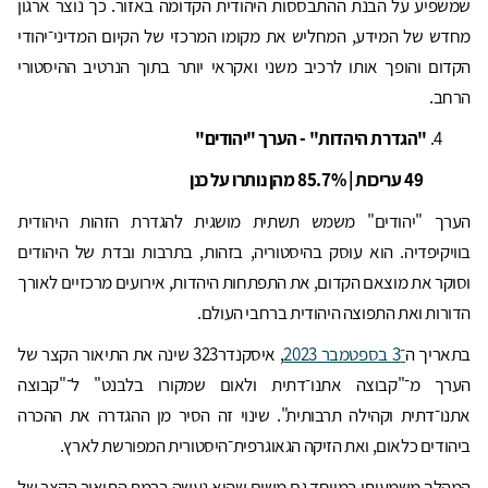
שמשפיע על הבנת ההתבססות היהודית הקדומה באזור. כך נוצר ארגון
מחדש של המידע, המחליש את מקומו המרכזי של הקיום המדיני־יהודי
הקדום והופך אותו לרכיב משני ואקראי יותר בתוך הנרטיב ההיסטורי
הרחב.
"הגדרת היהדות" - הערך "יהודים"
49 עריכות | 85.7% מהן נותרו על כנן
הערך "יהודים" משמש תשתית מושגית להגדרת הזהות היהודית
בוויקיפדיה. הוא עוסק בהיסטוריה, בזהות, בתרבות ובדת של היהודים
וסוקר את מוצאם הקדום, את התפתחות היהדות, אירועים מרכזיים לאורך
הדורות ואת התפוצה היהודית ברחבי העולם.
בתאריך ה
־3 בספטמבר 2023
, איסקנדר323 שינה את התיאור הקצר של
הערך מ־"קבוצה אתנו־דתית ולאום שמקורו בלבנט" ל־"קבוצה
אתנו־דתית וקהילה תרבותית". שינוי זה הסיר מן ההגדרה את ההכרה
ביהודים כלאום, ואת הזיקה הגאוגרפית־היסטורית המפורשת לארץ.
המהלך משמעותי במיוחד גם משום שהוא נעשה ברמת התיאור הקצר של