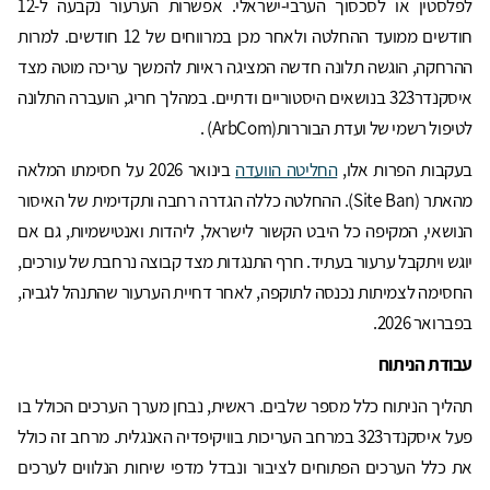
לפלסטין או לסכסוך הערבי-ישראלי. אפשרות הערעור נקבעה ל-12
חודשים ממועד ההחלטה ולאחר מכן במרווחים של 12 חודשים. למרות
ההרחקה, הוגשה תלונה חדשה המציגה ראיות להמשך עריכה מוטה מצד
איסקנדר323 בנושאים היסטוריים ודתיים. במהלך חריג, הועברה התלונה
לטיפול רשמי של ועדת הבוררות(ArbCom) .
בעקבות הפרות אלו,
החליטה הוועדה
בינואר 2026 על חסימתו המלאה
מהאתר (Site Ban). ההחלטה כללה הגדרה רחבה ותקדימית של האיסור
הנושאי, המקיפה כל היבט הקשור לישראל, ליהדות ואנטישמיות, גם אם
יוגש ויתקבל ערעור בעתיד. חרף התנגדות מצד קבוצה נרחבת של עורכים,
החסימה לצמיתות נכנסה לתוקפה, לאחר דחיית הערעור שהתנהל לגביה,
בפברואר 2026.
עבודת הניתוח
תהליך הניתוח כלל מספר שלבים. ראשית, נבחן מערך הערכים הכולל בו
פעל איסקנדר323 במרחב העריכות בוויקיפדיה האנגלית. מרחב זה כולל
את כלל הערכים הפתוחים לציבור ונבדל מדפי שיחות הנלווים לערכים