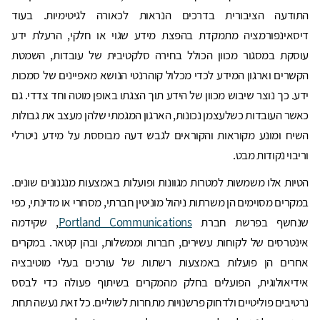
התודעה הציבורית בדרכים הנראות לכאורה לגיטימיות. בעוד
דיסאינפורמציה מתמקדת בהפצת מידע שגוי או חלקי, הרעלת ידע
עוסקת במסגור מכוון הכולל בחירה סלקטיבית של עובדות, השמטת
הקשרים וארגון המידע לכדי מכלול קוהרנטי הנושא מאפיינים של סמכות
ידע. כך נוצר שיבוש מכוון של הידע תוך הצגתו באופן מוטה וחד צדדי. גם
כאשר העובדות כשלעצמן נכונות, הארגון המגמתי שלהן מעצב את גבולות
השיח ומונע מקוראות והקוראים לגבש דעה מבוססת על מידע ניטרלי
וריבוי נקודות מבט.
הטיות אלו משמשות למטרות מגוונות ופועלות באמצעות מנגנונים שונים.
במקרים מסוימים הן משרתות ניהול מוניטין חברתי, מסחרי או מדינתי, כפי
שנחשף בפרשת חברת
Portland Communications
, שקידמה
אינטרסים של לקוחות עשירים, חברות וממשלות, ובהן קטאר. במקרים
אחרים הן פועלות באמצעות רשתות של עורכים בעלי מוטיבציה
אידיאולוגית, הפועלים בחלק מהמקרים בשיתוף פעולה כדי לבסס
נרטיבים פוליטיים ולדחוק פרשנויות מתחרות לשוליים. כל זאת נעשה תחת