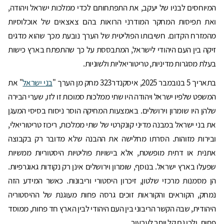
המיוחסים לבניו של יעקב, את התפתחותם לכדי ממלכות ישראל ויהודה,
ואת תפיסות המחקר המודרני הרואות בהם צאצאים של אוכלוסיות
מהמזרח הקדום. חשיבותו הפוליטית של הערך נובעת מכך שהוא מדגים
זיקה בין העם היהודי לישראל, המתבססת על כך שהתפתח בארץ כישות
בעלת מסגרות מדיניות, טריטוריאליות ולשוניות.
בתאריך 5 בנובמבר 2025, איסקנדר323 מחק מן הערך "
בני ישראל
" את
המשפט שלפיו ישראל ויהודה היו שתי ממלכות סמוכות זו לזו, שערי הבירה
שלהן היו שומרון וירושלים. באמצעות המחיקה הוסר ניסוח בסיסי המעגן
את בני ישראל במבנה מדיני קונקרטי של שתי ממלכות, ריכוז טריטוריאלי,
ובירות מזוהות. הסרתו מחלישה את ההבנה שלא מדובר רק בקבוצה
אתנית או דתית מופשטת, אלא בישויות פוליטיות היסטוריות ממשיות
שפעלו בארץ ישראל. בנוסף, שומרון וירושלים אינן רק נקודות גאוגרפיות.
הן מסמנות מרכזי שלטון, זיכרון היסטורי וריבונות. כאשר המידע הזה
נמחק, הקוראים והקוראות זוכים גרסה פחות מעוגנת של ההיסטוריה
היהודית, שבה הקשר הריבוני בין העם היהודי לבין הארץ חד פחות, ממוסד
פחות, ולכן גם קל יותר לערעור.