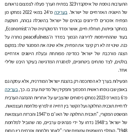
התערבות נוספת של איסקנדר323 בפתיח הערך פעלה לצמצום נראותם
של הישגיה האזרחיים של ישראל.
בעריכה
מ־24 במאי 2022 נמחקו מן
הפתיח אזכורים לדירוגים גבוהים של ישראל בהשכלה גבוהה, השקעה
במחקר ופיתוח, תוחלת חיים, אושר ומדד הדמוקרטיה של ה־Economist,
בעוד שההתייחסות לדירוגה הנמוך במדד ה־peacefulness נותרה על
כנה. שינוי זה לא רק קיצר את הפתיח, אלא שינה את המסגור שלו: במקום
הצגה מורכבת של ישראל כמדינה מפותחת ובעלת הישגים אזרחיים
בולטים, לצד מתחים ביטחוניים, למסגרת המדגישה בעיקר היבט שלילי
אחד.
הפעילות בערך לא הסתכמה רק בהצגת ישראל המודרנית, אלא עסקה גם
באופן שבו נוסחו ראשית הסכסוך ותפקידן של מדינות ערב בו. כך,
בעריכה
מ־6 במארס 2023 נמחקו ניסוחים שהצביעו על אחריות ההנהגה הערבית
לדחיית תוכנית החלוקה ועל הקשר בין דחייה זו לפרוץ מלחמת העצמאות.
המשפט המקורי, "תוכנית החלוקה של האו״ם מ־1947 והכרזת העצמאות
של ישראל ב־1948 נדחו על ידי מנהיגים ערביים, מה שהוביל למלחמת
1948". הוחלף במשפטים עמומים יותר: "לאחר מלחמת אזרחים בין כוחות