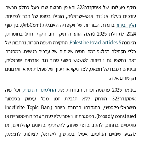
היקף פעילותו של איסקנדר323 והאופן הבוטה שבו פעל כחלק מרשת
עורכים בעלת אג'נדה אנטי-ישראלית, הובילו בסופו של דבר לפתיחת
הליך בירור
בוועדת הבוררות של ויקיפדיה האנגלית (ArbCom). בין סוף
2024 לתחילת 2025 ניהלה הוועדה תיק רחב היקף וחריג בחומרתו,
המכונה
Palestine-Israel articles 5
. החקירה חשפה הפרות נרחבות של
כללי הקהילה בפלטפורמה והטיה שיטתית של ערכים רגישים. במסגרת
זאת נחשפו גם ניסיונות לטשטש פשעי טרור נגד אזרחים ישראלים,
וביניהם הטבח של חמאס, לצד ניקוי או ריכוך של פעולות איראן וארגונים
הקשורים אליה.
בינואר 2025 פרסמה ועדת הבוררות את
החלטתה הסופית
, ועל פיה
איסקנדר323 הורחק ללא הגבלת זמן מכל עיסוק בסכסוך
הישראלי-פלסטיני, בהגדרתו הרחבה ביותר (Indefinite Topic Ban,
broadly construed). במסגרת זו, נאסר עליו לערוך ערכים היסטוריים או
פוליטיים בתחום, להגיב בדפי שיחה, להשתתף בדיונים קהילתיים, או
להציע שינויים הנוגעים, אפילו בעקיפין, לישראל, לציונות, לחמאס,