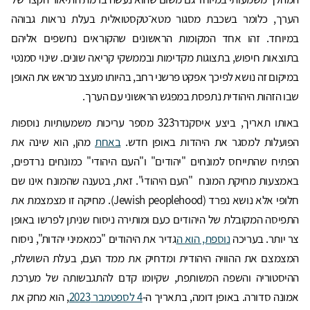
הערך, כלומר בשכבת מסגור מטא־טקסטואלית בעלת נראות גבוהה
במיוחד. זהו אחד המקומות הראשונים שהקוראים נחשפים אליהם
בתוצאות חיפוש, בתצוגות מקדימות ובממשקי קריאה שונים. שינוי סמנטי
במיקום זה נושא לפיכך אפקט פרשני רחב, בהיותו מעצב מראש את האופן
שבו הזהות היהודית נתפסת במפגש הראשוני עם הערך.
באותו תאריך, ביצע איסקנדר323 מספר עריכות משמעותיות נוספות
הפועלות למסגר את היהדות באופן חדש.
באחת
מהן, הוא שינה את
הפתיח שהתייחס למונחים "יהודים" ו"העם היהודי" כמונחים נרדפים,
באמצעות מחיקת המונח "העם היהודי". זאת, בטענה שהמונח אינו שם
חלופי אלא נושא נפרד (Jewish peoplehood). מחיקה זו מצמצמת את
התפיסה המקובלת של היהודים כעם ומותירה ניסוח שניתן לפרשו באופן
צר יותר. בעריכה
נוספת, הוא ה
גדיר את היהודים "כמאמיני יהדות", ניסוח
המצמצם את ההוויה היהודית ומדחיק את ממד העם, בעלת השושלת,
ההיסטוריה והשפה המשותפת, שקיומו קדם להתגבשותה של מערכת
אמונה סדורה. באופן דומה, בתאריך ה-
4 לספטמבר 2023
, הוא מחק את