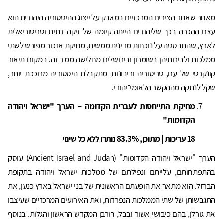
מאחר שאחד הצירים המרכזיים במאבק על ייצוג ההיסטוריה היהודית הוא
עצם ההכרה בכך שליהודים הייתה קיומה של זיקה דתית וטריטוריאלית
לארץ, שהתבססה על נוכחות מדינית ממשית, מחיקת אזכור מפורש לשתי
ממלכות ולבירותיהן בשומרון ובירושלים מחלישה ממד זה. במקום תיאור
קונקרטי של עם, טריטוריה וריבונות, מתקבלת היסטוריה מרוככת יותר,
שקל לנתקה מההקשר הלאומי־יהודי.
מחיקת התייחסות לעברית הקדומה – הערך "ישראל ויהודה
הקדומות"
18 עריכות | מתוכן, 83.3% נותרו ללא כל שינוי
הערך "ישראל ויהודה הקדומות" (Ancient Israel and Judah) עוסק
בהתפתחותם, עלייתם ונפילתם של ממלכות ישראל ויהודה בתקופת
הברזל. הוא מתאר את הופעתם הראשונית של בני ישראל בארץ כנען, את
התגבשותן של שתי הממלכות הנפרדות, ואת האירועים המרכזיים שעיצבו
את גורלן, בהם כיבושי אשור ובבל, חורבן המקדש הראשון והגלות. בנוסף