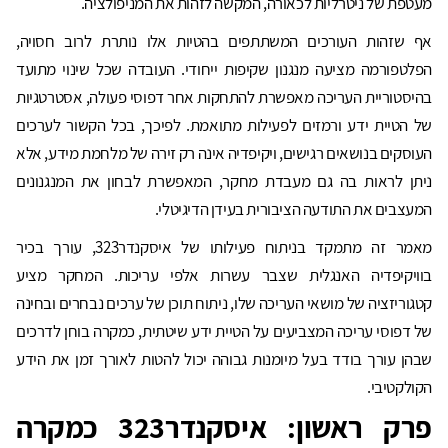
מעטפת של ניטרליות לכאורה, המקשה לזהות את המניפולציה.
אף שזהות העורכים המשתתפים בהטיות אלו נותרת לרוב חסויה,
הפלטפורמה מציעה מנגנון שקיפות ייחודי. העובדה שכל שינוי מתועד
בהיסטוריית העריכה מאפשרת להתחקות אחר דפוסי פעולה, אסטרטגיות
של הטיית ידע ורמזים לפעילות מתואמת. לפיכך, בכל הקשור לערכים
העוסקים בנושאים רגישים, ויקיפדיה אינה רק זירה של מלחמת מידע, אלא
ניתן לראות בה גם מעבדת מחקר, המאפשרת לבחון את המנגנונים
המעצבים את התודעה הציבורית בעידן הדיגיטלי.
מאמר זה מתמקד בניתוח פעילותו של איסקנדר323, עורך בכיר
בוויקיפדיה האנגלית שצבר עשרות אלפי עריכות. המחקר מציע
קטגוריזציה של מושאי העריכה שלו, ניתוח תוכן של ערכים נבחרים ובחינה
של דפוסי עריכה המצביעים על הטיית ידע שיטתית, כמקרה בוחן לדרכים
שבהן עורך בודד בעל מיומנות גבוהה יכול להטות לאורך זמן את הידע
הקולקטיבי.
פרק ראשון: איסקנדר323 כמקרה