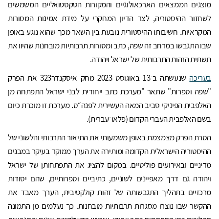
מוצגים הממצאים הארכאולוגיים והמקורות הטקסטואליים המשמשים
לשחזור ההיסטוריה, לצד הדיון המחקרי על מידת אמינות המסורות
המקראיות. חשיבותו ההיסטורית נובעת בין השאר מכך שהוא נוגע באופן
שבו התגבשו במרחב זה שפה, כתב ומסורות תרבותיות מובחנות שהיוו את
תשתית הזהות התרבותית של ישראל ויהודה.
בעריכה
שנעשתה ב־13 באוגוסט 2023 מחק איסקנדר323 את הפרק
"שפה וספרות" שתאר "מערכת כתב ייחודית לבני ישראל התפתחה מן
האלפבית הפיניקי סביב המאה העשירית לפנה״ס. מערכת זו מוכרת כיום
בשם האלפבית העברי הקדום (פלאו־עברית).
הסרת הפרק מצמצמת באופן משמעותי את התיאור התרבותי והלשוני של
ההיסטוריה הישראלית הקדומה ומותירה את הערך ממוקד בעיקר במבנים
מדיניים ובאירועים פוליטיים. במקום להציג את התפתחותן של ישראל
ויהודה גם דרך מאפיינים לשוניים, כתיביים וספרותיים, שהם יסודות
מרכזיים בתהליך התגבשותה של זהות קולקטיבית, הערך מאבד את
ההקשר שבו נוצרו מסגרות תרבותיות מובחנות. כך נעלמים מן התמונה