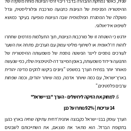
שנית, כאשר נמחקת ההבהרה בדבר ריבוי זרמי הציונות פוחת משקלה של
ההיסטוריה הפנימית של הציונות כתנועה מורכבת ופלורליסטית, וגדל
משקלה של המסגרת הפולמוסית שבה הציונות מופיעה בעיקר כמושא
לשיפוט אידיאולוגי.
יודגש כי השטחה זו של מורכבות הציונות, תוך התעלמות מזרמים שחתרו
לזהות דו־לאומית או לשיתוף פוליטי עמוק עם הערבים, פתחה את השער
לעורכים נוספים לייצר הפשטה נוספת של משמעותה ההיסטורית של
התנועה ורידוד משמעותה, באופן המייצר דה-לגיטימציה שלה, כפי שנעשה
מאוחר יותר בפתיח הערך במשפט "ציונים ביקשו להקים מדינה יהודית
בארץ־ישראל, עם כמה שיותר אדמה, כמה שיותר יהודים, וכמה שפחות
ערבים פלסטינים."
למחוק את הזיקה לירושלים - הערך "בני ישראל"
14 עריכות | 92% נותרו על כנן
הערך עוסק בבני ישראל כקבוצה אתנית־דתית עתיקה שחיה בארץ כנען
בתקופת הברזל. הוא מתאר את מוצאם, את השתייכותם לשבטים