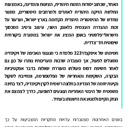
האחד, שכתוב יסודות הזהות היהודית, הציונות והמדינה, באמצעות
החלשת הזיקה היהודית לאתרים ולמרחבים היסטוריים, מסגור
מחדש של ההיסטוריה היהודית הקדומה בארץ ישראל, וערעור על
זכות ההגדרה העצמית כלאום; השני, עיצוב נרטיב הסכסוך
הישראלי־פלסטיני באופן המציג את ישראל במסגרת ביקורתית
שיפוטית חד־צדדית.
חסימתו של איסקנדר323 מלמדת כי מנגנוני האכיפה של ויקיפדיה
מסוגלים לפעול, אך העובדה שרבות מעריכותיו נותרו על כנן גם
לאחר חשיפת דפוס פעולתו מעוררת שאלות בדבר אפקטיביות
הבקרה, השקיפות והאחריות של הפלטפורמה, ומחייבת לשקול
נקיטת יוזמה של המדינה בתלונה רשמית לקרן ויקימדיה, לצד בחינה
משפטית של היבטי האחריות הנוגעים לתופעה, כדרך לצמצם את
הנזק הקיים ולמנוע את הישנותו בעתיד
.
בשנים האחרונות מצטברות עדויות מחקריות המצביעות על כך