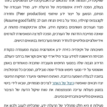
שוויקיפדיה, המהווה אחד מהמאגרים האנציקלופדיים המשפיעים ביותר
בעולם, הפכה לזירה אינטנסיבית של הרעלת ידע. מודל העבודה של
המיזם, הנשען על ייצור ידע שיתופי (Peer production) וחתירה
לקונצנזוס קהילתי, נוסד על בסיס הנחת תום לב (Assume good faith)
מצד העורכים השותפים בהפקת הידע. אולם ארכיטקטורה פתוחה זו,
שאינה מחייבת הזדהות של העורכים, הפכה לפרצה המאפשרת לגורמים
אידיאולוגיים ופוליטיים להחדיר הטיות מערכתיות בנושאים רגישים.
חשיבותה של ויקיפדיה כזירת ידע אסטרטגית נובעת ממעמדה כנקודת
הכניסה הראשונה למידע עבור מיליארדי קוראים וקוראות ברחבי העולם.
הדירוג הגבוה שלה במנועי החיפוש והעובדה שתכניה מאוחזרים באופן
אוטומטי על ידי מנועי חיפוש ומודלי שפה מובילים, הופכים כל מניפולציה
בתוכה לבעלת השפעה נרחבת. האתוס השיתופי והיעדר הפיקוח החיצוני
יצרו תנאים שאפשרו
ניצול של האתר
לצרכים מגמתיים, שבאו לידי ביטוי
במגוון פעולות עריכה המצמצמות את טווח שיקול הדעת של הציבור
בנושאים פוליטיים וחברתיים נפיצים.
פעילות זו היא חלק מתהליך של הרעלת ידע, שתכליתו לעצב ולכוון את