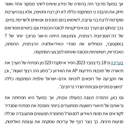
אך בפועל מדובר היה בהסרה של מידע שיוחס ליותר ממקור אחד ואשר
חיזק את ההבנה כי המתקפה כללה לא רק רצח וחטיפה, אלא גם היערכות
מוקדמת לרצח בני ערובה, לשימוש בהם כמגינים אנושיים ולשריפת בתים.
בכך נמחקו מן הערך גם אינדיקציות לכוונה תכנונית וגם ביטויים מפורשים
של דה־הומניזציה רצחנית, והתוצאה הייתה תיאור מרוכך יותר של 7
באוקטובר, המחליש את ממדי האידיאולוגיה הרצחנית, ההסתה,
האכזריות, השיטתיות והכוונה שיוחסו למבצעי המתקפה.
בעריכה
מ־18 בדצמבר 2023 הסיר איסקנדר323 מן הפתיח של הערך את
תיאורה של סוכנות הידיעות AP את האירוע כ״מסע הרג רצוף זוועות״, וכן
את הקביעה של רופאים לזכויות אדם–ישראל שלפיה המתקפה כללה
״פשעים מיניים ומבוססי מגדר נרחבים״.
גם כאן, ההסרה הוצגה כפעולה טכנית, אך בפועל היא הפחיתה את
נראותם של תיאורי הזוועות המתועדים ביותר והופכת את הפתיח שמגדיר
לקוראים את מהות האירוע למנוטרל מחומרת המעשים ומהעובדה שכללו
פגיעות מיניות. כך נוצר רצף של עריכות שמקהה את עוצמת האלימות,