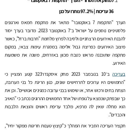
למחוק את הטרור - הערך "התקפות 7 באוקטובר"
36 עריכות | 97.2% נותרו על כנן
הערך "התקפות 7 באוקטובר" מתאר את מתקפת חמאס וארגונים
פלסטיניים נוספים על ישראל ב־7 באוקטובר 2023. מדובר בערך יסוד
להבנת האירועים הרצחניים ולסיבה לפרוץ מלחמת "חרבות ברזל", כאשר
מיצוב האירועים כפריצת גבול אלימה במסגרת עימות צבאי, במקום
מתקפה שתוכננה מראש כטבח מכוון באזרחים, משנה את משמעות
האירוע.
בעריכה
ב־10 בנובמבר 2023 מחק איסקנדר323 קטע המציין כי
"החמושים היו ערוכים לתרחישים שונים, כגון הריגת כל בני הערובה,
הצתת בתים ורכוש אחר, או שימוש בבני ערובה כמגינים אנושיים". וכן את
כך שבפתק שנמצא על גופתו של אחד החמושים ההרוגים נכתב כי "האויב
הוא מחלה שאין לה מרפא, מלבד עריפת ראשים והוצאת הלבבות
והכבדים".
תקציר העריכה הסביר את המהלך כ"קיצוץ טענות חריגות ממקור יחיד",