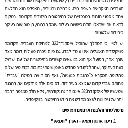
תהליכים כמו התפתחות כתב ייחודי, שימוש בדיאלקטים שונים והתגבשות
העברית המקראית כשפה חיה. מבחינה נרטיבית, האפקט הוא החלשת
אחד מסמני הזהות המרכזיים של ההיסטוריה היהודית הקדומה: במקום
לראות את ישראל ויהודה כישויות בעלות עומק תרבותי, הן מופיעות בעיקר
כיחידות שלטוניות.
יש לציין כי המהלך שהוביל איסקנדר323 למחיקת העברית הקדומה
מוויקיפדיה האנגלית אינו עומד לבדו. גם כיום ניכרת פעילות דומה מצד
עורך אחר, הפועל אף הוא בנושאים קשורים בהיסטוריה של עם ישראל
בעת העתיקה, שהחל להגדיר מחדש באופן שיטתי כתובות רבות מירושלים
מתקופת המקרא כ"כתובות כנעניות", ואף הסיר את המילה "עברית"
מחותם עברי קדום שנמצא בעיר דוד. דפוסים אלה מחזקים את ההבנה
שמעשיו של איסקנדר323 אינם חריגה נקודתית, אלא חלק ממגמה רחבה
יותר של ניסיונות לעצב מחדש את הידע ההיסטורי בוויקיפדיה.
נרמול טרור והלבנת ארגונים חמושים
ריכוך ארגון חמאס – הערך "חמאס"