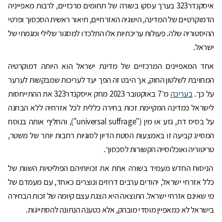
איסקנדר323 בערך עסקו בשורה של תחומים מרכזיים, לרבות מאפייניה
הדמוקרטיים של המדינה, הישגיה האזרחיים, תיאור ראשית הסכסוך ופרטי
ההיסטוריה שלה. פעולות עריכתיות אלו התלכדו למסגור שלילי ומגמתי של
ישראל.
אחד המאפיינים המרכזיים של מדינת ישראל הוא היותה דמוקרטיה
המחויבת לשלטון החוק, אך היבט זה הפך יעד לעריכות שמבקשות לערער
על כך.
בעריכה
מ־7 באוקטובר 2023 מחק איסקנדר323 את ההתייחסות
לישראל כמדינה המקיימת זכות בחירה כללית לכל אזרחיה ללא הבחנה
על בסיס דת, גזע או מין ("universal suffrage"), והחליף אותה בנוסח
המסייג קביעה זו באמצעות הסטת הדיון לסוגיות רחבות יותר של משטר,
טריטוריה ואוכלוסייה הקשורות לסכסוך.
הניסוח החדש מעמיד בשורה אחת את זכויותיהם הפוליטיות השוות של
כלל אזרחי ישראל, יהודים ערבים דרוזים ונוצרים כאחד, עם מעמדם של
מי שאינם אזרחי ישראל. התוצאה היא הצגת עצם קיומה של זכות הבחירה
בישראל לא כמאפיין מוסדי מובהק, אלא כטענה הנתונה להסתייגות.