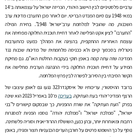
ערביים פלסטיניים לבין היישוב היהודי, הכריזה ישראל על עצמאותה ב־14
במאי 1948 עם סיום המנדט הבריטי. יום לאחר מכן התערבו מדינות ערב
השכנות, מה שהוביל למלחמת ערב־ישראל 1948". בחירת המילה
"התערבו" לציון אקט הפלישה לאחר דחיית תוכנית החלוקה מפחיתה את
עוצמת האחריות ההתקפית, בהציגה את המהלך כמעט כהתערבות
ניטרלית בסכסוך קיים ולא ככניסה מלחמתית של מדינות שכנות נגד
המדינה שזה עתה קמה באופן חוקי בעקבות החלטת האו"ם. גם מחיקת
המידע על דחיית תוכנית החלוקה בידי ההנהגה הערבית מחלישה את
הקשר הסיבתי בין הסירוב לפשרה לבין פרוץ המלחמה.
ברובד ההיסטורי, עריכותיו של איסקנדר323 נגעו גם לאופן עיצובו של
הרצף המדיני־יהודי בעת העתיקה.
בעריכה
מ־10 באפריל 2023 הוא שינה
בפרק "העת העתיקה" את שורת ההפניות, כך שבמקום קישורים ל"בני
ישראל", "ממלכת ישראל" ו"ממלכת יהודה" נוספו הפניות למסגרות
רחבות ומאוחרות יותר, ובהן כנען, השושלת ההרודיאנית וסוריה פלשתינה.
נוסף על כך הושמטו פרטים על חורבן הערים הכנעניות חצור ומגידו, באופן