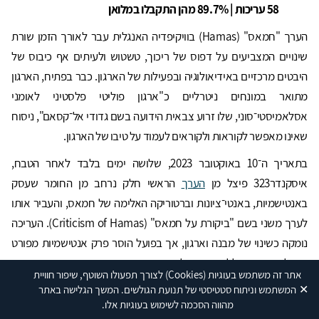
58 עריכות | 89.7% מהן התקבלו במלואן
הערך "חמאס" (Hamas) בוויקיפדיה האנגלית עבר לאורך הזמן שורת
שינויים המצביעים על דפוס של ריכוך, טשטוש ולעיתים אף כיבוס של
היבטים מרכזיים באידיאולוגיה ובפעילות של הארגון. כבר בפתיח, הארגון
מתואר במונחים ניטרליים כ"ארגון פוליטי פלסטיני לאומני
אסלאמיסטי־סוני, שלו זרוע צבאית הידועה בשם גדודי אל־קסאם", ניסוח
שאינו מאפשר לקוראות ולקוראים לעמוד על טיבו של הארגון.
בתאריך ה־10 באוקטובר 2023, שלושה ימים בלבד לאחר הטבח,
איסקנדר323 פיצל מן
הערך
הראשי חלק נרחב מן החומר שעסק
באנטישמיות, באנטי־ציונות וברטוריקה האלימה של חמאס, והעביר אותו
לערך משני בשם "ביקורת על חמאס" (Criticism of Hamas). העריכה
נומקה כשינוי של מבנה וארגון, אך בפועל הוסר פרק אנטישמיות מפורט
והוחלף בנוסח כללי המפנה לערך המשנה. באופן זה הוסרו מן הערך
אתר זה משתמש בעוגיות
(Cookies)
לצורך תפעולו השוטף, שיפור חוויית
הראשי קריאות מפורשות של הארגון להשמדת יהודים, לרבות ציטוטים של
✕
המשתמש וניתוח סטטיסטי של תנועת הגולשים. המשך הגלישה באתר
בכירי חמאס, התייחסויות ל"עלילות דם" אנטישמיות והתנגדות ללימודי
מהווה הסכמה לשימוש בעוגיות אלו.