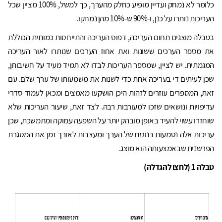
כלומר לא נמחק ועדיין מופיע כחלק מהערך, כך למשל, 100% מציין שכל
העריכות נותרו על כנן, ו-90% ש-10% מהן נמחקו.
בטבלה מוצגים תחום העריכה, דפוס העריכה והתייחסות כמותית הכוללת
את מספר הערכים ששונות ואת אחוז הערכים שנותרו לאור העריכה
המגמתית. יש לציין, שמספר העריכות לבדו לא תמיד מעיד על חשיבותן,
שכן לעיתים די בעריכה אחת כדי לשנות את משמעותו של ערך שלם. עם
זאת, המספרים עוזרים לזהות היכן הושקעו מאמצים ומכאן לעמוד סדרי
עדיפויות ונושאים שזכו למעורבות רבה. לצד זאת, שיעור העריכות שלא
שוחזרו עשוי להעיד באופן מובהק יותר על השפעה עמוקה ומתמשכת, שכן
עריכות אלה נטמעות בנוסח של הערך ומעצבות לאורך זמן את המסגרת
הפרשנית שבאמצעותה הוא מוצג.
טבלה 1 (לחצו להגדלה)