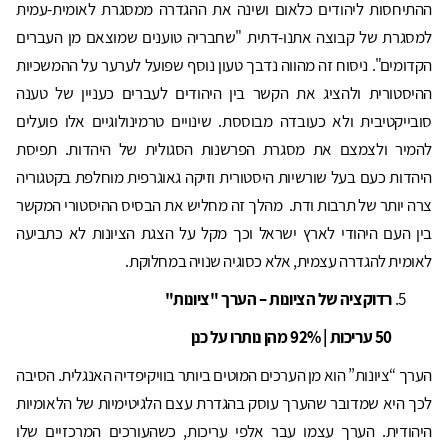
ההתיחסות ליהודים כלאום ושינה את ההגדרה ממסגרת לאומית-עמית
למסגרת של קבוצה אתנו-דתית "שחבריה טוענים שמוצאם מן העברים
הקדומים". ניסוח זה מהווה נדבך טעון נוסף שפועל לערער על ההמשכיות
ההיסטורית ולהציג את הקשר בין היהודים לעברים כעניין של טענה
סובייקטיבית ולא כעובדה מבוססת. שינויים טרמינולוגיים אלו פועלים
להמיר ולצמצם את מסגרת הפרשנות הסגולית של היהדות. תפיסת
היהדות כעם בעל שורשיות היסטורית וזיקה גאוגרפית מוחלפת בקטגוריה
צרה יותר של תרבות ודת. מהלך זה מחליש את הבסיס ההיסטורי המקשר
בין העם היהודי לארץ ישראל וכך מקל על הצגת הציונות לא כתביעה
לאומית להגדרה עצמית, אלא כסוגיה שנויה במחלוקת.
רדוקציה של הציונות – הערך "ציונות"
50 עריכות | 92% מהן נותרו על כנן
הערך “ציונות” הוא מן הערכים המוטים ביותר בוויקיפדיה האנגלית. הסיבה
לכך היא שמדובר שהערך עוסק בהגדרת עצם הלגיטימיות של הלאומיות
היהודית. הערך עצמו עבר אלפי עריכות, כשהעורכים המרכזיים שלו