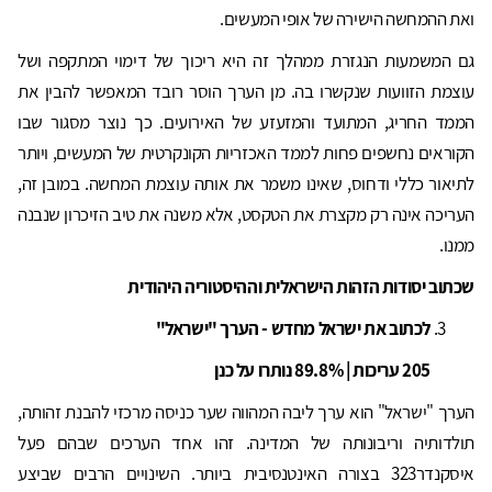
ואת ההמחשה הישירה של אופי המעשים.
גם המשמעות הנגזרת ממהלך זה היא ריכוך של דימוי המתקפה ושל
עוצמת הזוועות שנקשרו בה. מן הערך הוסר רובד המאפשר להבין את
הממד החריג, המתועד והמזעזע של האירועים. כך נוצר מסגור שבו
הקוראים נחשפים פחות לממד האכזריות הקונקרטית של המעשים, ויותר
לתיאור כללי ודחוס, שאינו משמר את אותה עוצמת המחשה. במובן זה,
העריכה אינה רק מקצרת את הטקסט, אלא משנה את טיב הזיכרון שנבנה
ממנו.
שכתוב יסודות הזהות הישראלית וההיסטוריה היהודית
לכתוב את ישראל מחדש - הערך "ישראל"
205 עריכות | 89.8% נותרו על כנן
הערך "ישראל" הוא ערך ליבה המהווה שער כניסה מרכזי להבנת זהותה,
תולדותיה וריבונותה של המדינה. זהו אחד הערכים שבהם פעל
איסקנדר323 בצורה האינטנסיבית ביותר. השינויים הרבים שביצע