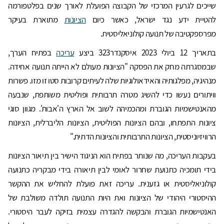
שייכים לגרעין המרכזי של הקבוצה הפועלת לאורך שנים בפלטפורמה
להטיית ידע נגד ישראל, כאשר כיום
הציונות
מתוארת בעיקר
מפרספקטיבה של תנועה קולוניאליסטית.
בתאריך 12 ביולי 2023 איסקנדר323 ביצע
עריכה
בפתיח הערך,
שבמסגרתה מחק את הפסקה "הציונות מעולם לא הייתה תנועה אחידה.
מנהיגיה, מפלגותיה והאידאולוגיות שלה לעיתים קרובות סטו זו מזו. פשרות
וויתורים נעשו כדי להשיג מטרה תרבותית ופוליטית משותפת, שנבעה
מהאנטישמיות הגוברת ומהכמיהה לשוב אל הארץ ה'אבות'. מגוון סוגי
ציונות התפתחו, ובהם הציונות הפוליטית, הציונות הליברלית, הציונות
הרוויזיוניסטית, הציונות התרבותית והציונות הדתית."
בעקבות העריכה, מה שנותר בפתיח הוא הניגוד הישיר בין תיאור הציונות
בידי תומכיה כתנועת שחרור לאומי לבין תיאורה בידי מבקריה כתנועה
קולוניאליסטית או גזענית. עריכה זאת פועלת להחליש את ההקשר
ההיסטורי היהודי של הציונות ואת היות התנועה תולדה משולבת של
האנטישמיות הגוברת והבקשה להגדרה עצמית בזיקה לעבר היסטורי.