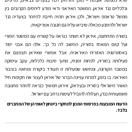
שלא כממשל אובמה – מוכן להרחיק לכת בצעדים צבאיים, מדיניים
וכלכליים נגד איראן. המשטר האיראני ודאי מודע ליחסים הקרובים בין
ממשל טראמפ וישראל, ולכן איראן תהיה חייבת להיזהר בצעדיה נגד
ישראל ולהימנע מכאלה שיביאו עליה גם תגובה אמריקאית.
בשורה התחתונה, איראן לא תוותר כנראה על קשריה עם המשטר הסורי
ועל קיום המאחז בסוריה, החשוב לה כל כך. אלה הם אבני יסוד
באסטרטגיה האזורית האיראנית. אבל אפשרי שאיראן תצמצם את
פעילותה בסוריה, לפחות זמנית, מתוך סיבות כלכליות, עקב עיסוקה
במשבר הקורונה, ומחשש שפעילות זו תעודד ביקורת ומחאה בציבור
האיראני. בו בזמן, למרות עניינה הברור של איראן לעצור את תקיפות חיל
האוויר הישראלי בסוריה ובעיראק, איראן תמשיך כנראה להזהר מתגובה
משמעותית נגדן, העלולה להוביל לעימות נרחב עם ישראל.
הדעות המובעות בפרסומי המכון למחקרי ביטחון לאומי הן של המחברים
בלבד.