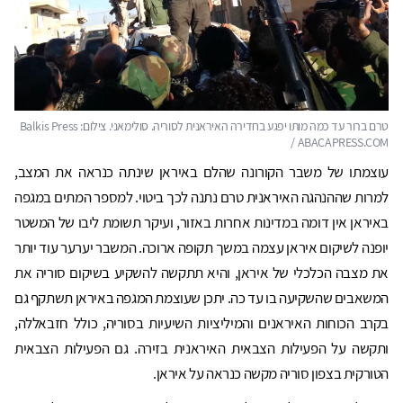
טרם ברור עד כמה מותו יפגע בחדירה האיראנית לסוריה. סולימאני. צילום: Balkis Press
/ ABACAPRESS.COM
עוצמתו של משבר הקורונה שהלם באיראן שינתה כנראה את המצב,
למרות שההנהגה האיראנית טרם נתנה לכך ביטוי. למספר המתים במגפה
באיראן אין דומה במדינות אחרות באזור, ועיקר תשומת ליבו של המשטר
יופנה לשיקום איראן עצמה במשך תקופה ארוכה. המשבר יערער עוד יותר
את מצבה הכלכלי של איראן, והיא תתקשה להשקיע בשיקום סוריה את
המשאבים שהשקיעה בו עד כה. יתכן שעוצמת המגפה באיראן תשתקף גם
בקרב הכוחות האיראנים והמיליציות השיעיות בסוריה, כולל חזבאללה,
ותקשה על הפעילות הצבאית האיראנית בזירה. גם הפעילות הצבאית
הטורקית בצפון סוריה מקשה כנראה על איראן.