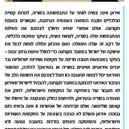
איראן אינה צפויה לוותר על התבססותה בסוריה, למרות קשייה
הכלכליים וסכנת המחאה העממית הנרחבת, הקשורים במגפת
הקורונה. אולם אפשרי שהיא תיאלץ לצמצם את פעילות
ההתבססות שלה בסוריה, לפחות זמנית, בעיקר מסיבות כלכליות.
על רקע זה עולה השאלה: האם טהראן עלולה לנסות לנצל את
עיסוקה של ישראל במשבר הקורונה כדי לחולל עימות נרחב עמה –
בעיקר באמצעות תגובה חריפה על תקיפות אוויריות ישראליות נגד
יעדים איראניים ושיעיים בסוריה או בעיראק? להלכה, המשטר
האיראני יכול לצפות שתגובה כזו תוכל לצמצם את תשומת הלב של
הציבור האיראני למצוקה במשבר הקורונה, להבהיר לישראל שאיראן
לא תעבור עוד בשתיקה על התקיפות הישראליות, לחזק את
מעמדה בסוריה ובעיראק, ולהיתפס כחלק מהנקמה על חיסולו של
קאסם סולימאני. אולם סבירותה של אפשרות זו אינה נראית כיום
גבוהה: איראן מעולם לא הגיבה בעוצמה על התקיפות האוויריות
הישראליות, והסתפקה פעמים בודדות בתגובה צנועה ולא