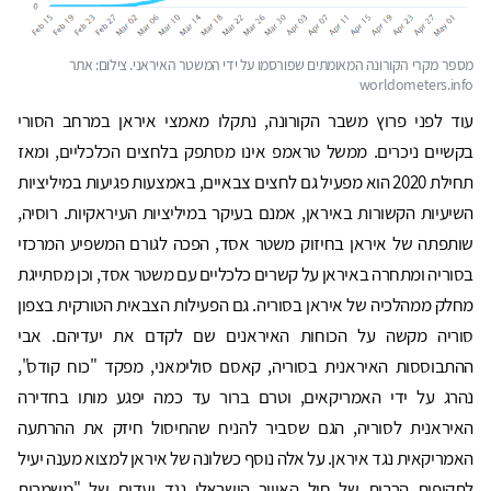
מספר מקרי הקורונה המאומתים שפורסמו על ידי המשטר האיראני. צילום: אתר
worldometers.info
עוד לפני פרוץ משבר הקורונה, נתקלו מאמצי איראן במרחב הסורי
בקשיים ניכרים. ממשל טראמפ אינו מסתפק בלחצים הכלכליים, ומאז
תחילת 2020 הוא מפעיל גם לחצים צבאיים, באמצעות פגיעות במיליציות
השיעיות הקשורות באיראן, אמנם בעיקר במיליציות העיראקיות. רוסיה,
שותפתה של איראן בחיזוק משטר אסד, הפכה לגורם המשפיע המרכזי
בסוריה ומתחרה באיראן על קשרים כלכליים עם משטר אסד, וכן מסתייגת
מחלק ממהלכיה של איראן בסוריה. גם הפעילות הצבאית הטורקית בצפון
סוריה מקשה על הכוחות האיראנים שם לקדם את יעדיהם. אבי
ההתבוססות האיראנית בסוריה, קאסם סולימאני, מפקד "כוח קודס",
נהרג על ידי האמריקאים, וטרם ברור עד כמה יפגע מותו בחדירה
האיראנית לסוריה, הגם שסביר להניח שהחיסול חיזק את ההרתעה
האמריקאית נגד איראן. על אלה נוסף כשלונה של איראן למצוא מענה יעיל
לתקיפות הרבות של חיל האוויר הישראלי נגד יעדים של "משמרות