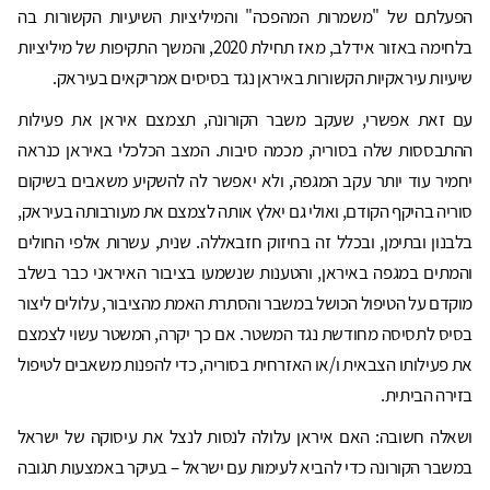
הפעלתם של "משמרות המהפכה" והמיליציות השיעיות הקשורות בה
בלחימה באזור אידלב, מאז תחילת 2020, והמשך התקיפות של מיליציות
שיעיות עיראקיות הקשורות באיראן נגד בסיסים אמריקאים בעיראק.
עם זאת אפשרי, שעקב משבר הקורונה, תצמצם איראן את פעילות
ההתבססות שלה בסוריה, מכמה סיבות. המצב הכלכלי באיראן כנראה
יחמיר עוד יותר עקב המגפה, ולא יאפשר לה להשקיע משאבים בשיקום
סוריה בהיקף הקודם, ואולי גם יאלץ אותה לצמצם את מעורבותה בעיראק,
בלבנון ובתימן, ובכלל זה בחיזוק חזבאללה. שנית, עשרות אלפי החולים
והמתים במגפה באיראן, והטענות שנשמעו בציבור האיראני כבר בשלב
מוקדם על הטיפול הכושל במשבר והסתרת האמת מהציבור, עלולים ליצור
בסיס לתסיסה מחודשת נגד המשטר. אם כך יקרה, המשטר עשוי לצמצם
את פעילותו הצבאית ו/או האזרחית בסוריה, כדי להפנות משאבים לטיפול
בזירה הביתית.
ושאלה חשובה: האם איראן עלולה לנסות לנצל את עיסוקה של ישראל
במשבר הקורונה כדי להביא לעימות עם ישראל – בעיקר באמצעות תגובה