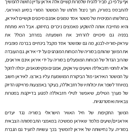
אף על פי כן, סביר להניח שלמרות קשיים אלה איראן עדיין נחושה להמשיך
להתבסס בסוריה, תוך ניצול תלותו של המשטר הסורי בסיוע האיראני.
בחולשתו הפנימית של משטר אסד טמונים אמנם סיכונים וקשיים לאיראן,
והיא מחייבת אותה להשקיע מאמצים ניכרים בחיזוקו. אבל היא פותחת
בפניה גם סיכויים להרחיב את השפעתה במרחב הכולל את
עיראק-סוריה-לבנון, מה גם שמשטר אסד מקבל בינתיים בברכה פומבית
את המשך שהותם בסוריה של הכוחות המונהגים על ידי איראן. גם העובדה
שהרוב הגדול של הכוחות המופעלים בסוריה על ידי איראן אינם איראנים,
אלא לוחמי חזבאללה ושיעים עיראקים, אפגנים ופקיסטאנים, יכולה להקל
על המשטר האיראני מול הביקורת המושמעת עליו בארצו. לאיראן חשוב
במיוחד לשפר את יכולותיו של חזבאללה, בעיקר באמצעות פרוייקט הדיוק
של מערך הטילים, שיאפשר לטילי חזבאללה לפגוע בדייקנות במטרות
צבאיות ואסטרטגיות.
המשך התקיפות של חיל האוויר הישראלי בסוריה נגד יעדים
איראניים/שיעים מלמד שאיראן ממשיכה במאמצי התבססותה הצבאית
בסוריה. על נחישותה של איראן להמשיך בכך עשויות להעיד גם הגברת