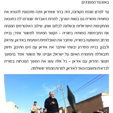
באש נגד המפגינים.
עד לפרוץ מגפת הקורונה, היה ברור שאיראן אינה מתכוונת להוציא את
כוחותיה מסוריה גם בטווח הארוך, למרות האבדות שנגרמו לה כתוצאה
מהתקיפות הישראליות וכשלונה לבלום אותן. שילוב האינטרסים המנחה
את התבססות כוחותיה בסוריה – הקשר המיוחד למשטר אסד; בניית
מרחב ההשפעה בסוריה, שיחבר את האוכלוסיות השיעיות באיראן, עיראק
ולבנון; בניית מסדרון יבשתי שיחבר את איראן עם הים התיכון; חיזוק
חזבאללה והחמרת האיום על ישראל; ועניינו של משטר אסד בהמשך
הקשר ההדוק עם איראן – כל אלה עשו את המשך הנוכחות בסוריה
לכדאית וחשובה מאד לאיראן, למרות המחיר ששילמה.