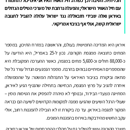
תכליתית. הסיבה לכך כפולה: חיל האוויר האיראני אינו יכול להתמודד
עם חיל האוויר הישראלי; והפעלה נרחבת של מערכי הטילים הגדולים
באיראן ואלה שבידי חזבאללה נגד ישראל עלולה להוביל לתגובה
ישראלית קשה, אולי אף בגיבוי אמריקאי.
איראן היא המדינה החמישית בעולם, והראשונה במזרח התיכון, במספר
המתים כתוצאה ממגפת הקורונה. נכון ל-25 באפריל, היא הודיעה על
כ-88,000 חולים וכ-5,600 מתים במגפה, כאשר ההערכה המקובלת היא
שהמספרים האמיתיים גבוהים בהרבה. מספר הנפגעים הגדול עורר גל של
מחאה וביקורת בציבור האיראני על התנהלות המשטר: על שהממשלה
איחרה להגיב על פרוץ המגפה, הכחישה בתחילה שהנגיף הגיע לאיראן,
הסתייגה מצעדי הבידוד, ובנוסף לא מיהרה להפסיק את הטיסות מסין –
שעולי הרגל השיעים שהגיעו ממנה למקומות הקדושים לשיעה הם כנראה
המקור למגפה באיראן. עד כה ביקורת זו לא הובילה להפגנות רחוב, אולי
עקב החשש מהידבקות בווירוס בהפגנות המונים.
משבר הקורונה עשוי להשליך גם על מהלכי ההתבססות של איראן בסוריה,