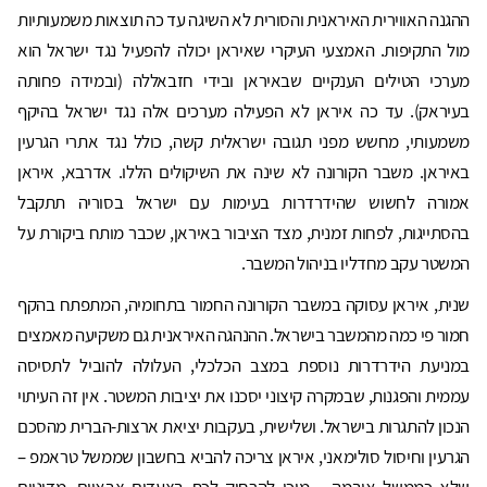
ההגנה האווירית האיראנית והסורית לא השיגה עד כה תוצאות משמעותיות
מול התקיפות. האמצעי העיקרי שאיראן יכולה להפעיל נגד ישראל הוא
מערכי הטילים הענקיים שבאיראן ובידי חזבאללה (ובמידה פחותה
בעיראק). עד כה איראן לא הפעילה מערכים אלה נגד ישראל בהיקף
משמעותי, מחשש מפני תגובה ישראלית קשה, כולל נגד אתרי הגרעין
באיראן. משבר הקורונה לא שינה את השיקולים הללו. אדרבא, איראן
אמורה לחשוש שהידרדרות בעימות עם ישראל בסוריה תתקבל
בהסתייגות, לפחות זמנית, מצד הציבור באיראן, שכבר מותח ביקורת על
המשטר עקב מחדליו בניהול המשבר.
שנית, איראן עסוקה במשבר הקורונה החמור בתחומיה, המתפתח בהקף
חמור פי כמה מהמשבר בישראל. ההנהגה האיראנית גם משקיעה מאמצים
במניעת הידרדרות נוספת במצב הכלכלי, העלולה להוביל לתסיסה
עממית והפגנות, שבמקרה קיצוני יסכנו את יציבות המשטר. אין זה העיתוי
הנכון להתגרות בישראל. ושלישית, בעקבות יציאת ארצות-הברית מהסכם
הגרעין וחיסול סולימאני, איראן צריכה להביא בחשבון שממשל טראמפ –