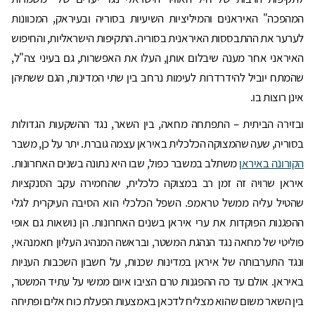
המהפכה" האיראנים והמיליציות השיעיות בסוריה ובעיראק, המכוונות
לערער את ההתבססות האיראנית בסוריה. התקיפות הישראליות, והחיפוש
האיראני אחר מענה שיבלום אותן, העלו את האפשרות, גם בעיני צה"ל,
שהמתח יוביל להידרדרות לעימות נרחב בין שתי המדינות, הגם ששתיהן
אינן רוצות בו.
ובזירה הביתית – התפתחה מחאה, בין השאר, נגד ההשקעות הגדולות
בסוריה, שעה שהמצוקה הכלכלית באיראן עצמה גוברת. יתר על כן, משבר
הקורונה באיראן
משתלב במשבר כפול, שבו היא נתונה בשנים האחרונות.
איראן שרויה זה זמן רב במצוקה כלכלית, שהחמירה עקב הסנקציות
שהטיל עליה ממשל טראמפ. השפל הכלכלי הוא הסיבה העיקרית לגלי
ההפגנות הפוקדות את ערי איראן בשנים האחרונות. הן נושאות גם אופי
פוליטי של מחאה נגד הנהגת המשטר, ובראשה המנהיג העליון חאמנהאי,
ונגד התערבותה של איראן במדינות שכנות, על חשבון השכבות העניות
באיראן. אולם עד כה ההפגנות טרם הציבו איום ממשי על עתיד המשטר,
בין השאר משום שהוא מצליח לדכאן באמצעות הפעלת כוח אלים ופתיחה