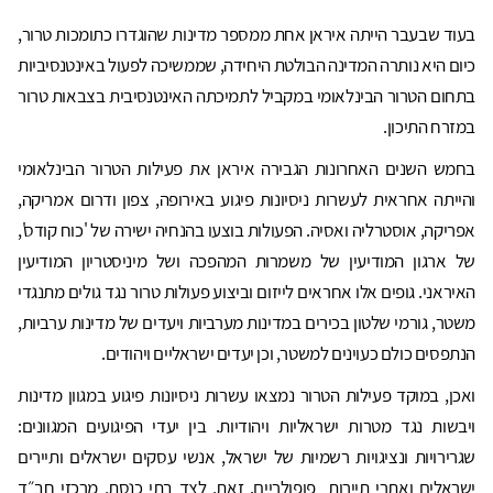
בעוד שבעבר הייתה איראן אחת ממספר מדינות שהוגדרו כתומכות טרור,
כיום היא נותרה המדינה הבולטת היחידה, שממשיכה לפעול באינטנסיביות
בתחום הטרור הבינלאומי במקביל לתמיכתה האינטנסיבית בצבאות טרור
במזרח התיכון.
בחמש השנים האחרונות הגבירה איראן את פעילות הטרור הבינלאומי
והייתה אחראית לעשרות ניסיונות פיגוע באירופה, צפון ודרום אמריקה,
אפריקה, אוסטרליה ואסיה. הפעולות בוצעו בהנחיה ישירה של 'כוח קודס',
של ארגון המודיעין של משמרות המהפכה ושל מיניסטריון המודיעין
האיראני. גופים אלו אחראים לייזום וביצוע פעולות טרור נגד גולים מתנגדי
משטר, גורמי שלטון בכירים במדינות מערביות ויעדים של מדינות ערביות,
הנתפסים כולם כעוינים למשטר, וכן יעדים ישראליים ויהודים.
ואכן, במוקד פעילות הטרור נמצאו עשרות ניסיונות פיגוע במגוון מדינות
ויבשות נגד מטרות ישראליות ויהודיות. בין יעדי הפיגועים המגוונים:
שגרירויות ונציגויות רשמיות של ישראל, אנשי עסקים ישראלים ותיירים
ישראלים ואתרי תיירות פופולריים. זאת, לצד בתי כנסת, מרכזי חב״ד