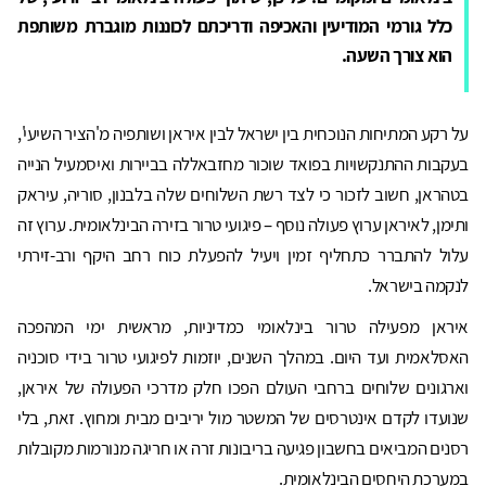
כלל גורמי המודיעין והאכיפה ודריכתם לכוננות מוגברת משותפת
הוא צורך השעה.
על רקע המתיחות הנוכחית בין ישראל לבין איראן ושותפיה מ'הציר השיעי',
בעקבות ההתנקשויות בפואד שוכור מחזבאללה בביירות ואיסמעיל הנייה
בטהראן, חשוב לזכור כי לצד רשת השלוחים שלה בלבנון, סוריה, עיראק
ותימן, לאיראן ערוץ פעולה נוסף – פיגועי טרור בזירה הבינלאומית. ערוץ זה
עלול להתברר כתחליף זמין ויעיל להפעלת כוח רחב היקף ורב-זירתי
לנקמה בישראל.
איראן מפעילה טרור בינלאומי כמדיניות, מראשית ימי המהפכה
האסלאמית ועד היום. במהלך השנים, יוזמות לפיגועי טרור בידי סוכניה
וארגונים שלוחים ברחבי העולם הפכו חלק מדרכי הפעולה של איראן,
שנועדו לקדם אינטרסים של המשטר מול יריבים מבית ומחוץ. זאת, בלי
רסנים המביאים בחשבון פגיעה בריבונות זרה או חריגה מנורמות מקובלות
במערכת היחסים הבינלאומית.