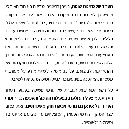
הטרור של מדינות שונות
, ביניהן בריטניה ומדינות האיחוד האירופי,
ולסייע כך לארצות הברית ולקנדה, שכבר עשו זאת. על כוח קודס
כבר מוטלות סנקציות נרחבות, ובכל זאת, להכנסתו לרשימת ארגוני
הטרור יהיו השלכות מעשיות: החברוּת והתמיכה בו ייחשבו עבירה
פלילית, ולכן אפשר שתצטמצם התמיכה בו, לפחות בגלוי, והוא
יתקשה לפעול. שנית, הכללת הארגון ברשימה תרחיב את
האמצעים והסמכויות העומדים לרשות גורמי האכיפה והביטחון,
אלה האמורים לסייע בסיכול פיגועים כבר בשלבים מוקדמים של
ההתארגנות לביצועם. על כן, מומלץ לשתף מידע על מעורבות
משמרות המהפכה בפיגועים כדי לגייס תמיכה משפטית למאבק.
על רקע המעורבות הגוברת של גורמי פשיעה בפיגועי הטרור
האיראני, מוצע
לידע ולערב בפעילות הסיכול והאכיפה נגד יוזמות
הטרור של איראן גם גורמי אכיפת חוק משטרתיים.
זאת, כמובן
לצד המשך שיתופי הפעולה, המוצלחים עד כה, עם ארגוני ביון
וסיכול בינלאומיים.