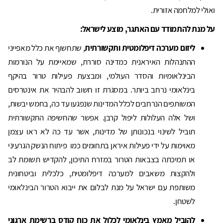
ואולי למלחמה אזורית.
על מנת להתמודד עם האתגר, מוצע לישראל:
ליזום מערכה דיפלומטית ותקשורתית
, שתחשוף את כלל מאפייני
ההתנהלות האיראנית כמדינה סוררת, שמאיימת על הנורמות
הבינלאומיות והסדר העולמי, ומבצעת פעילות טרור בהיקף
בינלאומי נרחב ביותר. במסגרת זו חשוב להבהיר את אינטרסים
המשותפים הנרחבים לכלל המדינות שנפגעו עד כה, בחמש יבשות,
ושל אלה העלולות ליפול קרבן. אפשר שהחשיפה התקשורתית
תוביל לשינוי בנכונותן של מדינות, אשר עד כה לא ראו עצמן
מאוימות על ידי פעילות איראן בתחומים כמו פיתוח הנשק הגרעיני
או תמיכתה בצבאות הטרור במזרח התיכון, להקדיש תשומת לב
ולהקצות משאבים למערכה דיפלומטית, כלכלית וביטחונית
משותפת עם ישראל על מנת לבלום את ייבוא הטרור הבינלאומי
לשטחן.
להוביל מאמץ בינלאומי לכלול את כוח קודס ברשימת ארגוני