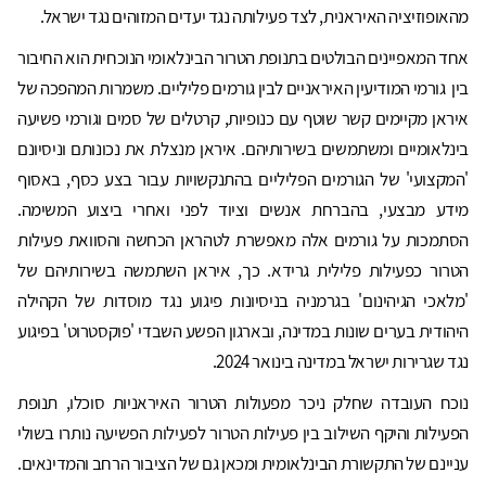
מהאופוזיציה האיראנית, לצד פעילותה נגד יעדים המזוהים נגד ישראל.
אחד המאפיינים הבולטים בתנופת הטרור הבינלאומי הנוכחית הוא החיבור
בין גורמי המודיעין האיראניים לבין גורמים פליליים. משמרות המהפכה של
איראן מקיימים קשר שוטף עם כנופיות, קרטלים של סמים וגורמי פשיעה
בינלאומיים ומשתמשים בשירותיהם. איראן מנצלת את נכונותם וניסיונם
'המקצועי' של הגורמים הפליליים בהתנקשויות עבור בצע כסף, באסוף
מידע מבצעי, בהברחת אנשים וציוד לפני ואחרי ביצוע המשימה.
הסתמכות על גורמים אלה מאפשרת לטהראן הכחשה והסוואת פעילות
הטרור כפעילות פלילית גרידא. כך, איראן השתמשה בשירותיהם של
'מלאכי הגיהינום' בגרמניה בניסיונות פיגוע נגד מוסדות של הקהילה
היהודית בערים שונות במדינה, ובארגון הפשע השבדי 'פוקסטרוט' בפיגוע
נגד שגרירות ישראל במדינה בינואר 2024.
נוכח העובדה שחלק ניכר מפעולות הטרור האיראניות סוכלו, תנופת
הפעילות והיקף השילוב בין פעילות הטרור לפעילות הפשיעה נותרו בשולי
עניינם של התקשורת הבינלאומית ומכאן גם של הציבור הרחב והמדינאים.