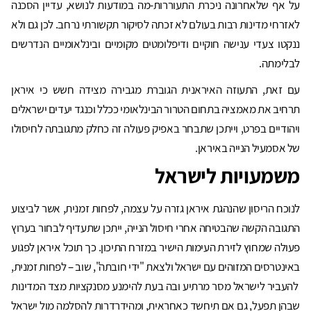
על אף שלאחרונה ניכרת התעוררות-מה במודעות לנושא, עדיין הסכנה
לאזרחי מדינות רבות בעולם לא זכתה לסיקור תקשורתי נרחב. לכן גם ולא
ננקטו צעדי ענישה חוקיים ודיפלומטים מקומיים ובינלאומיים הנדרשים
לבלימתה.
עם זאת, התעוזה האיראנית הגוברת מגבירה מצידה חשש כי איראן
תרחיב את מאמציה בתחום הטרור הבינלאומי ככלל וכנגד יעדים ישראלים
ויהודיים בפרט, וייתכן שתבחר באפיק פעולה זה כחלק מתגובתה לחיסולו
של אסמעיל הנייה באיראן.
משמעויות לישראל
לנוכח הריסון שהנהגת איראן גזרה על עצמה, לפחות זמנית, אשר לביצוע
התגובה הקשה שהבטיחה אחרי חיסול הנייה, ייתכן שתעדיף לבחור בערוץ
פעולה שמחוץ לזירת העימות הישיר במזרח התיכון. כך תוכל איראן לפגוע
באינטרסים המזוהים עם ישראל ולצאת "ידי חובתה", שוב – לפחות זמנית,
להעביר לישראל מסר מרתיע ובה בעת להימנע מסנקציות מצד המדינות
שבהן תפעל, גם אם תיחשד כאחראית, ומהידרדרות להסלמה מול ישראל