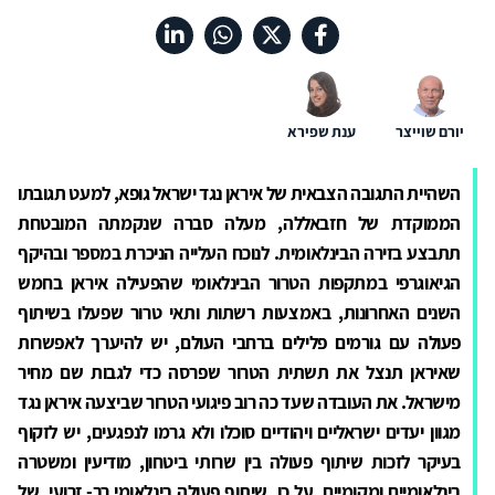
יורם שוייצר
ענת שפירא
השהיית התגובה הצבאית של איראן נגד ישראל גופא, למעט תגובתו
הממוקדת של חזבאללה, מעלה סברה שנקמתה המובטחת
תתבצע בזירה הבינלאומית. לנוכח העלייה הניכרת במספר ובהיקף
הגיאוגרפי במתקפות הטרור הבינלאומי שהפעילה איראן בחמש
השנים האחרונות, באמצעות רשתות ותאי טרור שפעלו בשיתוף
פעולה עם גורמים פלילים ברחבי העולם, יש להיערך לאפשרות
שאיראן תנצל את תשתית הטרור שפרסה כדי לגבות שם מחיר
מישראל. את העובדה שעד כה רוב פיגועי הטרור שביצעה איראן נגד
מגוון יעדים ישראליים ויהודיים סוכלו ולא גרמו לנפגעים, יש לזקוף
בעיקר לזכות שיתוף פעולה בין שרותי ביטחון, מודיעין ומשטרה
בינלאומיים ומקומיים. על כן, שיתוף פעולה בינלאומי רב- זרועי, של