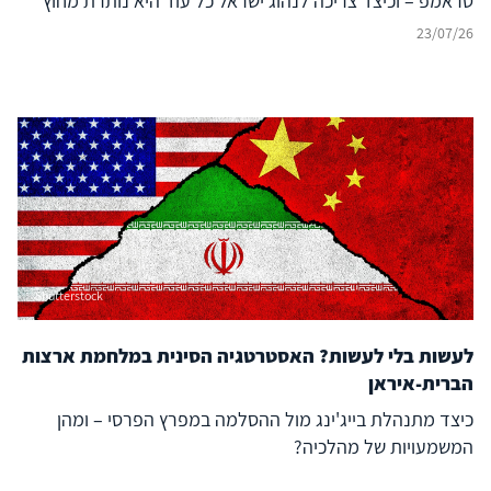
טראמפ – וכיצד צריכה לנהוג ישראל כל עוד היא נותרת מחוץ
לעימות?
23/07/26
Shutterstock
לעשות בלי לעשות? האסטרטגיה הסינית במלחמת ארצות
הברית-איראן
כיצד מתנהלת בייג'ינג מול ההסלמה במפרץ הפרסי – ומהן
המשמעויות של מהלכיה?