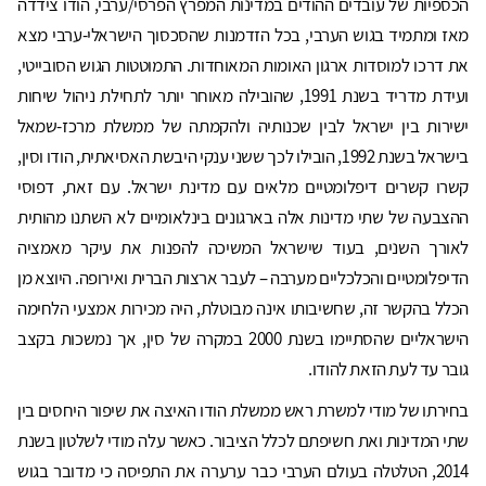
הכספיות של עובדים ההודים במדינות המפרץ הפרסי/ערבי, הודו צידדה
מאז ומתמיד בגוש הערבי, בכל הזדמנות שהסכסוך הישראלי-ערבי מצא
את דרכו למוסדות ארגון האומות המאוחדות. התמוטטות הגוש הסובייטי,
ועידת מדריד בשנת 1991, שהובילה מאוחר יותר לתחילת ניהול שיחות
ישירות בין ישראל לבין שכנותיה ולהקמתה של ממשלת מרכז-שמאל
בישראל בשנת 1992, הובילו לכך ששני ענקי היבשת האסיאתית, הודו וסין,
קשרו קשרים דיפלומטיים מלאים עם מדינת ישראל. עם זאת, דפוסי
ההצבעה של שתי מדינות אלה בארגונים בינלאומיים לא השתנו מהותית
לאורך השנים, בעוד שישראל המשיכה להפנות את עיקר מאמציה
הדיפלומטיים והכלכליים מערבה – לעבר ארצות הברית ואירופה. היוצא מן
הכלל בהקשר זה, שחשיבותו אינה מבוטלת, היה מכירות אמצעי הלחימה
הישראליים שהסתיימו בשנת 2000 במקרה של סין, אך נמשכות בקצב
גובר עד לעת הזאת להודו.
בחירתו של מודי למשרת ראש ממשלת הודו האיצה את שיפור היחסים בין
שתי המדינות ואת חשיפתם לכלל הציבור. כאשר עלה מודי לשלטון בשנת
2014, הטלטלה בעולם הערבי כבר ערערה את התפיסה כי מדובר בגוש