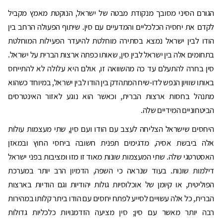
הגורם הסיני מסובך מנקודת מבטה של ישראל, הנוקטת מאמץ מקביל
לקדם את יחסיה הכלכליים והמדעיים עם סין. שיתוף הפעולה הרחב בין
הודו לבין ישראל נמצא בסתירה מוחלטת להיעדר הפעילות המוחלטת
בתחומים אלה בין ישראל לבין סין, שאותו כפתה ארצות הברית על ישראל.
סין בחרה להתעלם עד כה מהשוואה זו, אולם היא עלולה לא להתייחס
באותו שוויון הנפש לדו-שיח המתהדק בין הודו לבין ישראל, במיוחד כשהוא
מתנהל בחסות ארצות הברית, וכאשר הוא נוגע לאזור האינטרסים
הביטחוניים המידיים שלה.
היחסים שישראל הצליחה לעצב עם הודו ועם סין, שתי מעצמות עולות
אלה ביבשת אסיה, מדגימים תפנית חשובה ביחסי החוץ ובמאזן
האסטרטגי שלה. שתי המעצמות שונות מאוד זו מזו ומציבות בפני ישראל
דילמות שונות. בעוד שנראה כי השפה, הדמיון הרב יותר במערכת
הפוליטית, או קיומן של אוכלוסיות גולות יהודיות וגם הודיות בארצות
הברית, כל אלה עשויים לסייע לפתח יחסים עם הודו ביתר קלותו במהירות
רבה יותר מאשר עם סין; סין מציעה הזדמנויות כלכליות גדולות