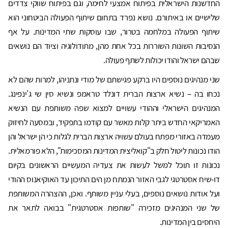
החדשנות הישראלית בפיתוח אמצעי לחימה, וגם בפיתוח שווקי צדדים
שלישיים או באיתורם. נושא נפרד בתחום שיתוף הפעולה הביטחוני הוא
שיתוף הפעולה במלחמה בטרור, שבו עוסקות שתי המדינות. על אף
הנסיבות השונות השוררות בכל אחת מהן, מתודולוגיה וציוד הם נושאים
שבהם ישראל והודו יכולות לשתף פעולה.
שני מנהיגים נוספים היו ברקע פגישתם של מודי ונתניהו, למרות שהם לא
נכחו בה – נשיא ארצות הברית דונלד טראמפ ונשיא סין שי ג'ינפינג.
המנהיגים הישראלי וההודי עשויים למצוא שפה משותפת עם הנשיא
האמריקאי החדש ביתר קלות מאשר עם קודמו בתפקיד, ובמסעה לחיזוק
מעמדה באזורי מפתח בעולם עשויה ארצות הברית לגלות כי הן ישראל והן
הודו נכונות ליטול חלק ב"קואליצית המדינות המסכימות", הלא פורמאלית.
נכונות זו תוכל למשל לעשות את צעדיה המעשיים הראשונים בקיום
דו-שיח אסטרטגי לגבי האזור הנמתח מן הים התיכון עד האוקיאנוס ההודי
ועל אודות נושאים נוספים, בעלי עניין משותף. ואכן, ההצהרה המשותפת
של שני המנהיגים מזכירה "שותפות אסטרטגית" בבואה לתאר את
היחסים בין המדינות.