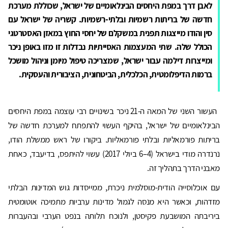
לאבן דרך במפת היחסים הבינלאומיים של ישראל, שכוללת מערכת
חדשה של בריתות רשמיות ובלתי-רשמיות. קשריה של ישראל עם
סין והודו מייצגות תפנית במשקלם של יחסי החוץ במאזן האסטרטגי
הכולל שלה. שתי המעצמות האסייתיות נבדלות זו מזו באופן ניכר
ומייצרות דילמה עבור ישראל, שמצריכה טיפול מיומן וניהול מושכל
ברמות הדיפלומטית, הכלכלית, הביטחונית, הציבורית והעסקית.
העשור השני של המאה ה-21 ניכר בשינויים רבי עוצמה במפת היחסים
הבינלאומיים של ישראל, בהיקף העשוי להתפתח למערכת חדשה של
בריתות פורמאליות ובלתי פורמאליות. ביקורו של ראש ממשלת הודו,
נרנדרה מודי בישראל (4–6 ביולי 2017) עשוי להיתפס, בדיעבד, כאחת
מאבני הדרך בתהליך זה.
עם אוכלוסייה הודית-מוסלמית ניכרת, ממייסדות גוש המדינות הבלתי
מזדהות, וכאשר היא מנסה לגמול מדינות ערביות מתמיכה אוטומטית
ביריבתה המושבעת פקיסטן, ולנוכח תלותה בנפט הערבי ובהעברות