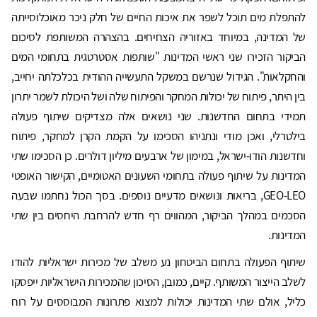
להתפלת מים תוכל לשפר את איכות החיים של חלק ניכר מאוכלוסייתה
של המדינה, במיוחד באזוריה הצחיחים. בהצהרה המשותפת לסיכום
הביקור הזכירו שני ראשי המדינות "שותפות אסטרטגית בתחומי המים
והחקלאות". הגידול שנרשם במשקל התעשייה ההודית בכלכלתה יחייב,
בין היתר, פיתוח של יכולות המחקר והפיתוח שלה ושל היכולת לשמר יתרון
תמידי בתחום החדשנות. שני נושאים אלה מצדיקים שיתוף פעולה
בילטרלי, ואכן מודי ונתניהו הסכימו על הקמת הקרן למחקר, פיתוח
וחדשנות הודו-ישראל, במימון של ארבעים מיליון דולרים. כן הסכימו שתי
המדינות על שיתוף פעולה בתחומי השעונים האטומיים, הקישור האופטי
GEO-LEO, בריאות ונושאים מדעיים נוספים. בסך הכול נחתמו שבעה
הסכמים במהלך הביקור, המהווים רף חדש להרחבת היחסים בין שתי
המדינות.
שיתוף הפעולה בתחום הביטחון נע משלב של מכירות ישראליות להודו
לשלב הייצור המשותף. קיים, כמובן, הסיכון שהמכירות הישראליות ייפסקו
כליל, אולם שתי המדינות יכולות למצוא פתרונות המבוססים על רוח