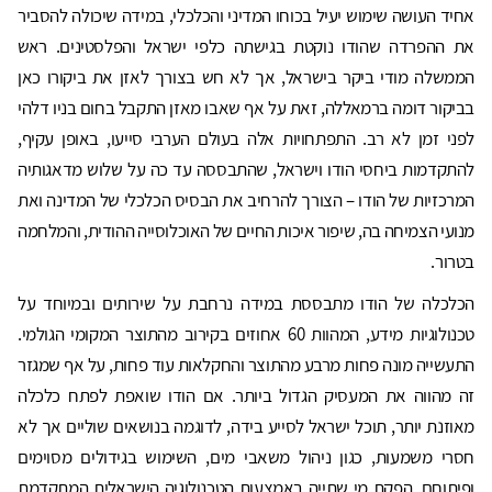
אחיד העושה שימוש יעיל בכוחו המדיני והכלכלי, במידה שיכולה להסביר
את ההפרדה שהודו נוקטת בגישתה כלפי ישראל והפלסטינים. ראש
הממשלה מודי ביקר בישראל, אך לא חש בצורך לאזן את ביקורו כאן
בביקור דומה ברמאללה, זאת על אף שאבו מאזן התקבל בחום בניו דלהי
לפני זמן לא רב. התפתחויות אלה בעולם הערבי סייעו, באופן עקיף,
להתקדמות ביחסי הודו וישראל, שהתבססה עד כה על שלוש מדאגותיה
המרכזיות של הודו – הצורך להרחיב את הבסיס הכלכלי של המדינה ואת
מנועי הצמיחה בה, שיפור איכות החיים של האוכלוסייה ההודית, והמלחמה
בטרור.
הכלכלה של הודו מתבססת במידה נרחבת על שירותים ובמיוחד על
טכנולוגיות מידע, המהוות 60 אחוזים בקירוב מהתוצר המקומי הגולמי.
התעשייה מונה פחות מרבע מהתוצר והחקלאות עוד פחות, על אף שמגזר
זה מהווה את המעסיק הגדול ביותר. אם הודו שואפת לפתח כלכלה
מאוזנת יותר, תוכל ישראל לסייע בידה, לדוגמה בנושאים שוליים אך לא
חסרי משמעות, כגון ניהול משאבי מים, השימוש בגידולים מסוימים
ופיתוחם. הפקת מי שתייה באמצעות הטכנולוגיה הישראלית המתקדמת