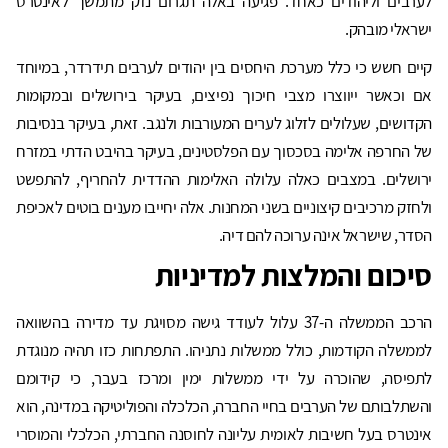
לערבים וליהודים כאחד. פגיעה באלה תגרום נזק מתמשך לאינטרס
ישראלי מובהק.
קיים חשש כי כלל מערכת היחסים בין יהודים לערבים תידרדר, במיוחד
אם וכאשר ייווצרו מצבי חיכוך נפיצים, בעיקר בירושלים ובמקומות
הקדושים, שעלולים לזלוג לערים המעורבות ולנגב. זאת, בעיקר בנסיבות
של החרפה אלימה בסכסוך עם הפלסטינים, בעיקר בהיבט הדתי במזרח
ירושלים. במצבים כאלה עלולה האלימות ההדדית להחריף, להתפשט
ולחזק מרכיבים קיצוניים בשני המחנות. אלה יחייבו מענים בוטים לאכיפת
הסדר, שישראל אינה ערוכה להם דיה.
סיכום והמלצות למדיניות
הרכב הממשלה ה-37 עלול לעודד גישה מסויגת עד מדירה בהשוואה
לממשלה הקודמות, כולל ממשלות נתניהו. התפתחות כזו תהיה מנוגדת
לתפיסה, שהוכרה על ידי ממשלות ימין ומרכז בעבר, כי קידומם
והשתלבותם של הערבים בחיי החברה, הכלכלה והפוליטיקה במדינה, הוא
אינטרס בעל חשיבות לאומית עליונה לחוסנה החברתי, הכלכלי והמוסרי