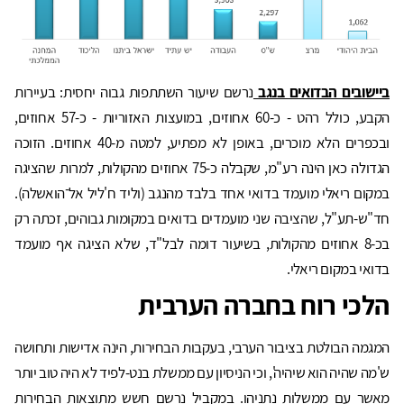
ביישובים הבדואים בנגב
נרשם שיעור השתתפות גבוה יחסית: בעיירות
הקבע, כולל רהט - כ-60 אחוזים, במועצות האזוריות - כ-57 אחוזים,
ובכפרים הלא מוכרים, באופן לא מפתיע, למטה מ-40 אחוזים. הזוכה
הגדולה כאן הינה רע"מ, שקבלה כ-75 אחוזים מהקולות, למרות שהציגה
במקום ריאלי מועמד בדואי אחד בלבד מהנגב (וליד ח'ליל אל־הואשלה).
חד"ש-תע"ל, שהציבה שני מועמדים בדואים במקומות גבוהים, זכתה רק
בכ-8 אחוזים מהקולות, בשיעור דומה לבל"ד, שלא הציגה אף מועמד
בדואי במקום ריאלי.
הלכי רוח בחברה הערבית
המגמה הבולטת בציבור הערבי, בעקבות הבחירות, הינה אדישות ותחושה
ש'מה שהיה הוא שיהיה', וכי הניסיון עם ממשלת בנט-לפיד לא היה טוב יותר
מאשר עם ממשלות נתניהו. במקביל נרשם חשש מתוצאות הבחירות