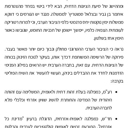
ומההישג של סיעת הציונות הדתית, הבא לידי ביטוי בפחד מהצטרפות
איתמר בן גביר ובצלאל סמוטריץ׳ לממשלה. מנגד יש הגורסים כי דווקא
ממשלות ימין נוקטות יחס פרגמטי כלפי הציבור הערבי, וכי למרות רטוריקה
לעומתית הצפויה כלפיו, יימשך יישומן של תכניות החומש, שגובשו כאשר
הימין אחז בשלטון.
נראה כי הציבור הערבי ההטרוגני מחולק ונבוך כיום יותר מאשר בעבר.
פירוקה של הרשימה המשותפת דכדך אותו, בעיקר לנוכח הזינוק בכוחה
של הציונות הדתית. עם זאת, בחברה הערבית יש הרואים בפילוג הפנימי
הזדמנות לחדד את ההבדלים ביניהן, העשוי להעשיר את השיח הפוליטי
בקרבה:
רע"מ, כמפלגה בעלת זהות דתית ולאומית, המשלימה עם זהותה
היהודית של המדינה והחותרת להשיג שוויון אזרחי וכלכלי מלא
לחברה הערבית.
חד״ש, כמפלגה לאומית-אזרחית, הדוגלת ברעיון "מדינת כל
אזרחיה", התובעת זכויות לאומיות קולקטיביות לערבים והבלטת