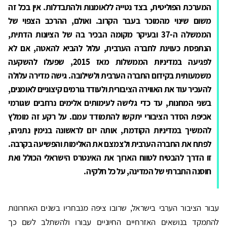
המערכת הפוליטית, בצד נטייה ללאומנות ולהתבדלות. אין בכל זה
משום שינוי מהמוכר בעבר הקרוב. ואולם, ההרכב הצפוי של
הממשלה ה-37 ובעיקר מקומה הבכיר בה של הציונות הדתית,
הנתפסת כעוינת לחברה הערבית, עלול להביא להאטה, אם לא
לפגיעה במדיניות הממשלות מאז 2015, שפעלו להשקעה
משמעותית בקידום החברה הערבית ולשילובה. גישה מדירה עלולה
להעכיר עוד את האווירה הציבורית ולעודד גורמים קיצוניים לאומנים,
בשני המחנות, עד כדי גלישה לעימותים אלימים נרחבים שגורמי
אכיפת הסדר הציבורי יתקשו להתמודד עמם. על רקע זה מומלץ
להמשיך במדיניות הקודמת, אותה יזם לראשונה בנימין נתניהו,
לפתח את החברה הערבית ולצמצם את האלימות והפשיעה בקרבה.
זו הדרך להבטיח לטווח הארוך את האינטרס הישראלי הכולל ואת
חוסנה החברתי של המדינה, על כל חלקיה.
עבור הציבור הערבי בישראל, שרובו ציפה מנבחריו בשנים האחרונות
להתמקד בנושאים האזרחיים החיוניים עבורו ולהשתלב לשם כך