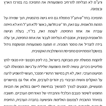
ורע"מ לא הצליחה להרחיב משמעותית את התמיכה בה במרכז הארץ
ובצפונה.
התמיכה בחד"ש-תע"ל מסמלת גם היא גישה פרגמטית, תוך שמירה על
הזהות הלאומית. עם זאת, חד״ש נחלשה, כאשר ללא תע״ל היא לא הייתה
עוברת את אחוז החסימה. לעומת זאת, בל״ד, בעלת הגישה
הלאומנית-קיצונית, אמנם לא הצליחה לעבור את אחוז החסימה, אך עלה
בידה להגדיל את מספר תומכיה. זו תופעה משמעותית המשקפת גידול
במשקל המסתייגים מתפיסת ההשתלבות האקטיבית.
להקמת ממשלת ימין מובהקת בישראל, בה לימין הקיצוני יהיו מנופי לחץ
פוליטיים ניכרים, עשויה להיות משמעות שלילית על גישה הממשלה לגבי
המיעוט הערבי. זאת, לא רק במישור הרטורי המנכר, העשוי להשפיע לרעה
על האקלים והשיח הציבורי בין יהודים לערבים, אלא אולי גם במישורים
המעשיים, הנוגעים לצורך להמשיך בנחישות ליישם במלואן את תכניות
החומש לשיפור מצבם הכלכלי והחברתי של האזרחים הערביים. חשובה
במיוחד התוכנית לצמצום האלימות והפשיעה בחברה הערבית, החיונית