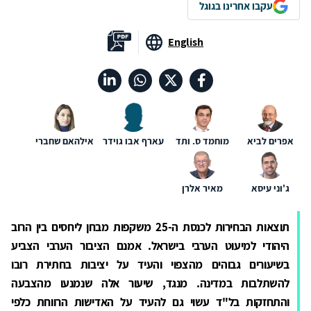
עקבו אחרינו בגוגל
English
אפרים לביא
מוחמד ס. ותד
עארף אבו גוידר
אילהאם שחברי
ג'וני עיסא
מאיר אלרן
תוצאות הבחירות לכנסת ה-25 משקפות מבחן ליחסים בין הרוב
היהודי למיעוט הערבי בישראל. אמנם הציבור הערבי הצביע
בשיעורים גבוהים מהצפוי והעיד על יציבות בחתירת רובו
להשתלבות במדינה. מנגד, שיעור אלה שנמנעו מהצבעה
והתחזקות בל"ד עשוי גם להעיד על האדישות הרווחת כלפי