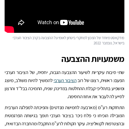
פודקאסט מיוחד של המכון למחקרי ביטחון לאומי על ההצבעה בקרב הציבור הערבי
בישראל, נובמבר 2022
משמעויות ההצבעה
שתי סיבות עיקריות לשיעור ההצבעה הגבוה, יחסית, של הציבור הערבי
הפעם: ראשית, רצונו של רוב
הציבור הערבי
להמשיך להיות משולב, מיוצג
ומשפיע בתהליכי קבלת ההחלטות במדינה; שנית, התמיכה בבל״ד והרצון
לסייע לה לעבור את אחוז החסימה.
התחזקות רע"מ (מארבעה לחמישה מנדטים) והפיכתה למפלגה הערבית
המובילה הוכיחו כי פלח ניכר בציבור הערבי תומך בגישתה הפרגמטית
ובהצטרפות לקואליציה. עיקר הקולות לרע"מ התקבלו מהחברה הבדואית,