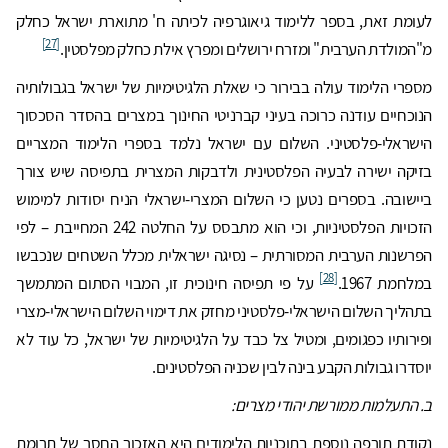
לעומת זאת, בספר ללימוד גיאוגרפיה לכיתה ח' מתוארת ישראל כחלק
[27]
מ"המולדת הערבית" ומזרח ירושלים ומפרץ אילת כחלק מפלסטין.
מספרי הלימוד עולה בבירור כי שאלת הלגיטימיות של ישראל בגבולותיה
הנוכחיים עודנה כרוכה בעיני קברניטי החינוך במצרים בהסדר הסכסוך
הישראלי-פלסטיני. השלום עם ישראל נלמד בספרי הלימוד המצריים
בזיקה ישירה לבעיה הפלסטינית ולדבקות המצרית בתפיסה שיש צורך
ביישובה. בספרים נטען כי השלום המצרי-ישראלי הניח יסודות למימוש
הזכויות הפלסטיניות, וכי הוא מתבסס על החלטה 242 המחייבת – לפי
הפרשנות הערבית המסורתית – נסיגה ישראלית מכלל השטחים שנכבשו
[28]
במלחמת 1967.
על פי תפיסה חינוכית זו, המבוי הסתום המתמשך
בתהליך השלום הישראלי-פלסטיני מחזק את דימוי השלום הישראלי-מצרי
ופירותיו כפגומים, ומטיל צל כבד על הלגיטימיות של ישראל, כל עוד לא
יוסדרו גבולות הקבע בינה לבין שכניה הפלסטינים.
ב. התעלמות ממורשת יהודי מצרים:
נקודת תורפה נוספת בתוכניות הלימודים היא האזכור החסר של תרומת