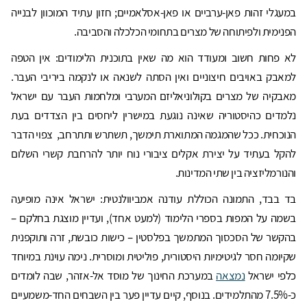
במעגלי זהות פאן-ערביים או פאן-אסלאמיים; חזון עתיד המוכוון לבנייה
הפנימית ולפיתוחה של מצרים בתחומי הכלכלה והסביבה.
לא פחות חשוב ומעודד הוא מה שאין בתוכנית הלימודים: אין הטפה
למאבק באויבים חיצוניים ואין הסתה לשנאה או לנקמה ביריבי העבר.
מאבקיה של מצרים בקולוניאליזם המערבי ומלחמות העבר עם ישראל
נלמדים כהיסטוריה שאינה נוגעת במישרין ליחסים בין הצדדים בעת
הנוכחית. ככל שהמגמה המתוארת תימשך, תשתרש ותתרחב, צפוי הדבר
להקל בעתיד על יצירת אקלים ציבורי נוח יותר להרחבת קשרי השלום
והנורמליזציה בין שתי המדינות.
בד בבד, התמונה הכוללת עודנה אמביוולנטית: ישראל אינה מופיעה
בשמה על המפות בספרי הלימוד (למעט אחד), ועדיין מוצגת בחלקם –
בהקשר של הסכסוך המתמשך בפלסטין – כישות כובשת, זרה ותוקפנית
שקיומה חסר לגיטימיות היסטורית, פוליטית ומוסרית. נימה עוינת במיוחד
כלפי ישראל
נמצאה
במערכת החינוך של מוסד אל-אזהר, שבה לומדים
כ-7.5% מהתלמידים. בנוסף, קיים עדיין פער בין השבחים החד-משמעיים