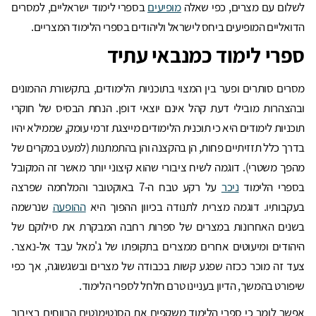
לשלום עם מצרים, כפי שאלה
מופיעים
בספרי לימוד ישראליים, למסרים
הדואליים המופיעים ביחס לישראל וליהודים בספרי הלימוד המצריים.
ספרי לימוד כמנבאי עתיד
מסרים סותרים ופער בין המצוי בתוכניות הלימודים, בתקשורת ההמונים
ובהצהרות מובילי דעת קהל אינם יוצאי דופן. הנחת הבסיס של חוקרי
תוכניות לימודים היא כי תוכנית הלימודים מייצגת זרמי עומק, שממילא יהיו
בדרך כלל תזזיתיים פחות, הן בהקצנה והן בהתמתנות (למעט במקרים של
מהפך משטרי). דוגמה לשיח ציבורי שהוא קיצוני יותר מאשר זה המקובל
בספרי הלימוד
ניכר
על רקע טבח ה-7 באוקטובר והמלחמה שפרצה
בעקבותיו. דוגמה מצרית לתנודה בכיוון ההפוך היא
ההופעה
שנרשמה
בשנים האחרונות במצרים של ספרות רחבה המבקרת את סילוקם של
היהודים ומיעוטים אחרים ממצרים בתקופתו של ג'מאל עבד אל-נאצר.
צעד זה מוכר ככזה שפגע קשות בכבודה של מצרים ובשגשוגה, אך כפי
שיפורט בהמשך, הדיון בעניינו טרם חלחל לספרי הלימוד.
אפשר לומר כי ספרי הלימוד משקפים את הסנטימנטים הרווחים בציבור