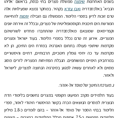
בשנים האחרונות
שיפצה
ממשלת מצרים בתי כנסת, בראשם 'אליהו
הנביא' באלכסנדריה
ואבן עזרא
בקהיר. במחקר נמצא שפעילויות אלה
טרם זוכות לדיון בספרי הלימוד. הממשלה גם הובילה
יוזמות
להחייאת
המורשת הים תיכונית הקוסמופוליטית של מצרים, ובכלל זה אירחה יוונים
וקפריסאים שמוצאם מאלכסנדריה שהתחברו מחדש לשורשיהם
המצריים. אירוע זה טרם נכלל בספרי הלימוד. בעוד ישראל ומצרים
מקדמות שיתופי פעולה בתחום האנרגיה במזרח הים התיכון, הן לא
מקדמות עד כה יחסי גומלין חינוכיים, תרבותיים, דתיים והיסטוריים
במרחביהן הימיים המשותפים. הגבלת הפתיחות המצרית לזרים מסוג
מסוים ולא לאחרים עשויה לפגוע בסינרגיה הנחוצה למצרים, לישראל
ולאזור.
ג. מערכת החינוך של מוסד אל-אזהר:
בעוד תלמידים מקרב המיעוט הקופטי במצרים נחשפים בלימודי הדת
הנוצרית למסרים הנושאים הכרה בקשר ההיסטורי היהודי לאזור, ספרי
הלימוד בבתי הספר של מוסד אל-אזהר – בהם לומדים כ-1.8 מיליון
תלמידים המהווים כ-7.5 אחוזים מכלל התלמידים במצרים – מציגים