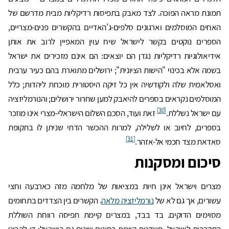
תמונת מראה הפוכה. לצד מאבק בתפיסות רדיקליות מבית מדרשם של
האחים המוסלמים וארגונים סלפים-ג'האדיים בהקשרים פנים-מצריים,
הספרים נוקטים בקשר לישראל שיח עוין המאפיין לרוב את אותן
אידיאולוגיות רדיקליות נגדן הם יוצאים: הם אינם מזכירים את ישראל
בשמה אלא בכינוי "הישות הציונית"; ירושלים מתוארת בהם כעיר ערבית
ואסלאמית שלה ולקודשיה אין כל זיקה היסטורית מוכחת ליהדות; כלל
המוסלמים נקראים בספרים להיאבק למען שחרור ירושלים; והנורמליזציה
[30]
עם ישראל נשללת.
זאת ועוד, הסכם השלום הישראלי-מצרי אינו מוזכר
בספרים, לחיוב או לשלילה, למרות ההכשר הדתי שניתן לו בתקופת
[31]
סאדאת מצד חכמי אל-אזהר.
סיכום ומסקנות
מצרים וישראל אינן חיות במציאות של מלחמה מזה כארבעה וחצי
עשורים, אך גם לא של
נורמליזציה מלאה
. הקשרים בין הצדדים בתחומים
מסוימים הדוקים. בד בבד, במצרים קיימת תפיסה רווחת השוללת
התקרבות לישראל. חשדנות קיימת בחוגים שונים גם בישראל: די להביט