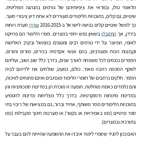
הלאומי כולו, ובוודאי את ציפיותיהם של גורמים בהנהגה הפוליטית.
שינויים, גם קלים, בתוכניות הלימודים מעוררים לא אחת דיון ציבורי סוער.
כך למשל שינויים קלים בגישה לישראל ב-2016-2015
עוררו
סערת רוחות
בירדן, אך
התקבלו
בשוויון נפש יחסי במצרים. ספרי הלימוד הם פרויקט
לאומי, המיוצר על ידי גורמים רבים ומגוונים בממשל ובקרב האליטות
וקבוצות הכוח ומעורבים, בהם אנשי אקדמיה בכירים, מורים והורים.
הספרים נכנסים לכל משפחה לאורך שנים, בדרך כלל שוב ושוב, ועליהם
לשקף הסכמה רחבה מאוד. כולם, כמעט, שולחים את ילדיהם לבית
הספר. חלקים נרחבים של חומרי הלימוד מוכתבים ואינם פתוחים לוויכוח,
והם נלמדים כאמת מוחלטת. תופעה זו מוכרת הן במדינות סמכותניות והן
במדינות פתוחות ודמוקרטיות. בדרך כלל מצליחות מדינות להטמיע
בתוכניות הלימודים מסר משותף, אחיד וברור, גם במציאות של ריבוי בתי
ספר פרטיים (כמו באמירויות או בקטר) או מערכות חינוך מקבילות (כמו
בתורכיה ובמצרים).
האם נכון להגיד שספרי לימוד איבדו את ההשפעה שהייתה להם בעבר על