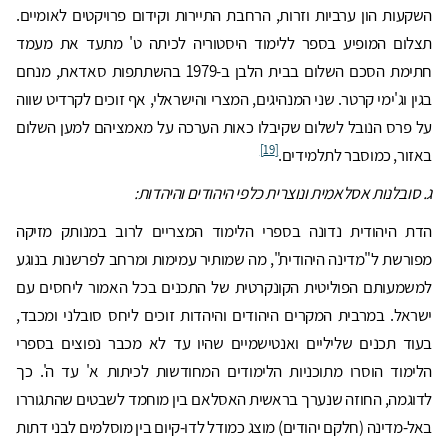
השקעות הון ערביות וזרות, הרחבת התיירות וקידום פרויקטים לאומיים.
תצלום המופיע בספר ללימוד היסטוריה לכיתה ט' מתעד את מעמד
חתימת הסכם השלום בבית הלבן ב-1979 בהשתתפות סאדאת, מנחם
בגין וג'ימי קרטר. שני המנהיגים, המצרי והישראלי, אף זוכים לקרדיט שווה
על פרס הנובל לשלום שקיבלו כאות הערכה על מאמציהם למען השלום
[19]
באזור, כמוסבר לתלמידים.
ג. סובלנות אסלאמית ונוצרית כלפי היהודים והיהדות:
הדת היהודית נדונה בספרי הלימוד המצריים לרוב במנותק מזיקה
מפורשת ל"מדינה היהודית", מה שמותיר עמימות ומרחב לפרשנות בנוגע
למשמעותם הפוליטית הקונקרטית של התכנים בכל האמור ליחסים עם
ישראל. במרבית המקרים היהודים והיהדות זוכים ליחס סובלני ומכבד,
בעוד תכנים שליליים ואנטישמיים שהיו עד לא מכבר נפוצים בספרי
הלימוד הוסרו מתוכניות הלימודים המחודשות לכיתות א' עד ה'. כך
לדוגמה, החוזה שנערך בראשית האסלאם בין מוחמד לשבטים שהתגוררו
באל-מדינה (חלקם יהודים) מוצג כמודל לדו-קיום בין מוסלמים לבני דתות