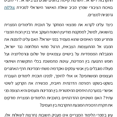
בוויכוח הציבורי שפרץ סביב שאלת האישור הישראלי למכירת
צוללות
גרמניות למצרים.
כיצד עלינו לקרוא את ממצאי המחקר על תוכנית הלימודים המצרית
בהשוואה, למשל, למסקנות מודיעין השטח העוקב אחר בניין הכוח המצרי
ומתריע מפני האיומים שהוא מעמיד בפני ישראל? האם עלינו להפנות את
המבט אל ההתעצמות הצבאית, תרגול מתווי המלחמה נגד ישראל,
המגבלות הממסדיות על ביטויים עצמאיים של שלום ונורמליזציה ועל
חופש התנועה בין המדינות, עוינות מתמשכת בכלי התקשורת ושיתופי
פעולה מוגבלים בין אנשי עסקים ואקדמיה משתי המדינות חרף האתגרים
העצומים המשותפים? או אולי להיפך, לפנינו תוכנית לימודים העוברת
בשקט-בשקט רפורמה הדרגתית חיובית, מכשירה את הקרקע לשינוי
אפשרי במערכת היחסים ההיסטורית בין המדינות והעמים והיא הצופה פני
עתיד? האם השינויים ההדרגתיים בתוכניות הלימודים המצרית סודקים
את תקרת הזכוכית המונעת התקרבות בין העמים?
עיון בספרי הלימוד המצריים אינו מעניק תשובות נחרצות לשאלות אלו.