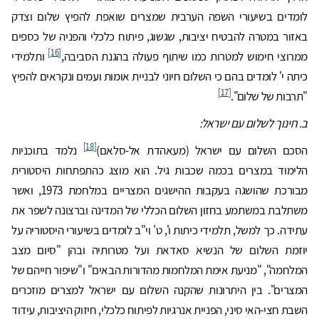
לומדים בשיעורי השפה הערבית שמצרים שואפת להפיץ שלום וצדק
באזור במטרה להבטיח יציבות, שגשוג, פיתוח כלכלי והפניה של כספים
[16]
ממרוצי חימוש למטרות כמו שיתוף פעולה בהגנת הסביבה,
ותלמידי
כיתה י' לומדים בהם כי השלום חיוני לבניית אומות ועמים ונקראים להפיץ
[17]
"תרבות של שלום".
ב. חינוך לשלום עם ישראל:
[18]
הסכם השלום עם ישראל (מעאהדת אל-סלאם)
נלמד בתוכניות
הלימוד במצרים בכמה שכבות גיל. הוא מוצג כהתפתחות היסטורית
מבורכת שהושגה בעקבות ההישגים המצריים במלחמת 1973, ואשר
משתלבת במשתמע בחזון השלום הכללי של המדינה וברצונה לשפר את
עתידה. כך למשל, תלמידי כיתות ו', ט' וי"ב לומדים בשיעורי היסטוריה על
יוזמת השלום של הנשיא סאדאת ועל מטרותיה ובהן "סיום מצב
המלחמה", "מניעת אימת המלחמות מהדורות הבאים" ו"שיפור חייהם של
המצרים". בין היתרונות שהקנה השלום עם ישראל למצרים מוזכרים
השבת חצי-האי סיני, הפניית אנרגיות לפיתוח כלכלי, חיזוק היציבות, עידוד