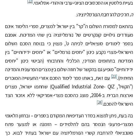
[22]
בעיית פלסטין או הסכסוכים הציוני-ערבי והיהודי-אסלאמי.
ה. חרכים להרחבת הנורמליזציה:
בהתאם למסורת השלום ה"קר" בין ישראל למצרים, ספרי הלימוד אינם
מעודדים גילויים קונקרטיים של נורמליזציה בין שתי המדינות. אומנם
בספר לימודים סוציאליים לכיתה ט', מצוין כי בנוסח הסכם השלום
הישראלי-מצרי נקבע כינון "יחסים נורמליים" או "יחסים ידידותיים" בין
המדינות בתחומים המדיני, הכלכלי והתרבותי (הביטוי כינון "יחסים
ידידותיים" מופיע גם בהקשר של חוזה שלום בין מצרים הפרעונית והמדינה
[23]
החיתית).
עם זאת, באותו ספר לימוד הסכם אזורי התעשייה המוכרים
("הקוויז", Qualified Industrial Zone- QIZ) שחתמו ישראל, מצרים
וארצות הברית ב-2004, מוצג כהסכם מצרי-אמריקאי ללא אזכור הצד
[24]
הישראלי להסכם.
בה בעת, ניתן למצוא בסדר העדיפויות המקודם בספרים – ובחזון הלאומי
המצרי-פרעוני הנמסר בהם לתלמידים – הזמנה או למצער פתח
פוטנציאלי להרחבת קשרי הנורמליזציה עם ישראל בעתיד לבוא. כך