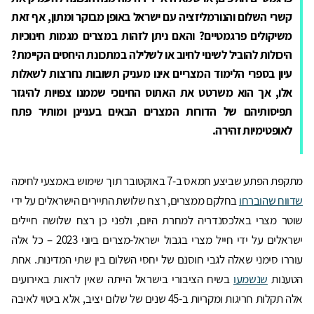
קשרי השלום והנורמליזציה עם ישראל באופן מבוקר ומתון, אף
זאת
משיקולים
פרגמטיים?
והאם ניתן לזהות במצרים מגמות חינוכיות
היכולות להוביל לשינוי לחיוב או לשלילה במתכונת היחסים הקיימת?
עיון בספרי הלימוד המצריים אינו מעניק תשובות נחרצות לשאלות
אלו
, אך הוא משרטט את האתוס החינוכי שממנו צפויות להיגזר
תפיסותיהם של הדורות המצרים הבאים בעניינן ומותיר פתח
לאופטימיות זהירה.
מתקפת הפתע שביצע חמאס ב-7 באוקטובר תוך שימוש באמצעי לחימה
שדווח שהוברחו
בחלקם ממצרים, רצח שלושת התיירים הישראלים על ידי
שוטר מצרי באלכסנדריה למחרת היום, ולפני כן רצח שלושה חיילים
ישראלים על ידי חייל מצרי בגבול ישראל-מצרים ביוני 2023 – כל אלה
עוררו סימני שאלה לגבי חוסנם של יחסי השלום בין שתי המדינות. אחת
הטענות
שנשמעו
בשיח הציבורי בישראל הייתה שאין לראות באירועים
אלה תקלות חריגות ומקריות ב-45 שנים של שלום יציב, אלא ביטוי לאיבה