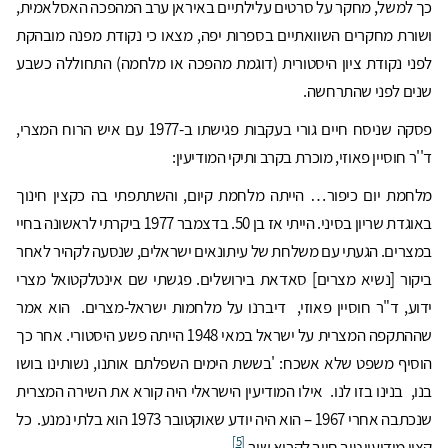
כך למשל, מחקר על סרטים עלילתיים באיראן ערב המהפכה האסלאמית,
ושורת מחקרים השוואתיים בספרות יפה, מצאו כי נקודת מפנה מובהקת
לפני נקודת ציון היסטורית (דוגמת מהפכה או מלחמה) התחוללה כשבע
שנים לפני שהתרחשה.
פסקה שניסח חיים גורי בעקבות פגישתו ב-1977 עם איש הרוח המצרי,
ד''ר חוסיין פאוזי, מוכרת בקרב ותיקי המודיעין:
מלחמת יום כיפור… הייתה מלחמת קיום, והשתתפתי בה כקצין חינוך
באוגדת שריון בסיני. הייתי אז בן ‏50. בדצמבר ‏1977 ביקרתי לראשונה בחיי
במצרים. הגעתי עם משלחת של עיתונאים ישראלים, שנסעה לקהיר לאחר
ביקור [נשיא מצרים] סאדאת בירושלים. פגשתי שם אינטלקטואל מצרי
ידוע, ד"ר חוסיין פאוזי, דיברנו על מלחמות ישראל-מצרים. הוא אמר
שההתקפה המצרית על ישראל במאי ‏1948 הייתה פשע היסטורי. אחר כך
הוסיף משפט שלא אשכח: 'בששת הימים השפלתם אותנו, נשותינו בושו
בנו, בנינו בזו לנו. אילו המודיעין הישראלי היה קורא את השירה המצרית
שנכתבה אחרי ‏1967 – הוא היה יודע שאוקטובר ‏1973 הוא בלתי נמנע. כל
[5]
קצין מודיעין טוב חייב לקרוא שיר.