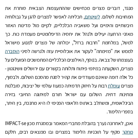
מנגד, דוברים מצרים מכחישים שההתעצמות הצבאית סותרת את
המחויבות לשלום.
לשיטתם
, תכליתה לאפשר למצרים להגן על גבולותיה
היבשתיים והימיים ועל משאביה הכלכליים, לקיים מול מדינות האזור
מאזני הרתעה יעילים ולנהל את יחסיה הדיפלומטיים מעמדת כוח. כך
למשל, במלחמת "חרבות ברזל", יכולתה של מצרים למנוע מישראל
לממש את "מזימתה" לעקור את אוכלוסיית עזה ולגרשה לסיני
הוסברה
בעוצמתו של צבאה. בנוסף, האילוצים הכלכליים המתמשכים הפועלים על
מצרים, השקעתה במיזמי פיתוח ותלותה בקשרים עם ירושלים וושינגטון -
כל אלה דומה שאינם מעודדים את קהיר לסגת מהסכם השלום. ולבסוף,
מצרים
עומלת
רבות על חיזוק תדמיתה כמעוז עולמי של יציבות, סובלנות
ומתינות דתית. השלום עם ישראל תורם למיתוגה החיובי בזירה
הבינלאומית, ומשתלב באתוס הלאומי הפנימי לו היא מחנכת, בין היתר,
בספרי הלימוד.
ואכן, לאחרונה נערך בהובלת מחברי המאמר ובמסגרת מכון IMPACT-se
מחקר
מקיף על תוכניות הלימוד במצרים ובו ממצאים רבים, חלקם