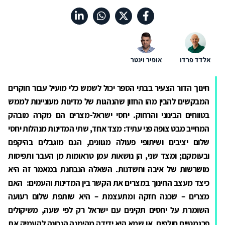
אלדד פרדו
אופיר וינטר
חינוך הדור הצעיר בבתי הספר
יכול לשמש כלי מועיל עבור חוקרים
המבקשים להבין מהו החזון שהנהגות של מדינות מעוניינות לממש
בטווחים הבינוני והרחוק. יחסי
ישראל-מצרים
הם
מקרה
מובהק
המחייב
מבט צופה פני עתיד: מצד אחד, שתי המדינות מנהלות יחסי
שלום
יציבים ושיתופי פעולה מגוונים, הגם מוגבלים בהיקפם
ובעומקם; ומצד שני, הן נושאות עמן
טראומות
מן
העבר ותפיסות
מושרשות של
איבה וחשדנות. השאלה הנבחנת במאמר זה היא
כיצד מעצב החינוך במצרים את הקשר בין המדינות והעמים:
האם
מצרים –
שכנה
חזקה
ומתעצמת –
היא
שותפת שלום רעועה
השומרת
על
יחסים תקינים
עם
ישראל
רק לפי שעה, משיקולים
פרגמטיים
חולפים,
או
שמא
היא
ידידה
מהימנה הנכונה
להעמיק
את