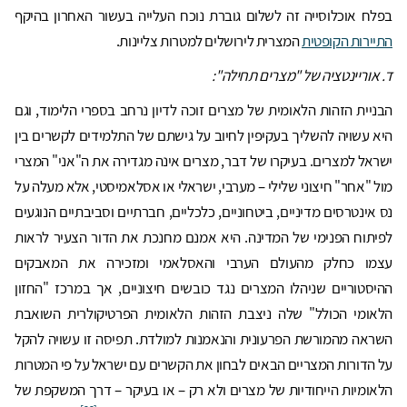
בפלח אוכלוסייה זה לשלום גוברת נוכח העלייה בעשור האחרון בהיקף
התיירות הקופטית
המצרית לירושלים למטרות צליינות.
ד. אוריינטציה של "מצרים תחילה":
הבניית הזהות הלאומית של מצרים זוכה לדיון נרחב בספרי הלימוד, וגם
היא עשויה להשליך בעקיפין לחיוב על גישתם של התלמידים לקשרים בין
ישראל למצרים. בעיקרו של דבר, מצרים אינה מגדירה את ה"אני" המצרי
מול "אחר" חיצוני שלילי – מערבי, ישראלי או אסלאמיסטי, אלא מעלה על
נס אינטרסים מדיניים, ביטחוניים, כלכליים, חברתיים וסביבתיים הנוגעים
לפיתוח הפנימי של המדינה. היא אמנם מחנכת את הדור הצעיר לראות
עצמו כחלק מהעולם הערבי והאסלאמי ומזכירה את המאבקים
ההיסטוריים שניהלו המצרים נגד כובשים חיצוניים, אך במרכז "החזון
הלאומי הכולל" שלה ניצבת הזהות הלאומית הפרטיקולרית השואבת
השראה מהמורשת הפרעונית והנאמנות למולדת. תפיסה זו עשויה להקל
על הדורות המצריים הבאים לבחון את הקשרים עם ישראל על פי המטרות
הלאומיות הייחודיות של מצרים ולא רק – או בעיקר – דרך המשקפת של