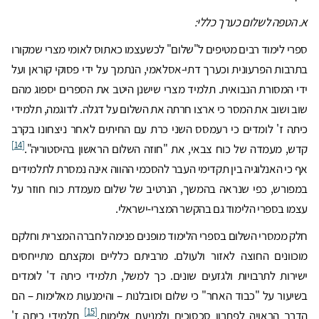
א. הטפה לשלום כערך כללי:
ספרי לימוד רבים מטיפים ל"שלום" לכשעצמו כאתוס לאומי מצרי שמקורו
בתרבות הפרעונית וכערך דתי-אסלאמי, הנתמך על ידי פסוקי קוראן ועל
ידי המסורת הנבואית. תלמיד מצרי שישנן היטב את הספרים יספוג מהם
שוב ושוב את המסר כי ארצו חרתה את השלום על דגלה. לדוגמה, תלמידי
כיתה ז' לומדים כי רעמסס השני כרת עם החיתים לאחר ניצחונו בקרב
[14]
קדש, מעמדה של כוח צבאי, את "חוזה השלום הראשון בהיסטוריה".
אף כי האנלוגיה בין תקדימי העבר להסכמי ההווה אינה נמסרת לתלמידים
במפורש, כפי שנראה בהמשך, הנרטיב של שלום מעמדת כוח חוזר על
עצמו בספרי הלימוד גם בהקשר המצרי-ישראלי.
חלק ממסרי השלום בספרי הלימוד מופנים פנימה לחברה המצרית וחלקם
מוכוונים החוצה לאזור ולעולם. מרביתם כלליים ומקצתם מתייחסים
ישירות לתרבויות ולגזעים שונים. כך למשל, תלמידי כיתה ד' לומדים
בשיעור על "כבוד האחר" כי שלום וסובלנות – והימנעות מאלימות – הם
[15]
הדרך הראויה לפתרון סכסוכים ולמניעת אלימות.
תלמידי כיתה ז'