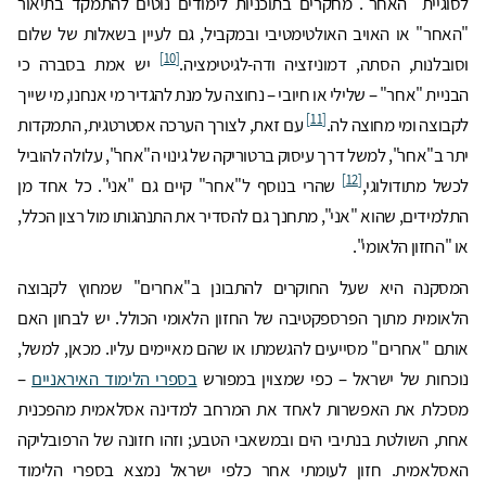
לסוגיית "האחר". מחקרים בתוכניות לימודים נוטים להתמקד בתיאור
"האחר" או האויב האולטימטיבי ובמקביל, גם לעיין בשאלות של שלום
[10]
וסובלנות, הסתה, דמוניזציה ודה-לגיטימציה.
יש אמת בסברה כי
הבניית "אחר" – שלילי או חיובי – נחוצה על מנת להגדיר מי אנחנו, מי שייך
[11]
לקבוצה ומי מחוצה לה.
עם זאת, לצורך הערכה אסטרטגית, התמקדות
יתר ב"אחר", למשל דרך עיסוק ברטוריקה של גינוי ה"אחר", עלולה להוביל
[12]
לכשל מתודולוגי,
שהרי בנוסף ל"אחר" קיים גם "אני". כל אחד מן
התלמידים, שהוא "אני", מתחנך גם להסדיר את התנהגותו מול רצון הכלל,
או "החזון הלאומי".
המסקנה היא שעל החוקרים להתבונן ב"אחרים" שמחוץ לקבוצה
הלאומית מתוך הפרספקטיבה של החזון הלאומי הכולל. יש לבחון האם
אותם "אחרים" מסייעים להגשמתו או שהם מאיימים עליו. מכאן, למשל,
נוכחות של ישראל – כפי שמצוין במפורש
בספרי הלימוד האיראניים
–
מסכלת את האפשרות לאחד את המרחב למדינה אסלאמית מהפכנית
אחת, השולטת בנתיבי הים ובמשאבי הטבע; וזהו חזונה של הרפובליקה
האסלאמית. חזון לעומתי אחר כלפי ישראל נמצא בספרי הלימוד