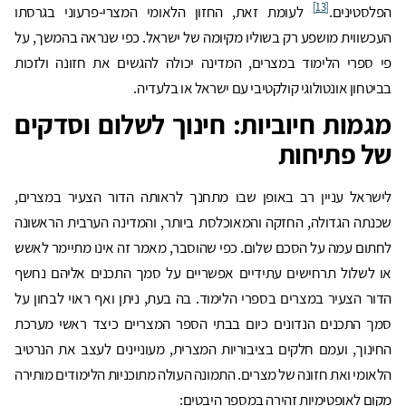
[13]
הפלסטינים.
לעומת זאת, החזון הלאומי המצרי-פרעוני בגרסתו
העכשווית מושפע רק בשוליו מקיומה של ישראל. כפי שנראה בהמשך, על
פי ספרי הלימוד במצרים, המדינה יכולה להגשים את חזונה ולזכות
בביטחון אונטולוגי קולקטיבי עם ישראל או בלעדיה.
מגמות חיוביות: חינוך לשלום וסדקים
של פתיחות
לישראל עניין רב באופן שבו מתחנך לראותה הדור הצעיר במצרים,
שכנתה הגדולה, החזקה והמאוכלסת ביותר, והמדינה הערבית הראשונה
לחתום עמה על הסכם שלום. כפי שהוסבר, מאמר זה אינו מתיימר לאשש
או לשלול תרחישים עתידיים אפשריים על סמך התכנים אליהם נחשף
הדור הצעיר במצרים בספרי הלימוד. בה בעת, ניתן ואף ראוי לבחון על
סמך התכנים הנדונים כיום בבתי הספר המצריים כיצד ראשי מערכת
החינוך, ועמם חלקים בציבוריות המצרית, מעוניינים לעצב את הנרטיב
הלאומי ואת חזונה של מצרים. התמונה העולה מתוכניות הלימודים מותירה
מקום לאופטימיות זהירה במספר היבטים: