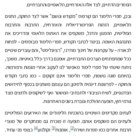
המסרים הדתיים, לצד אלה האזרחיים, הלאומיים והחברתיים.
ובכן, ספרי הלימוד הם קורפוס "מקודש ונושם" אשר לצד החוקה, החגים
הלאומיים, הזהות הפרימורדיאלית והאזרחית, התרבות והתרבות
הפוליטית, ההמנון והדגל, משקפים את האתוס הלאומי ומדריכים את
התנהגות האומה. בניגוד לכתבי הקודש, ספרי הלימוד מבוססים – לפחות
לכאורה – על עקרונות של חינוך מודרני, "רציונליסטי", והם עוברים שינויים
ככל שמתפתחים הערכים החברתיים, אומנם בדרך-כלל באיטיות. משכך,
ניתוח שיטתי של ספרי לימוד מאפשר לנו לעקוב אחרי מגמות ורפורמות.
בהיותם סוגה נושמת, ספרי הלימוד אינם זקוקים – כמו כתבי הקודש
והחוקה – לפרשנות דינמית ולסינון; הם עצמם משתנים בכפוף לחידושים
הפדגוגיים, לשיח הציבורי ולתכתיבי המשטר ואף לשיקופים ולחצים מצד
גורמי חוץ, תופעה ההולכת וגוברת בשנים האחרונות.
לעתים מקדימים השינויים בתוכניות הלימודים את האירועים הפוליטיים
ולעתים הם משקפים אותם. תופעה זו מוכרת גם ממחקרים של מוצרי
[4]
[3]
[2]
תרבות אחרים כמו ספרות ושירה
, אומנות
וקולנוע
כצופי פני עתיד.