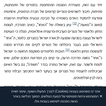
יחד עם זאת, מעודדת המגמה המסתמנת בספרים של התמתנות,
פתיחות, חיבור לשורשים מצריים קדומים של חברה הרמונית, אסתטית
ומודעת לתפקיד האדם בשמירה על סביבה טבעית ופוליטית הרמונית
[32]
(מושג ה"מאעת").
עיון בשאלה של "האחר", כאויב המרכזי, לעומת
החזון הלאומי של מצרים הערבית-פרעונית-אסלאמית, מגלה כי העוינות
לישראל נעוצה בפגיעה שפגעה לכאורה ישראל במצרים. כלומר, ה"אחר"
הישראלי פגע בעבר ביכולתה של מצרים לקיים את הנדרש ממנה
[33]
להגשמת החזון הלאומי.
תוכנית הלימודים משקפת תחושה כי ישראל
כ"אחר" נסוגה מדרכה הרעה, וכי קיים בין המדינות הסכם שלום, שיש
לטפח ולשמר. עם זאת, ישראל נותרה בגדר "חשודה", גם בשל האיום
שביכולתה להעמיד מול מצרים אך בעיקר לאור הסכסוך הבלתי פתור
בינה לבין הפלסטינים.
שאלת הפתיחות ל"אחר" הישראלי-יהודי נותרת אפוא פתוחה. תוכנית
אתר זה משתמש בעוגיות
(Cookies)
לצורך תפעולו השוטף, שיפור חוויית
[34]
הלימודים מחבקת את הנוצרים הקופטים
ומלמדת על מיעוטים
✕
המשתמש וניתוח סטטיסטי של תנועת הגולשים. המשך הגלישה באתר
בתולדות מצרים, אך הלימוד הוא חלקי ביותר והמיעוטים (יוונים, יהודים)
מהווה הסכמה לשימוש בעוגיות אלו.