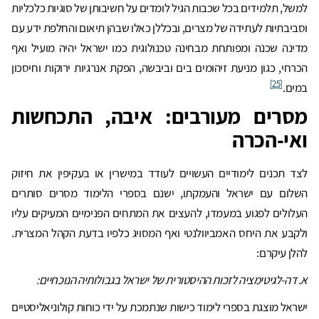
למשל, תלמידים בכל שכבות הגיל לומדים על חשיבותן של סוגיות כלכליות
וסביבתיות לעתידה של מצרים, ובכללן כאלו שבהן תיאום והחלפת ידע עם
מדינה שכנה ומפותחת מבחינה טכנולוגית כמו ישראל יהיה מועיל ואף
הכרחי, כגון מניעת זיהומים בים וביבשה, הפקת אנרגיות ירוקות וחיסכון
[25]
במים.
מסרים מעורבים: איבה, התכחשות
ואי-הכרה
לצד תכנים לימודיים העשויים לעודד במישרין או בעקיפין את חיזוק
השלום עם ישראל והעמקתו, ישנם בספרי הלימוד מסרים סותרים
העלולים לפגוע במעמדו, להעצים את המתחים הפנימיים המעיקים עליו
ולקבע את היחס האמביוולנטי ואף המסויג כלפיו בדעת הקהל המצרית.
להלן עיקרם:
א. דה-לגיטימציה לזכות ההיסטורית של ישראל בגבולותיה הנוכחיים:
ישראל מוצגת בספרי לימוד כישות שנתמכת על ידי כוחות קולוניאליסטיים