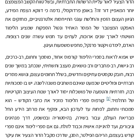
הדור הצעיר לאור עליית הרשתות החברתיות, ובשל טווח הקשב המצומצם
יותר המאפיין דור זה? באופן פרדוקסלי, נדמה כי דווקא הצפת המידע,
הגיוון העצום הזמין והחלשת עוגני התייחסות אלטרנטיביים, מחזקים את
האפקט המצטבר של המסר האחיד ונטול הספקות שמציע הלימוד
השיטתי לאורך שנים ארוכות, לעתים עד חמש עשרה שנים רצופות.
האדם, לימדנו ויקטור פרנקל, מחפש משמעות ועיגון.
יש אפוא לראות בספרי הלימוד קורפוס אחוד, מוסמך וחתום, רב-כרכים,
רב-גישות, רב-מחברים ורב-נושאים, מעצב ותשתיתי, שנכתב במשך שנים
רבות, חובק טקסטים עתיקים וחדשים, בשלל תחומים עצום, ונושא מסרים
חברתיים ופוליטיים שכמעט שאינם משתנים משנה לשנה. יש בו סמכותיות
רבה, חזרתיות והטמעה של מושכלות יסוד לאורך שנות העיצוב הקריטיות
[1]
של התלמיד.
קורפוס ספרי הלימוד מזכיר את כתבי הקודש – הוא
סמכותי וחתום, לפחות עד לעדכון הבא, ומקיף את מרחב הידע החל
מבריאת העולם, עבור בשירה, בהיסטוריה ובמשפט, דרך מנהיגים
וגיבורים, ועד להיגיינה אישית וכבוד לזולת. גם אם ספרי לימוד אינם ספרי
קודש בעצמם, הריהם הפילטר, הסנן, שדרכו מקבל הדור הצעיר את עיקר