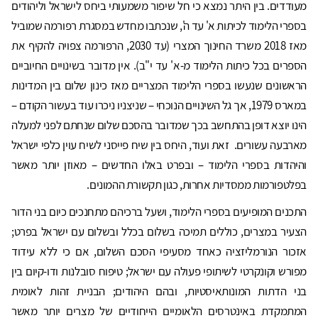
מעודדים. בין היתר נמצא כי חל שיפור משמעותי ביחס לישראל וליהודים
בספרי הלימוד לכיתות א' עד ה', שנכתבו מחדש במסגרת רפורמה שמוביל
מאז 2018 משרד החינוך המצרי (עד 2030, הרפורמה צפויה להקיף את
הספרים בכל כיתות הלימוד מ-א' עד י"ב). אין מדובר בשינויים החיוביים
הראשונים שנעשו בספרי הלימוד המצריים מאז כינון שלום בין המדינות
במארס 1979, אך גל השינויים הנוכחי – שניצניו ניכרו עוד בעשור הקודם –
הינו יוצא דופן בהתחשב בכך שמדובר בהסכם שלום שנחתם לפני למעלה
מארבעה עשורים. זאת ועוד, היחס בין שיח פייסני לשיח עוין כלפי ישראל
והיהדות בספרי הלימוד – ובפרט באלו החדשים – מאוזן יותר מאשר
בפלטפורמות ממסדיות אחרות, כגון תקשורת ההמונים.
התכנים המופיעים בספרי הלימוד, ושעל ברכיהם מתחנכים כיום בני הדור
הצעיר במצרים, כוללים תמיכה בשלום בכלל ובשלום עם ישראל בפרט;
אזכור הנורמליזציה כאחד מסעיפי הסכם השלום, אם כי ללא עידוד
מפורש וקונקרטי לשיתופי פעולה עם ישראל; טיפוח סובלנות ודו-קיום בין
בני הדתות המונותאיסטיות, ובהם היהודים; הבניית זהות לאומית
המתמקדת באינטרסים הלאומיים הייחודיים של מצרים יותר מאשר