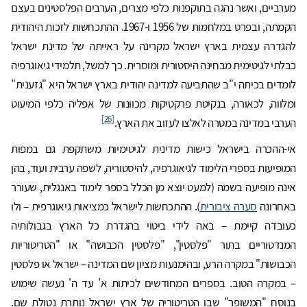
מערביים, ואשר נהגה בתוקפנות כלפי מצרים, הערבים הפלסטינים בעצם
הקמתה, ובפרט במלחמות של 1956 ו-1967. ההתכחשות לזכות היהודית
להגדרה עצמית בארץ ישראל מקרינה על ראייתה של מדינת ישראל
כבלתי לגיטימית מבחינה היסטורית ומוסרית. כך למשל, תלמידי גיאוגרפיה
לומדים בכיתה י"ב שהתביעה למדינה יהודית בארץ ישראל היא "גזענית"
ומלווה, לכאורה, בנקיטת פרקטיקות מכוונות של אפליה כלפי המיעוט
[26]
הערבי במדינה במטרה לאלצו לעזוב את הארץ.
אי-ההכרה בישראל כישות מדינית לגיטימיות משתקפת גם במפות
המופיעות בספרי הלימוד לגיאוגרפיה, להיסטוריה, לשפה ערבית ועוד, בהן
אינה מופיעה בשמה (למעט יוצא מן הכלל בספר לימוד באנגלית, שעורר
באחרונה
סערה ציבורית
). ההתכחשות לישראל כמציאות גיאוגרפית – ולו
כעובדה קיימת – באה לידי ביטוי בהגדרת כל הארץ בגבולותיה
המנדטוריים בתור "פלסטין", "פלסטין הכבושה" או "הטריטוריות
הכבושות" במקרה הרע, ובהימנעות מציון שם המדינה – ישראל או פלסטין
– במקרה הטוב. בספרים המחודשים לכיתות א' עד ה' נעשה שימוש
בנוסח "המשופר" שבו הטריטוריה של ארץ ישראל נותרת נטולת שם.