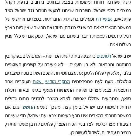
קשה שעודנה רווחת ומטופחת בצבא ובחוגים נרחבים בדעת הקהל
במצרים כלפי ישראל. השבחים שניתנו למעשי הטרור נגד ישראל מצד
עיתונאים,
אנשי דת
ופעילים ברשתות החברתיות במצרים והחשש של
המשטר המצרי לצאת בריש-גלי כנגדם, חיזקו את הרושם שאין כיום בארץ
הנילוס תמיכה עממית רחבה בשלום עם ישראל, וספק אם יש כלל עניין
בשלום אמת.
יש בישראל
הטוענים
כי הצינה ביחסי שתי המדינות – המתנהלים בעיקר בין
ההנהגות והצבאות ולא בין העמים – לא מעיבה על קשריהן השוטפים
בלבד, אלא אף עלולה לסכן את עצם עמידות הסכם השלום נוכח משברים
וטלטלות. מעת לעת מתפרסמים
מחקרי
מודיעין
שטח
העוקבים אחר
התעצמות צבא מצרים ופיתוח התשתיות המואץ בסיני ובאזור תעלת
סואץ, ומתריעים שהללו יאפשרו לצבא המצרי להכניס כוחות גדולים
לחזית העימות עם ישראל בזמן קצר. משכך נשמע
החשש
שגם אם
המשטר הנוכחי במצרים אינו חפץ בעימות צבאי עם ישראל, הרי שעוינות
הציבור המצרי כלפיה לצד בניין הכוח המצרי, עלולים לדרבן משטר עתידי,
בנסיבות עתידיות, לשקול לעשות כן.