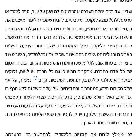
ועדיין, עד כמה יכולה הערכה אסטרטגית להישען על שיר, ספר לימוד או
סרט עלילתי? מוצע לנקוט גישת ביניים. להניח שספרי הלימוד מייצגים את
העתיד הרצוי או המדומיין, את הכוונות ואת תפיסת העולם המשותפת,
ובעצם את המערכת האפיסטמולוגית שדרכה רואה חברה את המציאות.
קורפוס ספרי הלימוד, בשל הסמכותיות שלו, רוחב היריעה והשנים
הארוכות והגילים המעצבים בהם אנו חשופים אליו כתלמידים, חשוב מאוד
ביצירת "ביטחון אונטולוגי" אישי, תחושת ההמשכיות והקיום הבטוח והמוגן
של כל אדם בחברה. מחקרים הראו כי גם כל חברה או לאום, זקוקים
[6]
לביטחון אונטולוגי קולקטיבי, תחושת המשכיות וקיום.
כאמור, על אף
שלל מקורות הידע המתחרים והתזזיתיות של עולם משתנה ללא הרף בו
אנו חיים, ואולי דווקא משום כך, נודע לקורפוס ספרי הלימוד הסמכותי
והמוחדר ללבבות בשנות העיצוב, השפעה מכרעת על המודעות העצמית
החברתית והאישית. על כן, חייבים להכיר את ספרי הלימוד כבסיס להבנת
העתיד בטווח הבינוני והארוך.
לכן מומלץ לנתח את תוכניות הלימודים ולהתחשב בהן בהערכות