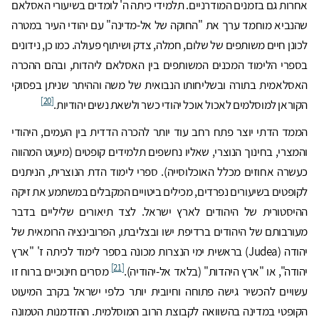
אחרות גם בזמנים המודרניים. תלמידי כיתה ה' לומדים בשיעורי האסלאם
שהנביא מוחמד ערך את "החוקה של אל-מדינה" עם יהודי העיר במטרה
לכונן חיים משותפים של שלום, חמלה, צדק ושיתוף פעולה. כמו כן, נידונים
בספרי הלימוד המכנים המשותפים בין האסלאם ליהדות, ובהם ההכרה
האסלאמית בתורה ובשליחותו הנבואית של משה וההיתר שניתן בפסוקי
[20]
הקוראן למוסלמים לאכול אוכל יהודי כשר ולשאת נשים יהודיות.
הממד הדתי יוצר פתח רחב עוד יותר להכרה הדדית בין העמים, היהודי
והמצרי, בחינוך הנוצרי, שאליו נחשפים תלמידים קופטים (מיעוט המהווה
כעשרה אחוזים מכלל האוכלוסייה). ספרי לימוד הדת הנוצרית, הניתנים
לקופטים בשיעורים נפרדים, מכילים ביטויים המקבלים במשתמע את זיקה
ההיסטורית של היהודים לארץ ישראל. לצד תיאורים שליליים בדבר
מעורבותם של היהודים ברדיפת ישו ובצליבתו, הפרובינציה הרומאית של
יהודה (Judea) בראשית ימי הנצרות מכונה בספר לימוד לכיתה ז' "ארץ
[21]
יהודה", או "ארץ היהדות" (בלאד אל-יהודיה).
מסרים חינוכיים ברוח זו
עשויים להכשיר גישה פתוחה וחיובית יותר כלפי ישראל בקרב המיעוט
הקופטי במדינה בהשוואה לקבוצת הרוב המוסלמית. ההזדמנות הטמונה