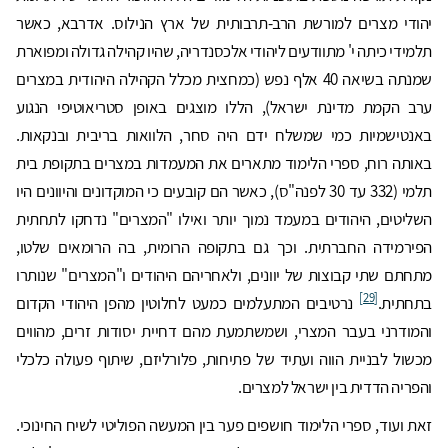
יהודי מצרים למורשת הרב-תרבותית של ארץ הנילוס. אדרבא, כאשר
תלמידי כיתה י' מתוודעים ליהודי אלכסנדריה, שהיו קהילה גדולה ומפוארת
שמנתה בשיאה 40 אלף נפש (כמחצית מכלל הקהילה היהודית במצרים
ערב הקמת מדינת ישראל), הללו מוצגים באופן סטריאוטיפי הנגוע
באנטישמיות כמי שמשלח ידם היה סחר, הלוואות בריבית ובנקאות.
באותה רוח, ספרי הלימוד מתארים את המעמדות במצרים בתקופת בית
תלמי (332 עד 30 לפנה"ס), כאשר הם קובעים כי המוקדונים והיוונים היו
השליטים, היהודים במעמד נמוך יותר ואילו "המצרים" נדחקו לתחתית
הפירמידה החברתית. וכך גם בתקופה הרומית, בה הרומאים שלטו,
מתחתם שתי קבוצות של יוונים, ולאחריהם היהודים ו"המצרים" שנותרו
[29]
בתחתית.
נרטיבים המתעלמים כמעט לחלוטין מהפן היהודי הקדום
והמודרני בעבר המצרי, ושמשתמעת מהם דחיית יסודות זרים, מהווים
מכשול לבניית הווה ועתיד של פתיחות, פלורליזם, שיתוף פעולה כלכלי
והפריה הדדית בין ישראל למצרים.
זאת ועוד, ספרי הלימוד חושפים פער בין המעשה הפוליטי לשיח החינוכי.