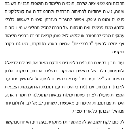
ההבנה והאינטואיציות שלהם; תוכניות הלימודים חושפות תבניות חשיבה
שונות, גישות ייחודיות לפתיחות חברתית ולהתמודדות עם קונפליקטים
פנימיים ומגמות עומק. אפשר להעריך בעזרתן סיכויים לשגשוג כלכלי
ולהתעצמות פנימית ואת הנכונות של חברה להכיל תהליכי שינוי וויכוחים
עמוקים מבלי להתפורר או לגלוש לאלימות; קריאה זהירה בספרי הלימוד
אף יכולה לחשוף "קונספציות" שגויות בארץ הנחקרת, כמו גם בקרב
חוקריה.
ועוד יתרון: בקיאות בתוכנית הלימודים מחזקת מאוד את היכולות לדיאלוג
ולפתיחות הלב של קהיליית המחקר. במילים אחרות, במקרה הנדון
במאמר זה, "ללכת יד ביד" עם ילדי מצרים לכיתה א' ולהמשיך יחד עד
למבחני הבגרות. אם נניח כי היכרות עם תוכנית ההתעצמות הצבאית
המצרית מועילה לצורך פיתוח יכולות צבאיות שתוכלנה להתמודד אתה,
היכרות עם תוכניות הלימודים מאפשרת לשוחח, לב אל לב, ולחלום יחד
עם הילד שבתוך כל אזרח מצרי.
לסיכום, לקח חשוב העולה מהספרות המחקרית בעשורים האחרונים קשור