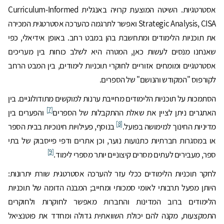
אסטרטגיות. השיטה המוצעת קרויה באנגלית Curriculum-Informed
Strategic Analysis, CISA ואפשר לתרגמה כהערכה אסטרטגית המכירה
את תוכניות הלימודים ומתחשבת בהן במבט רחב. באופן אידיאלי, כפי
שאנחנו מנסים לעשות כאן, המטרה היא לשלב כוחות בין מעריכים
אסטרטגיים ומומחים אזוריים לחוקרי תוכניות לימודים, בין המבט הרחב
לקורפוס "המקודש והנושם" של הספרים.
הסתמכות על תוכניות הלימודים מחייבת ערנות למוקשים מתודולוגיים. בין
[7]
האתגרים ניתן לציין את שאלת ההתקבלות של הספרים
והפערים בין
[8]
מדיניות החינוך למימושה בפועל.
בנוסף, פעילויות חינוכיות בבית הספר
או במסגרות חברתיות כתנועות נוער, וכן אתרים ודפי פייסבוק של בתי
[9]
ספר, מעבירים לעתים מסרים קיצוניים יותר מספרי לימוד.
לחקר תוכניות הלימודים ככלי עזר להערכה אסטרטגית שורת יתרונות:
היותן מפעל תרבותי לאומי סמכותי ומחייב; המבנה הדומה של תוכניות
הלימודים ברוב המדינות והחברות מאפשר לחוקרות ולחוקרים
התמקצעות, מקנה להם יכולת השוואתית גדולה ומחדד את פוטנציאל