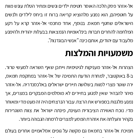
אל-אזהר פסק הלכה האוסר חטיפת ילדים ונשים ומתיר הטלת עונש מוות
על חוטפיהם, הוא נמנע מלהוציא קריאה ברוח זו ביחס לילדים ולנשים
הישראלים שחטף חמאס. בנוסף, אחד מחכמי אל-אזהר קרא על רקע
המלחמה להחרים חברות בינלאומיות הנמצאות בבעלות יהודית ולהימנע
מלעבוד עם יהודים, אותם כינה "אנשי הבוגדנות".
משמעויות והמלצות
הצהרות אל-אזהר מעניקות לגיטימיות וייתכן שאף השראה למעשי טרור.
ב-8 באוקטובר, למחרת הודעת התמיכה של אל-אזהר במתקפת חמאס,
ירה שוטר מצרי למוות בשלושה תיירים ישראלים באלכסנדריה. אל-אזהר
מיהר להבהיר שאין לפגוע בתיירים לא מוסלמים המבקרים במצרים, אך
נמנע מלגנות במפורש את הרצח. עבור הנרצחים היה זה מעט מדי ומאוחר
מדי. נוכח האווירה הציבורית העוינת, פינתה ישראל את צוות השגרירות
בקהיר והעלתה את אזהרת המסע למצרים לרמתה הגבוהה ביותר.
תמיכת אל-אזהר בחמאס גם מקשה על גופים אסלאמיים אחרים בעולם