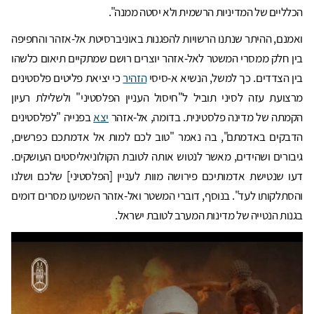
הכלליים של המדיניות הרשמית ולא יסטה ממנה".
ואמנם, ההיתר שנתנו הרשויות להפגנות באוניברסיטת אל-אזהר והחפיפה
בין חלק ממסרי המשטר לאל-אזהר יוצרים רושם שמתקיים תיאום כלשהו
בין הצדדים. כך למשל, הנשיא א-סיסי
הזהיר
כי יציאת פליטים פלסטינים
מרצועת עזה לסיני תוביל ל"חיסול העניין הפלסטיני" ולשלילת רעיון
הקמתה של מדינה פלסטינית. בדומה, אל-אזהר
יצא
בפנייה "לפלסטינים
הדבקים באדמתם", בה נאמר "טוב לכם למות אל אדמתכם כפרשים,
גיבורים ושהידים, מאשר לנטוש אותה לטובת הקולוניאליסטים העושקים.
דעו שנטישת אדמותיכם פירושה מוות לעניין [הפלסטיני] שלכם ושלנו
והסתלקותו לעד". בנוסף, דוברי המשטר ואל-אזהר השמיעו מסרים דומים
בגנות הנטייה של מדינות המערב לטובת ישראל.