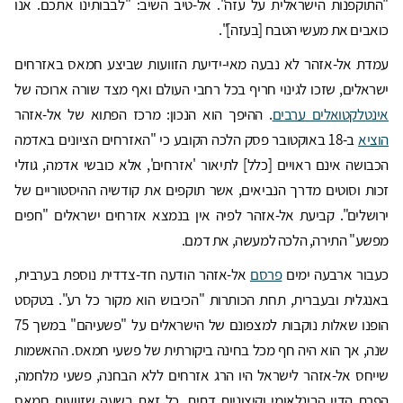
"התוקפנות הישראלית על עזה". אל-טיב השיב: "לבבותינו אתכם. אנו
כואבים את מעשי הטבח [בעזה]".
עמדת אל-אזהר לא נבעה מאי-ידיעת הזוועות שביצע חמאס באזרחים
ישראלים, שזכו לגינוי חריף בכל רחבי העולם ואף מצד שורה ארוכה של
אינטלקטואלים ערבים
. ההיפך הוא הנכון: מרכז הפתוא של אל-אזהר
הוציא
ב-18 באוקטובר פסק הלכה הקובע כי "האזרחים הציונים באדמה
הכבושה אינם ראויים [כלל] לתיאור 'אזרחים', אלא כובשי אדמה, גוזלי
זכות וסוטים מדרך הנביאים, אשר תוקפים את קודשיה ההיסטוריים של
ירושלים". קביעת אל-אזהר לפיה אין בנמצא אזרחים ישראלים "חפים
מפשע" התירה, הלכה למעשה, את דמם.
כעבור ארבעה ימים
פרסם
אל-אזהר הודעה חד-צדדית נוספת בערבית,
באנגלית ובעברית, תחת הכותרות "הכיבוש הוא מקור כל רע". בטקסט
הופנו שאלות נוקבות למצפונם של הישראלים על "פשעיהם" במשך 75
שנה, אך הוא היה חף מכל בחינה ביקורתית של פשעי חמאס. ההאשמות
שייחס אל-אזהר לישראל היו הרג אזרחים ללא הבחנה, פשעי מלחמה,
הפרת הדין הבינלאומי וקיצוניות דתית. כל זאת בשעה שזוועות חמאס