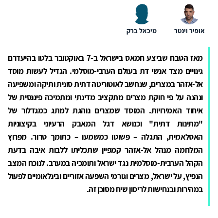
אופיר וינטר
מיכאל ברק
מאז הטבח שביצע חמאס בישראל
ב-7 באוקטובר בלטו בהיעדרם
גינויים מצד אנשי דת בעולם הערבי-מוסלמי. הגדיל לעשות מוסד
אל-אזהר במצרים, שנחשב לאוטוריטה דתית סונית ותיקה ומשפיעה
ונהנה על פי חוקת מצרים מתקציב מדינתי ומתמיכה פיננסית של
איחוד האמירויות. המוסד שמצרים נוהגת למתג כמגדלור של
"מתינות דתית" וכנושא דגל המאבק הרעיוני בקיצוניות
האסלאמית, התגלה – פשוטו כמשמעו – כתומך טרור. מפרוץ
המלחמה מנהל אל-אזהר קמפיין שתכליתו ללבות איבה בדעת
הקהל הערבית-מוסלמית נגד ישראל ותומכיה במערב. לנוכח המצב
הנפיץ, על ישראל, מצרים וגורמי השפעה אזוריים ובינלאומיים לפעול
במהירות ובנחישות לריסון שיח מסוכן זה.