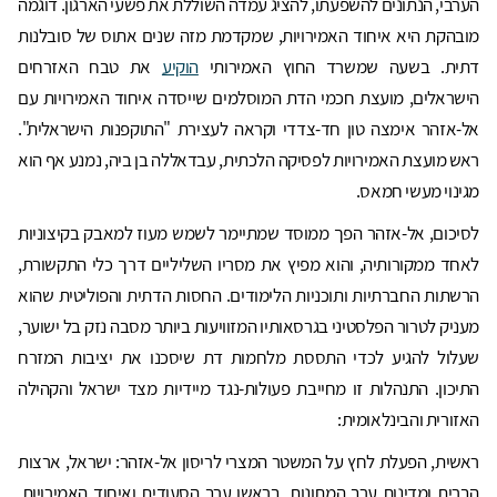
הערבי, הנתונים להשפעתו, להציג עמדה השוללת את פשעי הארגון. דוגמה
מובהקת היא איחוד האמירויות, שמקדמת מזה שנים אתוס של סובלנות
דתית. בשעה שמשרד החוץ האמירותי
הוקיע
את טבח האזרחים
הישראלים, מועצת חכמי הדת המוסלמים שייסדה איחוד האמירויות עם
אל-אזהר אימצה טון חד-צדדי וקראה לעצירת "התוקפנות הישראלית".
ראש מועצת האמירויות לפסיקה הלכתית, עבדאללה בן ביה, נמנע אף הוא
מגינוי מעשי חמאס.
לסיכום, אל-אזהר הפך ממוסד שמתיימר לשמש מעוז למאבק בקיצוניות
לאחד ממקורותיה, והוא מפיץ את מסריו השליליים דרך כלי התקשורת,
הרשתות החברתיות ותוכניות הלימודים. החסות הדתית והפוליטית שהוא
מעניק לטרור הפלסטיני בגרסאותיו המזוויעות ביותר מסבה נזק בל ישוער,
שעלול להגיע לכדי התססת מלחמות דת שיסכנו את יציבות המזרח
התיכון. התנהלות זו מחייבת פעולות-נגד מיידיות מצד ישראל והקהילה
האזורית והבינלאומית:
ראשית, הפעלת לחץ על המשטר המצרי לריסון אל-אזהר: ישראל, ארצות
הברית ומדינות ערב המתונות, בראשן ערב הסעודית ואיחוד האמירויות,