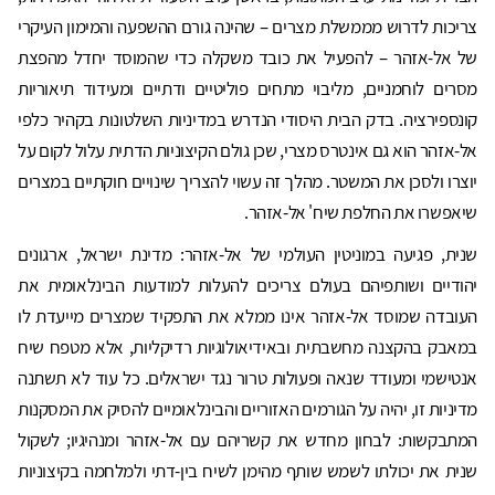
צריכות לדרוש מממשלת מצרים – שהינה גורם ההשפעה והמימון העיקרי
של אל-אזהר – להפעיל את כובד משקלה כדי שהמוסד יחדל מהפצת
מסרים לוחמניים, מליבוי מתחים פוליטיים ודתיים ומעידוד תיאוריות
קונספירציה. בדק הבית היסודי הנדרש במדיניות השלטונות בקהיר כלפי
אל-אזהר הוא גם אינטרס מצרי, שכן גולם הקיצוניות הדתית עלול לקום על
יוצרו ולסכן את המשטר. מהלך זה עשוי להצריך שינויים חוקתיים במצרים
שיאפשרו את החלפת שיח' אל-אזהר.
שנית, פגיעה במוניטין העולמי של אל-אזהר: מדינת ישראל, ארגונים
יהודיים ושותפיהם בעולם צריכים להעלות למודעות הבינלאומית את
העובדה שמוסד אל-אזהר אינו ממלא את התפקיד שמצרים מייעדת לו
במאבק בהקצנה מחשבתית ובאידיאולוגיות רדיקליות, אלא מטפח שיח
אנטישמי ומעודד שנאה ופעולות טרור נגד ישראלים. כל עוד לא תשתנה
מדיניות זו, יהיה על הגורמים האזוריים והבינלאומיים להסיק את המסקנות
המתבקשות: לבחון מחדש את קשריהם עם אל-אזהר ומנהיגיו; לשקול
שנית את יכולתו לשמש שותף מהימן לשיח בין-דתי ולמלחמה בקיצוניות