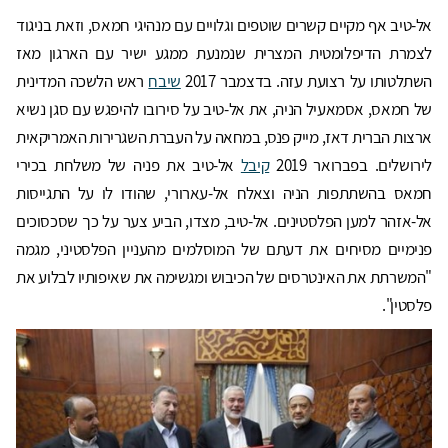
אל-טיב אף מקיים קשרים שוטפים וגלויים עם מנהיגי חמאס, וזאת בניגוד
לצמרת הדיפלומטית המצרית שנמנעת ממגע ישיר עם הארגון מאז
השתלטותו על רצועת עזה. בדצמבר 2017
שיבח
ראש הלשכה המדינית
של חמאס, אסמאעיל הניה, את אל-טיב על סירובו להיפגש עם סגן נשיא
ארצות הברית דאז, מייק פנס, במחאה על העברת השגרירות האמריקאית
לירושלים. בפברואר 2019
קיבל
אל-טיב את פניה של משלחת בכירי
חמאס בהשתתפות הניה וצאלח אל-עארורי, שהודו לו על התגייסות
אל-אזהר למען הפלסטינים. אל-טיב, מצדו, הביע צער על כך שסכסוכים
פנימיים מסיחים את דעתם של המוסלמים מהעניין הפלסטיני, מגמה
"המשרתת את האינטרסים של הכיבוש ומגשימה את שאיפותיו לבלוע את
פלסטין".