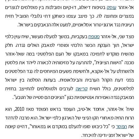
אל-אזהר
עוסק
בטיפוח דיאלוג, דו-קיום וסובלנות בין מוסלמים לנוצרים
במצרים ומחוצה לה. כך מיצב עצמו כשחקן דתי גלובלי המוביל חזית
רעיונית נגד ארגוני טרור אסלאמיים, למעט אלה הנאבקים בישראל.
מצד שני, אל-אזהר
מטפח
בעקביות, במשך למעלה מעשור, שיח עוין כלפי
ישראל, תוך הענקת הכשר הלכתי ומוסרי למאבק האלים נגדה. חלק
מהשיח מוקדש לתמיכה במאבקו של העם הפלסטיני במה שאל-אזהר
מכנה "הישות הציונית", להתרעה על מזימותיה לכאורה לייהד את פלסטין
ולהשתלט על אל-אקצא, ולחשיפת פשעים המיוחסים לה נגד הפלסטינים
בפני דעת הקהל הערבית והבינלאומית. בעתות הסלמה בין ישראל
לפלסטינים, כולל השיח
קריאה
לערבים ולמוסלמים להתייצב בחזית
המאבק נגדה ואמירות אנטישמיות כגון "הציונים הם סטייה של הטבע".
שיח' אל-אזהר, אחמד אל-טיב, העומד בראש המוסד מאז 2010, הוא
הרוח החיה מאחורי הקו הניצי של הארגון כלפי ישראל. הוא מרבה להדהד
את
המסר
כי "כל כיבוש סופו להעלם במוקדם או במאוחר", דהיינו קיומה
של ישראל זמני ודינה להיכחד.