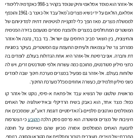
אל-אזהר הוא מוסד אסלאמי ותיק שנוסד בקהיר ב-998 כאקדמיה ללימודי
אסלאם, הולאם על ידי נשיא מצרים ג'מאל עבד אל-נאצר ב-1961 והוכפף
לממשלת מצרים. מאז הפך כלי להקניית לגיטימיות דתית למדיניותם של
המשטרים המתחלפים במצרים ולהפצת מסרים מטעמם בזירה הפנימית
והחיצונית, בין השאר סביב היחסים עם ישראל. בד בבד, נהנה אל-אזהר
ממרחב צר של עצמאות ולעיתים התעמת עם המשטרים, בעיקר בסוגיות
דת וחברה. אוניברסיטת אל-אזהר היא אחת הגדולות בעולם. לומדים בה
כחצי מיליון סטודנטים, מתוכם כמה עשרות אלפי סטודנטים זרים, ויש לה
שלוחות בעולם. אל-אזהר גם מפעיל במצרים מערכת חינוך שבה לומדים
כשני מיליון תלמידים, כעשרה אחוזים מכלל מערכת החינוך.
מראשית שלטונו של הנשיא עבד אל-פתאח א-סיסי, נוקט אל-אזהר קו
כפול: מצד אחד, הוא נאבק בשיח הרדיקלי ובאידיאולוגיה של האחים
המוסלמים וארגונים סלפיים-ג'האדיסטיים דוגמת דאע"ש, שמסכנים את
היציבות של מצרים ומשטרה. הוא פרסם פסק הלכה
הקובע
כי הצטרפות
לתנועת האחים המוסלמים אסורה מכיוון שהם מאיימים על חוסנה
החברתי של מצרים, מעורבים בטרור ומסלפים את הקוראן והסונה. בנוסף,