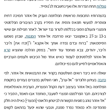
נופלות
תחת הגדרות אלו ואף נחשבות לג'נוסייד.
בהצהרותיו התכופות מראשית המלחמה העניק אל-אזהר תמיכה דתית
ומוסרית למעשי חמאס והסית את חסידיו בקרב הציבורים הפלסטיני
והמצרי והעולם הסוני בכללותו לטרור נגד ישראל. לאחר תפילות יום שישי
ב-13 וב-27 באוקטובר יצאו מרחבת אל-אזהר
הפגנות
, שבהן נשמעו
הסיסמאות: "ברוח ובדם נפדה אותך אל-אקצא" ו"[זכרו את] ח'יבר
ח'יבר, יהודים, צבא מוחמד עוד יחזור". בפסק ההלכה שהוציא
קרא
אל-אזהר לפלסטינים לעמוד כאיש אחד מול הכיבוש ולעמים הערביים
והאסלאמיים לסייע להם כפי יכולתם.
שאלה היא כיצד רואים השלטונות בקהיר את התבטאויות אל-אזהר. לפי
כתבה
בעיתון הלונדוני "אל-ערב", חוגי השלטון במצרים נעזרים בתקופת
המלחמה באל-אזהר בעיצוב דעת הקהל המצרית, הערבית והאסלאמית
לצורכיהם. חבר הפרלמנט המצרי לשעבר, מוחמד אבו-חאמד, הסביר כי
"אל-אזהר נוהג בסוגיות הקשורות לביטחון הלאומי [המצרי] כאילו היה חלק
מהמדינה ולא כמוסד נפרד ממנה, וטבעי שהוא יפעל בהתאם לקווים