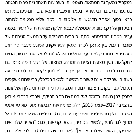
במקביל נמשך גל המחאות העממיות. בשבועות האחרונים פרצו הפגנות
במספר ערים ברחבי איראן. בכאזרון שבמחוז פארס בדרום-מערב איראן
פרצו בסוף אפריל התנגשויות אלימות בין כמה אלפי מפגינים לכוחות
הביטחון על רקע כוונות הממשלה לבצע חלוקה מנהלתית של העיר. בכמה
ערים במחוז כורדיסטאן פתחו סוחרים בשביתה עקב המשך סגירתם של
מעברי הגבול בין איראן לכורדיסטאן העיראקית, המונע מעבר סחורות.
באספהאן מחו חקלאים על החלטת השלטונות לקצץ את מכסות המים
לחקלאות בגין מצוקת המים החמורה. מחאות על רקע דומה פרצו גם
במחוזות נוספים בדרום איראן. אף כי לא ניתן לקשור בין גלי המחאה
השונים, שחלקם אינם קשורים במישרין למצב הכלכלי, הרי שהם משקפים
תסכול גובר בקרב הציבור לנוכח המצוקות המחריפות וכישלון השלטונות
לספק להן מענה. בדומה לגל המחאה רחב ההיקף, שפרץ ברחבי איראן
בדצמבר 2017–ינואר 2018, חלק מהמחאות לובשות אופי פוליטי ואנטי
ממסדי. חלק מהמפגינים השמיעו ביקורת כנגד הפניית משאבי המדינה אל
מחוץ לגבולותיה, למשל בסוריה, ונשאו קריאות, כגון: "האויב שלנו אינו
אמריקה, האויב שלנו הוא כאן". גילויי מחאה הופנו גם כלפי אנשי דת