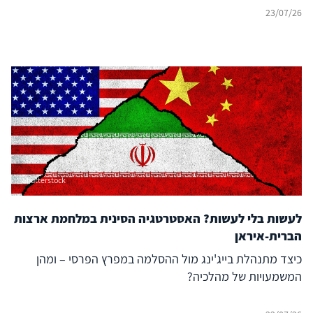
לעימות?
23/07/26
Shutterstock
לעשות בלי לעשות? האסטרטגיה הסינית במלחמת ארצות
הברית-איראן
כיצד מתנהלת בייג'ינג מול ההסלמה במפרץ הפרסי – ומהן
המשמעויות של מהלכיה?