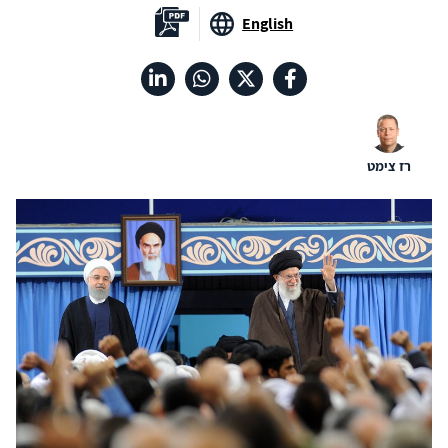
English
רז צימט