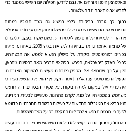
ובאספהאן היפנו אזרחים את גבם לדרשן תפילות יום השישי במסגד כדי
להביע את מחאתם נגד השלטונות.
בתוך כך גוברת הביקורת כלפי הנשיא גם מצד תומכיו במחנה
הרפורמיסטי, החוששים שמא כישלון ממשלתו יחזק את הקיצונים או יסלול
את הדרך לעלייתו של זרם פופוליסטי חדש, כשם שקרה בעקבות ניצחונו
של מחמוד אחמדינז'אד בבחירות לנשיאות בקיץ 2005. באחרונה מתחו
בכירים רפורמיסטים ביקורת על כישלון הנשיא לממש את הבטחותיו.
פרופ' סאדק זיבאכלאם, הפרשן הפוליטי הבכיר מאוניברסיטת טהראן,
הלין על כך שרוחאני אינו מספק פתרונות מעשיים למצוקות האזרחים.
הפעיל הרפורמיסטי עבדאללה נאסרי תקף, אף הוא, את הנשיא ואמר כי
היה עדיף אילו במקום למתוח ביקורת על פקידיו הבכירים, היה רוחאני
משתמש בסמכויותיו על מנת לקדם פתרונות מעשיים לבעיות המדינה.
הוא הביא את המגבלות החדשות על פעילות הרשתות החברתיות כדוגמא
לפער בין הבטחות הנשיא למדיניות הננקטת בפועל מצד השלטונות.
באחרונה, ומתוך הכרה בקושי להגביל את השימוש שהציבור הרחב עושה
באפליקציה, החליטו השלטונות לאסור על גופים ממשלתיים להשתמש