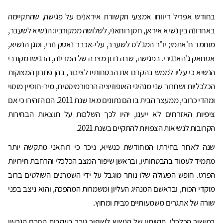
בחודש אפריל דיווחו אמצעי תקשורת איראנים על פגישה, שהתקיימה
באחרונה בין נשיא איראן, חסן רוחאני, לשלושה ממקורביו: הנשיא לשעבר,
מוחמד ח'אתמי; יו"ר המג'לס לשעבר, עלי-אכבר נאטק נורי, וסגן הנשיא,
אסחאק ג'האנגירי. בפגישה, שבה נדון מצבה של המדינה, הדגישו מקורבי
הנשיא כי עליו לממש בהקדם את הבטחותיו לציבור, בהן פתרון המצוקות
הכלכליות ושחרור שני מנהיגי האופוזיציה הרפורמיסטית, מיר-חוסיין מוסוי
ומהדי כרובי, ממעצר הבית בו הם נתונים מאז שנת 2011. הם הזהירו כי אם
ציפיות האזרחים לא ייענו, יהיו לכך השלכות על תוצאות הבחירות
הקרובות לנשיאות הצפויות להתקיים בשנת 2021.
שנה לאחר בחירתו המחודשת כנשיא, ניכר כי רוחאני מתקשה יותר
מתמיד לעמוד בהבטחותיו, ובראשן שיפור המצב הכלכלי והרחבת חירויות
הפרט. חופש הפעולה שלו נותר מוגבל על ידי השמרנים השולטים ברוב
מוקדי הכוח, ובראשם המנהיג העליון ומשמרות המהפכה, והוא ניצב בפני
שורה של אתגרים משמעותיים מבית ומחוץ.
במישור הכלכלי, תקוותיו של הנשיא לשיפור ניכר בעקבות הסכם הגרעין