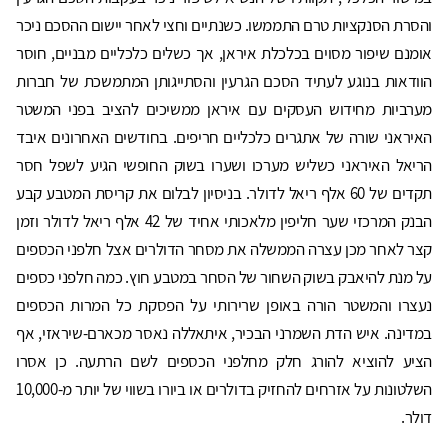
והסרת הסנקציות טרם התממשו. כשנתיים וחצי לאחר יישום ההסכם ניכר
אומנם שיפור מסוים בכלכלת איראן, אך כשלים כלכליים מבניים, חוסר
הוודאות בנוגע לעתיד הסכם הגרעין והסתייגותן המתמשכת של חברות
מערביות מחידוש העסקים עם איראן ממשיכים להציב בפני המשטר
האיראני שורה של אתגרים כלכליים חריפים. בחודשים האחרונים איבד
הריאל האיראני כשליש מערכו ושערו בשוק החופשי הגיע לשפל חסר
תקדים של 60 אלף ריאל לדולר. בניסיון לבלום את קריסת המטבע קבע
הבנק המרכזי שער חליפין מלאכותי אחיד של 42 אלף ריאל לדולר וזמן
קצר לאחר מכן עצרה הממשלה את מסחר הדולרים אצל חלפני הכספים
על מנת להיאבק בשוק השחור של הסחר במטבע חוץ. כמה חלפני כספים
נעצרו והמשטר הורה באופן שרירותי על הפסקת כל המרות הכספים
במדינה. איש הדת השמרני הבכיר, איתאללה נאסר מכארם-שיראזי, אף
הציע להוציא להורג חלק מחלפני הכספים לשם הרתעה. כן אסרו
השלטונות על אזרחים להחזיק בדולרים או ביורו בשווי של יותר מ-10,000
דולר.