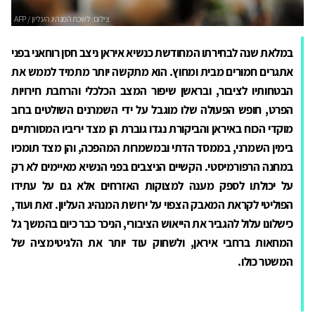
במלאת שנה לבחירתו המחודשת כנשיא איראן ניצב חסן רוחאני בפני
אתגרים חמורים מבית ומחוץ. הוא מתקשה יותר מתמיד לממש את
הבטחותיו לציבור, ובראשן שיפור המצב הכלכלי והרחבת חירויות
הפרט, חופש הפעולה שלו מוגבל על ידי השמרנים השולטים ברוב
מוקדי הכוח באיראן והביקורת נגדו גוברת הן מצד יריביו המסורתיים
בימין השמרני, בממסד הדתי ובמשמרות המהפכה, והן מצד תומכיו
במחנה הרפורמיסטי. הקשיים הניצבים בפני הנשיא מאיימים לא רק
על יכולתו לספק מענה למצוקות האזרחים אלא גם על עתידו
הפוליטי לקראת המאבק הצפוי על ירושת המנהיג העליון. זאת ועוד,
כישלונו עלול להגביר את הייאוש הציבורי, הניכר כבר כיום בהמשך גל
המחאות ברחבי איראן, ולשחוק עוד יותר את הלגיטימציה של
המשטר כולו.