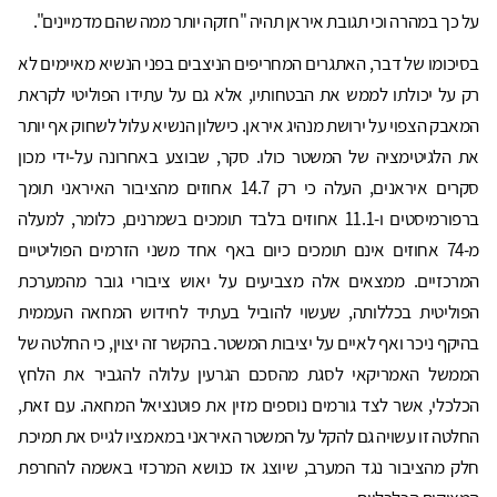
על כך במהרה וכי תגובת איראן תהיה "חזקה יותר ממה שהם מדמיינים".
בסיכומו של דבר, האתגרים המחריפים הניצבים בפני הנשיא מאיימים לא
רק על יכולתו לממש את הבטחותיו, אלא גם על עתידו הפוליטי לקראת
המאבק הצפוי על ירושת מנהיג איראן. כישלון הנשיא עלול לשחוק אף יותר
את הלגיטימציה של המשטר כולו. סקר, שבוצע באחרונה על-ידי מכון
סקרים איראנים, העלה כי רק 14.7 אחוזים מהציבור האיראני תומך
ברפורמיסטים ו-11.1 אחוזים בלבד תומכים בשמרנים, כלומר, למעלה
מ-74 אחוזים אינם תומכים כיום באף אחד משני הזרמים הפוליטיים
המרכזיים. ממצאים אלה מצביעים על יאוש ציבורי גובר מהמערכת
הפוליטית בכללותה, שעשוי להוביל בעתיד לחידוש המחאה העממית
בהיקף ניכר ואף לאיים על יציבות המשטר. בהקשר זה יצוין, כי החלטה של
הממשל האמריקאי לסגת מהסכם הגרעין עלולה להגביר את הלחץ
הכלכלי, אשר לצד גורמים נוספים מזין את פוטנציאל המחאה. עם זאת,
החלטה זו עשויה גם להקל על המשטר האיראני במאמציו לגייס את תמיכת
חלק מהציבור נגד המערב, שיוצג אז כנושא המרכזי באשמה להחרפת