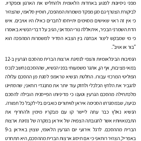
מפני ניסיונות לפגוע באחדות הלאומית ולהחליש את הארגון ומפקדיו.
לביקורת הצטרף גם סגן מפקד משמרות המהפכה, חוסיין סלאמי, שהצהיר
כי אין זה ראוי שאישים מסוימים יתייחסו לחברים כאילו היו אויבים. איש
הדת השמרני הבכיר, איתאללה נורי המדאני, הגיב על דברי הנשיא באומרו
כי מי שמבקש ליצור אבחנה בין הצבא הסדיר למשמרות המהפכה הוא
"בור או אויב".
הנסיבות הבינלאומיות והצפי לנסיגת ארצות הברית מהסכם הגרעין ב-12
במאי מציבות, אף הן, אתגר משמעותי בפני הנשיא, שההסכם נחשב לנכס
הפוליטי המרכזי עבורו. החלטת הנשיא טראמפ לסגת מן ההסכם עלולה
להגביר את הלחץ הכלכלי ולחזק עוד יותר את מתנגדי רוחאני, שהסתייגו
מלכתחילה מהסכם הגרעין וטענו כי מדיניותו הפייסנית הובילה להסכם
כניעה, שבמסגרתו הסכימה איראן לוויתורים כואבים בלי לקבל כל תמורה.
הנשיא נאלץ כבר עתה ליישר קו עם מבקריו מימין ולהחריף את
התבטאויותיו אשר לתגובתה הצפויה של איראן במקרה של נסיגת ארצות
הברית מההסכם. לרגל אירועי יום הגרעין הלאומי, שצוין באיראן ב-9
באפריל, הצהיר רוחאני כי אם תיסוג ארצות הברית מההסכם, היא תתחרט