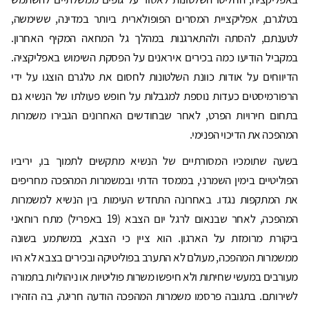
בטלגרם, אפליקציית המסרים הפופולארית ביותר במדינה, ששימשה,
לטענתם, להסתה ולהתארגנות במהלך גל המחאה המקיף האחרון.
במקביל הודיעו כמה בכירים איראנים על הפסקת השימוש באפליקציה.
הדיווחים על אודות כוונת השלטונות לחסום את טלגרם הוצגו על ידי
הרפורמיסטים כעדות נוספת למגבלות על חופש פעולתו של הנשיא גם
בתחום חירויות הפרט, לאחר שבחודשים האחרונים הגבירו משמרות
המהפכה את הדיכוי הפנימי.
בשעה שתומכיו המסורתיים של הנשיא מתקשים לתמוך בו, יריביו
הפוליטיים בימין השמרני, בממסד הדתי ובמשמרות המהפכה מחריפים
את המתקפות נגדו. באחרונה התחדש העימות בין הנשיא למשמרות
המהפכה, לאחר שבנאום לרגל יום הצבא (19 באפריל) מתח רוחאני
ביקורת מרומזת על הארגון. הוא ציין כי הצבא, במשתמע בשונה
ממשמרות המהפכה, מעולם לא התערב בפוליטיקה ובכירים בצבא לא היו
מעורבים במעשי שחיתות ולא חיפשו משרות פוליטיות או ניהוליות בתמורה
לשירותם. בתגובה פרסמו משמרות המהפכה הודעה חריגה, בה הזהירו