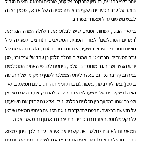
יותר כלפי התנועה, בניסיון להתקרב אל קטר, טורקיה וחמאס. האיום הגדול
ביותר על ערב הסעודית נשקף בראייתה מכיוונה של איראן, ומכאן רצונה
לגבש גוש סוני גדול ומאוחד במרחב.
בריאד הבינו, לפחות זמנית, שיש לבלוע את הגלולה המרה הנקראת
'האחים המוסלמים' לצורך הפניית המשאבים הנחוצים לפעולה מול
האיום המרכזי - איראן השיעית שכוחה במרחב גובר, מנקודת מבטה של
ערב הסעודית. הפרגמטיות שמגלים המלך סלמן בן עבד אל־עזיז ובנו, סגן
יורש העצר ושר הגנה מוחמד בן־סלמן, ביחסם לסניפי האחים המוסלמים
במרחב (הדבר נכון גם באשר ליחס הממלכה לסניף המקומי של התנועה
בתימן) באה לידי ביטוי, כאמור, גם בהתחממות היחסים עם חמאס. בריאד
האמינו שקשרים אלו יסייעו לממלכה לא רק להרחיק את חמאס מאיראן
ולמצב אותו כמתווך בין הפלגים הפלסטיניים, אלא גם לחזק את השפעתו
על הנעשה ברצועה. תרמה להתקרבות זו גם הפגיעה ביחסי חמאס ואיראן
על רקע מלחמת האזרחים בסוריה והתייצבות הארגון נגד משטר אסד.
חמאס גם לא זנח לחלוטין את קשריו עם איראן. עדות לכך ניתן למצוא
בבחירתו של יחיא סינוואר, איש הזרוע הצבאית לשעבר ובעל קשרים עם