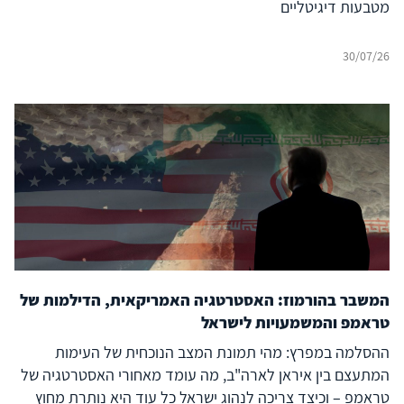
מטבעות דיגיטליים
30/07/26
המשבר בהורמוז: האסטרטגיה האמריקאית, הדילמות של
טראמפ והמשמעויות לישראל
ההסלמה במפרץ: מהי תמונת המצב הנוכחית של העימות
המתעצם בין איראן לארה"ב, מה עומד מאחורי האסטרטגיה של
טראמפ – וכיצד צריכה לנהוג ישראל כל עוד היא נותרת מחוץ