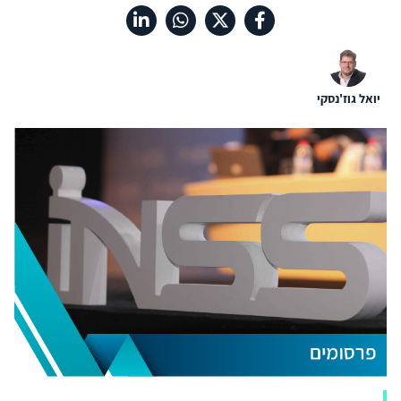
יואל גוז'נסקי