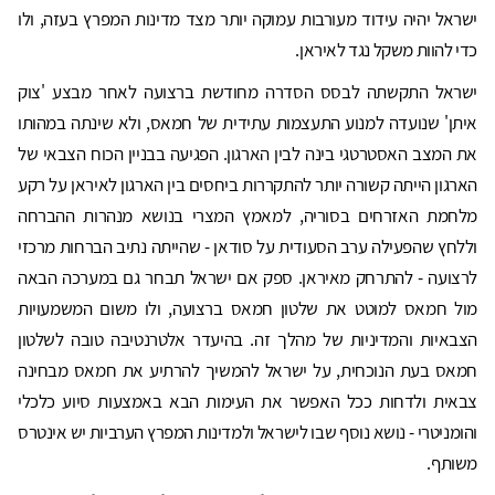
ישראל יהיה עידוד מעורבות עמוקה יותר מצד מדינות המפרץ בעזה, ולו
כדי להוות משקל נגד לאיראן.
ישראל התקשתה לבסס הסדרה מחודשת ברצועה לאחר מבצע 'צוק
איתן' שנועדה למנוע התעצמות עתידית של חמאס, ולא שינתה במהותו
את המצב האסטרטגי בינה לבין הארגון. הפגיעה בבניין הכוח הצבאי של
הארגון הייתה קשורה יותר להתקררות ביחסים בין הארגון לאיראן על רקע
מלחמת האזרחים בסוריה, למאמץ המצרי בנושא מנהרות ההברחה
וללחץ שהפעילה ערב הסעודית על סודאן - שהייתה נתיב הברחות מרכזי
לרצועה - להתרחק מאיראן. ספק אם ישראל תבחר גם במערכה הבאה
מול חמאס למוטט את שלטון חמאס ברצועה, ולו משום המשמעויות
הצבאיות והמדיניות של מהלך זה. בהיעדר אלטרנטיבה טובה לשלטון
חמאס בעת הנוכחית, על ישראל להמשיך להרתיע את חמאס מבחינה
צבאית ולדחות ככל האפשר את העימות הבא באמצעות סיוע כלכלי
והומניטרי - נושא נוסף שבו לישראל ולמדינות המפרץ הערביות יש אינטרס
משותף.