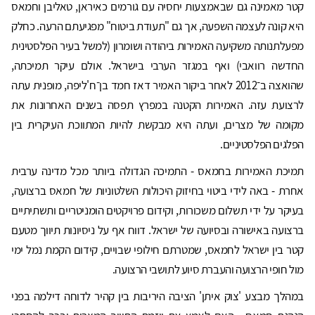
קטר מאמינה גם שבאמצעות יחסיה עם גורמים כאיראן, טאליבן וחמאס
היא קונה לעצמה השפעה, אך גם "תעודת ביטוח" מפגיעתם הרעה. כחלק
מפעלתנותה משקיעה האמירות ביהודה ושומרון (למשל בעיר הפלסטינית
החדשה רוואבי) ואף במגזר הערבי בישראל. אולם עיקר תמיכתה,
שהואצה ב־2012 לאחר ביקור האמיר דאז חמד בן־ח'ליפה, מופנית עתה
לרצועת עזה. האמירות הקטנה במפרץ תפסה בשנים האחרונות את
מקומה של מצרים, ועתה היא מבקשת להיות המתווכת העיקרית בין
הפלגים הפלסטיניים.
תמיכת האמירות בחמאס - התמיכה הגדולה ביותר מכל מדינה ערבית
אחרת - באה לידי ביטוי בחיזוק היכולות השלטוניות של חמאס ברצועה,
בעיקר על ידי תשלום משכורות, וקידום פרויקטים הומניטריים ותשתיתיים
ברצועה באישורה ובסיועה של ישראל. דווח אף על ניסיונות תיווך מטעם
קטר בין ישראל לחמאס, שמטרתם חילופי שבויים, קידום הקמת נמל ימי
מול חופי הרצועה והעברת סיוע לתושבי הרצועה.
במהלך מבצע 'צוק איתן' הציבה היריבות בין קהיר לדוחה דילמה בפני