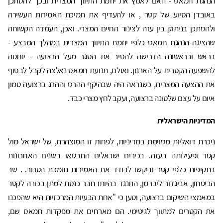
הנהגת חמאס - האם לאמץ את יוזמת התיווך המצרית ובכך להסתכן
באובדן הסיוע של קטר , או להעדיף את תמיכת האמירות העשירה
ולהסתכן בניתוק בין עזה לצינור החיים המצרי. ואכן, העמדה הקשוחה
שהציגה הנהגת חמאס כלפי יוזמת התיווך המצרית במהלך המבצע -
בראש ובראשונה הדרישה להסיר את הסגר מעל הרצועה - יוחסה
להשפעה הקטרית על הארגון. ואולם, תנועת חמאס נאלצה לקבל לבסוף
את ההצעה המצרית, כשנראה היה שבהיקף ההרס וההרג ברצועה טמון
איום על עצם שלטונה ברצועה, ועקב לחץ מצרי כבד.
המדיניות הישראלית
ניכרת דואליות מסוימת במדיניות, לפחות זו המוצהרת, של ישראל מול
קטר ופעילותה בעזה. בכירים ישראלים התבטאו בשנים האחרונות
בתקיפות כלפי קטר וביקשו לבודד את האמירות תומכת הטרור. . שר
הביטחון, אביגדור ליברמן, התנגד בהיותו חבר כנסת למתן בכורה לקטר
במאמצי השיקום ברצועה, וטען כי "אחת הבעיות המרכזיות היא שהפכנו
את הקטרים למתווך לגיטימי. הם מארחים את מפקדות חמאס שם,