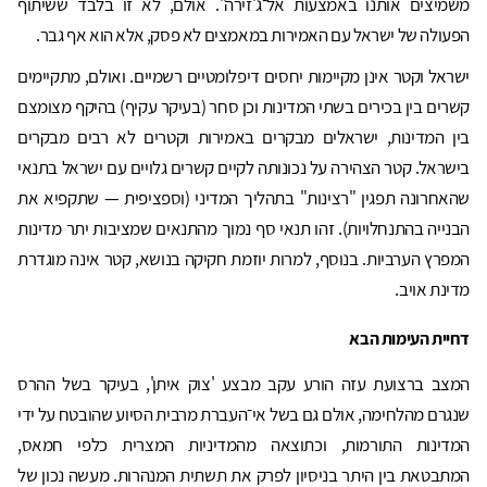
משמיצים אותנו באמצעות אל־ג'זירה". אולם, לא זו בלבד ששיתוף
הפעולה של ישראל עם האמירות במאמצים לא פסק, אלא הוא אף גבר.
ישראל וקטר אינן מקיימות יחסים דיפלומטיים רשמיים. ואולם, מתקיימים
קשרים בין בכירים בשתי המדינות וכן סחר (בעיקר עקיף) בהיקף מצומצם
בין המדינות, ישראלים מבקרים באמירות וקטרים לא רבים מבקרים
בישראל. קטר הצהירה על נכונותה לקיים קשרים גלויים עם ישראל בתנאי
שהאחרונה תפגין "רצינות" בתהליך המדיני (וספציפית — שתקפיא את
הבנייה בהתנחלויות). זהו תנאי סף נמוך מהתנאים שמציבות יתר מדינות
המפרץ הערביות. בנוסף, למרות יוזמת חקיקה בנושא, קטר אינה מוגדרת
מדינת אויב.
דחיית העימות הבא
המצב ברצועת עזה הורע עקב מבצע 'צוק איתן', בעיקר בשל ההרס
שנגרם מהלחימה, אולם גם בשל אי־העברת מרבית הסיוע שהובטח על ידי
המדינות התורמות, וכתוצאה מהמדיניות המצרית כלפי חמאס,
המתבטאת בין היתר בניסיון לפרק את תשתית המנהרות. מעשה נכון של