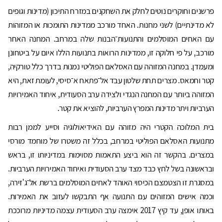
פרשנים וחוקרים נוטים לחלק את השחקנים במזרח התיכון (מדינות וגופים
לא מדינתיים) לשני מחנות. האחד מורכב ממדינות התומכות או המזוהות
עם האחים המוסלמים והתנועות־הבנות שלה במרחב. המחנה האחר
מורכב, על פי חלוקה זו, ממדינות הרואות בתנועות הללו איום על ביטחונן
ומעמדן. במחנה המזוהה עם האסלאם הפוליטי נמנות בדרך כלל טורקיה,
קטר וחמאס. מצרים תחת שלטון עבד אל־פתאח א־סיסי, לעומת זאת, היא
המזוהה ביותר עם המחנה הנגדי ולצידה ערב הסעודית, איחוד האמירויות
הערביות ויתר מדינות המפרץ הערביות, להוציא את קטר.
בית המלוכה הקטרי היה מזוהה עם האידיאולוגיה וסייע לממן רבות
מתנועות האסלאם הפוליטי במרחב, בכלל זה משטרו של מוחמד מורסי
במצרים. בהקשר זה הוא ביצע התאמות מסוימות במדיניותו זו, בראש
ובראשונה בשל לחץ כבד מצד ערב הסעודית ואיחוד האמירויות הערביות.
במסגרת זו הצטמצם הכיסוי האוהד לאחים המוסלמים ברשת אל־ג'זירה,
וכמה אישים המזוהים עם התנועה אף התבקשו לעזוב את האמירות.
באותו אופן, עד קיץ 2017 אימצה ערב הסעודית עצמה מדיניות מרוככת