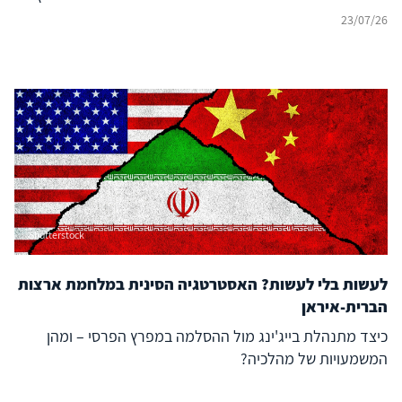
לעימות?
23/07/26
Shutterstock
לעשות בלי לעשות? האסטרטגיה הסינית במלחמת ארצות
הברית-איראן
כיצד מתנהלת בייג'ינג מול ההסלמה במפרץ הפרסי – ומהן
המשמעויות של מהלכיה?