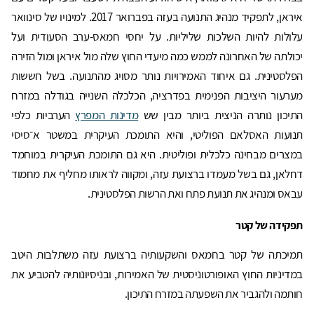
איראן, לתפקיד מנהיג התנועה בעזה בפברואר 2017. למינויו של סינוואר
עלולות להיות השלכות שליליות. על יחסי חמאס-ערב הסעודית ועל
יכולתה של האחרונה לממש כמה מיעדי החוץ שלה מול איראן ומול הזירה
הפלסטינית. גם איחוד האמירויות נותר מסויג מהתנועה. בשל חששות
מערעור היציבות הפנימית בפדרציה, הכלכלה השנייה בגודלה במזרח
התיכון נותרה הניצית ביותר מבין שש
מדינות המפרץ
הערביות כלפי
תנועות האסלאם הפוליטי, והיא התומכת העיקרית במשטר א־סיסי
במצרים מבחינה כלכלית ופוליטית. היא גם התומכת העיקרית במוחמד
דחלאן, גם בשל מעמדו ברצועת עזה, ומקווה לראותו מחליף את מחמוד
עבאס ומנהיג את תנועת פתח ואת הרשות הפלסטינית.
תפקידה של קטר
תמיכתה של קטר בחמאס והשקעותיה ברצועת עזה משתלבות היטב
במדיניות החוץ האופורטוניסטית של האמירות, ובניסיונותיה להטביע את
חותמה ולהגביר את השפעתה במזרח התיכון.