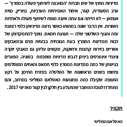
מדיניות החוץ של שש חברות 'המועצה לשיתוף פעולה במפרץ' —
ערב הסעודית, קטר, איחוד האמירויות הערביות, בחריין, כווית
ועומאן — לא הייתה וגם עתה איננה מופת לשיתוף פעולה ולאחדות
השורות. אין הדבר שונה במהותו כאשר נדונה מדיניותן כלפי רצועת
עזה והגוף השלטוני שלה — תנועת חמאס. נוסף להתמקדותן של
רבות ממדינות המפרץ בעת הנוכחית בבעיות פנים ובמאבקים
אזוריים בזירות קרובות ורחוקות, מקשים עליהן גם מאבקי יוקרה
וניגודי אינטרסים ביניהן לגבש מדיניות מוסכמת בסוגיה. הפערים
בגישתן של כמה ממדינות המפרץ כלפי חמאס והאחים המוסלמים
נחשפו בשנים הראשונות של הטלטלה במזרח התיכון על רקע
התנופה שקיבלו כמה מתנועות האסלאם הפוליטי במרחב, והם
התחדדו לנוכח המשבר שהתגלע בין חלקן לבין קטר מאז יוני 2017 .
תקציר
האסלאם הפוליטי