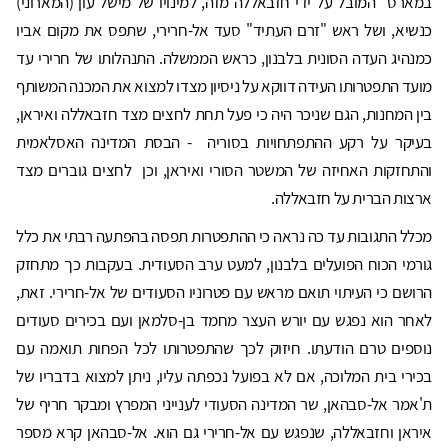
במארס" המובל על ידי חזבאללה מזה, למינויו של מישל עון (המארוני)
כנשיא, ושל ראש "זרם העתיד" סעד אל-חרירי, שתפס את מקום אביו
כמנהיג העדה הסונית בלבנון, כראש הממשלה. התנהלותו של חרירי עד
מועד התפטרותו העידה דווקא על ניסיון מצדו למצוא את המכנה המשותף
בין המחנות, הגם שניכר היה כי פעל תחת לחצים מצד חזבאללה ואיראן,
בעיקר על רקע ההתפתחויות בסוריה - הבסת המדינה האסלאמית
והתחזקות האחיזה של המשטר הסורי ואיראן, וכן לחצים גוברים מצד
ארצות הברית על חזבאללה.
מכלל התגובות עד כה נראה כי ההתפטרות תפסה בהפתעה רבתי את כלל
גורמי הכוח הפועלים בלבנון, למעט ערב הסעודית. בעקבות כך מתחזק
הרושם כי העיתוי תואם מראש עם פטרוניו הסעודים של אל-חרירי. זאת,
לאחר הוא נפגש עם יורש העצר מחמד בן-סלמאן ועם בכירים סעודים
נוספים טרם הודעתו. חיזוק לכך שהתפטרותו לכל הפחות תואמה עם
בכירי בית המלוכה, אם לא בפועל נכפתה עליו, ניתן למצוא בדבריו של
ת'אמר אל-סבהאן, שר המדינה הסעודי לענייני המפרץ ומבקר חריף של
איראן וחזבאללה, שנפגש עם אל-חרירי גם הוא. אל-סבהאן קרא מספר