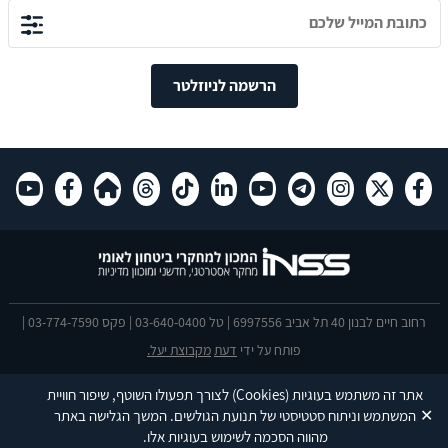
הרשמה לניוזלטר
רחוב חיים לבנון 40 תל אביב 6997556 | טל 03-640-0400 | פקס 03-774-7590 |
פותח על ידי
דעת
מקבוצת יעל.
הצהרת נגישות
אתר זה משתמש בעוגיות
(Cookies)
לצורך תפעולו השוטף, שיפור חוויית
This site is protected by reCAPTCHA and the Google
Privacy Policy
and
✕
המשתמש וניתוח סטטיסטי של תנועת הגולשים. המשך הגלישה באתר
Terms of Service
apply.
מהווה הסכמה לשימוש בעוגיות אלו.