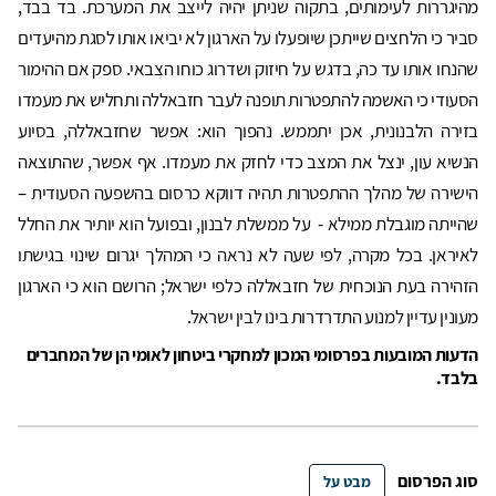
מהיגררות לעימותים, בתקוה שניתן יהיה לייצב את המערכת. בד בבד,
סביר כי הלחצים שייתכן שיופעלו על הארגון לא יביאו אותו לסגת מהיעדים
שהנחו אותו עד כה, בדגש על חיזוק ושדרוג כוחו הצבאי. ספק אם ההימור
הסעודי כי האשמה להתפטרות תופנה לעבר חזבאללה ותחליש את מעמדו
בזירה הלבנונית, אכן יתממש. נהפוך הוא: אפשר שחזבאללה, בסיוע
הנשיא עון, ינצל את המצב כדי לחזק את מעמדו. אף אפשר, שהתוצאה
הישירה של מהלך ההתפטרות תהיה דווקא כרסום בהשפעה הסעודית –
שהייתה מוגבלת ממילא - על ממשלת לבנון, ובפועל הוא יותיר את החלל
לאיראן. בכל מקרה, לפי שעה לא נראה כי המהלך יגרום שינוי בגישתו
הזהירה בעת הנוכחית של חזבאללה כלפי ישראל; הרושם הוא כי הארגון
מעונין עדיין למנוע התדרדרות בינו לבין ישראל.
הדעות המובעות בפרסומי המכון למחקרי ביטחון לאומי הן של המחברים
בלבד.
סוג הפרסום
מבט על