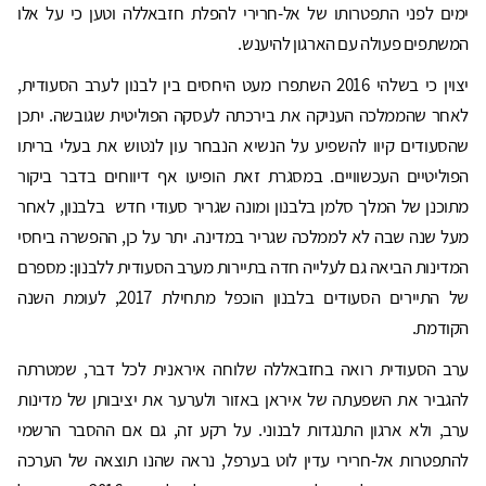
ימים לפני התפטרותו של אל-חרירי להפלת חזבאללה וטען כי על אלו
המשתפים פעולה עם הארגון להיענש.
יצוין כי בשלהי 2016 השתפרו מעט היחסים בין לבנון לערב הסעודית,
לאחר שהממלכה העניקה את בירכתה לעסקה הפוליטית שגובשה. יתכן
שהסעודים קיוו להשפיע על הנשיא הנבחר עון לנטוש את בעלי בריתו
הפוליטיים העכשוויים. במסגרת זאת הופיעו אף דיווחים בדבר ביקור
מתוכנן של המלך סלמן בלבנון ומונה שגריר סעודי חדש בלבנון, לאחר
מעל שנה שבה לא לממלכה שגריר במדינה. יתר על כן, ההפשרה ביחסי
המדינות הביאה גם לעלייה חדה בתיירות מערב הסעודית ללבנון: מספרם
של התיירים הסעודים בלבנון הוכפל מתחילת 2017, לעומת השנה
הקודמת.
ערב הסעודית רואה בחזבאללה שלוחה איראנית לכל דבר, שמטרתה
להגביר את השפעתה של איראן באזור ולערער את יציבותן של מדינות
ערב, ולא ארגון התנגדות לבנוני. על רקע זה, גם אם ההסבר הרשמי
להתפטרות אל-חרירי עדין לוט בערפל, נראה שהנו תוצאה של הערכה