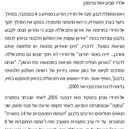
אלדד שביט ויואל גוז'נסקי
ראש ממשלת לבנון, סעד אל-חרירי, הודיע במפתיע ב-4 בנובמבר, במהלך
ביקור בערב הסעודית, כי הוא מתפטר מתפקידו. בנמקו את המהלך תקף
אל-חרירי בחריפות את איראן וחזבאללה וקבע כי טהראן מנסה לקבוע
בלבנון עובדות בכוח: "איראן עוקפת את השלטון הלבנוני בניסיון לכפות
מציאות בשטח". לדבריו, "היכן שאיראן נמצאת יש מלחמות אחים
וחורבן... ידיה באזור ייגדעו." אל-חרירי לא חסך שבטו גם מחזבאללה.
לדבריו "הארגון הצליח לכפות מציאות באמצעות כוח הנשק": "אנחנו
מסרבים לקיומו של נשק שאינו בידיהן של רשויות השלטון הלגיטימי
בלבנון", הוסיף ואמר. חרירי האשים את חזבאללה בניסיון להתנקש בחייו,
בדומה לרצח אביו (פברואר 2005).
אל-חרירי מכהן בתפקיד מאז דצמבר 2016, לאחר שנבחר במסגרת
"עסקה" שבמסגרתה הסכימו, לאחר תקופה ארוכה של מבוי סתום, שני
הגושים הפוליטיים היריבים בלבנון "הכוחות המהפכניים של 14 במארס"
הנתמכים על ידי ערב הסעודית והמערב מזה ו"מחנה ההתנגדות של 8