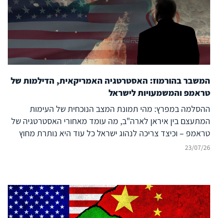
המשבר בהורמוז: האסטרטגיה האמריקאית, הדילמות של
טראמפ והמשמעויות לישראל
ההסלמה במפרץ: מהי תמונת המצב הנוכחית של העימות
המתעצם בין איראן לארה"ב, מה עומד מאחורי האסטרטגיה של
טראמפ – וכיצד צריכה לנהוג ישראל כל עוד היא נותרת מחוץ
לעימות?
23/07/26