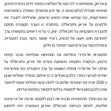
ובעיראק, שהמחישו כי ידה כעת על העליונה במספר זירות במזרח התיכון,
ושאיפה סעודית לבלום מגמה זו. אף יתכן שהמהלך משתלב באסטרטגיה
האמריקאית, כפי שביטא אותה הנשיא טראמפ, שתכליתה להגביר את
הלחצים על איראן וחזבאללה. במסגרת זו העביר הקונגרס חקיקה
להכבדת הסנקציות על חזבאללה. יצוין, כי על פי דיווחים בתקשורת ערך
לאחרונה חתנו ויועצו של הנשיא, ג'ארד קושנר ביקור בערב הסעודית,
ובמהלכו נועד עם יורש העצר מוחמד בן-סלמן.
התפטרות אל-חרירי מסלימה את המתיחות הפוליטית שכבר קיימת
בלבנון. הביקורת התקיפה הנשמעת מצדם של איראן וחזבאללה על
מהלכו של אל-חרירי והטלת האשמה על ערב הסעודית כמי שאחראית
ישירות לערערו הסדר בלבנון מעידים כי בראייתם, ההסדר הפוליטי שכונן
ב-2016 שרת את המטרות שלהם וכי לתוהו ובואו הפוליטי שצפוי להיווצר
עתה בלבנון פוטנציאל להקשות עליהם להמשיך במימוש יעדיהם.
גם אם מהלך ההתפטרות מכניס את לבנון לתקופה ארוכה של אי-יציבות
פוליטית, לפחות מבחינת חזבאללה ואיראן האינטרס יהיה להימנע