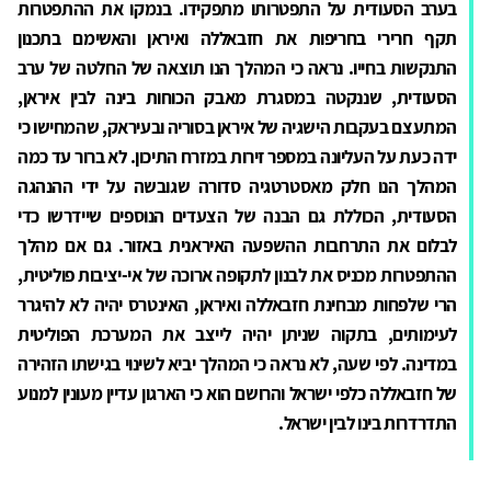
בערב הסעודית על התפטרותו מתפקידו. בנמקו את ההתפטרות
תקף חרירי בחריפות את חזבאללה ואיראן והאשימם בתכנון
התנקשות בחייו. נראה כי המהלך הנו תוצאה של החלטה של ערב
הסעודית, שננקטה במסגרת מאבק הכוחות בינה לבין איראן,
המתעצם בעקבות הישגיה של איראן בסוריה ובעיראק, שהמחישו כי
ידה כעת על העליונה במספר זירות במזרח התיכון. לא ברור עד כמה
המהלך הנו חלק מאסטרטגיה סדורה שגובשה על ידי ההנהגה
הסעודית, הכוללת גם הבנה של הצעדים הנוספים שיידרשו כדי
לבלום את התרחבות ההשפעה האיראנית באזור. גם אם מהלך
ההתפטרות מכניס את לבנון לתקופה ארוכה של אי-יציבות פוליטית,
הרי שלפחות מבחינת חזבאללה ואיראן, האינטרס יהיה לא להיגרר
לעימותים, בתקוה שניתן יהיה לייצב את המערכת הפוליטית
במדינה. לפי שעה, לא נראה כי המהלך יביא לשינוי בגישתו הזהירה
של חזבאללה כלפי ישראל והרושם הוא כי הארגון עדיין מעונין למנוע
התדרדרות בינו לבין ישראל.