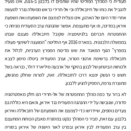
סעודית כי המהלך הפוליטי שהיו שותפים לו בלבנון ב-2016 אינו מועיל
להגביל את כוחו של חיזבאללה וכי אל-חרירי כראש ממשלה נגרר למעשה
אחרי סדר היום של הארגון, אינו מצליח לצמצם את השפעתו ואת השפעת
איראן במדינה, וזו אף מתעצמת. אפשר שהנהגת ערב הסעודית מניחה כי
ההתפטרות תכרסם בלגיטימציה שקיבל חיזבאללה מעצם שבתו
בממשלה הלבנונית. במארס 2016 אף החליטה "המועצה לשיתוף פעולה
במפרץ" הגוף המאגד את שש מדינות המפרץ הערביות, לכלול את
חזבאללה ברשימת ארגוני הטרור, וערב הסעודית ביטלה מימון לצבא
ולכוחות הביטחון של לבנון בהיקף של ארבעה מיליארד דולר, כנראה בשל
חשש כי הנשק ימצא דרכו לחזבאללה. זאת, למרות שחלק מהנשק,
מתוצרת צרפת, הספיק להגיע ללבנון.
לא ברור עד כמה מהלך ההתפטרות של אל-חרירי הנו חלק מאסטרטגיה
סדורה, שגובשה על ידי ההנהגה הסעודית נגד איראן, והאם היא כוללת גם
צעדים נוספים, שיידרשו כדי לצמצם את השפעתם של חזבאללה ואיראן
בלבנון. עם זאת, סביר כי המהלך ננקט במסגרת מאבק הכוחות המתעצם
בין ערב הסעודית לבין איראן ובפרט לאור הישגיה של איראן בסוריה