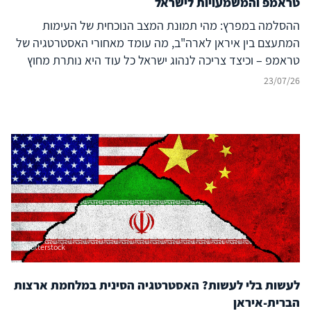
טראמפ והמשמעויות לישראל
ההסלמה במפרץ: מהי תמונת המצב הנוכחית של העימות
המתעצם בין איראן לארה"ב, מה עומד מאחורי האסטרטגיה של
טראמפ – וכיצד צריכה לנהוג ישראל כל עוד היא נותרת מחוץ
לעימות?
23/07/26
Shutterstock
לעשות בלי לעשות? האסטרטגיה הסינית במלחמת ארצות
הברית-איראן