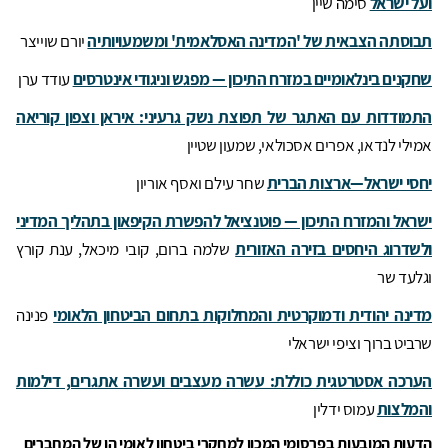
ועל ישראל
סימה שיין
תבוסתה הצבאית של 'המדינה האסלאמית' ומשמעויותיה
יורם שוייצר
שחקנים בינלאומיים במזרח התיכון — מפגש וניגודי אינטרסים
עודד ערן
התמודדות עם האתגר של תפוצת נשק גרעיני: איראן וצפון קוריאה
אמילי לנדאו, אפרים אסכולאי, שמעון שטיין
יחסי ישראל—ארצות הברית
שחר עילם ואסף אוריון
ישראל והמזרח התיכון — פוטנציאל להפשרת הקיפאון בתהליך המדיני
ולשדרוג היחסים בזירה האזורית
שלמה ברום, קובי מיכאל, ענת קורץ
וגלעד שר
מדינה יהודית ודמוקרטית והמחלוקות בתחום הביטחון הלאומי
פנינה
שרביט ברוך וציפי ישראלי
הערכה אסטרטגית כוללת: עשרה מעצבים ועשרה אתגרים, דילמות
והמלצות
עמוס ידלין
הדעות המובעות בפרסומי המכון למחקרי ביטחון לאומי הן של המחברים