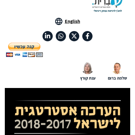
לחצ/י לרכישת עותק דיגיטלי
English
שלמה ברום
ענת קורץ