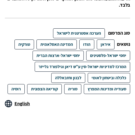
בלבד.
סוג הפרסום
הערכה אסטרטגית לישראל
נושאים
איראן
הודו
המדינה האסלאמית
טורקיה
יחסי ישראל-פלסטינים
יחסי ישראל-ארצות הברית
המרכז למדיניות ישראל-סין ע"ש דיאן וגילפורד גלייזר
כלכלה וביטחון לאומי
לבנון וחזבאללה
סעודיה ומדינות המפרץ
סוריה
קוריאה הצפונית
רוסיה
English