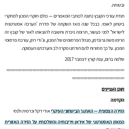
ובטוחה.
תודת עורכי הקובץ נתונה לכותבי המאמרים — כולם חוקרי המכון למחקרי
ביטחון לאומי. כבכל שנה מאז השקתה של סדרת 'הערכה אסטרטגית
לישראל' לפני כעשור, תרומה ניכרת וחשובה להוצאתו לאור של קובץ זה
הרימו משה גרונדמן, מנהל הפרסומים של המכון, וג'ודי רוזן, עורכת פרסומי
המכון. על כך מסורות להם תודתנו מקרה לב והערכתנו העמוקה.
שלמה ברום, ענת קורץ
דצמבר 2017
======================================================
========================
תוכן העניינים
הקדמה
הזירה הצפונית — האתגר הביטחוני העיקרי
אודי דקל וכרמית ולנסי
המאזן האסטרטגי של איראן ויריבותיה והשלכותיו על הזירה האזורית