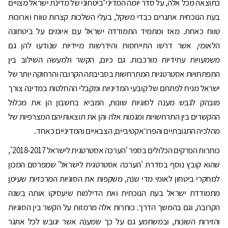
כתוצאה מכל אלה, על סדר יומה המדיני־ביטחוני של מדינת ישראל מצויים
בעת הנוכחית אתגרים כבדי משקל, בעלי השלכות קצרות טווח וארוכות
טווח כאחת. מאז ומתמיד התמודדה ישראל עם איומים על ביטחונה
הלאומי, אשר דרשו התייחסות והידרשות מיידיות שנודעו להן גם
משמעויות עתידיות מורכבות. גם כיום, הקשר ולמעשה השילוב בין
התפתחויות אסטרטגיות המתרחשות בסביבתה הקרובה והרחוקה יותר של
ישראל מניח לפתחם של קובעי המדיניות ומקבלי ההחלטות במדינה צורך
מובהק לגבש מענה לסוגיות שונות, המביא בחשבון הן את מכלול
ההקשרים בין התרחשויות ומגמות אלה והן את תוצאותיהם המצרפיות של
מהלכיה התגובתיים והפרו־אקטיביים, הצבאיים והמדיניים כאחד.
כותרות הפרקים הכלולים בספר 'הערכה אסטרטגית לישראל 2018-2017 ',
שהוא קובץ נוסף בסדרת 'הערכה אסטרטגית לישראל' שמפרסם המכון
למחקרי ביטחון לאומי מדי שנה, משקפות את הסוגיות המרכזיות שעימן
מתמודדת ישראל בעת הנוכחית ואת הדילמות שיעסיקו אותה בשנה
הקרובה, וגם בהמשך הדרך. כותרות אלה מרמזות על הקשר בין הסוגיות
והזירות השונות, ובמשתמע גם על כך שמענה אשר יגובש לכל אתגר