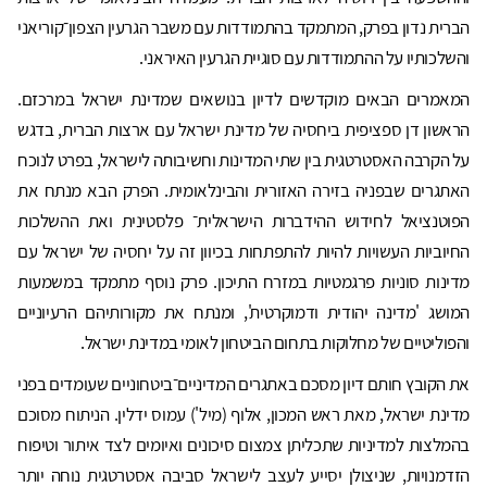
הברית נדון בפרק, המתמקד בהתמודדות עם משבר הגרעין הצפון־קוריאני
והשלכותיו על ההתמודדות עם סוגיית הגרעין האיראני.
המאמרים הבאים מוקדשים לדיון בנושאים שמדינת ישראל במרכזם.
הראשון דן ספציפית ביחסיה של מדינת ישראל עם ארצות הברית, בדגש
על הקרבה האסטרטגית בין שתי המדינות וחשיבותה לישראל, בפרט לנוכח
האתגרים שבפניה בזירה האזורית והבינלאומית. הפרק הבא מנתח את
הפוטנציאל לחידוש ההידברות הישראלית־ פלסטינית ואת ההשלכות
החיוביות העשויות להיות להתפתחות בכיוון זה על יחסיה של ישראל עם
מדינות סוניות פרגמטיות במזרח התיכון. פרק נוסף מתמקד במשמעות
המושג 'מדינה יהודית ודמוקרטית', ומנתח את מקורותיהם הרעיוניים
והפוליטיים של מחלוקות בתחום הביטחון לאומי במדינת ישראל.
את הקובץ חותם דיון מסכם באתגרים המדיניים־ביטחוניים שעומדים בפני
מדינת ישראל, מאת ראש המכון, אלוף (מיל') עמוס ידלין. הניתוח מסוכם
בהמלצות למדיניות שתכליתן צמצום סיכונים ואיומים לצד איתור וטיפוח
הזדמנויות, שניצולן יסייע לעצב לישראל סביבה אסטרטגית נוחה יותר