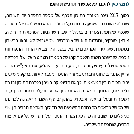
לחצ/י כאן
להסבר על אפשרויות רכישת הספר
בסוף 2017 ניכר במזרח התיכון תצרף של מספר התפתחויות חשובות,
שיכולה להיות להן השפעה נרחבת על הביטחון הלאומי של ישראל. בסוריה
שוככת מלחמת האזרחים בתהליך שבו השחקניות המרכזיות הן רוסיה,
איראן וטורקיה, והסכנה היא שהאינטרסים של ישראל לא יובאו בחשבון
במסגרת שיקוליהן והמהלכים שיובילו במטרה לייצב את הזירה. התפתחות
נוספת שנרשמה השנה היא מחיקתו של המאחז הטריטוריאלי של 'המדינה
האסלאמית' בעיראק ובסוריה, בעוד הרעיון שהניע את דאע"ש מהווה
עדיין אתגר ביטחוני וחברתי במזרח התיכון ומעבר לאזור. ברקע משתנים
יחסי הכוחות בין המעצמות וכך גם הדינמיקה ביניהן במזרח התיכון ובזירה
הגלובלית, והחריף המאבק האזורי בין איראן ובעלי בריתה לבין ערב
הסעודית ובעלי בריתה. ולבסוף, בהתקרב סוף השנה הראשונה לכהונתו
של ממשל טראמפ מתבהרת ההשפעה של החילוף בארצות הברית בין שני
ממשלים כה שונים זה מזה על המזרח התיכון ועל יחסי ישראל עם ארצות
הברית, שותפתה העיקרית.