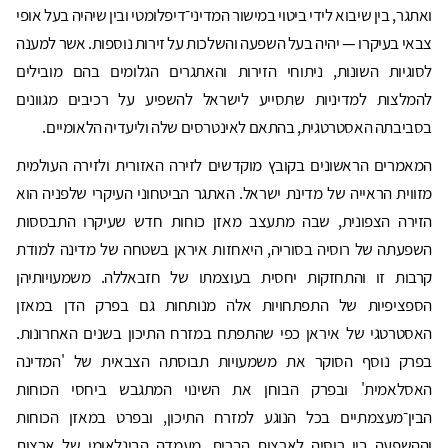
ואתגר, בין שיבוא לידי ביטוי במישור המדיני־דיפלומטי ובין שיהיה בעל אופי
צבאי בעיקרו — יהיה בעל השפעה והשלכות על זירות נוספות. אשר למענה
לסוגיות השונות, ניתוחי הזירות והאתגרים הגלומים בהם מובילים
להמלצות למדיניות שתסייע לישראל להשפיע על רכיבים מגוונים
בסביבתה האסטרטגית, בהתאם לאינטרסים שלה וליעדיה הלאומיים.
המאמרים הראשונים בקובץ מוקדשים לזירה האזורית ולזירה העולמית
מזווית הראייה של מדינת ישראל. האתגר הביטחוני העיקרי שלפניה הוא
הזירה הצפונית, שבה מתעצב מאזן כוחות חדש שעיקרו התבססות
השפעתה של רוסיה בסוריה, היאחזות איראן בשטחה של מדינה למודת
קרבות זו והתחזקות יחסית בעוצמתו של חזבאללה. משמעויותיהן
הספציפיות של התפתחויות אלה מנותחות גם בפרק הדן במאזן
האסטרטגי של איראן כפי שהתפתח במזרח התיכון בשנים האחרונות.
בפרק נוסף הסוקר את משמעויות תבוסתה הצבאית של 'המדינה
האסלאמית' ובפרק הבוחן את השינוי המתגבש ביחסי הכוחות
הבין־מעצמתיים בכל הנוגע למזרח התיכון, ובפרט במאזן הכוחות
וההשפעה בין רוסיה לארצות הברית. מעמדה הבינלאומי של ארצות