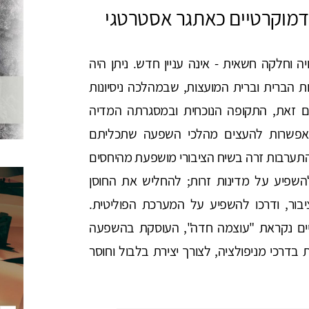
דמוקרטיים כאתגר אסטרטגי
 וחלקה חשאית - אינה עניין חדש. ניתן היה
הברית וברית המועצות, שבמהלכה ניסיונות
ם זאת, התקופה הנוכחית ובמסגרתה המדיה
 מאפשרות להעצים מהלכי השפעה שתכליתם
 מדינות דמוקרטיות (ברון וסימן טוב, 2019). התערבות זרה בשיח הציבורי מושפעת מהיחסים
להשפיע על מדינות זרות; להחליש את החוסן
ור, ודרכו להשפיע על המערכת הפוליטית.
יים נקראת "עוצמה חדה", העוסקת בהשפעה
דרכי מניפולציה, לצורך יצירת בלבול וחוסר