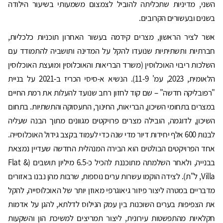
השני, מדיניות שתכליתה להוביל לצמצום משמעותי בשיעור הילודה
בשנים ובעשורים הקרובים.
אשר לציר הראשון, מצרים קידמה בעשור האחרון תוכניות כלכליות,
חברתיות ותשתיתיות שנועדו להקל על המדינה ותושביה להתמודד עם
השלכות ריבוי האוכלוסין (משרד הבריאות והאוכלוסין ומועצת האוכלוסין
הלאומית, 2023, עמ' 11-9). הנשיא א-סיסי הכריז ב-2021 על בניית
"רפובליקה חדשה" – שם קוד לחזון רחב שנועד להעלות את רמת החיים
במצרים בתחומי השיכון, הבריאות, החינוך, התעסוקה והתשתיות. בתחום
השיכון, לדוגמה, הובילה מצרים פרויקטים מגוונים מתוך הבנה שעליה
לבנות 600 אלף יחידות דיור מדי שנה כדי לעמוד בקצב גידול האוכלוסייה.
אחד הפרויקטים הבולטים הוא הבירה המנהלית החדשה שעדיין נמצאת
בבנייה, ולאחר השלמתה מתוכננת להכיל כ-6.5 מיליון תושבים (Flat &
Villa, ל"ת). לצידה הוקמו עשרות ערים נוספות, שרבות מהן נבנו באזורים
מדבריים במטרה ליצור פיזור גיאוגרפי מאוזן יותר של האוכלוסייה, להקל
את הצפיפות בערים השוכנות בין עמק הנילוס לדלתא, להגן על אדמות
חקלאיות מהתפשטות עירונית, ליצור תמריצים למשיכת הון והשקעות