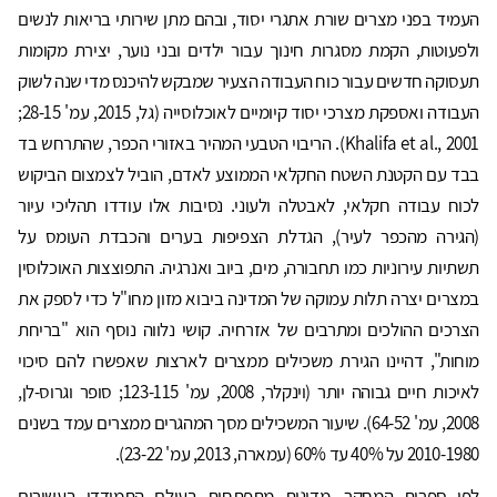
העמיד בפני מצרים שורת אתגרי יסוד, ובהם מתן שירותי בריאות לנשים
ולפעוטות, הקמת מסגרות חינוך עבור ילדים ובני נוער, יצירת מקומות
תעסוקה חדשים עבור כוח העבודה הצעיר שמבקש להיכנס מדי שנה לשוק
העבודה ואספקת מצרכי יסוד קיומיים לאוכלוסייה (גל, 2015, עמ' 28-15;
Khalifa et al., 2001). הריבוי הטבעי המהיר באזורי הכפר, שהתרחש בד
בבד עם הקטנת השטח החקלאי הממוצע לאדם, הוביל לצמצום הביקוש
לכוח עבודה חקלאי, לאבטלה ולעוני. נסיבות אלו עודדו תהליכי עיור
(הגירה מהכפר לעיר), הגדלת הצפיפות בערים והכבדת העומס על
תשתיות עירוניות כמו תחבורה, מים, ביוב ואנרגיה. התפוצצות האוכלוסין
במצרים יצרה תלות עמוקה של המדינה ביבוא מזון מחו"ל כדי לספק את
הצרכים ההולכים ומתרבים של אזרחיה. קושי נלווה נוסף הוא "בריחת
מוחות", דהיינו הגירת משכילים ממצרים לארצות שאפשרו להם סיכוי
לאיכות חיים גבוהה יותר (וינקלר, 2008, עמ' 123-115; סופר וגרוס-לן,
2008, עמ' 64-52). שיעור המשכילים מסך המהגרים ממצרים עמד בשנים
2010-1980 על 40% עד 60% (עמארה, 2013, עמ' 23-22).
לפי ספרות המחקר, מדינות מתפתחות בעולם התמודדו בעשורים