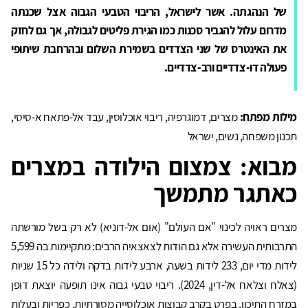
של הנהגתה. אשר לישראל, הריבוי הטבעי הגבוה אצל שכנתה
מדרום עלול להגביר סכנות כמו הגירת פליטים לגבולה, אך גם לחזק
את האינטרס של שני הצדדים בשמירת השלום ובהרחבת שיתופי
פעולה דו-צדדיים ורב-צדדיים.
מילות מפתח:
מצרים, דמוגרפיה, ריבוי אוכלוסין, עבד אל-פתאח א-סיסי,
תכנון משפחה, נשים, ישראל
מבוא: צמצום הילודה במצרים
כאתגר מתמשך
מצרים ראויה לכינוי "אם העולם" (אום אל-דוניא) לא רק בשל מורשתה
התרבותית העשירה אלא גם הודות לצאצאיה הרבים: מתקיימות בה 5,599
לידות מדי יום, 233 לידות בשעה, ארבע לידות בדקה ולידה כל 15 שניות
(צאלח וצלאח אל-דין, 2024). ריבוי טבעי גבוה אינו תופעה יוצאת דופן
במזרח התיכון, בפרט בקרב קבוצות אוכלוסייה מסורתיות, כפריות ובעלות