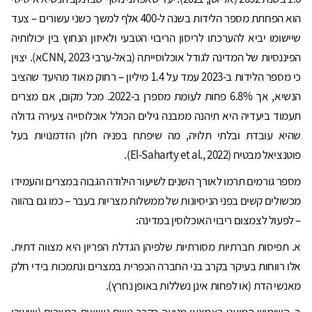
הוא הפחתת מספר הלידות בשנה ל-400 אלף למשך כשני עשורים – צעד
שיישומו יביא להערכתו לריסון הריבוי הטבעי ולאיזון הנחוץ בין יכולותיה
הפיננסיות של המדינה לגודל אוכלוסייתה (באל-ערבי CNN, 2023א). יצוין
כי מספר הלידות ב-2023 עמד על 1.4 מיליון – רחוק מאוד מהיעד שהציב
הנשיא, אך 6.8% פחות לעומת מספרן ב-2022. מכל מקום, אם מצרים
תעמוד ביעדיה היא תיהנה ממבנה גילים הכולל אוכלוסייה צעירה גדולה
שהיא עובדת ובלתי תלויה, מה שיפתח בפניה חלון הזדמנויות בעל
פוטנציאל מבטיח (El-Saharty et al., 2022).
מספר גורמים תרמו לאורך השנים לשיעור הילודה הגבוה במצרים והעמידו
מכשולים קשים בפני הניסיונות של ממשלות מצריות בעבר – כמו גם בהווה
– לפעול לצמצום ריבוי האוכלוסין במדינה:
א. תפיסות חברתיות מסורתיות שלפיהן הגדלת הפריון היא מצווה דתית.
אלו רווחות בעיקר בקרב בני החברה הכפרית במצרים ונתמכות בידי חלק
מאנשי הדת (או לפחות אינן נשללות באופן נחרץ).
ב. השימוש המועט באמצעי מניעה בקרב נשים נשואות במצרים (שיעורו