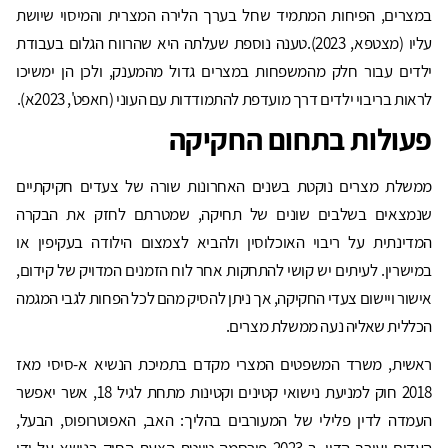
במצרים, הפיחות המתמיד שחל בערך הלירה המצרית והמיסוי שיושת
עליו (מצטפא, 2023).טענה נוספת שעלתה היא שהרווח הגלום בעבודת
ילדים עבור חלק מהמשפחות במצרים גדול מהמענק, ולכן הן ימשיכו
לראות בריבוי ילדים דרך מועדפת להתמודדות עם העוני (חאפט', 2023א).
פעולות בתחום החקיקה
ממשלת מצרים נוקטת בשנים האחרונות שורה של צעדים חקיקתיים
שנמצאים בשלבים שונים של תחיקה, שמטרתם לחזק את הבקרה
המדינתית על ריבוי האוכלוסין ולהביא לצמצום הילודה בעקיפין או
במישרין. לעיתים יש קושי להתחקות אחר לוח הזמנים המדויק של קידום,
אישור ויישום צעדי החקיקה, אך ניתן להסיק מהם לכל הפחות לגבי המגמה
הכללית שאליה נעה ממשלת מצרים.
ראשית, משרד המשפטים המצרי מקדם בתמיכת הנשיא א-סיסי מאז
2018 חוק למניעת נישואי קטינים וקטינות מתחת לגיל 18, אשר יאפשר
העמדה לדין פלילי של המעורבים בהליך: האב, האפוטרופוס, הבעל,