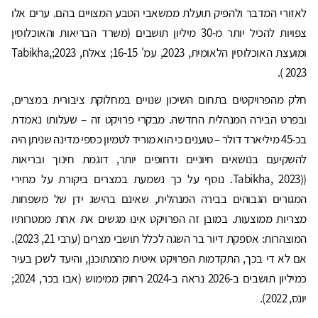
לאזורי המדבר ולהפיק תועלת ממשאבי הטבע המצויים בהם. ערים אלו
צפויות להכיל יותר מ-30 מיליון תושבים (משרד הבריאות והאוכלוסין
ומועצת האוכלוסין הלאומית, 2023, עמ' 16-15; צאלח, 2023;Tabikha,
2023 ).
חלק מהפרויקטים בתחום השיכון שנויים במחלוקת ציבורית במצרים,
ובפרט הבירה המנהלית החדשה. מבקרי פרויקט זה – שעלותו נאמדת
בכ-45 מיליארד דולר – טוענים כי הוא מוריד לטמיון כספי מדינה שניתן היה
להשקיעם בנושאים חיוניים ודחופים יותר, דוגמת חינוך ובריאות
((Tabikha, 2023. נוסף על כך נשמעת במצרים ביקורת על מחירי
המגורים הגבוהים בבירה המנהלית, שאינם בהישג ידן של משפחות
מצריות ממוצעות. במובן זה הפרויקט אינו מגשים את אחת ממטרותיו
המוצהרות: אספקת דיור בר השגה לכלל תושבי מצרים (ערבי 21, 2023).
אם לא די בכך, התקדמות הפרויקט איטית מהמתוכנן, והיעד לשכן בעיר
כמיליון תושבים ב-2026 נראה ב-2024 רחוק ממימוש (אבו בכר, 2024;
יונס, 2022).