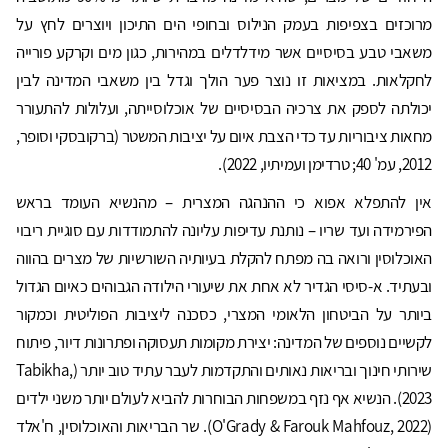
מרוכזים בצפיפות בעמק הנילוס ובחופי הים התיכון ויוצרים לחץ על
משאבי טבע בסיסיים אשר מידלדלים במהירות, כגון מים וקרקע פורייה
לחקלאות. במציאות זו נוצר פער הולך וגדל בין משאבי המדינה לבין
יכולתה לספק את צרכיה הבסיסיים של אוכלוסייתה, ועלולות להתעורר
מחאות ציבוריות עד כדי הצבת איום על יציבות המשטר (ברקובסקי וסופר,
2012, עמ' 40; טרדימן ועמיתיו, 2022).
אין להתפלא אפוא כי ההנהגה המצרית – מהנשיא העומד בראש
הפירמידה ועד שריו – נותנת עדיפות עליונה להתמודדות עם סוגיית ריבוי
האוכלוסין ורואה בה מפתח להקלת בעיותיה השורשיות של מצרים בהווה
ובעתיד. א-סיסי הגדיר לא אחת את שיעורי הילודה הגבוהים כאיום הגדול
ביותר על הביטחון הלאומי המצרי, כסכנה ליציבות הפוליטית וכמקור
לקשיים נוספים של המדינה: יצירת מקומות תעסוקה ופתרונות דיור, פיתוח
שירותי חינוך ובריאות נאותים והתקדמות לעבר עתיד טוב יותר (Tabikha,
2023). הנשיא אף נזף במשפחות הבוחרות להביא לעולם יותר משני ילדים
(O'Grady & Farouk Mahfouz, 2022). שר הבריאות והאוכלוסין, ח'אלד