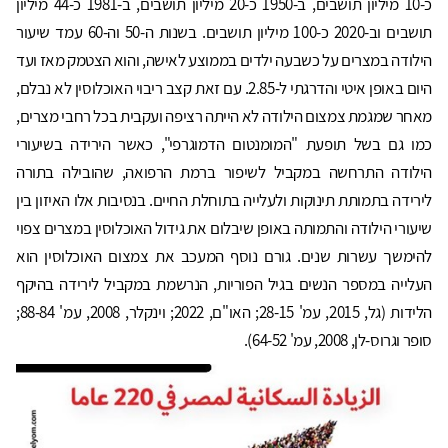
כ-10 מיליון תושבים, ב-1950 כ-20 מיליון תושבים, ב-1981 כ-44 מיליון
תושבים וב-2020 כ-100 מיליון תושבים. בשנות ה-50 וה-60 עמד שיעור
הילודה במצרים על כשבעה ילדים בממוצע לאישה, והוא הצטמק מאז ועד
היום באופן איטי והדרגתי ל-2.85. עם זאת קצב ריבוי האוכלוסין לא נבלם,
מאחר שמגמת צמצום הילודה לא הייתה רציפה ועקבית בכל רחבי מצרים,
כמו גם בשל תופעת "המומנטום הדמוגרפי", כאשר הירידה בשיעורי
הילודה התרחשה במקביל לשיפור ברמת הרפואה, שהובילה בתורה
לירידה בתמותת תינוקות ולעלייה בתוחלת החיים. בנסיבות אלו האיזון בין
שיעורי הילודה והתמותה באופן שיבלום את גידול האוכלוסין במצרים צפוי
להימשך עשרות שנים. גורם נוסף המעכב את צמצום האוכלוסין הוא
העלייה במספר הנשים בגיל הפוריות, הנרשמת במקביל לירידה בהיקף
הלידות (גל, 2015, עמ' 28-15; האו"ם, 2022; וינקלר, 2008, עמ' 88-84;
סופר וגרוס-לן, 2008, עמ' 64-52).