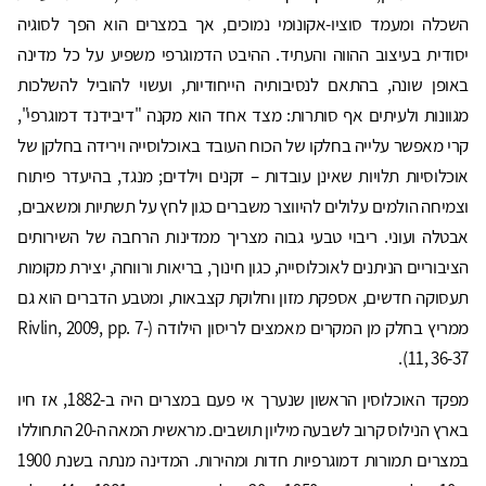
השכלה ומעמד סוציו-אקונומי נמוכים, אך במצרים הוא הפך לסוגיה
יסודית בעיצוב ההווה והעתיד. ההיבט הדמוגרפי משפיע על כל מדינה
באופן שונה, בהתאם לנסיבותיה הייחודיות, ועשוי להוביל להשלכות
מגוונות ולעיתים אף סותרות: מצד אחד הוא מקנה "דיבידנד דמוגרפי",
קרי מאפשר עלייה בחלקו של הכוח העובד באוכלוסייה וירידה בחלקן של
אוכלוסיות תלויות שאינן עובדות – זקנים וילדים; מנגד, בהיעדר פיתוח
וצמיחה הולמים עלולים להיווצר משברים כגון לחץ על תשתיות ומשאבים,
אבטלה ועוני. ריבוי טבעי גבוה מצריך ממדינות הרחבה של השירותים
הציבוריים הניתנים לאוכלוסייה, כגון חינוך, בריאות ורווחה, יצירת מקומות
תעסוקה חדשים, אספקת מזון וחלוקת קצבאות, ומטבע הדברים הוא גם
ממריץ בחלק מן המקרים מאמצים לריסון הילודה (Rivlin, 2009, pp. 7-
11, 36-37).
מפקד האוכלוסין הראשון שנערך אי פעם במצרים היה ב-1882, אז חיו
בארץ הנילוס קרוב לשבעה מיליון תושבים. מראשית המאה ה-20 התחוללו
במצרים תמורות דמוגרפיות חדות ומהירות. המדינה מנתה בשנת 1900