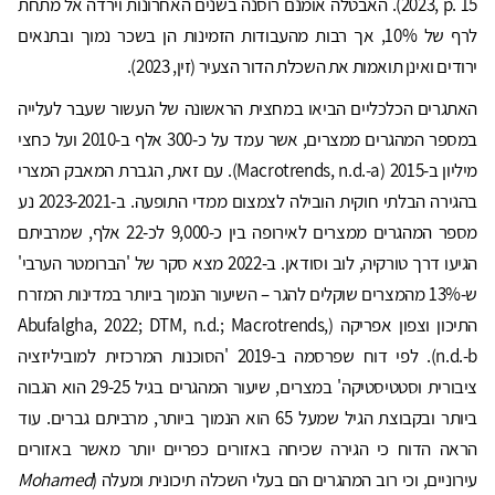
2023, p. 15). האבטלה אומנם רוסנה בשנים האחרונות וירדה אל מתחת
לרף של 10%, אך רבות מהעבודות הזמינות הן בשכר נמוך ובתנאים
ירודים ואינן תואמות את השכלת הדור הצעיר (זין, 2023).
האתגרים הכלכליים הביאו במחצית הראשונה של העשור שעבר לעלייה
במספר המהגרים ממצרים, אשר עמד על כ-300 אלף ב-2010 ועל כחצי
מיליון ב-2015 (Macrotrends, n.d.-a). עם זאת, הגברת המאבק המצרי
בהגירה הבלתי חוקית הובילה לצמצום ממדי התופעה. ב-2023-2021 נע
מספר המהגרים ממצרים לאירופה בין כ-9,000 לכ-22 אלף, שמרביתם
הגיעו דרך טורקיה, לוב וסודאן. ב-2022 מצא סקר של 'הברומטר הערבי'
ש-13% מהמצרים שוקלים להגר – השיעור הנמוך ביותר במדינות המזרח
התיכון וצפון אפריקה (Abufalgha, 2022; DTM, n.d.; Macrotrends,
n.d.-b). לפי דוח שפרסמה ב-2019 'הסוכנות המרכזית למוביליזציה
ציבורית וסטטיסטיקה' במצרים, שיעור המהגרים בגיל 29-25 הוא הגבוה
ביותר ובקבוצת הגיל שמעל 65 הוא הנמוך ביותר, מרביתם גברים. עוד
הראה הדוח כי הגירה שכיחה באזורים כפריים יותר מאשר באזורים
עירוניים, וכי רוב המהגרים הם בעלי השכלה תיכונית ומעלה (
Mohamed