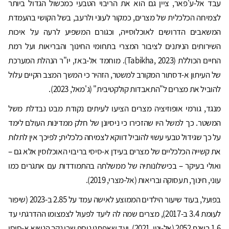
עבד אל-ע'פאר, ציין גם הוא את הריבוי הטבעי כמכשול הגדול ביותר
לצמיחה הכלכלית של מצרים, כמקור לעוני ולרעב, בשל הקושי בהעמדת
המשאבים הדרושים לאוכלוסייה, וכגורם המשפיע לרעה על איכות
השירותים הניתנים לציבור המצרי בתחומי החינוך והבריאות ועל רמת
החיים הכוללת (Tabikha, 2023). מוחמד אל-באז, יו"ר הנהלת המערכת
של העיתון א-דסתור המקורב למשטר, הזהיר כי המשך המצב הקיים עלול
להוביל את מצרים ל"התאבדות קולקטיבית" (ג'מאל, 2023).
מנגד, גורמי אופוזיציה מצרים הציעו לעיתים נקודת מבט נבדלת משל
המשטר. כך למשל היו שהזכירו כי ניסיונן של חלק ממדינות העולם לימד
על כך שגידול טבעי עשוי להוביל דווקא לצמיחה כלכלית; לפיכך אין לתלות
את קשייה הכלכליים של מצרים בעידן א-סיסי בריבוי האוכלוסין אלא גם –
ואולי בעיקר – בכישלונותיה של ממשלתה בהתמודדות עם אתגרים כמו
עוני, חינוך, תעסוקה ובריאות (אל-מצרי, 2019).
בפועל, בעוד שיעור הילדים הממוצע לאישה עמד על 2.85 ב-2023 (שיפור
לעומת 3.4 ב-2017), מצרים שמה לה ליעד לפעול לצמצומו ההדרגתי עד
1.6 בשנת 2052 (אל-וטן, 2021). יעד שאפתני נוסף שבו נקב הנשיא א-סיסי