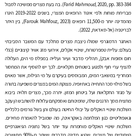
Mahmoud
Farid
, 2020, pp. 383-384). בה בעת מצרים ממשיכה לסבול
מבריחת מוחות ולפי איגוד הרופאים המצרי, בשנים 2022‑2019 היגרו
מהמדינה יותר מ-11,500 רופאים (Farouk Mahfouz, 2023), בין היתר
לבריטניה (אל-סאדאת, 2022).
האתגר הדמוגרפי שמולו ניצבת מצרים מתלכד עם המשבר הסביבתי
בעולם: עליית טמפרטורות, שינויי אקלים, אירועי מזג אוויר קיצוניים (כגלי
חום וסופות אבק), תהליכי מדבור ועיור ועלייה במפלס מי הים, העלולה
להציף ערי חוף ולפגוע בשטחים חקלאיים. לכך יש להוסיף את המחסור
המחריף במשאבי המים, המבוססים בעיקרם על מי הנילוס, אשר מאוים
בשל מילוי סכר התחייה באתיופיה. מצוקת המים במצרים משפיעה בתורה
על מגזר החקלאות ועל ביטחון המזון. יתרה מכך, מצרים תלויה ביבוא
מחצית מסך הדגנים שלה, שזמינותם ואספקתם עלולות להשתבש הן עקב
השלכות שינויי האקלים על יבולי החיטה בעולם והן בשל גורמים כלכליים
וגאופוליטיים כגון המלחמה באוקראינה, מה שמוביל להאמרת מחירים.
השלכות שינויי האקלים מוחמרות עוד יותר בשל נתוניה הגיאוגרפיים
הייחודיים של מצרים, שהיא מדינה מדברית שיותר מ‑90% מתושביה