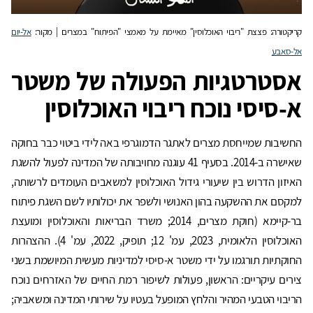
קריקטורה: פצצת "ריבוי האוכלוסין" מאיימת על מאמצי "הפיתוח" במצרים | מקור:
אל-יום
אל-סאבע
אסטרטגיות הפעולה של משטר
א-סיסי נוכח ריבוי האוכלוסין
החשיבות שמייחסת מצרים לאתגר הדמוגרפי באה לידי ביטוי כבר בחוקה
שאישרה ב-2014. בסעיף 41 עוגנה מחויבותה של המדינה לפעול להשגת
האיזון הדרוש בין שיעורי גידול האוכלוסין למשאבים העומדים לרשותה,
למקסם את ההשקעה בהון האנושי ולשפר את יכולותיו לשם השגת פיתוח
בר-קיימא (חוקת מצרים, 2014; משרד הבריאות והאוכלוסין ומועצת
האוכלוסין הלאומית, 2023, עמ' 12; תופיק, 2022, עמ' 4). ההצהרות
החוקתיות תורגמו על ידי משטר א-סיסי למדיניות מעשית המיושמת בשני
צירים עיקריים: הראשון, פעולות לשיפור רמת החיים של האזרחים נוכח
הריבוי הטבעי המהיר והלחץ המופעל בעטיו על שירותי המדינה ומשאביה;