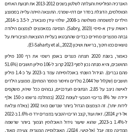
האנרכיה הפוליטית והעלתה לשלטון בשנים 2013-2012 את תנועת האחים
המוסלמים, הדוגלת בסדר יום דתי-שמרני. התוצאה הייתה עלייה בממוצע
הילדים למשפחה משלושה ב-2008, שלהי עידן מובארכ, ל-3.5 ב-2014,
ראשית עידן א-סיסי (Sabry, 2023). הנסיגה במאמצים לצמצום הילודה
גבתה ממצרים מחירים כבדים שהתבטאו בעליית ההוצאות הציבוריות על
נושאים כמו חינוך, בריאות ושיכון (El-Saharty et al., 2022).
כאמור, בשנת 2020 חצתה מצרים באופן רשמי את רף 100 מיליון
התושבים, והיא מנתה נכון לסוף 2023 קרוב ל-106 מיליון תושבים (51.6%
מהם גברים). הגידול השנתי באוכלוסייתה עמד ב-2023 על כ-1.4 מיליון
תושבים (שקלול של 2.044 נולדים וחיסור מספר המתים). ממוצע הילדים
לאישה ניצב על 2.85. הנתונים העדכניים, גבוהים ככל שיהיו, משקפים
ירידה של 8% בריבוי הטבעי לעומת 2022 (במהלכה נרשמו כ-150 אלף
לידות יותר). זה הצמצום הגדול ביותר שנרשם מאז 2002 (צאלח וצלאח
אל-דין, 2024). זאת ועוד, קצב הריבוי הטבעי במצרים ירד מ-1.6% ב-2022
ל-1.4% ב-2023, שהוא שיעור גידול האוכלוסין הנמוך ביותר שרשמה
המדינה מזה יובל (אל-קיעי, 2024). האוכלוסייה המצרית צעירה מאוד,