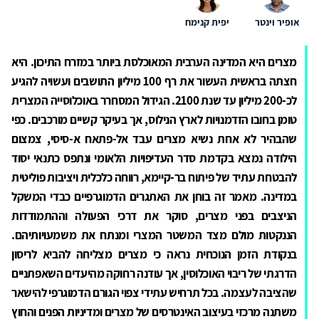
אופיר וינטר
יפית קנימח
מצרים היא המדינה הערבית המאוכלסת ביותר במזרח התיכון. היא
חצתה בראשית העשור את רף 100 מיליון התושבים ועשויה להגיע
לכ-200 מיליון עד שנת 2100. הגידול המסחרר באוכלוסייה המצרית
טומן בחובו הזדמנויות לארץ הנילוס, אך בעיקר קשיים מורכבים. כפי
שהבהיר לא אחת נשיא מצרים עבד אל-פתאח א-סיסי, צמצום
הילודה נמצא בקדמת סדר העדיפויות הלאומי ונתפס כתנאי יסוד
להבטחת עתיד של פיתוח בר-קיימא, רווחה כלכלית ויציבות פוליטית
במדינה. מאמר זה בוחן את האתגרים הדמוגרפיים כבדי המשקל
הניצבים בפני מצרים, סוקר את דרכי הפעולה וההתמודדות
הננקטות מולם מצד המשטר המצרי ומנתח את משמעויותיהם.
בנקודת הזמן הנוכחית נראה כי מצרים מצליחה להביא לריסון
הדרגתי של ריבוי האוכלוסין, אך עודנה רחוקה מהיעדים השאפתניים
שהציבה לעצמה. בכל תרחיש עתידי צפוי הגורם הדמוגרפי להישאר
משתנה מרכזי בעיצוב האינטרסים של מצרים ומדיניות הפנים והחוץ