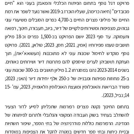
פרויקט דגל נוסף בתחום הפיתוח הכלכלי והמאבק בעוני הוא "חיים
מכובדים" (חיאה כּרימה), שעליו הוכרז ב-2019 ואשר נועד לשפר את רמת
החיים של מיליוני מצרים החיים ב-4,700 כפרים הסובלים משיעורי עוני
גבוהים, מצפיפות ומשירותים לקויים של דיור, ביוב, תעבורה, חינוך, רפואה
ותעסוקה. עד סוף 2023 יושם הפרויקט בכ-1,500 כפרים וכ-18 מיליון
תושבים טעמו מפירותיו (אמין, 2021; חסן, 2023; טולאן, 2021). פרויקט
נוסף מוקדש לחיסול שכונות עוני לא מתוכננות (העשואא'יאת), תוך
העתקת תושביהן לערים שיספקו להם פתרונות דיור ושירותים נאותים.
בשנים 2023-2014 נהנו במסגרתו 1.2 מיליון תושבים בכ-300 שכונות עוני
ב-25 מחוזות מפיתוח ומבנייה של כ-250 אלף יחידות דיור (האני, 2023;
משרד הבריאות והאוכלוסין ומועצת האוכלוסין הלאומית, 2023, עמ' 15-
14; נביל, 2023).
בתחום החינוך נקטה מצרים רפורמות שתכליתן לסייע לדור הצעיר
להשתלב בעתיד בשוק העבודה המקומי והגלובלי ולתרום לפיתוחה של
המדינה. הרפורמות כוללות מודרניזציה של בתי הספר, שיפור תשתיות
ובניית כיתות ובתי ספר חדשים במטרה להקל את הצפיפות במוסדות