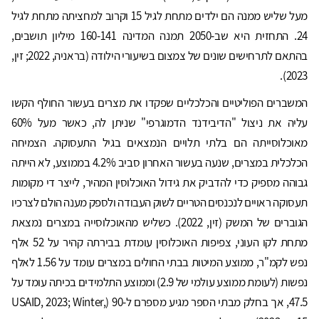
מעל שליש ממנה הם ילדים מתחת לגיל 15 וקרוב למחציתה מתחת לגיל
24. התחזית היא שב-2050 תמנה המדינה 160-141 מיליון תושבים,
בהתאם לתרחישים שונים של צמצום בשיעורי הילודה (בראניה, 2022; זין,
2023).
המשברים הפוליטיים והכלכליים שפקדו את מצרים בעשור החולף הקשו
עליה את ניצול "הדיבידנד הדמוגרפי" שניתן לה, כאשר מעל 60%
מאוכלוסייתה הם בלתי תלויים הנמצאים בגיל התעסוקה. הצמיחה
הכלכלית במצרים, שנעה בעשור האחרון סביב 4.2% בממוצע, לא הייתה
גבוהה מספיק כדי להדביק את גידול האוכלוסין המהיר, לייצר די מקומות
תעסוקה ראויים לנכנסים הטריים לשוק העבודה ולספק מענה הולם לצרכיו
הגוברים של המשק (זין, 2022). כשליש מהאוכלוסייה במצרים נמצאת
מתחת לקו העוני, צפיפות האוכלוסין עומדת בבירתה קהיר על 52 אלף
נפש לקמ"ר, ממוצע המיטות בבתי החולים במצרים עומד על 1.56 לאלף
נפשות (לעומת ממוצע עולמי של 2.9) וממוצע התלמידים בכיתה עומד על
47.5, אך בחלק מבתי הספר מגיע מספרם ל-90 (USAID, 2023; Winter,