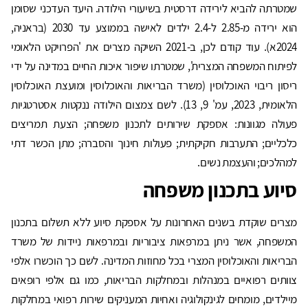
שמטרתה להביא לירידה דרסטית בשיעורי הילודה. היעד העדכני שסומן
הוא ירידה מ-2.85 ל-2.4 ילדים לאישה בממוצע עד 2030 (בראניה,
2024א). עוד קודם לכן, ב-2021 השיקה מצרים את 'הפרויקט הלאומי
לפיתוח המשפחה המצרית', שמטרתו שיפור איכות החיים במדינה על ידי
ריסון ריבוי האוכלוסין (משרד הבריאות והאוכלוסין ומועצת האוכלוסין
הלאומית, 2023, עמ' 9, 13). לשם צמצום הילודה ננקטות אסטרטגיות
פעולה מגוונות: אספקת שירותים לתכנון משפחה; הצעת תמריצים
כלכליים; התערבות חקיקתית; פעולות חינוך והסברה; מתן הכשר דתי
למהלכים; והעצמת נשים.
סיוע בתכנון משפחה
מצרים שוקדת בשנים האחרונות על אספקת סיוע ללא תשלום בתכנון
המשפחה, אשר ניתן במרפאות ציבוריות ובמרפאות ניידות של משרד
הבריאות והאוכלוסין המצרי בכל מחוזות המדינה. לשם כך הוכשרו אלפי
צוותים רפואיים במנהלות ובמחלקות הבריאות, כמו גם אלפי רופאים
מיילדים, מומחים לגינקולוגיה ואחיות המעניקים שירות רפואי במחלקות