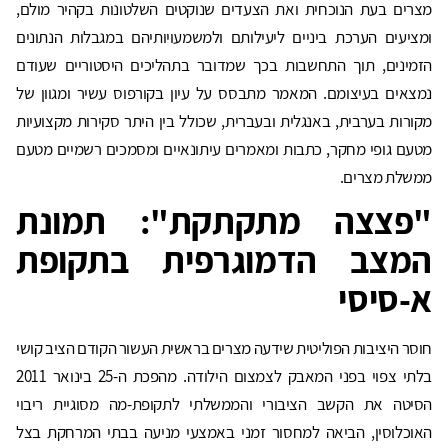
מצרים בעת הנוכחית ואת הצעדים שנוקטים השלטונות בקהיר מולם,
ומציעים הערכת ביניים ליעילותם ולמשמעויותיהם במגבלות הנתונים
הזמינים, תוך התחשבות בכך שמדובר בתהליכים היסטוריים שעודם
נמצאים בעיצומם. המאמר מתבסס על עיון בקורפוס עשיר ומגוון של
מקורות בערבית, באנגלית ובעברית, שכולל בין היתר סקירות מקצועיות
מטעם גופי מחקר, כתבות ומאמרים עיתונאיים ומסמכים רשמיים מטעם
ממשלת מצרים.
"פצצה מתקתקת": תמונת
המצב הדמוגרפית בתקופת
א-סיסי
חוסר היציבות הפוליטית שידעה מצרים בראשית העשור הקודם הציב קושי
בלתי צפוי בפני המאבק לצמצום הילודה. מהפכת ה-25 בינואר 2011
הסיטה את הקשב הציבורי והממשלתי לתקופת-מה מסוגיית ריבוי
האוכלוסין, הביאה למחסור זמני באמצעי מניעה בבתי המרחקת בצל