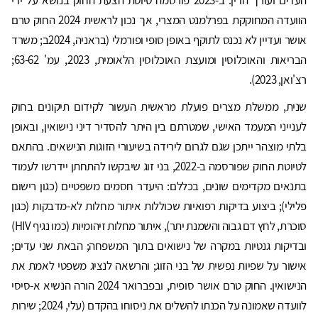
העדים ועורך הדין. ב-2023 פורסמה טיוטת הצעת החוק בנושא על ידי
הוועדה המחוקקת בפרלמנט המצרי, אך נכון לראשית 2024 החוק טרם
אושר ועדיין לא נכנס לתוקף באופן סופי ופורמלי (בראניה, 2024ב; משרד
הבריאות והאוכלוסין ומועצת האוכלוסין הלאומית, 2023, עמ' 63-62;
רצ'ואן, 2023).
שנית, ממשלת מצרים פועלת מראשית העשור לקידום תיקונים בחוק
לענייני המעמד האישי, שמטרתם בין היתר להסדיר דיני נישואין, ובאופן
בלתי מוצהר ייתכן שגם לגרום לירידה בשיעורי הזוגות הנישאים. בהתאם
לטיוטת החוק שפורסמה ב-2022, בני זוג שיבקשו להתחתן יידרשו לעמוד
בתנאים מקדימים שונים, בכללם: היעדר חסמים משפטיים (כגון רישום
פלילי); ביצוע בדיקות רפואיות שכוללות איתור מחלות לא-מדבקות (כגון
סוכרת, לחץ דם גבוה והשמנת יתר), איתור מחלות זיהומיות (כמו נגיף HIV)
ובדיקות גנטיות במקרה של נישואים בתוך המשפחה; הבאת שני עדים;
אישור על שפיות נפשית של בני הזוג; והרשאה לנציג משפטי לאמת את
הנישואין. החוק טרם אושר סופית, ובפברואר 2024 הורה הנשיא א-סיסי
לוועדה שאמונה על הכנתו להשלים את ניסוחו בהקדם (עלי, 2024; שירות