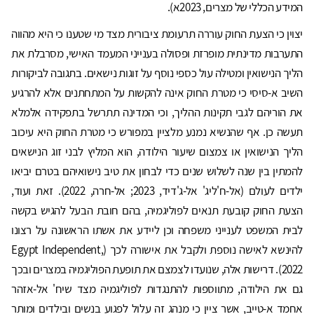
המידע הכללי של מצרים, 2023א).
יצוין כי הצעת החוק עוררה תרעומת ציבורית מצד מי שטענו כי היא מהווה
התערבות מדינתית מופרזת ופסולה בענייני המעמד האישי, מסרבלת את
הליך הנישואין ומטילה עול כספי נוסף על זוגות נישאים. בתגובה לביקורות
השיב א-סיסי כי מטרת החוק אינה להקשות על המתחתנים אלא להרגיע
את הוריהם לגבי תקינות ההליך, וכי המדינה תתרשל בתפקידה אלמלא
תעשה כן. אף שהנשיא נמנע מלציין במפורש כי מטרת החוק היא עיכוב
הליך הנישואין או צמצום שיעור הילודה, הוא המליץ לבני זוג הנישאים
להמתין בין שנה לשלוש שנים כדי לבחון את טיב נישואיהם בטרם יביאו
ילדים לעולם (אל-ח'ליג' אל-ג'דיד, 2023; אל-חרה, 2022). זאת ועוד,
הצעת החוק קובעת תנאים לפוליגמיה, בהם חובת הבעל להגיש בקשה
לבית המשפט לענייני משפחה וכן ליידע את אשתו הראשונה על רצונו
להינשא לאישה נוספת ולקבל את אישורה לכך (Egypt Independent,
2022). דרישות אלה, שנועדו לצמצם את תופעת הפוליגמיה במצרים ובכך
גם את הילודה, מתווספות להתנגדות לפוליגמיה מצד שיח' אל-אזהר
אחמד א-טייב, אשר ציין כי מנהג זה עלול לפגוע בנשים ובילדים ומותר