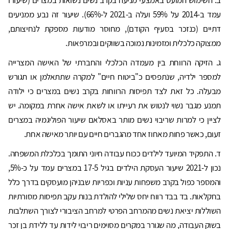
עמד ב-2014 על 59% ועלה ב-2021 ל-66%). שיעור זה נבע ממניעים
דתיים (כנזכר בסעיף הקודם), מחוסר מודעות מספקת לנחיצותם,
ממצוקה כלכלית ומזמינות נמוכה בשווקים ובמרפאות.
ג. הזיקה הרווחת בין מעמדה הכלכלי והחברתי של האישה המצרייה
למספר ילדיה, שנתפסים כ"ביטוח חיים" למקרה שתתאלמן או תגורש
מבעלה. כל זאת לצד תפיסות הרווחות בקרב נשים במצרים כי ילודה
תמנע מגבר נשוי לנטוש את רעייתו או לשאת אישה אחרת במקומה. יש
לציין כי למרות שריבוי נשים מותר באסלאם שיעור הפוליגמיה במצרים
זעום, כאשר פחות מאחוז אחד מהגברים חיים עם יותר מאישה אחת.
ד. התפקיד המיועד לילדים ככוח עבודה חיוני התומך בכלכלת המשפחה.
נכון ל-2021 שיעור העסקת הילדים בגיל 17-5 במצרים עמד על כ-5%,
והמספר כפול בקרב משפחות עניות וכפריות שבניהן מועסקים בדרך כלל
בחקלאות. בד בבד רווח יחס שלילי להולדת בנות עקב תפיסות מסורתיות
השוללות יציאת נשים מהמרחב הפרטי למרחב הציבורי לצורך השתלבות
בשוק העבודה, מה שגורר במקרים מסוימים ריבוי לידות עד ללידת בן זכר