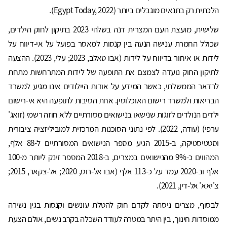
הלכתית רק בתנאים מוגבלים ביותר (Egypt Today, 2022).
שלישית, מועצת העם המצרית דנה בשלהי 2023 בתיקון לחוק הילדים,
שכולל החמרת ענישה הנעה בין קנסות למאסר בפועל על אי-דיווח על
לידות או איחור בדיווח על לידות (אבו טאלב, 2023; עלי, 2023). ההצעה
לתיקון החוק נועדה לצמצם את התופעה של לידות המתרחשות מתחת
לרדאר הממשלתי, כאשר המידע על אודות היילודים אינו מגיע למשרד
הבריאות ולמשרד רישום האוכלוסין. אחת הסיבות לתופעה היא אי-רישום
ילדים הנולדים לזוגות שנישאו בנישואים מסורתיים ללא חוזה רשמי (זואג'
ערפי) (עודה, 2022). לפי נתוני הסוכנות המרכזית למוביליזציה ציבורית
וסטטיסטיקה, ב-2015 הגיע מספר הנישואים המסורתיים ל-88 אלף,
המהווים כ-9% מהנישואים במצרים, ב-2018 המספר זינק ליותר מ-100
אלף וב-2020 עמד על כ-113 אלף (אבו אל-רוס, 2020; אל-צקאר, 2015;
צ'יאא' אל-דין, 2021).
לבסוף, מצרים ניסתה לקדם חוק להטלת עונשים וקנסות בגין נשירה
ממוסדות חינוך, בין היתר במטרה לעודד השכלה בקרב נשים, אולם הצעת