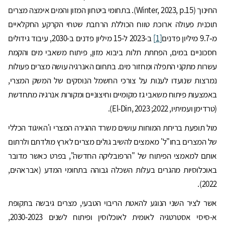
החינוך (Winter, 2023, p.15). בתחומי ביטחון המזון והמים אימצה מצרים
תוכנית פעולה ארוכת טווח הכוללת הרחבת שטחי הקרקע החקלאיים
מ‑9.7 מיליון פדנים
[1]
ב-2023 ל-15 מיליון פדנים ב-2030, עיבוד גידולים
חסכוניים במים, הפחתת תלות ביבוא מזון, פיתוח משאבי מים והקמת
עשרות מתקני התפלה ומִחזור מים. בתחום האנרגיה עושה מצרים פעולות
נמרצות שנועדו לענות על צורכי החשמל הנוסקים של המשק המצרי,
באמצעות פיתוח משאבי גז מקומיים וחיצוניים ומקורות אנרגיה מתחדשת
(טרדימן ועמיתיו, 2022; El-Din, 2023).
מול תופעת בריחת המוחות עושים משרד ההגירה המצרי ו'האיגוד הכללי
של המצרים בחו"ל' מאמצים להשיב גולים מצרים לארץ מולדתם ולרתום
אותם למאמצי הפיתוח של "הרפובליקה החדשה", בפרט כאשר מדובר
באוכלוסיות מהגרים בעלות השכלה גבוהה בתחומי המדע (אבראהים,
2022).
אשר לציר השני הנוגע להאטת הריבוי הטבעי, מצרים גיבשה בתקופת
א-סיסי אסטרטגיה לאומית לאוכלוסין ופיתוח לשנים 2030-2023,