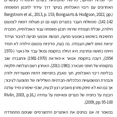
האחרונים עם ריבוי האוכלוסין בעיקר דרך עידוד לתכנון המשפחה
(Bergstrom et al., 2013, p. 153; Bongaarts & Hodgson, 2022, pp.
141-142). ממשלות העבר במצרים נקטו גם הן פעולות דומות לצמצום
הילודה, שכללו העמדת שירותי תכנון משפחה עבור האוכלוסייה, הסברת
החשיבות בשימוש באמצעי מניעה, הנגשת אמצעי מניעה לציבור ועידוד
יציאת נשים לשוק העבודה. בה בעת, מדיניות צמצום הילודה לא תמיד
הייתה נחושה ונחרצת: היא החלה בתקופת גמאל עבד אל-נאצר (1970-
1954), דעכה בתקופת אנואר א-סאדאת (1981-1970) והתגברה שוב
בתקופתו של חוסני מובארכ (2011-1981). האחרון רשם הצלחות חלקיות
בבלימת ריבוי האוכלוסין, תוך מאבק בתפיסות דתיות המעודדות ילודה
והבהרת המשמעויות הכלכליות-חברתיות השליליות של התופעה לציבור;
אך גם הוא לא סיפק פתרון משביע רצון לבעיה, שכפי שיפורט מייד עודנה
רובצת על כתפיה של מצרים ומאיימת על עתידה (Rivlin, 2003, p.16,
2009, pp. 95-100).
במאמר זה אנו בוחנים את האתגרים הדמוגרפיים שעימם מתמודדת