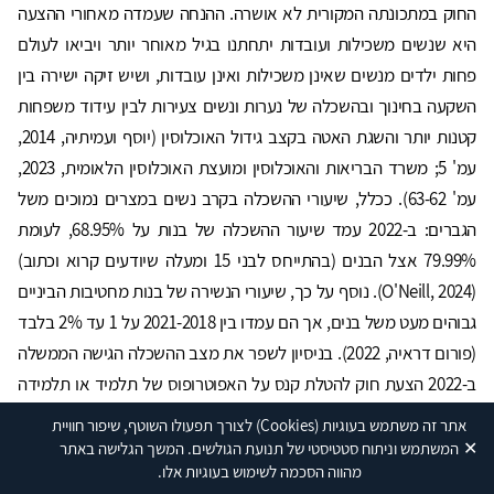
החוק במתכונתה המקורית לא אושרה. ההנחה שעמדה מאחורי ההצעה
היא שנשים משכילות ועובדות יתחתנו בגיל מאוחר יותר ויביאו לעולם
פחות ילדים מנשים שאינן משכילות ואינן עובדות, ושיש זיקה ישירה בין
השקעה בחינוך ובהשכלה של נערות ונשים צעירות לבין עידוד משפחות
קטנות יותר והשגת האטה בקצב גידול האוכלוסין (יוסף ועמיתיה, 2014,
עמ' 5; משרד הבריאות והאוכלוסין ומועצת האוכלוסין הלאומית, 2023,
עמ' 63-62). ככלל, שיעורי ההשכלה בקרב נשים במצרים נמוכים משל
הגברים: ב-2022 עמד שיעור ההשכלה של בנות על 68.95%, לעומת
79.99% אצל הבנים (בהתייחס לבני 15 ומעלה שיודעים קרוא וכתוב)
(O'Neill, 2024). נוסף על כך, שיעורי הנשירה של בנות מחטיבות הביניים
גבוהים מעט משל בנים, אך הם עמדו בין 2021-2018 על 1 עד 2% בלבד
(פורום דראיה, 2022). בניסיון לשפר את מצב ההשכלה הגישה הממשלה
ב-2022 הצעת חוק להטלת קנס על האפוטרופוס של תלמיד או תלמידה
שנעדרו מבית הספר באופן קבוע ללא סיבה מוצדקת, אך זו נדחתה בסופו
אתר זה משתמש בעוגיות
(Cookies)
לצורך תפעולו השוטף, שיפור חוויית
של דבר בנימוק שתהווה נטל כלכלי מוגזם על משפחות שאינן מסוגלות
✕
המשתמש וניתוח סטטיסטי של תנועת הגולשים. המשך הגלישה באתר
מהווה הסכמה לשימוש בעוגיות אלו.
לעמוד בהוצאות על חינוך, לרבות ביגוד, כלי כתיבה וספרים (סלאמה,