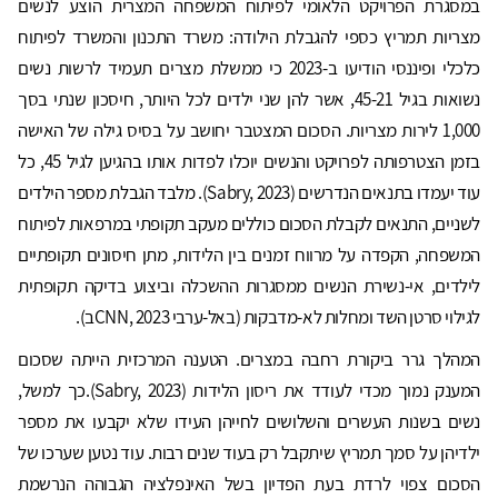
במסגרת הפרויקט הלאומי לפיתוח המשפחה המצרית הוצע לנשים
מצריות תמריץ כספי להגבלת הילודה: משרד התכנון והמשרד לפיתוח
כלכלי ופיננסי הודיעו ב-2023 כי ממשלת מצרים תעמיד לרשות נשים
נשואות בגיל 45-21, אשר להן שני ילדים לכל היותר, חיסכון שנתי בסך
1,000 לירות מצריות. הסכום המצטבר יחושב על בסיס גילה של האישה
בזמן הצטרפותה לפרויקט והנשים יוכלו לפדות אותו בהגיען לגיל 45, כל
עוד יעמדו בתנאים הנדרשים (Sabry, 2023). מלבד הגבלת מספר הילדים
לשניים, התנאים לקבלת הסכום כוללים מעקב תקופתי במרפאות לפיתוח
המשפחה, הקפדה על מרווח זמנים בין הלידות, מתן חיסונים תקופתיים
לילדים, אי-נשירת הנשים ממסגרות ההשכלה וביצוע בדיקה תקופתית
לגילוי סרטן השד ומחלות לא-מדבקות (באל-ערבי CNN, 2023ב).
המהלך גרר ביקורת רחבה במצרים. הטענה המרכזית הייתה שסכום
המענק נמוך מכדי לעודד את ריסון הלידות (Sabry, 2023).כך למשל,
נשים בשנות העשרים והשלושים לחייהן העידו שלא יקבעו את מספר
ילדיהן על סמך תמריץ שיתקבל רק בעוד שנים רבות. עוד נטען שערכו של
הסכום צפוי לרדת בעת הפדיון בשל האינפלציה הגבוהה הנרשמת