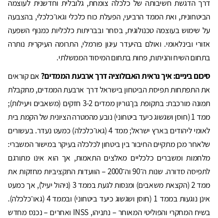
דרך הדגשת חשיבותה של כלכלה צומחת, גלובלית וחדשנית לעוצמה
הביטחונית, ואת הממד הרביעי, הפעלת כוח כלכלי וגאו־כלכלי, בהצבעה
על שימוש בעוצמה טכנולוגית, בסחר ובבריתות כלכליות כמנוף השפעה
אזורי ובינלאומי. ואולם בהיעדר עיגון פורמלי, התרומה העיקרית נותרה
בתחום השיח והניתוח, פחות בתחום המיסוד הממשלתי.
סיכום ביניים: איך נראית האבולוציה דרך ארבעת הממדים?
אם קוראים
את התפתחות תפיסת הביטחון בישראל דרך ארבעת הממדים, מתקבלת
תמונה מורכבת: בתקופת בן־גוריון ממדים 3-2 חזקים (משאבים ויעילות);
ממד 1 (חוסן ושגשוג כיעד ביטחוני) נובע מהמטרה הציונית של הקמת בית
לאומי ליהודים בארץ ישראל; ממד 4 (גאו־כלכלה) כמעט נעדר. בעשורים
שלאחר מכן מתקיים החיבור בין ביטחון לכלכלה בעיקר במישור המשברי:
מלחמות ומשברים כלכליים מאלצים התאמות, אך הוא אינו מתורגם
לתפיסה סדורה. שנות ה־90 וה־2000 – הוועדות התקציביות מחזקות את
ממד 2 (הקצאת משאבים) ומנסות לגעת בממד 3 (ניהול יעיל), אך כמעט
אינן נוגעות בממד 1 (חוסן ושגשוג כיעד ביטחוני) ובממד 4 (גאו־כלכלה).
בשיח המחקרי והפוליטי המאוחר – נתניהו, INSS ואחרים – נכנס מחדש