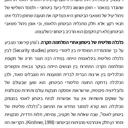
שהוגדר במאמר – חוסן ושגשוג כלכלי כיעד ביטחוני – ולממד השלישי של
ניהול יעיל של משאבי הביטחון: היא מצדיקה את הטענה שחוסן כלכלי אינו
תנאי רקע אלא חלק מתכלית הביטחון הלאומי, וכי אופן ניהול משאבי
הביטחון (ולא רק היקפם) הוא מרכיב ביטחוני כשלעצמו.
כלכלה פוליטית של ביטחון אחרי המלחמה הקרה
. ג'ונתן קירשנר מצביע
על כך שההפרדה המוסדית בין לימודי ביטחון (Security studies) לבין
כלכלה פוליטית בינלאומית הייתה במידה רבה תוצר חריג של תקופת
המלחמה הקרה: התחרות בין הגושים הייתה בעיקר צבאית והקשרים
הכלכליים בין ארצות הברית לברית המועצות היו מוגבלים מאוד, ולכן
הכלכלה נדחקה החוצה מלימודי הביטחון. הוא טוען שבעולם של
גלובליזציה פיננסית, שרשראות אספקה חובקות עולם ותחרות טכנולוגית
על שווקים ותשתיות אין עוד אפשרות לנתח ביטחון לאומי במנותק
מכלכלה. הוא קורא למסגר מחדש את התחום כ"כלכלה פוליטית של
ביטחון לאומי", שבה שאלות של תקציב, צמיחה, תלות הדדית, סנקציות
וסחר הן חלק אינהרנטי מהניתוח הביטחוני (Kirshner, 1998). הקריאה הזו