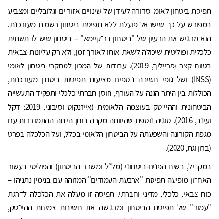
תפיסת ביטחון לאומי סדורה לעידן של שינויים אזוריים וגלובליים ומצביע
במפורש על כך שישראל פועלת ללא תפיסת ביטחון רשמית מעודכנת.
הוא מדגיש את הרעיון של "ביטחון בר־קיימא" – ביטחון שיש לו תשתית
כלכלית ופוליטית שיכולה לשאת אותו לאורך זמן, ולא רק עליונות צבאית
בטווח קצר (פרייליך, 2019). עבודות של המכון למחקרי ביטחון לאומי
(INSS) ושל גופי חשיבה נוספים מציעות תפיסות ביטחון מעודכנות,
הכוללות בין היתר הגנה על העורף, חוסן חברתי־כלכלי ותפקיד התעשייה
הביטחונית וההיי־טק בעוצמה הלאומית (אייזנקוט וסיבוני, 2019; דקל
ועינב, 2016). סוגיה נוספת שהיוותה מקרה בוחן הייתה ההתמודדות עם
מגפת הקורונה והשפעתה על הביטחון הלאומי בכלל, ועל הכלכלה בפרט
(ברון וגת, 2020).
במקביל, בשיח הפנים-ביטחוני (מל״ל ומשרד הביטחון) והפוליטי בעשור
האחרון מופיעה תפיסת "ארבעת העמודים" המזוהה עם בנימין נתניהו –
כוח צבאי, כלכלי, מדיני וחברתי. תפיסה זו מעלה את הכלכלה לדרגת
"עמוד" של תפיסת הביטחון ומדגישה את חשיבות צמיחת ההיי־טק,