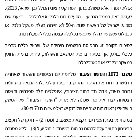
אנליטי נפרד אלא משולב בתוך הפרויקט הציוני הכולל (בן־ישראל, 2013).
לעומת זאת הממד הרביעי – הפעלת כוח כלכלי וגאו־כלכלי – כמעט אינו
מופיע: ישראל של ראשית שנות ה-50 לא הייתה בעלת משקל כלכלי או
טכנולוגי שאפשר לה להשתמש בכלכלה עצמה ככלי להפעלת כוח.
לסיכום תקופה זו: התפיסה הרשמית היחידה של ישראל כללה מרכיב
כלכלי בולט, אך בעיקר ברמת המשאב והיעילות, פחות ברמת החוסן
המאקרו־כלכלי או הגאו־כלכלה.
משבר 1973 והעשור האבוד
. מלחמת יום הכיפורים והעשור שאחריה
הדגישו בחדות את הקשר ההדוק בין ביטחון לכלכלה: הוצאה ביטחונית
גבוהה מאוד, גידול חד בחוב הציבורי, אינפלציה תלת־ספרתית והאטת
הצמיחה יצרו את מה שכונה לא אחת "העשור האבוד" של המשק
הישראלי (ראו דוחות שנתיים של בנק ישראל משנות ה־70 וה-80).
במונחי ארבעת הממדים: הקצאת משאבים (ממד 2) – חלקו של תקציב
הביטחון בתוצר עלה לרמות גבוהות במיוחד; ניהול יעיל (3) – ללא מסגרת