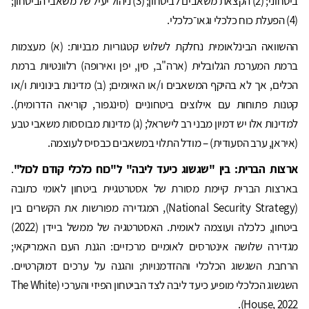
ביטחוני; (2) הקצאת משאבים לביטחון; (3) ניהול יעיל של משאבי הביטחון;
(4) הפעלת כוח כלכלי וגאו־כלכלי.
ההשוואה הבינלאומית נחלקת לשלוש קטגוריות מבניות: (א) מעצמות
ברמת המערכת הגלובלית (ארה"ב, סין, יפן ואירופה) רלוונטיות ברמת
הכלים, אך לא בהיקף המשאבים ו/או האיומים; (ב) מדינות בינוניות ו/או
קטנות פתוחות עם אילוצים ביטחוניים (סינגפור, קוריאה הדרומית).
למדינות אלו יש דמיון מבני רב לישראל; (ג) מדינות מבוססות משאבי טבע
(איראן, ערב הסעודית) – מודל התלוי במשאבים כבסיס לעוצמה.
ארצות הברית: בין "שגשוג כיעד ליבה" ל"כוח כלכלי קודם לכול"
.
בארצות הברית קיימת מסורת של אסטרטגיית ביטחון לאומי כתובה
(National Security Strategy), המגדירה מפורשות את הקשרים בין
ביטחון, כלכלה ועוצמה לאומית. האסטרטגיה של ממשל ביידן (2022)
מגדירה שלושה אינטרסים לאומיים מרכזיים: הגנת העם האמריקאי;
הרחבת השגשוג הכלכלי וההזדמנויות; והגנה על ערכים דמוקרטיים.
השגשוג הכלכלי מופיע כיעד ליבה לצד הביטחון הפיזי והערכי (The White
House, 2022).