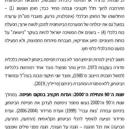
רב־שנתית ברורה או תפיסה כלכלית מגובשת, ההוצאה הביטחונית
התרחבה לתוך חלל תקציבי וגבתה מחיר כבד; חוסן ושגשוג (1) –
היחלשותו של החוסן הכלכלי (אינפלציה, גירעון, משברי מט"ח) ערערה
בפועל גם את יכולתה של המערכת הביטחונית לתכנן לטווח ארוך; הפעלת
כוח כלכלי (4) – בשנים אלו המשיכה ישראל להיות בעיקר "נישאת" על
כוחות חיצוניים: סיוע אמריקאי, העברות מיהדות התפוצות, ולא הפעילה
כמעט כוח כלכלי כלפי חוץ.
חשוב לציין: למרות הניסיון המר לא נוצרה תפיסת ביטחון לאומית כלכלית
סדורה בעקבות 1973. הדיון נותר מפוצל: מצד אחד רפורמות כלכליות
(למשל תוכנית הייצוב מ־1985), ומצד שני תיקוני מבנה בצה"ל ובמשרד
הביטחון, ללא מסגרת המחברת ביניהם (פרייליך, 2019).
שנות ה־90 ותחילת ה־2000: ועדות תקציב במקום תפיסה
. במהלך
שנות ה־90 וה־2000 נעשו מספר ניסיונות לעדכן את תפיסת הביטחון,
ביניהם עבודת 'צוות עברי' (1999) וועדת מרידור (2006-2004). ועדת
מרידור הציעה להוסיף לרגלי הביטחון הקלאסיות (הרתעה, התרעה,
הכרעה) את רגל ההגנה – הגנה על העורף, הגנה מפני טילים ואמצעי