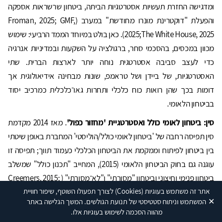
ומדגישה החזרת תעשיות אסטרטגיות הביתה, ביטחון שרשראות אספקה
והפעלת "דוקטרינת מונרו מחודשת" במערב (Froman, 2025; GMF,
2025;The White House, 2025). כאן בולט במיוחד הממד הרביעי: שימוש
מכוון במכסים, בהסכמי סחר, ברגולציה על השקעות ובמדיניות אנרגיה
כדי לעצב סביבה אסטרטגית נוחה יותר לארצות הברית. שתי
האסטרטגיות, של ביידן ושל טראמפ, שונות מבחינה אידיאולוגית אך
דומות בכך שהן רואות כוח כלכלי ותחרות גאו־כלכלית כמרכיב יסוד
בביטחון הלאומי.
סין: ביטחון לאומי כולל ואסטרטגיית 'מחזור כפול'
. מאז 2014 מקדמת
סין תפיסה רחבה של 'ביטחון לאומי כולל/הוליסטי' המחברת באופן שיטתי
בין ביטחון לפיתוח וממקמת את הביטחון הכלכלי כעמוד תווך; תפיסה זו
עוגנה גם בחוק הביטחון הלאומי (2015), המחייב "תכנון כולל" שמשלב
ביטחון פנימי וחיצוני וביטחון "מסורתי" ו"לא־מסורתי" ( Creemers, 2015;
אתר זה משתמש בעוגיות
(Cookies)
לצורך תפעולו השוטף, שיפור חוויית
Heath, 2015).
✕
המשתמש וניתוח סטטיסטי של תנועת הגולשים. המשך הגלישה באתר
בתוך מסגרת זו שולבה מ־2020 אסטרטגיית המחזור הכפול (Dual
מהווה הסכמה לשימוש בעוגיות אלו.