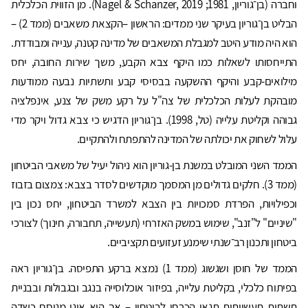
וחברה (בן־גוריון, 1981; Nagel & Schanzer, 2019). מן הזווית הכלכלית
הבליט בן־גוריון בעיקר שני ממדים: הראשון –הקצאת משאבים (ממד 2) –
הוא היה מודע היטב למגבלת המשאבים של מדינה קטנה, ענייה ומבודדת.
התייחסותו לשאלות כמו היקף צבא הקבע, משך שירות החובה, יחס
מילואים-קבע והיקף ההשקעה בבסיסי קבע ותשתיות נבעה ממודעות
מובהקת לעלות הכלכלית של צה"ל על רקע משק של צנע, אינפלציה
גבוהה וקליטת עלייה (טל, 1998). בן־גוריון הדגיש כי צבא גדול ויקר מדי
עלול לשחוק את יכולתה של המדינה להתפתח ולהתקיים.
הממד השני המובלט במשנת בן-גוריון הוא ניהול יעיל של משאבי הביטחון
(ממד 3). חלקים גדולים מן המסמך מוקדשים לסדר בצבא: צמצום בזבוז
וכפילויות, הפרדת סמכויות בין הצבא למשרד הביטחון, יחס נכון בין
"שיניים" ל"זנב", שימוש במשק האזרחי (תעשייה, תחבורה, חינוך) לצורכי
ביטחון ותכנון רב־שנתי שימנע זעזועים תקציביים.
הממד של חוסן ושגשוג (ממד 1) נמצא ברקע התפיסה. בן־גוריון ראה
בפיתוח כלכלי, בקליטת עלייה, בפיזור אוכלוסייה בנגב ובגבולות ובבניית
תשתית תעשייתית תנאי הכרחי לביטחון – אך הוא אינו מנוסח כשדה