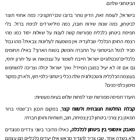
הביטחוני שלהם.
בישראל, לעומת זאת, הדיון נותר ברובו טכני־תקציבי: כמה אחוזי תוצר
לביטחון, כמה שנות שירות חובה, כמה מיליארדים לכיפת ברזל. בלי
תפיסת ביטחון כלכלית מפורשת קשה לענות על שאלות יסוד כמו: מהי
רצפת החוסן הכלכלי שבלעדיה אין משמעות לעליונות צבאית? מהו גבול
סביר לנטל הביטחוני על החברה והמשק בטווח הארוך? באילו תחומים
כלכליים־טכנולוגיים ישראל חייבת לשמור על עצמאות או על יתרון יחסי,
גם אם זה לא יעיל במובן המיידי? ואיך ישראל יכולה וצריכה להשתמש
בעוצמה הכלכלית והטכנולוגית שלה ככלי ביטחוני כלפי חוץ, ולא רק כמקור
מימון כלפי פנים?
היעדר תפיסה מפורשת יוצר לפחות שלוש בעיות מעשיות:
קבלת החלטות תגובתית ולטווח קצר
, במקום תכנון רב־שנתי ברור
המאזן בין צורכי ביטחון לבין צמיחה, חוב, תשתיות וחוסן חברתי.
מאבק אינסופי בין ביטחון לכלכלה,
כאילו מדובר בשני צדדים מנוגדים
ולא בשדה אחד, שבו צריך להגדיר מראש אילו יעדים כלכליים הם עצמם