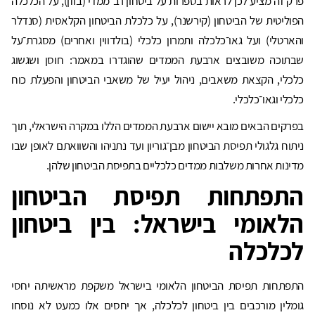
פרק זה מציע לכן לראות בספרות על ביטחון רב־ממדי (בוזן), על הכלכלה
הפוליטית של הביטחון (קירשנר), על כלכלת הביטחון הקלאסית (סנדלר
והארטלי) ועל גאו־כלכלה ותמרון כלכלי (בולדווין ואחרים) מסגרת־על
שבתוכה משובצים ארבעת הממדים שהוגדרו במאמר: חוסן ושגשוג
כלכלי, הקצאת משאבים, ניהול יעיל של משאבי הביטחון והפעלת כוח
כלכלי וגאו־כלכלי.
בפרקים הבאים מובא יישום ארבעת הממדים הללו במקרה הישראלי, תוך
ניתוח גלגולי תפיסת הביטחון מבן־גוריון ועד נתניהו והשוואתם לאופן שבו
מדינות אחרות משלבות ממדים כלכליים בתפיסת הביטחון שלהן.
התפתחות תפיסת הביטחון
הלאומי בישראל: בין ביטחון
לכלכלה
התפתחות תפיסת הביטחון הלאומי בישראל משקפת מראשיתה יחסי
גומלין מורכבים בין ביטחון לכלכלה, אך יחסים אלו כמעט לא נוסחו