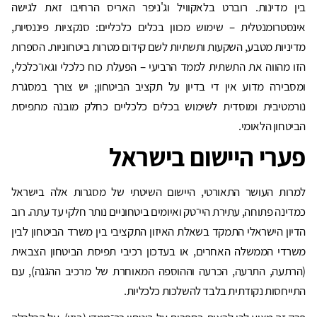
בין מדינות. רוברט בלאקוויל וג'ניפר האריס הרחיבו זאת לגישה
אינסטרומנטלית – שימוש מכוון בכלים כלכליים: סנקציות פיננסיות,
מדיניות מטבע, השקעות ותשתיות לשם קידום מטרות ביטחוניות. הספרות
הזו מהווה את התשתית לממד הרביעי – הפעלת כוח כלכלי וגאו־כלכלי,
ומסבירה מדוע אין די בדיון על תקציב הביטחון; יש צורך במסגרת
נורמטיבית ומוסדית לשימוש בכלים כלכליים כחלק מובנה מתפיסת
הביטחון הלאומי.
פערי היישום בישראל
למרות העושר התאורטי, היישום השיטתי של מסגרות אלה בישראל
כמדינה פתוחה, עתירת היי־טק ואיומים ביטחוניים נותר חלקי עד עתה. רוב
הדיון הישראלי התמקד בשאלת האיזון התקציבי בין משרד הביטחון לבין
משרדי הממשלה האחרים, או בעדכון רכיבי תפיסת הביטחון הצבאית
(הרתעה, התרעה, הכרעה וההוספה המאוחרת של מרכיב ההגנה), עם
התייחסות נקודתית בלבד להשלכות כלכליות.