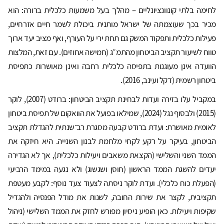
לחימה בלתי קונוונציונליים – מהלך בעל משמעות כלכלית ברורה: הוא
מכיר בכך שעוצמתה של ישראל מותנית ביכולת לשמר חיים אזרחיים,
פעילות כלכלית ותפקוד המשק גם תחת ירי על העורף, ואף מציב יעד ארוך
טווח לשיעור תקציב הביטחון מהתמ״ג (חמישה אחוזים). עם זאת, המלצות
הוועדה אינן מעוגנות בתפיסה כלכלית רחבה ואינן מאושרות כתפיסת
ביטחון רשמית (דקל ועינב, 2016).
במקביל עלו בזירה ועדות לבחינת תקציב הביטחון: ברודט (2007), לוקר
(2015) ולבסוף נגל (2024), שמילאו בפועל את הוואקום של תפיסת ביטחון
לאומית מאושרת: ועדת ברודט קבעה מסגרת רב־שנתית להגדלת תקציב
הביטחון, בעיקר על רקע לקחי מלחמת לבנון השנייה. היא חיזקה את
הממד השני והשלישי (הקצאת משאבים ויעילות כלכלית), אך לא הגדירה
יעדים להשגת הממד הראשון (חוסן ושגשוג) ולא נגעה במימד הרביעי
(הפעלת כוח כלכלי). ועדת לוקר ניסתה לצעוד צעד נוסף: לקבע מעטפת
תקציבית, לקצר את שירות החובה, לשנות את מודל הפנסיה ולהגדיל
שקיפות ויעילות. כאן הופיע ניסיון מפורש לחזק את הממד השלישי (ניהול