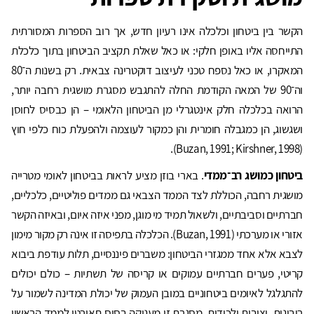
הקשר בין ביטחון וכלכלה אינו רעיון חדש, אך רוב הספרות המסורתית
התייחסה אליו באופן חלקי: או כאל שאלת תקציב הביטחון בתוך כלכלת
המאקרו, או כאל נספח טכני לעיצוב דוקטרינה צבאית. רק בשנות ה־80
וה־90 של המאה הקודמת החלה להתגבש מסגרת מושגית רחבה יותר,
הרואה בכלכלה חלק אינטגרלי מן הביטחון הלאומי – הן כבסיס לחוסן
ושגשוג, הן כמגבלה חומרית והן כמקור לעוצמה ולהפעלת כוח כלפי חוץ
(Buzan, 1991; Kirshner, 1998).
ביטחון כמושג רב־ממדי
. בארי בוזן מציע לראות בביטחון לאומי מטרייה
מושגית רחבה, הכוללת לצד הממד הצבאי גם ממדים פוליטיים, כלכליים,
חברתיים וסביבתיים, ולשאול תמיד מי מוגן, מפני איזה איום, ובאיזה הקשר
אזורי או מערכתי (Buzan, 1991). הכלכלה בתפיסה זו אינה רק מקור מימון
לצבא אלא אחד ממגזרי הביטחון: משברים פיננסיים, תלות עודפת ביבוא
קריטי, פערים חברתיים עמוקים או קריסה של תשתיות – כולם יכולים
להתגלגל לאיומים ביטחוניים במובן העמוק של יכולת המדינה לשמור על
ריבונות, יציבות ולכידות. מסגרת זו מעניקה בסיס תאורטי לממד הראשון