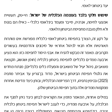
יעד ביטחוני לאומי.
שימוש חלקי בלבד בעוצמה הכלכלית של ישראל
: היי-טק, תעשיית
אמצעי לחימה, אנרגיה, סייבר ומעמד בינלאומי כלכלי – כאילו הם בונוס
ולא חלק מובנה מתפיסת הביטחון הלאומי.
על רקע זה, הצורך בתפיסת ביטחון לאומי כלכלית מפורשת אינו מותרות
תאורטיות אלא תנאי לניהול אחראי של סיכונים והזדמנויות בעשורים
הקרובים. מאמר זה מבקש להניח את אבני היסוד לתפיסה כזו: הוא מציע
ארבעה ממדים כלכליים לתפיסת ביטחון כלכלית (חוסן ושגשוג, הקצאת
משאבים, ניהול יעיל של משאבים והפעלת כלים כלכליים); מנתח מחדש
את גלגולי תפיסת הביטחון בישראל, מדוד בן־גוריון עד אביתר מתניה
(2025) ובנימין נתניהו, דרך הפריזמה הכלכלית; ובוחן כיצד מדינות אחרות
ממקמות ממדים אלה בתוך תפיסת הביטחון שלהן.
במילים אחרות, המאמר מזמין את הקוראים לבחון כיצד ניתן למנף את
הכלכלה, על ארבעת ממדיה, כדי לעצב לישראל תפיסת ביטחון כלכלית
יציבה, בת־קיימא ומבוססת מציאות, המשקללת בצורה נכונה הן את