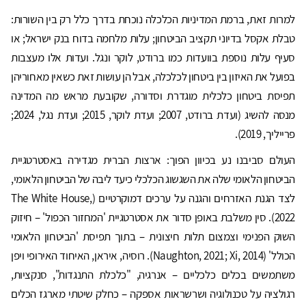
למרות זאת, ברמת המדיניות הכלכלה נוכחת בדרך כלל רק בין השורות:
טבלת אקסל בדיוני תקציב הביטחון; עלות מלחמה בדוח בנק ישראל; או
סעיף עלות נוספת בוועדות כמו ברודט, לוקר ונגל. ועדות אלו מעצבות
בפועל את האיזון בין ביטחון לכלכלה, אבל הן עושות זאת כשאין מאחוריהן
תפיסת ביטחון כלכלית מוגדרת וסדורה, שקובעת מראש מה המדינה
מנסה להשיג (ועדת ברודט, 2007; ועדת לוקר, 2015; ועדת נגל, 2024;
פרייליך, 2019).
העולם סביבנו נע בכיוון הפוך: ארצות הברית מגדירה באסטרטגיית
הביטחון הלאומי שלה את השגשוג הכלכלי כיעד ליבה של הביטחון הלאומי,
לצד הגנת האזרחים והגנה על ערכים דמוקרטיים (The White House,
2022). סין משלבת באופן סדור את אסטרטגיית 'המחזור הכפול' – חיזוק
השוק הפנימי וצמצום תלות חיצונית – בתוך תפיסת 'הביטחון הלאומי
הכולל' (Naughton, 2021; Xi, 2014). רוסיה, איראן, האיחוד האירופי ויפן
משתמשים בכלים כלכליים – אנרגיה, "כלכלת התנגדות", סנקציות,
רגולציה על טכנולוגיה ושרשראות אספקה – כחלק שיטתי מארגז הכלים