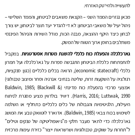
לתעשייה ולהיי־טק האזרחי.
מכאן נגזרים הממד השני – הקצאת משאבים לביטחון, והממד השלישי –
ניהול יעיל של משאבי הביטחון: לא די להגדיר יעד תוצר לביטחון; יש צורך
לבחון כיצד היקף ההוצאה, מבנה הכוח, מודל השירות והניהול הפיננסי
משתלבים בחוסן ארוך הטווח של המשק.
גאו־כלכלה והפעלת כוח כלכלי להשגת מטרות אסטרטגיות
. במקביל
להתפתחות כלכלת הביטחון התגבשה ספרות על גאו־כלכלה ועל תמרון
כלכלי (economic statecraft), הרואה בכלים כלכליים (כגון: סנקציות,
רגולציה על השקעות זרות, שליטה בנתיבי אנרגיה וסחר ומיצוב טכנולוגי)
אמצעי מרכזי בהפעלת כוח מדינתי (Baldwin, 1985; Blackwill &
Harris, 2016; Luttwak, 1990). דיוויד בולדווין מציע מסגרת לניתוח
היעילות, הלגיטימיות והגבולות של כלים כלכליים כתחליף או השלמה
לשימוש בכוח צבאי (Baldwin, 1985). אדוארד לוטוואק טבע את המושג
גאו־כלכלה כדי לתאר מעבר חלקי מ"גיאופוליטיקה של טנקים וטילים"
ל"תחרות על שווקים, טכנולוגיות ושרשראות ייצור" כזירת עימות מרכזית