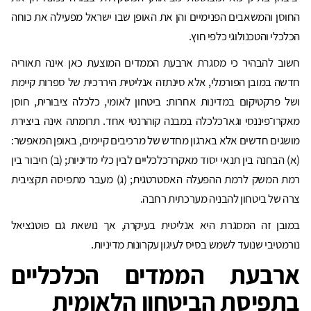
החוסן והמשאבים הפנימיים והן את האופן שבו ישראל מפעילה את כוחה
הכלכלי והטכנולוגי כלפי חוץ.
חשוב להבהיר כי מסגרת ארבעת הממדים המוצעת כאן אינה תאוריה
חדשה במובן הפורמלי, אלא סינתזה אנליטית היררכית של ספרות קיימת
ושל פרקטיקום במדינות אחרות: ביטחון לאומי, כלכלה ציבורית, חוסן
מאקרו־פיננסי וגאו־כלכלה במבנה קוהרנטי אחד. תרומתה אינה ביצירת
מושגים חדשים אלא בארגון מחדש של מרכיבים קיימים, באופן המאפשר:
(א) הבחנה בין תנאי יסוד מאקרו־כלכליים לבין כלי מדיניות; (ב) חיבור בין
רמת המשק לרמת ההפעלה האסטרטגית; (ג) מעבר מתפיסה תקציבית
צרה של ביטחון להבניה מערכתית רחבה.
במובן זה המסגרת היא אנליטית בעיקרה, אך נושאת גם פוטנציאל
נורמטיבי שנועד לשמש בסיס לעיגון עקרונות מדיניות.
ארבעת הממדים הכלכליים
בתפיסת הביטחון הלאומית