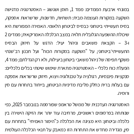
במונחי ארבעת הממדים: ממד 1, חוסן ושגשוג – האסטרטגיה מדגישה
השקעה במקורות העוצמה מבית: תשתיות, חדשנות, שרשראות אספקה,
בסיס תעשייתי ביטחוני כבסיס לביטחון הלאומי. האמירה המפורשת היא
שיכולת ההשפעה הגלובלית תלויה במצב הכלכלה האמריקאית; ממדים 2
ו-3 – הקצאת משאבים וניהול יעיל: הדגש על חיזוק הבסיס
התעשייתי־ביטחוני, על "השקעה במקורות הכוח" ועל תכנון רב־שנתי
משקף תפיסה של ניהול משאבי ביטחון ביעילות, ולא רק הגדלתם; ממד 4,
הפעלת כוח כלכלי – האסטרטגיה מתארת שימוש שיטתי בכלים כלכליים:
סנקציות פיננסיות, רגולציה על טכנולוגיה ויצוא, חיזוק שרשראות אספקה
עם בעלות ברית כחלק מליבת מדיניות הביטחון, בייחוד בתחרות עם סין
ורוסיה.
האסטרטגיה העדכנית של ממשל טראמפ שפורסמה בנובמבר 2025, כפי
שנותחה בפרסומים ראשוניים, מרחיבה עוד יותר את הזיקה הישירה בין
כלכלה וביטחון: היא מציגה את הכלכלה כ"הימור האמיתי" בתחרות עם
סין, מגדירה מחדש את התחרות הזו כמאבק על תנאי הכלכלה העולמית