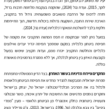
יעיל של משאבי הביטחון), תוך הכרה בנזקי העודף הביטחוני למשק (ועדת
לוקר, 2015). ועדת נגל (2024), שהוקמה בעקבות מלחמת חרבות ברזל,
חזרה לדפוס של הרחבת משאבים משמעותית: גידול חד בתקציב,
הארכת שירות החובה, השקעות גדולות ביכולות חדשות, תוך התייחסות
חלקית בלבד להשלכות המאקרו־כלכליות (ועדת נגל, 2024).
בפועל ניתן לומר שבתקופה זו תפס המתווה התקציבי את מקומה של
תפיסת ביטחון כלכלית: במקום שמסמך תפיסה יגדיר יעדים ואילוצים
כלכליים והחלטות התקציב ייגזרו ממנו, ועדות תקציב שימשו בפעול
כקובעות האיזון בין ביטחון לכלכלה, אך ללא מסגרת נורמטיבית מאושרת
כוללת.
מחקרים וניירות מדיניות בעשור האחרון
. בצד הדיון הממשלתי מתפתחת
ספרות ישראלית המבקשת להגדיר מחדש את תפיסת הביטחון הלאומית
ולכלול בה את המרכיב הכלכלי־טכנולוגי: ישראל טל, יצחק בן־ישראל
וחוקרים נוספים מדגישים את החשיבות של יתרון איכותי, כושר טכנולוגי
ותעשייה ביטחונית כחלק אינטגרלי מן הביטחון הלאומי – מעין "ממדי
ביניים" בין צבא וכלכלה (טל, 1996; בן־ישראל, 2013). צ'ק פרייליך מציג