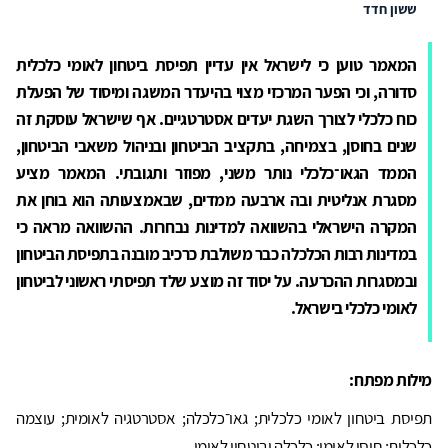
ששון חדד
המאמר טוען כי לישראל אין עדיין תפיסת ביטחון לאומי כלכלית
סדורה, וכי הפער המרכזי מצוי בהיעדר המשגה ומיסוד של הפעלת
כוח כלכלי לצורך השגת יעדים אסטרטגיים. אף שישראל עוסקת זה
שנים בחוסן, בצמיחה, בתקציב הביטחון ובניהול משאבי הביטחון,
הממד הגאו־כלכלי נותר משני, מפוזר ותגובתי. המאמר מציע
מסגרת אנליטית ובה ארבעה ממדים, שבאמצעותה הוא בוחן את
המקרה הישראלי בהשוואה למדינות נבחרות. ההשוואה מראה כי
במדינות רבות הכלכלה כבר משולבת כרכיב מובנה בתפיסת הביטחון
ובמסגרות ההכרעה. על יסוד זה מוצע שלד תפיסתי ראשוני לביטחון
לאומי כלכלי בישראל.
מילות מפתח
:
תפיסת ביטחון לאומי כלכלית; גאו־כלכלה; אסטרטגיה לאומית; עוצמה
כלכלית; חוסן לאומי; כלכלה וביטחון לאומי.