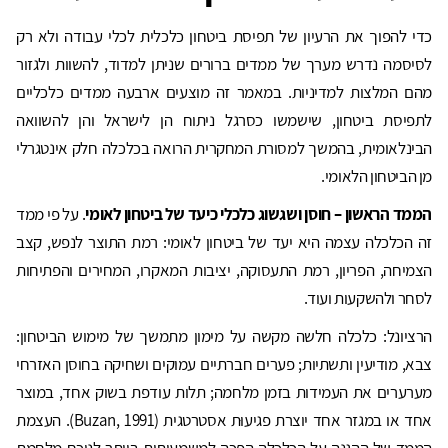
כדי להפוך את הרעיון של תפיסת ביטחון כלכלית לכלי עבודה ולא רק
לסיסמה נדרש מערך של ממדים ברורים שניתן למדוד, להשוות ולגזור
מהם המלצות למדיניות. במאמר זה מוצעים ארבעה ממדים כלכליים
לתפיסת ביטחון, שישמשו כסרגל ניתוח הן לישראל והן להשוואה
הבינלאומית, בהמשך למסורת המחקרית הרואה בכלכלה חלק אינטגרלי
מן הביטחון הלאומי.
הממד הראשון – חוסן ושגשוג כלכלי כיעד של ביטחון לאומי
. על פי ממד
זה הכלכלה עצמה היא יעד של ביטחון לאומי: רמת התוצר לנפש, קצב
הצמיחה, הפריון, רמת התעסוקה, יציבות המאקרו, המחירים והפתיחות
לסחר ולהשקעות ועוד.
הרציונל: כלכלה חלשה מקשה על מימון מתמשך של מימוש הביטחון:
צבא, מודיעין ותשתיות; פערים חברתיים עמוקים ושחיקה בחוסן האזרחי
מערערים את העמידות בזמן מלחמה; תלות עודפת בשוק אחד, במוצר
אחד או במגזר אחד יוצרת פגיעוּת אסטרטגית (Buzan, 1991). העצמת