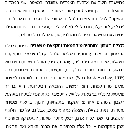
מתיישבת היטב עם ארבעת הממדים שהוגדרו במאמר: שני הממדים
הראשונים – חוסן ושגשוג והקצאת משאבים – עוסקים בהיבטי הבסיס
המאקרו־כלכליים ובשאלת הנטל הביטחוני; שני הממדים האחרונים –
ניהול יעיל והפעלת כוח כלכלי וגאו־כלכלי – עוסקים בדרך שבה המדינה
ממירה את המשאבים ליכולות וממנפת את הכלכלה ככלי מדיניות.
כלכלת ביטחון: 'תותחים מול חמאה' והקצאת משאבים
. ספרות כלכלת
הביטחון – ובראשה עבודותיהם של טוד סנדלר וקית' הארטלי – מתמקדת
בשאלות של הוצאה ביטחונית, עומס תקציבי, מודלים של תותחים מול
חמאה, בריתות וביטחון קולקטיבי, תעשיות ביטחוניות ומדיניות רכש
(Sandler & Hartley, 1995). שני מסרים מרכזיים הרלוונטיים למאמר
עולים מן הספרות הזו: ראשית, ההוצאה הביטחונית היא בחירה
פוליטית־כלכלית במציאות של אילוץ תקציבי, וכל תוספת לביטחון באה על
חשבון שימושים אחרים: השקעה בתשתיות, חינוך, בריאות וצמיחה
עתידית. שנית, נשאלת השאלה כמה מוציאים, אבל גם על מה: חלוקת
התקציב בין שכר לכוח אדם, רכש, מחקר ופיתוח, לוגיסטיקה ומערכות
נשק מתקדמות – וכל אלה מכתיבים את מבנה הצבא ואת תרומתו