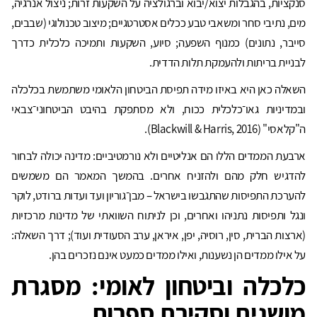
סנקציות, בהגבלות יצוא/יבוא וברגולציה על השקעות זרות; ניצול אנרגיה,
מים, נתיבי סחר ומשאבי טבע ככלים אסטרטגיים; מיצוב טכנולוגי (שבבים,
סייבר, נתונים) כמנוף השפעה; סיוע, השקעות ותמיכה כלכלית כדרך
לבניית בריתות ולהעמקת תלות הדדית.
השאלה כאן היא באיזו מידה תפיסת הביטחון הלאומי משתמשת בכלכלה
ובמדיניות גאו־כלכלית ככוח, ולא מסתפקת בהיבט הביטחוני־צבאי
ה"קלאסי" (Blackwill & Harris, 2016).
ארבעת הממדים הללו הם אנליטיים ולא נורמטיביים: מדינה יכולה לבחור
להדגיש חלק מהם ולהזניח אחרים. בהמשך המאמר הם משמשים
להערכת התפיסות שהתגבשו בישראל – מבן־גוריון ועד ועדות ברודט, לוקר
ונגל ותפיסות נתניהו ואחרים, וכן לניתוח השוואתי של מדינות מרכזיות
(ארצות הברית, סין, רוסיה, יפן, איראן, ערב הסעודית ועוד); דרך השאלה:
על אילו ממדים הן נשענות, ואילו ממדים כמעט אינם נזכרים בהן.
כלכלה וביטחון לאומי: מסגרת
מושגית וסקירת ספרות