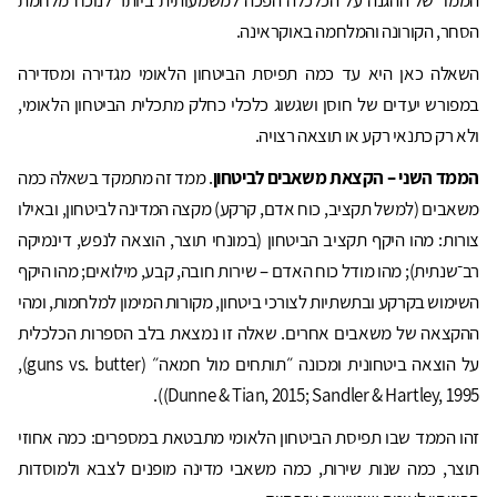
הממד של ההגנה על הכלכלה הפכה למשמעותית ביותר לנוכח מלחמת
הסחר, הקורונה והמלחמה באוקראינה.
השאלה כאן היא עד כמה תפיסת הביטחון הלאומי מגדירה ומסדירה
במפורש יעדים של חוסן ושגשוג כלכלי כחלק מתכלית הביטחון הלאומי,
ולא רק כתנאי רקע או תוצאה רצויה.
הממד השני – הקצאת משאבים לביטחון
. ממד זה מתמקד בשאלה כמה
משאבים (למשל תקציב, כוח אדם, קרקע) מקצה המדינה לביטחון, ובאילו
צורות: מהו היקף תקציב הביטחון (במונחי תוצר, הוצאה לנפש, דינמיקה
רב־שנתית); מהו מודל כוח האדם – שירות חובה, קבע, מילואים; מהו היקף
השימוש בקרקע ובתשתיות לצורכי ביטחון, מקורות המימון למלחמות, ומהי
ההקצאה של משאבים אחרים. שאלה זו נמצאת בלב הספרות הכלכלית
על הוצאה ביטחונית ומכונה ״תותחים מול חמאה״ (guns vs. butter),
Dunne & Tian, 2015; Sandler & Hartley, 1995)).
זהו הממד שבו תפיסת הביטחון הלאומי מתבטאת במספרים: כמה אחוזי
תוצר, כמה שנות שירות, כמה משאבי מדינה מופנים לצבא ולמוסדות