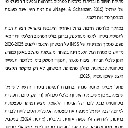
פתיחת השווקים ובריתות כלכליות כמרכיב בהרתעה ובמעמד הבינלאומי
של ישראל (Nagel & Schanzer, 2019). עם זאת היא אינה מעוגנת
במסמך מדיניות רשמי.
במהלך מלחמת חרבות ברזל ואחריה התגבשו בישראל הצעות רבות
לתפיסת ביטחון לאומי מעודכנת, וברובן בולט המרכיב הכלכלי יותר מאי
פעם. מסמך המדיניות של INSS על הביטחון הלאומי לשנים 2026-2025
מדגיש כי מטרת־העל היא מדינה בטוחה ומשגשגת ומשלב באופן מפורש
חוסן כלכלי־חברתי, יציבות מאקרו, תפקוד המשק בזמן מלחמה ותעשייה
ביטחונית־טכנולוגית כחלק מתפיסת הביטחון, לא רק כהקשר תקציבי
חיצוני (הימן ועמיתיו, 2025).
פרופ' אביתר מתניה מגדיר בחוברת 'תפיסת ביטחון חדשה לישראל'
שיצאה במכון משגב את היתרון הכלכלי־טכנולוגי (היי־טק, סייבר, תעשיות
ביטחוניות) כנכס ליבה של הביטחון הלאומי, ומציע תפיסה מעצמתית
למחצה שבה ישראל ממנפת את עוצמתה הכלכלית והטכנולוגית לבניית
בריתות, להרתעה ולהשפעה אזורית וגלובלית (מתניה, 2024). במקביל
פרסם מכון אימפקט את הספר 'תפיסת ביטחון לאומי לישראל: ביטחון,