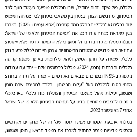
כלכלה, פוליטיקה, זהות יהודית', שבו הכלכלה מופיעה כעמוד תווך לצד
הביטחון, ומודגשים הצורך באיזון בין משאבי ביטחון לבין צמיחה ושימוש
יזום בכלים גאו־כלכליים כחלק מהדוקטרינה (אסא ועמיתיו, 2025). במרכז
בגין־סאדאת מנתח עידו הכט את 'תפיסת הביטחון הלאומי של ישראל:
תובנות ממלחמת חרבות ברזל' וטוען כי לא התפיסה קרסה אלא יישומה;
עם זאת הוא מדגיש שהמטרות הביטחוניות עצמן חייבות לכלול מזעור נזק
כלכלי, שמירה על חוסן המשק וניהול מלחמות באופן שמונע קריסה
כלכלית וחברתית (הכט, 2024). מכלול פרסומים אלה – יחד עם עבודות
נוספות ב‑INSS ובמרכזים צבאיים ואקדמיים – מעיד על תזוזה ברורה:
מהתייחסות לכלכלה כאל "עלות הביטחון" בלבד לתפיסה שבה חוסן
ושגשוג, יעילות ניהול משאבי הביטחון והפעלת כוח כלכלי וגאו־כלכלי
הופכים לרכיבים מהותיים בדיון על תפיסת הביטחון הלאומי של ישראל
אחרי 7 באוקטובר 2023.
במונחי ארבעת הממדים אפשר לומר שגל זה של מחקרים אקדמיים
ומסמכי מדיניות מנסה להחזיר למרכז את הממד הראשון, חוסן ושגשוג,