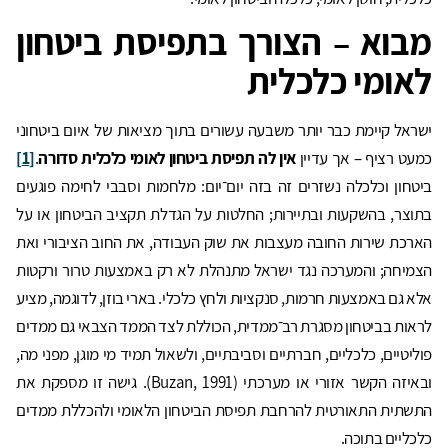
מבוא – הצורך בתפיסת ביטחון
לאומי כלכלית
ישראל קיימת כבר יותר משבעה עשורים בתוך מציאות של איום ביטחוני
כמעט רציף – אך עדיין
אין לה תפיסת ביטחון לאומי כלכלית סדורה
.
[1]
ביטחון וכלכלה נשזרים זה בזה יום־יום: מלחמות וסבבי לחימה פוגעים
בתוצר, בהשקעות ובתיירות; החלטות על הגדלת תקציב הביטחון או על
הארכת שירות החובה מעצבות את שוק העבודה, את החוב הציבורי ואת
הצמיחה; והמערכה נגד ישראל מתנהלת לא רק באמצעות טרור ורקטות
אלא גם באמצעות חרמות, סנקציות ולחץ כלכלי. בארי בוזן, לדוגמה, מציע
לראות בביטחון מסגרת רב־ממדית, הכוללת לצד הממד הצבאי גם ממדים
פוליטיים, כלכליים, חברתיים וסביבתיים, ולשאול תמיד מי מוגן, מפני מה,
ובאיזה הקשר אזורי או מערכתי (Buzan, 1991). גישה זו מספקת את
התשתית התאורטית להרחבת תפיסת הביטחון הלאומי ולהכללת ממדים
כלכליים בתוכה.