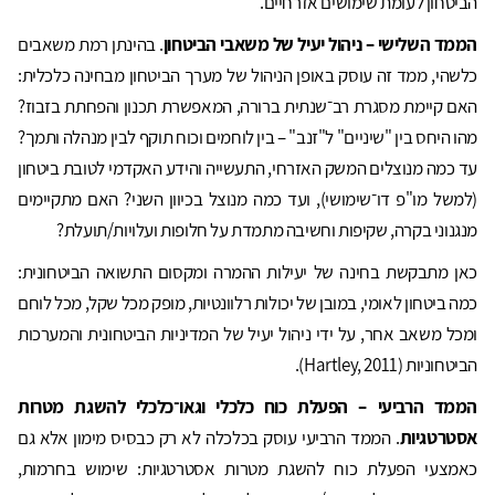
הביטחון לעומת שימושים אזרחיים.
הממד השלישי – ניהול יעיל של משאבי הביטחון
. בהינתן רמת משאבים
כלשהי, ממד זה עוסק באופן הניהול של מערך הביטחון מבחינה כלכלית:
האם קיימת מסגרת רב־שנתית ברורה, המאפשרת תכנון והפחתת בזבוז?
מהו היחס בין "שיניים" ל"זנב" – בין לוחמים וכוח תוקף לבין מנהלה ותמך?
עד כמה מנוצלים המשק האזרחי, התעשייה והידע האקדמי לטובת ביטחון
(למשל מו"פ דו־שימושי), ועד כמה מנוצל בכיוון השני? האם מתקיימים
מנגנוני בקרה, שקיפות וחשיבה מתמדת על חלופות ועלויות/תועלת?
כאן מתבקשת בחינה של יעילות ההמרה ומקסום התשואה הביטחונית:
כמה ביטחון לאומי, במובן של יכולות רלוונטיות, מופק מכל שקל, מכל לוחם
ומכל משאב אחר, על ידי ניהול יעיל של המדיניות הביטחונית והמערכות
הביטחוניות (Hartley, 2011).
הממד הרביעי – הפעלת כוח כלכלי וגאו־כלכלי להשגת מטרות
אסטרטגיות
. הממד הרביעי עוסק בכלכלה לא רק כבסיס מימון אלא גם
כאמצעי הפעלת כוח להשגת מטרות אסטרטגיות: שימוש בחרמות,