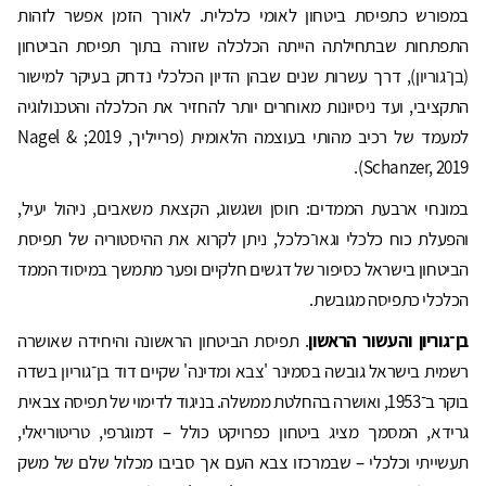
במפורש כתפיסת ביטחון לאומי כלכלית. לאורך הזמן אפשר לזהות
התפתחות שבתחילתה הייתה הכלכלה שזורה בתוך תפיסת הביטחון
(בן־גוריון), דרך עשרות שנים שבהן הדיון הכלכלי נדחק בעיקר למישור
התקציבי, ועד ניסיונות מאוחרים יותר להחזיר את הכלכלה והטכנולוגיה
למעמד של רכיב מהותי בעוצמה הלאומית (פרייליך, 2019; Nagel &
Schanzer, 2019).
במונחי ארבעת הממדים: חוסן ושגשוג, הקצאת משאבים, ניהול יעיל,
והפעלת כוח כלכלי וגאו־כלכל, ניתן לקרוא את ההיסטוריה של תפיסת
הביטחון בישראל כסיפור של דגשים חלקיים ופער מתמשך במיסוד הממד
הכלכלי כתפיסה מגובשת.
בן־גוריון והעשור הראשון
. תפיסת הביטחון הראשונה והיחידה שאושרה
רשמית בישראל גובשה בסמינר 'צבא ומדינה' שקיים דוד בן־גוריון בשדה
בוקר ב־1953, ואושרה בהחלטת ממשלה. בניגוד לדימוי של תפיסה צבאית
גרידא, המסמך מציג ביטחון כפרויקט כולל – דמוגרפי, טריטוריאלי,
תעשייתי וכלכלי – שבמרכזו צבא העם אך סביבו מכלול שלם של משק