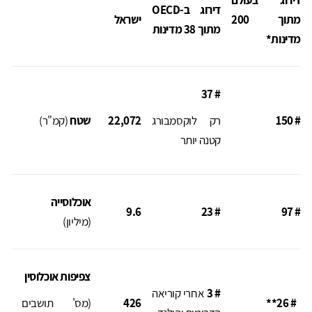
דירוג בעולם
דירוג ב-
OECD
מתוך 200
ישראל
מתוך 38 מדינות
מדינות*
# 37
# 150
רק לוקסמבורג
22,072
שטח
(קמ"ר)
קטנה יותר
אוכלוסייה
9.6
23
#
# 97
(מיליון)
צפיפות אוכלוסין
# 3
אחרי קוריאה
#
26
**
426
(מס' תושבים