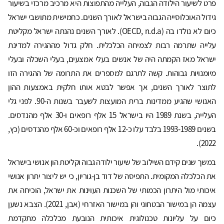
פרט לשיעור הילודה הגבוה, העלייה מהתפוצות היא מרכיב מרכזי בשיעור
גידול האוכלוסייה הגבוה בישראל לאורך השנים. כחמישית מתושבי ישראל
כיום לא נולדו בה (OECD, n.d.a). לאורך השנים נהנתה ישראל מקליטת
עלייה שתרמה רבות לצמיחה הכלכלית. חלק גדול מההגירה למדינת
ישראל מאז הקמתה היה של אנשים בעלי אמצעים, בעלי השכלה ובעלי
מיומנויות גבוהות. קשה לתרגם למספרים את התרומה של ההגירה הזו
לתוצר לאורך השנים, אך אפשר לבטא אותו חלקית באמצעות ההון
האנושי שהגיע ממדינות ברית המועצות לשעבר בשנות ה-90. לפני גלי
העלייה, בשנת 1989 היו בישראל 15 אלף רופאים ו-30 אלף מהנדסים.
בשנים 1993-1989 בלבד עלו כ-12 אלף רופאים וכ-60 אלף מהנדסים (כץ,
2022).
במשך שנים קידם השילוב של שיעור ילודה גבוה וקליטת הון אנושי בישראל
את הכלכלה המקומית. התפיסה של דוד בן-גוריון, כי יש ליצור יתרון אנושי
איכותי מול היתרון הכמותי של השכנות העוינות את ישראל, הוכיחה את
עצמה הן במישור הבטחוני והן במישור האזרחי (אבן, 2021). הצבא נשען
כיום על עליונות טכנולוגית איכותית הנובעת מכלכלה מתקדמת