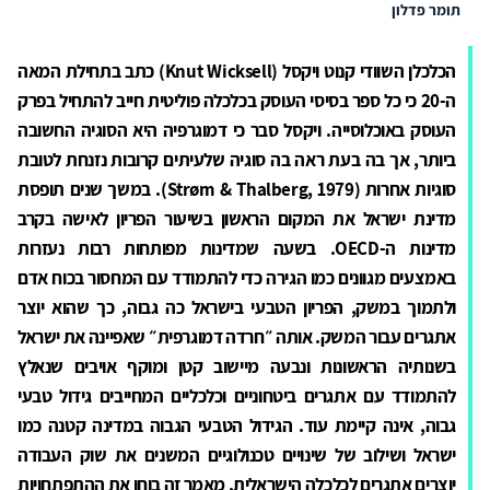
תומר פדלון
הכלכלן השוודי קנוט ויקסל (Knut Wicksell) כתב בתחילת המאה
ה-20 כי כל ספר בסיסי העוסק בכלכלה פוליטית חייב להתחיל בפרק
העוסק באוכלוסייה. ויקסל סבר כי דמוגרפיה היא הסוגיה החשובה
ביותר, אך בה בעת ראה בה סוגיה שלעיתים קרובות נזנחת לטובת
סוגיות אחרות (Strøm & Thalberg, 1979). במשך שנים תופסת
מדינת ישראל את המקום הראשון בשיעור הפריון לאישה בקרב
מדינות ה-OECD. בשעה שמדינות מפותחות רבות נעזרות
באמצעים מגוונים כמו הגירה כדי להתמודד עם המחסור בכוח אדם
ולתמוך במשק, הפריון הטבעי בישראל כה גבוה, כך שהוא יוצר
אתגרים עבור המשק. אותה ״חרדה דמוגרפית״ שאפיינה את ישראל
בשנותיה הראשונות ונבעה מיישוב קטן ומוקף אויבים שנאלץ
להתמודד עם אתגרים ביטחוניים וכלכליים המחייבים גידול טבעי
גבוה, אינה קיימת עוד. הגידול הטבעי הגבוה במדינה קטנה כמו
ישראל ושילוב של שינויים טכנולוגיים המשנים את שוק העבודה
יוצרים אתגרים לכלכלה הישראלית. מאמר זה בוחן את ההתפתחויות