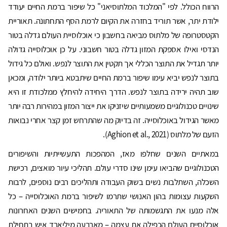
הרווח הכולל. לפי "המלכוד המלתוסיאני" כל שיפור ברמת החיים יעודד
ילודת יתר, אשר תוריד בחזרה את הקיום לרמת הסף התחתונה. תאוריית
הקטסטרופה של מלתוס מביאה בחשבון כי אוכלוסיית העולם גדלה בטור
הנדסי ואילו אספקת המזון גדלה בטור חשבוני. על כן אוכלוסייה גדולה
יותר תגדיל את התוצר הכללי אך תקטין את התוצר לנפש. ואולם כל גידול
בתוצר לנפש יביא עימו שיפור ברמת החיים שיתבטא ביותר ילודה, ומכאן
שוב תהיה ירידה בתוצר לנפש. הדרך היחידה להיחלץ ממלכודת זו היא
שינויים טכנולוגיים משמעותיים שיזניקו את ייצור המזון במהירות רבה יותר
מאשר הגידול באוכלוסייה. זה בדיוק מה שהתרחש זמן קצר אחרי נבואות
הזעם של מלתוס (Aghion et al., 2021).
במאתיים השנים שחלפו מאז, המהפכות התעשייתיות והשיפורים
הטכנולוגיים שהביאו עימן שינו סדרי עולם. תהליכי עיור מואצים, רכישת
השכלה, השתלבות נשים בשוק העבודה ותהליכים רבים נוספים, לרבות
השקעות עצומות בהון האנושי שתרמו לשיפור ברמת האוכלוסייה – כל
אלה מנעו את התגשמותה של התאוריה. בחמישים השנים האחרונות
אוכלוסיית העולם הכפילה את עצמה – מארבעה מיליארד איש בתחילת