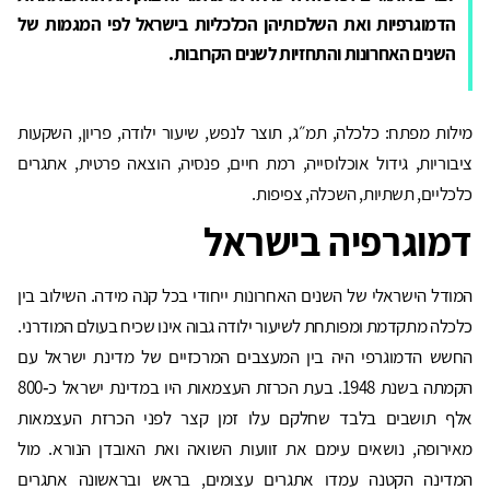
הדמוגרפיות ואת השלכותיהן הכלכליות בישראל לפי המגמות של
השנים האחרונות והתחזיות לשנים הקרובות.
מילות מפתח: כלכלה, תמ״ג, תוצר לנפש, שיעור ילודה, פריון, השקעות
ציבוריות, גידול אוכלוסייה, רמת חיים, פנסיה, הוצאה פרטית, אתגרים
כלכליים, תשתיות, השכלה, צפיפות.
דמוגרפיה
בישראל
המודל הישראלי של השנים האחרונות ייחודי בכל קנה מידה. השילוב בין
כלכלה מתקדמת ומפותחת לשיעור ילודה גבוה אינו שכיח בעולם המודרני.
החשש הדמוגרפי היה בין המעצבים המרכזיים של מדינת ישראל עם
הקמתה בשנת 1948. בעת הכרזת העצמאות היו במדינת ישראל כ‑800
אלף תושבים בלבד שחלקם עלו זמן קצר לפני הכרזת העצמאות
מאירופה, נושאים עימם את זוועות השואה ואת האובדן הנורא. מול
המדינה הקטנה עמדו אתגרים עצומים, בראש ובראשונה אתגרים