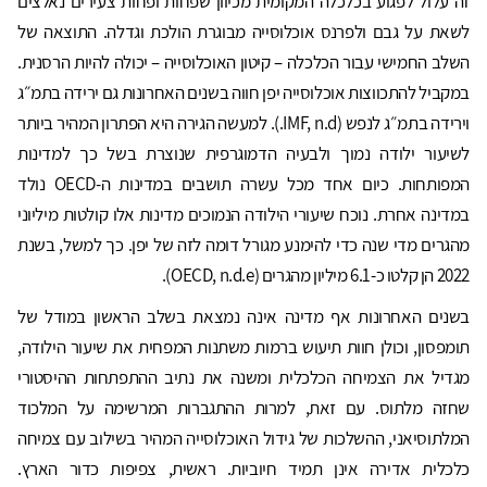
זה עלול לפגוע בכלכלה המקומית מכיוון שפחות ופחות צעירים נאלצים
לשאת על גבם ולפרנס אוכלוסייה מבוגרת הולכת וגדלה. התוצאה של
השלב החמישי עבור הכלכלה – קיטון האוכלוסייה – יכולה להיות הרסנית.
במקביל להתכווצות אוכלוסייה יפן חווה בשנים האחרונות גם ירידה בתמ״ג
וירידה בתמ״ג לנפש (IMF, n.d.). למעשה הגירה היא הפתרון המהיר ביותר
לשיעור ילודה נמוך ולבעיה הדמוגרפית שנוצרת בשל כך למדינות
המפותחות. כיום אחד מכל עשרה תושבים במדינות ה-OECD נולד
במדינה אחרת. נוכח שיעורי הילודה הנמוכים מדינות אלו קולטות מיליוני
מהגרים מדי שנה כדי להימנע מגורל דומה לזה של יפן. כך למשל, בשנת
2022 הן קלטו כ-6.1 מיליון מהגרים (OECD, n.d.e).
בשנים האחרונות אף מדינה אינה נמצאת בשלב הראשון במודל של
תומפסון, וכולן חוות תיעוש ברמות משתנות המפחית את שיעור הילודה,
מגדיל את הצמיחה הכלכלית ומשנה את נתיב ההתפתחות ההיסטורי
שחזה מלתוס. עם זאת, למרות ההתגברות המרשימה על המלכוד
המלתוסיאני, ההשלכות של גידול האוכלוסייה המהיר בשילוב עם צמיחה
כלכלית אדירה אינן תמיד חיוביות. ראשית, צפיפות כדור הארץ.