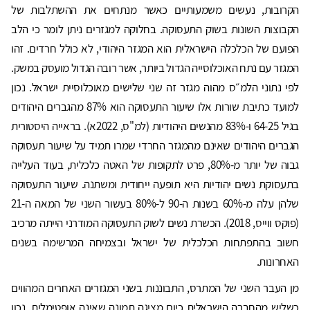
הקרובות, נעשים משמעותיים כאשר מנתחים את ההשתלבות של
הקבוצות השונות בשוק התעסוקה. בחלוקה למגזרים ניתן לומר כי הלב
הפועם של הכלכלה הישראלית הוא המגזר היהודי, לא כולל חרדים. זהו
המגזר עם נתח האוכלוסייה הגדול ביותר, אשר רובה הגדול מועסק במשק.
לפי נתוני הלמ״ס מהוה מגזר זה שני שלישים מאוכלוסיית ישראל. נכון
למועד כתיבת שורות אלו שיעור התעסוקה הוא 87% מהגברים היהודים
בגיל 64-25 ו-83% מהנשים היהודיות (למ"ס, 2022א). בראייה היסטורית
הגברים היהודים שאינם מהמגזר החרדי שמרו תמיד על שיעור תעסוקה
גבוה של יותר מ-80%, פרט לתקופות של האטה כלכלית, בעוד העלייה
בתעסוקת נשים יהודיות היא תופעה ייחודית ומשתנה. שיעור התעסוקה
שלהן עלה מ-60% בשנות ה-90 ל-80% בעשור השני של המאה ה-21
(פוקס ווייס, 2018). הכשרת נשים לשוק התעסוקה המודרני הייתה מרכיב
חשוב בהתפתחות הכלכלית של ישראל ובצמיחה המרשימה בשנים
האחרונות.
מן העבר השני של המתרס, התבוננות בשני המגזרים האחרים המהווים
כשליש מהחברה הישראלית כיום מציגה תמונה שאינה אופטימלית. נכון