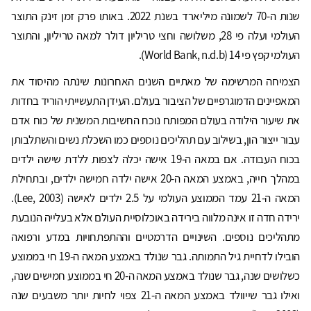
שנות ה-70 לשמונה מיליארד בשנת 2022. באותו פרק זמן זינק התוצר
העולמי ועלה פי 28, משלושה וחצי טריליון דולר למאה טריליון, והתוצר
העולמי קפץ פי 14 (World Bank, n.d.b).
הצמיחה המרשימה של מאתיים השנים האחרונות שינתה מהיסוד את
המאפיינים הדמוגרפיים של הציבור בעולם. העידן התעשייתי הוריד בחדות
את שיעור הילודה בעולם המפותח נוכח החשיבות המשנית של כוח אדם
עבור ייצור הון, בשילוב עם תהליכים נוספים כמו השכלת נשים והשתלבותן
בכוח העבודה. אם במאה ה-19 אישה יכלה לצפות ללדת שישה ילדים
במהלך חייה, באמצע המאה ה-20 אישה ילדה חמישה ילדים, ובתחילת
המאה ה-21 עמד הממוצע העולמי על 2.5 ילדים לאישה (Lee, 2003).
ירידה חדה זו אינה מלווה בירידה באוכלוסיית העולם אלא בעלייה הנובעת
מתהליכים נוספים. השינויים הדרמטיים וההתפתחויות במדע ורפואה
הובילו לדחיית גיל התמותה. גבר שנולד באמצע המאה ה-19 חי בממוצע
כשלושים שנה, גבר שנולד באמצע המאה ה-20 חי בממוצע חמישים שנה,
ואילו גבר שייוולד באמצע המאה ה-21 צפוי לחיות יותר משבעים שנה