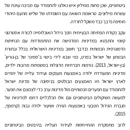
ביטחוניים, שכן פחות ממיליון איש נאלצו להתמודד עם סביבה עוינת של
עשרות מיליונים. טראומת השואה עם השמדתו של שליש מהעם היהודי
הוסיפה נדבך כבד משקל לחרדה.
עקב נקודת הפתיחה הבעייתית הפך גידול האוכלוסייה לכורח אסטרטגי
קיומי והתבטא במדיניות המדגישה את ההתמודדות עם הנחיתות
הדמוגרפית הכמותית כנדבך חשוב במדיניות הישראלית בכלל ובתורת
הבטחון של ישראל בפרט, כפי שבא לידי ביטוי ב'סמינר של בן-גוריון'
(בן-ישראל, 2013). נורמות חברתיות הדוגלות במשפחות מרובות ילדים,
מדיניות המעודדת ילודה באמצעות מענקים ועידוד עלייה של יהודים
לארץ ישראל היו האמצעים הבולטים בניסיונה של מדינת ישראל
להתמודד עם הפערים הכמותיים מול מדינות ערב כדי לצמצם את הפער.
למעשה השיקולים הביטחוניים וגם אלו הכלכליים דחפו למדיניות של
הגברת הגידול הטבעי באמצעות הגירה ושיעור ילודה גבוה (קרמפף,
2015).
לרוב מתמקדת ההתייחסות לעידוד העלייה בהיבטים הביטחוניים