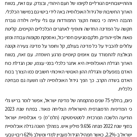
וההתיישבותיים הגורליים לקיומו של העם היהודי, ובצדק. עם זאת, בטווח
הארוך החשיבות של גידול האוכלוסייה באה לידי ביטוי גם במישור הכלכלי.
ההבנה הייתה כי בטווח הקצר התמודדות עם גלי עלייה וילודה גוברת
תקשה על המדינה החדשה ותוסיף לאתגרים הכלכליים הקיימים. קליטת
מאות אלפי יהודים, חלקם מגיעים חסרי כול, ואספקת מקומות עבודה ומזון
עלולים להכביד על כל מדינה בעולם, קל וחומר על מדינה צעירה וקטנה
הנאלצת להתמודד עם איומים קיומיים מרגע היווסדה. עם זאת, בטווח
הארוך הגדלת האוכלוסייה היא אתגר כלכלי בפני עצמו, שכן הגדלת כוח
האדם במפעלים והגדלת ההון האנושי האיכותי חשובים כמו הצורך בכוח
האדם בשדה הקרב. כך הפך גידול האוכלוסייה לצו השעה גם מבחינה
כלכלית.
כיום, בחלוף 75 שנים מהקמתה של מדינת ישראל, אפשר לומר בריש גלי
כי המדיניות הדמוגרפית הישראלית הצליחה מאוד. בפתח שנת 2023
הודיעה הלשכה המרכזית לסטטיסטיקה (הלמ״ס) כי אוכלוסיית ישראל
בסוף שנת 2022 מנתה 9.656 מיליון איש. במהלך השנה גדלה אוכלוסיית
ישראל ב-2.2%, כאשר תמהיל הגידול מעניין למדי ומשלב 62% ריבוי טבעי