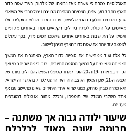
האוכלוסייה צמחה פי עשרה מאז נבואתו של מלתוס, בעוד שטח כדור
הארץ נותר קבוע; שנית, הצמיחה המהירה מחייבת ניצול מרבי של משאבי
טבע כמו מים ופוגעת בהם; שלישית, זיהום האוויר ושינויי האקלים. אלו
מאיימים על היכולת לפתח גידולים חקלאיים ומזון באזורים מסוימים
ואפילו על התיישבות באזורים אחרים שיהפכו חמים מדי, ובכך עלולים
לצמצם עוד יותר את שטח כדור הארץ הניתן ליישוב.
כל אלה ועוד ממחישים את סופיות כדור הארץ, מאתגרים את המשך
הצמיחה ומאיימים על המשך המגמה החיובית. ייתכן כי מה שהיה רצוי ואף
הכרחי במאות ה-19 וה-20 הופך לאחד מסימני השאלה הגדולים ביותר של
המאה ה-21, שכן המשך הקצב הזה יהיה הרסני למדי. בהקשר זה ישראל
היא מקרה מבחן מרתק, מפני שהוא אחד היחידים שאינו מתיישב עם אף
אחד משלבי המודל של תומפסון, ובכלל מהווה אנומליה דמוגרפית
מעניינת.
שיעור
ילודה
גבוה
אך
משתנה –
תרומה
שונה
מאוד
לכלכלת