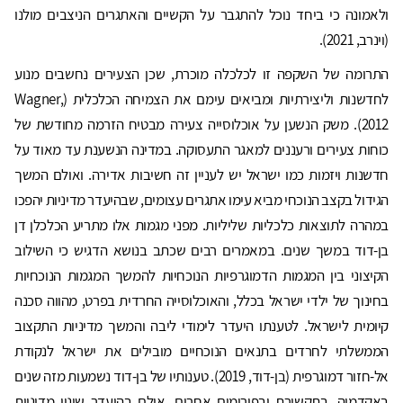
ולאמונה כי ביחד נוכל להתגבר על הקשיים והאתגרים הניצבים מולנו
(וינרב, 2021).
התרומה של השקפה זו לכלכלה מוכרת, שכן הצעירים נחשבים מנוע
לחדשנות וליצירתיות ומביאים עימם את הצמיחה הכלכלית (Wagner,
2012). משק הנשען על אוכלוסייה צעירה מבטיח הזרמה מחודשת של
כוחות צעירים ורעננים למאגר התעסוקה. במדינה הנשענת עד מאוד על
חדשנות ויזמות כמו ישראל יש לעניין זה חשיבות אדירה. ואולם המשך
הגידול בקצב הנוכחי מביא עימו אתגרים עצומים, שבהיעדר מדיניות יהפכו
במהרה לתוצאות כלכליות שליליות. מפני מגמות אלו מתריע הכלכלן דן
בן-דוד במשך שנים. במאמרים רבים שכתב בנושא הדגיש כי השילוב
הקיצוני בין המגמות הדמוגרפיות הנוכחיות להמשך המגמות הנוכחיות
בחינוך של ילדי ישראל בכלל, והאוכלוסייה החרדית בפרט, מהווה סכנה
קיומית לישראל. לטענתו היעדר לימודי ליבה והמשך מדיניות התקצוב
הממשלתי לחרדים בתנאים הנוכחיים מובילים את ישראל לנקודת
אל-חזור דמוגרפית (בן-דוד, 2019). טענותיו של בן-דוד נשמעות מזה שנים
באקדמיה, בתקשורת ובפורומים אחרים, אולם בהיעדר שינוי מדיניות