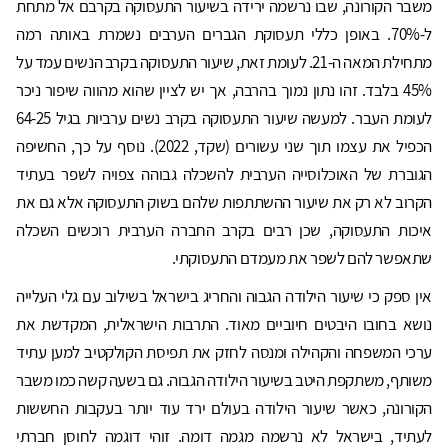
משבר הקורונה, שבו נרשמה ירידה בשיעור התעסוקה בקרבם אל מתחת
ל-70%. באופן כללי תעסוקת הגברים הערבים נשמרת באותה רמה
מתחילת המאה ה-21. לעומת זאת, שיעור התעסוקה בקרב הנשים עמד על
45% בלבד. זהו נתון נמוך בהרבה, אך יש לציין שהוא מהווה שיפור ניכר
לעומת העבר. למעשה שיעור התעסוקה בקרב נשים ערביות בגיל 64-25
הכפיל את עצמו תוך שני עשורים (שקד, 2022). נוסף על כך, החשיפה
הגוברת של האוכלוסייה הערבית להשכלה גבוהה צפויה לשפר בעתיד
הקרוב לא רק את שיעור ההשתתפות שלהם בשוק התעסוקה אלא גם את
איכות התעסוקה, שכן רבים בקרב החברה הערבית רוכשים השכלה
שתאפשר להם לשפר את מעמדם התעסוקתי.
אין ספק כי שיעור הילודה הגבוה והחריג בישראל בשילוב עם גלי העלייה
נושא בחובו היבטים חיוביים מאוד. התרבות הישראלית, המקדשת את
ערכי המשפחה והקהילה ומנסה לחזק את תפיסת הקולקטיב למען עתיד
משותף, משתקפת היטב בשיעור הילודה הגבוה. גם בשעה קשה כמו משבר
הקורונה, כאשר שיעור הילודה בעולם ירד עוד יותר בעקבות החששות
לעתיד, בישראל לא נרשמה מגמה דומה. זוהי דוגמה לחוסן חברתי