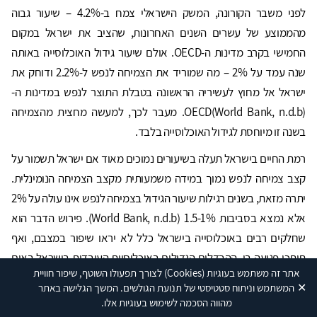
לפני משבר הקורונה, המשק הישראלי צמח ב-4.2% – שיעור גבוה
מהממוצע של עשרים השנים האחרונות, שהציב את ישראל במקום
החמישי בקרב מדינות ה-OECD. אולם שיעור גידול האוכלוסייה באותה
שנה עמד על 2% – מה שמוריד את הצמיחה לנפש ל-2.2% ודוחק את
ישראל אל מחוץ לעשיריה הראשונה בטבלת התוצר לנפש במדינות ה-
OECD(World Bank, n.d.b). מעבר לכך, למעשה מחצית מהצמיחה
בשנה זו מיוחסת לגידול האוכלוסייה בלבד.
רמת החיים בישראל תעלה בשיעורים נמוכים מאוד אם ישראל תשמור על
קצב צמיחה לנפש נמוך במידה משמעותית מקצב הצמיחה הנומינלית.
יתרה מזאת, בשנים רגילות שיעור הגידול בצמיחה לנפש אינו עולה על 2%
אלא נמצא בסביבות 1.5-1% (World Bank, n.d.b). פירוש הדבר הוא
שחלקים רבים באוכלוסייה בישראל כלל לא יראו שיפור במצבם, ואף
תיתכן פגיעה בו. ההבדלים הגדולים באוכלוסיות העובדות בישראל באים
אתר זה משתמש בעוגיות
(Cookies)
לצורך תפעולו השוטף, שיפור חוויית
לידי ביטוי במדד הגיוון השישי, שפורסם בשנת 2022 על ידי נציבות שוויון
✕
המשתמש וניתוח סטטיסטי של תנועת הגולשים. המשך הגלישה באתר
הזדמנויות בעבודה במשרד הכלכלה והתעשייה והציג השוואה רב-שנתית
מהווה הסכמה לשימוש בעוגיות אלו.