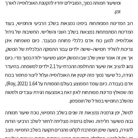
ומשיעור תמותה נמוך, המובילים יחדיו להקטנת האוכלוסייה לאורך
זמן.
רוב המדינות המפותחות בימינו נמצאות בשלב הרביעי והחמישי, בעוד
המדינות המתפתחות נמצאות בשלב השני והשלישי. החשיבות של גידול
אוכלוסייה למען כוח אדם כלכלי פחותה מבעבר. כיום משפחות אינן
צריכות להוליד חמישה–שישה ילדים עבור התפוקה הכלכלית של המשק,
אך אין זה אומר שאין שלב שבו המשק ייפגע משיעור ילודה נמוך מדי. כיום
נהוג להציב את שיעור התחלופה ההכרחי על 2.1 ילדים למשפחה. בהיעדר
הגירה, כל שיעור נמוך מזה יקטין את האוכלוסייה ועלול ליצור מחסור בכוח
אדם בעבודה. כיום עומד הממוצע בעולם המפותח על 1.64 (Roy, 2021),
מה שמאלץ מדינות מפותחות לאזן זאת באמצעות הגירת עובדים ולסטות
מהשלב החמישי במודל של תומפסון.
למשל, יפן וגרמניה נמצאות זה שנים בשלב החמישי, נוכח שיעור תמותה
גבוה משיעור הלידות. ואולם גרמניה מצליחה לחזור לשלב הרביעי הודות
להגירה, בשעה שיפן המסרבת לקלוט מהגרים תקועה בשלב החמישי. מצב