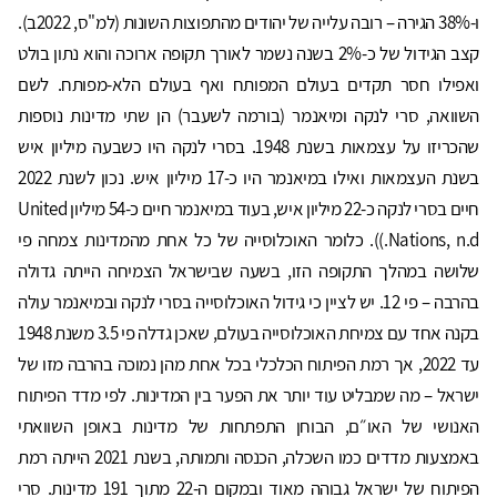
ו-38% הגירה – רובה עלייה של יהודים מהתפוצות השונות (למ"ס, 2022ב).
קצב הגידול של כ-2% בשנה נשמר לאורך תקופה ארוכה והוא נתון בולט
ואפילו חסר תקדים בעולם המפותח ואף בעולם הלא-מפותח. לשם
השוואה, סרי לנקה ומיאנמר (בורמה לשעבר) הן שתי מדינות נוספות
שהכריזו על עצמאות בשנת 1948. בסרי לנקה היו כשבעה מיליון איש
בשנת העצמאות ואילו במיאנמר היו כ-17 מיליון איש. נכון לשנת 2022
חיים בסרי לנקה כ-22 מיליון איש, בעוד במיאנמר חיים כ-54 מיליון United
Nations, n.d.)). כלומר האוכלוסייה של כל אחת מהמדינות צמחה פי
שלושה במהלך התקופה הזו, בשעה שבישראל הצמיחה הייתה גדולה
בהרבה – פי 12. יש לציין כי גידול האוכלוסייה בסרי לנקה ובמיאנמר עולה
בקנה אחד עם צמיחת האוכלוסייה בעולם, שאכן גדלה פי 3.5 משנת 1948
עד 2022, אך רמת הפיתוח הכלכלי בכל אחת מהן נמוכה בהרבה מזו של
ישראל – מה שמבליט עוד יותר את הפער בין המדינות. לפי מדד הפיתוח
האנושי של האו״ם, הבוחן התפתחות של מדינות באופן השוואתי
באמצעות מדדים כמו השכלה, הכנסה ותמותה, בשנת 2021 הייתה רמת
הפיתוח של ישראל גבוהה מאוד ובמקום ה-22 מתוך 191 מדינות. סרי