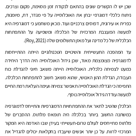
שכן יש לו הקשרים שונים בהתאם לנקודת זמן מסוימת, מקום וצרכים.
ניתוח כלכלי דמוגרפי יבחן את האוכלוסייה על פי מגדר, דת, מיומנות,
כפרית או עירונית, דפוסים צרכניים ועוד. מכאן משתמע כי דמוגרפיה היא
למעשה המעצבת המרכזית של הכלכלה ומשפיעה על ההתפתחות
הכלכלית של כל מדינה ועל מאזן התשלומים שלה (Roy, 2021).
עד המהפכה התעשייתית והשינויים הטכנולוגיים הייתה ההתייחסות
לדמוגרפיה מצומצמת מאוד, שכן גידול האוכלוסייה היה הדרך היחידה
כמעט לצמיחה כלכלית. האוכלוסייה הייתה משאב חיוני להגדלת כוח
העבודה, הגדלת ההון האנושי, שהוא משאב חשוב להתפתחות הכלכלה.
התפיסה כי הגדלת האוכלוסייה תאפשר צמיחה ועימה העלאת רמת החיים
למעשה עודדה גידול אוכלוסייה נוסף.
הכלכלן שהטיב לתאר את ההתפתחויות הדמוגרפיות והתייחס לדמוגרפיה
כמשתנה החשוב ביותר בכלכלה היה תומאס מלתוס. ההסברים של
מלתוס מתייחסים לעולם טרום-תעשייתי בעידן שבו האדמה היא המקור
המרכזי לרווח. על כן יותר אנשים שיעבדו בחקלאות יכולים להגדיל את