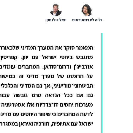
גליה לינדנשטראוס
יואל גוז'נסקי
המאמר סוקר את המערך המדיני שלכאורה
מתגבש ביחסי ישראל עם יוון, קפריסין,
אזרבייג'ן ודרום־סודאן. המחברים עומדים
על תרומתו של מערך מדיני זה במישור
הביטחוני־מודיעיני, אך גם המדיני והכלכלי.
גם אם ככל הנראה טרם גובשה עבור
מערכות יחסים דו־צדדיות אלו אסטרטגיה ס
לדעת המחברים כי שיפור היחסים עם מדינות
ישראל עם אתיופיה, תורכיה ואיראן במסגרת