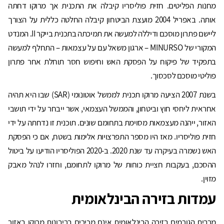
מחנות הפליטים. חזית פוליסריו קיבלה את התכנית אך מרוקו דחתה
אותה. באפריל 2004 מועצת הביטחון קיבלה החלטה כללית על הצורך
ליישם פתרון מוסכם ודיללה למעשה את תמיכתה בתכנית בייקר II. המנדט
המקורי של MINURSO – ארגון משאל עם על עצמאות – התחלף למעשה
בתפקיד של פיקוח על הפסקת האש וחיפוש חסר תוחלת אחר פתרון
פוליטי מוסכם לסכסוך.
בשנת 2007 הציעה מרוקו תכנית לממשל אוטונומי (SAR) שבו היא תהיה
אחראית ליחסי חוץ וביטחון, והממשל העצמאי, אשר ייבחר על ידי תושבי
האזור, ייהנה מעצמאות מסוימת בתחומם שונים. תוכנית זו נדחתה על ידי
חזית פוליסריו. מאז היו מספר התפרצויות אלימות בשטח, אם כי הפסקת
האש נשמרה בעיקרה עד שנת 2020. ב-2020 הפוליסריו הודיעו על ביטול
ההסכם, בעקבות חציית כוחות של מרוקו לתחומם, וחזרו לנהל מאבק
מזוין.
עמדות בזירה הבינלאומית
מרבית הגורמים בזירה הבינלאומית אינם מכירים בריבונות מרוקו באזור