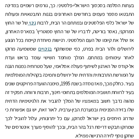
בעתות הסלמה בסכסוך הישראלי-פלסטיני. כך, גורמים רשמיים במדינה
התבטאו מספר פעמים בחודשים האחרונים בגנות התבטאויות ופעולות
של ישראל כלפי הפלסטינים ובמתחם הר הבית, לרבות
גינוי
של שר החוץ
המרוקני, נאסר בוריטה, לדבריו של שר החוץ סמוטריץ' במארס האחרון,
אז שלל את קיומו של העם הפלסטיני. רגישות מיוחדת קיימת בכל הנוגע
לירושלים ולהר הבית בפרט, כפי שמשתקף
בגינויים
שמשמיעה מרוקו
לאחר עימותים במתחם. המלך מוחמד השישי עומד בראש ועדת
אל-קודס של הארגון לשיתוף פעולה אסלאמי, שעל מטרותיה נמנות הגנה
על המורשת התרבותית והדתית של ירושלים ותמיכה בקהילות המוסלמיות
בעיר. כחלק מכך, מאז נוסדה בשנת 1995, מימנה הוועדה פרויקטים שונים
בעיר לרווחת תושביה המוסלמים בתחומי חינוך, תרבות ורווחה. תפקיד זה
מהווה נדבך חשוב במאמציו של המלך להגביר את הלגיטימיות הדתית
שלו בזירה הפנימית ובמערכת הבין-ערבית. לאור זאת, יש גם אפשרות כי
שדרוג היחסים בין ישראל למרוקו, עם כל יתרונותיו, עלול להוביל לכך
שמרוקו תבקש דריסת רגל בהר הבית, ובכך להוסיף מערך אינטרסים של
שחקן נוסף לזירה הרגישה ממילא.