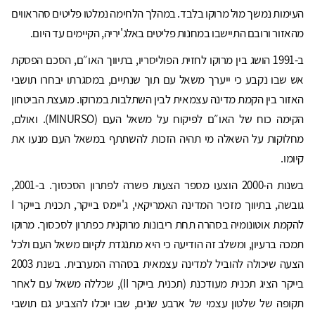
העימות נמשך מול מרוקו בלבד. במהלך הלחימה נמלטו פליטים סהראווים
מהאזור ורובם התיישבו במחנות פליטים באלג'יריה, הקיימים עד היום.
ב-1991 הושג בין מרוקו לחזית הפוליסריו, בתיווך האו״ם, הסכם הפסקת
אש שבו נקבע כי ייערך משאל עם תוך שנתיים, במסגרתו יבחרו תושבי
האזור בין הקמת מדינה עצמאית לבין השתלבות במרוקו. מועצת הביטחון
הקימה כוח של האו״ם לפיקוח על משאל העם (MINURSO). ואולם,
מחלוקות על השאלה מי תהיה הזכות להשתתף במשאל העם מנעו את
קיומו.
בשנות ה-2000 הוצעו מספר הצעות פשרה לפתרון הסכסוך. ב-2001,
גובשה, בתיווך מזכיר המדינה האמריקאי, ג'יימס בייקר, תכנית בייקר I
להקמת אוטונומיה בסהרה תחת ריבונות מרוקנית כפתרון לסכסוך. מרוקו
תמכה ברעיון, ומשלב זה הודיעה כי היא מתנגדת לקיום משאל העם ולכל
הצעה שיכולה להוביל למדינה עצמאית בסהרה המערבית. בשנת 2003
בייקר הציג תכנית מעודכנת (תכנית בייקר II), שכללה משאל עם לאחר
תקופה של שלטון עצמי של ארבע שנים, שבו יוכלו להצביע גם תושבי