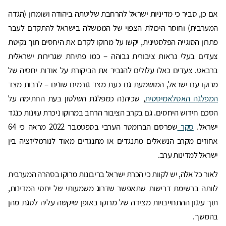
אם כן, סביר כי מדיניות ישראל להרחבת שליטתה ביהודה ושומרון (הגדה
המערבית) וחוסר היכולת הצפוי של הממשלה בישראל להתקדם לעבר
פתרון הסוגייה הפלסטינית, יקשו על מרוקו לקדם את היחסים תוך נקיטת
צעדים בעלי נראות ציבורית גבוהה – כמו פתיחת שגרירות ישראלית
ברבאט. צעדים כאלו עלולים להגביר את הביקורת על אודות יחסיה של
מרוקו עם ישראל, המושמעת גם כעת מצד גורמים שונים – לרבות מצד
המפלגה האסלאמיסטית
, שכיהנה כמפלגת השלטון בעת החתימה על
הסכם חידוש היחסים. גם בקרב הציבור הרחב במרוקו ניכרת עוינות כנגד
ישראל.
סקר
שפרסם הברומטר הערבי בספטמבר 2022 מראה כי 64
אחוזים מקרב הנשאלים מתנגדים או מתנגדים מאוד לנורמליזציה בין
ישראל למדינות ערב.
לאור כל אלה, יש לקוות כי הכרת ישראל בריבונות מרוקו בסהרה המערבית
לוותה ברשימת דרישות שתאפשר שדרוג משמעותי של יחסי המדינות,
תוך עיגון ההתחייבויות מצידה של מרוקו באופן שיקשה עליה לסגת מהן
בהמשך.