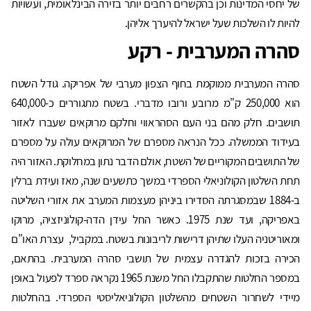
של יחסי המדינות וכן בהקשרים רחבים יותר בזירה הבינלאומית, ועשויות
להיות לו השלכות שעל ישראל להיערך אליהן.
סהרה המערבית - רקע
סהרה המערבית ממוקמת בחוף הצפון מערבי של אפריקה. גודל השטח
הוא 250,000 ק"מ מרובע ורובו מדברי. בשטח מתגוררים כ-640,000
תושבים. חלק מהם בני העם הסהראווי וחלקם מרוקאים שעברו לאזור
בעידוד הממשלה. ככל הנראה מספרם של המרוקאים עולה על מספרם
של התושבים המקוריים של השטח, אולם הדבר נתון במחלוקת. האזור היה
תחת השלטון הקולוניאלי הספרדי במשך כתשעים שנה, מאז ועידת ברלין
ב-1884 שבמסגרתה הסדירו ביניהן מעצמות המערב את אזורי השליטה
באפריקה, ועד שנת 1975. כאשר החל עידן הדה-קולוניזציה, מרוקו
ומאוריטניה העלו שתיהן דרישות לריבונות בשטח. במקביל, עצרת האו"ם
הכירה בזכות להגדרה עצמית של תושבי סהרה המערבית. בהתאם,
במספר החלטות שהתקבלו החל משנת 1965 נקראה ספרד לפעול באופן
מיידי לשחרור השטחים מהשלטון הקולוניאליסטי הספרדי. בהחלטות