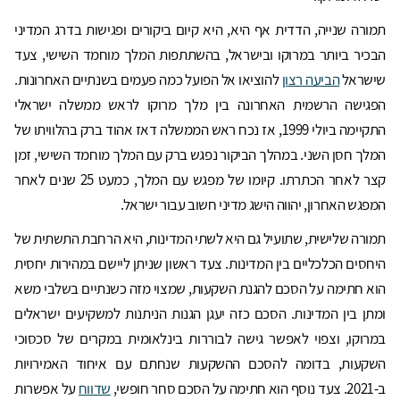
תמורה שנייה, הדדית אף היא, היא קיום ביקורים ופגישות בדרג המדיני
הבכיר ביותר במרוקו ובישראל, בהשתתפות המלך מוחמד השישי, צעד
שישראל
הביעה רצון
להוציאו אל הפועל כמה פעמים בשנתיים האחרונות.
הפגישה הרשמית האחרונה בין מלך מרוקו לראש ממשלה ישראלי
התקיימה ביולי 1999, אז נכח ראש הממשלה דאז אהוד ברק בהלוויתו של
המלך חסן השני. במהלך הביקור נפגש ברק עם המלך מוחמד השישי, זמן
קצר לאחר הכתרתו. קיומו של מפגש עם המלך, כמעט 25 שנים לאחר
המפגש האחרון, יהווה הישג מדיני חשוב עבור ישראל.
תמורה שלישית, שתועיל גם היא לשתי המדינות, היא הרחבת התשתית של
היחסים הכלכליים בין המדינות. צעד ראשון שניתן ליישם במהירות יחסית
הוא חתימה על הסכם להגנת השקעות, שמצוי מזה כשנתיים בשלבי משא
ומתן בין המדינות. הסכם כזה יעגן הגנות הניתנות למשקיעים ישראלים
במרוקו, וצפוי לאפשר גישה לבוררות בינלאומית במקרים של סכסוכי
השקעות, בדומה להסכם ההשקעות שנחתם עם איחוד האמירויות
ב-2021. צעד נוסף הוא חתימה על הסכם סחר חופשי,
שדווח
על אפשרות