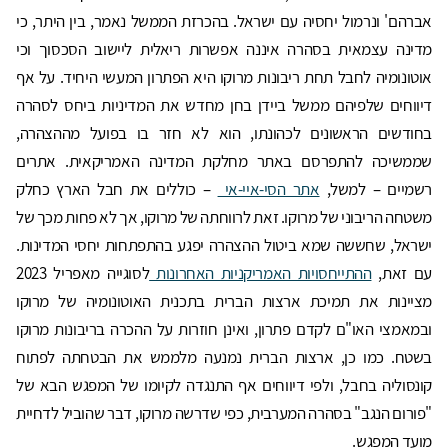
אברהם' ונרמול יחסיה עם ישראל. בהכרזת הממשל נאמר, בין היתר, כי
מדינה עצמאית בסהרה איננה אפשרות ריאלית ליישוב הסכסוך וכי
אוטונומיה לחבל תחת ריבונות מרוקו היא הפתרון המעשי היחיד. על אף
דיווחים שלפיהם ממשל ביידן בחן מחדש את המדיניות ביחס לסהרה
בחודשים הראשונים לכהונתו, הוא לא חזר בו בפועל מההצהרה,
שממשיכה להתפרסם באתר מחלקת המדינה האמריקאית. אתרים
רשמיים – למשל,
אתר הסי-איי-אי
– כוללים את חבל הארץ כחלק
משטחה הריבוני של מרוקו. זאת לרווחתה של מרוקו, אך לא פחות מכך של
ישראל, שחששה שמא ביטול ההצהרה יפגע בהתפתחות יחסי המדינות.
עם זאת,
ההתייחסויות האמריקניות האחרונות
לסוגייה מאפריל 2023
מציינות את תמיכת ארצות הברית בתכנית האוטונומיה של מרוקו
ובמאמצי האו"ם לקדם פתרון, ואינן חוזרות על ההכרה בריבונות מרוקו
בשטח. כמו כן, ארצות הברית נמנעה מלממש את הבטחתה לפתוח
קונסוליה בחבל, ולפי דיווחים אף התנגדה לקיומו של המפגש הבא של
"פורום הנגב" בסהרה המערבית, כפי שדרשה מרוקו, דבר שהוביל לדחיית
מועד המפגש.