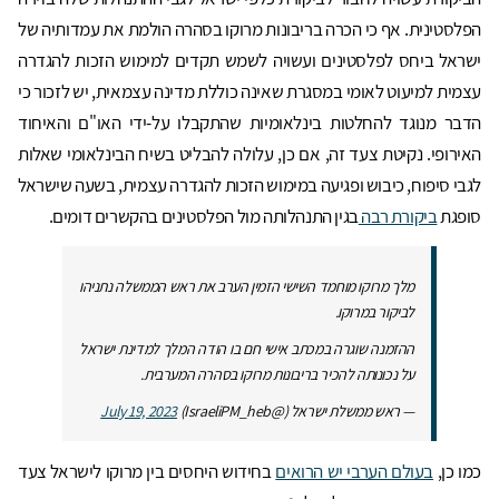
הפלסטינית. אף כי הכרה בריבונות מרוקו בסהרה הולמת את עמדותיה של
ישראל ביחס לפלסטינים ועשויה לשמש תקדים למימוש הזכות להגדרה
עצמית למיעוט לאומי במסגרת שאינה כוללת מדינה עצמאית, יש לזכור כי
הדבר מנוגד להחלטות בינלאומיות שהתקבלו על-ידי האו"ם והאיחוד
האירופי. נקיטת צעד זה, אם כן, עלולה להבליט בשיח הבינלאומי שאלות
לגבי סיפוח, כיבוש ופגיעה במימוש הזכות להגדרה עצמית, בשעה שישראל
סופגת
ביקורת רבה
בגין התנהלותה מול הפלסטינים בהקשרים דומים.
מלך מרוקו מוחמד השישי הזמין הערב את ראש הממשלה נתניהו
לביקור במרוקו.
ההזמנה שוגרה במכתב אישי חם בו הודה המלך למדינת ישראל
על נכונותה להכיר בריבונות מרוקו בסהרה המערבית.
— ראש ממשלת ישראל (@IsraeliPM_heb)
July 19, 2023
כמו כן,
בעולם הערבי יש הרואים
בחידוש היחסים בין מרוקו לישראל צעד