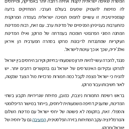
המשרת שאיפה ישראלית לקנות אחיזה רחבה יותר באפריקה, ומייחסים
לה מזימות להעמיק שסעים בעולם הערבי. המחזיקים בדעה
קונספירטיבית זו עשויים לתפוס תמיכה ישראלית בעמדה המרוקנית
כהתערבות בענייניהן הפנימיים של מדינות ערב. עם זאת, רבות ממדינות
המחנה הסוני הפרגמטי תומכות בעמדתה של מרוקו; ואילו המדינות
העיקריות שמתנגדות לריבונות מרוקו בסהרה המערבית הן איראן
ואלג'יריה, שכך או כך עוינות לישראל.
מנגד, להכרה עשוי להיות יתרון משמעותי בחיזוק וקירוב היחסים בין ישראל
למרוקו ובקידום האינטרסים של ישראל גם בהקשרים רחבים יותר. יש
להניח כי ישראל מצפה לקבל כמה תמורות מרכזיות מול הצעד שנקטה,
לאור חשיבותו עבור מרוקו.
בראש רשימת התמורות ניצבת, כמובן, פתיחת שגרירויות הקבע בשתי
המדינות, שתעניק דחיפה משמעותית ליחסים, בייחוד במישור הדיפלומטי
והסמלי. זאת, בתקופה לא פשוטה של יחסי ישראל עם מדינות השלום
והנורמליזציה עקב המתיחות בזירה הפלסטינית,
המעיבה
גם על יחסיה של
ישראל ומרוקו.