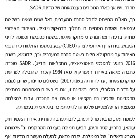
סהרה, ויש אף כאלה המכירים בעצמאותה של מדינת SADR.
כך, האו"ם מתייחס לחבל סהרה המערבית כאל שטח שאינו בשליטה
עצמאית ושטרם הסתיים בו תהליך הדה-קולוניזציה. האיחוד האירופי
מחזיק בדעה דומה וגורס כי מרוקו שולטת בשטח ככובשת וכפופה לדיני
הכיבוש. בית הדין האירופי לצדק (CJEU) קבע במספר החלטות כי הסכמי
האיחוד עם מרוקו לא חלים בשטח סהרה המערבית (כך, לדוגמא, בשנת
2016 בנוגע להסכמי האסוציאציה, החקלאות והדייג). SADR מוכרת
כחברה מלאה באיחוד האפריקאי מאז 1984 (הכרה שהובילה לפרישת
מרוקו מהאיחוד, עד לחזרתה בשנת 2017). כשמונים מדינות, שרובן נמנות
על הדרום הגלובלי, הכירו במדינה זו, אם כי בשנים האחרונות כמחצית
מהמדינות שהכירו בה הקפיאו או משכו את ההכרה, עדות להצלחת
מאמציה הדיפלומטיים של מרוקו לגייס תמיכה בינלאומית בעמדתה.
לעומת זאת, מרבית מדינות ערב, לרבות ערב הסעודית, איחוד האמירויות,
עומאן, בחריין, קטר ותימן, הביעו תמיכה בעמדה המרוקנית וב"שלמותה
הטריטוריאלית" של הממלכה. יתרה מזאת, למעלה מעשרים מדינות אף