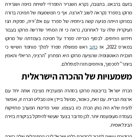
בזעם ברבאט. בתגובה, נקרא השגריר הספרדי לשיחת נזיפה ושגרירת
מרוקו בספרד נקראה לשוב לארצה. אף כי המשמעות של תמיכה ברורה
במרוקו הייתה פגיעה קשה ביחסיה של ספרד עם אלג'יריה, ספקית הגז
העיקרית שלה עד לאחרונה, נראה כי זה המחיר שדרשה מרוקו בעבור
חידוש היחסים. לבסוף הכריזה ספרד על תמיכה בעמדתה של מרוקו
במארס 2022, אז
כתב
ראש ממשלת ספרד למלך מוחמד השישי כי
תוכנית האוטונומיה שהציעה מרוקו היא הפתרון "הרציני, הריאלי והאמין
ביותר" לסכסוך, והיחסים חזרו למסלולם.
משמעויות של ההכרה הישראלית
הכרת ישראל בריבונות מרוקו בסהרה המערבית מציבה אותה יחד עם
ארצות הברית. עם זאת, כאמור, ממשל ביידן אינו מבליט הכרה זו, ואפשר
להניח שלא היה נותן הכרה כזו בעצמו. שאר מדינות המערב מחזיקות
בעמדה מעומעמת יותר. לכן מדובר בצעד שעשוי להיתקל בביקורת בזירה
הבינלאומית.
הביקורת עשויה לחבור לביקורת כלפי ישראל לגבי ההתנהלות שלה בזירה