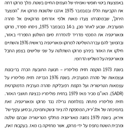
באמצעות ביטוי חופשי ואמיתי של העמים החיים בשטח. מלך מרוקו דחה
את הקביעות הללו ובנובמבר 1975 ארגנו שלטונות מרוקו את "המצעד
הירוק", שבמסגרתו צעדו מאות אלפי אזרחים מרוקאים אל סהרה
המערבית. שבוע לאחר מכן, ב-14 בנובמבר 1975, ניסחו ספרד, מרוקו
ומאוריטניה את הסכמי מדריד להסדרת סיום השלטון הספרדי באזור,
ובהמשך להם עברה השליטה למרוקו ומאוריטניה בראשית 1976 והשתיים
חילקו את האזור ביניהן: מרוקו השתלטה על שני שלישים בצפון החבל
ומאוריטניה על השליש הדרומי.
בשנת 1973 הוקמה חזית פוליסריו – תנועה התובעת הכרה בריבונות
ועצמאות של סהרה המערבית. בשנת 1976 הכריזה חזית פוליסריו על
עצמאות הטריטוריה ועל הקמת רפובליקת סהרה הערבית הדמוקרטית
(SADR). האו"ם מכיר מאז 1979 בחזית פוליסריו כנציגת תושבי האזור.
חזית פוליסריו פתחה במלחמת גרילה נגד מרוקו ומאוריטניה. זאת
בתמיכתה של אלג'יריה, המספקת לה ציוד ונשק ותמיכה, ובסיוע עקיף של
איראן. בשנת 1979 נסוגה מאוריטניה מחלקי הטריטוריה שבהם שלטה
ומרבית השטח נתפס על ידי מרוקו, אשר מחזיקה בו מאז. בעקבות זאת,