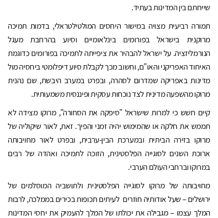
שייחתם בין המדינות בעתיד.
תמורה רביעית מצויה במישור היחסים המולטילטראלי, בדמות תמיכה
מרוקנית בישראל בפורומים בינלאומיים וסיוע בהרחבת מעגל
הנורמליזציה. על ישראל להבהיר את ציפייתה לתמיכה בפורומים כדוגמת
האיחוד האפריקני והאו"ם, וחשוב מכך לקבלת סיוע דיפלומטי ביחסיה מול
מדינות באפריקה שמדרום לסהרה, ובפרט במערב היבשת, שם נהנית
מרוקו מהשפעה מדינית לצד נוכחות עסקית ופיננסית משמעותית.
קיים חשש כי למרות שישראל "סיפקה את הסחורה", מרוקו מצידה לא
תממש את חלקה או שהמימוש יהיה זמני והפיך. זאת, לאור שיקוליה של
מרוקו בזירה הביתית ובמערכת הבין-ערבית, ובפרט לאור מחויבותה
ארוכת השנים לסוגייה הפלסטינית, הזוכה לתמיכה ואהדה של רבים
במרוקו וברחבי העולם הערבי.
מחויבותה של מרוקו לסוגייה הפלסטינית ולתושביה המוסלמים של
ירושלים – שעל אודותיה חוזרים לעיתים תכופות בכירים בממלכה, לרבות
המלך עצמו – מגבילה את יכולתו של המלך להעמיק את יחסי המדינות