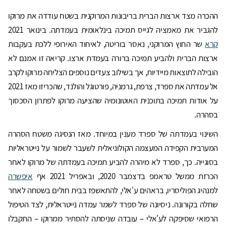
ההכרה מצד ארצות הברית בריבונות המרוקנית בשטח עודדה את מרוקו
להגביר את מאמציה לגייס תמיכה בינלאומית בעמדתה. בינואר 2021
קרא
שר החוץ המרוקני, נאסר בוריטה, לאיחוד האירופי ללכת בעקבות
ארצות הברית ולהביע תמיכה ברורה בעמדת ארצו. קריאה זו אמנם לא
הובילה לתוצאות מיידיות, אך בשילוב צעדים נוספים הצליחה מרוקו לקרב
אל עמדתה את ספרד, צרפת, גרמניה, פורטוגל והולנד, שהכריזו מאז 2021
על אודות תמיכה בתוכנית האוטונומיה שהציעה מרוקו לפתרון הסכסוך
בסהרה.
השינוי בעמדתה של ספרד מענין במיוחד. מאז הנסיגה משטח הסהרה
המערבית הקפידה המעצמה הקולוניאלית לשעבר לשמור על נייטראליות
בסוגייה. כך, ספרד לא מיהרה להביע תמיכה בעמדתה של מרוקו לאחר
הכרזת ממשל טראמפ בדצמבר 2020, ובאפריל 2021 אף
איפשרה
למנהיג הפוליסריו, בראהים ע'אלי, להתאשפז בבית חולים בשטחה לאחר
שחלה בקורונה. ניסיונה של ספרד לשמר עמדה נייטראלית, לצד הטיפול
הרפואי שסיפקה לע'אלי – עובדה שניסתה להסתיר ממרוקו – התקבלו