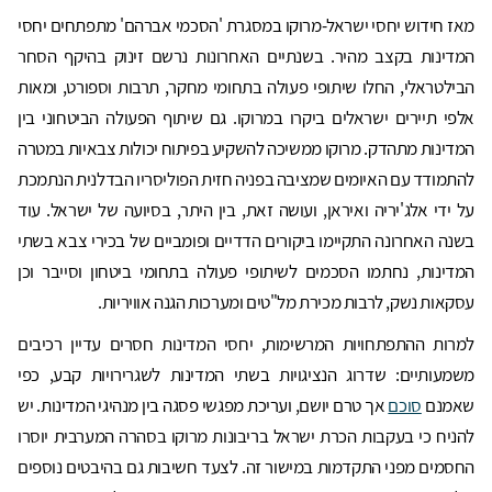
מאז חידוש יחסי ישראל-מרוקו במסגרת 'הסכמי אברהם' מתפתחים יחסי
המדינות בקצב מהיר. בשנתיים האחרונות נרשם זינוק בהיקף הסחר
הבילטראלי, החלו שיתופי פעולה בתחומי מחקר, תרבות וספורט, ומאות
אלפי תיירים ישראלים ביקרו במרוקו. גם שיתוף הפעולה הביטחוני בין
המדינות מתהדק. מרוקו ממשיכה להשקיע בפיתוח יכולות צבאיות במטרה
להתמודד עם האיומים שמציבה בפניה חזית הפוליסריו הבדלנית הנתמכת
על ידי אלג'יריה ואיראן, ועושה זאת, בין היתר, בסיועה של ישראל. עוד
בשנה האחרונה התקיימו ביקורים הדדיים ופומביים של בכירי צבא בשתי
המדינות, נחתמו הסכמים לשיתופי פעולה בתחומי ביטחון וסייבר וכן
עסקאות נשק, לרבות מכירת מל"טים ומערכות הגנה אוויריות.
למרות ההתפתחויות המרשימות, יחסי המדינות חסרים עדיין רכיבים
משמעותיים: שדרוג הנציגויות בשתי המדינות לשגרירויות קבע, כפי
שאמנם
סוכם
אך טרם יושם, ועריכת מפגשי פסגה בין מנהיגי המדינות. יש
להניח כי בעקבות הכרת ישראל בריבונות מרוקו בסהרה המערבית יוסרו
החסמים מפני התקדמות במישור זה. לצעד חשיבות גם בהיבטים נוספים