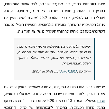
פתחו קונסוליות בחבל, רובן ממערב אפריקה, לצד איחוד האמירויות,
בחריין וירדן. לעומתן, תוניסיה, שכנתה של מרוקו, מחזיקה בעמדה
ניטרלית ביחס לסוגייה, אם כי באוגוסט 2022 נשיא תוניסיה הזמין את
מנהיג הפוליסריו להשתתף בוועידה בינלאומית. המעשה הוביל למשבר
דיפלומטי בינה לבין מרוקו ולהחזרת השגרירים של שתי המדינות.
אני מברך על הודעת ראש הממשלה נתניהו על ההכרה בריבונות
מרוקו על סהרה המערבית.
צעד זה יחזק את היחסים בין
המדינות ובין העמים ואת המשך שיתופי הפעולה להעמקת
השלום והיציבות האזורית
— אלי כהן | Eli Cohen (@elicoh1)
July 17, 2023
ארצות הברית היא המדינה המערבית היחידה שאימצה באופן נחרץ את
עמדת מרוקו. לאחר עשורים שבהם נקטה עמדה נייטראלית בסוגייה,
הכריז
ממשל טראמפ ב-10 בדצמבר 2020 על הכרה בריבונותה של מרוקו
בחבל סהרה המערבית, בתמורה להצטרפותה של מרוקו ל'הסכמי