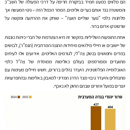
הם מלווים כמעט תמיד בביקורת חריפה על דרכי הפעולה של השב"כ
והמשטרה נגד אותם נערים אלימים. המסר הכפול הזה – גינוי המעשה אך
סלחנות כלפי "נוער שוליים תועה" – שוחק את ההרתעה ומקשה על
שרטוט קו אדום ברור.
אחת התופעות השליליות בהקשר זה היא הצטרפות של חברי כיתות כוננות
של יישובים או חיילי מילואים מיחידות ההגנה המרחבית (הגמ"ר), לבושים
במדים וחמושים בנשק צה"לי, לגורמים האלימים. אירועים אלו לעיתים
מתועדים ומפורסמים בעולם כאלימות ממוסדת של צה"ל כלפי
האוכלוסייה הפלסטינית. היעדר נהלים ברורים, חשש חיילים מעימות עם
מתנחלים והיעדר גיבוי מצד הדרג המדיני למאבק באלימות ובהתפרעויות
יוצרים בפועל אזורים שבהם החוק לא נאכף.