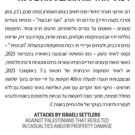
רוב אירועי הטרור היהודי מתרחשים בצפון השומרון (נפות שכם, ג'נין, צפון
ומרכז בקעת הירדן) ובדרום הר חברון. "נוער הגבעות" – כנופיות צעירים
קיצונים – פושטים על כפרים פלסטיניים, זורעים הרס ופחד. התקיפות
כוללות יידוי אבנים ותקיפת חקלאים, הצתת שדות, עקירת עצי זית, שריפת
בתים ורכבים, ולעיתים אף ירי חי. רבות מהתקיפות הן פעולות "תג מחיר" –
נקמה לאחר פיגוע – כמו הפשיטה שבוצעה בחווארה בפברואר 2023,
כאשר מאות קיצונים יהודיים הציתו עשרות בתים ומכוניות ורצחו פלסטיני,
או לאחר המתקפה הרצחנית של חמאס ב-7 באוקטובר 2023,
שבעקבותיה תועדו למעלה מ-400 תקיפות על ידי יהודים בתוך שלושה
חודשים – היקף חסר תקדים. עם זאת, האלימות באזור נמשכת גם ללא
מחולל ספציפי, מתוך כוונה להקשות על נוכחות פלסטינים בשטח ולהביא
לעקירה ולהגירה בעיקר של אלו החיים בשטח C.