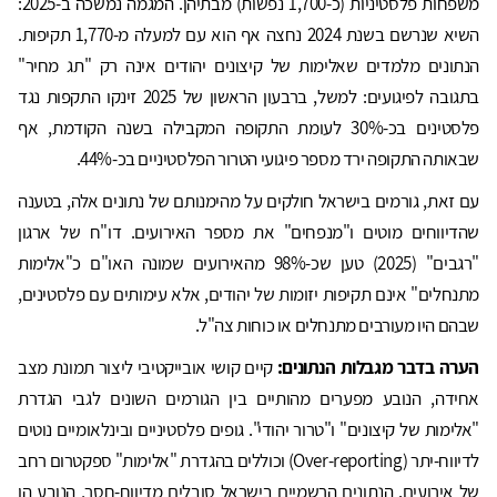
משפחות פלסטיניות (כ-1,700 נפשות) מבתיהן. המגמה נמשכה ב-2025:
השיא שנרשם בשנת 2024 נחצה אף הוא עם למעלה מ-1,770 תקיפות.
הנתונים מלמדים שאלימות של קיצונים יהודים אינה רק "תג מחיר"
בתגובה לפיגועים: למשל, ברבעון הראשון של 2025 זינקו התקפות נגד
פלסטינים בכ-30% לעומת התקופה המקבילה בשנה הקודמת, אף
שבאותה התקופה ירד מספר פיגועי הטרור הפלסטיניים בכ-44%.
עם זאת, גורמים בישראל חולקים על מהימנותם של נתונים אלה, בטענה
שהדיווחים מוטים ו"מנפחים" את מספר האירועים. דו"ח של ארגון
"רגבים" (2025) טען שכ-98% מהאירועים שמונה האו"ם כ"אלימות
מתנחלים" אינם תקיפות יזומות של יהודים, אלא עימותים עם פלסטינים,
שבהם היו מעורבים מתנחלים או כוחות צה"ל.
הערה בדבר מגבלות הנתונים:
קיים קושי אובייקטיבי ליצור תמונת מצב
אחידה, הנובע מפערים מהותיים בין הגורמים השונים לגבי הגדרת
"אלימות של קיצונים" ו"טרור יהודי". גופים פלסטיניים ובינלאומיים נוטים
לדיווח-יתר (Over-reporting) וכוללים בהגדרת "אלימות" ספקטרום רחב
של אירועים. הנתונים הרשמיים בישראל סובלים מדיווח-חסר, הנובע הן