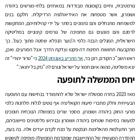
נורמטיבית, וחיים בקומונות מבודדות במאחזים בלתי-מורשים ביהודה
ושומרון, אשר מטפחות את האידיאולוגיה הרדיקלית. חלקם בנים
למשפחות מתנחלים והם נתמכים בסתר על ידי קהילותיהם, המתקשות
לרסנם והם מונעים גם מתמיכה של גורמים קיצוניים בפוליטיקה
הישראלית, המגלים הבנה כלפי ה'נוער הנפלא שסטה מתוך כעס'. כך
מתקבעות תחושות חסינות דה-פקטו וצדקת הדרך אצל הפורעים. ואכן,
ראש השב"כ הקודם, רונן בר,
אף התריע באוגוסט 2024
כי "טרור יהודי" זה
יצא משליטה, מהווה איום חמור על ישראל וגורם לה "נזק בל יתואר."
יחס הממשלה לתופעה
מאז 2023 בחרה ממשלת ישראל שלא להתמודד בנחישות עם התופעה
הבעייתית וחלק מחברי סיעות הקואליציה אף נוטים לגלות סלחנות כלפי
פורעי החוק ביהודה ושומרון. מספר שרים בממשלה הנוכחית תומכים
למעשה בסיפוח שטחים ביהודה ושומרון ובגירוש פלסטינים מיישוביהם,
תוך התעלמות מהאלימות הננקטת על מנת לקדם יעדים אלה. בה בעת,
ההסדרה המעשית של ההתיישבות שמקדמת הממשלה מוסיפה לטשטש