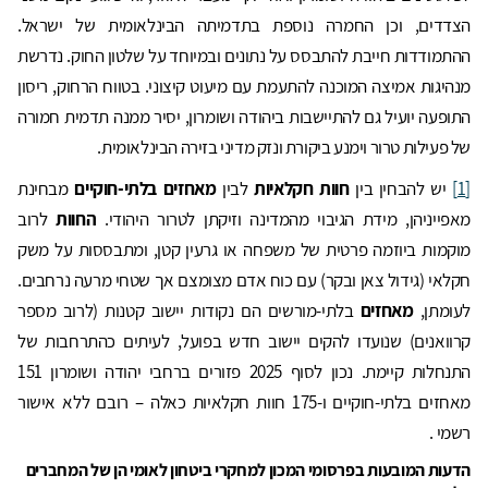
הצדדים, וכן החמרה נוספת בתדמיתה הבינלאומית של ישראל.
ההתמודדות חייבת להתבסס על נתונים ובמיוחד על שלטון החוק. נדרשת
מנהיגות אמיצה המוכנה להתעמת עם מיעוט קיצוני. בטווח הרחוק, ריסון
התופעה יועיל גם להתיישבות ביהודה ושומרון, יסיר ממנה תדמית חמורה
של פעילות טרור וימנע ביקורת ונזק מדיני בזירה הבינלאומית.
[1]
יש להבחין בין
חוות חקלאיות
לבין
מאחזים בלתי-חוקיים
מבחינת
מאפייניהן, מידת הגיבוי מהמדינה וזיקתן לטרור היהודי.
החוות
לרוב
מוקמות ביוזמה פרטית של משפחה או גרעין קטן, ומתבססות על משק
חקלאי (גידול צאן ובקר) עם כוח אדם מצומצם אך שטחי מרעה נרחבים.
לעומתן,
מאחזים
בלתי-מורשים הם נקודות יישוב קטנות (לרוב מספר
קרוואנים) שנועדו להקים יישוב חדש בפועל, לעיתים כהתרחבות של
התנחלות קיימת. נכון לסוף 2025 פזורים ברחבי יהודה ושומרון 151
מאחזים בלתי-חוקיים ו-175 חוות חקלאיות כאלה – רובם ללא אישור
רשמי .
הדעות המובעות בפרסומי המכון למחקרי ביטחון לאומי הן של המחברים