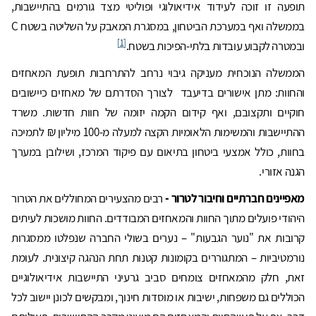
תופעה זו זוכה לעידוד אידיאולוגי ופוליטי מצד גורמים בהתיישבות,
בממשלה ואף במערכת הביטחון, במסגרת המאבק על השליטה בשטח C
[1]
ובמטרה לקבוע עובדות בלתי-הפיכות בשטח.
הממשלה הנוכחית מעניקה גיבוי נרחב להתרחבות תופעת המאחזים
והחוות: מתן אישורים בדיעבד לצורך הסדרתם של מאחזים כיישובים
חוקיים ותקצובם, ואף קידום הקמה יזומה של חוות חדשות. משרד
ההתיישבות והמשימות הלאומיות הקצה למעלה מ-100 מיליון ₪ לתמיכה
בחוות, כולל אמצעי ביטחון בתיאום עם פיקוד המרכז, ושילובן במערך
הגנה אזורי.
מאפיינים חברתיים וחיבור לטרור -
רבים מהצעירים המחוללים את הטרור
היהודי פועלים מתוך החוות והמאחזים המבודדים. החוות מושכות לעיתים
קרובות את "נוער הגבעות" – נערים בשולי החברה שנפלטו ממסגרות
נורמטיביות – המתגוררים בקומונות קטנות תחת הנהגה קיצונית. לעומת
זאת, חלק מהמאחזים צומחים סביב גרעיני התיישבות אידיאולוגיים
הכוללים גם משפחות, ישיבות או מוסדות חינוך, ומבקשים לכונן יישוב לכל