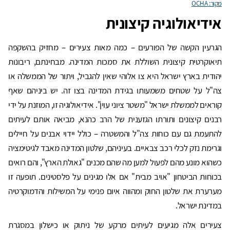
מקור: OCHA
אידיאולוגיה קיצונית
הגרעין הקשה של הפורעים – כמה מאות צעירים – מחזיק בהשקפה
תיאוקרטית קיצונית השוללת את סמכות המדינה. מבחינתם, ריבונות
יהודית בארץ ישראל היא צו אלוהי שאין להגביל, ויתור של הממשלה או
צה"ל על שטחים משמעותו בגידת המדינה בצו זה. יש ביניהם שאף
קוראים לממשלת ישראל "משטר ציוני עוין". אידיאולוגיה זו, המוזנת על ידי
רבנים קיצונים ותורתו הגזענית של הרב כהנא, מביאה אותם לעיתים
להתעמת גם עם כוחות צה"ל והמשטרה – כולל יידוי אבנים על חיילים
וגרימת נזק לכלי רכב צבאיים. בעיניהם, שלטון המדינה מאבד לגיטימציה
כשהוא מונע מהם לפעול למען מה שהם מכנים "גאולת הארץ", והם רואים
בכוחות הביטחון "אויב מבית" אם אלו מגינים על פלסטינים. תופעה זו
מערערת את שלטון החוק ומהווה איום פנימי על המשילות והדמוקרטיה
במדינת ישראל.
צעירים אלה מגיעים לעיתים מרקע של ניתוק או כישלון במסגרת