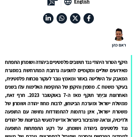
English
ראם כהן
היקף הטרור היהודי נגד תושבים פלסטיניים ביהודה ושומרון התפתח
מאירועים שוליים ומקומיים לתופעה נרחבת המתרחשת במסגרת
המאבק על השליטה באזור ומאמץ גובר לעקור נוכחות פלסטינית,
בעיקר משטח
C
. מספרן והיקפן של התקיפות האלימות עלו בשנים
האחרונות וביֶתֶר תוקף מאז ה-7 באוקטובר 2023. חרף זאת,
ממשלת ישראל ומערכת הביטחון, לרבות מחוז יהודה ושומרון של
משטרת ישראל, אינן נרתמות להתמודדות נחושה עם התופעה
ולדיכויה, ונראה שהציבור בישראל אדיש למעשי הבריונות של יהודים
נגד פלסטינים ביהודה ושומרון. על רקע התפתחות התופעה
לממדיה הנוכחיים והסכנה שתוביל להתפרצות גוברת של מעשי