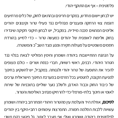
פלסטינית – אף אם התוקף יהודי.
יש לבחון יישום מחדש, במקרים חריגים ובהתאם לחוק, של כלים מרתיעים
דוגמת צווי הרחקה ומעצרים מנהליים נגד פעילי טרור וקיצונים יהודים
אלימים המהווים סכנה מיידית. במקביל, יש לבחון תיקוני חקיקה שיגדירו
בחוק אלימות לאומנית של יהודים כמעשה טרור – כדי לסייע בהורדת
חסמים משפטיים על פעולות חקירה ומנע מצד השב"כ והמשטרה.
על הנהגת ההתיישבות ביהודה ושומרון והימין הפוליטי לצאת בגלוי נגד
הטרור היהודי. רבנים, ראשי רשויות, חברי כנסת ושרים – כולם מצופים
להכיר את התופעה של טרור יהודי ולגנותה. במקביל, יש להשקיע בחינוך
למניעת הקצנה, להטמיע בכל הזרמים במערכת החינוך הישראלית ערכים
של כיבוד החוק וכבוד האדם, ולשלב נוער שוליים בתוכניות של שירות
לאומי או חינוך בלתי-פורמלי כדי להרחיקו מנתיב האלימות והטרור.
לסיכום,
אוזלת היד והעלמת עין מהטרור היהודי המתרחב ביהודה ושומרון
עשויות ללבות הסלמה חמורה. התפרצות עימותים רחבי-היקף בין יהודים
לפלסטינים ביהודה ושומרון ואולי אף מעבר לאזור, גל פיגועי נקם משני