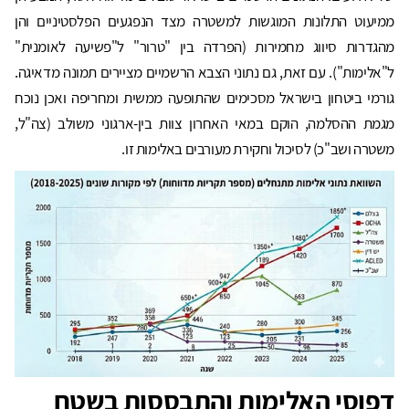
ממיעוט התלונות המוגשות למשטרה מצד הנפגעים הפלסטיניים והן
מהגדרות סיווג מחמירות (הפרדה בין "טרור" ל"פשיעה לאומנית"
ל"אלימות"). עם זאת, גם נתוני הצבא הרשמיים מציירים תמונה מדאיגה.
גורמי ביטחון בישראל מסכימים שהתופעה ממשית ומחריפה ואכן נוכח
מגמת ההסלמה, הוקם במאי האחרון צוות בין-ארגוני משולב (צה"ל,
משטרה ושב"כ) לסיכול וחקירת מעורבים באלימות זו.
דפוסי האלימות והתבססות בשטח