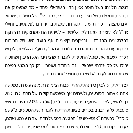
הגשת תלונה) בשל חוסר אמון בדין הישראלי ופחד – מה שמעמיק את
תחושת החסינות של הפורעים. בדרך כלל, מחוז ש"י של משטרת ישראל
אינו מקצה די כוחות שיטור לנקודות עימות בין יהודים לפלסטינים וחיילי
צה"ל לא עוצרים מתנחלים אלימים – לעיתים הם מסתפקים בהרחקת
הפלסטינים מהזירה – ובמקרים קיצוניים אף תועד סיוע של הכוחות
למתפרעים היהודים. תחושת החסינות היא הדלק למעגל האלימות. לכן יש
הכרח לשבור את מעגל החסינות ולהבהיר שהמדינה היא הריבון ושחוקיה
יחולו על כל אזרחי ישראל – גם ביהודה ושומרון. רק כך תמנע הפיכת
שטחים למובלעות לא נשלטות מחוץ לסמכות החוק.
לצד זאת, יש לציין כי הנהגת ההתיישבות הממוסדת אינה עומדת כמקשה
אחת מאחורי הפורעים, ולעיתים אף משמיעה קולות של הסתייגות וגינוי.
כך למשל, לאחר אירועי הפרעות בכפר ג'ית (אוגוסט 2024), מיהרו ראשי
מועצת יש"ע ורבנים בכירים בציונות הדתית להגדיר את המעשים כ"פשע
מוסרי" וכפעולה "אנטי-ציונית" הפוגעת במפעל ההתיישבות עצמו. ואולם,
לעיתים קרובות גינויים אלו נתפסים כרפים או כ"מס שפתיים" בלבד, שכן