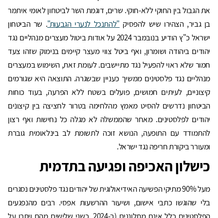
את הגבול בין החוקי ללא-חוקי. שרים, דוגמת השר לביטחון לאומי איתמר
בן גביר, הצהירו שיש להפסיק
"להתנכל לנערי הגבעות"
. שר הביטחון
ישראל כ"ץ הודיע בנובמבר 2024 על אודות ביטול מעצרים מנהליים נגד
יהודים ביהודה ושומרון, ואף ביטל צווי מעצר קיימים בנימוק שזהו צעד
חמור שלא ראוי להפעיל נגד מתיישבים. לעומת זאת, השימוש במעצרים
מנהליים נגד פלסטינים ממשיך כעניין שבשגרה. התוצאה היא שגורמים
קיצוניים, לעיתים חמושים, פועלים בשטח ללא הפרעה, בעוד כוחות
הביטחון נדרשים להסיט מאמץ מהלחימה בטרור לחציצה בין קיצונים
יהודים לפלסטינים. מאחר שהממשלה לא מגלה כל נחישות ואף רצון
להתמודד עם התופעה, הנושא זוכה לתשומת לב בינלאומית גוברת
ומעורר ביקורת חריפה נגד ישראל.
כישלון האכיפה ופגיעה בתדמית
מעל 90% מתיקי הפשיעה האידיאולוגית של יהודים נגד פלסטינים נסגרים
בלי שהוגשו כתבי אישום, ושיעור ההרשעות אפסי. רבים מהנפגעים
הפלסטינים כלל אינם מתלוננים (ב-2024, כשני שלישים מהם ויתרו על