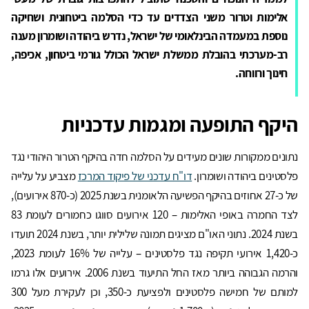
אלימות וטרור משני הצדדים עד כדי הסלמה ביטחונית ושחיקה
נוספת במעמדה הבינלאומי של ישראל, נדרש ביהודה ושומרון מענה
רב-מערכתי בהובלת ממשלת ישראל הכולל גורמי ביטחון, אכיפה,
חינוך ורווחה.
היקף התופעה ומגמות עדכניות
נתונים ממקורות שונים מעידים על הסלמה חדה בהיקף הטרור היהודי נגד
פלסטינים ביהודה ושומרון.
דו"ח עדכני של פיקוד המרכז
מצביע על עלייה
של כ-27 אחוזים בהיקף הפשיעה הלאומנית בשנת 2025 (כ-870 אירועים),
לצד החמרה באופי האלימות – 120 אירועים סווגו כחמורים לעומת 83
בשנת 2024. נתוני האו"ם מציגים תמונה שלילית יותר, בשנת 2024 תועדו
כ-1,420 אירועי תקיפה נגד פלסטינים – עלייה של 16% לעומת 2023,
והרמה הגבוהה ביותר מאז החל התיעוד בשנת 2006. אירועים אלו גרמו
למותם של חמישה פלסטינים ולפציעת כ-350, וכן לעקירת מעל 300