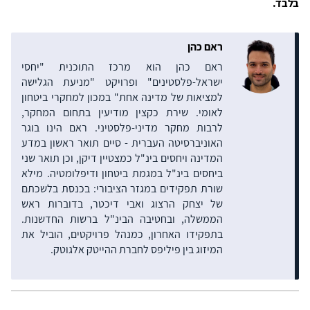
בלבד.
ראם כהן
ראם כהן הוא מרכז התוכנית "יחסי
ישראל-פלסטינים" ופרויקט "מניעת הגלישה
למציאות של מדינה אחת" במכון למחקרי ביטחון
לאומי. שירת כקצין מודיעין בתחום המחקר,
לרבות מחקר מדיני-פלסטיני. ראם הינו בוגר
האוניברסיטה העברית - סיים תואר ראשון במדע
המדינה ויחסים בינ"ל כמצטיין דיקן, וכן תואר שני
ביחסים בינ"ל במגמת ביטחון ודיפלומטיה. מילא
שורת תפקידים במגזר הציבורי: בכנסת בלשכתם
של יצחק הרצוג ואבי דיכטר, בדוברות ראש
הממשלה, ובחטיבה הבינ"ל ברשות החדשנות.
בתפקידו האחרון, כמנהל פרויקטים, הוביל את
המיזוג בין פיליפס לחברת ההייטק אלגוטק.