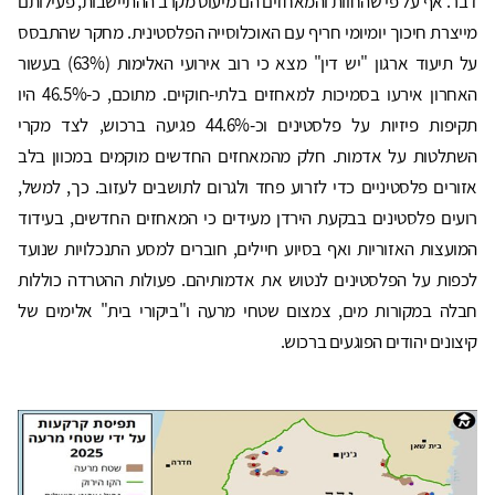
דבר. אף על פי שהחוות והמאחזים הם מיעוט מקרב ההתיישבות, פעילותם
מייצרת חיכוך יומיומי חריף עם האוכלוסייה הפלסטינית. מחקר שהתבסס
על תיעוד ארגון "יש דין" מצא כי רוב אירועי האלימות (63%) בעשור
האחרון אירעו בסמיכות למאחזים בלתי-חוקיים. מתוכם, כ-46.5% היו
תקיפות פיזיות על פלסטינים וכ-44.6% פגיעה ברכוש, לצד מקרי
השתלטות על אדמות. חלק מהמאחזים החדשים מוקמים במכוון בלב
אזורים פלסטיניים כדי לזרוע פחד ולגרום לתושבים לעזוב. כך, למשל,
רועים פלסטינים בבקעת הירדן מעידים כי המאחזים החדשים, בעידוד
המועצות האזוריות ואף בסיוע חיילים, חוברים למסע התנכלויות שנועד
לכפות על הפלסטינים לנטוש את אדמותיהם. פעולות ההטרדה כוללות
חבלה במקורות מים, צמצום שטחי מרעה ו"ביקורי בית" אלימים של
קיצונים יהודים הפוגעים ברכוש.