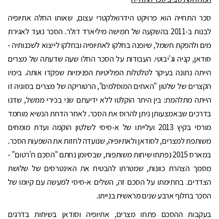
סכר התחייה הוא פרויקט הידרואלקטרי עצום, שאותו החלה אתיופיה
לבנות ב-2011 בהשקעה של חמישה מיליארד דולר. הסכר נועד לאגירת
מים ולהפקת חשמל, שיופנה בחלקו לאתיופיה ובחלקו לייצוא לשכנותיה -
סודאן, קניה וג'יבוטי. העבודות על הסכר החלו שעה שדעתה של מצרים
הייתה נתונה בעיקר לטלטלות הפוליטיות הפנימיות שפקדו אותה. בימיו
הקצרים של שלטון "האחים המוסלמים", הרטוריקה של מצרים בסוגיה זו
הייתה מתלהמת: בין היתר הוקלטו ללא ידיעתם שני בכירי ממשל, שדנו
בדרכים שבאמצעותן ניתן להרוס את הסכר. לאחר הדחת הנשיא מוחמד
מורסי בקיץ 2013 ועלייתו של א-סיסי לשלטון הוקמה ועדת מומחים
משותפת למצרים, לסודאן ולאתיופיה, שנועדה לחזות את השפעות הסכר.
במארס 2015 נפתחו שיחות משותפות, שבסיומן נחתם "הסכם ח'רטום" -
מסמך הצהרת כוונות, שמטרתו להבטיח את האינטרסים של שלושת
הצדדים. בחתימתו על הסכם זה, השלים א-סיסי למעשה עם קיומו של
הסכר בחלוף ארבע שנים מראשית בנייתו.
בעקבות ההסכם פתחו מצרים, אתיופיה וסודאן בשיחות בדרגים