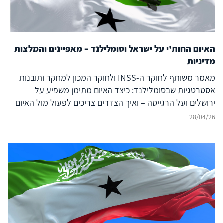
האיום החות'י על ישראל וסומלילנד – מאפיינים והמלצות
מדיניות
מאמר משותף לחוקר ה-INSS ולחוקר המכון למחקר ותובנות
אסטרטגיות שבסומלילנד: כיצד האיום מתימן משפיע על
ירושלים ועל הרגייסה – ואיך הצדדים צריכים לפעול מול האיום
המשותף?
28/04/26