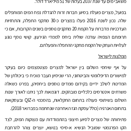
משאבי מים עד שנת 2037 בעלות של 51 מיליארד דולר.
בפועל, מצרים פועלת בסיוע חברות זרות להגדלת נפח המים המותפלים
שלה. נכון לשנת 2016 פעלו במצרים כ-30 מתקני התפלה, והתחזיות
העדכניות מדברות על הקמת 20 מתקנים נוספים בשנים הקרובות, אם כי
תרומתם הצפויה עודנה שולית ביחס לממדי הגירעון. קושי נוסף נוגע
לעלויות העתק של הקמת מתקני ההתפלה והפעלתם.
המלצות לישראל
על אף שיחסי השלום בין ישראל למצרים מצטמצמים כיום בעיקר
למישורים הדיפלומטי והביטחוני, הרי שניסיון העבר מוכיח כי ביכולתן של
המדינות לשלב ידיים בקידום ממדים נוספים ביחסיהן, בפרט כשאלה
משרתים אינטרסים כלכליים מובהקים. דוגמאות לכך ניתנו לאורך שנות
השלום בשיתופי פעולה בתחום החקלאות, בהסכמי ה-QIZ ובעסקאות
בתחום האנרגיה (כולל עסקת הגז האחרונה שנחתמה בפברואר 2018).
פתיחותה של מצרים לסיוע חיצוני בהתמודדות עם מצוקות המים, לצד
הקו הפרגמטי שמוביל הנשיא א-סיסי בנושא, יוצרים צוהר להרחבת