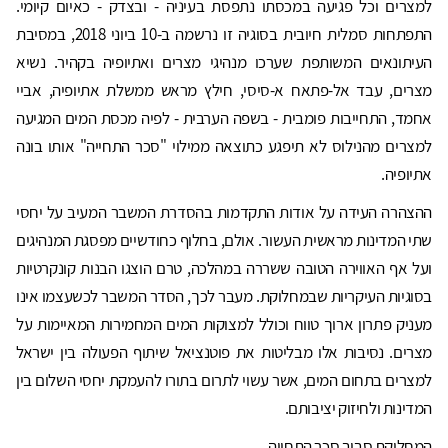
למצרים וכל פגיעה במכסתו נתפסת בעיניה - ובצדק - כאיום קיומי.
התפתחות סמלית חיובית בסוגיה זו נרשמה ב-10 ביוני 2018, במסיבת
העיתונאים המשותפת שערכו מנהיגי מצרים ואתיופיה בקהיר. נשיא
מצרים, עבד אל-פתאח א-סיסי, חילץ מראש ממשלת אתיופיה, אביי
אחמד, התחייבות פומבית - בשפה הערבית - לפיה מכסת המים המגיעה
למצרים מהנילוס לא תיפגע כתוצאה ממילוי "סכר התחייה" אותו בונה
אתיופיה.
ההצהרה העידה על אודות התקדמות בהסדרת המשבר המעיב על יחסי
שתי המדינות מראשית העשור. אולם, בחלוף כחודשיים מפסגת המנהיגים
ועל אף האווירה הטובה ששררה במהלכה, טרם הוצגו הבנות קונקרטיות
בסוגיות העיקריות שבמחלוקת. מעבר לכך, הסדר המשבר לכשעצמו אינו
מעניק פתרון ארוך טווח וכולל למצוקות המים המחמירות המאיימות על
מצרים. נסיבות אלו מבליטות את פוטנציאל שיתוף הפעולה בין ישראל
למצרים בתחום המים, אשר עשוי לתרום בתורו להעמקת יחסי השלום בין
המדינות ולחיזוק יציבותם.
המחלוקת סביב סכר התחייה