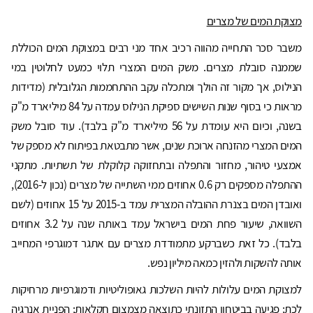
מצוקת המים של מצרים
משבר סכר התחייה מהווה רכיב אחד מני רבים במצוקת המים הכוללת
שממנה סובלת מצרים. משק המים המצרי תלוי כמעט לחלוטין במי
הנילוס, אך מקור זה הולך ומתכלה עקב ההתחממות הגלובלית (מדידות
מראות כי בסוף שנות השישים ספיקת הנילוס עמדה על 84 מיליארד מ"ק
בשנה, וכיום היא עומדת על 56 מיליארד מ"ק בלבד). עוד סובל משק
המים המצרי מהזנחה ארוכת שנים, אשר מתבטאת בפיתוח לא מספק של
אמצעי טיהור, מחזור והתפלה ובתחזוקה קלוקלת של תשתיות. מתקני
ההתפלה מספקים רק 0.6 אחוזים ממי השתייה של מצרים (נכון ל-2016),
ואובדן המים בצנרת ההובלה המצרית עמד ב-2015 על 15 אחוזים (לשם
השוואה, שיעור פחת המים בישראל עמד באותה שנה על 3.2 אחוזים
בלבד). כל זאת כשברקע מתמודדת מצרים עם אתגר דמוגרפי המחייב
אותה להשקות ולהזין כמאה מיליון נפש.
למצוקת המים עלולות להיות השלכות גאופוליטיות ודמוגרפיות מרחיקות
לכת: פגיעה בביטחון התזונתי כתוצאה מצמצום חקלאות; הפניית אנרגיה