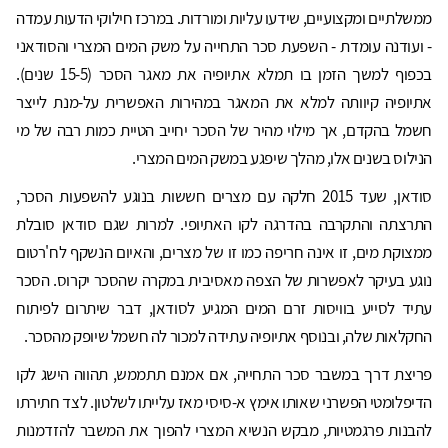
ממשלתיים ומקצועיים, שידעו עליות ומורדות. במרכז חילוקי הדעות עמדה
- ועודנה עומדת - השפעת סכר התחייה על משק המים המצרי והסודאני
בכפוף למשך הזמן בו תמלא אתיופיה את מאגר הסכר (15-5 שנים).
אתיופיה קיוותה למלא את המאגר במהירות האפשרית על-מנת לייצר
חשמל בהקדם, אך מילוי מהיר של הסכר יחייב הטיית כמות רבה של מי
הנילוס בשנים אלו, מהלך שיפגע במשק המים המצרי.
סודאן, שעד 2015 חלקה עם מצרים חששות בנוגע להשפעות הסכר,
התרצתה והתקרבה בהדרגה לקו האתיופי. למרות שגם סודאן סובלת
ממצוקת מים, זו אינה חריפה כמו זו של מצרים, והאיום הנשקף לח'רטום
נוגע בעיקר לאפשרות של הצפה מאסיבית במקרה שהסכר יקרוס. הסכר
עתיד לסייע בוויסות זרם המים המגיע לסודאן, דבר שיתרום לפיתוח
החקלאות שלה, ובנוסף אתיופיה עתידה למכור לה חשמל שיופק מהסכר.
פריצת דרך במשבר סכר התחייה, אם אמנם תתממש, תהווה הישג לקו
הדיפלומטי הפשרני שאותו אימץ א-סיסי מאז עלייתו לשלטון. לצד חתירתו
להבנות פרגמטיות, מבקש הנשיא המצרי להפוך את המשבר להזדמנות