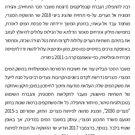
רבה להתפלה; הגברת קונפליקטים (דוגמת משבר סכר התחייה); והגירה
המונית אל הערים. על-פי תחזית שהציג ביוני 2018 שר ההשקיה המצרי,
מוחמד עבד אל-עאתי, בהינתן המשך ירידתה של מכסת המים לאזרח,
כחמישה מיליון אזרחים מאזור הדלתא של הנילוס עלולים להיאלץ לעזוב
את בתיהם. תשתיות הערים עלולות לקרוס תחת נטל הגירה שכזה, ומחסור
באספקת צרכים בסיסיים כמו מים, מזון וסניטציה עלול להוות זרז לתסיסה
חברתית ופוליטית, כפי שאומנם קרה ב-2011 בסוריה.
משבר הסכר מבליט עוד את חשיבות הרפורמה הממשלתית במשק המים
המצרי. מצרים נדרשת לקדם בשנים הקרובות צעדים רבים על מנת לייעל
את משק המים שלה: העלאת מודעות וחינוך לחיסכון במים; תיקון ואחזקה
של תשתיות מיושנות; מעבר לחקלאות חסכונית; והגברת השימוש
בטכנולוגיות טיהור, מיחזור והתפלה. כל אלו משתקפים ברמות שונות בחזון
"מצרים 2030", המציג מתווה לפיתוח מצרים. החזון, שפורסם ב-2015
מטעם משרד התכנון המצרי, עוסק במשבר המים במדינה, אך באופן
שטחי בלבד. בנוסף, בדצמבר 2017 הודיע שר ההשקיה על תכנית לפיתוח