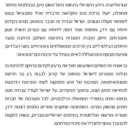
הנורמליזציה. הידע הישראלי בתחומי ניהול משקי מים, טכנולוגיות מיחזור
והתפלה, ייעול צריכת מים וחקלאות מדברית מכיל פוטנציאל עצום
לשיתופי פעולה מגוונים. ישראל נעזרת זה מכבר במשאב המים בקידום
יחסיה עם ירדן, והוספת ממד דומה ליחסיה עם מצרים תשרת מגוון
אינטרסים: חיזוק ההכרה המצרית ביתרונות השלום; הרחבת מנעד
היחסים הבילטרליים בין הדרגים הממשלתיים והאזרחיים בשני הצדדים;
ומניעת מצוקת מים העלולה לאיים בעתיד על יציבות מצרים והאזור.
בראשית ימי השלום השתעשע סאדאת ברעיון לקידום פרויקט להזרמת מי
הנילוס ממצרים לישראל כמחווה של קירוב לבבות בין בני הדתות
המונותאיסטיות. הנסיבות של ימינו מספקות לשתי המדינות הזדמנות
להחייאת החזון הגנוז, בהיפוך תפקידים. על ישראל לעודד עבודת מטה
בנושא המים במשרדי הממשלה הרלבנטיים, לצד מעורבות של חברות
ויזמים מהשוק הפרטי. השתתפות שחקנים אזוריים נוספים דוגמת ירדן,
סעודיה והרשות הפלסטינית במיזמים ישראליים-מצריים, עשויה להקנות
להם ערך מוסף ולהגדיל את סיכויי הצלחתם.