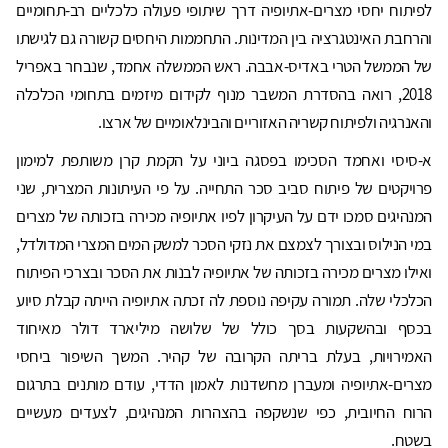
לפיתוח יחסי מצרים-אתיופיה דרך שיתופי פעולה כלכליים רב-תחומיים
והרחבת האינטגרציה בין המדינות. התחממות היחסים קשורה גם לגישתו
של הממשל הטרי באדיס-אבבה. ראש הממשלה אחמד, שנבחר באפריל
2018, רואה בהסדרת המשבר מנוף לקידום מיזמים בתחומי הכלכלה
והאנרגיה ולפיתוח קשריה האזוריים והבינלאומיים של ארצו.
א-סיסי ואחמד הסכימו בפסגה ביוני על הקמת קרן משותפת למימון
פרויקטים של פיתוח סביב סכר התחייה. על פי העיתונות המצרית, שני
המנהיגים סמכו ידם על העיקרון לפיו אתיופיה מכירה בזכותה של מצרים
במי הנילוס ובצורך לצמצם את נזקי הסכר למשק המים המצרי המדולדל,
ואילו מצרים מכירה בזכותה של אתיופיה לבנות את הסכר ובצרכי הפיתוח
הכלכלי שלה. תמורה עקיפה נוספת לה זכתה אתיופיה הייתה קבלת סיוע
בכסף ובהשקעות בסך כולל של שלושה מיליארד דולר מאיחוד
האמירויות, בעלת בריתה הקרובה של קהיר. המשך השיפור ביחסי
מצרים-אתיופיה ומעברן מחשדנות לאמון הדדי, עודם מותנים בתרגום
הרוח החיובית, כפי שנשקפה בהצהרות המנהיגים, לצעדים מעשיים
בשטח.