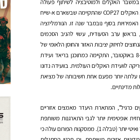
ר במשבר האקלים ולמוטיבציה לשיתוף פעולה
בהתמודדות עימו בקרב מדינות האזור הייתה ועידת האקלים COP27 שהתקיימה שבשארם א-שייח
תקיים באיחוד האמירויות בסוף נובמבר שנה זו. הנורמליזציה
, בראשן ערב הסעודית, עשוי להניב הסכמים
חוצים לחיזוק יציבות האזור והחוסן הלאומי של
כל מדינה ומדינה בו. יום לאחר פרוץ המלחמה ב-8 באוקטובר, התקיימה כמתוכנן בריאד ועידת
יקה לוועידת האקלים העולמית. בוועידה נדונו
ם עלתה יותר מפעם אחת חשיבותה של מציאת
ות מדינתיים.
ם כרגיל", המתארת היעדר מאמצים אזוריים
חזית אופטימית יותר לגבי התארגנות משותפת
של מדינות לפעולה, ובהתאם צפי ההתחממות נמוך ואיטי יותר (טבלה 1). ממסקנות הפורום עולה כי
יניות אזורית משותפת, וכי תכנון הסתגלות