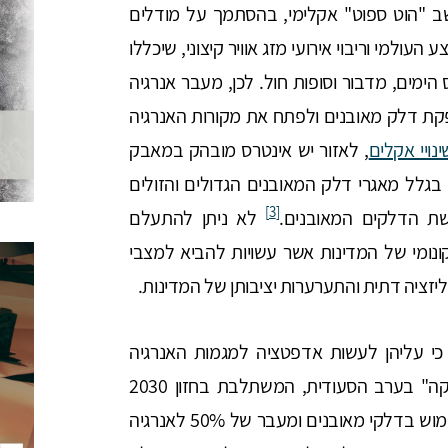
התיכון וצפון אפריקה – MENA – נחשב "הוט ספוט" אקלימי, בהסתמך על מודלים
ת ב-20 אחוזים מהממוצע העולמי וריבוי אירועי מזג אוויר קיצוני, שיכללו
הימים, מדבור וסופות חול. לכן, מעבר אנרגיה
דינות MENA להתרחק מהפקת דלק מאובנים ולפתח את מקורות האנרגיה
ינויי אקלים
, לאזור יש אינטרס מובהק במאבק
בגלל מאגרי דלק המאובנים הגדולים והזולים
[3]
לא ניתן להתעלם
ונומי של המדינות אשר עשויות להביא למצבי
ליזציה דתית והתערערות יציבותן של המדינות.
י עליהן לעשות אדפטציה למגמות האנרגיה
המשתנות בעולם. למשל, "היוזמה הסעודית הירוקה" בערב הסעודית, המשתלבת בחזון 2030
שמוביל יורש העצר מוחמד בן סלמאן, להפחתת שימוש בדלקי מאובנים ומעבר של 50% לאנרגיה