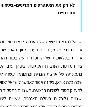
לא רק את האינטרסים המדיניים–ביטחוני
וחברתיים.
ישראל נמצאת בשיאה של מערכה צבאית מול חמאס ב
אזוריים רבי משמעות. בה בעת, מתוך האסון ש
אזורית ובינלאומית, של שותפות חדשה במזרח התי
ציר המדינות הערביות המתונות, ביניהן ערב הסע
בתמיכתה של ארצות הברית ובחסותה, עשויה לייצ
שבהובלת איראן. ציר זה אמור לאפשר לישראל למוט
להעניק חסות לשיקום הרצועה. השינויים בתפקיד ה
ושינויים גלובליים בעולם האנרגיה, עשויים לי
המדיני-ביטחוני בלבד, אלא גם בהיבט האקלימי, המה