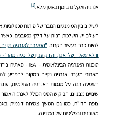
[1]
אנרגיה ואקלים בזמן ובאופן מלא.
לשילוב בין המומנטום הגובר של פיתוח טכנולוגיות אנ
העולם יש השלכות רבות על דלקי מאובנים, כאשר ש
להיות כבר בעשור הקרוב.
"
המעבר
לאנרגיה
נקייה
מ
זו
לא
שאלה
של
'
אם
',
זה
רק
עניין
של
'
כמה
מהר
' -
ו
סוכנות האנרגיה הבינל
מאחורי מעברי אנרגיה נקייה במקום להפריע להם
השפעה רבה על מגמות האנרגיה העולמיות, עוברת
שינויים מבניים. הביקוש הסיני הכולל לאנרגיה אמור
צופה הדו"ח, כמו גם המשך צמיחה דינמית באנר
מאובנים ובפליטות של המדינה.