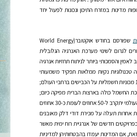
ות מדינות במזרח התיכון ונכונות לפעול יחד
ת
שפורסם בחודש אוקטובר(World Energy
ום אמורים לגרום לשינוי מערכת האנרגיה הגלובלית
לאמין והסמכותי ביותר לניתוח תחזיות אנרגיה
 מתאר מערכת אנרגיה בשנת 2030, שבה טכנולוגיות נקיות ממלאות תפקיד משמעותי
הרבה יותר מאשר היום. תפקיד זה כולל כמעט פי 10 מכוניות חשמליות על הכבישים ברחבי העולם;
ת החשמל כולה בארצות הברית מפיקה כיום;
חלקה של האנרגיה המתחדשת בתמהיל החשמל העולמי יתקרב ל-50 אחוזים לעומת כ-30 אחוזים
ת אחרות תעלה על מכירת דודי דלק מאובנים
רויקטים חדשים של אנרגיית רוח ימית מאשר
זאת, אם המדינות יעמדו בהבטחותיהן למדיניות