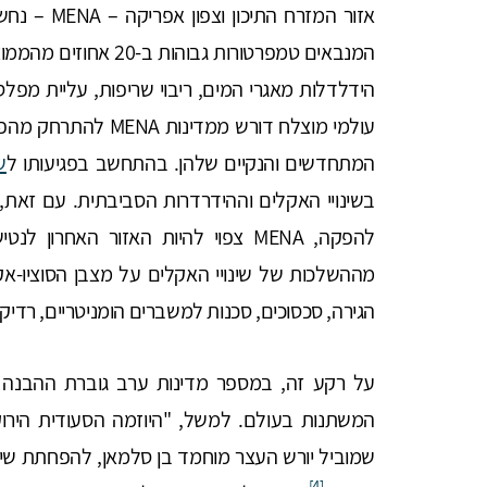
אזור המזרח 
המנבאים טמפרטורות גבוהו
הידלדלות מאגרי המים, ריבוי שריפות, עליית מפלס 
עולמי מוצלח דורש ממ
המתחדשים והנקיים שלהן. בהתחשב בפגיעותו ל
ש
בשינויי האקלים וההידרדרות הסביבתית. עם זאת, 
להפקה, MENA צפוי להיות האזור האחרון לנטישת הדלקים המאובנים.
מההשלכות של שינויי האקלים על מצבן הסוציו-אק
הגירה, סכסוכים, סכנות למשברים הומניטריים, רדיק
על רקע זה, במספר מדינות ערב גוברת ההבנה כ
[4]