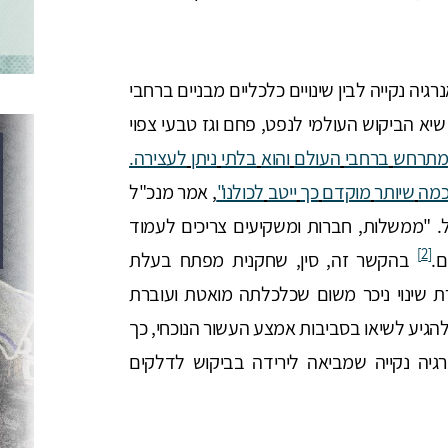
רגיה נקייה לבין שינויים כלכליים מבניים ברחבי
יא הביקוש העולמי לנפט, פחם וגז טבעי צפוי
תרחש
ברחבי
העולם
והוא
בלתי
ניתן
לעצירה
.
כמה
שיותר
מוקדם
כך
ייטב
לכולנו
"
, אמר מנכ"ל
אומית - IEA - פאתיח בירול. "ממשלות, חברות ומשקיעים צריכים לעמוד
[2]
.
בהקשר זה, סין, שחקנית מפתח בעלת
 שינוי ניכר משום שכלכלתה מואטת ועוברת
 להגיע לשיאו בסביבות אמצע העשור הנוכחי, כך
גיה נקייה שמביאה לירידה בביקוש לדלקים