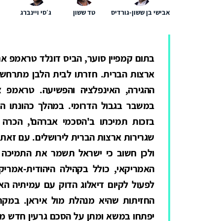
אבישי בן ששון-גורדיס
טד ששון
ג׳סי ויינברג
בתום קמפיין סוער, הביס דונלד טראמפ א
ארצות הברית. חזרתו לבית הלבן מתרחשת
ההגירה, האינפלציה והפשיעה. טראמפ צ
במשבר בגבול הדרומי. במהלך כהונתו ה
בזכות תמיכתו ב'הסכמי אברהם', הכרה 
שגרירות ארצות הברית לירושלים. עם זאת
ולכן חשוב כי ישראל תשמר את התמיכה ה
האמריקאי, כולל בקהילה היהודית-אמרי
לפעול לקיום דיאלוג הדוק עם עמיתיה ה
החזיתות שהיא מנהלת מול איראן. במק
יפתחו במשא ומתן על הסכם גרעין חדש מו