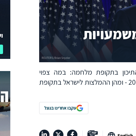
משמעויות
וע
תיכון בתקופת מלחמה: במה צפוי
להתעסק ממשל טראמפ החל מינואר 2025 - ומהן ההמלצות לישראל בתקופת
עקבו אחרינו בגוגל
English