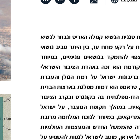
ת סגנית הנשיא קמלה האריס ונבחר לנשיא
 על רקע מתח עז, בין היתר סביב נושאי
פוי להתמקד בנושאים פנימיים, במיוחד
קודמת הוא זכה באהדת הציבור הישראלי
בריבונות ישראל על רמת הגולן והעברת
, טראמפ הוא דמות מפלגת בארצות הברית
דו-מפלגתית בה בקונגרס ובקרב הציבור
קאית. במהלך תקופת המעבר, על ישראל
אמריקאים, במיוחד לנוכח המלחמה מרובת
רה שהממשל החדש והמעצמות העולמיות
ל איראן, מוטב לישראל לנסות להשפיע על