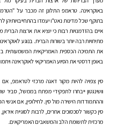
מערך הבריתות של ארצות הברית בעיקר מול בע
באוקראינה. טראמפ התלונן זה מכבר על "הטרמפ
איים בהזדמנויות רבות כי יוציא את ארצות הברית מ
מתיחויות רבה יותר בשורות הברית. בנוגע לאוקראינ
את התמיכה הכספית האמריקאית המשמעותית בקיי
באופן דרסטי את הסיוע האמריקאי לאוקראינה ויתמוך 
סין צפויה להיות מקור דאגה מרכזי לטראמפ, אם 
וושינגטון ייבחרו לתפקידי מפתח בממשל, סביר ש
וההתמודדות הישירה מול סין. לחילופין, אם אנשי 
סין כקשור לסכסוכים אחרים, לרבות לסוגיית איראן, 
מרכזית לתשומת הלב והמשאבים האמריקאים.