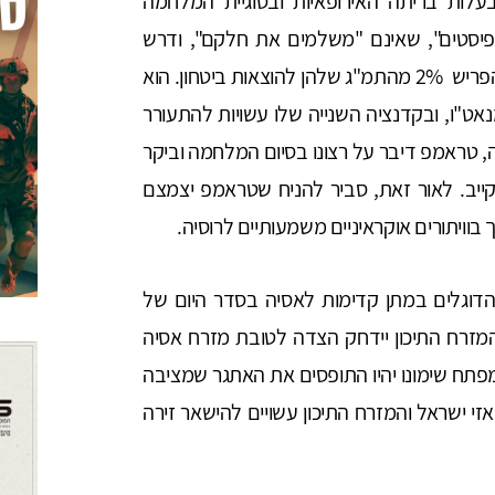
לות בריתה האירופאיות ובסוגיית המלחמה
יסטים", שאינם "משלמים את חלקם", ודרש
בתוקף שכל מדינות נאט"ו יעמדו בהתחייבויותיהן להפריש 2% מהתמ"ג שלהן להוצאות ביטחון. הוא
נאט"ו, ובקדנציה השנייה שלו עשויות להתעורר
ה, טראמפ דיבר על רצונו בסיום המלחמה וביקר
ב. לאור זאת, סביר להניח שטראמפ יצמצם
בוויתורים אוקראיניים משמעותיים לרוסיה.
הדוגלים במתן קדימות לאסיה בסדר היום של
המזרח התיכון יידחק הצדה לטובת מזרח אסיה
המפתח שימונו יהיו התופסים את האתגר שמציבה
אזי ישראל והמזרח התיכון עשויים להישאר זירה