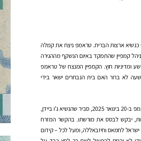
 כנשיא ארצות הברית. טראמפ ניצח את קמלה
ניהל קמפיין שהתמקד באיום הנשקף מההגירה
שע ומדיניות חוץ. הקמפיין המנצח של טראמפ
 שעה לא ברור האם בית הנבחרים ישאר בידי
בתקופת המעבר בת החודשיים, עד להשבעת טראמפ ב-20 בינואר 2025, סביר שהנשיא ג'ו ביידן,
רות, יבקש לבסס את מורשתו. בהקשר המזרח
ישראל לחמאס וחיזבאללה, ומעל לכל – קידום
ידן לא יהסס להפעיל לשם כך לחץ כבד על