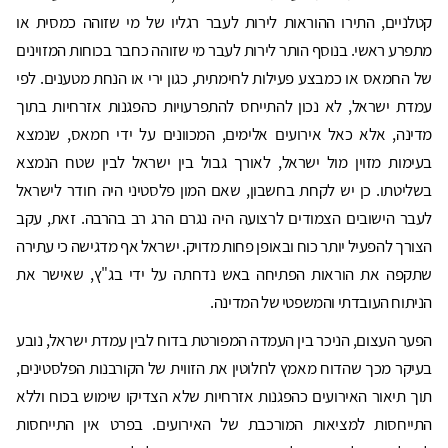
קטלניים, התירו ההוראות לירות לעבר רגליו של מי שזוהה כמסית או
מתפרע ראשי. בנוסף הותר לירות לעבר מי שזוהה כחבר בכוחות המזוינים
של החמאס או כמבצע פעילות לחימתית, כגון ירי או הנחת מטענים. לפי
עמדת ישראל, לא נכון להתייחס להתפרעויות כהפגנות אזרחיות בתוך
מדינה, אלא כאל אירועים אלימים, המכוונים על ידי חמאס, שנמצא
בעימות מזוין מול ישראל, לאורך גבול בין ישראל לבין שטח הנמצא
בשליטתו. כן יש לקחת בחשבון, שאם המון פלסטיני היה חודר לישראל
לעבר הישובים הצמודים לרצועה היה נגרם הרג רב בהרבה. זאת, עקב
הצורך להפעיל יותר כוח ובאופן פחות מדויק. ישראל אף מדגישה כי עתירה
שתקפה את הוראות הפתיחה באש נדחתה על ידי בג"ץ, שאישר את
הניתוח העובדתי והמשפטי של המדינה.
הפער העצום, הניכר בין העמדה המפורטת בדוח לבין עמדת ישראל, נובע
בעיקר מכך שהדוח מאמץ לחלוטין את הזווית של הקורבנות הפלסטינים,
תוך תיאור האירועים כהפגנות אזרחיות שלא הצדיקו שימוש בכוח וללא
התייחסות למציאות המורכבת של האירועים. בפרט אין התייחסות