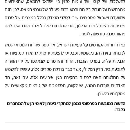
להשלכות של קיומו של עימות מזוין בין ישראל לחמאס, שהאירועים
מתרחשים על הגבול ביניהם ובמעורבות פעילה של גורמי חמאס. לכן, הגם
שהוועדה וישראל מסכימים שירי קטלני מוצדק ככלל במצבים של סכנה
מידית ומוחשית לחיים או לגוף, הרי שהניתוח של כל אחד מהם אשר למה
מהווה סכנה כזו שונה לגמרי.
כמו הדוחות הקודמים על פעילות ישראל, אין ספק שהדוח הנוכחי ישמש
לניגוחה בזירה הבינלאומית וכבסיס להצפת יוזמות להטלת סנקציות או
הגבלות עליה. בפרט, העברת הדוח והחומרים שנאספו על ידי הוועדה
לתובעת בית הדין הפלילי, אשר כבר בודקת מקרים אלה, עשויה להשפיע
על החלטתה האם לפתוח בחקירה בגין אירועים אלה. עם זאת, חד
הצדדיות שבדוח תמנע, יש לקוות, הסתמכות של גורמים מקצועיים על
מסקנותיו כלשונן.
הדעות המובעות בפרסומי המכון למחקרי ביטחון לאומי הן של המחברים
בלבד.