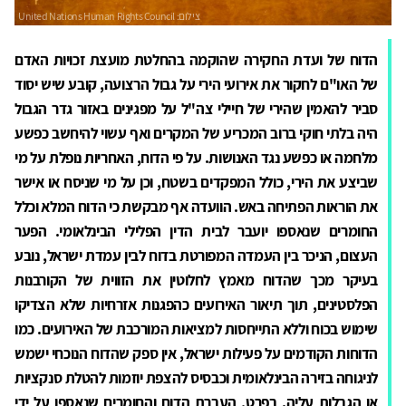
הדוח של ועדת החקירה שהוקמה בהחלטת מועצת זכויות האדם
של האו"ם לחקור את אירועי הירי על גבול הרצועה, קובע שיש יסוד
סביר להאמין שהירי של חיילי צה"ל על מפגינים באזור גדר הגבול
היה בלתי חוקי ברוב המכריע של המקרים ואף עשוי להיחשב כפשע
מלחמה או כפשע נגד האנושות. על פי הדוח, האחריות נופלת על מי
שביצע את הירי, כולל המפקדים בשטח, וכן על מי שניסח או אישר
את הוראות הפתיחה באש. הוועדה אף מבקשת כי הדוח המלא וכלל
החומרים שנאספו יועבר לבית הדין הפלילי הבינלאומי. הפער
העצום, הניכר בין העמדה המפורטת בדוח לבין עמדת ישראל, נובע
בעיקר מכך שהדוח מאמץ לחלוטין את הזווית של הקורבנות
הפלסטינים, תוך תיאור האירועים כהפגנות אזרחיות שלא הצדיקו
שימוש בכוח וללא התייחסות למציאות המורכבת של האירועים. כמו
הדוחות הקודמים על פעילות ישראל, אין ספק שהדוח הנוכחי ישמש
לניגוחה בזירה הבינלאומית וכבסיס להצפת יוזמות להטלת סנקציות
או הגבלות עליה. בפרט, העברת הדוח והחומרים שנאספו על ידי