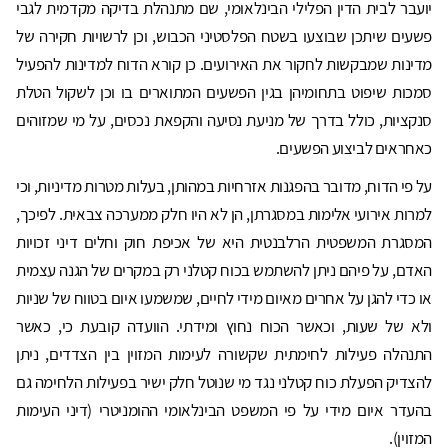
יועבר לבית הדין הפלילי הבינלאומי, שם מתנהלת בדיקה מקדמית לגבי
פשעים שיתכן שבוצעו בשטח הפלסטיני הכבוש, וכן לרשויות חקירה של
מדינות שמבקשות לחקור את האירועים. כן קורא הדוח למדינות להפעיל
סמכות שיפוט בתחומיהן בגין הפשעים המתוארים בו וכן לשקול הטלת
סנקציות, כולל בדרך של מניעת נסיעה והקפאת נכסים, על מי שמזוהים
כאחראים לביצוע הפשעים.
על פי הדוח, מדובר בהפגנות אזרחיות במהותן, בעלות מטרות מדיניות, וכי
למרות אירועי אלימות במסגרתן, הן לא היו חלק ממערכה צבאית. לפיכך,
המסגרת המשפטית הרלבנטית היא של אכיפת חוק וחלים דיני זכויות
האדם, על פיהם ניתן להשתמש בכוח קטלני רק במקרים של הגנה עצמית
או כדי להגן על אחרים מאיום מידי לחיים, שמשמעו איום בטווח של שניות
ולא של שעות, וכאשר הכוח נחוץ ומידתי. הוועדה קובעת כי, כאשר
התנהלה פעילות לחימתית שקשורה לעימות המזוין בין הצדדים, ניתן
להצדיק הפעלת כוח קטלני נגד מי שנוטל חלק ישיר בפעילות הלחימה גם
בהעדר איום מידי על פי המשפט הבינלאומי ההומניטרי (דיני העימות
המזוין).