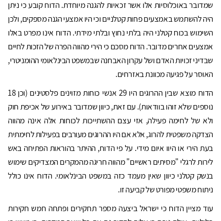
שמדובר באוכלוסיות אלו אשר זכאיות להגנה מיוחדת. הדוח קובע כי ניתן
היה להשתמש באמצעים פחות קטלניים וכי היו אמצעי הגנה מספקים, ולכן
השימוש בכוח קטלני היה בלתי נחוץ ובלתי מידתי. הדוח אינו מפרט באלו
אמצעים אחרים מדובר. הדוח מסכם כי הירי מהווה הפרה של הזכות לחיים
שבדיני זכויות האדם ושל עקרון האבחנה שבמשפט הבינלאומי ההומניטרי,
האוסר על פגיעה מכוונת באזרחים.
הדוח מוצא שבין ההרוגים היו 29 אנשי כוחות מזוינים פלסטינים (וכן 18
נוספים שלא זוהו בוודאות). עם זאת, כיוון שמדובר באירוע של אכיפת חוק
ולא של לחימה פעילה, אזי עצם ההשתייכות לכוחות אלה אינה מהווה
הצדקה משפטית להרוג, אלא אם היו ההרוגים מעורבים בפעילות לחימתית
בעת הירי או היוו איום מידי. על פי הדוח, ההיתר בהוראות הפתיחה באש
לירות לרגלי "מסיתים ראשיים" מהווה חריגה מהמקרים המצדיקים שימוש
בנשק קטלני כיוון שאין מעמד כזה במשפט הבינלאומי. הדוח אינו כולל
ניתוח משפטי מפורט של קביעה זו.
עוד מציין הדוח כי ישראל ביצעה מספר תחקירים ופתחה חמש חקירות