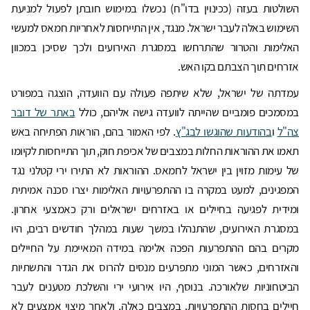
השולטות בעזה (ככינוין בדו"ח) נכשלו במימוש חובתן לפעול למניעת
השימוש באלה לעבר ישראל. מנגד, אין התייחסות לאחריות חמאס למעשי
האלימות והטרור שהתרחשו במסגרת האירועים ולכך שסיכן במכוון
אזרחים תוך הצבתם בקו האש.
עמדתה של ישראל, שלא שיתפה פעולה עם הוועדה, הוצגה במפורט
במסמכים פומביים שהייתה לוועדה גישה אליהם, כולל
באתר של דובר
צה"ל
ו
בהודעות שהוגשו לבג"ץ
. לפי האמור בהם, הוראות הפתיחה באש
תאמו את ההוראות החלות במצבים של אכיפת חוק, תוך התייחסות לקיומו
של עימות מזוין בין ישראל לחמאס. ההוראות לא התירו ירי קטלני נגד
המפגינים, למעט במקרה בו ההתפרעויות האלימות יצרו סכנה אמיתית
ומידית לפגיעה בחיילים או באזרחים ישראלים ורק כאמצעי אחרון.
במסגרת האירועים, שהתנהלו במשך שעות במהלך חודשים רבים, היו
מקרים בהם ההתפרעות הפכה אלימה במידה המאיימת על החיילים
והאזרחים, כאשר המוני מתפרעים מנסים להרוס את הגדר והתשתיות
הביטחוניות שלאורכה. בנוסף, היו אירועי ירי והשלכת מטענים לעבר
חיילים בחסות ההתפרעויות. במצבים כאלה, ולאחר מיצוי אמצעים לא