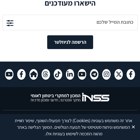
הישארו מעודכנים
הרשמה לניוזלטר
רחוב חיים לבנון 40 תל אביב 6997556 | טל 03-640-0400 | פקס 03-774-7590 |
אתר זה משתמש בעוגיות
(Cookies)
לצורך תפעולו השוטף, שיפור חוויית
פותח על ידי
דעת
מקבוצת יעל.
✕
המשתמש וניתוח סטטיסטי של תנועת הגולשים. המשך הגלישה באתר
מהווה הסכמה לשימוש בעוגיות אלו.
הצהרת נגישות