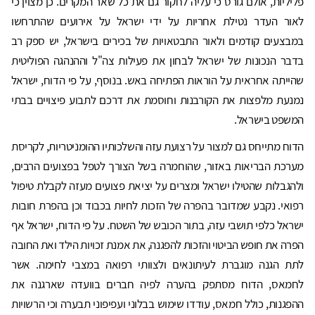
פליליות, אולם גורס כי עליה לחקור גם את כל שאר המקרים. כן מצוין כי
לאור העדר נטילת אחריות על ידי ישראל על אירועים שהתרחשו
במבצעים קודמים ולאור התבטאויות של בכירים בישראל, יש ספק רב
בדבר הנכונות של ישראל לבחון את פעילות צה"ל וההנהגה הפוליטית
שהייתה אחראית על הוראות הפתיחה באש. בנוסף, על פי הדוח, ישראל
נמנעת מלפצות את הקורבנות וחוסמת את דרכם לתבוע פיצויים בבתי
המשפט בישראל.
הדוח מתייחס גם למצור על רצועת עזה והשלכותיו ההומניטריות, לקריסת
מערכת הבריאות באזור, שהוחמרה בשל הצורך לטפל בפצועים הרבים,
ולהגבלות שהטילו ישראל ומצרים על יציאת פצועים מעזה לקבלת טיפול
רפואי. נקבע שמדובר בהפרה של הזכות לחיות בכבוד וכן בהפרת חובות
ישראל כלפי תושבי עזה, בתור הכובש של השטח. על פי הדוח, ישראל אף
הפרה את חופש הביטוי והזכות להפגנה, את אמנת זכויות הילד ואת החובה
לתת הגנה מוגברת לעיתונאים ולצוותי רפואה במצבי לחימה. אשר
לחמאס, הדוח מסתפק בהערה לפיה חברים בוועדה שארגנה את
ההפגנות, כולל חמאס, עודדו שימוש בבלוני ועפיפוני תבערה וכי הרשויות