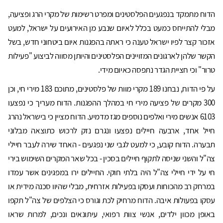
הדוח מתמקד בנפגעים הפלסטינים ומפרט רשימות של מקרי הרג ופציעה,
מבלי להתייחס כמעט בכלל לאיום שנבע מן האירועים על ישראל, למעט
אזכור קצר לפיו ישראל טענה כי ראתה בהפגנות איום ביטחוני חדש, בשל
הקשר שלהן לארגונים המזויינים הפלסטינים והיותן מסווה לביצוע "פעילות
טרור" וכי חציית הגדר נתפסה כאיום מידי.
על פי הדוח, נבחנו 189 מקרי מוות של פלסטינים, מתוכם 183 מירי חי, וכן
300 מקרים של פציעה מירי חי במהלך ההפגנות. הדוח מעריך כי נפצעו
6103 אנשים מירי ואלפים נוספים מגז מדמיע. הדוח מציין כי בישראל נהרג
חייל אחד, ארבעה חיילים נפצעו ונגרם נזק לרכוש כתוצאה מבלוני
תבערה. הדוח קובע, כי למעט לגבי שני נפגעים - האחד שירה לעבר חיילי
צה"ל והשני שניסה לתקוף חיילים בסכין - בכל שאר המקרים השימוש בירי
חי על ידי חיילי צה"ל היה בלתי חוקי. החיילים ירו במפגינים אשר עמדו
במרחק רב מהכוחות ועסקו בפעילות אזרחית, מבלי שהיוו סכנה מידית או
עסקו בפעולות איבה. הדוח מרחיק לכת וגורס כי הצלפים של צה"ל תקפו
באופן מכוון ילדים, אנשי צוות רפואי, עיתונאים ונכים, למרות שראו