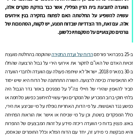
הוועדה לתובעת בית הדין הפלילי, אשר כבר בודקת מקרים אלה,
עשויה להשפיע על החלטתה האם לפתוח בחקירה בגין אירועים
אלה. עם זאת, חד הצדדיות שבדוח תמנע, יש לקוות, הסתמכות של
גורמים מקצועיים על מסקנותיו כלשונן.
ב-25 בפברואר פורסם
הדוח של ועדת החקירה
שהוקמה בהחלטת מועצת
זכויות האדם של האו"ם לחקור את אירועי הירי על גבול הרצועה שהחלו
ב-30 במארס 2018. ישראל לא שיתפה פעולה עם הוועדה ולחברי הוועדה
לא התאפשרה כניסה לרצועה. השורה התחתונה של הדוח היא שיש יסוד
סביר להאמין שהירי של חיילי צה"ל על מפגינים באזור גדר הגבול היה
בלתי חוקי ברוב המכריע של המקרים ואף עשוי להיחשב כפשע מלחמה או
כפשע נגד האנושות. על פי הדוח, האחריות נופלת על מי שביצע את הירי,
כולל המפקדים בשטח, וכן על מי שניסח או אישר את הוראות הפתיחה
באש. מצוין בדוח כי הוועדה ריכזה מידע על זהות המבצעים של ההפרות
והיא מבקשת כי מידע זה, יחד עם הדוח המלא וכלל החומרים שנאספו,