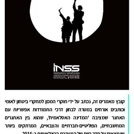
קובץ מאמרים זה, נכתב על ידי חוקרי המכון למחקרי ביטחון לאומי
וכותבים אורחים במטרה לבחון דרכי התמודדות אפשריות עם
האתגר שמציבה 'המדינה האסלאמית', שהוא בין האתגרים
המחשבתיים, הפוליטיים-חברתיים והצבאיים, המרתקים ביותר
שנמצאים על סדר היום של המערכת הבינלאומית ב-2016.