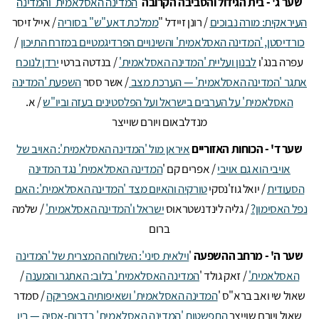
שער ג' - בית הגידול והסביבה הקרובה
'
המדינה האסלאמית' והמדינה
העיראקית: מורה נבוכים
/ רונן זיידל
"
ממלכת דאע"ש" בסוריה
/ אייל זיסר
כורדיסטן, 'המדינה האסלאמית' והשינויים הפרדיגמטיים במזרח התיכון
/
עפרה בנג'ו
לבנון ועליית 'המדינה האסלאמית'
/ בנדטה ברטי
ירדן לנוכח
אתגר 'המדינה האסלאמית' — הערכת מצב
/ אשר ססר
השפעת 'המדינה
האסלאמית' על הערבים בישראל ועל הפלסטינים בעזה וביו"ש
/ א.
מנדלבאום ויורם שוייצר
שער ד' - הכוחות האזוריים
איראן מול 'המדינה האסלאמית': האויב של
אויבי הוא גם אויבי
/ אפרים קם
'
המדינה האסלאמית' נגד המדינה
הסעודית
/ יואל גוז'נסקי
טורקיה והאיום מצד 'המדינה האסלאמית': האם
נפל האסימון?
/ גליה לינדנשטראוס
ישראל ו'המדינה האסלאמית'
/ שלמה
ברום
שער ה' - מרחב ההשפעה
'
וילאית סיני': השלוחה המצרית של 'המדינה
האסלאמית'
/ זאק גולד
'
המדינה האסלאמית' בלוב: האתגר והמענה
/
שאול שי ואב ברא"ס
'
המדינה האסלאמית' ושאיפותיה באפריקה
/ סמדר
שאול ויורם שוייצר
התפשטות 'המדינה האסלאמית' בדרום-אסיה — בין