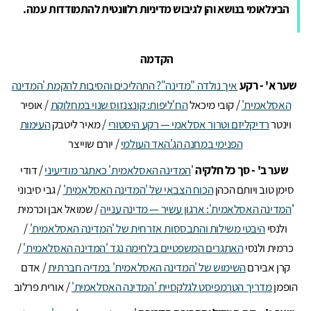
הבינלאומי בנושא והן לגיבוש מדיניות רלוונטית להתמודדות עמה.
הקדמה
שער א' - רקע
איך נולדה "מדינה"? התהליכים והסיבות להקמת 'המדינה
האסלאמית'
/ קובי מיכאל
הח'ליפות: קונצנזוס שנוי במחלוקת
/ אופיר
וינטר
רדיקליזם וטרור אסלאמי — רקע היסטורי
/ מאיר ליטבק
העימות
הפנימי במחנה הג'האד העולמי
/ יורם שוייצר
שער ב' - סך כל חלקיה
'
המדינה האסלאמית' כאתגר מודיעיני
/ דודי
סימן טוב ויותם הכהן
הכוח הצבאי של 'המדינה האסלאמית'
/ גבי סיבוני
'
המדינה האסלאמית': ארגון עשיר — מדינה ענייה
/ שמואל אבן וכרמית
ולנסי
היבטי משילות והתבססות אזרחית של 'המדינה האסלאמית'
/
כרמית ולנסי
האתגרים המשפטיים בלחימה נגד 'המדינה האסלאמית'
/
קרן אבירם
השימוש של 'המדינה האסלאמית' במדיה חברתית
/ אדם
הופמן
מדריך הטרמפיסט לגלקסיית 'המדינה האסלאמית'
/ אורית פרלוב