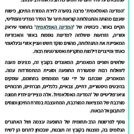
'המדינה האסלאמית' פרצה בסערה לזירת המזרח התיכון, כישות
שעצם מהותה והתנהלותה קוראות תיגר על הסדר המדיני והפוליטי,
הקיים באזור. כיבושיה של '
המדינה האסלאמית
' בתחומי עיראק
וסוריה, הזרועות ששלחה למדינות נוספות באזור והאכזריות
המאפיינת את התנהלותה, מהווים מוקד חשש ועניין אזורי ובינלאומי
כאחד ומייצרים דילמות מחקריות ואסטרטגיות רבות.
שלושים ושניים המאמרים, המאוגדים בקובץ זה, מציגים מענה
לשאלות רבות שמעוררת התופעה וסוגיית ההתמודדות עמה.
המאמרים, שנכתבו על ידי טובי המומחים בתחומם, עוסקים
בהיבטים היסטוריים, דתיים, צבאיים, כלכליים, חברתיים, תרבותיים
וגיאו־פוליטיים של 'המדינה האסלאמית'. אלה מציירים יחדיו תמונה
מורכבת של המציאות המורכבת, המתעצבת במזרח התיכון ומנסים
להתבונן אל הבאות.
נוסף לפרשנות הרב-תחומית של התופעה עצמה ושל האתגרים
הגלומים בה, מוצגות בקובץ זה תובנות, שבכוחן לתרום הן לשיח