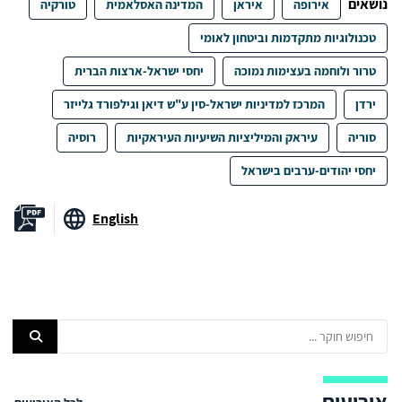
נושאים
אירופה
איראן
המדינה האסלאמית
טורקיה
טכנולוגיות מתקדמות וביטחון לאומי
טרור ולוחמה בעצימות נמוכה
יחסי ישראל-ארצות הברית
ירדן
המרכז למדיניות ישראל-סין ע"ש דיאן וגילפורד גלייזר
סוריה
עיראק והמיליציות השיעיות העיראקיות
רוסיה
יחסי יהודים-ערבים בישראל
English