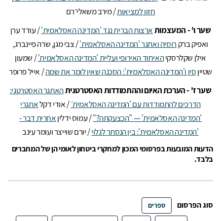
חזון למציאות
/ מירב משאלי־רם
שער ו' - המעצמות
ארצות הברית נגד 'המדינה האסלאמית'
/ עודד ערן
ואפיק ברק
רוסיה ואתגר 'המדינה האסלאמית'
/ צבי מגן, שרה פיינברג,
אילן שקלרסקי
האיחוד האירופי ועליית 'המדינה האסלאמית'
/ שמעון
שטיין
סין ו'המדינה האסלאמית': הסכנה שאין לומר את שמה
/ אייל פרופר
שער ז' - הערכת האיום וההתמודדות האסטרטגית
האתגר האסטרטגי:
הדרכים להתמודדות עם 'המדינה האסלאמית׳
/ אודי דקל
אתגרי
'המדינה האסלאמית' — "הכצעקתה?"
/ עמוס ידלין
אחרית דבר -
'המדינה האסלאמית': בין הנסתר לגלוי
/ יורם שוייצר ועומר עינב
הדעות המובעות בפרסומי המכון למחקרי ביטחון לאומי הן של המחברים
בלבד.
סוג הפרסום
ספרים