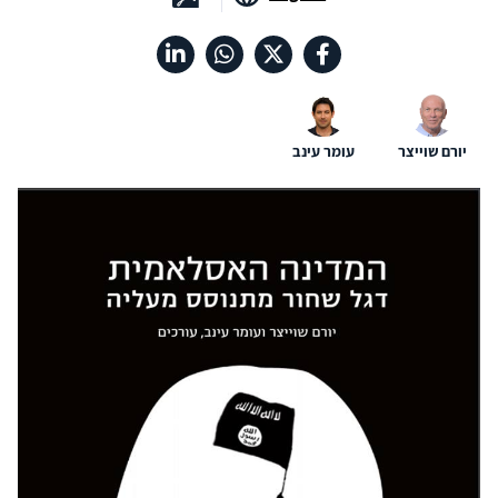
יורם שוייצר
עומר עינב